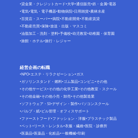
貸金業・クレジットカード
大学
通信販売
鉄・金属
電器
電気
電気・電子機器
動物病院
日用雑貨
農林水産
百貨店・スーパー
病院
不動産開発
不動産賃貸
不動産売買
保険
放送・出版・マスコミ
油脂加工・洗剤・塗料
予備校
幼児教室
幼稚園・保育園
旅館・ホテル
旅行・レジャー
経営企画の転職
NPO
エステ・リラクゼーション
ガス
ガソリンスタンド・燃料
ゴム製品
コンビニ
その他
その他サービス
その他の化学工業
その他教室・スクール
その他金融
その他小売・卸売
その他製造業
ソフトウェア・SI
デザイン・製作
パソコンスクール
パルプ・紙
ビル管理・オフィスサポート
ファーストフード
ファッション・洋服
プラスチック製品
ペット
リース・レンタル
衣服・繊維
医院・診療所
医薬品
医薬品・化粧品
一般機械
印刷