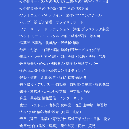
その他サービス
その他の化学工業
その他教室・スクール
その他金融
その他小売・卸売
その他製造業
ソフトウェア・SI
デザイン・製作
パソコンスクール
パルプ・紙
ビル管理・オフィスサポート
ファーストフード
ファッション・洋服
プラスチック製品
ペット
リース・レンタル
衣服・繊維
医院・診療所
医薬品
医薬品・化粧品
一般機械
印刷
飲料・たばこ・飼料
運輸
運輸付帯サービス
化粧品
家具・インテリア
介護・福祉
会計・税務・法務・労務
外国語会話
官公庁
機械器具
喫茶店
居酒屋・バー
金融商品取引
銀行
経営コンサルティング
建築・鉱物・金属
広告・販促
鉱業
歯医者
持ち帰り・デリバリー
自動車・自転車
自動車・輸送機器
書籍・文房具・がん具
小学校・中学校・高校
床屋・美容院
情報通信・インターネット
食堂・レストラン
食料品
食料品・酒屋
進学塾・学習塾
人材
水道
精密機械
設備（建設・建築）
専門（建設・建築）
専門学校
繊維工業
組合・団体・協会
倉庫
総合（建設・建築）
総合卸売・商社・貿易