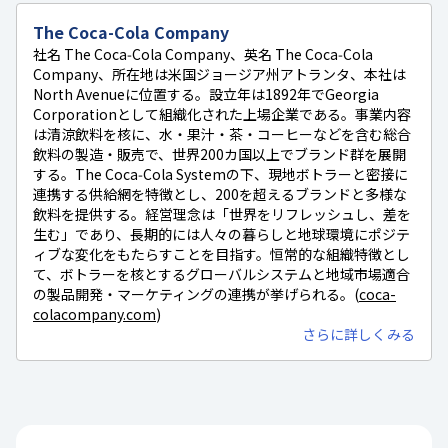
The Coca-Cola Company
社名 The Coca‑Cola Company、英名 The Coca‑Cola
Company、所在地は米国ジョージア州アトランタ、本社は
North Avenueに位置する。設立年は1892年でGeorgia
Corporationとして組織化された上場企業である。事業内容
は清涼飲料を核に、水・果汁・茶・コーヒーなどを含む総合
飲料の製造・販売で、世界200カ国以上でブランド群を展開
する。The Coca‑Cola Systemの下、現地ボトラーと密接に
連携する供給網を特徴とし、200を超えるブランドと多様な
飲料を提供する。経営理念は「世界をリフレッシュし、差を
生む」であり、長期的には人々の暮らしと地球環境にポジテ
ィブな変化をもたらすことを目指す。恒常的な組織特徴とし
て、ボトラーを核とするグローバルシステムと地域市場適合
の製品開発・マーケティングの連携が挙げられる。(
coca-
colacompany.com
)
さらに詳しくみる