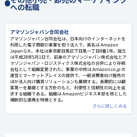
への転職
アマゾンジャパン合同会社
アマゾンジャパン合同会社は、日本向けのインターネットを
利用した電子商取引事業を担う法人で、英名は Amazon
Japan G.K.、本社は東京都目黒区下目黒一丁目8番1号。設立
は平成28年5月1日で、前身のアマゾンジャパン株式会社とア
マゾンジャパン・ロジスティクス株式会社の合併により存続
会社として組織変更された。事業の中核は Amazon.co.jp の
運営とマーケットプレイスの提供で、一般消費者向け販売の
ほか法人向け購買ソリューションも展開する。長期的には顧
客第一を基礎とする方針のもと、利便性と信頼性の向上を追
求する組織である。組織は Amazonビジネス本部を核とした
横断的な連携を特徴とする。
さらに詳しくみる