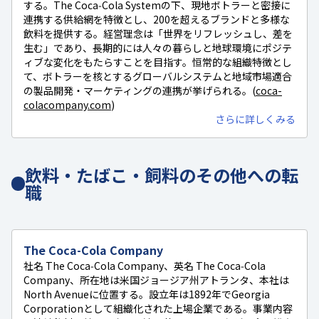
する。The Coca‑Cola Systemの下、現地ボトラーと密接に
連携する供給網を特徴とし、200を超えるブランドと多様な
飲料を提供する。経営理念は「世界をリフレッシュし、差を
生む」であり、長期的には人々の暮らしと地球環境にポジテ
ィブな変化をもたらすことを目指す。恒常的な組織特徴とし
て、ボトラーを核とするグローバルシステムと地域市場適合
の製品開発・マーケティングの連携が挙げられる。(
coca-
colacompany.com
)
さらに詳しくみる
飲料・たばこ・飼料のその他への転
職
The Coca-Cola Company
社名 The Coca‑Cola Company、英名 The Coca‑Cola
Company、所在地は米国ジョージア州アトランタ、本社は
North Avenueに位置する。設立年は1892年でGeorgia
Corporationとして組織化された上場企業である。事業内容