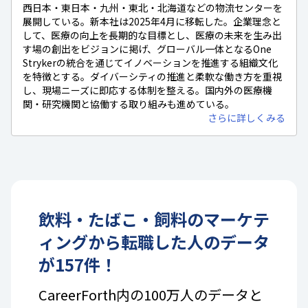
西日本・東日本・九州・東北・北海道などの物流センターを
展開している。新本社は2025年4月に移転した。企業理念と
して、医療の向上を長期的な目標とし、医療の未来を生み出
す場の創出をビジョンに掲げ、グローバル一体となるOne
Strykerの統合を通じてイノベーションを推進する組織文化
を特徴とする。ダイバーシティの推進と柔軟な働き方を重視
し、現場ニーズに即応する体制を整える。国内外の医療機
関・研究機関と協働する取り組みも進めている。
さらに詳しくみる
飲料・たばこ・飼料
の
マーケテ
ィング
から転職した人のデータ
が
157
件！
CareerForth内の100万人のデータと