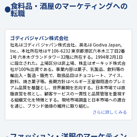
食料品・酒屋のマーケティングへの
転職
ゴディバジャパン株式会社
社名はゴディバ ジャパン株式会社、英名は Godiva Japan,
Inc.、本社所在地は〒106-6232 東京都港区六本木三丁目2番
1号 六本木グランドタワー32階に所在する。1994年2月1日
に設立された。上場区分は非上場、株主はオーキッド株式会
社が100%出資である。事業内容は菓子、乳製品、飲料等の
輸出入・製造・販売で、取扱品目はチョコレート、アイス、
飲料、焼き菓子等。長期方針はベルギー王室御用達のプレミ
アム品質を基盤とし、世界展開を志向する。日本市場では直
販直営を核とし、顧客サービスの一貫性と品質管理を重視す
る組織文化を特徴とする。現地市場調査と日本市場への適合
を通じ、ブランド価値の維持に取り組む。
さらに詳しくみる
ファッション・洋服のマーケティン