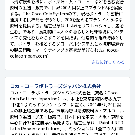
は清涼飲料を核に、水・果汁・茶・コーヒーなどを含む総合
飲料の製造・販売で、世界200カ国以上でブランド群を展開
する。The Coca‑Cola Systemの下、現地ボトラーと密接に
連携する供給網を特徴とし、200を超えるブランドと多様な
飲料を提供する。経営理念は「世界をリフレッシュし、差を
生む」であり、長期的には人々の暮らしと地球環境にポジテ
ィブな変化をもたらすことを目指す。恒常的な組織特徴とし
て、ボトラーを核とするグローバルシステムと地域市場適合
の製品開発・マーケティングの連携が挙げられる。(
coca-
colacompany.com
)
さらに詳しくみる
コカ・コーラボトラーズジャパン株式会社
コカ・コーラ ボトラーズジャパン株式会社（英名：Coca-
Cola Bottlers Japan Inc.）は、本社を東京都港区赤坂九丁
目7番1号 ミッドタウン・タワーに置く、2001年6月29日設
立の非上場企業である。事業内容は清涼飲料水・アルコール
飲料の製造・加工・販売で、日本国内を東京・大阪・京都を
中心に計35都道府県へ展開する。経営理念は「Paint it RED!
Let's Repaint our Future.」、ミッションは「全ての人に幸
福なひとときを届け、価値を創造すること」である。グルー