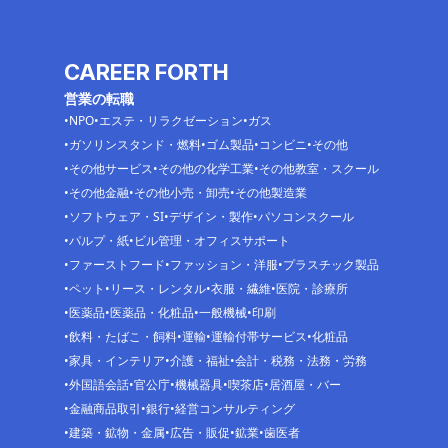
CAREER FORTH
営業の転職
NPO
エステ・リラクゼーション
ガス
ガソリンスタンド・燃料
ゴム製品
コンビニ
その他
その他サービス
その他の化学工業
その他教室・スクール
その他金融
その他小売・卸売
その他製造業
ソフトウェア・SI
デザイン・製作
パソコンスクール
パルプ・紙
ビル管理・オフィスサポート
ファーストフード
ファッション・洋服
プラスチック製品
ペット
リース・レンタル
衣服・繊維
医院・診療所
医薬品
医薬品・化粧品
一般機械
印刷
飲料・たばこ・飼料
運輸
運輸付帯サービス
化粧品
家具・インテリア
介護・福祉
会計・税務・法務・労務
外国語会話
官公庁
機械器具
喫茶店
居酒屋・バー
金融商品取引
銀行
経営コンサルティング
建築・鉱物・金属
広告・販促
鉱業
歯医者