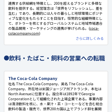
連携する供給網を特徴とし、200を超えるブランドと多様な
飲料を提供する。経営理念は「世界をリフレッシュし、差を
生む」であり、長期的には人々の暮らしと地球環境にポジテ
ィブな変化をもたらすことを目指す。恒常的な組織特徴とし
て、ボトラーを核とするグローバルシステムと地域市場適合
の製品開発・マーケティングの連携が挙げられる。(
coca-
colacompany.com
)
さらに詳しくみる
飲料・たばこ・飼料の営業への転職
The Coca-Cola Company
社名 The Coca‑Cola Company、英名 The Coca‑Cola
Company、所在地は米国ジョージア州アトランタ、本社は
North Avenueに位置する。設立年は1892年でGeorgia
Corporationとして組織化された上場企業である。事業内容
は清涼飲料を核に、水・果汁・茶・コーヒーなどを含む総合
飲料の製造・販売で、世界200カ国以上でブランド群を展開