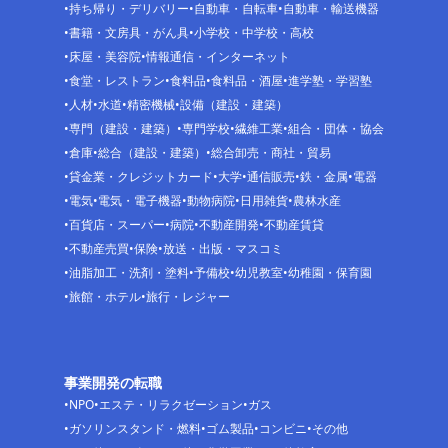
持ち帰り・デリバリー
自動車・自転車
自動車・輸送機器
書籍・文房具・がん具
小学校・中学校・高校
床屋・美容院
情報通信・インターネット
食堂・レストラン
食料品
食料品・酒屋
進学塾・学習塾
人材
水道
精密機械
設備（建設・建築）
専門（建設・建築）
専門学校
繊維工業
組合・団体・協会
倉庫
総合（建設・建築）
総合卸売・商社・貿易
貸金業・クレジットカード
大学
通信販売
鉄・金属
電器
電気
電気・電子機器
動物病院
日用雑貨
農林水産
百貨店・スーパー
病院
不動産開発
不動産賃貸
不動産売買
保険
放送・出版・マスコミ
油脂加工・洗剤・塗料
予備校
幼児教室
幼稚園・保育園
旅館・ホテル
旅行・レジャー
事業開発の転職
NPO
エステ・リラクゼーション
ガス
ガソリンスタンド・燃料
ゴム製品
コンビニ
その他