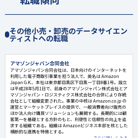
その他小売・卸売のデータサイエン
ティストへの転職
アマゾンジャパン合同会社
アマゾンジャパン合同会社は、日本向けのインターネットを
利用した電子商取引事業を担う法人で、英名は Amazon
Japan G.K.、本社は東京都目黒区下目黒一丁目8番1号。設立
は平成28年5月1日で、前身のアマゾンジャパン株式会社とア
マゾンジャパン・ロジスティクス株式会社の合併により存続
会社として組織変更された。事業の中核は Amazon.co.jp の
運営とマーケットプレイスの提供で、一般消費者向け販売の
ほか法人向け購買ソリューションも展開する。長期的には顧
客第一を基礎とする方針のもと、利便性と信頼性の向上を追
求する組織である。組織は Amazonビジネス本部を核とした
横断的な連携を特徴とする。
さらに詳しくみる