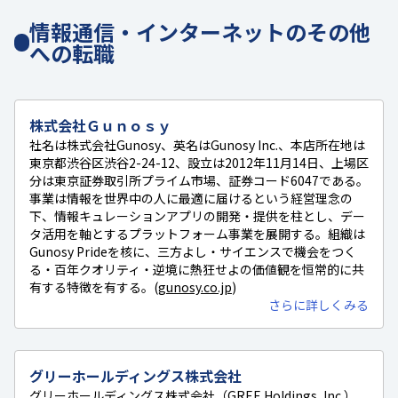
情報通信・インターネットのその他
への転職
株式会社Ｇｕｎｏｓｙ
社名は株式会社Gunosy、英名はGunosy Inc.、本店所在地は
東京都渋谷区渋谷2-24-12、設立は2012年11月14日、上場区
分は東京証券取引所プライム市場、証券コード6047である。
事業は情報を世界中の人に最適に届けるという経営理念の
下、情報キュレーションアプリの開発・提供を柱とし、デー
タ活用を軸とするプラットフォーム事業を展開する。組織は
Gunosy Prideを核に、三方よし・サイエンスで機会をつく
る・百年クオリティ・逆境に熱狂せよの価値観を恒常的に共
有する特徴を有する。(
gunosy.co.jp
)
さらに詳しくみる
グリーホールディングス株式会社
グリーホールディングス株式会社（GREE Holdings, Inc.）