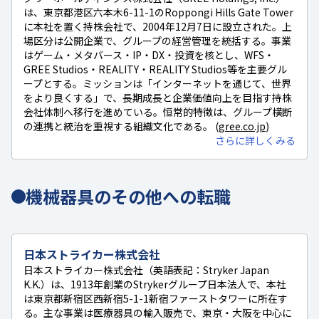
は、東京都港区六本木6-11-1のRoppongi Hills Gate Tower
に本社を置く持株会社で、2004年12月7日に設立された。上
場区分は公開企業で、グループの経営管理を統括する。事業
はゲーム・メタバース・IP・DX・投資を核とし、WFS・
GREE Studios・REALITY・REALITY Studios等を主要グル
ープとする。ミッションは「インターネットを通じて、世界
をより良くする」で、長期成長と企業価値向上を目指す持株
会社体制へ移行を進めている。恒常的特徴は、グループ横断
の連携と統治を重視する組織文化である。 (
gree.co.jp
)
さらに詳しくみる
機械器具のその他への転職
日本ストライカー株式会社
日本ストライカー株式会社（英語表記：Stryker Japan
K.K.）は、1913年創業のStrykerグループ日本法人で、本社
は東京都新宿区西新宿5-1-1新宿ファーストタワーに所在す
る。主な事業は医療器具の輸入販売で、東京・大阪を中心に