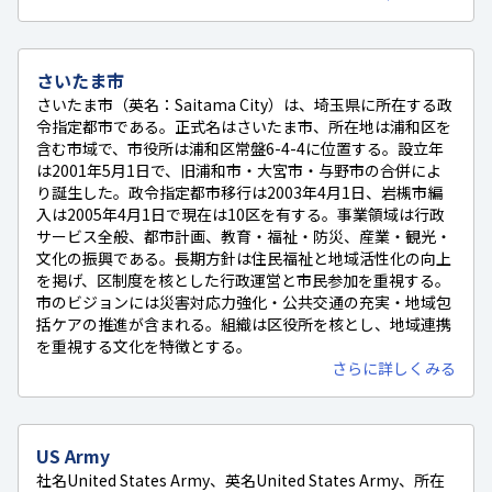
さいたま市
さいたま市（英名：Saitama City）は、埼玉県に所在する政
令指定都市である。正式名はさいたま市、所在地は浦和区を
含む市域で、市役所は浦和区常盤6-4-4に位置する。設立年
は2001年5月1日で、旧浦和市・大宮市・与野市の合併によ
り誕生した。政令指定都市移行は2003年4月1日、岩槻市編
入は2005年4月1日で現在は10区を有する。事業領域は行政
サービス全般、都市計画、教育・福祉・防災、産業・観光・
文化の振興である。長期方針は住民福祉と地域活性化の向上
を掲げ、区制度を核とした行政運営と市民参加を重視する。
市のビジョンには災害対応力強化・公共交通の充実・地域包
括ケアの推進が含まれる。組織は区役所を核とし、地域連携
を重視する文化を特徴とする。
さらに詳しくみる
US Army
社名United States Army、英名United States Army、所在