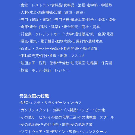
食堂・レストラン
食料品
食料品・酒屋
進学塾・学習塾
人材
水道
精密機械
設備（建設・建築）
専門（建設・建築）
専門学校
繊維工業
組合・団体・協会
倉庫
総合（建設・建築）
総合卸売・商社・貿易
貸金業・クレジットカード
大学
通信販売
鉄・金属
電器
電気
電気・電子機器
動物病院
日用雑貨
農林水産
百貨店・スーパー
病院
不動産開発
不動産賃貸
不動産売買
保険
放送・出版・マスコミ
油脂加工・洗剤・塗料
予備校
幼児教室
幼稚園・保育園
旅館・ホテル
旅行・レジャー
営業企画の転職
NPO
エステ・リラクゼーション
ガス
ガソリンスタンド・燃料
ゴム製品
コンビニ
その他
その他サービス
その他の化学工業
その他教室・スクール
その他金融
その他小売・卸売
その他製造業
ソフトウェア・SI
デザイン・製作
パソコンスクール