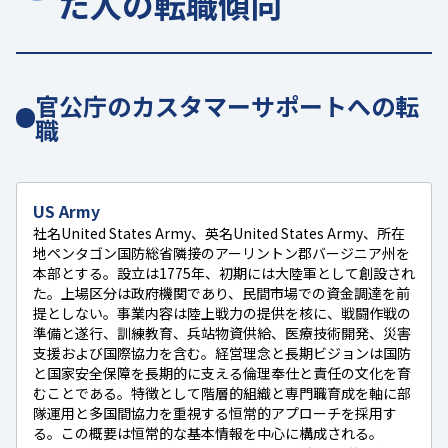
た人の転職傾向
官公庁のカスタマーサポートへの転
職
US Army
社名United States Army、英名United States Army、所在
地ペンタゴン国防総省隣接のアーリントン郡バージニア州を
本部とする。設立は1775年、初期には大陸軍として創設され
た。上場区分は政府機関であり、民間市場での資金調達を前
提としない。事業内容は陸上戦力の提供を核に、戦闘作戦の
準備と遂行、訓練教育、兵站物資供給、医療技術開発、災害
支援および国際協力を含む。経営理念と長期ビジョンは国防
と国家安全保障を長期的に支える倫理奉仕と責任の文化を育
むことである。特徴として階層的組織と専門職育成を軸に部
隊運用と多国間協力を重視する恒常的アプローチを採用す
る。この概要は恒常的な基本情報を中心に構成される。