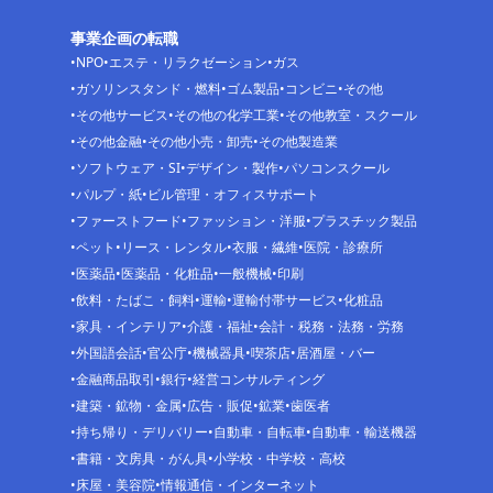
事業企画の転職
NPO
エステ・リラクゼーション
ガス
ガソリンスタンド・燃料
ゴム製品
コンビニ
その他
その他サービス
その他の化学工業
その他教室・スクール
その他金融
その他小売・卸売
その他製造業
ソフトウェア・SI
デザイン・製作
パソコンスクール
パルプ・紙
ビル管理・オフィスサポート
ファーストフード
ファッション・洋服
プラスチック製品
ペット
リース・レンタル
衣服・繊維
医院・診療所
医薬品
医薬品・化粧品
一般機械
印刷
飲料・たばこ・飼料
運輸
運輸付帯サービス
化粧品
家具・インテリア
介護・福祉
会計・税務・法務・労務
外国語会話
官公庁
機械器具
喫茶店
居酒屋・バー
金融商品取引
銀行
経営コンサルティング
建築・鉱物・金属
広告・販促
鉱業
歯医者
持ち帰り・デリバリー
自動車・自転車
自動車・輸送機器
書籍・文房具・がん具
小学校・中学校・高校
床屋・美容院
情報通信・インターネット