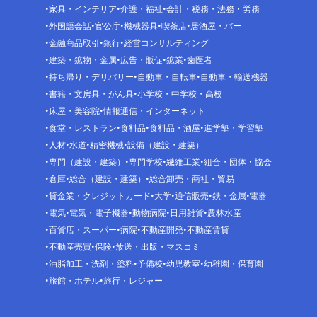
家具・インテリア
介護・福祉
会計・税務・法務・労務
外国語会話
官公庁
機械器具
喫茶店
居酒屋・バー
金融商品取引
銀行
経営コンサルティング
建築・鉱物・金属
広告・販促
鉱業
歯医者
持ち帰り・デリバリー
自動車・自転車
自動車・輸送機器
書籍・文房具・がん具
小学校・中学校・高校
床屋・美容院
情報通信・インターネット
食堂・レストラン
食料品
食料品・酒屋
進学塾・学習塾
人材
水道
精密機械
設備（建設・建築）
専門（建設・建築）
専門学校
繊維工業
組合・団体・協会
倉庫
総合（建設・建築）
総合卸売・商社・貿易
貸金業・クレジットカード
大学
通信販売
鉄・金属
電器
電気
電気・電子機器
動物病院
日用雑貨
農林水産
百貨店・スーパー
病院
不動産開発
不動産賃貸
不動産売買
保険
放送・出版・マスコミ
油脂加工・洗剤・塗料
予備校
幼児教室
幼稚園・保育園
旅館・ホテル
旅行・レジャー