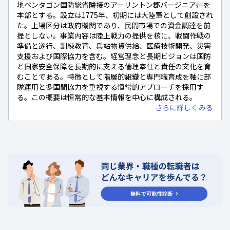
地ペンタゴン国防総省隣接のアーリントン郡バージニア州を
本部とする。設立は1775年、初期には大陸軍として創設され
た。上場区分は政府機関であり、民間市場での資金調達を前
提としない。事業内容は陸上戦力の提供を核に、戦闘作戦の
準備と遂行、訓練教育、兵站物資供給、医療技術開発、災害
支援および国際協力を含む。経営理念と長期ビジョンは国防
と国家安全保障を長期的に支える倫理奉仕と責任の文化を育
むことである。特徴として階層的組織と専門職育成を軸に部
隊運用と多国間協力を重視する恒常的アプローチを採用す
る。この概要は恒常的な基本情報を中心に構成される。
さらに詳しくみる