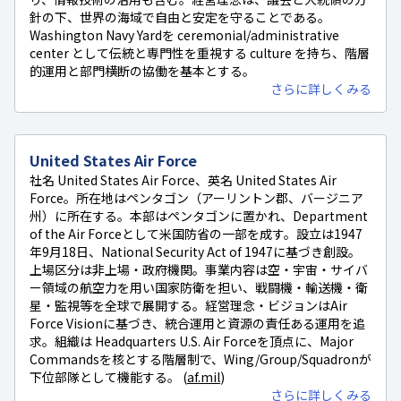
針の下、世界の海域で自由と安定を守ることである。
Washington Navy Yardを ceremonial/administrative
center として伝統と専門性を重視する culture を持ち、階層
的運用と部門横断の協働を基本とする。
さらに詳しくみる
United States Air Force
社名 United States Air Force、英名 United States Air
Force。所在地はペンタゴン（アーリントン郡、バージニア
州）に所在する。本部はペンタゴンに置かれ、Department
of the Air Forceとして米国防省の一部を成す。設立は1947
年9月18日、National Security Act of 1947に基づき創設。
上場区分は非上場・政府機関。事業内容は空・宇宙・サイバ
ー領域の航空力を用い国家防衛を担い、戦闘機・輸送機・衛
星・監視等を全球で展開する。経営理念・ビジョンはAir
Force Visionに基づき、統合運用と資源の責任ある運用を追
求。組織は Headquarters U.S. Air Forceを頂点に、Major
Commandsを核とする階層制で、Wing/Group/Squadronが
下位部隊として機能する。 (
af.mil
)
さらに詳しくみる