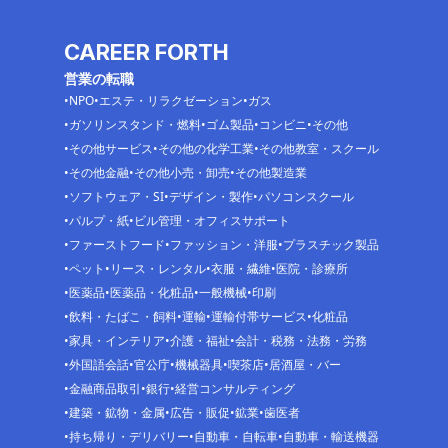
CAREER FORTH
営業の転職
NPO
エステ・リラクゼーション
ガス
ガソリンスタンド・燃料
ゴム製品
コンビニ
その他
その他サービス
その他の化学工業
その他教室・スクール
その他金融
その他小売・卸売
その他製造業
ソフトウェア・SI
デザイン・製作
パソコンスクール
パルプ・紙
ビル管理・オフィスサポート
ファーストフード
ファッション・洋服
プラスチック製品
ペット
リース・レンタル
衣服・繊維
医院・診療所
医薬品
医薬品・化粧品
一般機械
印刷
飲料・たばこ・飼料
運輸
運輸付帯サービス
化粧品
家具・インテリア
介護・福祉
会計・税務・法務・労務
外国語会話
官公庁
機械器具
喫茶店
居酒屋・バー
金融商品取引
銀行
経営コンサルティング
建築・鉱物・金属
広告・販促
鉱業
歯医者
持ち帰り・デリバリー
自動車・自転車
自動車・輸送機器