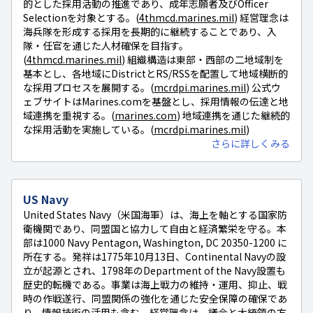
的とした採用活動の推進であり、成年志願者及びOfficer
Selectionを対象とする。(
4thmcd.marines.mil
) 経営理念は
海兵隊を形成する採用を長期的に継続することであり、入
隊・任官を通じた人材確保を目指す。
(
4thmcd.marines.mil
) 組織構造は東部・西部の二地域制を
基本とし、各地域にDistrictとRS/RSSを配置して地域横断的
な採用プロセスを展開する。(
mcrdpi.marines.mil
) 公式ウ
ェブサイトはMarines.comを基盤とし、採用情報の伝達と地
域連携を重視する。(
marines.com
) 地域連携を通じた継続的
な採用活動を実施している。(
mcrdpi.marines.mil
)
さらに詳しくみる
US Navy
United States Navy（米国海軍）は、海上を軸とする国家防
衛機関であり、同盟国と協力して自由と経済繁栄を守る。本
部は1000 Navy Pentagon, Washington, DC 20350-1200 に
所在する。発祥は1775年10月13日、Continental Navyの設
立が起源とされ、1798年のDepartment of the Navy設置も
歴史的転機である。事業は海上戦力の維持・運用、抑止、戦
時の作戦遂行、同盟関係の強化を通じた安全保障の確保であ
り、情報技術の活用も含む。経営理念は、議会と大統領の方