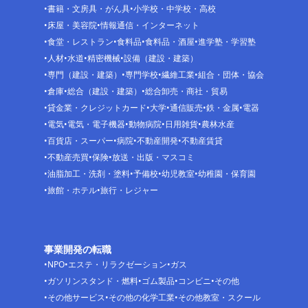
書籍・文房具・がん具
小学校・中学校・高校
床屋・美容院
情報通信・インターネット
食堂・レストラン
食料品
食料品・酒屋
進学塾・学習塾
人材
水道
精密機械
設備（建設・建築）
専門（建設・建築）
専門学校
繊維工業
組合・団体・協会
倉庫
総合（建設・建築）
総合卸売・商社・貿易
貸金業・クレジットカード
大学
通信販売
鉄・金属
電器
電気
電気・電子機器
動物病院
日用雑貨
農林水産
百貨店・スーパー
病院
不動産開発
不動産賃貸
不動産売買
保険
放送・出版・マスコミ
油脂加工・洗剤・塗料
予備校
幼児教室
幼稚園・保育園
旅館・ホテル
旅行・レジャー
事業開発の転職
NPO
エステ・リラクゼーション
ガス
ガソリンスタンド・燃料
ゴム製品
コンビニ
その他
その他サービス
その他の化学工業
その他教室・スクール