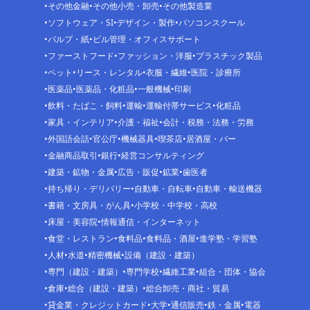
その他金融
その他小売・卸売
その他製造業
ソフトウェア・SI
デザイン・製作
パソコンスクール
パルプ・紙
ビル管理・オフィスサポート
ファーストフード
ファッション・洋服
プラスチック製品
ペット
リース・レンタル
衣服・繊維
医院・診療所
医薬品
医薬品・化粧品
一般機械
印刷
飲料・たばこ・飼料
運輸
運輸付帯サービス
化粧品
家具・インテリア
介護・福祉
会計・税務・法務・労務
外国語会話
官公庁
機械器具
喫茶店
居酒屋・バー
金融商品取引
銀行
経営コンサルティング
建築・鉱物・金属
広告・販促
鉱業
歯医者
持ち帰り・デリバリー
自動車・自転車
自動車・輸送機器
書籍・文房具・がん具
小学校・中学校・高校
床屋・美容院
情報通信・インターネット
食堂・レストラン
食料品
食料品・酒屋
進学塾・学習塾
人材
水道
精密機械
設備（建設・建築）
専門（建設・建築）
専門学校
繊維工業
組合・団体・協会
倉庫
総合（建設・建築）
総合卸売・商社・貿易
貸金業・クレジットカード
大学
通信販売
鉄・金属
電器