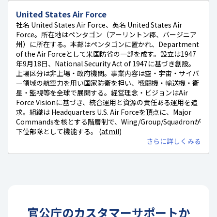
United States Air Force
社名 United States Air Force、英名 United States Air
Force。所在地はペンタゴン（アーリントン郡、バージニア
州）に所在する。本部はペンタゴンに置かれ、Department
of the Air Forceとして米国防省の一部を成す。設立は1947
年9月18日、National Security Act of 1947に基づき創設。
上場区分は非上場・政府機関。事業内容は空・宇宙・サイバ
ー領域の航空力を用い国家防衛を担い、戦闘機・輸送機・衛
星・監視等を全球で展開する。経営理念・ビジョンはAir
Force Visionに基づき、統合運用と資源の責任ある運用を追
求。組織は Headquarters U.S. Air Forceを頂点に、Major
Commandsを核とする階層制で、Wing/Group/Squadronが
下位部隊として機能する。 (
af.mil
)
さらに詳しくみる
官公庁
の
カスタマーサポート
か