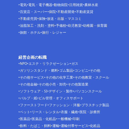
電気
電気・電子機器
動物病院
日用雑貨
農林水産
百貨店・スーパー
病院
不動産開発
不動産賃貸
不動産売買
保険
放送・出版・マスコミ
油脂加工・洗剤・塗料
予備校
幼児教室
幼稚園・保育園
旅館・ホテル
旅行・レジャー
経営企画の転職
NPO
エステ・リラクゼーション
ガス
ガソリンスタンド・燃料
ゴム製品
コンビニ
その他
その他サービス
その他の化学工業
その他教室・スクール
その他金融
その他小売・卸売
その他製造業
ソフトウェア・SI
デザイン・製作
パソコンスクール
パルプ・紙
ビル管理・オフィスサポート
ファーストフード
ファッション・洋服
プラスチック製品
ペット
リース・レンタル
衣服・繊維
医院・診療所
医薬品
医薬品・化粧品
一般機械
印刷
飲料・たばこ・飼料
運輸
運輸付帯サービス
化粧品