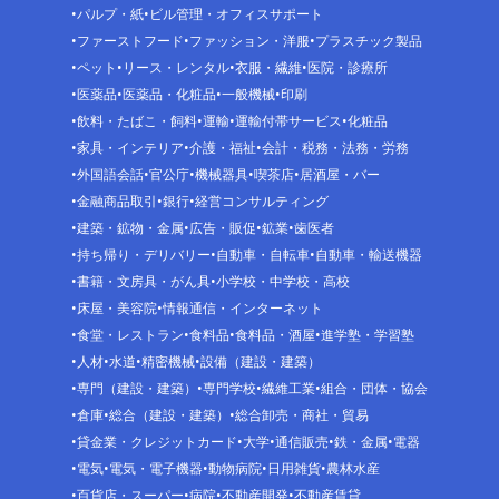
パルプ・紙
ビル管理・オフィスサポート
ファーストフード
ファッション・洋服
プラスチック製品
ペット
リース・レンタル
衣服・繊維
医院・診療所
医薬品
医薬品・化粧品
一般機械
印刷
飲料・たばこ・飼料
運輸
運輸付帯サービス
化粧品
家具・インテリア
介護・福祉
会計・税務・法務・労務
外国語会話
官公庁
機械器具
喫茶店
居酒屋・バー
金融商品取引
銀行
経営コンサルティング
建築・鉱物・金属
広告・販促
鉱業
歯医者
持ち帰り・デリバリー
自動車・自転車
自動車・輸送機器
書籍・文房具・がん具
小学校・中学校・高校
床屋・美容院
情報通信・インターネット
食堂・レストラン
食料品
食料品・酒屋
進学塾・学習塾
人材
水道
精密機械
設備（建設・建築）
専門（建設・建築）
専門学校
繊維工業
組合・団体・協会
倉庫
総合（建設・建築）
総合卸売・商社・貿易
貸金業・クレジットカード
大学
通信販売
鉄・金属
電器
電気
電気・電子機器
動物病院
日用雑貨
農林水産
百貨店・スーパー
病院
不動産開発
不動産賃貸