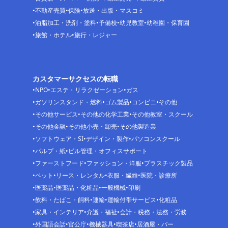
不動産売買
保険
放送・出版・マスコミ
油脂加工・洗剤・塗料
予備校
幼児教室
幼稚園・保育園
旅館・ホテル
旅行・レジャー
カスタマーサクセスの転職
NPO
エステ・リラクゼーション
ガス
ガソリンスタンド・燃料
ゴム製品
コンビニ
その他
その他サービス
その他の化学工業
その他教室・スクール
その他金融
その他小売・卸売
その他製造業
ソフトウェア・SI
デザイン・製作
パソコンスクール
パルプ・紙
ビル管理・オフィスサポート
ファーストフード
ファッション・洋服
プラスチック製品
ペット
リース・レンタル
衣服・繊維
医院・診療所
医薬品
医薬品・化粧品
一般機械
印刷
飲料・たばこ・飼料
運輸
運輸付帯サービス
化粧品
家具・インテリア
介護・福祉
会計・税務・法務・労務
外国語会話
官公庁
機械器具
喫茶店
居酒屋・バー