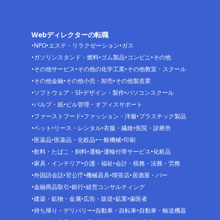
Webディレクターの転職
NPO
エステ・リラクゼーション
ガス
ガソリンスタンド・燃料
ゴム製品
コンビニ
その他
その他サービス
その他の化学工業
その他教室・スクール
その他金融
その他小売・卸売
その他製造業
ソフトウェア・SI
デザイン・製作
パソコンスクール
パルプ・紙
ビル管理・オフィスサポート
ファーストフード
ファッション・洋服
プラスチック製品
ペット
リース・レンタル
衣服・繊維
医院・診療所
医薬品
医薬品・化粧品
一般機械
印刷
飲料・たばこ・飼料
運輸
運輸付帯サービス
化粧品
家具・インテリア
介護・福祉
会計・税務・法務・労務
外国語会話
官公庁
機械器具
喫茶店
居酒屋・バー
金融商品取引
銀行
経営コンサルティング
建築・鉱物・金属
広告・販促
鉱業
歯医者
持ち帰り・デリバリー
自動車・自転車
自動車・輸送機器