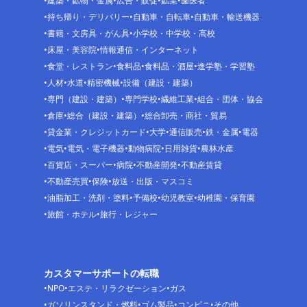
建築・鉱物・金属
広告・販促
鉱業
歯医者
持ち帰り・デリバリー
自動車・自転車
自動車・輸送機器
書籍・文房具・がん具
小学校・中学校・高校
床屋・美容院
情報通信・インターネット
食堂・レストラン
食料品
食料品・酒屋
進学塾・学習塾
人材
水道
精密機械
設備（建設・建築）
専門（建設・建築）
専門学校
繊維工業
組合・団体・協会
倉庫
総合（建設・建築）
総合卸売・商社・貿易
貸金業・クレジットカード
大学
通信販売
鉄・金属
電器
電気
電気・電子機器
動物病院
日用雑貨
農林水産
百貨店・スーパー
病院
不動産開発
不動産賃貸
不動産売買
保険
放送・出版・マスコミ
油脂加工・洗剤・塗料
予備校
幼児教室
幼稚園・保育園
旅館・ホテル
旅行・レジャー
カスタマーサポートの転職
NPO
エステ・リラクゼーション
ガス
ガソリンスタンド・燃料
ゴム製品
コンビニ
その他