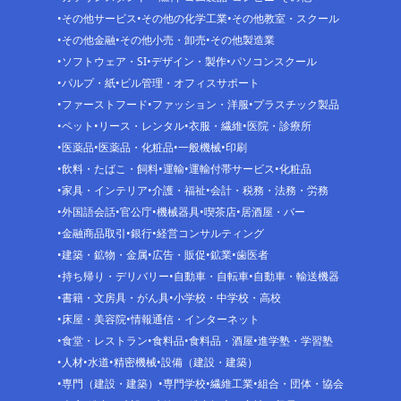
その他サービス
その他の化学工業
その他教室・スクール
その他金融
その他小売・卸売
その他製造業
ソフトウェア・SI
デザイン・製作
パソコンスクール
パルプ・紙
ビル管理・オフィスサポート
ファーストフード
ファッション・洋服
プラスチック製品
ペット
リース・レンタル
衣服・繊維
医院・診療所
医薬品
医薬品・化粧品
一般機械
印刷
飲料・たばこ・飼料
運輸
運輸付帯サービス
化粧品
家具・インテリア
介護・福祉
会計・税務・法務・労務
外国語会話
官公庁
機械器具
喫茶店
居酒屋・バー
金融商品取引
銀行
経営コンサルティング
建築・鉱物・金属
広告・販促
鉱業
歯医者
持ち帰り・デリバリー
自動車・自転車
自動車・輸送機器
書籍・文房具・がん具
小学校・中学校・高校
床屋・美容院
情報通信・インターネット
食堂・レストラン
食料品
食料品・酒屋
進学塾・学習塾
人材
水道
精密機械
設備（建設・建築）
専門（建設・建築）
専門学校
繊維工業
組合・団体・協会