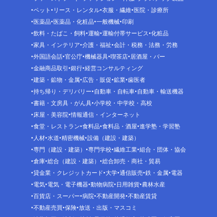
ペット
リース・レンタル
衣服・繊維
医院・診療所
医薬品
医薬品・化粧品
一般機械
印刷
飲料・たばこ・飼料
運輸
運輸付帯サービス
化粧品
家具・インテリア
介護・福祉
会計・税務・法務・労務
外国語会話
官公庁
機械器具
喫茶店
居酒屋・バー
金融商品取引
銀行
経営コンサルティング
建築・鉱物・金属
広告・販促
鉱業
歯医者
持ち帰り・デリバリー
自動車・自転車
自動車・輸送機器
書籍・文房具・がん具
小学校・中学校・高校
床屋・美容院
情報通信・インターネット
食堂・レストラン
食料品
食料品・酒屋
進学塾・学習塾
人材
水道
精密機械
設備（建設・建築）
専門（建設・建築）
専門学校
繊維工業
組合・団体・協会
倉庫
総合（建設・建築）
総合卸売・商社・貿易
貸金業・クレジットカード
大学
通信販売
鉄・金属
電器
電気
電気・電子機器
動物病院
日用雑貨
農林水産
百貨店・スーパー
病院
不動産開発
不動産賃貸
不動産売買
保険
放送・出版・マスコミ