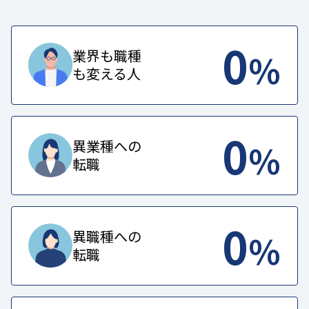
0
%
業界も職種
も変える人
0
%
異業種への
転職
0
%
異職種への
転職