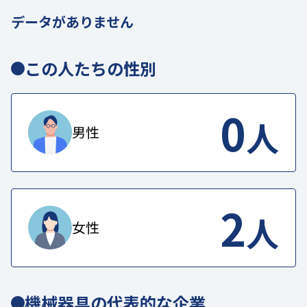
データがありません
この人たちの性別
0
人
男性
2
人
女性
機械器具の代表的な企業