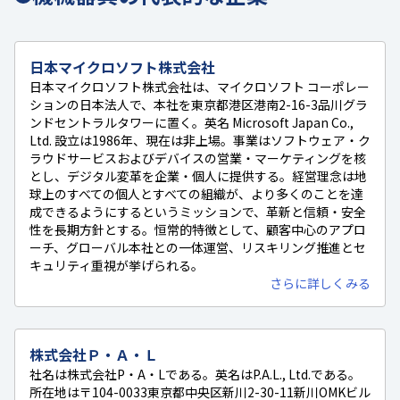
日本マイクロソフト株式会社
日本マイクロソフト株式会社は、マイクロソフト コーポレー
ションの日本法人で、本社を東京都港区港南2-16-3品川グラ
ンドセントラルタワーに置く。英名 Microsoft Japan Co.,
Ltd. 設立は1986年、現在は非上場。事業はソフトウェア・ク
ラウドサービスおよびデバイスの営業・マーケティングを核
とし、デジタル変革を企業・個人に提供する。経営理念は地
球上のすべての個人とすべての組織が、より多くのことを達
成できるようにするというミッションで、革新と信頼・安全
性を長期方針とする。恒常的特徴として、顧客中心のアプロ
ーチ、グローバル本社との一体運営、リスキリング推進とセ
キュリティ重視が挙げられる。
さらに詳しくみる
株式会社Ｐ・Ａ・Ｌ
社名は株式会社P・A・Lである。英名はP.A.L., Ltd.である。
所在地は〒104-0033東京都中央区新川2-30-11新川OMKビル