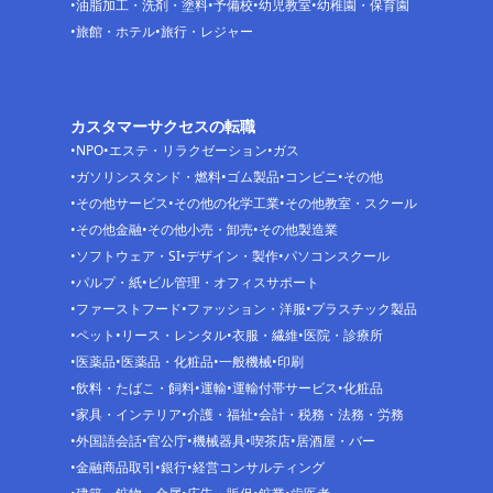
油脂加工・洗剤・塗料
予備校
幼児教室
幼稚園・保育園
旅館・ホテル
旅行・レジャー
カスタマーサクセスの転職
NPO
エステ・リラクゼーション
ガス
ガソリンスタンド・燃料
ゴム製品
コンビニ
その他
その他サービス
その他の化学工業
その他教室・スクール
その他金融
その他小売・卸売
その他製造業
ソフトウェア・SI
デザイン・製作
パソコンスクール
パルプ・紙
ビル管理・オフィスサポート
ファーストフード
ファッション・洋服
プラスチック製品
ペット
リース・レンタル
衣服・繊維
医院・診療所
医薬品
医薬品・化粧品
一般機械
印刷
飲料・たばこ・飼料
運輸
運輸付帯サービス
化粧品
家具・インテリア
介護・福祉
会計・税務・法務・労務
外国語会話
官公庁
機械器具
喫茶店
居酒屋・バー
金融商品取引
銀行
経営コンサルティング