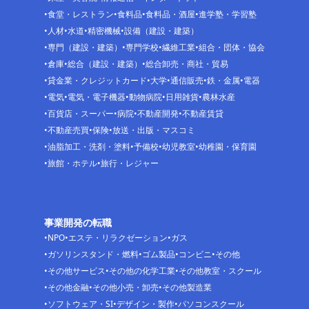
食堂・レストラン
食料品
食料品・酒屋
進学塾・学習塾
人材
水道
精密機械
設備（建設・建築）
専門（建設・建築）
専門学校
繊維工業
組合・団体・協会
倉庫
総合（建設・建築）
総合卸売・商社・貿易
貸金業・クレジットカード
大学
通信販売
鉄・金属
電器
電気
電気・電子機器
動物病院
日用雑貨
農林水産
百貨店・スーパー
病院
不動産開発
不動産賃貸
不動産売買
保険
放送・出版・マスコミ
油脂加工・洗剤・塗料
予備校
幼児教室
幼稚園・保育園
旅館・ホテル
旅行・レジャー
事業開発の転職
NPO
エステ・リラクゼーション
ガス
ガソリンスタンド・燃料
ゴム製品
コンビニ
その他
その他サービス
その他の化学工業
その他教室・スクール
その他金融
その他小売・卸売
その他製造業
ソフトウェア・SI
デザイン・製作
パソコンスクール