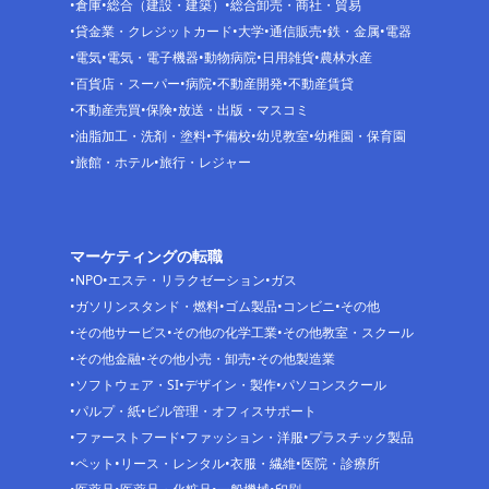
倉庫
総合（建設・建築）
総合卸売・商社・貿易
貸金業・クレジットカード
大学
通信販売
鉄・金属
電器
電気
電気・電子機器
動物病院
日用雑貨
農林水産
百貨店・スーパー
病院
不動産開発
不動産賃貸
不動産売買
保険
放送・出版・マスコミ
油脂加工・洗剤・塗料
予備校
幼児教室
幼稚園・保育園
旅館・ホテル
旅行・レジャー
マーケティングの転職
NPO
エステ・リラクゼーション
ガス
ガソリンスタンド・燃料
ゴム製品
コンビニ
その他
その他サービス
その他の化学工業
その他教室・スクール
その他金融
その他小売・卸売
その他製造業
ソフトウェア・SI
デザイン・製作
パソコンスクール
パルプ・紙
ビル管理・オフィスサポート
ファーストフード
ファッション・洋服
プラスチック製品
ペット
リース・レンタル
衣服・繊維
医院・診療所