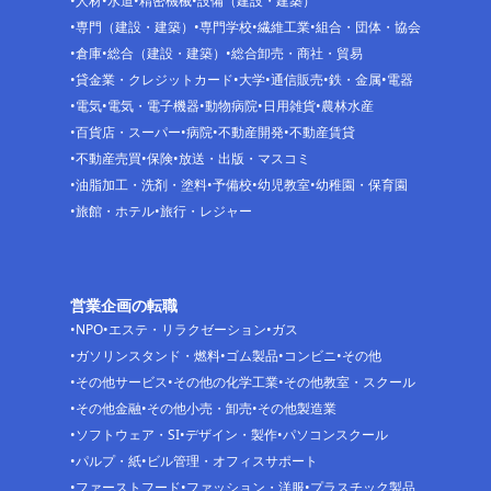
人材
水道
精密機械
設備（建設・建築）
専門（建設・建築）
専門学校
繊維工業
組合・団体・協会
倉庫
総合（建設・建築）
総合卸売・商社・貿易
貸金業・クレジットカード
大学
通信販売
鉄・金属
電器
電気
電気・電子機器
動物病院
日用雑貨
農林水産
百貨店・スーパー
病院
不動産開発
不動産賃貸
不動産売買
保険
放送・出版・マスコミ
油脂加工・洗剤・塗料
予備校
幼児教室
幼稚園・保育園
旅館・ホテル
旅行・レジャー
営業企画の転職
NPO
エステ・リラクゼーション
ガス
ガソリンスタンド・燃料
ゴム製品
コンビニ
その他
その他サービス
その他の化学工業
その他教室・スクール
その他金融
その他小売・卸売
その他製造業
ソフトウェア・SI
デザイン・製作
パソコンスクール
パルプ・紙
ビル管理・オフィスサポート
ファーストフード
ファッション・洋服
プラスチック製品