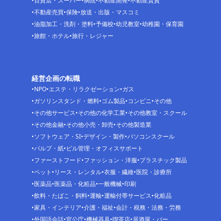
百貨店・スーパー
病院
不動産開発
不動産賃貸
不動産売買
保険
放送・出版・マスコミ
油脂加工・洗剤・塗料
予備校
幼児教室
幼稚園・保育園
旅館・ホテル
旅行・レジャー
経営企画の転職
NPO
エステ・リラクゼーション
ガス
ガソリンスタンド・燃料
ゴム製品
コンビニ
その他
その他サービス
その他の化学工業
その他教室・スクール
その他金融
その他小売・卸売
その他製造業
ソフトウェア・SI
デザイン・製作
パソコンスクール
パルプ・紙
ビル管理・オフィスサポート
ファーストフード
ファッション・洋服
プラスチック製品
ペット
リース・レンタル
衣服・繊維
医院・診療所
医薬品
医薬品・化粧品
一般機械
印刷
飲料・たばこ・飼料
運輸
運輸付帯サービス
化粧品
家具・インテリア
介護・福祉
会計・税務・法務・労務
外国語会話
官公庁
機械器具
喫茶店
居酒屋・バー