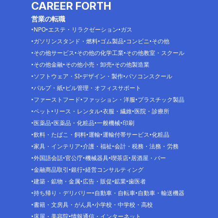
CAREER FORTH
営業の転職
NPO
エステ・リラクゼーション
ガス
ガソリンスタンド・燃料
ゴム製品
コンビニ
その他
その他サービス
その他の化学工業
その他教室・スクール
その他金融
その他小売・卸売
その他製造業
ソフトウェア・SI
デザイン・製作
パソコンスクール
パルプ・紙
ビル管理・オフィスサポート
ファーストフード
ファッション・洋服
プラスチック製品
ペット
リース・レンタル
衣服・繊維
医院・診療所
医薬品
医薬品・化粧品
一般機械
印刷
飲料・たばこ・飼料
運輸
運輸付帯サービス
化粧品
家具・インテリア
介護・福祉
会計・税務・法務・労務
外国語会話
官公庁
機械器具
喫茶店
居酒屋・バー
金融商品取引
銀行
経営コンサルティング
建築・鉱物・金属
広告・販促
鉱業
歯医者
持ち帰り・デリバリー
自動車・自転車
自動車・輸送機器
書籍・文房具・がん具
小学校・中学校・高校
床屋・美容院
情報通信・インターネット