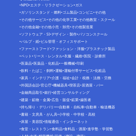
NPO
エステ・リラクゼーション
ガス
ガソリンスタンド・燃料
ゴム製品
コンビニ
その他
その他サービス
その他の化学工業
その他教室・スクール
その他金融
その他小売・卸売
その他製造業
ソフトウェア・SI
デザイン・製作
パソコンスクール
パルプ・紙
ビル管理・オフィスサポート
ファーストフード
ファッション・洋服
プラスチック製品
ペット
リース・レンタル
衣服・繊維
医院・診療所
医薬品
医薬品・化粧品
一般機械
印刷
飲料・たばこ・飼料
運輸
運輸付帯サービス
化粧品
家具・インテリア
介護・福祉
会計・税務・法務・労務
外国語会話
官公庁
機械器具
喫茶店
居酒屋・バー
金融商品取引
銀行
経営コンサルティング
建築・鉱物・金属
広告・販促
鉱業
歯医者
持ち帰り・デリバリー
自動車・自転車
自動車・輸送機器
書籍・文房具・がん具
小学校・中学校・高校
床屋・美容院
情報通信・インターネット
食堂・レストラン
食料品
食料品・酒屋
進学塾・学習塾