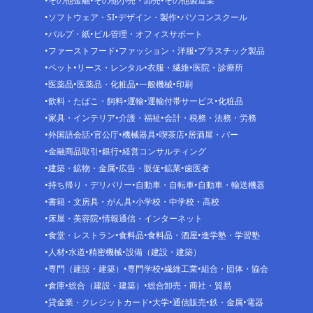
その他金融
その他小売・卸売
その他製造業
ソフトウェア・SI
デザイン・製作
パソコンスクール
パルプ・紙
ビル管理・オフィスサポート
ファーストフード
ファッション・洋服
プラスチック製品
ペット
リース・レンタル
衣服・繊維
医院・診療所
医薬品
医薬品・化粧品
一般機械
印刷
飲料・たばこ・飼料
運輸
運輸付帯サービス
化粧品
家具・インテリア
介護・福祉
会計・税務・法務・労務
外国語会話
官公庁
機械器具
喫茶店
居酒屋・バー
金融商品取引
銀行
経営コンサルティング
建築・鉱物・金属
広告・販促
鉱業
歯医者
持ち帰り・デリバリー
自動車・自転車
自動車・輸送機器
書籍・文房具・がん具
小学校・中学校・高校
床屋・美容院
情報通信・インターネット
食堂・レストラン
食料品
食料品・酒屋
進学塾・学習塾
人材
水道
精密機械
設備（建設・建築）
専門（建設・建築）
専門学校
繊維工業
組合・団体・協会
倉庫
総合（建設・建築）
総合卸売・商社・貿易
貸金業・クレジットカード
大学
通信販売
鉄・金属
電器