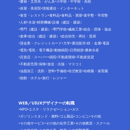
書籍・文房具・がん具
小学校・中学校・高校
床屋・美容院
情報通信・インターネット
食堂・レストラン
食料品
食料品・酒屋
進学塾・学習塾
人材
水道
精密機械
設備（建設・建築）
専門（建設・建築）
専門学校
繊維工業
組合・団体・協会
倉庫
総合（建設・建築）
総合卸売・商社・貿易
貸金業・クレジットカード
大学
通信販売
鉄・金属
電器
電気
電気・電子機器
動物病院
日用雑貨
農林水産
百貨店・スーパー
病院
不動産開発
不動産賃貸
不動産売買
保険
放送・出版・マスコミ
油脂加工・洗剤・塗料
予備校
幼児教室
幼稚園・保育園
旅館・ホテル
旅行・レジャー
WEB／UIUXデザイナーの転職
NPO
エステ・リラクゼーション
ガス
ガソリンスタンド・燃料
ゴム製品
コンビニ
その他
その他サービス
その他の化学工業
その他教室・スクール