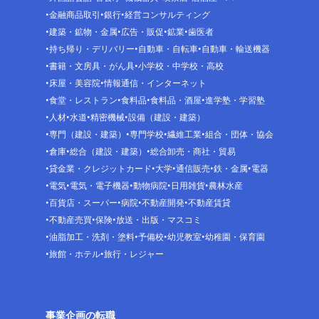
金融商品取引
銀行
経営コンサルティング
建築・鉱物・金属
広告・販促
鉱業
歯医者
持ち帰り・デリバリー
自動車・自転車
自動車・輸送機器
書籍・文房具・がん具
小学校・中学校・高校
床屋・美容院
情報通信・インターネット
食堂・レストラン
食料品
食料品・酒屋
進学塾・学習塾
人材
水道
精密機械
設備（建設・建築）
専門（建設・建築）
専門学校
繊維工業
組合・団体・協会
倉庫
総合（建設・建築）
総合卸売・商社・貿易
貸金業・クレジットカード
大学
通信販売
鉄・金属
電器
電気
電気・電子機器
動物病院
日用雑貨
農林水産
百貨店・スーパー
病院
不動産開発
不動産賃貸
不動産売買
保険
放送・出版・マスコミ
油脂加工・洗剤・塗料
予備校
幼児教室
幼稚園・保育園
旅館・ホテル
旅行・レジャー
事業企画の転職