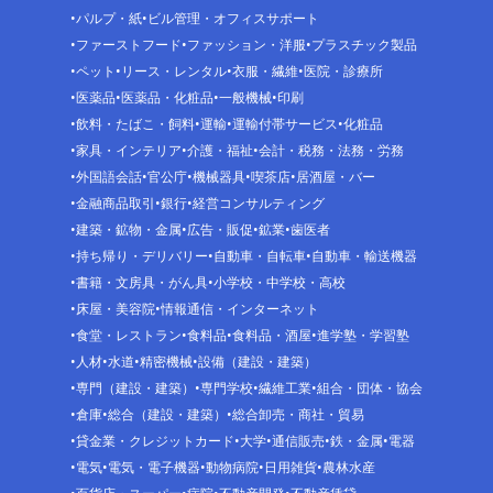
パルプ・紙
ビル管理・オフィスサポート
ファーストフード
ファッション・洋服
プラスチック製品
ペット
リース・レンタル
衣服・繊維
医院・診療所
医薬品
医薬品・化粧品
一般機械
印刷
飲料・たばこ・飼料
運輸
運輸付帯サービス
化粧品
家具・インテリア
介護・福祉
会計・税務・法務・労務
外国語会話
官公庁
機械器具
喫茶店
居酒屋・バー
金融商品取引
銀行
経営コンサルティング
建築・鉱物・金属
広告・販促
鉱業
歯医者
持ち帰り・デリバリー
自動車・自転車
自動車・輸送機器
書籍・文房具・がん具
小学校・中学校・高校
床屋・美容院
情報通信・インターネット
食堂・レストラン
食料品
食料品・酒屋
進学塾・学習塾
人材
水道
精密機械
設備（建設・建築）
専門（建設・建築）
専門学校
繊維工業
組合・団体・協会
倉庫
総合（建設・建築）
総合卸売・商社・貿易
貸金業・クレジットカード
大学
通信販売
鉄・金属
電器
電気
電気・電子機器
動物病院
日用雑貨
農林水産