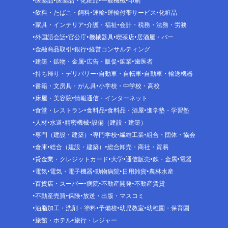
医薬品
医薬品・化粧品
一般機械
印刷
飲料・たばこ・飼料
運輸
運輸付帯サービス
化粧品
家具・インテリア
介護・福祉
会計・税務・法務・労務
外国語会話
官公庁
機械器具
喫茶店
居酒屋・バー
金融商品取引
銀行
経営コンサルティング
建築・鉱物・金属
広告・販促
鉱業
歯医者
持ち帰り・デリバリー
自動車・自転車
自動車・輸送機器
書籍・文房具・がん具
小学校・中学校・高校
床屋・美容院
情報通信・インターネット
食堂・レストラン
食料品
食料品・酒屋
進学塾・学習塾
人材
水道
精密機械
設備（建設・建築）
専門（建設・建築）
専門学校
繊維工業
組合・団体・協会
倉庫
総合（建設・建築）
総合卸売・商社・貿易
貸金業・クレジットカード
大学
通信販売
鉄・金属
電器
電気
電気・電子機器
動物病院
日用雑貨
農林水産
百貨店・スーパー
病院
不動産開発
不動産賃貸
不動産売買
保険
放送・出版・マスコミ
油脂加工・洗剤・塗料
予備校
幼児教室
幼稚園・保育園
旅館・ホテル
旅行・レジャー