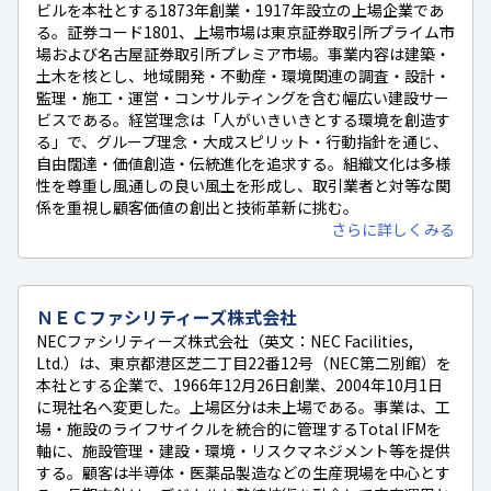
ビルを本社とする1873年創業・1917年設立の上場企業であ
る。証券コード1801、上場市場は東京証券取引所プライム市
場および名古屋証券取引所プレミア市場。事業内容は建築・
土木を核とし、地域開発・不動産・環境関連の調査・設計・
監理・施工・運営・コンサルティングを含む幅広い建設サー
ビスである。経営理念は「人がいきいきとする環境を創造す
る」で、グループ理念・大成スピリット・行動指針を通じ、
自由闊達・価値創造・伝統進化を追求する。組織文化は多様
性を尊重し風通しの良い風土を形成し、取引業者と対等な関
係を重視し顧客価値の創出と技術革新に挑む。
さらに詳しくみる
ＮＥＣファシリティーズ株式会社
NECファシリティーズ株式会社（英文：NEC Facilities,
Ltd.）は、東京都港区芝二丁目22番12号（NEC第二別館）を
本社とする企業で、1966年12月26日創業、2004年10月1日
に現社名へ変更した。上場区分は未上場である。事業は、工
場・施設のライフサイクルを統合的に管理するTotal IFMを
軸に、施設管理・建設・環境・リスクマネジメント等を提供
する。顧客は半導体・医薬品製造などの生産現場を中心とす