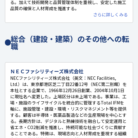
る。加えて技術開発と品質管理体制を重視し、安定した施工
品質の確保と人材育成を推進する。
さらに詳しくみる
総合（建設・建築）のその他への転
職
ＮＥＣファシリティーズ株式会社
NECファシリティーズ株式会社（英文：NEC Facilities,
Ltd.）は、東京都港区芝二丁目22番12号（NEC第二別館）を
本社とする企業で、1966年12月26日創業、2004年10月1日
に現社名へ変更した。上場区分は未上場である。事業は、工
場・施設のライフサイクルを統合的に管理するTotal IFMを
軸に、施設管理・建設・環境・リスクマネジメント等を提供
する。顧客は半導体・医薬品製造などの生産現場を中心とす
る。長期方針は、デジタルと熟練技術を融合して安定運用と
省エネ・CO2削減を推進し、持続可能な社会づくりに貢献す
ることである。特徴は、現場志向と人材育成を重視する組織