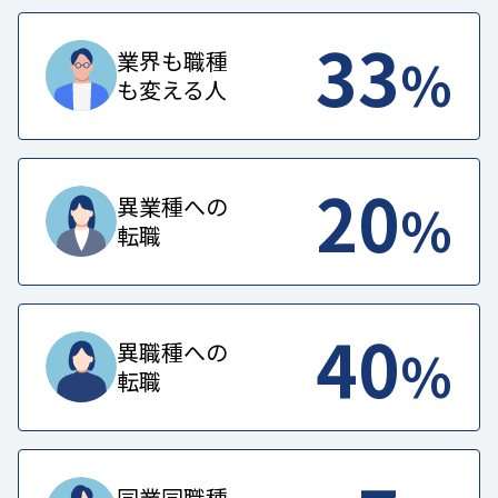
33
%
業界も職種
も変える人
20
%
異業種への
転職
40
%
異職種への
転職
同業同職種