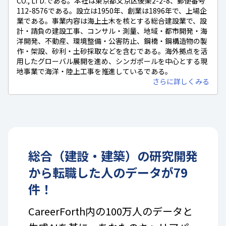
CO., LTD.である。本社は東京都文京区後楽2-2-8、郵便番号
112-8576である。設立は1950年、創業は1896年で、上場企
業である。事業内容は海上土木を核とする総合建設業で、設
計・請負の建設工事、コンサル・測量、地域・都市開発・海
洋開発、不動産、環境整備・公害防止、鋼橋・鋼構造物の製
作・架設、砂利・土砂採取などを含むである。海外拠点を活
用したグローバル展開を進め、シンガポールを中心とする現
地事業で海洋・陸上工事を推進しているである。
さらに詳しくみる
総合（建設・建築）
の
研究開発
から転職した人のデータが
79
件！
CareerForth内の100万人のデータと