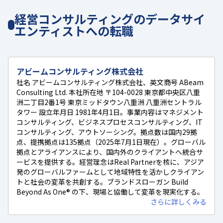
経営コンサルティングのデータサイ
エンティストへの転職
アビームコンサルティング株式会社
社名 アビームコンサルティング株式会社、英文商号 ABeam
Consulting Ltd. 本社所在地 〒104-0028 東京都中央区八重
洲二丁目2番1号 東京ミッドタウン八重洲 八重洲セントラル
タワー 設立年月日 1981年4月1日。事業内容はマネジメント
コンサルティング、ビジネスプロセスコンサルティング、IT
コンサルティング、アウトソーシング。拠点数は国内29拠
点、提携拠点は135拠点（2025年7月1日現在）。グローバル
拠点とアライアンスにより、国内外のクライアントへ統合サ
ービスを提供する。経営理念はReal Partnerを核に、アジア
発のグローバルファームとして地域特性を活かしクライアン
トと社会の変革を共創する。ブランドスローガン Build
Beyond As One® の下、現場と協働して変革を現実化する。
さらに詳しくみる