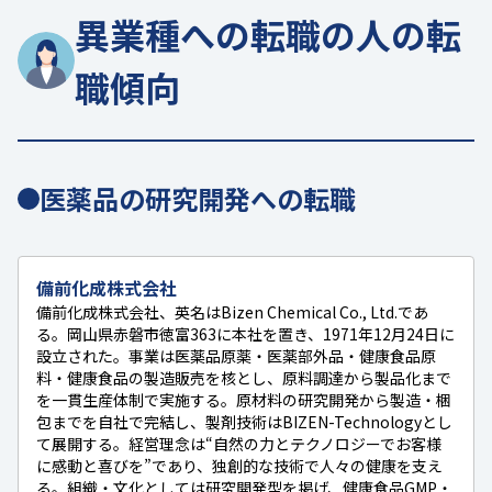
異業種への転職の人の転
職傾向
医薬品の研究開発への転職
備前化成株式会社
備前化成株式会社、英名はBizen Chemical Co., Ltd.であ
る。岡山県赤磐市徳富363に本社を置き、1971年12月24日に
設立された。事業は医薬品原薬・医薬部外品・健康食品原
料・健康食品の製造販売を核とし、原料調達から製品化まで
を一貫生産体制で実施する。原材料の研究開発から製造・梱
包までを自社で完結し、製剤技術はBIZEN-Technologyとし
て展開する。経営理念は“自然の力とテクノロジーでお客様
に感動と喜びを”であり、独創的な技術で人々の健康を支え
る。組織・文化としては研究開発型を掲げ、健康食品GMP・