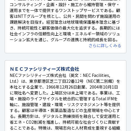
コンサルティング・企画・設計・施工から維持管理・保守・
運用までを一体で提供するワンストップサービスである。顧
客はNTTグループを核とし、公共・民間を問わず施設運用の
課題解決を目指す。経営理念は地球環境保護基本理念に基づ
き、持続可能性と顧客価値の最大化を追求する。長期的には
社会インフラの信頼性向上と環境・エネルギー領域のソリュ
ーション拡大を通じ、グループの連携と持続的成長を図る。
さらに詳しくみる
ＮＥＣファシリティーズ株式会社
NECファシリティーズ株式会社（英文：NEC Facilities,
Ltd.）は、東京都港区芝二丁目22番12号（NEC第二別館）を
本社とする企業で、1966年12月26日創業、2004年10月1日
に現社名へ変更した。上場区分は未上場である。事業は、工
場・施設のライフサイクルを統合的に管理するTotal IFMを
軸に、施設管理・建設・環境・リスクマネジメント等を提供
する。顧客は半導体・医薬品製造などの生産現場を中心とす
る。長期方針は、デジタルと熟練技術を融合して安定運用と
省エネ・CO2削減を推進し、持続可能な社会づくりに貢献す
ることである。特徴は、現場志向と人材育成を重視する組織