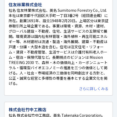
住友林業株式会社
社名 住友林業株式会社、英名 Sumitomo Forestry Co., Ltd.
本社は東京都千代田区大手町一丁目3番2号（経団連会館）に
所在。創業1691年、設立1948年2月20日。上場区分は東京証
券取引所上場企業である。事業は環境・資源、木材・建材、
グローバル建設・不動産、住宅、生活サービスの五領域で展
開。環境資源は国内社有林管理・海外植林・再生可能エネル
ギー等、木材建材は流通・製造・海外展開、建築・不動産は
戸建・分譲・大型木造を含む。住宅は注文住宅・リフォー
ム・賃貸・不動産管理、生活サービスは介護付有料老人ホー
ム・宿泊・保険代理など。長期視点のビジョンは Mission
TREEING 2030 で、森林・木の価値向上・カーボンニュート
ラル・循環型バイオエコノミーの推進を三つの価値として掲
げる。人・社会・市場経済の三価値を同時創出する方針と、
公正・誠実な経営と多様性の尊重を基本とする企業文化を掲
げる。
さらに詳しくみる
株式会社竹中工務店
社名 株式会社竹中工務店、英名 Takenaka Corporation。