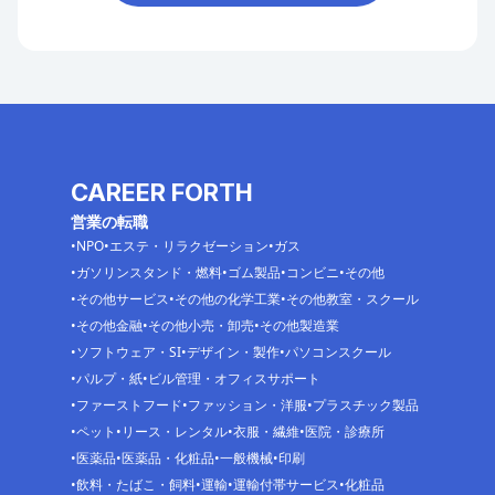
CAREER FORTH
営業の転職
NPO
エステ・リラクゼーション
ガス
ガソリンスタンド・燃料
ゴム製品
コンビニ
その他
その他サービス
その他の化学工業
その他教室・スクール
その他金融
その他小売・卸売
その他製造業
ソフトウェア・SI
デザイン・製作
パソコンスクール
パルプ・紙
ビル管理・オフィスサポート
ファーストフード
ファッション・洋服
プラスチック製品
ペット
リース・レンタル
衣服・繊維
医院・診療所
医薬品
医薬品・化粧品
一般機械
印刷
飲料・たばこ・飼料
運輸
運輸付帯サービス
化粧品