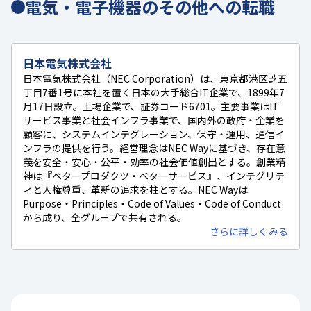
電気・電子機器のその他への転職
日本電気株式会社
日本電気株式会社（NEC Corporation）は、東京都港区芝五
丁目7番1号に本社を置く日本の大手総合IT企業で、1899年7
月17日設立。上場企業で、証券コード6701。主要事業はIT
サービス事業と社会インフラ事業で、国内外の政府・企業を
顧客に、システムインテグレーション、保守・運用、通信イ
ンフラの提供を行う。経営理念はNEC Wayに基づき、存在意
義を安全・安心・公平・効率の社会価値創出とする。創業精
神は『ベタープロダクツ・ベターサービス』、インテグリテ
ィと人権尊重、革新の追求を柱とする。NEC Wayは
Purpose・Principles・Code of Values・Code of Conduct
から成り、全グループで共有される。
さらに詳しくみる