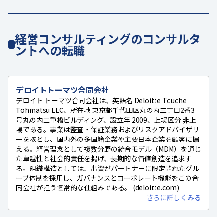
経営コンサルティングのコンサルタ
ントへの転職
デロイトトーマツ合同会社
デロイト トーマツ合同会社は、英語名 Deloitte Touche
Tohmatsu LLC、所在地 東京都千代田区丸の内三丁目2番3
号丸の内二重橋ビルディング、設立年 2009、上場区分 非上
場である。事業は監査・保証業務およびリスクアドバイザリ
ーを核とし、国内外の多国籍企業や主要日本企業を顧客に据
える。経営理念として複数分野の統合モデル（MDM）を通じ
た卓越性と社会的責任を掲げ、長期的な価値創造を追求す
る。組織構造としては、出資がパートナーに限定されたグル
ープ体制を採用し、ガバナンスとコーポレート機能をこの合
同会社が担う恒常的な仕組みである。 (
deloitte.com
)
さらに詳しくみる