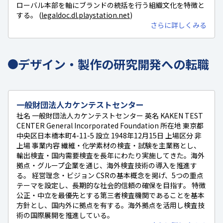
ローバル本部を軸にブランドの統括を行う組織文化を特徴と
する。 (
legaldoc.dl.playstation.net
)
さらに詳しくみる
デザイン・製作の研究開発への転職
一般財団法人カケンテストセンター
社名 一般財団法人カケンテストセンター 英名 KAKEN TEST
CENTER General Incorporated Foundation 所在地 東京都
中央区日本橋本町4-11-5 設立 1948年12月15日 上場区分 非
上場 事業内容 繊維・化学素材の検査・試験を主業務とし、
輸出検査・国内需要検査を長年にわたり実施してきた。海外
拠点・グループ企業を通じ、海外検査技術の導入を推進す
る。 経営理念・ビジョン CSRの基本概念を掲げ、5つの重点
テーマを設定し、長期的な社会的信頼の確保を目指す。 特徴
公正・中立を最優先とする第三者検査機関であることを基本
方針とし、国内外に拠点を有する。海外拠点を活用し検査技
術の国際展開を推進している。