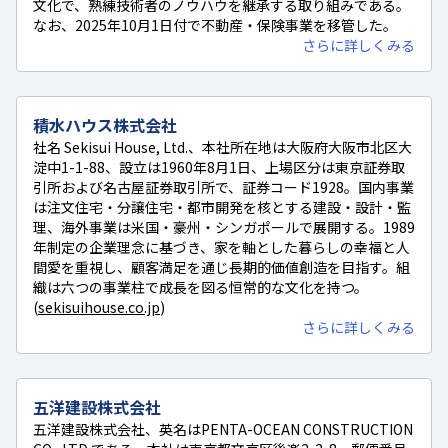
文化で、熟練技術者のノウハウを継承する取り組みである。
なお、2025年10月1日付で不動産・保険事業を移管した。
さらに詳しくみる
積水ハウス株式会社
社名 Sekisui House, Ltd.、本社所在地は大阪府大阪市北区大
淀中1-1-88、設立は1960年8月1日、上場区分は東京証券取
引所および名古屋証券取引所で、証券コード1928。国内事業
は注文住宅・分譲住宅・都市開発を核とする建設・設計・監
理、海外事業は米国・豪州・シンガポールで展開する。1989
年制定の企業理念に基づき、家を軸とした暮らしの幸福と人
間愛を重視し、顧客満足を通じ長期的価値創造を目指す。組
織は六つの事業柱で成長を図る恒常的な文化を持つ。
(
sekisuihouse.co.jp
)
さらに詳しくみる
五洋建設株式会社
五洋建設株式会社、英名はPENTA-OCEAN CONSTRUCTION