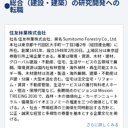
総合（建設・建築）の研究開発への
転職
住友林業株式会社
社名 住友林業株式会社、英名 Sumitomo Forestry Co., Ltd.
本社は東京都千代田区大手町一丁目3番2号（経団連会館）に
所在。創業1691年、設立1948年2月20日。上場区分は東京証
券取引所上場企業である。事業は環境・資源、木材・建材、
グローバル建設・不動産、住宅、生活サービスの五領域で展
開。環境資源は国内社有林管理・海外植林・再生可能エネル
ギー等、木材建材は流通・製造・海外展開、建築・不動産は
戸建・分譲・大型木造を含む。住宅は注文住宅・リフォー
ム・賃貸・不動産管理、生活サービスは介護付有料老人ホー
ム・宿泊・保険代理など。長期視点のビジョンは Mission
TREEING 2030 で、森林・木の価値向上・カーボンニュート
ラル・循環型バイオエコノミーの推進を三つの価値として掲
げる。人・社会・市場経済の三価値を同時創出する方針と、
公正・誠実な経営と多様性の尊重を基本とする企業文化を掲
げる。
さらに詳しくみる