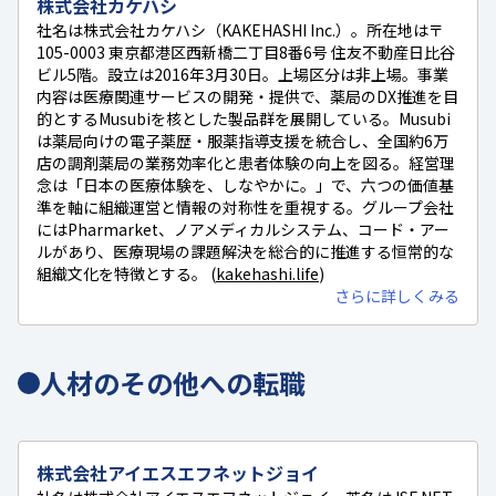
株式会社カケハシ
社名は株式会社カケハシ（KAKEHASHI Inc.）。所在地は〒
105-0003 東京都港区西新橋二丁目8番6号 住友不動産日比谷
ビル5階。設立は2016年3月30日。上場区分は非上場。事業
内容は医療関連サービスの開発・提供で、薬局のDX推進を目
的とするMusubiを核とした製品群を展開している。Musubi
は薬局向けの電子薬歴・服薬指導支援を統合し、全国約6万
店の調剤薬局の業務効率化と患者体験の向上を図る。経営理
念は「日本の医療体験を、しなやかに。」で、六つの価値基
準を軸に組織運営と情報の対称性を重視する。グループ会社
にはPharmarket、ノアメディカルシステム、コード・アー
ルがあり、医療現場の課題解決を総合的に推進する恒常的な
組織文化を特徴とする。 (
kakehashi.life
)
さらに詳しくみる
人材のその他への転職
株式会社アイエスエフネットジョイ