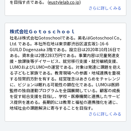
を目指す点である。 (
eustylelab.co.jp
)
さらに詳しくみる
株式会社Ｇｏｔｏｓｃｈｏｏｌ
社名は株式会社Gotoschoolである。英名はGotoschool Co.,
Ltd. である。本社所在地は東京都渋谷区道玄坂1-16-6
GUILD Dogenzaka 3階である。設立日は2020年10月16日で
ある。資本金は2億2283万円である。事業内容は児童発達支
援・放課後等デイサービス、就労移行支援・就労継続支援、
LUMOおよびLUMO+の運営である。対象は発達に課題を抱え
る子どもと家族である。教育現場への参画・地域連携を重視
する恒常的方針を有する。経営理念はあきらめをチャレンジ
に、ビジョンは眠れる可能性の顕在化である。LUMOは医師
監修の独自運動プログラムを全国展開している。顧客の成長
を促す総合支援を目指し、学校・医療機関と連携したサービ
ス提供を進める。長期的には教育と福祉の連携強化を通じ、
地域社会の課題解決に寄与することを目指す。
さらに詳しくみる