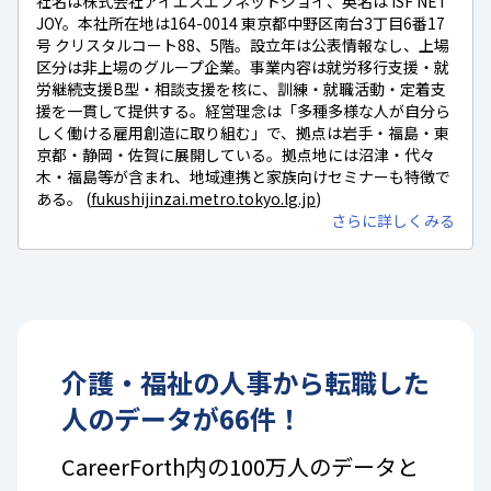
社名は株式会社アイエスエフネットジョイ、英名は ISF NET
JOY。本社所在地は164-0014 東京都中野区南台3丁目6番17
号 クリスタルコート88、5階。設立年は公表情報なし、上場
区分は非上場のグループ企業。事業内容は就労移行支援・就
労継続支援B型・相談支援を核に、訓練・就職活動・定着支
援を一貫して提供する。経営理念は「多種多様な人が自分ら
しく働ける雇用創造に取り組む」で、拠点は岩手・福島・東
京都・静岡・佐賀に展開している。拠点地には沼津・代々
木・福島等が含まれ、地域連携と家族向けセミナーも特徴で
ある。 (
fukushijinzai.metro.tokyo.lg.jp
)
さらに詳しくみる
介護・福祉
の
人事
から転職した
人のデータが
66
件！
CareerForth内の100万人のデータと