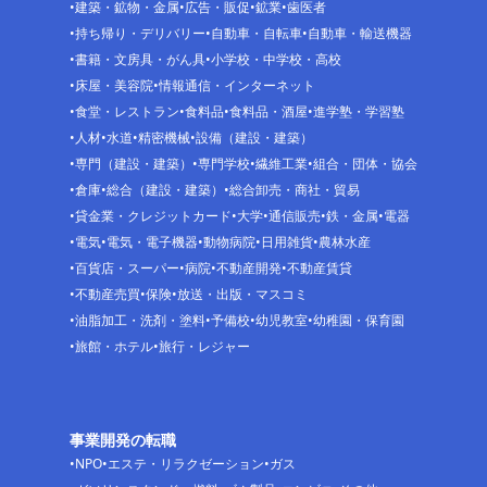
建築・鉱物・金属
広告・販促
鉱業
歯医者
持ち帰り・デリバリー
自動車・自転車
自動車・輸送機器
書籍・文房具・がん具
小学校・中学校・高校
床屋・美容院
情報通信・インターネット
食堂・レストラン
食料品
食料品・酒屋
進学塾・学習塾
人材
水道
精密機械
設備（建設・建築）
専門（建設・建築）
専門学校
繊維工業
組合・団体・協会
倉庫
総合（建設・建築）
総合卸売・商社・貿易
貸金業・クレジットカード
大学
通信販売
鉄・金属
電器
電気
電気・電子機器
動物病院
日用雑貨
農林水産
百貨店・スーパー
病院
不動産開発
不動産賃貸
不動産売買
保険
放送・出版・マスコミ
油脂加工・洗剤・塗料
予備校
幼児教室
幼稚園・保育園
旅館・ホテル
旅行・レジャー
事業開発の転職
NPO
エステ・リラクゼーション
ガス