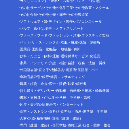
ガソリンスタンド・燃料
ゴム製品
コンビニ
その他
その他サービス
その他の化学工業
その他教室・スクール
その他金融
その他小売・卸売
その他製造業
ソフトウェア・SI
デザイン・製作
パソコンスクール
パルプ・紙
ビル管理・オフィスサポート
ファーストフード
ファッション・洋服
プラスチック製品
ペット
リース・レンタル
衣服・繊維
医院・診療所
医薬品
医薬品・化粧品
一般機械
印刷
飲料・たばこ・飼料
運輸
運輸付帯サービス
化粧品
家具・インテリア
介護・福祉
会計・税務・法務・労務
外国語会話
官公庁
機械器具
喫茶店
居酒屋・バー
金融商品取引
銀行
経営コンサルティング
建築・鉱物・金属
広告・販促
鉱業
歯医者
持ち帰り・デリバリー
自動車・自転車
自動車・輸送機器
書籍・文房具・がん具
小学校・中学校・高校
床屋・美容院
情報通信・インターネット
食堂・レストラン
食料品
食料品・酒屋
進学塾・学習塾
人材
水道
精密機械
設備（建設・建築）
専門（建設・建築）
専門学校
繊維工業
組合・団体・協会