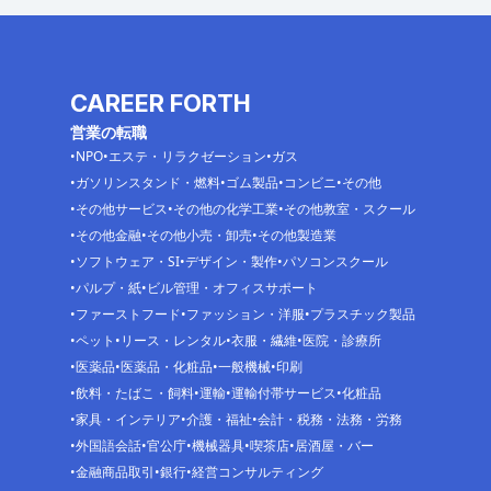
CAREER FORTH
営業の転職
NPO
エステ・リラクゼーション
ガス
ガソリンスタンド・燃料
ゴム製品
コンビニ
その他
その他サービス
その他の化学工業
その他教室・スクール
その他金融
その他小売・卸売
その他製造業
ソフトウェア・SI
デザイン・製作
パソコンスクール
パルプ・紙
ビル管理・オフィスサポート
ファーストフード
ファッション・洋服
プラスチック製品
ペット
リース・レンタル
衣服・繊維
医院・診療所
医薬品
医薬品・化粧品
一般機械
印刷
飲料・たばこ・飼料
運輸
運輸付帯サービス
化粧品
家具・インテリア
介護・福祉
会計・税務・法務・労務
外国語会話
官公庁
機械器具
喫茶店
居酒屋・バー
金融商品取引
銀行
経営コンサルティング