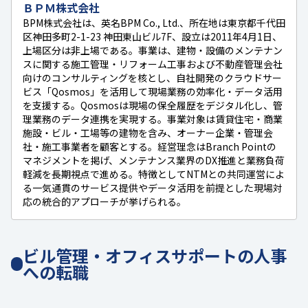
ＢＰＭ株式会社
BPM株式会社は、英名BPM Co., Ltd.、所在地は東京都千代田
区神田多町2-1-23 神田東山ビル7F、設立は2011年4月1日、
上場区分は非上場である。事業は、建物・設備のメンテナン
スに関する施工管理・リフォーム工事および不動産管理会社
向けのコンサルティングを核とし、自社開発のクラウドサー
ビス「Qosmos」を活用して現場業務の効率化・データ活用
を支援する。Qosmosは現場の保全履歴をデジタル化し、管
理業務のデータ連携を実現する。事業対象は賃貸住宅・商業
施設・ビル・工場等の建物を含み、オーナー企業・管理会
社・施工事業者を顧客とする。経営理念はBranch Pointの
マネジメントを掲げ、メンテナンス業界のDX推進と業務負荷
軽減を長期視点で進める。特徴としてNTMとの共同運営によ
る一気通貫のサービス提供やデータ活用を前提とした現場対
応の統合的アプローチが挙げられる。
ビル管理・オフィスサポートの人事
への転職