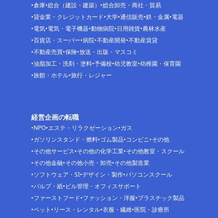
倉庫
総合（建設・建築）
総合卸売・商社・貿易
貸金業・クレジットカード
大学
通信販売
鉄・金属
電器
電気
電気・電子機器
動物病院
日用雑貨
農林水産
百貨店・スーパー
病院
不動産開発
不動産賃貸
不動産売買
保険
放送・出版・マスコミ
油脂加工・洗剤・塗料
予備校
幼児教室
幼稚園・保育園
旅館・ホテル
旅行・レジャー
経営企画の転職
NPO
エステ・リラクゼーション
ガス
ガソリンスタンド・燃料
ゴム製品
コンビニ
その他
その他サービス
その他の化学工業
その他教室・スクール
その他金融
その他小売・卸売
その他製造業
ソフトウェア・SI
デザイン・製作
パソコンスクール
パルプ・紙
ビル管理・オフィスサポート
ファーストフード
ファッション・洋服
プラスチック製品
ペット
リース・レンタル
衣服・繊維
医院・診療所