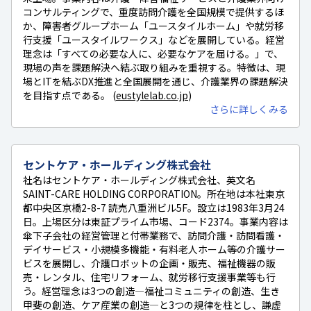
コンサルティングで、重度訪問介護を全国規模で提供するほ
か、障害者グループホーム「ユースタイルホーム」や就労移
行支援「ユースタイルワークス」などを展開している。経営
理念は「すべての必要な人に、必要なケアを届ける。」で、
現場の声を課題解決へ結ぶ取り組みを重視する。特徴は、現
場とITを結ぶDX推進と全国展開を通じ、介護業界の課題解決
を目指す点である。 (
eustylelab.co.jp
)
さらに詳しくみる
セントケア・ホールディング株式会社
社名はセントケア・ホールディング株式会社、英文名
SAINT-CARE HOLDING CORPORATION。所在地は本社東京
都中央区京橋2-8-7 読売八重洲ビル5F。設立は1983年3月24
日。上場区分は東証プライム市場、コード2374。事業内容は
傘下子会社の経営管理と付帯業務で、訪問介護・訪問看護・
デイサービス・小規模多機能・有料老人ホーム等の介護サー
ビスを展開し、介護ロボットの企画・販売、福祉機器の販
売・レンタル、住宅リフォーム、就労移行支援事業等も行
う。経営理念は3つの創造—福祉コミュニティの創造、生き
甲斐の創造、ケア産業の創造—と3つの規律を柱とし、謙虚