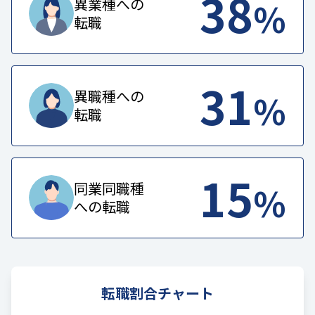
38
%
異業種への
転職
31
%
異職種への
転職
15
%
同業同職種
への転職
転職割合チャート