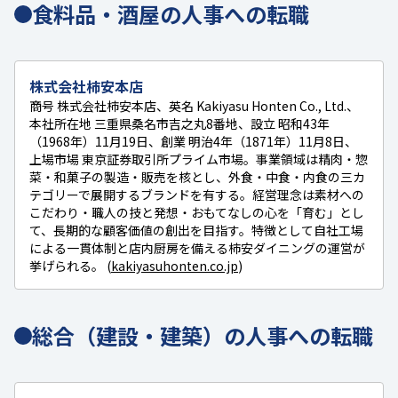
食料品・酒屋の人事への転職
株式会社柿安本店
商号 株式会社柿安本店、英名 Kakiyasu Honten Co., Ltd.、
本社所在地 三重県桑名市吉之丸8番地、設立 昭和43年
（1968年）11月19日、創業 明治4年（1871年）11月8日、
上場市場 東京証券取引所プライム市場。事業領域は精肉・惣
菜・和菓子の製造・販売を核とし、外食・中食・内食の三カ
テゴリーで展開するブランドを有する。経営理念は素材への
こだわり・職人の技と発想・おもてなしの心を「育む」とし
て、長期的な顧客価値の創出を目指す。特徴として自社工場
による一貫体制と店内厨房を備える柿安ダイニングの運営が
挙げられる。 (
kakiyasuhonten.co.jp
)
総合（建設・建築）の人事への転職