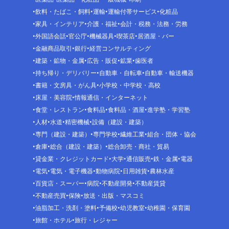
飲料・たばこ・飼料
運輸
運輸付帯サービス
化粧品
家具・インテリア
介護・福祉
会計・税務・法務・労務
外国語会話
官公庁
機械器具
喫茶店
居酒屋・バー
金融商品取引
銀行
経営コンサルティング
建築・鉱物・金属
広告・販促
鉱業
歯医者
持ち帰り・デリバリー
自動車・自転車
自動車・輸送機器
書籍・文房具・がん具
小学校・中学校・高校
床屋・美容院
情報通信・インターネット
食堂・レストラン
食料品
食料品・酒屋
進学塾・学習塾
人材
水道
精密機械
設備（建設・建築）
専門（建設・建築）
専門学校
繊維工業
組合・団体・協会
倉庫
総合（建設・建築）
総合卸売・商社・貿易
貸金業・クレジットカード
大学
通信販売
鉄・金属
電器
電気
電気・電子機器
動物病院
日用雑貨
農林水産
百貨店・スーパー
病院
不動産開発
不動産賃貸
不動産売買
保険
放送・出版・マスコミ
油脂加工・洗剤・塗料
予備校
幼児教室
幼稚園・保育園
旅館・ホテル
旅行・レジャー