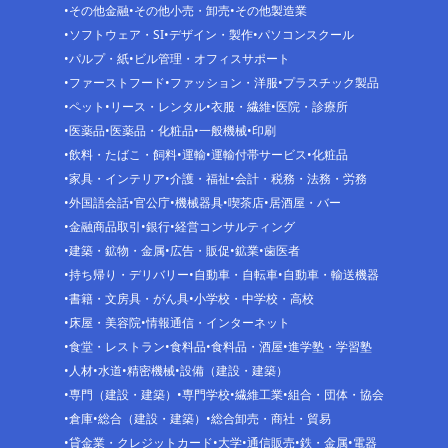
その他金融
その他小売・卸売
その他製造業
ソフトウェア・SI
デザイン・製作
パソコンスクール
パルプ・紙
ビル管理・オフィスサポート
ファーストフード
ファッション・洋服
プラスチック製品
ペット
リース・レンタル
衣服・繊維
医院・診療所
医薬品
医薬品・化粧品
一般機械
印刷
飲料・たばこ・飼料
運輸
運輸付帯サービス
化粧品
家具・インテリア
介護・福祉
会計・税務・法務・労務
外国語会話
官公庁
機械器具
喫茶店
居酒屋・バー
金融商品取引
銀行
経営コンサルティング
建築・鉱物・金属
広告・販促
鉱業
歯医者
持ち帰り・デリバリー
自動車・自転車
自動車・輸送機器
書籍・文房具・がん具
小学校・中学校・高校
床屋・美容院
情報通信・インターネット
食堂・レストラン
食料品
食料品・酒屋
進学塾・学習塾
人材
水道
精密機械
設備（建設・建築）
専門（建設・建築）
専門学校
繊維工業
組合・団体・協会
倉庫
総合（建設・建築）
総合卸売・商社・貿易
貸金業・クレジットカード
大学
通信販売
鉄・金属
電器