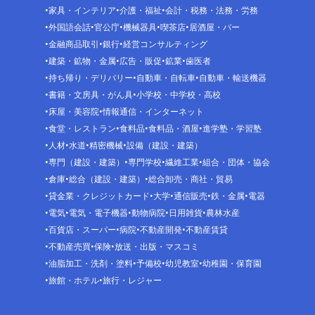
家具・インテリア
介護・福祉
会計・税務・法務・労務
外国語会話
官公庁
機械器具
喫茶店
居酒屋・バー
金融商品取引
銀行
経営コンサルティング
建築・鉱物・金属
広告・販促
鉱業
歯医者
持ち帰り・デリバリー
自動車・自転車
自動車・輸送機器
書籍・文房具・がん具
小学校・中学校・高校
床屋・美容院
情報通信・インターネット
食堂・レストラン
食料品
食料品・酒屋
進学塾・学習塾
人材
水道
精密機械
設備（建設・建築）
専門（建設・建築）
専門学校
繊維工業
組合・団体・協会
倉庫
総合（建設・建築）
総合卸売・商社・貿易
貸金業・クレジットカード
大学
通信販売
鉄・金属
電器
電気
電気・電子機器
動物病院
日用雑貨
農林水産
百貨店・スーパー
病院
不動産開発
不動産賃貸
不動産売買
保険
放送・出版・マスコミ
油脂加工・洗剤・塗料
予備校
幼児教室
幼稚園・保育園
旅館・ホテル
旅行・レジャー