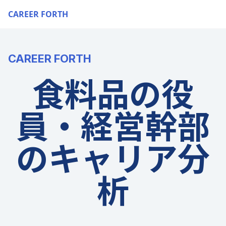
CAREER FORTH
CAREER FORTH
食料品の役
員・経営幹部
のキャリア分
析