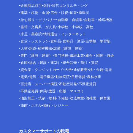
金融商品取引
銀行
経営コンサルティング
建築・鉱物・金属
広告・販促
鉱業
歯医者
持ち帰り・デリバリー
自動車・自転車
自動車・輸送機器
書籍・文房具・がん具
小学校・中学校・高校
床屋・美容院
情報通信・インターネット
食堂・レストラン
食料品
食料品・酒屋
進学塾・学習塾
人材
水道
精密機械
設備（建設・建築）
専門（建設・建築）
専門学校
繊維工業
組合・団体・協会
倉庫
総合（建設・建築）
総合卸売・商社・貿易
貸金業・クレジットカード
大学
通信販売
鉄・金属
電器
電気
電気・電子機器
動物病院
日用雑貨
農林水産
百貨店・スーパー
病院
不動産開発
不動産賃貸
不動産売買
保険
放送・出版・マスコミ
油脂加工・洗剤・塗料
予備校
幼児教室
幼稚園・保育園
旅館・ホテル
旅行・レジャー
カスタマーサポートの転職