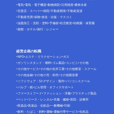
電気
電気・電子機器
動物病院
日用雑貨
農林水産
百貨店・スーパー
病院
不動産開発
不動産賃貸
不動産売買
保険
放送・出版・マスコミ
油脂加工・洗剤・塗料
予備校
幼児教室
幼稚園・保育園
旅館・ホテル
旅行・レジャー
経営企画の転職
NPO
エステ・リラクゼーション
ガス
ガソリンスタンド・燃料
ゴム製品
コンビニ
その他
その他サービス
その他の化学工業
その他教室・スクール
その他金融
その他小売・卸売
その他製造業
ソフトウェア・SI
デザイン・製作
パソコンスクール
パルプ・紙
ビル管理・オフィスサポート
ファーストフード
ファッション・洋服
プラスチック製品
ペット
リース・レンタル
衣服・繊維
医院・診療所
医薬品
医薬品・化粧品
一般機械
印刷
飲料・たばこ・飼料
運輸
運輸付帯サービス
化粧品