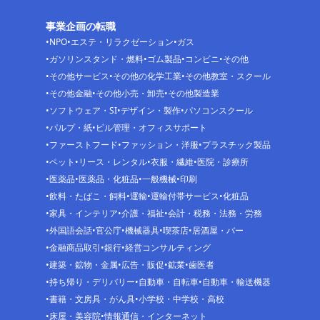
事業企画の転職
NPO
エステ・リラクゼーション
ガス
ガソリンスタンド・燃料
ゴム製品
コンビニ
その他
その他サービス
その他の化学工業
その他教室・スクール
その他金融
その他小売・卸売
その他製造業
ソフトウェア・SI
デザイン・製作
パソコンスクール
パルプ・紙
ビル管理・オフィスサポート
ファーストフード
ファッション・洋服
プラスチック製品
ペット
リース・レンタル
衣服・繊維
医院・診療所
医薬品
医薬品・化粧品
一般機械
印刷
飲料・たばこ・飼料
運輸
運輸付帯サービス
化粧品
家具・インテリア
介護・福祉
会計・税務・法務・労務
外国語会話
官公庁
機械器具
喫茶店
居酒屋・バー
金融商品取引
銀行
経営コンサルティング
建築・鉱物・金属
広告・販促
鉱業
歯医者
持ち帰り・デリバリー
自動車・自転車
自動車・輸送機器
書籍・文房具・がん具
小学校・中学校・高校
床屋・美容院
情報通信・インターネット