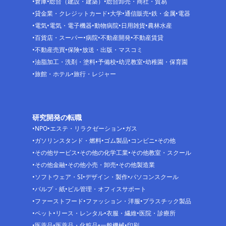
倉庫
総合（建設・建築）
総合卸売・商社・貿易
貸金業・クレジットカード
大学
通信販売
鉄・金属
電器
電気
電気・電子機器
動物病院
日用雑貨
農林水産
百貨店・スーパー
病院
不動産開発
不動産賃貸
不動産売買
保険
放送・出版・マスコミ
油脂加工・洗剤・塗料
予備校
幼児教室
幼稚園・保育園
旅館・ホテル
旅行・レジャー
研究開発の転職
NPO
エステ・リラクゼーション
ガス
ガソリンスタンド・燃料
ゴム製品
コンビニ
その他
その他サービス
その他の化学工業
その他教室・スクール
その他金融
その他小売・卸売
その他製造業
ソフトウェア・SI
デザイン・製作
パソコンスクール
パルプ・紙
ビル管理・オフィスサポート
ファーストフード
ファッション・洋服
プラスチック製品
ペット
リース・レンタル
衣服・繊維
医院・診療所
医薬品
医薬品・化粧品
一般機械
印刷