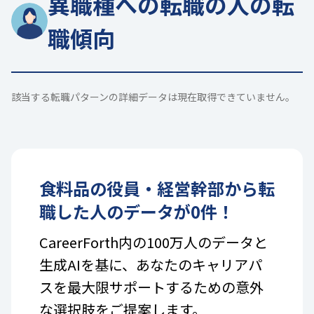
異職種への転職の人の転
職傾向
該当する転職パターンの詳細データは現在取得できていません。
食料品
の
役員・経営幹部
から転
職した人のデータが
0
件！
CareerForth内の100万人のデータと
生成AIを基に、あなたのキャリアパ
スを最大限サポートするための意外
な選択肢をご提案します。