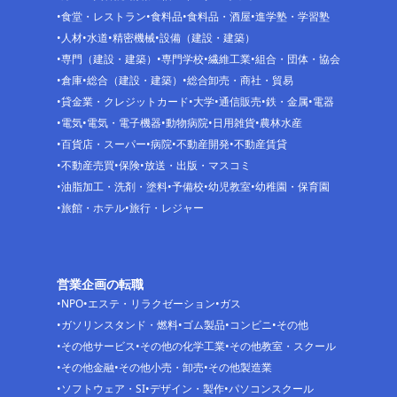
食堂・レストラン
食料品
食料品・酒屋
進学塾・学習塾
人材
水道
精密機械
設備（建設・建築）
専門（建設・建築）
専門学校
繊維工業
組合・団体・協会
倉庫
総合（建設・建築）
総合卸売・商社・貿易
貸金業・クレジットカード
大学
通信販売
鉄・金属
電器
電気
電気・電子機器
動物病院
日用雑貨
農林水産
百貨店・スーパー
病院
不動産開発
不動産賃貸
不動産売買
保険
放送・出版・マスコミ
油脂加工・洗剤・塗料
予備校
幼児教室
幼稚園・保育園
旅館・ホテル
旅行・レジャー
営業企画の転職
NPO
エステ・リラクゼーション
ガス
ガソリンスタンド・燃料
ゴム製品
コンビニ
その他
その他サービス
その他の化学工業
その他教室・スクール
その他金融
その他小売・卸売
その他製造業
ソフトウェア・SI
デザイン・製作
パソコンスクール