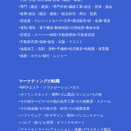
専門（建設・建築）
専門学校
繊維工業
組合・団体・協会
倉庫
総合（建設・建築）
総合卸売・商社・貿易
貸金業・クレジットカード
大学
通信販売
鉄・金属
電器
電気
電気・電子機器
動物病院
日用雑貨
農林水産
百貨店・スーパー
病院
不動産開発
不動産賃貸
不動産売買
保険
放送・出版・マスコミ
油脂加工・洗剤・塗料
予備校
幼児教室
幼稚園・保育園
旅館・ホテル
旅行・レジャー
マーケティングの転職
NPO
エステ・リラクゼーション
ガス
ガソリンスタンド・燃料
ゴム製品
コンビニ
その他
その他サービス
その他の化学工業
その他教室・スクール
その他金融
その他小売・卸売
その他製造業
ソフトウェア・SI
デザイン・製作
パソコンスクール
パルプ・紙
ビル管理・オフィスサポート
ファーストフード
ファッション・洋服
プラスチック製品