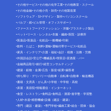
その他サービス
その他の化学工業
その他教室・スクール
その他金融
その他小売・卸売
その他製造業
ソフトウェア・SI
デザイン・製作
パソコンスクール
パルプ・紙
ビル管理・オフィスサポート
ファーストフード
ファッション・洋服
プラスチック製品
ペット
リース・レンタル
衣服・繊維
医院・診療所
医薬品
医薬品・化粧品
一般機械
印刷
飲料・たばこ・飼料
運輸
運輸付帯サービス
化粧品
家具・インテリア
介護・福祉
会計・税務・法務・労務
外国語会話
官公庁
機械器具
喫茶店
居酒屋・バー
金融商品取引
銀行
経営コンサルティング
建築・鉱物・金属
広告・販促
鉱業
歯医者
持ち帰り・デリバリー
自動車・自転車
自動車・輸送機器
書籍・文房具・がん具
小学校・中学校・高校
床屋・美容院
情報通信・インターネット
食堂・レストラン
食料品
食料品・酒屋
進学塾・学習塾
人材
水道
精密機械
設備（建設・建築）
専門（建設・建築）
専門学校
繊維工業
組合・団体・協会