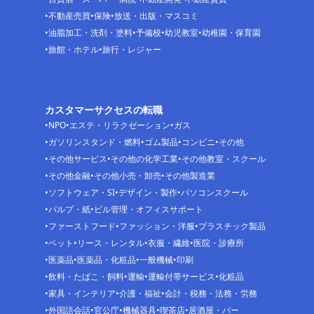
不動産売買
保険
放送・出版・マスコミ
油脂加工・洗剤・塗料
予備校
幼児教室
幼稚園・保育園
旅館・ホテル
旅行・レジャー
カスタマーサクセスの転職
NPO
エステ・リラクゼーション
ガス
ガソリンスタンド・燃料
ゴム製品
コンビニ
その他
その他サービス
その他の化学工業
その他教室・スクール
その他金融
その他小売・卸売
その他製造業
ソフトウェア・SI
デザイン・製作
パソコンスクール
パルプ・紙
ビル管理・オフィスサポート
ファーストフード
ファッション・洋服
プラスチック製品
ペット
リース・レンタル
衣服・繊維
医院・診療所
医薬品
医薬品・化粧品
一般機械
印刷
飲料・たばこ・飼料
運輸
運輸付帯サービス
化粧品
家具・インテリア
介護・福祉
会計・税務・法務・労務
外国語会話
官公庁
機械器具
喫茶店
居酒屋・バー