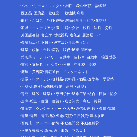
ペット
リース・レンタル
衣服・繊維
医院・診療所
医薬品
医薬品・化粧品
一般機械
印刷
飲料・たばこ・飼料
運輸
運輸付帯サービス
化粧品
家具・インテリア
介護・福祉
会計・税務・法務・労務
外国語会話
官公庁
機械器具
喫茶店
居酒屋・バー
金融商品取引
銀行
経営コンサルティング
建築・鉱物・金属
広告・販促
鉱業
歯医者
持ち帰り・デリバリー
自動車・自転車
自動車・輸送機器
書籍・文房具・がん具
小学校・中学校・高校
床屋・美容院
情報通信・インターネット
食堂・レストラン
食料品
食料品・酒屋
進学塾・学習塾
人材
水道
精密機械
設備（建設・建築）
専門（建設・建築）
専門学校
繊維工業
組合・団体・協会
倉庫
総合（建設・建築）
総合卸売・商社・貿易
貸金業・クレジットカード
大学
通信販売
鉄・金属
電器
電気
電気・電子機器
動物病院
日用雑貨
農林水産
百貨店・スーパー
病院
不動産開発
不動産賃貸
不動産売買
保険
放送・出版・マスコミ