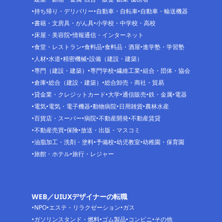
持ち帰り・デリバリー
自動車・自転車
自動車・輸送機器
書籍・文房具・がん具
小学校・中学校・高校
床屋・美容院
情報通信・インターネット
食堂・レストラン
食料品
食料品・酒屋
進学塾・学習塾
人材
水道
精密機械
設備（建設・建築）
専門（建設・建築）
専門学校
繊維工業
組合・団体・協会
倉庫
総合（建設・建築）
総合卸売・商社・貿易
貸金業・クレジットカード
大学
通信販売
鉄・金属
電器
電気
電気・電子機器
動物病院
日用雑貨
農林水産
百貨店・スーパー
病院
不動産開発
不動産賃貸
不動産売買
保険
放送・出版・マスコミ
油脂加工・洗剤・塗料
予備校
幼児教室
幼稚園・保育園
旅館・ホテル
旅行・レジャー
WEB／UIUXデザイナーの転職
NPO
エステ・リラクゼーション
ガス
ガソリンスタンド・燃料
ゴム製品
コンビニ
その他