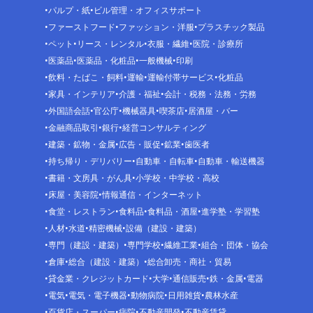
パルプ・紙
ビル管理・オフィスサポート
ファーストフード
ファッション・洋服
プラスチック製品
ペット
リース・レンタル
衣服・繊維
医院・診療所
医薬品
医薬品・化粧品
一般機械
印刷
飲料・たばこ・飼料
運輸
運輸付帯サービス
化粧品
家具・インテリア
介護・福祉
会計・税務・法務・労務
外国語会話
官公庁
機械器具
喫茶店
居酒屋・バー
金融商品取引
銀行
経営コンサルティング
建築・鉱物・金属
広告・販促
鉱業
歯医者
持ち帰り・デリバリー
自動車・自転車
自動車・輸送機器
書籍・文房具・がん具
小学校・中学校・高校
床屋・美容院
情報通信・インターネット
食堂・レストラン
食料品
食料品・酒屋
進学塾・学習塾
人材
水道
精密機械
設備（建設・建築）
専門（建設・建築）
専門学校
繊維工業
組合・団体・協会
倉庫
総合（建設・建築）
総合卸売・商社・貿易
貸金業・クレジットカード
大学
通信販売
鉄・金属
電器
電気
電気・電子機器
動物病院
日用雑貨
農林水産
百貨店・スーパー
病院
不動産開発
不動産賃貸