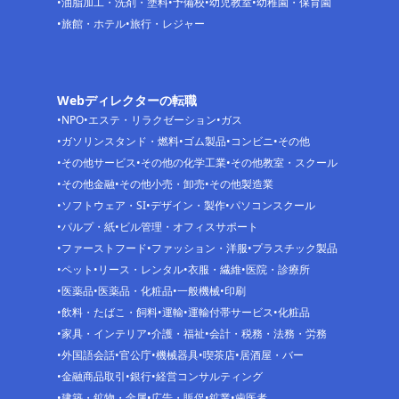
油脂加工・洗剤・塗料
予備校
幼児教室
幼稚園・保育園
旅館・ホテル
旅行・レジャー
Webディレクターの転職
NPO
エステ・リラクゼーション
ガス
ガソリンスタンド・燃料
ゴム製品
コンビニ
その他
その他サービス
その他の化学工業
その他教室・スクール
その他金融
その他小売・卸売
その他製造業
ソフトウェア・SI
デザイン・製作
パソコンスクール
パルプ・紙
ビル管理・オフィスサポート
ファーストフード
ファッション・洋服
プラスチック製品
ペット
リース・レンタル
衣服・繊維
医院・診療所
医薬品
医薬品・化粧品
一般機械
印刷
飲料・たばこ・飼料
運輸
運輸付帯サービス
化粧品
家具・インテリア
介護・福祉
会計・税務・法務・労務
外国語会話
官公庁
機械器具
喫茶店
居酒屋・バー
金融商品取引
銀行
経営コンサルティング
建築・鉱物・金属
広告・販促
鉱業
歯医者