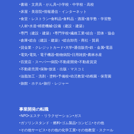
書籍・文房具・がん具
小学校・中学校・高校
床屋・美容院
情報通信・インターネット
食堂・レストラン
食料品
食料品・酒屋
進学塾・学習塾
人材
水道
精密機械
設備（建設・建築）
専門（建設・建築）
専門学校
繊維工業
組合・団体・協会
倉庫
総合（建設・建築）
総合卸売・商社・貿易
貸金業・クレジットカード
大学
通信販売
鉄・金属
電器
電気
電気・電子機器
動物病院
日用雑貨
農林水産
百貨店・スーパー
病院
不動産開発
不動産賃貸
不動産売買
保険
放送・出版・マスコミ
油脂加工・洗剤・塗料
予備校
幼児教室
幼稚園・保育園
旅館・ホテル
旅行・レジャー
事業開発の転職
NPO
エステ・リラクゼーション
ガス
ガソリンスタンド・燃料
ゴム製品
コンビニ
その他
その他サービス
その他の化学工業
その他教室・スクール