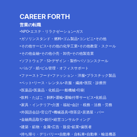
CAREER FORTH
営業の転職
NPO
エステ・リラクゼーション
ガス
ガソリンスタンド・燃料
ゴム製品
コンビニ
その他
その他サービス
その他の化学工業
その他教室・スクール
その他金融
その他小売・卸売
その他製造業
ソフトウェア・SI
デザイン・製作
パソコンスクール
パルプ・紙
ビル管理・オフィスサポート
ファーストフード
ファッション・洋服
プラスチック製品
ペット
リース・レンタル
衣服・繊維
医院・診療所
医薬品
医薬品・化粧品
一般機械
印刷
飲料・たばこ・飼料
運輸
運輸付帯サービス
化粧品
家具・インテリア
介護・福祉
会計・税務・法務・労務
外国語会話
官公庁
機械器具
喫茶店
居酒屋・バー
金融商品取引
銀行
経営コンサルティング
建築・鉱物・金属
広告・販促
鉱業
歯医者
持ち帰り・デリバリー
自動車・自転車
自動車・輸送機器