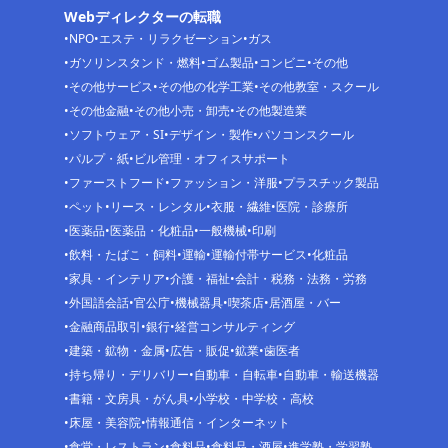
Webディレクターの転職
NPO
エステ・リラクゼーション
ガス
ガソリンスタンド・燃料
ゴム製品
コンビニ
その他
その他サービス
その他の化学工業
その他教室・スクール
その他金融
その他小売・卸売
その他製造業
ソフトウェア・SI
デザイン・製作
パソコンスクール
パルプ・紙
ビル管理・オフィスサポート
ファーストフード
ファッション・洋服
プラスチック製品
ペット
リース・レンタル
衣服・繊維
医院・診療所
医薬品
医薬品・化粧品
一般機械
印刷
飲料・たばこ・飼料
運輸
運輸付帯サービス
化粧品
家具・インテリア
介護・福祉
会計・税務・法務・労務
外国語会話
官公庁
機械器具
喫茶店
居酒屋・バー
金融商品取引
銀行
経営コンサルティング
建築・鉱物・金属
広告・販促
鉱業
歯医者
持ち帰り・デリバリー
自動車・自転車
自動車・輸送機器
書籍・文房具・がん具
小学校・中学校・高校
床屋・美容院
情報通信・インターネット
食堂・レストラン
食料品
食料品・酒屋
進学塾・学習塾