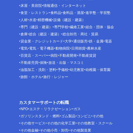
床屋・美容院
情報通信・インターネット
食堂・レストラン
食料品
食料品・酒屋
進学塾・学習塾
人材
水道
精密機械
設備（建設・建築）
専門（建設・建築）
専門学校
繊維工業
組合・団体・協会
倉庫
総合（建設・建築）
総合卸売・商社・貿易
貸金業・クレジットカード
大学
通信販売
鉄・金属
電器
電気
電気・電子機器
動物病院
日用雑貨
農林水産
百貨店・スーパー
病院
不動産開発
不動産賃貸
不動産売買
保険
放送・出版・マスコミ
油脂加工・洗剤・塗料
予備校
幼児教室
幼稚園・保育園
旅館・ホテル
旅行・レジャー
カスタマーサポートの転職
NPO
エステ・リラクゼーション
ガス
ガソリンスタンド・燃料
ゴム製品
コンビニ
その他
その他サービス
その他の化学工業
その他教室・スクール
その他金融
その他小売・卸売
その他製造業