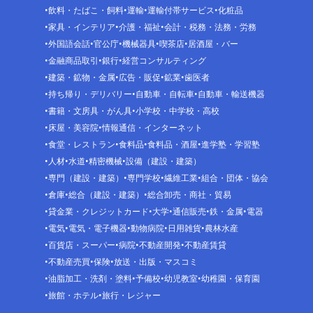
飲料・たばこ・飼料
運輸
運輸付帯サービス
化粧品
家具・インテリア
介護・福祉
会計・税務・法務・労務
外国語会話
官公庁
機械器具
喫茶店
居酒屋・バー
金融商品取引
銀行
経営コンサルティング
建築・鉱物・金属
広告・販促
鉱業
歯医者
持ち帰り・デリバリー
自動車・自転車
自動車・輸送機器
書籍・文房具・がん具
小学校・中学校・高校
床屋・美容院
情報通信・インターネット
食堂・レストラン
食料品
食料品・酒屋
進学塾・学習塾
人材
水道
精密機械
設備（建設・建築）
専門（建設・建築）
専門学校
繊維工業
組合・団体・協会
倉庫
総合（建設・建築）
総合卸売・商社・貿易
貸金業・クレジットカード
大学
通信販売
鉄・金属
電器
電気
電気・電子機器
動物病院
日用雑貨
農林水産
百貨店・スーパー
病院
不動産開発
不動産賃貸
不動産売買
保険
放送・出版・マスコミ
油脂加工・洗剤・塗料
予備校
幼児教室
幼稚園・保育園
旅館・ホテル
旅行・レジャー