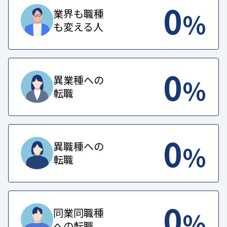
0
%
業界も職種
も変える人
0
%
異業種への
転職
0
%
異職種への
転職
0
%
同業同職種
への転職