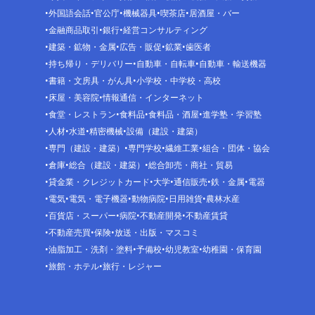
外国語会話
官公庁
機械器具
喫茶店
居酒屋・バー
金融商品取引
銀行
経営コンサルティング
建築・鉱物・金属
広告・販促
鉱業
歯医者
持ち帰り・デリバリー
自動車・自転車
自動車・輸送機器
書籍・文房具・がん具
小学校・中学校・高校
床屋・美容院
情報通信・インターネット
食堂・レストラン
食料品
食料品・酒屋
進学塾・学習塾
人材
水道
精密機械
設備（建設・建築）
専門（建設・建築）
専門学校
繊維工業
組合・団体・協会
倉庫
総合（建設・建築）
総合卸売・商社・貿易
貸金業・クレジットカード
大学
通信販売
鉄・金属
電器
電気
電気・電子機器
動物病院
日用雑貨
農林水産
百貨店・スーパー
病院
不動産開発
不動産賃貸
不動産売買
保険
放送・出版・マスコミ
油脂加工・洗剤・塗料
予備校
幼児教室
幼稚園・保育園
旅館・ホテル
旅行・レジャー