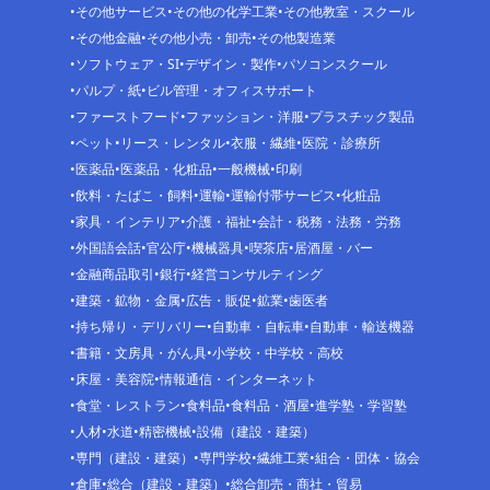
その他サービス
その他の化学工業
その他教室・スクール
その他金融
その他小売・卸売
その他製造業
ソフトウェア・SI
デザイン・製作
パソコンスクール
パルプ・紙
ビル管理・オフィスサポート
ファーストフード
ファッション・洋服
プラスチック製品
ペット
リース・レンタル
衣服・繊維
医院・診療所
医薬品
医薬品・化粧品
一般機械
印刷
飲料・たばこ・飼料
運輸
運輸付帯サービス
化粧品
家具・インテリア
介護・福祉
会計・税務・法務・労務
外国語会話
官公庁
機械器具
喫茶店
居酒屋・バー
金融商品取引
銀行
経営コンサルティング
建築・鉱物・金属
広告・販促
鉱業
歯医者
持ち帰り・デリバリー
自動車・自転車
自動車・輸送機器
書籍・文房具・がん具
小学校・中学校・高校
床屋・美容院
情報通信・インターネット
食堂・レストラン
食料品
食料品・酒屋
進学塾・学習塾
人材
水道
精密機械
設備（建設・建築）
専門（建設・建築）
専門学校
繊維工業
組合・団体・協会
倉庫
総合（建設・建築）
総合卸売・商社・貿易