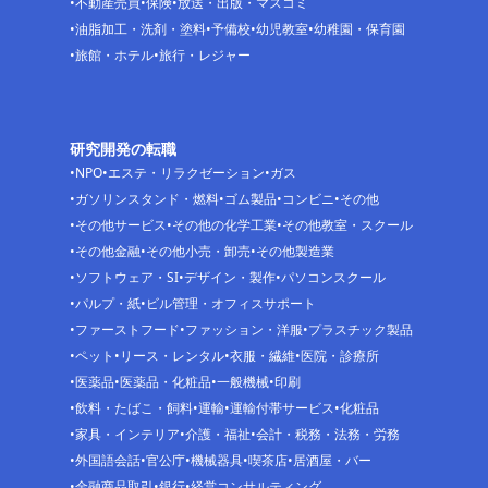
不動産売買
保険
放送・出版・マスコミ
油脂加工・洗剤・塗料
予備校
幼児教室
幼稚園・保育園
旅館・ホテル
旅行・レジャー
研究開発の転職
NPO
エステ・リラクゼーション
ガス
ガソリンスタンド・燃料
ゴム製品
コンビニ
その他
その他サービス
その他の化学工業
その他教室・スクール
その他金融
その他小売・卸売
その他製造業
ソフトウェア・SI
デザイン・製作
パソコンスクール
パルプ・紙
ビル管理・オフィスサポート
ファーストフード
ファッション・洋服
プラスチック製品
ペット
リース・レンタル
衣服・繊維
医院・診療所
医薬品
医薬品・化粧品
一般機械
印刷
飲料・たばこ・飼料
運輸
運輸付帯サービス
化粧品
家具・インテリア
介護・福祉
会計・税務・法務・労務
外国語会話
官公庁
機械器具
喫茶店
居酒屋・バー
金融商品取引
銀行
経営コンサルティング