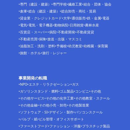
専門（建設・建築）
専門学校
繊維工業
組合・団体・協会
倉庫
総合（建設・建築）
総合卸売・商社・貿易
貸金業・クレジットカード
大学
通信販売
鉄・金属
電器
電気
電気・電子機器
動物病院
日用雑貨
農林水産
百貨店・スーパー
病院
不動産開発
不動産賃貸
不動産売買
保険
放送・出版・マスコミ
油脂加工・洗剤・塗料
予備校
幼児教室
幼稚園・保育園
旅館・ホテル
旅行・レジャー
事業開発の転職
NPO
エステ・リラクゼーション
ガス
ガソリンスタンド・燃料
ゴム製品
コンビニ
その他
その他サービス
その他の化学工業
その他教室・スクール
その他金融
その他小売・卸売
その他製造業
ソフトウェア・SI
デザイン・製作
パソコンスクール
パルプ・紙
ビル管理・オフィスサポート
ファーストフード
ファッション・洋服
プラスチック製品