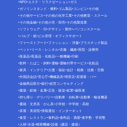
NPO
エステ・リラクゼーション
ガス
ガソリンスタンド・燃料
ゴム製品
コンビニ
その他
その他サービス
その他の化学工業
その他教室・スクール
その他金融
その他小売・卸売
その他製造業
ソフトウェア・SI
デザイン・製作
パソコンスクール
パルプ・紙
ビル管理・オフィスサポート
ファーストフード
ファッション・洋服
プラスチック製品
ペット
リース・レンタル
衣服・繊維
医院・診療所
医薬品
医薬品・化粧品
一般機械
印刷
飲料・たばこ・飼料
運輸
運輸付帯サービス
化粧品
家具・インテリア
介護・福祉
会計・税務・法務・労務
外国語会話
官公庁
機械器具
喫茶店
居酒屋・バー
金融商品取引
銀行
経営コンサルティング
建築・鉱物・金属
広告・販促
鉱業
歯医者
持ち帰り・デリバリー
自動車・自転車
自動車・輸送機器
書籍・文房具・がん具
小学校・中学校・高校
床屋・美容院
情報通信・インターネット
食堂・レストラン
食料品
食料品・酒屋
進学塾・学習塾
人材
水道
精密機械
設備（建設・建築）