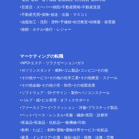
百貨店・スーパー
病院
不動産開発
不動産賃貸
不動産売買
保険
放送・出版・マスコミ
油脂加工・洗剤・塗料
予備校
幼児教室
幼稚園・保育園
旅館・ホテル
旅行・レジャー
マーケティングの転職
NPO
エステ・リラクゼーション
ガス
ガソリンスタンド・燃料
ゴム製品
コンビニ
その他
その他サービス
その他の化学工業
その他教室・スクール
その他金融
その他小売・卸売
その他製造業
ソフトウェア・SI
デザイン・製作
パソコンスクール
パルプ・紙
ビル管理・オフィスサポート
ファーストフード
ファッション・洋服
プラスチック製品
ペット
リース・レンタル
衣服・繊維
医院・診療所
医薬品
医薬品・化粧品
一般機械
印刷
飲料・たばこ・飼料
運輸
運輸付帯サービス
化粧品
家具・インテリア
介護・福祉
会計・税務・法務・労務