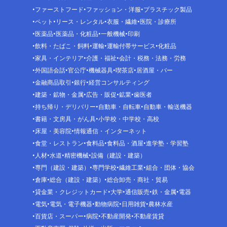
ファーストフード
ファッション・洋服
プラスチック製品
ペット
リース・レンタル
衣服・繊維
医院・診療所
医薬品
医薬品・化粧品
一般機械
印刷
飲料・たばこ・飼料
運輸
運輸付帯サービス
化粧品
家具・インテリア
介護・福祉
会計・税務・法務・労務
外国語会話
官公庁
機械器具
喫茶店
居酒屋・バー
金融商品取引
銀行
経営コンサルティング
建築・鉱物・金属
広告・販促
鉱業
歯医者
持ち帰り・デリバリー
自動車・自転車
自動車・輸送機器
書籍・文房具・がん具
小学校・中学校・高校
床屋・美容院
情報通信・インターネット
食堂・レストラン
食料品
食料品・酒屋
進学塾・学習塾
人材
水道
精密機械
設備（建設・建築）
専門（建設・建築）
専門学校
繊維工業
組合・団体・協会
倉庫
総合（建設・建築）
総合卸売・商社・貿易
貸金業・クレジットカード
大学
通信販売
鉄・金属
電器
電気
電気・電子機器
動物病院
日用雑貨
農林水産
百貨店・スーパー
病院
不動産開発
不動産賃貸