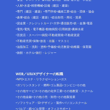
人材
水道
精密機械
設備（建設・建築）
専門（建設・建築）
専門学校
繊維工業
組合・団体・協会
倉庫
総合（建設・建築）
総合卸売・商社・貿易
貸金業・クレジットカード
大学
通信販売
鉄・金属
電器
電気
電気・電子機器
動物病院
日用雑貨
農林水産
百貨店・スーパー
病院
不動産開発
不動産賃貸
不動産売買
保険
放送・出版・マスコミ
油脂加工・洗剤・塗料
予備校
幼児教室
幼稚園・保育園
旅館・ホテル
旅行・レジャー
WEB／UIUXデザイナーの転職
NPO
エステ・リラクゼーション
ガス
ガソリンスタンド・燃料
ゴム製品
コンビニ
その他
その他サービス
その他の化学工業
その他教室・スクール
その他金融
その他小売・卸売
その他製造業
ソフトウェア・SI
デザイン・製作
パソコンスクール
パルプ・紙
ビル管理・オフィスサポート