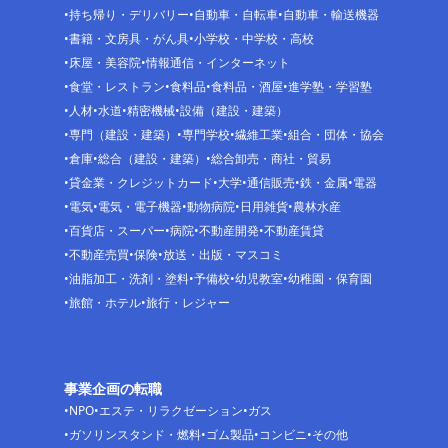
持ち帰り・デリバリー
自動車・自転車
自動車・輸送機器
書籍・文房具・がん具
小学校・中学校・高校
床屋・美容院
情報通信・インターネット
食堂・レストラン
食料品
食料品・酒屋
進学塾・学習塾
人材
水道
精密機械
設備（建設・建築）
専門（建設・建築）
専門学校
繊維工業
組合・団体・協会
倉庫
総合（建設・建築）
総合卸売・商社・貿易
貸金業・クレジットカード
大学
通信販売
鉄・金属
電器
電気
電気・電子機器
動物病院
日用雑貨
農林水産
百貨店・スーパー
病院
不動産開発
不動産賃貸
不動産売買
保険
放送・出版・マスコミ
油脂加工・洗剤・塗料
予備校
幼児教室
幼稚園・保育園
旅館・ホテル
旅行・レジャー
事業企画の転職
NPO
エステ・リラクゼーション
ガス
ガソリンスタンド・燃料
ゴム製品
コンビニ
その他