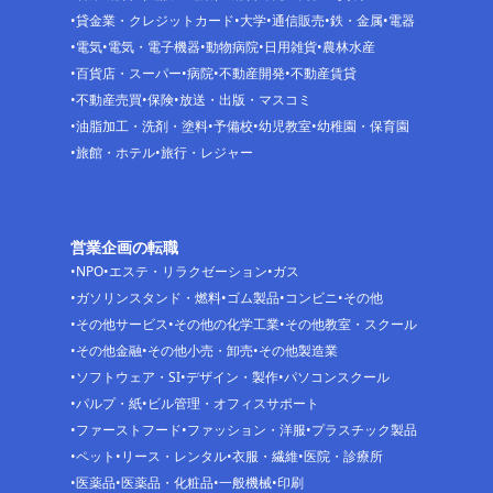
貸金業・クレジットカード
大学
通信販売
鉄・金属
電器
電気
電気・電子機器
動物病院
日用雑貨
農林水産
百貨店・スーパー
病院
不動産開発
不動産賃貸
不動産売買
保険
放送・出版・マスコミ
油脂加工・洗剤・塗料
予備校
幼児教室
幼稚園・保育園
旅館・ホテル
旅行・レジャー
営業企画の転職
NPO
エステ・リラクゼーション
ガス
ガソリンスタンド・燃料
ゴム製品
コンビニ
その他
その他サービス
その他の化学工業
その他教室・スクール
その他金融
その他小売・卸売
その他製造業
ソフトウェア・SI
デザイン・製作
パソコンスクール
パルプ・紙
ビル管理・オフィスサポート
ファーストフード
ファッション・洋服
プラスチック製品
ペット
リース・レンタル
衣服・繊維
医院・診療所
医薬品
医薬品・化粧品
一般機械
印刷