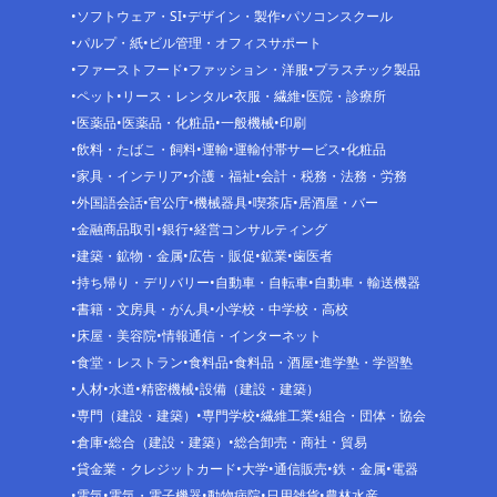
ソフトウェア・SI
デザイン・製作
パソコンスクール
パルプ・紙
ビル管理・オフィスサポート
ファーストフード
ファッション・洋服
プラスチック製品
ペット
リース・レンタル
衣服・繊維
医院・診療所
医薬品
医薬品・化粧品
一般機械
印刷
飲料・たばこ・飼料
運輸
運輸付帯サービス
化粧品
家具・インテリア
介護・福祉
会計・税務・法務・労務
外国語会話
官公庁
機械器具
喫茶店
居酒屋・バー
金融商品取引
銀行
経営コンサルティング
建築・鉱物・金属
広告・販促
鉱業
歯医者
持ち帰り・デリバリー
自動車・自転車
自動車・輸送機器
書籍・文房具・がん具
小学校・中学校・高校
床屋・美容院
情報通信・インターネット
食堂・レストラン
食料品
食料品・酒屋
進学塾・学習塾
人材
水道
精密機械
設備（建設・建築）
専門（建設・建築）
専門学校
繊維工業
組合・団体・協会
倉庫
総合（建設・建築）
総合卸売・商社・貿易
貸金業・クレジットカード
大学
通信販売
鉄・金属
電器
電気
電気・電子機器
動物病院
日用雑貨
農林水産