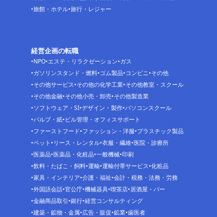
旅館・ホテル
旅行・レジャー
経営企画の転職
NPO
エステ・リラクゼーション
ガス
ガソリンスタンド・燃料
ゴム製品
コンビニ
その他
その他サービス
その他の化学工業
その他教室・スクール
その他金融
その他小売・卸売
その他製造業
ソフトウェア・SI
デザイン・製作
パソコンスクール
パルプ・紙
ビル管理・オフィスサポート
ファーストフード
ファッション・洋服
プラスチック製品
ペット
リース・レンタル
衣服・繊維
医院・診療所
医薬品
医薬品・化粧品
一般機械
印刷
飲料・たばこ・飼料
運輸
運輸付帯サービス
化粧品
家具・インテリア
介護・福祉
会計・税務・法務・労務
外国語会話
官公庁
機械器具
喫茶店
居酒屋・バー
金融商品取引
銀行
経営コンサルティング
建築・鉱物・金属
広告・販促
鉱業
歯医者