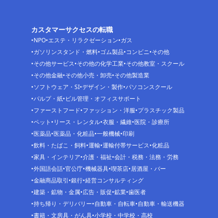
カスタマーサクセスの転職
NPO
エステ・リラクゼーション
ガス
ガソリンスタンド・燃料
ゴム製品
コンビニ
その他
その他サービス
その他の化学工業
その他教室・スクール
その他金融
その他小売・卸売
その他製造業
ソフトウェア・SI
デザイン・製作
パソコンスクール
パルプ・紙
ビル管理・オフィスサポート
ファーストフード
ファッション・洋服
プラスチック製品
ペット
リース・レンタル
衣服・繊維
医院・診療所
医薬品
医薬品・化粧品
一般機械
印刷
飲料・たばこ・飼料
運輸
運輸付帯サービス
化粧品
家具・インテリア
介護・福祉
会計・税務・法務・労務
外国語会話
官公庁
機械器具
喫茶店
居酒屋・バー
金融商品取引
銀行
経営コンサルティング
建築・鉱物・金属
広告・販促
鉱業
歯医者
持ち帰り・デリバリー
自動車・自転車
自動車・輸送機器
書籍・文房具・がん具
小学校・中学校・高校