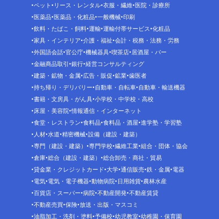
ペット
リース・レンタル
衣服・繊維
医院・診療所
医薬品
医薬品・化粧品
一般機械
印刷
飲料・たばこ・飼料
運輸
運輸付帯サービス
化粧品
家具・インテリア
介護・福祉
会計・税務・法務・労務
外国語会話
官公庁
機械器具
喫茶店
居酒屋・バー
金融商品取引
銀行
経営コンサルティング
建築・鉱物・金属
広告・販促
鉱業
歯医者
持ち帰り・デリバリー
自動車・自転車
自動車・輸送機器
書籍・文房具・がん具
小学校・中学校・高校
床屋・美容院
情報通信・インターネット
食堂・レストラン
食料品
食料品・酒屋
進学塾・学習塾
人材
水道
精密機械
設備（建設・建築）
専門（建設・建築）
専門学校
繊維工業
組合・団体・協会
倉庫
総合（建設・建築）
総合卸売・商社・貿易
貸金業・クレジットカード
大学
通信販売
鉄・金属
電器
電気
電気・電子機器
動物病院
日用雑貨
農林水産
百貨店・スーパー
病院
不動産開発
不動産賃貸
不動産売買
保険
放送・出版・マスコミ
油脂加工・洗剤・塗料
予備校
幼児教室
幼稚園・保育園