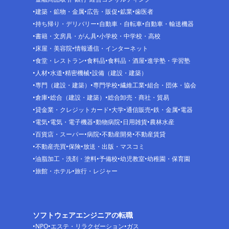
建築・鉱物・金属
広告・販促
鉱業
歯医者
持ち帰り・デリバリー
自動車・自転車
自動車・輸送機器
書籍・文房具・がん具
小学校・中学校・高校
床屋・美容院
情報通信・インターネット
食堂・レストラン
食料品
食料品・酒屋
進学塾・学習塾
人材
水道
精密機械
設備（建設・建築）
専門（建設・建築）
専門学校
繊維工業
組合・団体・協会
倉庫
総合（建設・建築）
総合卸売・商社・貿易
貸金業・クレジットカード
大学
通信販売
鉄・金属
電器
電気
電気・電子機器
動物病院
日用雑貨
農林水産
百貨店・スーパー
病院
不動産開発
不動産賃貸
不動産売買
保険
放送・出版・マスコミ
油脂加工・洗剤・塗料
予備校
幼児教室
幼稚園・保育園
旅館・ホテル
旅行・レジャー
ソフトウェアエンジニアの転職
NPO
エステ・リラクゼーション
ガス