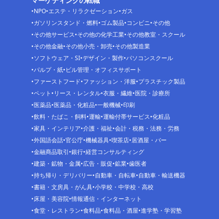
マーケティングの転職
NPO
エステ・リラクゼーション
ガス
ガソリンスタンド・燃料
ゴム製品
コンビニ
その他
その他サービス
その他の化学工業
その他教室・スクール
その他金融
その他小売・卸売
その他製造業
ソフトウェア・SI
デザイン・製作
パソコンスクール
パルプ・紙
ビル管理・オフィスサポート
ファーストフード
ファッション・洋服
プラスチック製品
ペット
リース・レンタル
衣服・繊維
医院・診療所
医薬品
医薬品・化粧品
一般機械
印刷
飲料・たばこ・飼料
運輸
運輸付帯サービス
化粧品
家具・インテリア
介護・福祉
会計・税務・法務・労務
外国語会話
官公庁
機械器具
喫茶店
居酒屋・バー
金融商品取引
銀行
経営コンサルティング
建築・鉱物・金属
広告・販促
鉱業
歯医者
持ち帰り・デリバリー
自動車・自転車
自動車・輸送機器
書籍・文房具・がん具
小学校・中学校・高校
床屋・美容院
情報通信・インターネット
食堂・レストラン
食料品
食料品・酒屋
進学塾・学習塾