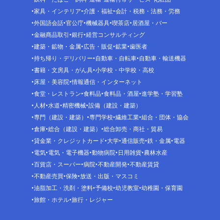
家具・インテリア
介護・福祉
会計・税務・法務・労務
外国語会話
官公庁
機械器具
喫茶店
居酒屋・バー
金融商品取引
銀行
経営コンサルティング
建築・鉱物・金属
広告・販促
鉱業
歯医者
持ち帰り・デリバリー
自動車・自転車
自動車・輸送機器
書籍・文房具・がん具
小学校・中学校・高校
床屋・美容院
情報通信・インターネット
食堂・レストラン
食料品
食料品・酒屋
進学塾・学習塾
人材
水道
精密機械
設備（建設・建築）
専門（建設・建築）
専門学校
繊維工業
組合・団体・協会
倉庫
総合（建設・建築）
総合卸売・商社・貿易
貸金業・クレジットカード
大学
通信販売
鉄・金属
電器
電気
電気・電子機器
動物病院
日用雑貨
農林水産
百貨店・スーパー
病院
不動産開発
不動産賃貸
不動産売買
保険
放送・出版・マスコミ
油脂加工・洗剤・塗料
予備校
幼児教室
幼稚園・保育園
旅館・ホテル
旅行・レジャー