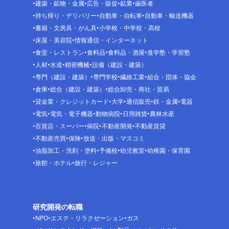
建築・鉱物・金属
広告・販促
鉱業
歯医者
持ち帰り・デリバリー
自動車・自転車
自動車・輸送機器
書籍・文房具・がん具
小学校・中学校・高校
床屋・美容院
情報通信・インターネット
食堂・レストラン
食料品
食料品・酒屋
進学塾・学習塾
人材
水道
精密機械
設備（建設・建築）
専門（建設・建築）
専門学校
繊維工業
組合・団体・協会
倉庫
総合（建設・建築）
総合卸売・商社・貿易
貸金業・クレジットカード
大学
通信販売
鉄・金属
電器
電気
電気・電子機器
動物病院
日用雑貨
農林水産
百貨店・スーパー
病院
不動産開発
不動産賃貸
不動産売買
保険
放送・出版・マスコミ
油脂加工・洗剤・塗料
予備校
幼児教室
幼稚園・保育園
旅館・ホテル
旅行・レジャー
研究開発の転職
NPO
エステ・リラクゼーション
ガス