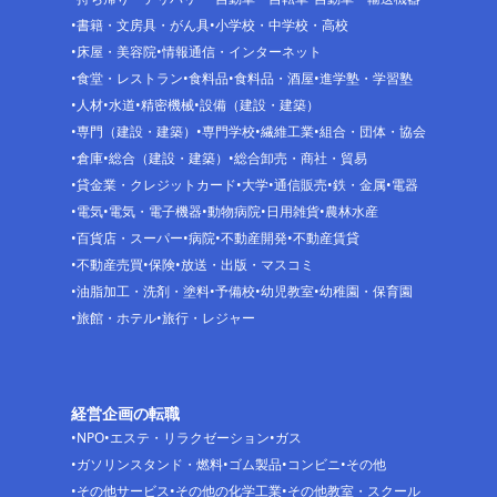
書籍・文房具・がん具
小学校・中学校・高校
床屋・美容院
情報通信・インターネット
食堂・レストラン
食料品
食料品・酒屋
進学塾・学習塾
人材
水道
精密機械
設備（建設・建築）
専門（建設・建築）
専門学校
繊維工業
組合・団体・協会
倉庫
総合（建設・建築）
総合卸売・商社・貿易
貸金業・クレジットカード
大学
通信販売
鉄・金属
電器
電気
電気・電子機器
動物病院
日用雑貨
農林水産
百貨店・スーパー
病院
不動産開発
不動産賃貸
不動産売買
保険
放送・出版・マスコミ
油脂加工・洗剤・塗料
予備校
幼児教室
幼稚園・保育園
旅館・ホテル
旅行・レジャー
経営企画の転職
NPO
エステ・リラクゼーション
ガス
ガソリンスタンド・燃料
ゴム製品
コンビニ
その他
その他サービス
その他の化学工業
その他教室・スクール