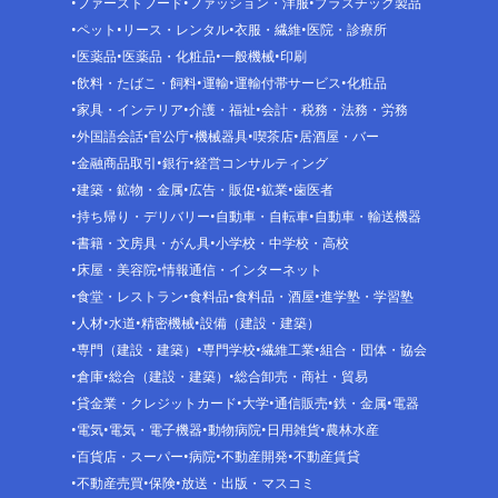
ファーストフード
ファッション・洋服
プラスチック製品
ペット
リース・レンタル
衣服・繊維
医院・診療所
医薬品
医薬品・化粧品
一般機械
印刷
飲料・たばこ・飼料
運輸
運輸付帯サービス
化粧品
家具・インテリア
介護・福祉
会計・税務・法務・労務
外国語会話
官公庁
機械器具
喫茶店
居酒屋・バー
金融商品取引
銀行
経営コンサルティング
建築・鉱物・金属
広告・販促
鉱業
歯医者
持ち帰り・デリバリー
自動車・自転車
自動車・輸送機器
書籍・文房具・がん具
小学校・中学校・高校
床屋・美容院
情報通信・インターネット
食堂・レストラン
食料品
食料品・酒屋
進学塾・学習塾
人材
水道
精密機械
設備（建設・建築）
専門（建設・建築）
専門学校
繊維工業
組合・団体・協会
倉庫
総合（建設・建築）
総合卸売・商社・貿易
貸金業・クレジットカード
大学
通信販売
鉄・金属
電器
電気
電気・電子機器
動物病院
日用雑貨
農林水産
百貨店・スーパー
病院
不動産開発
不動産賃貸
不動産売買
保険
放送・出版・マスコミ