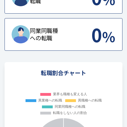
転職
0
%
同業同職種
への転職
転職割合チャート