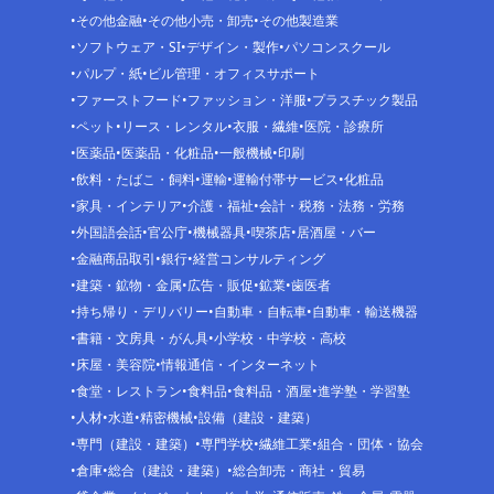
その他金融
その他小売・卸売
その他製造業
ソフトウェア・SI
デザイン・製作
パソコンスクール
パルプ・紙
ビル管理・オフィスサポート
ファーストフード
ファッション・洋服
プラスチック製品
ペット
リース・レンタル
衣服・繊維
医院・診療所
医薬品
医薬品・化粧品
一般機械
印刷
飲料・たばこ・飼料
運輸
運輸付帯サービス
化粧品
家具・インテリア
介護・福祉
会計・税務・法務・労務
外国語会話
官公庁
機械器具
喫茶店
居酒屋・バー
金融商品取引
銀行
経営コンサルティング
建築・鉱物・金属
広告・販促
鉱業
歯医者
持ち帰り・デリバリー
自動車・自転車
自動車・輸送機器
書籍・文房具・がん具
小学校・中学校・高校
床屋・美容院
情報通信・インターネット
食堂・レストラン
食料品
食料品・酒屋
進学塾・学習塾
人材
水道
精密機械
設備（建設・建築）
専門（建設・建築）
専門学校
繊維工業
組合・団体・協会
倉庫
総合（建設・建築）
総合卸売・商社・貿易