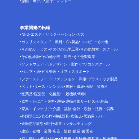
旅館・ホテル
旅行・レジャー
事業開発の転職
NPO
エステ・リラクゼーション
ガス
ガソリンスタンド・燃料
ゴム製品
コンビニ
その他
その他サービス
その他の化学工業
その他教室・スクール
その他金融
その他小売・卸売
その他製造業
ソフトウェア・SI
デザイン・製作
パソコンスクール
パルプ・紙
ビル管理・オフィスサポート
ファーストフード
ファッション・洋服
プラスチック製品
ペット
リース・レンタル
衣服・繊維
医院・診療所
医薬品
医薬品・化粧品
一般機械
印刷
飲料・たばこ・飼料
運輸
運輸付帯サービス
化粧品
家具・インテリア
介護・福祉
会計・税務・法務・労務
外国語会話
官公庁
機械器具
喫茶店
居酒屋・バー
金融商品取引
銀行
経営コンサルティング
建築・鉱物・金属
広告・販促
鉱業
歯医者
持ち帰り・デリバリー
自動車・自転車
自動車・輸送機器