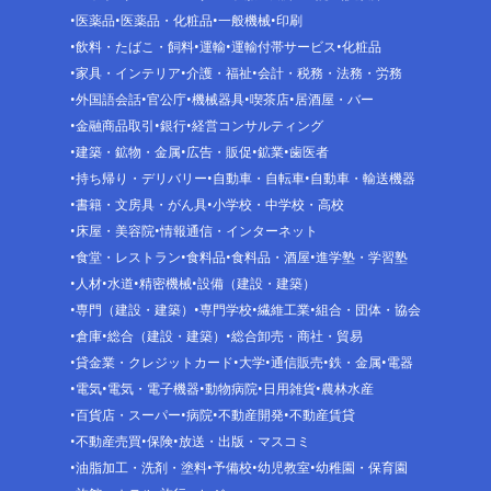
医薬品
医薬品・化粧品
一般機械
印刷
飲料・たばこ・飼料
運輸
運輸付帯サービス
化粧品
家具・インテリア
介護・福祉
会計・税務・法務・労務
外国語会話
官公庁
機械器具
喫茶店
居酒屋・バー
金融商品取引
銀行
経営コンサルティング
建築・鉱物・金属
広告・販促
鉱業
歯医者
持ち帰り・デリバリー
自動車・自転車
自動車・輸送機器
書籍・文房具・がん具
小学校・中学校・高校
床屋・美容院
情報通信・インターネット
食堂・レストラン
食料品
食料品・酒屋
進学塾・学習塾
人材
水道
精密機械
設備（建設・建築）
専門（建設・建築）
専門学校
繊維工業
組合・団体・協会
倉庫
総合（建設・建築）
総合卸売・商社・貿易
貸金業・クレジットカード
大学
通信販売
鉄・金属
電器
電気
電気・電子機器
動物病院
日用雑貨
農林水産
百貨店・スーパー
病院
不動産開発
不動産賃貸
不動産売買
保険
放送・出版・マスコミ
油脂加工・洗剤・塗料
予備校
幼児教室
幼稚園・保育園