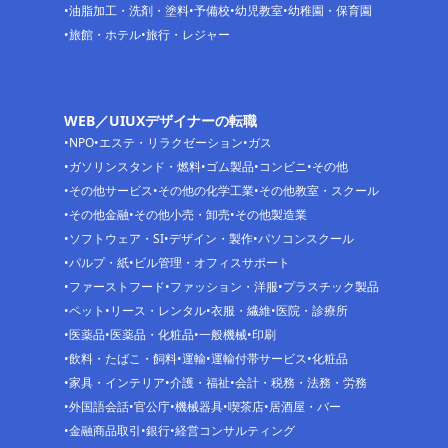
油脂加工・洗剤・塗料
予備校
幼児教室
幼稚園・保育園
旅館・ホテル
旅行・レジャー
WEB／UIUXデザイナーの転職
NPO
エステ・リラクゼーション
ガス
ガソリンスタンド・燃料
ゴム製品
コンビニ
その他
その他サービス
その他の化学工業
その他教室・スクール
その他金融
その他小売・卸売
その他製造業
ソフトウェア・SI
デザイン・製作
パソコンスクール
パルプ・紙
ビル管理・オフィスサポート
ファーストフード
ファッション・洋服
プラスチック製品
ペット
リース・レンタル
衣服・繊維
医院・診療所
医薬品
医薬品・化粧品
一般機械
印刷
飲料・たばこ・飼料
運輸
運輸付帯サービス
化粧品
家具・インテリア
介護・福祉
会計・税務・法務・労務
外国語会話
官公庁
機械器具
喫茶店
居酒屋・バー
金融商品取引
銀行
経営コンサルティング