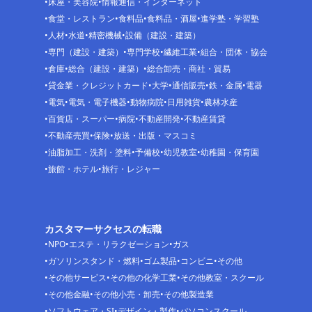
床屋・美容院
情報通信・インターネット
食堂・レストラン
食料品
食料品・酒屋
進学塾・学習塾
人材
水道
精密機械
設備（建設・建築）
専門（建設・建築）
専門学校
繊維工業
組合・団体・協会
倉庫
総合（建設・建築）
総合卸売・商社・貿易
貸金業・クレジットカード
大学
通信販売
鉄・金属
電器
電気
電気・電子機器
動物病院
日用雑貨
農林水産
百貨店・スーパー
病院
不動産開発
不動産賃貸
不動産売買
保険
放送・出版・マスコミ
油脂加工・洗剤・塗料
予備校
幼児教室
幼稚園・保育園
旅館・ホテル
旅行・レジャー
カスタマーサクセスの転職
NPO
エステ・リラクゼーション
ガス
ガソリンスタンド・燃料
ゴム製品
コンビニ
その他
その他サービス
その他の化学工業
その他教室・スクール
その他金融
その他小売・卸売
その他製造業
ソフトウェア・SI
デザイン・製作
パソコンスクール