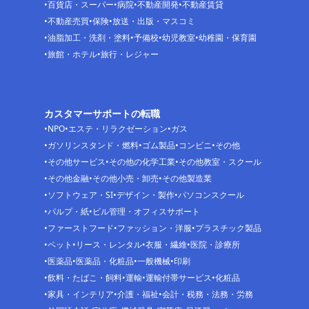
百貨店・スーパー
病院
不動産開発
不動産賃貸
不動産売買
保険
放送・出版・マスコミ
油脂加工・洗剤・塗料
予備校
幼児教室
幼稚園・保育園
旅館・ホテル
旅行・レジャー
カスタマーサポートの転職
NPO
エステ・リラクゼーション
ガス
ガソリンスタンド・燃料
ゴム製品
コンビニ
その他
その他サービス
その他の化学工業
その他教室・スクール
その他金融
その他小売・卸売
その他製造業
ソフトウェア・SI
デザイン・製作
パソコンスクール
パルプ・紙
ビル管理・オフィスサポート
ファーストフード
ファッション・洋服
プラスチック製品
ペット
リース・レンタル
衣服・繊維
医院・診療所
医薬品
医薬品・化粧品
一般機械
印刷
飲料・たばこ・飼料
運輸
運輸付帯サービス
化粧品
家具・インテリア
介護・福祉
会計・税務・法務・労務