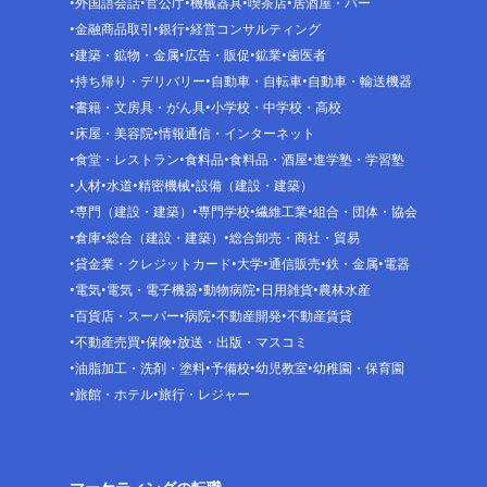
外国語会話
官公庁
機械器具
喫茶店
居酒屋・バー
金融商品取引
銀行
経営コンサルティング
建築・鉱物・金属
広告・販促
鉱業
歯医者
持ち帰り・デリバリー
自動車・自転車
自動車・輸送機器
書籍・文房具・がん具
小学校・中学校・高校
床屋・美容院
情報通信・インターネット
食堂・レストラン
食料品
食料品・酒屋
進学塾・学習塾
人材
水道
精密機械
設備（建設・建築）
専門（建設・建築）
専門学校
繊維工業
組合・団体・協会
倉庫
総合（建設・建築）
総合卸売・商社・貿易
貸金業・クレジットカード
大学
通信販売
鉄・金属
電器
電気
電気・電子機器
動物病院
日用雑貨
農林水産
百貨店・スーパー
病院
不動産開発
不動産賃貸
不動産売買
保険
放送・出版・マスコミ
油脂加工・洗剤・塗料
予備校
幼児教室
幼稚園・保育園
旅館・ホテル
旅行・レジャー