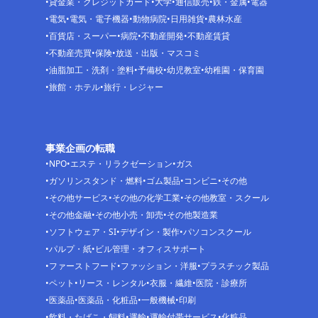
貸金業・クレジットカード
大学
通信販売
鉄・金属
電器
電気
電気・電子機器
動物病院
日用雑貨
農林水産
百貨店・スーパー
病院
不動産開発
不動産賃貸
不動産売買
保険
放送・出版・マスコミ
油脂加工・洗剤・塗料
予備校
幼児教室
幼稚園・保育園
旅館・ホテル
旅行・レジャー
事業企画の転職
NPO
エステ・リラクゼーション
ガス
ガソリンスタンド・燃料
ゴム製品
コンビニ
その他
その他サービス
その他の化学工業
その他教室・スクール
その他金融
その他小売・卸売
その他製造業
ソフトウェア・SI
デザイン・製作
パソコンスクール
パルプ・紙
ビル管理・オフィスサポート
ファーストフード
ファッション・洋服
プラスチック製品
ペット
リース・レンタル
衣服・繊維
医院・診療所
医薬品
医薬品・化粧品
一般機械
印刷
飲料・たばこ・飼料
運輸
運輸付帯サービス
化粧品