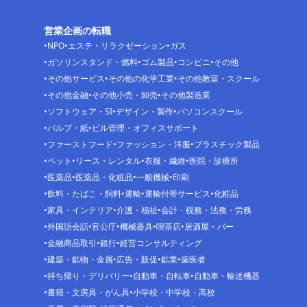
営業企画の転職
NPO
エステ・リラクゼーション
ガス
ガソリンスタンド・燃料
ゴム製品
コンビニ
その他
その他サービス
その他の化学工業
その他教室・スクール
その他金融
その他小売・卸売
その他製造業
ソフトウェア・SI
デザイン・製作
パソコンスクール
パルプ・紙
ビル管理・オフィスサポート
ファーストフード
ファッション・洋服
プラスチック製品
ペット
リース・レンタル
衣服・繊維
医院・診療所
医薬品
医薬品・化粧品
一般機械
印刷
飲料・たばこ・飼料
運輸
運輸付帯サービス
化粧品
家具・インテリア
介護・福祉
会計・税務・法務・労務
外国語会話
官公庁
機械器具
喫茶店
居酒屋・バー
金融商品取引
銀行
経営コンサルティング
建築・鉱物・金属
広告・販促
鉱業
歯医者
持ち帰り・デリバリー
自動車・自転車
自動車・輸送機器
書籍・文房具・がん具
小学校・中学校・高校