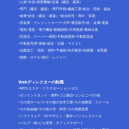
人材
水道
精密機械
設備（建設・建築）
専門（建設・建築）
専門学校
繊維工業
組合・団体・協会
倉庫
総合（建設・建築）
総合卸売・商社・貿易
貸金業・クレジットカード
大学
通信販売
鉄・金属
電器
電気
電気・電子機器
動物病院
日用雑貨
農林水産
百貨店・スーパー
病院
不動産開発
不動産賃貸
不動産売買
保険
放送・出版・マスコミ
油脂加工・洗剤・塗料
予備校
幼児教室
幼稚園・保育園
旅館・ホテル
旅行・レジャー
Webディレクターの転職
NPO
エステ・リラクゼーション
ガス
ガソリンスタンド・燃料
ゴム製品
コンビニ
その他
その他サービス
その他の化学工業
その他教室・スクール
その他金融
その他小売・卸売
その他製造業
ソフトウェア・SI
デザイン・製作
パソコンスクール
パルプ・紙
ビル管理・オフィスサポート