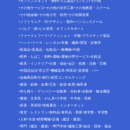
ガソリンスタンド・燃料
ゴム製品
コンビニ
その他
その他サービス
その他の化学工業
その他教室・スクール
その他金融
その他小売・卸売
その他製造業
ソフトウェア・SI
デザイン・製作
パソコンスクール
パルプ・紙
ビル管理・オフィスサポート
ファーストフード
ファッション・洋服
プラスチック製品
ペット
リース・レンタル
衣服・繊維
医院・診療所
医薬品
医薬品・化粧品
一般機械
印刷
飲料・たばこ・飼料
運輸
運輸付帯サービス
化粧品
家具・インテリア
介護・福祉
会計・税務・法務・労務
外国語会話
官公庁
機械器具
喫茶店
居酒屋・バー
金融商品取引
銀行
経営コンサルティング
建築・鉱物・金属
広告・販促
鉱業
歯医者
持ち帰り・デリバリー
自動車・自転車
自動車・輸送機器
書籍・文房具・がん具
小学校・中学校・高校
床屋・美容院
情報通信・インターネット
食堂・レストラン
食料品
食料品・酒屋
進学塾・学習塾
人材
水道
精密機械
設備（建設・建築）
専門（建設・建築）
専門学校
繊維工業
組合・団体・協会