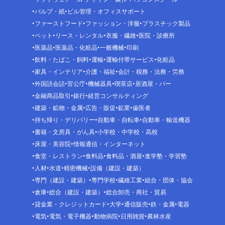
パルプ・紙
ビル管理・オフィスサポート
ファーストフード
ファッション・洋服
プラスチック製品
ペット
リース・レンタル
衣服・繊維
医院・診療所
医薬品
医薬品・化粧品
一般機械
印刷
飲料・たばこ・飼料
運輸
運輸付帯サービス
化粧品
家具・インテリア
介護・福祉
会計・税務・法務・労務
外国語会話
官公庁
機械器具
喫茶店
居酒屋・バー
金融商品取引
銀行
経営コンサルティング
建築・鉱物・金属
広告・販促
鉱業
歯医者
持ち帰り・デリバリー
自動車・自転車
自動車・輸送機器
書籍・文房具・がん具
小学校・中学校・高校
床屋・美容院
情報通信・インターネット
食堂・レストラン
食料品
食料品・酒屋
進学塾・学習塾
人材
水道
精密機械
設備（建設・建築）
専門（建設・建築）
専門学校
繊維工業
組合・団体・協会
倉庫
総合（建設・建築）
総合卸売・商社・貿易
貸金業・クレジットカード
大学
通信販売
鉄・金属
電器
電気
電気・電子機器
動物病院
日用雑貨
農林水産