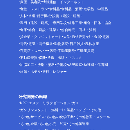
床屋・美容院
情報通信・インターネット
食堂・レストラン
食料品
食料品・酒屋
進学塾・学習塾
人材
水道
精密機械
設備（建設・建築）
専門（建設・建築）
専門学校
繊維工業
組合・団体・協会
倉庫
総合（建設・建築）
総合卸売・商社・貿易
貸金業・クレジットカード
大学
通信販売
鉄・金属
電器
電気
電気・電子機器
動物病院
日用雑貨
農林水産
百貨店・スーパー
病院
不動産開発
不動産賃貸
不動産売買
保険
放送・出版・マスコミ
油脂加工・洗剤・塗料
予備校
幼児教室
幼稚園・保育園
旅館・ホテル
旅行・レジャー
研究開発の転職
NPO
エステ・リラクゼーション
ガス
ガソリンスタンド・燃料
ゴム製品
コンビニ
その他
その他サービス
その他の化学工業
その他教室・スクール
その他金融
その他小売・卸売
その他製造業