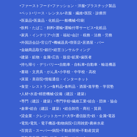
ファーストフード
ファッション・洋服
プラスチック製品
ペット
リース・レンタル
衣服・繊維
医院・診療所
医薬品
医薬品・化粧品
一般機械
印刷
飲料・たばこ・飼料
運輸
運輸付帯サービス
化粧品
家具・インテリア
介護・福祉
会計・税務・法務・労務
外国語会話
官公庁
機械器具
喫茶店
居酒屋・バー
金融商品取引
銀行
経営コンサルティング
建築・鉱物・金属
広告・販促
鉱業
歯医者
持ち帰り・デリバリー
自動車・自転車
自動車・輸送機器
書籍・文房具・がん具
小学校・中学校・高校
床屋・美容院
情報通信・インターネット
食堂・レストラン
食料品
食料品・酒屋
進学塾・学習塾
人材
水道
精密機械
設備（建設・建築）
専門（建設・建築）
専門学校
繊維工業
組合・団体・協会
倉庫
総合（建設・建築）
総合卸売・商社・貿易
貸金業・クレジットカード
大学
通信販売
鉄・金属
電器
電気
電気・電子機器
動物病院
日用雑貨
農林水産
百貨店・スーパー
病院
不動産開発
不動産賃貸