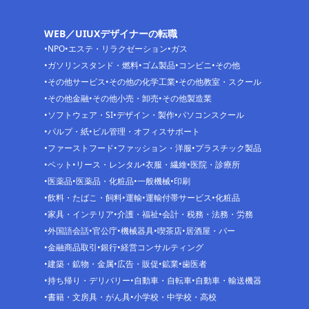
WEB／UIUXデザイナーの転職
NPO
エステ・リラクゼーション
ガス
ガソリンスタンド・燃料
ゴム製品
コンビニ
その他
その他サービス
その他の化学工業
その他教室・スクール
その他金融
その他小売・卸売
その他製造業
ソフトウェア・SI
デザイン・製作
パソコンスクール
パルプ・紙
ビル管理・オフィスサポート
ファーストフード
ファッション・洋服
プラスチック製品
ペット
リース・レンタル
衣服・繊維
医院・診療所
医薬品
医薬品・化粧品
一般機械
印刷
飲料・たばこ・飼料
運輸
運輸付帯サービス
化粧品
家具・インテリア
介護・福祉
会計・税務・法務・労務
外国語会話
官公庁
機械器具
喫茶店
居酒屋・バー
金融商品取引
銀行
経営コンサルティング
建築・鉱物・金属
広告・販促
鉱業
歯医者
持ち帰り・デリバリー
自動車・自転車
自動車・輸送機器
書籍・文房具・がん具
小学校・中学校・高校