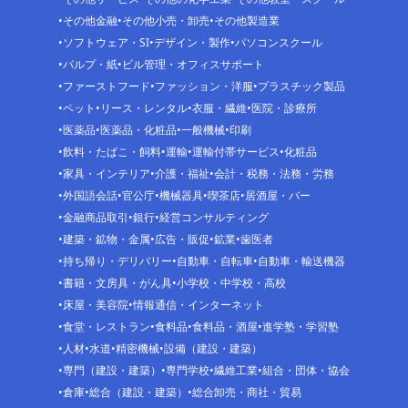
その他金融
その他小売・卸売
その他製造業
ソフトウェア・SI
デザイン・製作
パソコンスクール
パルプ・紙
ビル管理・オフィスサポート
ファーストフード
ファッション・洋服
プラスチック製品
ペット
リース・レンタル
衣服・繊維
医院・診療所
医薬品
医薬品・化粧品
一般機械
印刷
飲料・たばこ・飼料
運輸
運輸付帯サービス
化粧品
家具・インテリア
介護・福祉
会計・税務・法務・労務
外国語会話
官公庁
機械器具
喫茶店
居酒屋・バー
金融商品取引
銀行
経営コンサルティング
建築・鉱物・金属
広告・販促
鉱業
歯医者
持ち帰り・デリバリー
自動車・自転車
自動車・輸送機器
書籍・文房具・がん具
小学校・中学校・高校
床屋・美容院
情報通信・インターネット
食堂・レストラン
食料品
食料品・酒屋
進学塾・学習塾
人材
水道
精密機械
設備（建設・建築）
専門（建設・建築）
専門学校
繊維工業
組合・団体・協会
倉庫
総合（建設・建築）
総合卸売・商社・貿易