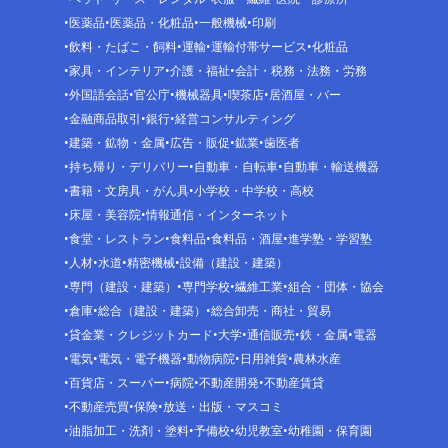
医薬品
医薬品・化粧品
一般機械
印刷
飲料・たばこ・飼料
運輸
運輸付帯サービス
化粧品
家具・インテリア
介護・福祉
会計・税務・法務・労務
外国語会話
官公庁
機械器具
喫茶店
居酒屋・バー
金融商品取引
銀行
経営コンサルティング
建築・鉱物・金属
広告・販促
鉱業
歯医者
持ち帰り・デリバリー
自動車・自転車
自動車・輸送機器
書籍・文房具・がん具
小学校・中学校・高校
床屋・美容院
情報通信・インターネット
食堂・レストラン
食料品
食料品・酒屋
進学塾・学習塾
人材
水道
精密機械
設備（建設・建築）
専門（建設・建築）
専門学校
繊維工業
組合・団体・協会
倉庫
総合（建設・建築）
総合卸売・商社・貿易
貸金業・クレジットカード
大学
通信販売
鉄・金属
電器
電気
電気・電子機器
動物病院
日用雑貨
農林水産
百貨店・スーパー
病院
不動産開発
不動産賃貸
不動産売買
保険
放送・出版・マスコミ
油脂加工・洗剤・塗料
予備校
幼児教室
幼稚園・保育園