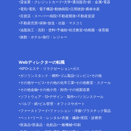
貸金業・クレジットカード
大学
通信販売
鉄・金属
電器
電気
電気・電子機器
動物病院
日用雑貨
農林水産
百貨店・スーパー
病院
不動産開発
不動産賃貸
不動産売買
保険
放送・出版・マスコミ
油脂加工・洗剤・塗料
予備校
幼児教室
幼稚園・保育園
旅館・ホテル
旅行・レジャー
Webディレクターの転職
NPO
エステ・リラクゼーション
ガス
ガソリンスタンド・燃料
ゴム製品
コンビニ
その他
その他サービス
その他の化学工業
その他教室・スクール
その他金融
その他小売・卸売
その他製造業
ソフトウェア・SI
デザイン・製作
パソコンスクール
パルプ・紙
ビル管理・オフィスサポート
ファーストフード
ファッション・洋服
プラスチック製品
ペット
リース・レンタル
衣服・繊維
医院・診療所
医薬品
医薬品・化粧品
一般機械
印刷