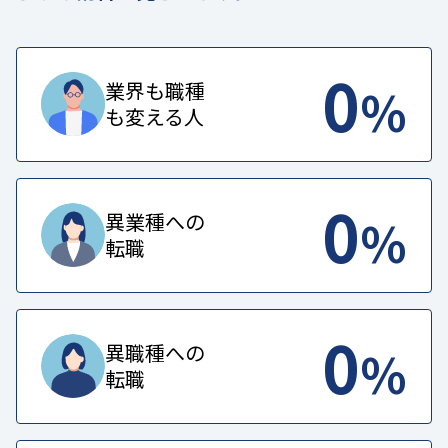
0
%
業界も職種
も変える人
0
%
異業種への
転職
0
%
異職種への
転職