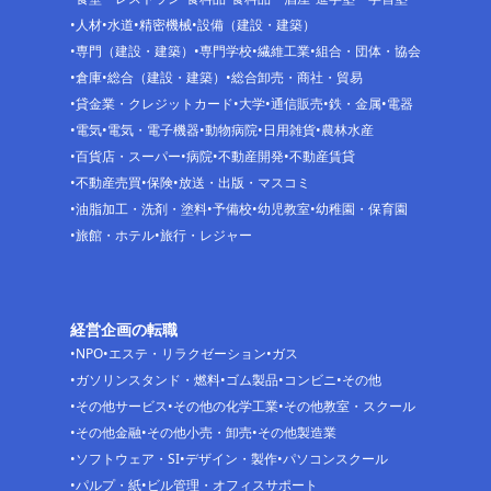
人材
水道
精密機械
設備（建設・建築）
専門（建設・建築）
専門学校
繊維工業
組合・団体・協会
倉庫
総合（建設・建築）
総合卸売・商社・貿易
貸金業・クレジットカード
大学
通信販売
鉄・金属
電器
電気
電気・電子機器
動物病院
日用雑貨
農林水産
百貨店・スーパー
病院
不動産開発
不動産賃貸
不動産売買
保険
放送・出版・マスコミ
油脂加工・洗剤・塗料
予備校
幼児教室
幼稚園・保育園
旅館・ホテル
旅行・レジャー
経営企画の転職
NPO
エステ・リラクゼーション
ガス
ガソリンスタンド・燃料
ゴム製品
コンビニ
その他
その他サービス
その他の化学工業
その他教室・スクール
その他金融
その他小売・卸売
その他製造業
ソフトウェア・SI
デザイン・製作
パソコンスクール
パルプ・紙
ビル管理・オフィスサポート