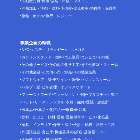
不動産売買
保険
放送・出版・マスコミ
油脂加工・洗剤・塗料
予備校
幼児教室
幼稚園・保育園
旅館・ホテル
旅行・レジャー
事業企画の転職
NPO
エステ・リラクゼーション
ガス
ガソリンスタンド・燃料
ゴム製品
コンビニ
その他
その他サービス
その他の化学工業
その他教室・スクール
その他金融
その他小売・卸売
その他製造業
ソフトウェア・SI
デザイン・製作
パソコンスクール
パルプ・紙
ビル管理・オフィスサポート
ファーストフード
ファッション・洋服
プラスチック製品
ペット
リース・レンタル
衣服・繊維
医院・診療所
医薬品
医薬品・化粧品
一般機械
印刷
飲料・たばこ・飼料
運輸
運輸付帯サービス
化粧品
家具・インテリア
介護・福祉
会計・税務・法務・労務
外国語会話
官公庁
機械器具
喫茶店
居酒屋・バー
金融商品取引
銀行
経営コンサルティング