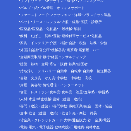
ソフトウェア・SI
デザイン・製作
パソコンスクール
パルプ・紙
ビル管理・オフィスサポート
ファーストフード
ファッション・洋服
プラスチック製品
ペット
リース・レンタル
衣服・繊維
医院・診療所
医薬品
医薬品・化粧品
一般機械
印刷
飲料・たばこ・飼料
運輸
運輸付帯サービス
化粧品
家具・インテリア
介護・福祉
会計・税務・法務・労務
外国語会話
官公庁
機械器具
喫茶店
居酒屋・バー
金融商品取引
銀行
経営コンサルティング
建築・鉱物・金属
広告・販促
鉱業
歯医者
持ち帰り・デリバリー
自動車・自転車
自動車・輸送機器
書籍・文房具・がん具
小学校・中学校・高校
床屋・美容院
情報通信・インターネット
食堂・レストラン
食料品
食料品・酒屋
進学塾・学習塾
人材
水道
精密機械
設備（建設・建築）
専門（建設・建築）
専門学校
繊維工業
組合・団体・協会
倉庫
総合（建設・建築）
総合卸売・商社・貿易
貸金業・クレジットカード
大学
通信販売
鉄・金属
電器
電気
電気・電子機器
動物病院
日用雑貨
農林水産