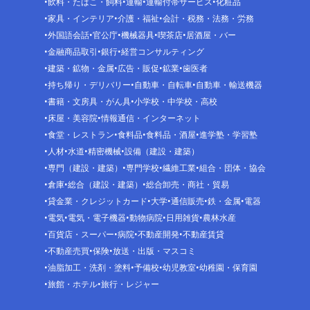
飲料・たばこ・飼料
運輸
運輸付帯サービス
化粧品
家具・インテリア
介護・福祉
会計・税務・法務・労務
外国語会話
官公庁
機械器具
喫茶店
居酒屋・バー
金融商品取引
銀行
経営コンサルティング
建築・鉱物・金属
広告・販促
鉱業
歯医者
持ち帰り・デリバリー
自動車・自転車
自動車・輸送機器
書籍・文房具・がん具
小学校・中学校・高校
床屋・美容院
情報通信・インターネット
食堂・レストラン
食料品
食料品・酒屋
進学塾・学習塾
人材
水道
精密機械
設備（建設・建築）
専門（建設・建築）
専門学校
繊維工業
組合・団体・協会
倉庫
総合（建設・建築）
総合卸売・商社・貿易
貸金業・クレジットカード
大学
通信販売
鉄・金属
電器
電気
電気・電子機器
動物病院
日用雑貨
農林水産
百貨店・スーパー
病院
不動産開発
不動産賃貸
不動産売買
保険
放送・出版・マスコミ
油脂加工・洗剤・塗料
予備校
幼児教室
幼稚園・保育園
旅館・ホテル
旅行・レジャー