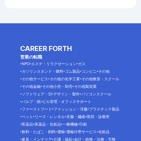
CAREER FORTH
営業の転職
NPO
エステ・リラクゼーション
ガス
ガソリンスタンド・燃料
ゴム製品
コンビニ
その他
その他サービス
その他の化学工業
その他教室・スクール
その他金融
その他小売・卸売
その他製造業
ソフトウェア・SI
デザイン・製作
パソコンスクール
パルプ・紙
ビル管理・オフィスサポート
ファーストフード
ファッション・洋服
プラスチック製品
ペット
リース・レンタル
衣服・繊維
医院・診療所
医薬品
医薬品・化粧品
一般機械
印刷
飲料・たばこ・飼料
運輸
運輸付帯サービス
化粧品
家具・インテリア
介護・福祉
会計・税務・法務・労務