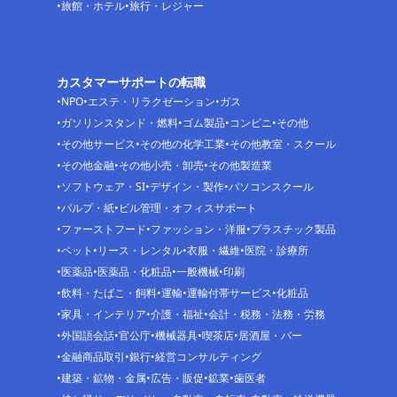
旅館・ホテル
旅行・レジャー
カスタマーサポートの転職
NPO
エステ・リラクゼーション
ガス
ガソリンスタンド・燃料
ゴム製品
コンビニ
その他
その他サービス
その他の化学工業
その他教室・スクール
その他金融
その他小売・卸売
その他製造業
ソフトウェア・SI
デザイン・製作
パソコンスクール
パルプ・紙
ビル管理・オフィスサポート
ファーストフード
ファッション・洋服
プラスチック製品
ペット
リース・レンタル
衣服・繊維
医院・診療所
医薬品
医薬品・化粧品
一般機械
印刷
飲料・たばこ・飼料
運輸
運輸付帯サービス
化粧品
家具・インテリア
介護・福祉
会計・税務・法務・労務
外国語会話
官公庁
機械器具
喫茶店
居酒屋・バー
金融商品取引
銀行
経営コンサルティング
建築・鉱物・金属
広告・販促
鉱業
歯医者