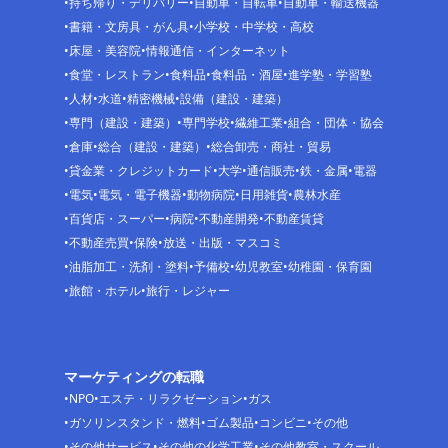
持ち帰り・デリバリー
自動車・自転車
自動車・輸送機器
書籍・文房具・がん具
小学校・中学校・高校
床屋・美容院
情報通信・インターネット
食堂・レストラン
食料品
食料品・酒屋
進学塾・学習塾
人材
水道
精密機械
設備（建設・建築）
専門（建設・建築）
専門学校
繊維工業
組合・団体・協会
倉庫
総合（建設・建築）
総合卸売・商社・貿易
貸金業・クレジットカード
大学
通信販売
鉄・金属
電器
電気
電気・電子機器
動物病院
日用雑貨
農林水産
百貨店・スーパー
病院
不動産開発
不動産賃貸
不動産売買
保険
放送・出版・マスコミ
油脂加工・洗剤・塗料
予備校
幼児教室
幼稚園・保育園
旅館・ホテル
旅行・レジャー
マーケティングの転職
NPO
エステ・リラクゼーション
ガス
ガソリンスタンド・燃料
ゴム製品
コンビニ
その他
その他サービス
その他の化学工業
その他教室・スクール