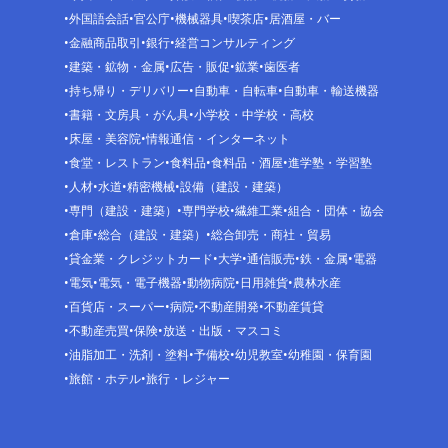
外国語会話
官公庁
機械器具
喫茶店
居酒屋・バー
金融商品取引
銀行
経営コンサルティング
建築・鉱物・金属
広告・販促
鉱業
歯医者
持ち帰り・デリバリー
自動車・自転車
自動車・輸送機器
書籍・文房具・がん具
小学校・中学校・高校
床屋・美容院
情報通信・インターネット
食堂・レストラン
食料品
食料品・酒屋
進学塾・学習塾
人材
水道
精密機械
設備（建設・建築）
専門（建設・建築）
専門学校
繊維工業
組合・団体・協会
倉庫
総合（建設・建築）
総合卸売・商社・貿易
貸金業・クレジットカード
大学
通信販売
鉄・金属
電器
電気
電気・電子機器
動物病院
日用雑貨
農林水産
百貨店・スーパー
病院
不動産開発
不動産賃貸
不動産売買
保険
放送・出版・マスコミ
油脂加工・洗剤・塗料
予備校
幼児教室
幼稚園・保育園
旅館・ホテル
旅行・レジャー