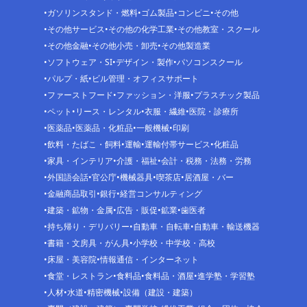
ガソリンスタンド・燃料
ゴム製品
コンビニ
その他
その他サービス
その他の化学工業
その他教室・スクール
その他金融
その他小売・卸売
その他製造業
ソフトウェア・SI
デザイン・製作
パソコンスクール
パルプ・紙
ビル管理・オフィスサポート
ファーストフード
ファッション・洋服
プラスチック製品
ペット
リース・レンタル
衣服・繊維
医院・診療所
医薬品
医薬品・化粧品
一般機械
印刷
飲料・たばこ・飼料
運輸
運輸付帯サービス
化粧品
家具・インテリア
介護・福祉
会計・税務・法務・労務
外国語会話
官公庁
機械器具
喫茶店
居酒屋・バー
金融商品取引
銀行
経営コンサルティング
建築・鉱物・金属
広告・販促
鉱業
歯医者
持ち帰り・デリバリー
自動車・自転車
自動車・輸送機器
書籍・文房具・がん具
小学校・中学校・高校
床屋・美容院
情報通信・インターネット
食堂・レストラン
食料品
食料品・酒屋
進学塾・学習塾
人材
水道
精密機械
設備（建設・建築）