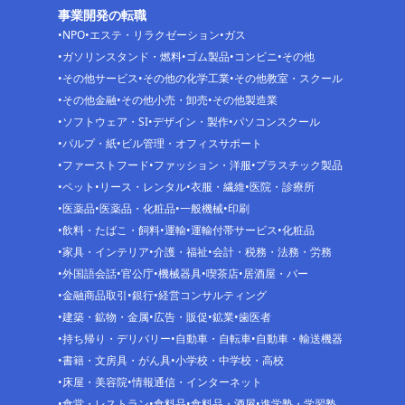
事業開発の転職
NPO
エステ・リラクゼーション
ガス
ガソリンスタンド・燃料
ゴム製品
コンビニ
その他
その他サービス
その他の化学工業
その他教室・スクール
その他金融
その他小売・卸売
その他製造業
ソフトウェア・SI
デザイン・製作
パソコンスクール
パルプ・紙
ビル管理・オフィスサポート
ファーストフード
ファッション・洋服
プラスチック製品
ペット
リース・レンタル
衣服・繊維
医院・診療所
医薬品
医薬品・化粧品
一般機械
印刷
飲料・たばこ・飼料
運輸
運輸付帯サービス
化粧品
家具・インテリア
介護・福祉
会計・税務・法務・労務
外国語会話
官公庁
機械器具
喫茶店
居酒屋・バー
金融商品取引
銀行
経営コンサルティング
建築・鉱物・金属
広告・販促
鉱業
歯医者
持ち帰り・デリバリー
自動車・自転車
自動車・輸送機器
書籍・文房具・がん具
小学校・中学校・高校
床屋・美容院
情報通信・インターネット
食堂・レストラン
食料品
食料品・酒屋
進学塾・学習塾