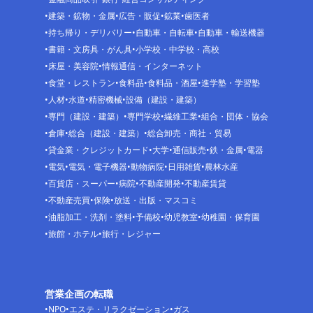
建築・鉱物・金属
広告・販促
鉱業
歯医者
持ち帰り・デリバリー
自動車・自転車
自動車・輸送機器
書籍・文房具・がん具
小学校・中学校・高校
床屋・美容院
情報通信・インターネット
食堂・レストラン
食料品
食料品・酒屋
進学塾・学習塾
人材
水道
精密機械
設備（建設・建築）
専門（建設・建築）
専門学校
繊維工業
組合・団体・協会
倉庫
総合（建設・建築）
総合卸売・商社・貿易
貸金業・クレジットカード
大学
通信販売
鉄・金属
電器
電気
電気・電子機器
動物病院
日用雑貨
農林水産
百貨店・スーパー
病院
不動産開発
不動産賃貸
不動産売買
保険
放送・出版・マスコミ
油脂加工・洗剤・塗料
予備校
幼児教室
幼稚園・保育園
旅館・ホテル
旅行・レジャー
営業企画の転職
NPO
エステ・リラクゼーション
ガス