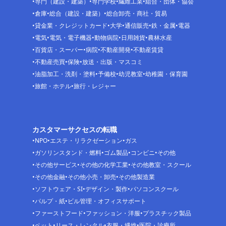
専門（建設・建築）
専門学校
繊維工業
組合・団体・協会
倉庫
総合（建設・建築）
総合卸売・商社・貿易
貸金業・クレジットカード
大学
通信販売
鉄・金属
電器
電気
電気・電子機器
動物病院
日用雑貨
農林水産
百貨店・スーパー
病院
不動産開発
不動産賃貸
不動産売買
保険
放送・出版・マスコミ
油脂加工・洗剤・塗料
予備校
幼児教室
幼稚園・保育園
旅館・ホテル
旅行・レジャー
カスタマーサクセスの転職
NPO
エステ・リラクゼーション
ガス
ガソリンスタンド・燃料
ゴム製品
コンビニ
その他
その他サービス
その他の化学工業
その他教室・スクール
その他金融
その他小売・卸売
その他製造業
ソフトウェア・SI
デザイン・製作
パソコンスクール
パルプ・紙
ビル管理・オフィスサポート
ファーストフード
ファッション・洋服
プラスチック製品
ペット
リース・レンタル
衣服・繊維
医院・診療所