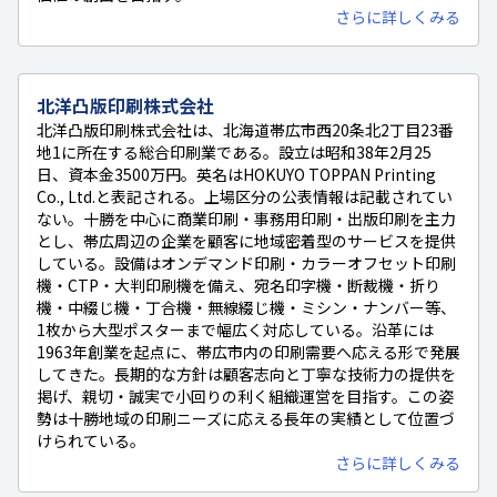
さらに詳しくみる
北洋凸版印刷株式会社
北洋凸版印刷株式会社は、北海道帯広市西20条北2丁目23番
地1に所在する総合印刷業である。設立は昭和38年2月25
日、資本金3500万円。英名はHOKUYO TOPPAN Printing
Co., Ltd.と表記される。上場区分の公表情報は記載されてい
ない。十勝を中心に商業印刷・事務用印刷・出版印刷を主力
とし、帯広周辺の企業を顧客に地域密着型のサービスを提供
している。設備はオンデマンド印刷・カラーオフセット印刷
機・CTP・大判印刷機を備え、宛名印字機・断裁機・折り
機・中綴じ機・丁合機・無線綴じ機・ミシン・ナンバー等、
1枚から大型ポスターまで幅広く対応している。沿革には
1963年創業を起点に、帯広市内の印刷需要へ応える形で発展
してきた。長期的な方針は顧客志向と丁寧な技術力の提供を
掲げ、親切・誠実で小回りの利く組織運営を目指す。この姿
勢は十勝地域の印刷ニーズに応える長年の実績として位置づ
けられている。
さらに詳しくみる