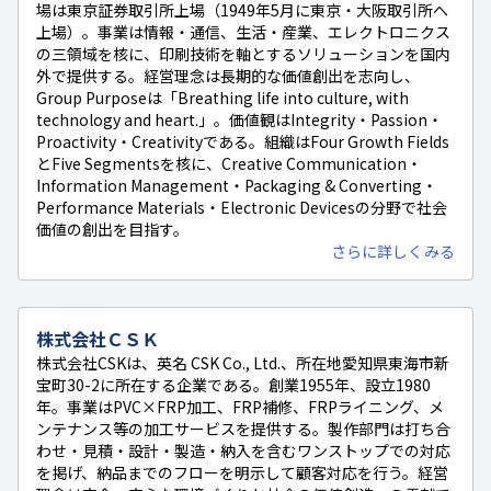
場は東京証券取引所上場（1949年5月に東京・大阪取引所へ
上場）。事業は情報・通信、生活・産業、エレクトロニクス
の三領域を核に、印刷技術を軸とするソリューションを国内
外で提供する。経営理念は長期的な価値創出を志向し、
Group Purposeは「Breathing life into culture, with
technology and heart.」。価値観はIntegrity・Passion・
Proactivity・Creativityである。組織はFour Growth Fields
とFive Segmentsを核に、Creative Communication・
Information Management・Packaging & Converting・
Performance Materials・Electronic Devicesの分野で社会
価値の創出を目指す。
さらに詳しくみる
株式会社ＣＳＫ
株式会社CSKは、英名 CSK Co., Ltd.、所在地愛知県東海市新
宝町30-2に所在する企業である。創業1955年、設立1980
年。事業はPVC×FRP加工、FRP補修、FRPライニング、メ
ンテナンス等の加工サービスを提供する。製作部門は打ち合
わせ・見積・設計・製造・納入を含むワンストップでの対応
を掲げ、納品までのフローを明示して顧客対応を行う。経営