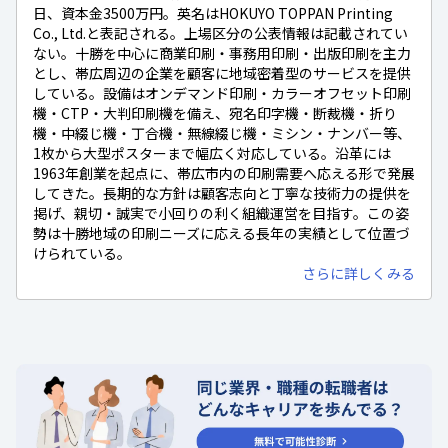
日、資本金3500万円。英名はHOKUYO TOPPAN Printing
Co., Ltd.と表記される。上場区分の公表情報は記載されてい
ない。十勝を中心に商業印刷・事務用印刷・出版印刷を主力
とし、帯広周辺の企業を顧客に地域密着型のサービスを提供
している。設備はオンデマンド印刷・カラーオフセット印刷
機・CTP・大判印刷機を備え、宛名印字機・断裁機・折り
機・中綴じ機・丁合機・無線綴じ機・ミシン・ナンバー等、
1枚から大型ポスターまで幅広く対応している。沿革には
1963年創業を起点に、帯広市内の印刷需要へ応える形で発展
してきた。長期的な方針は顧客志向と丁寧な技術力の提供を
掲げ、親切・誠実で小回りの利く組織運営を目指す。この姿
勢は十勝地域の印刷ニーズに応える長年の実績として位置づ
けられている。
さらに詳しくみる