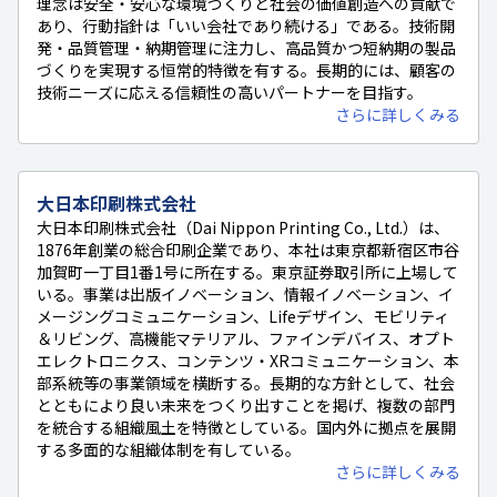
理念は安全・安心な環境づくりと社会の価値創造への貢献で
あり、行動指針は「いい会社であり続ける」である。技術開
発・品質管理・納期管理に注力し、高品質かつ短納期の製品
づくりを実現する恒常的特徴を有する。長期的には、顧客の
技術ニーズに応える信頼性の高いパートナーを目指す。
さらに詳しくみる
大日本印刷株式会社
大日本印刷株式会社（Dai Nippon Printing Co., Ltd.）は、
1876年創業の総合印刷企業であり、本社は東京都新宿区市谷
加賀町一丁目1番1号に所在する。東京証券取引所に上場して
いる。事業は出版イノベーション、情報イノベーション、イ
メージングコミュニケーション、Lifeデザイン、モビリティ
＆リビング、高機能マテリアル、ファインデバイス、オプト
エレクトロニクス、コンテンツ・XRコミュニケーション、本
部系統等の事業領域を横断する。長期的な方針として、社会
とともにより良い未来をつくり出すことを掲げ、複数の部門
を統合する組織風土を特徴としている。国内外に拠点を展開
する多面的な組織体制を有している。
さらに詳しくみる