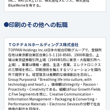
INC.、MKI (U.K.), LTD、株式会社メビウス、株式会社
BlueMemeを有する。
印刷のその他への転職
ＴＯＰＰＡＮホールディングス株式会社
TOPPAN Holdings Inc.は日本の総合印刷グループで、登録所
在地は東京都台東区台東1-5-1 110-8560、1900年設立、上
場は東京証券取引所上場（1949年5月に東京・大阪取引所へ
上場）。事業は情報・通信、生活・産業、エレクトロニクス
の三領域を核に、印刷技術を軸とするソリューションを国内
外で提供する。経営理念は長期的な価値創出を志向し、
Group Purposeは「Breathing life into culture, with
technology and heart.」。価値観はIntegrity・Passion・
Proactivity・Creativityである。組織はFour Growth Fields
とFive Segmentsを核に、Creative Communication・
Information Management・Packaging & Converting・
Performance Materials・Electronic Devicesの分野で社会
価値の創出を目指す。