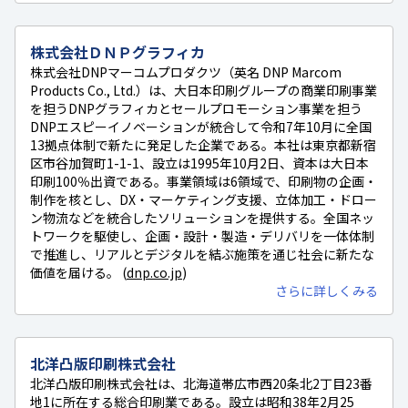
株式会社ＤＮＰグラフィカ
株式会社DNPマーコムプロダクツ（英名 DNP Marcom
Products Co., Ltd.）は、大日本印刷グループの商業印刷事業
を担うDNPグラフィカとセールプロモーション事業を担う
DNPエスピーイノベーションが統合して令和7年10月に全国
13拠点体制で新たに発足した企業である。本社は東京都新宿
区市谷加賀町1-1-1、設立は1995年10月2日、資本は大日本
印刷100％出資である。事業領域は6領域で、印刷物の企画・
制作を核とし、DX・マーケティング支援、立体加工・ドロー
ン物流などを統合したソリューションを提供する。全国ネッ
トワークを駆使し、企画・設計・製造・デリバリを一体体制
で推進し、リアルとデジタルを結ぶ施策を通じ社会に新たな
価値を届ける。 (
dnp.co.jp
)
さらに詳しくみる
北洋凸版印刷株式会社
北洋凸版印刷株式会社は、北海道帯広市西20条北2丁目23番
地1に所在する総合印刷業である。設立は昭和38年2月25