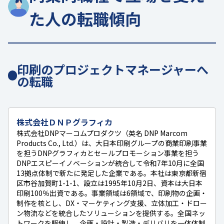
た人の転職傾向
印刷のプロジェクトマネージャーへ
の転職
株式会社ＤＮＰグラフィカ
株式会社DNPマーコムプロダクツ（英名 DNP Marcom
Products Co., Ltd.）は、大日本印刷グループの商業印刷事業
を担うDNPグラフィカとセールプロモーション事業を担う
DNPエスピーイノベーションが統合して令和7年10月に全国
13拠点体制で新たに発足した企業である。本社は東京都新宿
区市谷加賀町1-1-1、設立は1995年10月2日、資本は大日本
印刷100％出資である。事業領域は6領域で、印刷物の企画・
制作を核とし、DX・マーケティング支援、立体加工・ドロー
ン物流などを統合したソリューションを提供する。全国ネッ
トワークを駆使し、企画・設計・製造・デリバリを一体体制