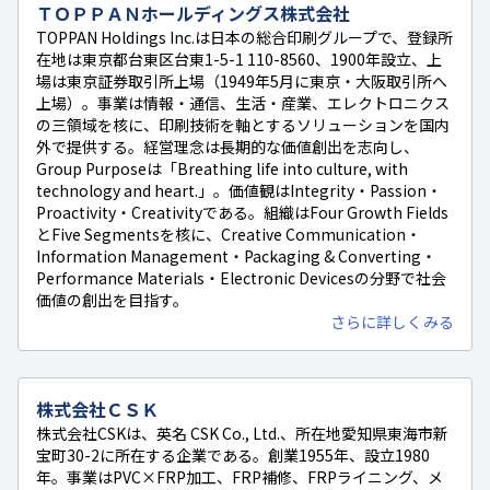
ＴＯＰＰＡＮホールディングス株式会社
TOPPAN Holdings Inc.は日本の総合印刷グループで、登録所
在地は東京都台東区台東1-5-1 110-8560、1900年設立、上
場は東京証券取引所上場（1949年5月に東京・大阪取引所へ
上場）。事業は情報・通信、生活・産業、エレクトロニクス
の三領域を核に、印刷技術を軸とするソリューションを国内
外で提供する。経営理念は長期的な価値創出を志向し、
Group Purposeは「Breathing life into culture, with
technology and heart.」。価値観はIntegrity・Passion・
Proactivity・Creativityである。組織はFour Growth Fields
とFive Segmentsを核に、Creative Communication・
Information Management・Packaging & Converting・
Performance Materials・Electronic Devicesの分野で社会
価値の創出を目指す。
さらに詳しくみる
株式会社ＣＳＫ
株式会社CSKは、英名 CSK Co., Ltd.、所在地愛知県東海市新
宝町30-2に所在する企業である。創業1955年、設立1980
年。事業はPVC×FRP加工、FRP補修、FRPライニング、メ