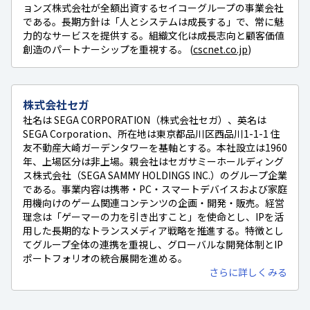
ョンズ株式会社が全額出資するセイコーグループの事業会社
である。長期方針は「人とシステムは成長する」で、常に魅
力的なサービスを提供する。組織文化は成長志向と顧客価値
創造のパートナーシップを重視する。 (
cscnet.co.jp
)
株式会社セガ
社名は SEGA CORPORATION（株式会社セガ）、英名は
SEGA Corporation、所在地は東京都品川区西品川1-1-1 住
友不動産大崎ガーデンタワーを基軸とする。本社設立は1960
年、上場区分は非上場。親会社はセガサミーホールディング
ス株式会社（SEGA SAMMY HOLDINGS INC.）のグループ企業
である。事業内容は携帯・PC・スマートデバイスおよび家庭
用機向けのゲーム関連コンテンツの企画・開発・販売。経営
理念は「ゲーマーの力を引き出すこと」を使命とし、IPを活
用した長期的なトランスメディア戦略を推進する。特徴とし
てグループ全体の連携を重視し、グローバルな開発体制とIP
ポートフォリオの統合展開を進める。
さらに詳しくみる