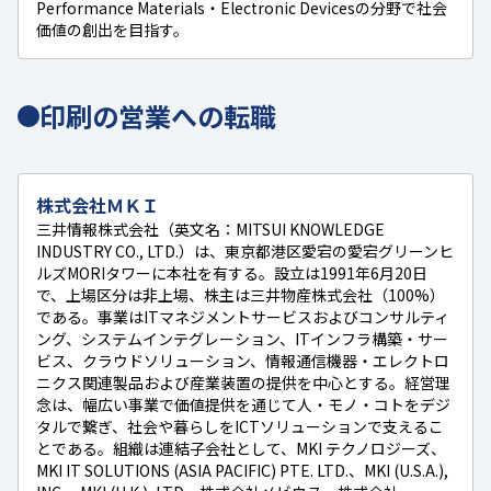
Performance Materials・Electronic Devicesの分野で社会
価値の創出を目指す。
印刷の営業への転職
株式会社ＭＫＩ
三井情報株式会社（英文名：MITSUI KNOWLEDGE
INDUSTRY CO., LTD.）は、東京都港区愛宕の愛宕グリーンヒ
ルズMORIタワーに本社を有する。設立は1991年6月20日
で、上場区分は非上場、株主は三井物産株式会社（100%）
である。事業はITマネジメントサービスおよびコンサルティ
ング、システムインテグレーション、ITインフラ構築・サー
ビス、クラウドソリューション、情報通信機器・エレクトロ
ニクス関連製品および産業装置の提供を中心とする。経営理
念は、幅広い事業で価値提供を通じて人・モノ・コトをデジ
タルで繋ぎ、社会や暮らしをICTソリューションで支えるこ
とである。組織は連結子会社として、MKI テクノロジーズ、
MKI IT SOLUTIONS (ASIA PACIFIC) PTE. LTD.、MKI (U.S.A.),