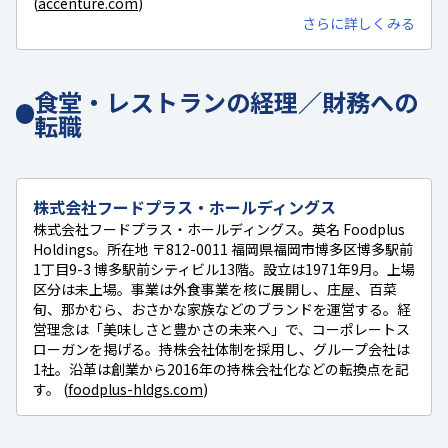
(
accenture.com
)
さらに詳しくみる
食堂・レストランの経理／財務への
転職
株式会社フードプラス・ホールディングス
株式会社フードプラス・ホールディングス。英名 Foodplus
Holdings。所在地 〒812-0011 福岡県福岡市博多区博多駅前
1丁目9-3 博多駅前シティビル13階。設立は1971年9月。上場
区分は未上場。事業は外食事業を核に展開し、庄屋、百菜
旬、那かむら、おさかな家族などのブランドを運営する。経
営理念は「美味しさと豊かさの未来へ」で、コーポレートス
ローガンを掲げる。持株会社体制を採用し、グループ会社は
1社。沿革は創業から2016年の持株会社化などの転換点を記
す。 (
foodplus-hldgs.com
)