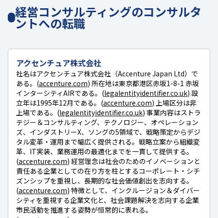
経営コンサルティングのコンサルタ
ントへの転職
アクセンチュア株式会社
社名はアクセンチュア株式会社（Accenture Japan Ltd）で
ある。(
accenture.com
) 所在地は東京都港区赤坂1-8-1 赤坂
インターシティAIRである。(
legalentityidentifier.co.uk
) 設
立年は1995年12月である。(
accenture.com
) 上場区分は非
上場である。(
legalentityidentifier.co.uk
) 事業内容はストラ
テジー＆コンサルティング、テクノロジー、オペレーション
ズ、インダストリーX、ソングの5領域で、戦略策定からデジ
タル変革・運用まで幅広く提供される。戦略立案から組織変
革、IT実装、業務運用の最適化までを一貫して提供する。
(
accenture.com
) 経営理念は社会のためのイノベーションと
責任ある企業としての在り方を柱とするコーポレート・シチ
ズンシップを重視し、長期的な社会価値創出を志向する。
(
accenture.com
) 特徴として、インクルージョン＆ダイバー
シティを重視する企業文化と、社会課題解決を志向する企業
市民活動を推進する姿勢が恒常的に表れる。