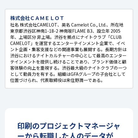
株式会社ＣＡＭＥＬＯＴ
社名 株式会社CAMELOT、英名 Camelot Co., Ltd.、所在地
東京都渋谷区神南1-18-2 神南坂FLAME B3、設立年 2005
年、上場区分 非上場。渋谷を拠点にナイトクラブ「CLUB
CAMELOT」を運営するエンターテインメント企業で、イベ
ント企画・集客支援などの関連事業も展開する。長期方針は
渋谷におけるナイトカルチャーの中心として最高のエンター
テインメントを提供し続けることであり、ブランド価値と顧
客体験の向上を重視する。渋谷最大級のナイトクラブの一つ
として動員力を有する。組織はGFAグループの子会社として
位置づけられ、代表取締役は来住野潤一である。
印刷
の
プロジェクトマネージャ
ー
から転職した人のデータが