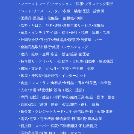
ファーストフード
ファッション・洋服
プラスチック製品
ペット
リース・レンタル
衣服・繊維
医院・診療所
医薬品
医薬品・化粧品
一般機械
印刷
飲料・たばこ・飼料
運輸
運輸付帯サービス
化粧品
家具・インテリア
介護・福祉
会計・税務・法務・労務
外国語会話
官公庁
機械器具
喫茶店
居酒屋・バー
金融商品取引
銀行
経営コンサルティング
建築・鉱物・金属
広告・販促
鉱業
歯医者
持ち帰り・デリバリー
自動車・自転車
自動車・輸送機器
書籍・文房具・がん具
小学校・中学校・高校
床屋・美容院
情報通信・インターネット
食堂・レストラン
食料品
食料品・酒屋
進学塾・学習塾
人材
水道
精密機械
設備（建設・建築）
専門（建設・建築）
専門学校
繊維工業
組合・団体・協会
倉庫
総合（建設・建築）
総合卸売・商社・貿易
貸金業・クレジットカード
大学
通信販売
鉄・金属
電器
電気
電気・電子機器
動物病院
日用雑貨
農林水産
百貨店・スーパー
病院
不動産開発
不動産賃貸
不動産売買
保険
放送・出版・マスコミ