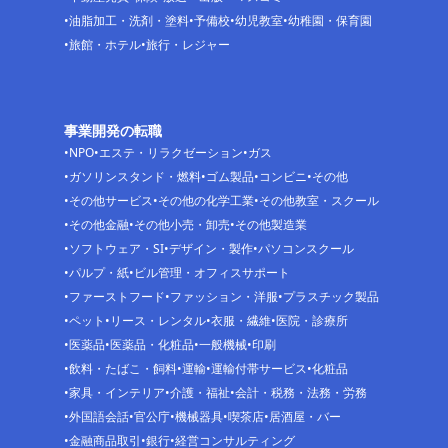
油脂加工・洗剤・塗料
予備校
幼児教室
幼稚園・保育園
旅館・ホテル
旅行・レジャー
事業開発の転職
NPO
エステ・リラクゼーション
ガス
ガソリンスタンド・燃料
ゴム製品
コンビニ
その他
その他サービス
その他の化学工業
その他教室・スクール
その他金融
その他小売・卸売
その他製造業
ソフトウェア・SI
デザイン・製作
パソコンスクール
パルプ・紙
ビル管理・オフィスサポート
ファーストフード
ファッション・洋服
プラスチック製品
ペット
リース・レンタル
衣服・繊維
医院・診療所
医薬品
医薬品・化粧品
一般機械
印刷
飲料・たばこ・飼料
運輸
運輸付帯サービス
化粧品
家具・インテリア
介護・福祉
会計・税務・法務・労務
外国語会話
官公庁
機械器具
喫茶店
居酒屋・バー
金融商品取引
銀行
経営コンサルティング