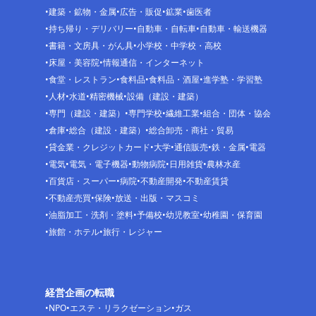
建築・鉱物・金属
広告・販促
鉱業
歯医者
持ち帰り・デリバリー
自動車・自転車
自動車・輸送機器
書籍・文房具・がん具
小学校・中学校・高校
床屋・美容院
情報通信・インターネット
食堂・レストラン
食料品
食料品・酒屋
進学塾・学習塾
人材
水道
精密機械
設備（建設・建築）
専門（建設・建築）
専門学校
繊維工業
組合・団体・協会
倉庫
総合（建設・建築）
総合卸売・商社・貿易
貸金業・クレジットカード
大学
通信販売
鉄・金属
電器
電気
電気・電子機器
動物病院
日用雑貨
農林水産
百貨店・スーパー
病院
不動産開発
不動産賃貸
不動産売買
保険
放送・出版・マスコミ
油脂加工・洗剤・塗料
予備校
幼児教室
幼稚園・保育園
旅館・ホテル
旅行・レジャー
経営企画の転職
NPO
エステ・リラクゼーション
ガス