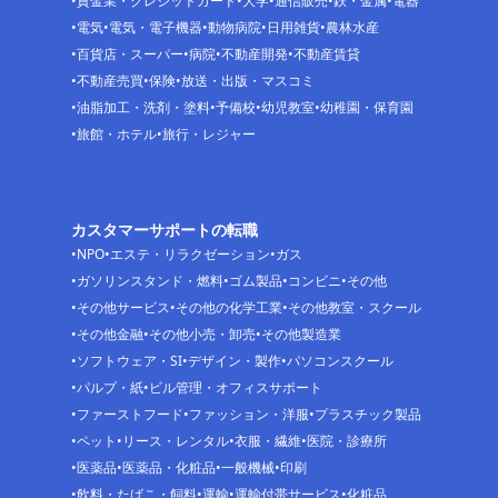
貸金業・クレジットカード
大学
通信販売
鉄・金属
電器
電気
電気・電子機器
動物病院
日用雑貨
農林水産
百貨店・スーパー
病院
不動産開発
不動産賃貸
不動産売買
保険
放送・出版・マスコミ
油脂加工・洗剤・塗料
予備校
幼児教室
幼稚園・保育園
旅館・ホテル
旅行・レジャー
カスタマーサポートの転職
NPO
エステ・リラクゼーション
ガス
ガソリンスタンド・燃料
ゴム製品
コンビニ
その他
その他サービス
その他の化学工業
その他教室・スクール
その他金融
その他小売・卸売
その他製造業
ソフトウェア・SI
デザイン・製作
パソコンスクール
パルプ・紙
ビル管理・オフィスサポート
ファーストフード
ファッション・洋服
プラスチック製品
ペット
リース・レンタル
衣服・繊維
医院・診療所
医薬品
医薬品・化粧品
一般機械
印刷
飲料・たばこ・飼料
運輸
運輸付帯サービス
化粧品