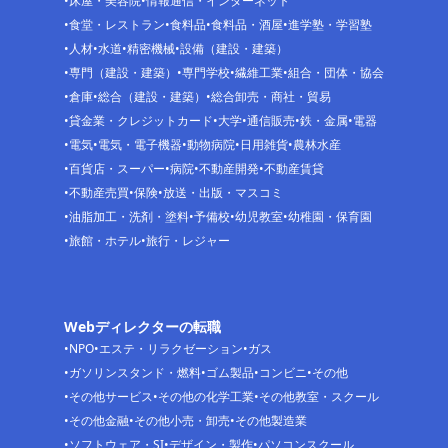
床屋・美容院
情報通信・インターネット
食堂・レストラン
食料品
食料品・酒屋
進学塾・学習塾
人材
水道
精密機械
設備（建設・建築）
専門（建設・建築）
専門学校
繊維工業
組合・団体・協会
倉庫
総合（建設・建築）
総合卸売・商社・貿易
貸金業・クレジットカード
大学
通信販売
鉄・金属
電器
電気
電気・電子機器
動物病院
日用雑貨
農林水産
百貨店・スーパー
病院
不動産開発
不動産賃貸
不動産売買
保険
放送・出版・マスコミ
油脂加工・洗剤・塗料
予備校
幼児教室
幼稚園・保育園
旅館・ホテル
旅行・レジャー
Webディレクターの転職
NPO
エステ・リラクゼーション
ガス
ガソリンスタンド・燃料
ゴム製品
コンビニ
その他
その他サービス
その他の化学工業
その他教室・スクール
その他金融
その他小売・卸売
その他製造業
ソフトウェア・SI
デザイン・製作
パソコンスクール