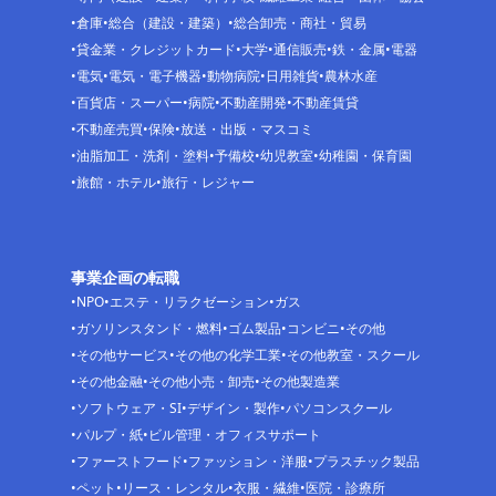
倉庫
総合（建設・建築）
総合卸売・商社・貿易
貸金業・クレジットカード
大学
通信販売
鉄・金属
電器
電気
電気・電子機器
動物病院
日用雑貨
農林水産
百貨店・スーパー
病院
不動産開発
不動産賃貸
不動産売買
保険
放送・出版・マスコミ
油脂加工・洗剤・塗料
予備校
幼児教室
幼稚園・保育園
旅館・ホテル
旅行・レジャー
事業企画の転職
NPO
エステ・リラクゼーション
ガス
ガソリンスタンド・燃料
ゴム製品
コンビニ
その他
その他サービス
その他の化学工業
その他教室・スクール
その他金融
その他小売・卸売
その他製造業
ソフトウェア・SI
デザイン・製作
パソコンスクール
パルプ・紙
ビル管理・オフィスサポート
ファーストフード
ファッション・洋服
プラスチック製品
ペット
リース・レンタル
衣服・繊維
医院・診療所