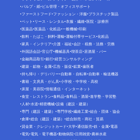
パルプ・紙
ビル管理・オフィスサポート
ファーストフード
ファッション・洋服
プラスチック製品
ペット
リース・レンタル
衣服・繊維
医院・診療所
医薬品
医薬品・化粧品
一般機械
印刷
飲料・たばこ・飼料
運輸
運輸付帯サービス
化粧品
家具・インテリア
介護・福祉
会計・税務・法務・労務
外国語会話
官公庁
機械器具
喫茶店
居酒屋・バー
金融商品取引
銀行
経営コンサルティング
建築・鉱物・金属
広告・販促
鉱業
歯医者
持ち帰り・デリバリー
自動車・自転車
自動車・輸送機器
書籍・文房具・がん具
小学校・中学校・高校
床屋・美容院
情報通信・インターネット
食堂・レストラン
食料品
食料品・酒屋
進学塾・学習塾
人材
水道
精密機械
設備（建設・建築）
専門（建設・建築）
専門学校
繊維工業
組合・団体・協会
倉庫
総合（建設・建築）
総合卸売・商社・貿易
貸金業・クレジットカード
大学
通信販売
鉄・金属
電器
電気
電気・電子機器
動物病院
日用雑貨
農林水産