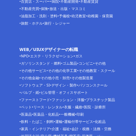
百貨店・スーパー
病院
不動産開発
不動産賃貸
不動産売買
保険
放送・出版・マスコミ
油脂加工・洗剤・塗料
予備校
幼児教室
幼稚園・保育園
旅館・ホテル
旅行・レジャー
WEB／UIUXデザイナーの転職
NPO
エステ・リラクゼーション
ガス
ガソリンスタンド・燃料
ゴム製品
コンビニ
その他
その他サービス
その他の化学工業
その他教室・スクール
その他金融
その他小売・卸売
その他製造業
ソフトウェア・SI
デザイン・製作
パソコンスクール
パルプ・紙
ビル管理・オフィスサポート
ファーストフード
ファッション・洋服
プラスチック製品
ペット
リース・レンタル
衣服・繊維
医院・診療所
医薬品
医薬品・化粧品
一般機械
印刷
飲料・たばこ・飼料
運輸
運輸付帯サービス
化粧品
家具・インテリア
介護・福祉
会計・税務・法務・労務