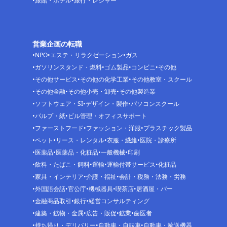
旅館・ホテル
旅行・レジャー
営業企画の転職
NPO
エステ・リラクゼーション
ガス
ガソリンスタンド・燃料
ゴム製品
コンビニ
その他
その他サービス
その他の化学工業
その他教室・スクール
その他金融
その他小売・卸売
その他製造業
ソフトウェア・SI
デザイン・製作
パソコンスクール
パルプ・紙
ビル管理・オフィスサポート
ファーストフード
ファッション・洋服
プラスチック製品
ペット
リース・レンタル
衣服・繊維
医院・診療所
医薬品
医薬品・化粧品
一般機械
印刷
飲料・たばこ・飼料
運輸
運輸付帯サービス
化粧品
家具・インテリア
介護・福祉
会計・税務・法務・労務
外国語会話
官公庁
機械器具
喫茶店
居酒屋・バー
金融商品取引
銀行
経営コンサルティング
建築・鉱物・金属
広告・販促
鉱業
歯医者
持ち帰り・デリバリー
自動車・自転車
自動車・輸送機器