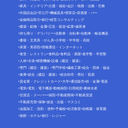
家具・インテリア
介護・福祉
会計・税務・法務・労務
外国語会話
官公庁
機械器具
喫茶店
居酒屋・バー
金融商品取引
銀行
経営コンサルティング
建築・鉱物・金属
広告・販促
鉱業
歯医者
持ち帰り・デリバリー
自動車・自転車
自動車・輸送機器
書籍・文房具・がん具
小学校・中学校・高校
床屋・美容院
情報通信・インターネット
食堂・レストラン
食料品
食料品・酒屋
進学塾・学習塾
人材
水道
精密機械
設備（建設・建築）
専門（建設・建築）
専門学校
繊維工業
組合・団体・協会
倉庫
総合（建設・建築）
総合卸売・商社・貿易
貸金業・クレジットカード
大学
通信販売
鉄・金属
電器
電気
電気・電子機器
動物病院
日用雑貨
農林水産
百貨店・スーパー
病院
不動産開発
不動産賃貸
不動産売買
保険
放送・出版・マスコミ
油脂加工・洗剤・塗料
予備校
幼児教室
幼稚園・保育園
旅館・ホテル
旅行・レジャー