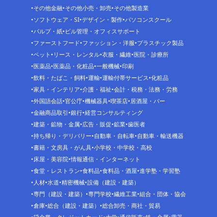
その他金融
その他小売・卸売
その他製造業
ソフトウェア・SI
デザイン・製作
パソコンスクール
パルプ・紙
ビル管理・オフィスサポート
ファーストフード
ファッション・洋服
プラスチック製品
ペット
リース・レンタル
衣服・繊維
医院・診療所
医薬品
医薬品・化粧品
一般機械
印刷
飲料・たばこ・飼料
運輸
運輸付帯サービス
化粧品
家具・インテリア
介護・福祉
会計・税務・法務・労務
外国語会話
官公庁
機械器具
喫茶店
居酒屋・バー
金融商品取引
銀行
経営コンサルティング
建築・鉱物・金属
広告・販促
鉱業
歯医者
持ち帰り・デリバリー
自動車・自転車
自動車・輸送機器
書籍・文房具・がん具
小学校・中学校・高校
床屋・美容院
情報通信・インターネット
食堂・レストラン
食料品
食料品・酒屋
進学塾・学習塾
人材
水道
精密機械
設備（建設・建築）
専門（建設・建築）
専門学校
繊維工業
組合・団体・協会
倉庫
総合（建設・建築）
総合卸売・商社・貿易