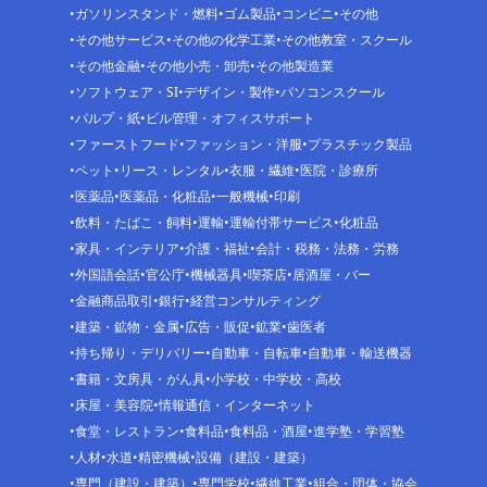
ガソリンスタンド・燃料
ゴム製品
コンビニ
その他
その他サービス
その他の化学工業
その他教室・スクール
その他金融
その他小売・卸売
その他製造業
ソフトウェア・SI
デザイン・製作
パソコンスクール
パルプ・紙
ビル管理・オフィスサポート
ファーストフード
ファッション・洋服
プラスチック製品
ペット
リース・レンタル
衣服・繊維
医院・診療所
医薬品
医薬品・化粧品
一般機械
印刷
飲料・たばこ・飼料
運輸
運輸付帯サービス
化粧品
家具・インテリア
介護・福祉
会計・税務・法務・労務
外国語会話
官公庁
機械器具
喫茶店
居酒屋・バー
金融商品取引
銀行
経営コンサルティング
建築・鉱物・金属
広告・販促
鉱業
歯医者
持ち帰り・デリバリー
自動車・自転車
自動車・輸送機器
書籍・文房具・がん具
小学校・中学校・高校
床屋・美容院
情報通信・インターネット
食堂・レストラン
食料品
食料品・酒屋
進学塾・学習塾
人材
水道
精密機械
設備（建設・建築）
専門（建設・建築）
専門学校
繊維工業
組合・団体・協会