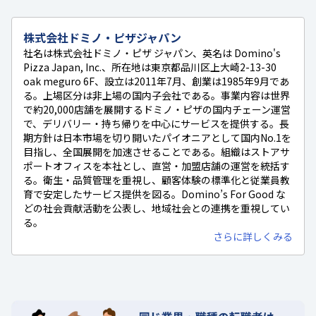
株式会社ドミノ・ピザジャパン
社名は株式会社ドミノ・ピザ ジャパン、英名は Domino's
Pizza Japan, Inc.、所在地は東京都品川区上大崎2-13-30
oak meguro 6F、設立は2011年7月、創業は1985年9月であ
る。上場区分は非上場の国内子会社である。事業内容は世界
で約20,000店舗を展開するドミノ・ピザの国内チェーン運営
で、デリバリー・持ち帰りを中心にサービスを提供する。長
期方針は日本市場を切り開いたパイオニアとして国内No.1を
目指し、全国展開を加速させることである。組織はストアサ
ポートオフィスを本社とし、直営・加盟店舗の運営を統括す
る。衛生・品質管理を重視し、顧客体験の標準化と従業員教
育で安定したサービス提供を図る。Domino’s For Good な
どの社会貢献活動を公表し、地域社会との連携を重視してい
る。
さらに詳しくみる