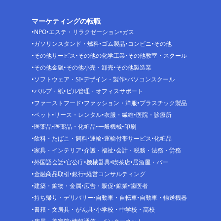
マーケティングの転職
NPO
エステ・リラクゼーション
ガス
ガソリンスタンド・燃料
ゴム製品
コンビニ
その他
その他サービス
その他の化学工業
その他教室・スクール
その他金融
その他小売・卸売
その他製造業
ソフトウェア・SI
デザイン・製作
パソコンスクール
パルプ・紙
ビル管理・オフィスサポート
ファーストフード
ファッション・洋服
プラスチック製品
ペット
リース・レンタル
衣服・繊維
医院・診療所
医薬品
医薬品・化粧品
一般機械
印刷
飲料・たばこ・飼料
運輸
運輸付帯サービス
化粧品
家具・インテリア
介護・福祉
会計・税務・法務・労務
外国語会話
官公庁
機械器具
喫茶店
居酒屋・バー
金融商品取引
銀行
経営コンサルティング
建築・鉱物・金属
広告・販促
鉱業
歯医者
持ち帰り・デリバリー
自動車・自転車
自動車・輸送機器
書籍・文房具・がん具
小学校・中学校・高校