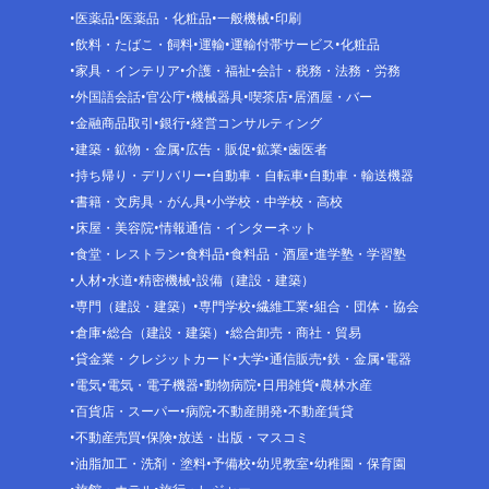
医薬品
医薬品・化粧品
一般機械
印刷
飲料・たばこ・飼料
運輸
運輸付帯サービス
化粧品
家具・インテリア
介護・福祉
会計・税務・法務・労務
外国語会話
官公庁
機械器具
喫茶店
居酒屋・バー
金融商品取引
銀行
経営コンサルティング
建築・鉱物・金属
広告・販促
鉱業
歯医者
持ち帰り・デリバリー
自動車・自転車
自動車・輸送機器
書籍・文房具・がん具
小学校・中学校・高校
床屋・美容院
情報通信・インターネット
食堂・レストラン
食料品
食料品・酒屋
進学塾・学習塾
人材
水道
精密機械
設備（建設・建築）
専門（建設・建築）
専門学校
繊維工業
組合・団体・協会
倉庫
総合（建設・建築）
総合卸売・商社・貿易
貸金業・クレジットカード
大学
通信販売
鉄・金属
電器
電気
電気・電子機器
動物病院
日用雑貨
農林水産
百貨店・スーパー
病院
不動産開発
不動産賃貸
不動産売買
保険
放送・出版・マスコミ
油脂加工・洗剤・塗料
予備校
幼児教室
幼稚園・保育園