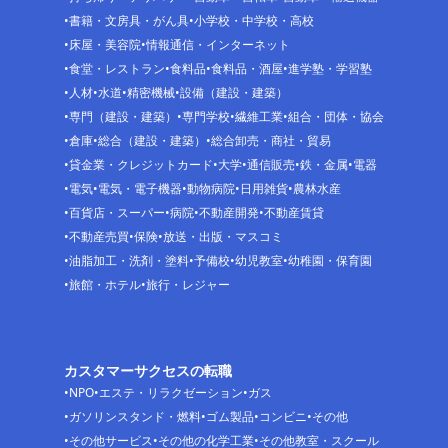
書籍・文房具・がん具
小学校・中学校・高校
床屋・美容院
情報通信・インターネット
食堂・レストラン
食料品
食料品・酒屋
進学塾・学習塾
人材
水道
精密機械
設備（建設・建築）
専門（建設・建築）
専門学校
繊維工業
組合・団体・協会
倉庫
総合（建設・建築）
総合卸売・商社・貿易
貸金業・クレジットカード
大学
通信販売
鉄・金属
電器
電気
電気・電子機器
動物病院
日用雑貨
農林水産
百貨店・スーパー
病院
不動産開発
不動産賃貸
不動産売買
保険
放送・出版・マスコミ
油脂加工・洗剤・塗料
予備校
幼児教室
幼稚園・保育園
旅館・ホテル
旅行・レジャー
カスタマーサクセスの転職
NPO
エステ・リラクゼーション
ガス
ガソリンスタンド・燃料
ゴム製品
コンビニ
その他
その他サービス
その他の化学工業
その他教室・スクール