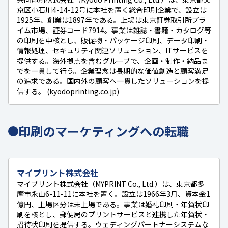
京区小石川4-14-12号に本社を置く総合印刷企業で、設立は
1925年、創業は1897年である。上場は東京証券取引所プラ
イム市場、証券コード7914。事業は雑誌・書籍・カタログ等
の印刷を中核とし、販促物・パッケージ印刷、データ印刷・
情報処理、セキュリティ関連ソリューション、ITサービスを
提供する。海外拠点を含むグループで、企画・制作・納品ま
でを一貫して行う。企業理念は長期的な価値創造と顧客満足
の追求である。国内外の顧客へ一貫したソリューションを提
供する。 (
kyodoprinting.co.jp
)
印刷のマーケティングへの転職
マイプリント株式会社
マイプリント株式会社（MYPRINT Co., Ltd.）は、東京都多
摩市永山6-11-11に本社を置く。設立は1966年3月、資本金1
億円、上場区分は未上場である。事業は婚礼印刷・年賀状印
刷を核とし、郵便局のプリントサービスと連携した年賀状・
招待状印刷を提供する。ウェディングパートナーシステムな