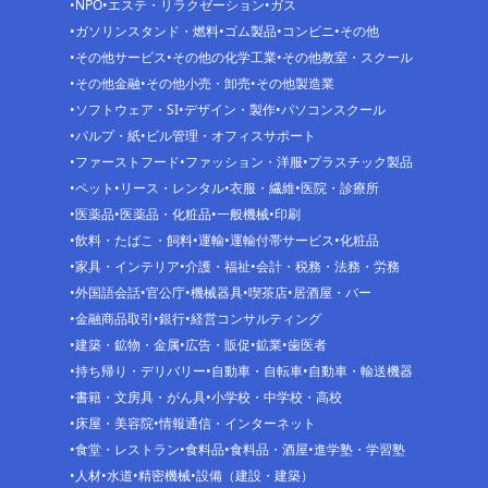
NPO
エステ・リラクゼーション
ガス
ガソリンスタンド・燃料
ゴム製品
コンビニ
その他
その他サービス
その他の化学工業
その他教室・スクール
その他金融
その他小売・卸売
その他製造業
ソフトウェア・SI
デザイン・製作
パソコンスクール
パルプ・紙
ビル管理・オフィスサポート
ファーストフード
ファッション・洋服
プラスチック製品
ペット
リース・レンタル
衣服・繊維
医院・診療所
医薬品
医薬品・化粧品
一般機械
印刷
飲料・たばこ・飼料
運輸
運輸付帯サービス
化粧品
家具・インテリア
介護・福祉
会計・税務・法務・労務
外国語会話
官公庁
機械器具
喫茶店
居酒屋・バー
金融商品取引
銀行
経営コンサルティング
建築・鉱物・金属
広告・販促
鉱業
歯医者
持ち帰り・デリバリー
自動車・自転車
自動車・輸送機器
書籍・文房具・がん具
小学校・中学校・高校
床屋・美容院
情報通信・インターネット
食堂・レストラン
食料品
食料品・酒屋
進学塾・学習塾
人材
水道
精密機械
設備（建設・建築）