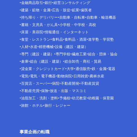
金融商品取引
銀行
経営コンサルティング
建築・鉱物・金属
広告・販促
鉱業
歯医者
持ち帰り・デリバリー
自動車・自転車
自動車・輸送機器
書籍・文房具・がん具
小学校・中学校・高校
床屋・美容院
情報通信・インターネット
食堂・レストラン
食料品
食料品・酒屋
進学塾・学習塾
人材
水道
精密機械
設備（建設・建築）
専門（建設・建築）
専門学校
繊維工業
組合・団体・協会
倉庫
総合（建設・建築）
総合卸売・商社・貿易
貸金業・クレジットカード
大学
通信販売
鉄・金属
電器
電気
電気・電子機器
動物病院
日用雑貨
農林水産
百貨店・スーパー
病院
不動産開発
不動産賃貸
不動産売買
保険
放送・出版・マスコミ
油脂加工・洗剤・塗料
予備校
幼児教室
幼稚園・保育園
旅館・ホテル
旅行・レジャー
事業企画の転職