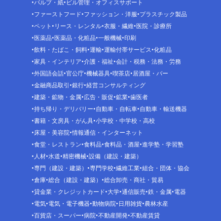
パルプ・紙
ビル管理・オフィスサポート
ファーストフード
ファッション・洋服
プラスチック製品
ペット
リース・レンタル
衣服・繊維
医院・診療所
医薬品
医薬品・化粧品
一般機械
印刷
飲料・たばこ・飼料
運輸
運輸付帯サービス
化粧品
家具・インテリア
介護・福祉
会計・税務・法務・労務
外国語会話
官公庁
機械器具
喫茶店
居酒屋・バー
金融商品取引
銀行
経営コンサルティング
建築・鉱物・金属
広告・販促
鉱業
歯医者
持ち帰り・デリバリー
自動車・自転車
自動車・輸送機器
書籍・文房具・がん具
小学校・中学校・高校
床屋・美容院
情報通信・インターネット
食堂・レストラン
食料品
食料品・酒屋
進学塾・学習塾
人材
水道
精密機械
設備（建設・建築）
専門（建設・建築）
専門学校
繊維工業
組合・団体・協会
倉庫
総合（建設・建築）
総合卸売・商社・貿易
貸金業・クレジットカード
大学
通信販売
鉄・金属
電器
電気
電気・電子機器
動物病院
日用雑貨
農林水産
百貨店・スーパー
病院
不動産開発
不動産賃貸