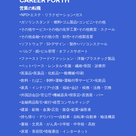
営業の転職
NPO
エステ・リラクゼーション
ガス
ガソリンスタンド・燃料
ゴム製品
コンビニ
その他
その他サービス
その他の化学工業
その他教室・スクール
その他金融
その他小売・卸売
その他製造業
ソフトウェア・SI
デザイン・製作
パソコンスクール
パルプ・紙
ビル管理・オフィスサポート
ファーストフード
ファッション・洋服
プラスチック製品
ペット
リース・レンタル
衣服・繊維
医院・診療所
医薬品
医薬品・化粧品
一般機械
印刷
飲料・たばこ・飼料
運輸
運輸付帯サービス
化粧品
家具・インテリア
介護・福祉
会計・税務・法務・労務
外国語会話
官公庁
機械器具
喫茶店
居酒屋・バー
金融商品取引
銀行
経営コンサルティング
建築・鉱物・金属
広告・販促
鉱業
歯医者
持ち帰り・デリバリー
自動車・自転車
自動車・輸送機器
書籍・文房具・がん具
小学校・中学校・高校
床屋・美容院
情報通信・インターネット