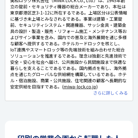
美和ロック株式会社（MIWA LOCK Co., Ltd.）は、1945年創
立の錠前・セキュリティ機器の総合メーカーであり、本社は
東京都港区芝3-1-12に所在するである。上場区分は公表情報
に基づき未上場とみなされるである。事業は建築・工業錠
前、セキュリティシステム・関連機器、サッシ金具・建築金
具の設計・製造・販売・リフォーム施工・メンテナンス等お
よびサイン事業を含み、国内での普及と海外展開を通じ多様
な顧客へ提供するである。ホテルカードロックを核とし、
IoT連携やスマートロック等の先端技術を組み合わせた総合
ソリューションを推進するである。理念は独創と先進技術で
安全・安心を社会へ届け、公共施設から民間施設まで快適な
暮らしを支えることであるである。国内拠点を有し、海外拠
点を通じたグローバルな供給網を構築しているである。ホテ
ル・宿泊施設、商業・公共施設、住宅関連の顧客へ長期的な
安定供給を目指すである。(
miwa-lock.co.jp
)
さらに詳しくみる