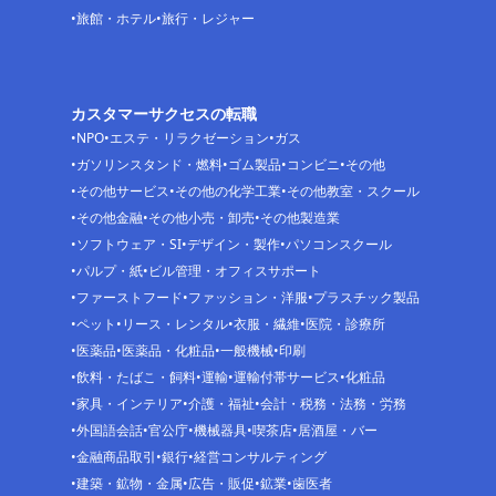
旅館・ホテル
旅行・レジャー
カスタマーサクセスの転職
NPO
エステ・リラクゼーション
ガス
ガソリンスタンド・燃料
ゴム製品
コンビニ
その他
その他サービス
その他の化学工業
その他教室・スクール
その他金融
その他小売・卸売
その他製造業
ソフトウェア・SI
デザイン・製作
パソコンスクール
パルプ・紙
ビル管理・オフィスサポート
ファーストフード
ファッション・洋服
プラスチック製品
ペット
リース・レンタル
衣服・繊維
医院・診療所
医薬品
医薬品・化粧品
一般機械
印刷
飲料・たばこ・飼料
運輸
運輸付帯サービス
化粧品
家具・インテリア
介護・福祉
会計・税務・法務・労務
外国語会話
官公庁
機械器具
喫茶店
居酒屋・バー
金融商品取引
銀行
経営コンサルティング
建築・鉱物・金属
広告・販促
鉱業
歯医者