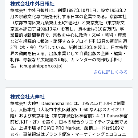
株式会社中外日報社
株式会社中外日報社は、創業1897年10月1日、設立1953年2
月の宗教文化専門紙を刊行する日本の企業である。京都本社
（京都市南区東九条東山王町9番地）と東京支社（東京都文
京区本郷四丁目9番13号）を有し、資本金は310百万円。事
業目的は新聞発行で、宗教を中心に政治・文学・芸術・産業
などを網羅的に報道・論評するタブロイド判12頁の新聞を週
2回（水・金）発行している。紙齢は120年を超え、日本宗教
界の動向を伝える。出版事業として自費出版の企画・編集・
制作、寺報など広報誌の印刷、カレンダーの制作も手掛け
る。 (
chugainippoh.co.jp
)
さらに詳しくみる
株式会社大伸社
株式会社大伸社 Daishinsha Inc. は、1952年3月10日に創業
し、大阪本社（大阪市中央区難波5-1-60 なんばスカイオ17
階）および東京本社（東京都渋谷区神宮前2-4-11 Daiwa神宮
前ビル1F・2F）を置く、日本の総合クリエイティブ企業であ
る。上場市場はTOKYO PRO Market、銘柄コードは9169で
ある。事業領域はブランド促進・マーケティングとコミュニ