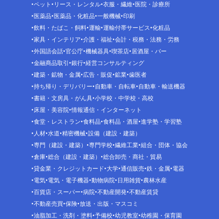
ペット
リース・レンタル
衣服・繊維
医院・診療所
医薬品
医薬品・化粧品
一般機械
印刷
飲料・たばこ・飼料
運輸
運輸付帯サービス
化粧品
家具・インテリア
介護・福祉
会計・税務・法務・労務
外国語会話
官公庁
機械器具
喫茶店
居酒屋・バー
金融商品取引
銀行
経営コンサルティング
建築・鉱物・金属
広告・販促
鉱業
歯医者
持ち帰り・デリバリー
自動車・自転車
自動車・輸送機器
書籍・文房具・がん具
小学校・中学校・高校
床屋・美容院
情報通信・インターネット
食堂・レストラン
食料品
食料品・酒屋
進学塾・学習塾
人材
水道
精密機械
設備（建設・建築）
専門（建設・建築）
専門学校
繊維工業
組合・団体・協会
倉庫
総合（建設・建築）
総合卸売・商社・貿易
貸金業・クレジットカード
大学
通信販売
鉄・金属
電器
電気
電気・電子機器
動物病院
日用雑貨
農林水産
百貨店・スーパー
病院
不動産開発
不動産賃貸
不動産売買
保険
放送・出版・マスコミ
油脂加工・洗剤・塗料
予備校
幼児教室
幼稚園・保育園