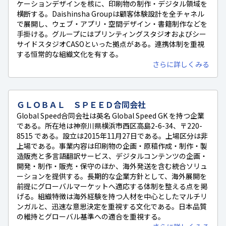
ケーションデザインを核に、印刷物の制作・デジタル領域を
横断する。Daishinsha Groupは顧客体験設計を全チャネル
で展開し、ウェブ・アプリ・空間デザイン・書籍制作などを
手掛ける。グループにはプリンティングスタジオおよびシー
サイドスタジオCASOといった拠点がある。連携体制を重視
する恒常的な組織文化を有する。
さらに詳しくみる
ＧＬＯＢＡＬ ＳＰＥＥＤ合同会社
Global Speed合同会社は英名 Global Speed GK を持つ企業
である。所在地は神奈川県横浜市西区高島2-6-34、〒220-
8515 である。設立は2015年11月27日である。上場区分は非
上場である。事業内容は印刷物の企画・原稿作成・制作・製
造販売と多言語翻訳サービス、デジタルコンテンツの企画・
開発・制作・販売・保守のほか、海外発送を含む統合ソリュ
ーションを提供する。長期的な企業方針として、海外展開を
前提にグローバルマーケットへ適応する体制を整える点を掲
げる。組織特徴は海外経験を持つ人材を中心としたマルチリ
ンガルと、迅速な意思決定を重視する文化である。日本品質
の維持とグローバル基準への適合を重視する。