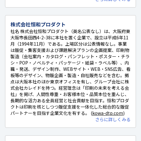
株式会社恒和プロダクト
社名 株式会社恒和プロダクト（英名公表なし）は、大阪府東
大阪市長田西4-2-38に本社を置く企業で、設立は平成6年11
月（1994年11月）である。上場区分は公表情報なし。事業
は販促・集客支援および課題解決プランの企画提案、印刷物
製造（会社案内・カタログ・パンフレット・ポスター・チラ
シ・POP・ノベルティ・パッケージ・紙袋・ラベル等）、内
職・発送、デザイン制作、WEBサイト・WEB・SNS広告、看
板等のデザイン、物販企画・製造・自社販売などを含む。拠
点は大阪本社のほか東京オフィスを有し、グループ会社に株
式会社カレイドを持つ。経営理念は「印刷の未来を考える会
社」を掲げ、人間性尊重・お客様本位・品質本位を重んじ、
長期的な活力ある全員経営と社会貢献を目指す。恒和プロダ
クトは印刷を核としつつ販促支援を一体化した総合的な販促
パートナーを目指す企業文化を有する。 (
kowa-dtp.com
)
さらに詳しくみる