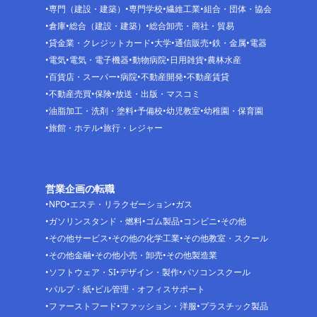
専門（建設・建築）
専門学校
繊維工業
組合・団体・協会
倉庫
総合（建設・建築）
総合卸売・商社・貿易
貸金業・クレジットカード
大学
通信販売
鉄・金属
電器
電気
電気・電子機器
動物病院
日用雑貨
農林水産
百貨店・スーパー
病院
不動産開発
不動産賃貸
不動産売買
保険
放送・出版・マスコミ
油脂加工・洗剤・塗料
予備校
幼児教室
幼稚園・保育園
旅館・ホテル
旅行・レジャー
営業企画の転職
NPO
エステ・リラクゼーション
ガス
ガソリンスタンド・燃料
ゴム製品
コンビニ
その他
その他サービス
その他の化学工業
その他教室・スクール
その他金融
その他小売・卸売
その他製造業
ソフトウェア・SI
デザイン・製作
パソコンスクール
パルプ・紙
ビル管理・オフィスサポート
ファーストフード
ファッション・洋服
プラスチック製品