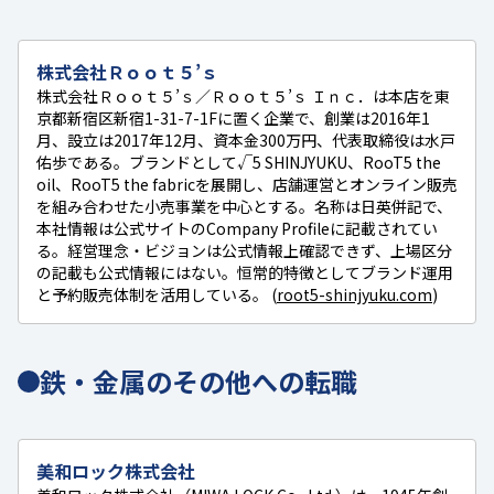
株式会社Ｒｏｏｔ５’ｓ
株式会社Ｒｏｏｔ５’ｓ／Ｒｏｏｔ５’ｓ Ｉｎｃ．は本店を東
京都新宿区新宿1-31-7-1Fに置く企業で、創業は2016年1
月、設立は2017年12月、資本金300万円、代表取締役は水戸
佑歩である。ブランドとして√5 SHINJYUKU、RooT5 the
oil、RooT5 the fabricを展開し、店舗運営とオンライン販売
を組み合わせた小売事業を中心とする。名称は日英併記で、
本社情報は公式サイトのCompany Profileに記載されてい
る。経営理念・ビジョンは公式情報上確認できず、上場区分
の記載も公式情報にはない。恒常的特徴としてブランド運用
と予約販売体制を活用している。 (
root5-shinjyuku.com
)
鉄・金属のその他への転職
美和ロック株式会社