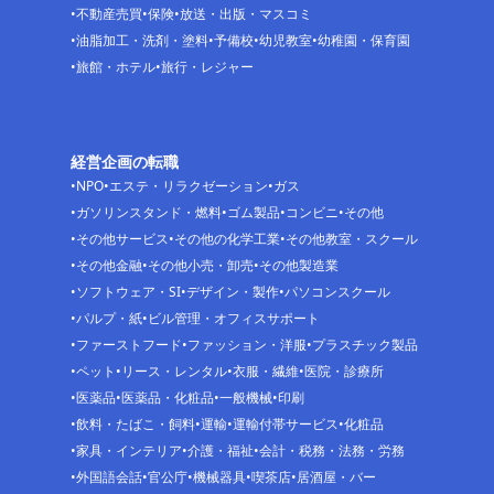
不動産売買
保険
放送・出版・マスコミ
油脂加工・洗剤・塗料
予備校
幼児教室
幼稚園・保育園
旅館・ホテル
旅行・レジャー
経営企画の転職
NPO
エステ・リラクゼーション
ガス
ガソリンスタンド・燃料
ゴム製品
コンビニ
その他
その他サービス
その他の化学工業
その他教室・スクール
その他金融
その他小売・卸売
その他製造業
ソフトウェア・SI
デザイン・製作
パソコンスクール
パルプ・紙
ビル管理・オフィスサポート
ファーストフード
ファッション・洋服
プラスチック製品
ペット
リース・レンタル
衣服・繊維
医院・診療所
医薬品
医薬品・化粧品
一般機械
印刷
飲料・たばこ・飼料
運輸
運輸付帯サービス
化粧品
家具・インテリア
介護・福祉
会計・税務・法務・労務
外国語会話
官公庁
機械器具
喫茶店
居酒屋・バー