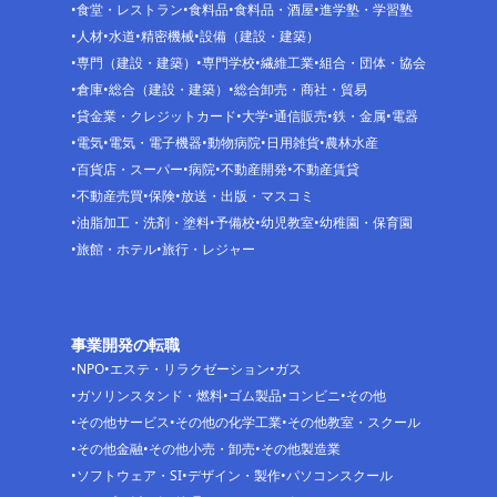
食堂・レストラン
食料品
食料品・酒屋
進学塾・学習塾
人材
水道
精密機械
設備（建設・建築）
専門（建設・建築）
専門学校
繊維工業
組合・団体・協会
倉庫
総合（建設・建築）
総合卸売・商社・貿易
貸金業・クレジットカード
大学
通信販売
鉄・金属
電器
電気
電気・電子機器
動物病院
日用雑貨
農林水産
百貨店・スーパー
病院
不動産開発
不動産賃貸
不動産売買
保険
放送・出版・マスコミ
油脂加工・洗剤・塗料
予備校
幼児教室
幼稚園・保育園
旅館・ホテル
旅行・レジャー
事業開発の転職
NPO
エステ・リラクゼーション
ガス
ガソリンスタンド・燃料
ゴム製品
コンビニ
その他
その他サービス
その他の化学工業
その他教室・スクール
その他金融
その他小売・卸売
その他製造業
ソフトウェア・SI
デザイン・製作
パソコンスクール