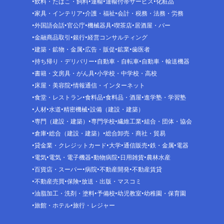
飲料・たばこ・飼料
運輸
運輸付帯サービス
化粧品
家具・インテリア
介護・福祉
会計・税務・法務・労務
外国語会話
官公庁
機械器具
喫茶店
居酒屋・バー
金融商品取引
銀行
経営コンサルティング
建築・鉱物・金属
広告・販促
鉱業
歯医者
持ち帰り・デリバリー
自動車・自転車
自動車・輸送機器
書籍・文房具・がん具
小学校・中学校・高校
床屋・美容院
情報通信・インターネット
食堂・レストラン
食料品
食料品・酒屋
進学塾・学習塾
人材
水道
精密機械
設備（建設・建築）
専門（建設・建築）
専門学校
繊維工業
組合・団体・協会
倉庫
総合（建設・建築）
総合卸売・商社・貿易
貸金業・クレジットカード
大学
通信販売
鉄・金属
電器
電気
電気・電子機器
動物病院
日用雑貨
農林水産
百貨店・スーパー
病院
不動産開発
不動産賃貸
不動産売買
保険
放送・出版・マスコミ
油脂加工・洗剤・塗料
予備校
幼児教室
幼稚園・保育園
旅館・ホテル
旅行・レジャー