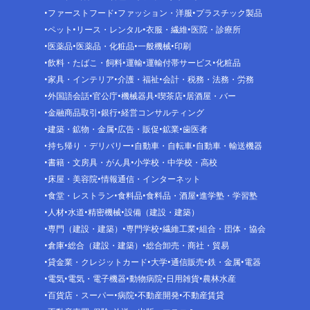
ファーストフード
ファッション・洋服
プラスチック製品
ペット
リース・レンタル
衣服・繊維
医院・診療所
医薬品
医薬品・化粧品
一般機械
印刷
飲料・たばこ・飼料
運輸
運輸付帯サービス
化粧品
家具・インテリア
介護・福祉
会計・税務・法務・労務
外国語会話
官公庁
機械器具
喫茶店
居酒屋・バー
金融商品取引
銀行
経営コンサルティング
建築・鉱物・金属
広告・販促
鉱業
歯医者
持ち帰り・デリバリー
自動車・自転車
自動車・輸送機器
書籍・文房具・がん具
小学校・中学校・高校
床屋・美容院
情報通信・インターネット
食堂・レストラン
食料品
食料品・酒屋
進学塾・学習塾
人材
水道
精密機械
設備（建設・建築）
専門（建設・建築）
専門学校
繊維工業
組合・団体・協会
倉庫
総合（建設・建築）
総合卸売・商社・貿易
貸金業・クレジットカード
大学
通信販売
鉄・金属
電器
電気
電気・電子機器
動物病院
日用雑貨
農林水産
百貨店・スーパー
病院
不動産開発
不動産賃貸