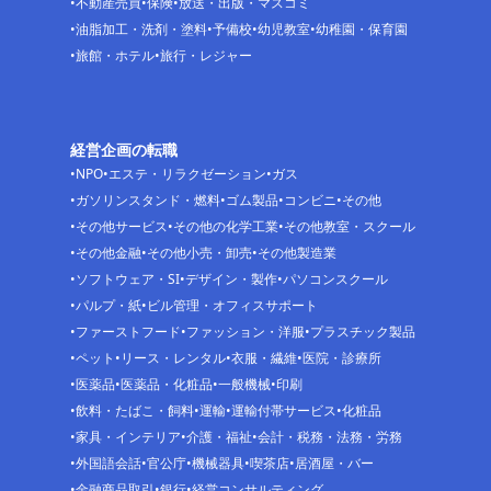
不動産売買
保険
放送・出版・マスコミ
油脂加工・洗剤・塗料
予備校
幼児教室
幼稚園・保育園
旅館・ホテル
旅行・レジャー
経営企画の転職
NPO
エステ・リラクゼーション
ガス
ガソリンスタンド・燃料
ゴム製品
コンビニ
その他
その他サービス
その他の化学工業
その他教室・スクール
その他金融
その他小売・卸売
その他製造業
ソフトウェア・SI
デザイン・製作
パソコンスクール
パルプ・紙
ビル管理・オフィスサポート
ファーストフード
ファッション・洋服
プラスチック製品
ペット
リース・レンタル
衣服・繊維
医院・診療所
医薬品
医薬品・化粧品
一般機械
印刷
飲料・たばこ・飼料
運輸
運輸付帯サービス
化粧品
家具・インテリア
介護・福祉
会計・税務・法務・労務
外国語会話
官公庁
機械器具
喫茶店
居酒屋・バー
金融商品取引
銀行
経営コンサルティング