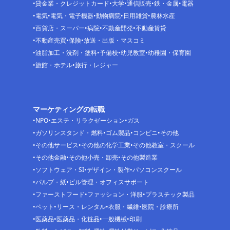
貸金業・クレジットカード
大学
通信販売
鉄・金属
電器
電気
電気・電子機器
動物病院
日用雑貨
農林水産
百貨店・スーパー
病院
不動産開発
不動産賃貸
不動産売買
保険
放送・出版・マスコミ
油脂加工・洗剤・塗料
予備校
幼児教室
幼稚園・保育園
旅館・ホテル
旅行・レジャー
マーケティングの転職
NPO
エステ・リラクゼーション
ガス
ガソリンスタンド・燃料
ゴム製品
コンビニ
その他
その他サービス
その他の化学工業
その他教室・スクール
その他金融
その他小売・卸売
その他製造業
ソフトウェア・SI
デザイン・製作
パソコンスクール
パルプ・紙
ビル管理・オフィスサポート
ファーストフード
ファッション・洋服
プラスチック製品
ペット
リース・レンタル
衣服・繊維
医院・診療所
医薬品
医薬品・化粧品
一般機械
印刷