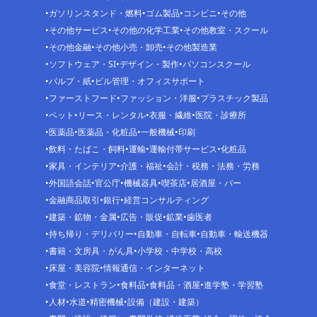
ガソリンスタンド・燃料
ゴム製品
コンビニ
その他
その他サービス
その他の化学工業
その他教室・スクール
その他金融
その他小売・卸売
その他製造業
ソフトウェア・SI
デザイン・製作
パソコンスクール
パルプ・紙
ビル管理・オフィスサポート
ファーストフード
ファッション・洋服
プラスチック製品
ペット
リース・レンタル
衣服・繊維
医院・診療所
医薬品
医薬品・化粧品
一般機械
印刷
飲料・たばこ・飼料
運輸
運輸付帯サービス
化粧品
家具・インテリア
介護・福祉
会計・税務・法務・労務
外国語会話
官公庁
機械器具
喫茶店
居酒屋・バー
金融商品取引
銀行
経営コンサルティング
建築・鉱物・金属
広告・販促
鉱業
歯医者
持ち帰り・デリバリー
自動車・自転車
自動車・輸送機器
書籍・文房具・がん具
小学校・中学校・高校
床屋・美容院
情報通信・インターネット
食堂・レストラン
食料品
食料品・酒屋
進学塾・学習塾
人材
水道
精密機械
設備（建設・建築）