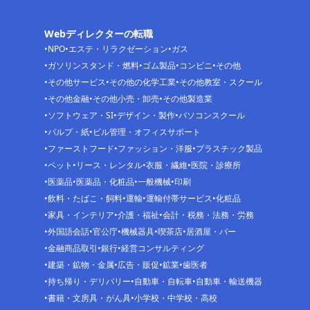
Webディレクターの転職
NPO
エステ・リラクゼーション
ガス
ガソリンスタンド・燃料
ゴム製品
コンビニ
その他
その他サービス
その他の化学工業
その他教室・スクール
その他金融
その他小売・卸売
その他製造業
ソフトウェア・SI
デザイン・製作
パソコンスクール
パルプ・紙
ビル管理・オフィスサポート
ファーストフード
ファッション・洋服
プラスチック製品
ペット
リース・レンタル
衣服・繊維
医院・診療所
医薬品
医薬品・化粧品
一般機械
印刷
飲料・たばこ・飼料
運輸
運輸付帯サービス
化粧品
家具・インテリア
介護・福祉
会計・税務・法務・労務
外国語会話
官公庁
機械器具
喫茶店
居酒屋・バー
金融商品取引
銀行
経営コンサルティング
建築・鉱物・金属
広告・販促
鉱業
歯医者
持ち帰り・デリバリー
自動車・自転車
自動車・輸送機器
書籍・文房具・がん具
小学校・中学校・高校