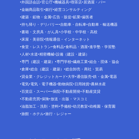
外国語会話
官公庁
機械器具
喫茶店
居酒屋・バー
金融商品取引
銀行
経営コンサルティング
建築・鉱物・金属
広告・販促
鉱業
歯医者
持ち帰り・デリバリー
自動車・自転車
自動車・輸送機器
書籍・文房具・がん具
小学校・中学校・高校
床屋・美容院
情報通信・インターネット
食堂・レストラン
食料品
食料品・酒屋
進学塾・学習塾
人材
水道
精密機械
設備（建設・建築）
専門（建設・建築）
専門学校
繊維工業
組合・団体・協会
倉庫
総合（建設・建築）
総合卸売・商社・貿易
貸金業・クレジットカード
大学
通信販売
鉄・金属
電器
電気
電気・電子機器
動物病院
日用雑貨
農林水産
百貨店・スーパー
病院
不動産開発
不動産賃貸
不動産売買
保険
放送・出版・マスコミ
油脂加工・洗剤・塗料
予備校
幼児教室
幼稚園・保育園
旅館・ホテル
旅行・レジャー