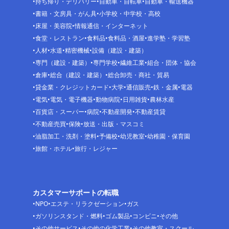
持ち帰り・デリバリー
自動車・自転車
自動車・輸送機器
書籍・文房具・がん具
小学校・中学校・高校
床屋・美容院
情報通信・インターネット
食堂・レストラン
食料品
食料品・酒屋
進学塾・学習塾
人材
水道
精密機械
設備（建設・建築）
専門（建設・建築）
専門学校
繊維工業
組合・団体・協会
倉庫
総合（建設・建築）
総合卸売・商社・貿易
貸金業・クレジットカード
大学
通信販売
鉄・金属
電器
電気
電気・電子機器
動物病院
日用雑貨
農林水産
百貨店・スーパー
病院
不動産開発
不動産賃貸
不動産売買
保険
放送・出版・マスコミ
油脂加工・洗剤・塗料
予備校
幼児教室
幼稚園・保育園
旅館・ホテル
旅行・レジャー
カスタマーサポートの転職
NPO
エステ・リラクゼーション
ガス
ガソリンスタンド・燃料
ゴム製品
コンビニ
その他
その他サービス
その他の化学工業
その他教室・スクール