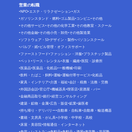
営業の転職
NPO
エステ・リラクゼーション
ガス
ガソリンスタンド・燃料
ゴム製品
コンビニ
その他
その他サービス
その他の化学工業
その他教室・スクール
その他金融
その他小売・卸売
その他製造業
ソフトウェア・SI
デザイン・製作
パソコンスクール
パルプ・紙
ビル管理・オフィスサポート
ファーストフード
ファッション・洋服
プラスチック製品
ペット
リース・レンタル
衣服・繊維
医院・診療所
医薬品
医薬品・化粧品
一般機械
印刷
飲料・たばこ・飼料
運輸
運輸付帯サービス
化粧品
家具・インテリア
介護・福祉
会計・税務・法務・労務
外国語会話
官公庁
機械器具
喫茶店
居酒屋・バー
金融商品取引
銀行
経営コンサルティング
建築・鉱物・金属
広告・販促
鉱業
歯医者
持ち帰り・デリバリー
自動車・自転車
自動車・輸送機器
書籍・文房具・がん具
小学校・中学校・高校
床屋・美容院
情報通信・インターネット
食堂・レストラン
食料品
食料品・酒屋
進学塾・学習塾