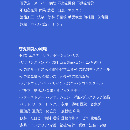
百貨店・スーパー
病院
不動産開発
不動産賃貸
不動産売買
保険
放送・出版・マスコミ
油脂加工・洗剤・塗料
予備校
幼児教室
幼稚園・保育園
旅館・ホテル
旅行・レジャー
研究開発の転職
NPO
エステ・リラクゼーション
ガス
ガソリンスタンド・燃料
ゴム製品
コンビニ
その他
その他サービス
その他の化学工業
その他教室・スクール
その他金融
その他小売・卸売
その他製造業
ソフトウェア・SI
デザイン・製作
パソコンスクール
パルプ・紙
ビル管理・オフィスサポート
ファーストフード
ファッション・洋服
プラスチック製品
ペット
リース・レンタル
衣服・繊維
医院・診療所
医薬品
医薬品・化粧品
一般機械
印刷
飲料・たばこ・飼料
運輸
運輸付帯サービス
化粧品
家具・インテリア
介護・福祉
会計・税務・法務・労務