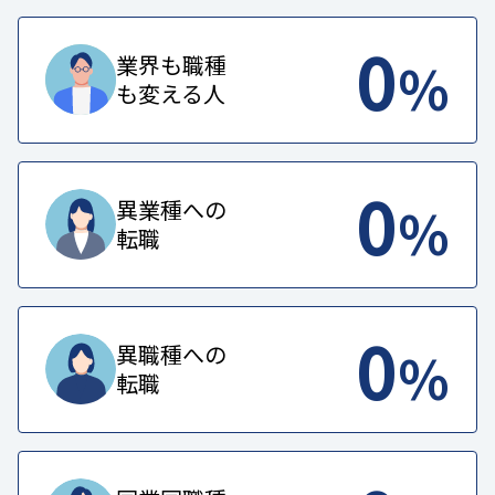
0
%
業界も職種
も変える人
0
%
異業種への
転職
0
%
異職種への
転職