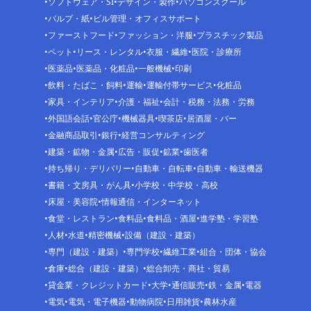
ソフトウェア・SI
デザイン・製作
パソコンスクール
パルプ・紙
ビル管理・オフィスサポート
ファーストフード
ファッション・洋服
プラスチック製品
ペット
リース・レンタル
衣服・繊維
医院・診療所
医薬品
医薬品・化粧品
一般機械
印刷
飲料・たばこ・飼料
運輸
運輸付帯サービス
化粧品
家具・インテリア
介護・福祉
会計・税務・法務・労務
外国語会話
官公庁
機械器具
喫茶店
居酒屋・バー
金融商品取引
銀行
経営コンサルティング
建築・鉱物・金属
広告・販促
鉱業
歯医者
持ち帰り・デリバリー
自動車・自転車
自動車・輸送機器
書籍・文房具・がん具
小学校・中学校・高校
床屋・美容院
情報通信・インターネット
食堂・レストラン
食料品
食料品・酒屋
進学塾・学習塾
人材
水道
精密機械
設備（建設・建築）
専門（建設・建築）
専門学校
繊維工業
組合・団体・協会
倉庫
総合（建設・建築）
総合卸売・商社・貿易
貸金業・クレジットカード
大学
通信販売
鉄・金属
電器
電気
電気・電子機器
動物病院
日用雑貨
農林水産