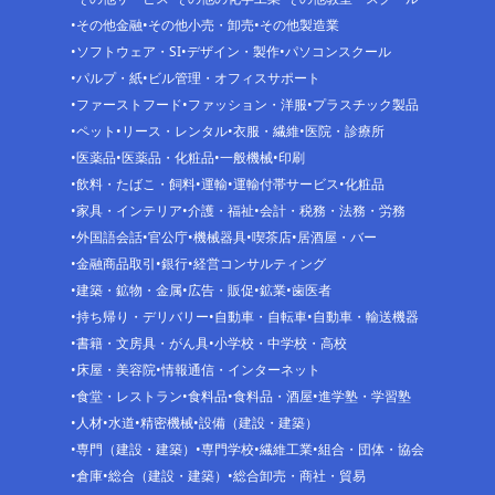
その他金融
その他小売・卸売
その他製造業
ソフトウェア・SI
デザイン・製作
パソコンスクール
パルプ・紙
ビル管理・オフィスサポート
ファーストフード
ファッション・洋服
プラスチック製品
ペット
リース・レンタル
衣服・繊維
医院・診療所
医薬品
医薬品・化粧品
一般機械
印刷
飲料・たばこ・飼料
運輸
運輸付帯サービス
化粧品
家具・インテリア
介護・福祉
会計・税務・法務・労務
外国語会話
官公庁
機械器具
喫茶店
居酒屋・バー
金融商品取引
銀行
経営コンサルティング
建築・鉱物・金属
広告・販促
鉱業
歯医者
持ち帰り・デリバリー
自動車・自転車
自動車・輸送機器
書籍・文房具・がん具
小学校・中学校・高校
床屋・美容院
情報通信・インターネット
食堂・レストラン
食料品
食料品・酒屋
進学塾・学習塾
人材
水道
精密機械
設備（建設・建築）
専門（建設・建築）
専門学校
繊維工業
組合・団体・協会
倉庫
総合（建設・建築）
総合卸売・商社・貿易