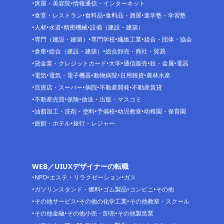
床屋・美容院
情報通信・インターネット
食堂・レストラン
食料品
食料品・酒屋
進学塾・学習塾
人材
水道
精密機械
設備（建設・建築）
専門（建設・建築）
専門学校
繊維工業
組合・団体・協会
倉庫
総合（建設・建築）
総合卸売・商社・貿易
貸金業・クレジットカード
大学
通信販売
鉄・金属
電器
電気
電気・電子機器
動物病院
日用雑貨
農林水産
百貨店・スーパー
病院
不動産開発
不動産賃貸
不動産売買
保険
放送・出版・マスコミ
油脂加工・洗剤・塗料
予備校
幼児教室
幼稚園・保育園
旅館・ホテル
旅行・レジャー
WEB／UIUXデザイナーの転職
NPO
エステ・リラクゼーション
ガス
ガソリンスタンド・燃料
ゴム製品
コンビニ
その他
その他サービス
その他の化学工業
その他教室・スクール
その他金融
その他小売・卸売
その他製造業