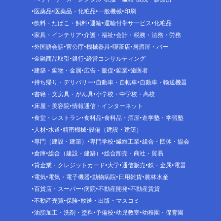
医薬品
医薬品・化粧品
一般機械
印刷
飲料・たばこ・飼料
運輸
運輸付帯サービス
化粧品
家具・インテリア
介護・福祉
会計・税務・法務・労務
外国語会話
官公庁
機械器具
喫茶店
居酒屋・バー
金融商品取引
銀行
経営コンサルティング
建築・鉱物・金属
広告・販促
鉱業
歯医者
持ち帰り・デリバリー
自動車・自転車
自動車・輸送機器
書籍・文房具・がん具
小学校・中学校・高校
床屋・美容院
情報通信・インターネット
食堂・レストラン
食料品
食料品・酒屋
進学塾・学習塾
人材
水道
精密機械
設備（建設・建築）
専門（建設・建築）
専門学校
繊維工業
組合・団体・協会
倉庫
総合（建設・建築）
総合卸売・商社・貿易
貸金業・クレジットカード
大学
通信販売
鉄・金属
電器
電気
電気・電子機器
動物病院
日用雑貨
農林水産
百貨店・スーパー
病院
不動産開発
不動産賃貸
不動産売買
保険
放送・出版・マスコミ
油脂加工・洗剤・塗料
予備校
幼児教室
幼稚園・保育園