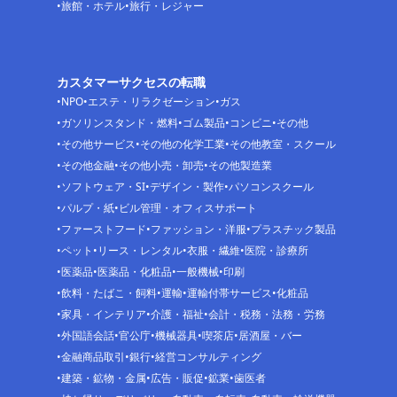
旅館・ホテル
旅行・レジャー
カスタマーサクセスの転職
NPO
エステ・リラクゼーション
ガス
ガソリンスタンド・燃料
ゴム製品
コンビニ
その他
その他サービス
その他の化学工業
その他教室・スクール
その他金融
その他小売・卸売
その他製造業
ソフトウェア・SI
デザイン・製作
パソコンスクール
パルプ・紙
ビル管理・オフィスサポート
ファーストフード
ファッション・洋服
プラスチック製品
ペット
リース・レンタル
衣服・繊維
医院・診療所
医薬品
医薬品・化粧品
一般機械
印刷
飲料・たばこ・飼料
運輸
運輸付帯サービス
化粧品
家具・インテリア
介護・福祉
会計・税務・法務・労務
外国語会話
官公庁
機械器具
喫茶店
居酒屋・バー
金融商品取引
銀行
経営コンサルティング
建築・鉱物・金属
広告・販促
鉱業
歯医者