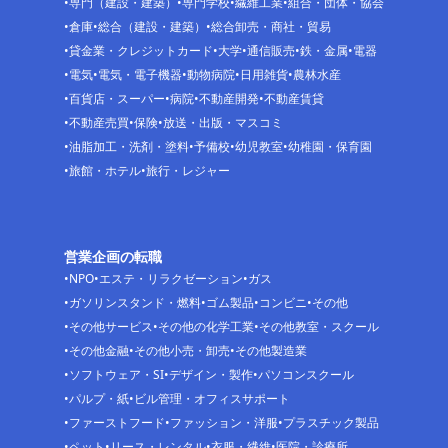
専門（建設・建築）
専門学校
繊維工業
組合・団体・協会
倉庫
総合（建設・建築）
総合卸売・商社・貿易
貸金業・クレジットカード
大学
通信販売
鉄・金属
電器
電気
電気・電子機器
動物病院
日用雑貨
農林水産
百貨店・スーパー
病院
不動産開発
不動産賃貸
不動産売買
保険
放送・出版・マスコミ
油脂加工・洗剤・塗料
予備校
幼児教室
幼稚園・保育園
旅館・ホテル
旅行・レジャー
営業企画の転職
NPO
エステ・リラクゼーション
ガス
ガソリンスタンド・燃料
ゴム製品
コンビニ
その他
その他サービス
その他の化学工業
その他教室・スクール
その他金融
その他小売・卸売
その他製造業
ソフトウェア・SI
デザイン・製作
パソコンスクール
パルプ・紙
ビル管理・オフィスサポート
ファーストフード
ファッション・洋服
プラスチック製品
ペット
リース・レンタル
衣服・繊維
医院・診療所