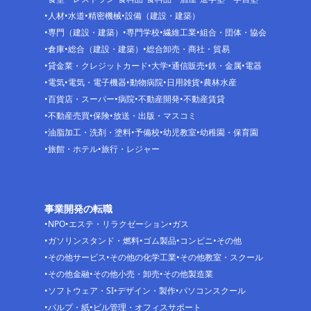
人材
水道
精密機械
設備（建設・建築）
専門（建設・建築）
専門学校
繊維工業
組合・団体・協会
倉庫
総合（建設・建築）
総合卸売・商社・貿易
貸金業・クレジットカード
大学
通信販売
鉄・金属
電器
電気
電気・電子機器
動物病院
日用雑貨
農林水産
百貨店・スーパー
病院
不動産開発
不動産賃貸
不動産売買
保険
放送・出版・マスコミ
油脂加工・洗剤・塗料
予備校
幼児教室
幼稚園・保育園
旅館・ホテル
旅行・レジャー
事業開発の転職
NPO
エステ・リラクゼーション
ガス
ガソリンスタンド・燃料
ゴム製品
コンビニ
その他
その他サービス
その他の化学工業
その他教室・スクール
その他金融
その他小売・卸売
その他製造業
ソフトウェア・SI
デザイン・製作
パソコンスクール
パルプ・紙
ビル管理・オフィスサポート