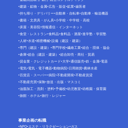
建築・鉱物・金属
広告・販促
鉱業
歯医者
持ち帰り・デリバリー
自動車・自転車
自動車・輸送機器
書籍・文房具・がん具
小学校・中学校・高校
床屋・美容院
情報通信・インターネット
食堂・レストラン
食料品
食料品・酒屋
進学塾・学習塾
人材
水道
精密機械
設備（建設・建築）
専門（建設・建築）
専門学校
繊維工業
組合・団体・協会
倉庫
総合（建設・建築）
総合卸売・商社・貿易
貸金業・クレジットカード
大学
通信販売
鉄・金属
電器
電気
電気・電子機器
動物病院
日用雑貨
農林水産
百貨店・スーパー
病院
不動産開発
不動産賃貸
不動産売買
保険
放送・出版・マスコミ
油脂加工・洗剤・塗料
予備校
幼児教室
幼稚園・保育園
旅館・ホテル
旅行・レジャー
事業企画の転職
NPO
エステ・リラクゼーション
ガス