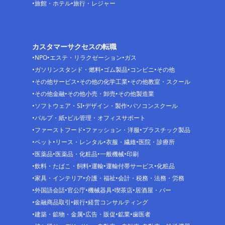
旅館・ホテル
旅行・レジャー
カスタマーサクセスの転職
NPO
エステ・リラクゼーション
ガス
ガソリンスタンド・燃料
ゴム製品
コンビニ
その他
その他サービス
その他の化学工業
その他教室・スクール
その他金融
その他小売・卸売
その他製造業
ソフトウェア・SI
デザイン・製作
パソコンスクール
パルプ・紙
ビル管理・オフィスサポート
ファーストフード
ファッション・洋服
プラスチック製品
ペット
リース・レンタル
衣服・繊維
医院・診療所
医薬品
医薬品・化粧品
一般機械
印刷
飲料・たばこ・飼料
運輸
運輸付帯サービス
化粧品
家具・インテリア
介護・福祉
会計・税務・法務・労務
外国語会話
官公庁
機械器具
喫茶店
居酒屋・バー
金融商品取引
銀行
経営コンサルティング
建築・鉱物・金属
広告・販促
鉱業
歯医者