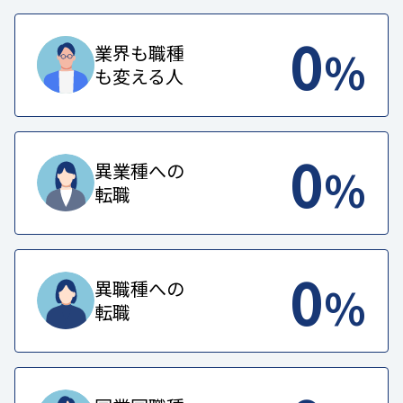
0
%
業界も職種
も変える人
0
%
異業種への
転職
0
%
異職種への
転職