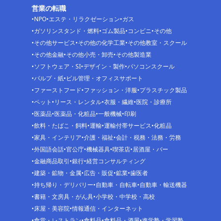
営業の転職
NPO
エステ・リラクゼーション
ガス
ガソリンスタンド・燃料
ゴム製品
コンビニ
その他
その他サービス
その他の化学工業
その他教室・スクール
その他金融
その他小売・卸売
その他製造業
ソフトウェア・SI
デザイン・製作
パソコンスクール
パルプ・紙
ビル管理・オフィスサポート
ファーストフード
ファッション・洋服
プラスチック製品
ペット
リース・レンタル
衣服・繊維
医院・診療所
医薬品
医薬品・化粧品
一般機械
印刷
飲料・たばこ・飼料
運輸
運輸付帯サービス
化粧品
家具・インテリア
介護・福祉
会計・税務・法務・労務
外国語会話
官公庁
機械器具
喫茶店
居酒屋・バー
金融商品取引
銀行
経営コンサルティング
建築・鉱物・金属
広告・販促
鉱業
歯医者
持ち帰り・デリバリー
自動車・自転車
自動車・輸送機器
書籍・文房具・がん具
小学校・中学校・高校
床屋・美容院
情報通信・インターネット
食堂・レストラン
食料品
食料品・酒屋
進学塾・学習塾