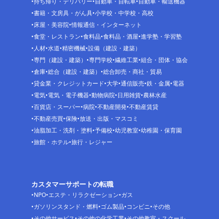
持ち帰り・デリバリー
自動車・自転車
自動車・輸送機器
書籍・文房具・がん具
小学校・中学校・高校
床屋・美容院
情報通信・インターネット
食堂・レストラン
食料品
食料品・酒屋
進学塾・学習塾
人材
水道
精密機械
設備（建設・建築）
専門（建設・建築）
専門学校
繊維工業
組合・団体・協会
倉庫
総合（建設・建築）
総合卸売・商社・貿易
貸金業・クレジットカード
大学
通信販売
鉄・金属
電器
電気
電気・電子機器
動物病院
日用雑貨
農林水産
百貨店・スーパー
病院
不動産開発
不動産賃貸
不動産売買
保険
放送・出版・マスコミ
油脂加工・洗剤・塗料
予備校
幼児教室
幼稚園・保育園
旅館・ホテル
旅行・レジャー
カスタマーサポートの転職
NPO
エステ・リラクゼーション
ガス
ガソリンスタンド・燃料
ゴム製品
コンビニ
その他
その他サービス
その他の化学工業
その他教室・スクール