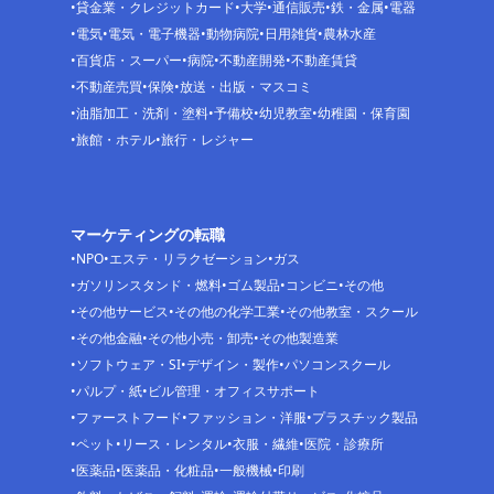
貸金業・クレジットカード
大学
通信販売
鉄・金属
電器
電気
電気・電子機器
動物病院
日用雑貨
農林水産
百貨店・スーパー
病院
不動産開発
不動産賃貸
不動産売買
保険
放送・出版・マスコミ
油脂加工・洗剤・塗料
予備校
幼児教室
幼稚園・保育園
旅館・ホテル
旅行・レジャー
マーケティングの転職
NPO
エステ・リラクゼーション
ガス
ガソリンスタンド・燃料
ゴム製品
コンビニ
その他
その他サービス
その他の化学工業
その他教室・スクール
その他金融
その他小売・卸売
その他製造業
ソフトウェア・SI
デザイン・製作
パソコンスクール
パルプ・紙
ビル管理・オフィスサポート
ファーストフード
ファッション・洋服
プラスチック製品
ペット
リース・レンタル
衣服・繊維
医院・診療所
医薬品
医薬品・化粧品
一般機械
印刷