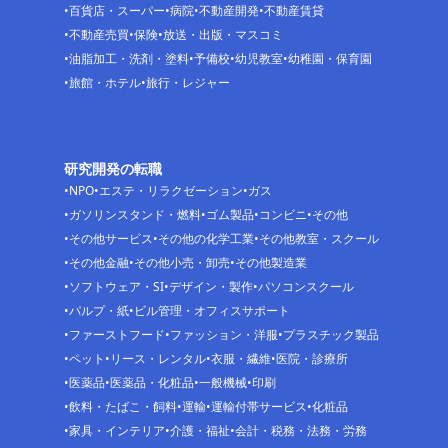
百貨店・スーパー
病院
不動産開発
不動産賃貸
不動産売買
保険
放送・出版・マスコミ
油脂加工・洗剤・塗料
予備校
幼児教室
幼稚園・保育園
旅館・ホテル
旅行・レジャー
研究開発の転職
NPO
エステ・リラクゼーション
ガス
ガソリンスタンド・燃料
ゴム製品
コンビニ
その他
その他サービス
その他の化学工業
その他教室・スクール
その他金融
その他小売・卸売
その他製造業
ソフトウェア・SI
デザイン・製作
パソコンスクール
パルプ・紙
ビル管理・オフィスサポート
ファーストフード
ファッション・洋服
プラスチック製品
ペット
リース・レンタル
衣服・繊維
医院・診療所
医薬品
医薬品・化粧品
一般機械
印刷
飲料・たばこ・飼料
運輸
運輸付帯サービス
化粧品
家具・インテリア
介護・福祉
会計・税務・法務・労務