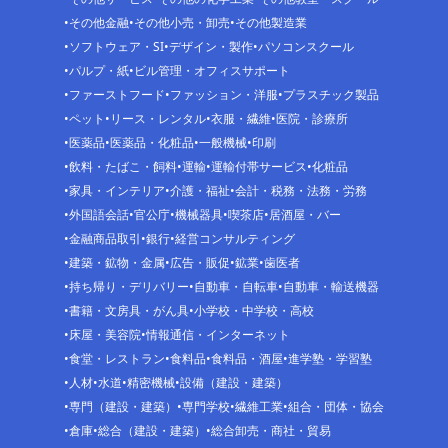
その他金融
その他小売・卸売
その他製造業
ソフトウェア・SI
デザイン・製作
パソコンスクール
パルプ・紙
ビル管理・オフィスサポート
ファーストフード
ファッション・洋服
プラスチック製品
ペット
リース・レンタル
衣服・繊維
医院・診療所
医薬品
医薬品・化粧品
一般機械
印刷
飲料・たばこ・飼料
運輸
運輸付帯サービス
化粧品
家具・インテリア
介護・福祉
会計・税務・法務・労務
外国語会話
官公庁
機械器具
喫茶店
居酒屋・バー
金融商品取引
銀行
経営コンサルティング
建築・鉱物・金属
広告・販促
鉱業
歯医者
持ち帰り・デリバリー
自動車・自転車
自動車・輸送機器
書籍・文房具・がん具
小学校・中学校・高校
床屋・美容院
情報通信・インターネット
食堂・レストラン
食料品
食料品・酒屋
進学塾・学習塾
人材
水道
精密機械
設備（建設・建築）
専門（建設・建築）
専門学校
繊維工業
組合・団体・協会
倉庫
総合（建設・建築）
総合卸売・商社・貿易