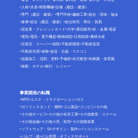
人材
水道
精密機械
設備（建設・建築）
専門（建設・建築）
専門学校
繊維工業
組合・団体・協会
倉庫
総合（建設・建築）
総合卸売・商社・貿易
貸金業・クレジットカード
大学
通信販売
鉄・金属
電器
電気
電気・電子機器
動物病院
日用雑貨
農林水産
百貨店・スーパー
病院
不動産開発
不動産賃貸
不動産売買
保険
放送・出版・マスコミ
油脂加工・洗剤・塗料
予備校
幼児教室
幼稚園・保育園
旅館・ホテル
旅行・レジャー
事業開発の転職
NPO
エステ・リラクゼーション
ガス
ガソリンスタンド・燃料
ゴム製品
コンビニ
その他
その他サービス
その他の化学工業
その他教室・スクール
その他金融
その他小売・卸売
その他製造業
ソフトウェア・SI
デザイン・製作
パソコンスクール
パルプ・紙
ビル管理・オフィスサポート