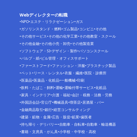
Webディレクターの転職
NPO
エステ・リラクゼーション
ガス
ガソリンスタンド・燃料
ゴム製品
コンビニ
その他
その他サービス
その他の化学工業
その他教室・スクール
その他金融
その他小売・卸売
その他製造業
ソフトウェア・SI
デザイン・製作
パソコンスクール
パルプ・紙
ビル管理・オフィスサポート
ファーストフード
ファッション・洋服
プラスチック製品
ペット
リース・レンタル
衣服・繊維
医院・診療所
医薬品
医薬品・化粧品
一般機械
印刷
飲料・たばこ・飼料
運輸
運輸付帯サービス
化粧品
家具・インテリア
介護・福祉
会計・税務・法務・労務
外国語会話
官公庁
機械器具
喫茶店
居酒屋・バー
金融商品取引
銀行
経営コンサルティング
建築・鉱物・金属
広告・販促
鉱業
歯医者
持ち帰り・デリバリー
自動車・自転車
自動車・輸送機器
書籍・文房具・がん具
小学校・中学校・高校