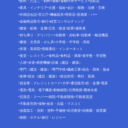
飲料・たばこ・飼料
運輸
運輸付帯サービス
化粧品
家具・インテリア
介護・福祉
会計・税務・法務・労務
外国語会話
官公庁
機械器具
喫茶店
居酒屋・バー
金融商品取引
銀行
経営コンサルティング
建築・鉱物・金属
広告・販促
鉱業
歯医者
持ち帰り・デリバリー
自動車・自転車
自動車・輸送機器
書籍・文房具・がん具
小学校・中学校・高校
床屋・美容院
情報通信・インターネット
食堂・レストラン
食料品
食料品・酒屋
進学塾・学習塾
人材
水道
精密機械
設備（建設・建築）
専門（建設・建築）
専門学校
繊維工業
組合・団体・協会
倉庫
総合（建設・建築）
総合卸売・商社・貿易
貸金業・クレジットカード
大学
通信販売
鉄・金属
電器
電気
電気・電子機器
動物病院
日用雑貨
農林水産
百貨店・スーパー
病院
不動産開発
不動産賃貸
不動産売買
保険
放送・出版・マスコミ
油脂加工・洗剤・塗料
予備校
幼児教室
幼稚園・保育園
旅館・ホテル
旅行・レジャー