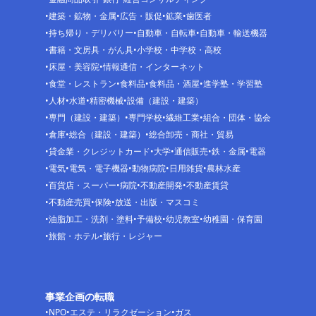
建築・鉱物・金属
広告・販促
鉱業
歯医者
持ち帰り・デリバリー
自動車・自転車
自動車・輸送機器
書籍・文房具・がん具
小学校・中学校・高校
床屋・美容院
情報通信・インターネット
食堂・レストラン
食料品
食料品・酒屋
進学塾・学習塾
人材
水道
精密機械
設備（建設・建築）
専門（建設・建築）
専門学校
繊維工業
組合・団体・協会
倉庫
総合（建設・建築）
総合卸売・商社・貿易
貸金業・クレジットカード
大学
通信販売
鉄・金属
電器
電気
電気・電子機器
動物病院
日用雑貨
農林水産
百貨店・スーパー
病院
不動産開発
不動産賃貸
不動産売買
保険
放送・出版・マスコミ
油脂加工・洗剤・塗料
予備校
幼児教室
幼稚園・保育園
旅館・ホテル
旅行・レジャー
事業企画の転職
NPO
エステ・リラクゼーション
ガス