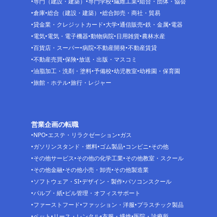
専門（建設・建築）
専門学校
繊維工業
組合・団体・協会
倉庫
総合（建設・建築）
総合卸売・商社・貿易
貸金業・クレジットカード
大学
通信販売
鉄・金属
電器
電気
電気・電子機器
動物病院
日用雑貨
農林水産
百貨店・スーパー
病院
不動産開発
不動産賃貸
不動産売買
保険
放送・出版・マスコミ
油脂加工・洗剤・塗料
予備校
幼児教室
幼稚園・保育園
旅館・ホテル
旅行・レジャー
営業企画の転職
NPO
エステ・リラクゼーション
ガス
ガソリンスタンド・燃料
ゴム製品
コンビニ
その他
その他サービス
その他の化学工業
その他教室・スクール
その他金融
その他小売・卸売
その他製造業
ソフトウェア・SI
デザイン・製作
パソコンスクール
パルプ・紙
ビル管理・オフィスサポート
ファーストフード
ファッション・洋服
プラスチック製品
ペット
リース・レンタル
衣服・繊維
医院・診療所