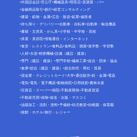
外国語会話
官公庁
機械器具
喫茶店
居酒屋・バー
金融商品取引
銀行
経営コンサルティング
建築・鉱物・金属
広告・販促
鉱業
歯医者
持ち帰り・デリバリー
自動車・自転車
自動車・輸送機器
書籍・文房具・がん具
小学校・中学校・高校
床屋・美容院
情報通信・インターネット
食堂・レストラン
食料品
食料品・酒屋
進学塾・学習塾
人材
水道
精密機械
設備（建設・建築）
専門（建設・建築）
専門学校
繊維工業
組合・団体・協会
倉庫
総合（建設・建築）
総合卸売・商社・貿易
貸金業・クレジットカード
大学
通信販売
鉄・金属
電器
電気
電気・電子機器
動物病院
日用雑貨
農林水産
百貨店・スーパー
病院
不動産開発
不動産賃貸
不動産売買
保険
放送・出版・マスコミ
油脂加工・洗剤・塗料
予備校
幼児教室
幼稚園・保育園
旅館・ホテル
旅行・レジャー