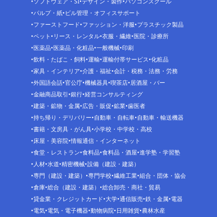
ソフトウェア・SI
デザイン・製作
パソコンスクール
パルプ・紙
ビル管理・オフィスサポート
ファーストフード
ファッション・洋服
プラスチック製品
ペット
リース・レンタル
衣服・繊維
医院・診療所
医薬品
医薬品・化粧品
一般機械
印刷
飲料・たばこ・飼料
運輸
運輸付帯サービス
化粧品
家具・インテリア
介護・福祉
会計・税務・法務・労務
外国語会話
官公庁
機械器具
喫茶店
居酒屋・バー
金融商品取引
銀行
経営コンサルティング
建築・鉱物・金属
広告・販促
鉱業
歯医者
持ち帰り・デリバリー
自動車・自転車
自動車・輸送機器
書籍・文房具・がん具
小学校・中学校・高校
床屋・美容院
情報通信・インターネット
食堂・レストラン
食料品
食料品・酒屋
進学塾・学習塾
人材
水道
精密機械
設備（建設・建築）
専門（建設・建築）
専門学校
繊維工業
組合・団体・協会
倉庫
総合（建設・建築）
総合卸売・商社・貿易
貸金業・クレジットカード
大学
通信販売
鉄・金属
電器
電気
電気・電子機器
動物病院
日用雑貨
農林水産