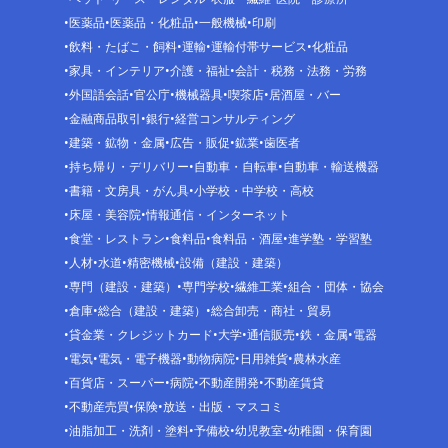
医薬品
医薬品・化粧品
一般機械
印刷
飲料・たばこ・飼料
運輸
運輸付帯サービス
化粧品
家具・インテリア
介護・福祉
会計・税務・法務・労務
外国語会話
官公庁
機械器具
喫茶店
居酒屋・バー
金融商品取引
銀行
経営コンサルティング
建築・鉱物・金属
広告・販促
鉱業
歯医者
持ち帰り・デリバリー
自動車・自転車
自動車・輸送機器
書籍・文房具・がん具
小学校・中学校・高校
床屋・美容院
情報通信・インターネット
食堂・レストラン
食料品
食料品・酒屋
進学塾・学習塾
人材
水道
精密機械
設備（建設・建築）
専門（建設・建築）
専門学校
繊維工業
組合・団体・協会
倉庫
総合（建設・建築）
総合卸売・商社・貿易
貸金業・クレジットカード
大学
通信販売
鉄・金属
電器
電気
電気・電子機器
動物病院
日用雑貨
農林水産
百貨店・スーパー
病院
不動産開発
不動産賃貸
不動産売買
保険
放送・出版・マスコミ
油脂加工・洗剤・塗料
予備校
幼児教室
幼稚園・保育園