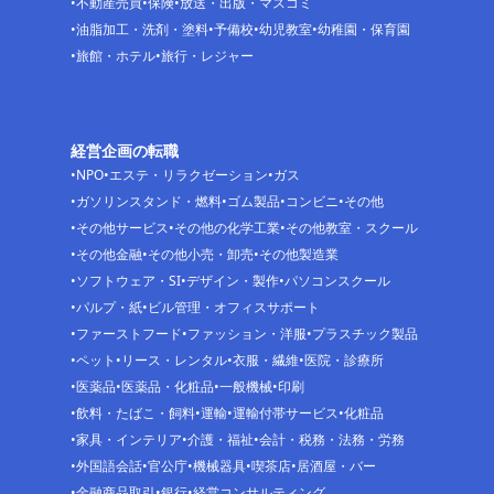
不動産売買
保険
放送・出版・マスコミ
油脂加工・洗剤・塗料
予備校
幼児教室
幼稚園・保育園
旅館・ホテル
旅行・レジャー
経営企画の転職
NPO
エステ・リラクゼーション
ガス
ガソリンスタンド・燃料
ゴム製品
コンビニ
その他
その他サービス
その他の化学工業
その他教室・スクール
その他金融
その他小売・卸売
その他製造業
ソフトウェア・SI
デザイン・製作
パソコンスクール
パルプ・紙
ビル管理・オフィスサポート
ファーストフード
ファッション・洋服
プラスチック製品
ペット
リース・レンタル
衣服・繊維
医院・診療所
医薬品
医薬品・化粧品
一般機械
印刷
飲料・たばこ・飼料
運輸
運輸付帯サービス
化粧品
家具・インテリア
介護・福祉
会計・税務・法務・労務
外国語会話
官公庁
機械器具
喫茶店
居酒屋・バー
金融商品取引
銀行
経営コンサルティング