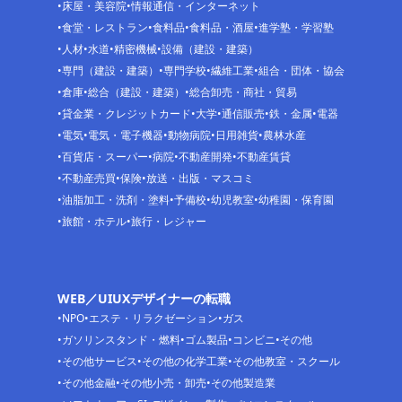
床屋・美容院
情報通信・インターネット
食堂・レストラン
食料品
食料品・酒屋
進学塾・学習塾
人材
水道
精密機械
設備（建設・建築）
専門（建設・建築）
専門学校
繊維工業
組合・団体・協会
倉庫
総合（建設・建築）
総合卸売・商社・貿易
貸金業・クレジットカード
大学
通信販売
鉄・金属
電器
電気
電気・電子機器
動物病院
日用雑貨
農林水産
百貨店・スーパー
病院
不動産開発
不動産賃貸
不動産売買
保険
放送・出版・マスコミ
油脂加工・洗剤・塗料
予備校
幼児教室
幼稚園・保育園
旅館・ホテル
旅行・レジャー
WEB／UIUXデザイナーの転職
NPO
エステ・リラクゼーション
ガス
ガソリンスタンド・燃料
ゴム製品
コンビニ
その他
その他サービス
その他の化学工業
その他教室・スクール
その他金融
その他小売・卸売
その他製造業