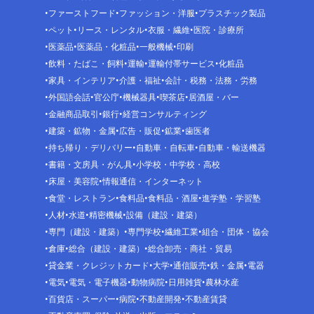
ファーストフード
ファッション・洋服
プラスチック製品
ペット
リース・レンタル
衣服・繊維
医院・診療所
医薬品
医薬品・化粧品
一般機械
印刷
飲料・たばこ・飼料
運輸
運輸付帯サービス
化粧品
家具・インテリア
介護・福祉
会計・税務・法務・労務
外国語会話
官公庁
機械器具
喫茶店
居酒屋・バー
金融商品取引
銀行
経営コンサルティング
建築・鉱物・金属
広告・販促
鉱業
歯医者
持ち帰り・デリバリー
自動車・自転車
自動車・輸送機器
書籍・文房具・がん具
小学校・中学校・高校
床屋・美容院
情報通信・インターネット
食堂・レストラン
食料品
食料品・酒屋
進学塾・学習塾
人材
水道
精密機械
設備（建設・建築）
専門（建設・建築）
専門学校
繊維工業
組合・団体・協会
倉庫
総合（建設・建築）
総合卸売・商社・貿易
貸金業・クレジットカード
大学
通信販売
鉄・金属
電器
電気
電気・電子機器
動物病院
日用雑貨
農林水産
百貨店・スーパー
病院
不動産開発
不動産賃貸