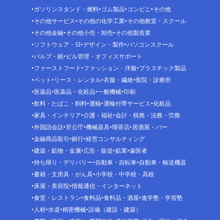
ガソリンスタンド・燃料
ゴム製品
コンビニ
その他
その他サービス
その他の化学工業
その他教室・スクール
その他金融
その他小売・卸売
その他製造業
ソフトウェア・SI
デザイン・製作
パソコンスクール
パルプ・紙
ビル管理・オフィスサポート
ファーストフード
ファッション・洋服
プラスチック製品
ペット
リース・レンタル
衣服・繊維
医院・診療所
医薬品
医薬品・化粧品
一般機械
印刷
飲料・たばこ・飼料
運輸
運輸付帯サービス
化粧品
家具・インテリア
介護・福祉
会計・税務・法務・労務
外国語会話
官公庁
機械器具
喫茶店
居酒屋・バー
金融商品取引
銀行
経営コンサルティング
建築・鉱物・金属
広告・販促
鉱業
歯医者
持ち帰り・デリバリー
自動車・自転車
自動車・輸送機器
書籍・文房具・がん具
小学校・中学校・高校
床屋・美容院
情報通信・インターネット
食堂・レストラン
食料品
食料品・酒屋
進学塾・学習塾
人材
水道
精密機械
設備（建設・建築）