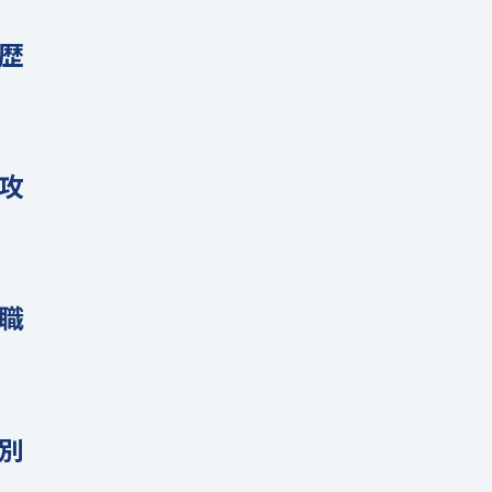
歴
攻
職
別