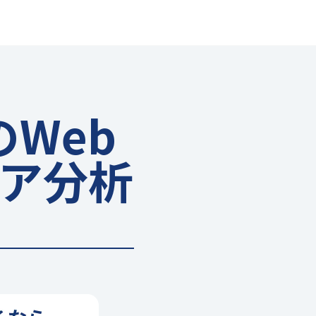
Web
ア分析