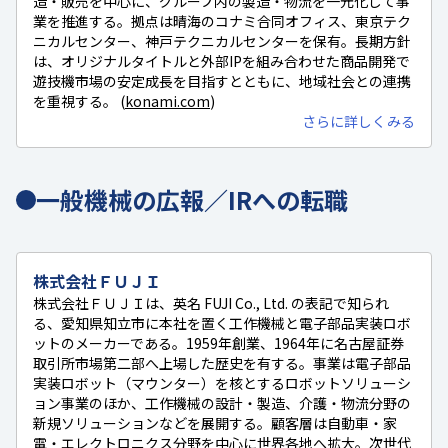
造・販売を中心に、グループ内の製造・物流を一元化して事
業を推進する。拠点は晴海のコナミ合同オフィス、東京テク
ニカルセンター、神戸テクニカルセンターを保有。長期方針
は、オリジナルタイトルと外部IPを組み合わせた商品開発で
遊技機市場の安定成長を目指すとともに、地域社会との連携
を重視する。 (
konami.com
)
さらに詳しくみる
一般機械の広報／IRへの転職
株式会社ＦＵＪＩ
株式会社ＦＵＪＩは、英名 FUJI Co., Ltd. の表記で知られ
る、愛知県知立市に本社を置く工作機械と電子部品実装ロボ
ットのメーカーである。1959年創業、1964年に名古屋証券
取引所市場第二部へ上場した歴史を有する。事業は電子部品
実装ロボット（マウンター）を核とするロボットソリューシ
ョン事業のほか、工作機械の設計・製造、介護・物流分野の
新規ソリューションなどを展開する。顧客層は自動車・家
電・エレクトロニクス分野を中心に世界各地へ拡大。次世代