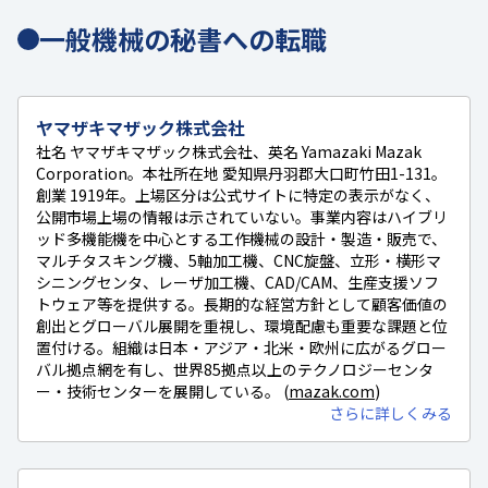
一般機械の秘書への転職
ヤマザキマザック株式会社
社名 ヤマザキマザック株式会社、英名 Yamazaki Mazak
Corporation。本社所在地 愛知県丹羽郡大口町竹田1-131。
創業 1919年。上場区分は公式サイトに特定の表示がなく、
公開市場上場の情報は示されていない。事業内容はハイブリ
ッド多機能機を中心とする工作機械の設計・製造・販売で、
マルチタスキング機、5軸加工機、CNC旋盤、立形・横形マ
シニングセンタ、レーザ加工機、CAD/CAM、生産支援ソフ
トウェア等を提供する。長期的な経営方針として顧客価値の
創出とグローバル展開を重視し、環境配慮も重要な課題と位
置付ける。組織は日本・アジア・北米・欧州に広がるグロー
バル拠点網を有し、世界85拠点以上のテクノロジーセンタ
ー・技術センターを展開している。 (
mazak.com
)
さらに詳しくみる