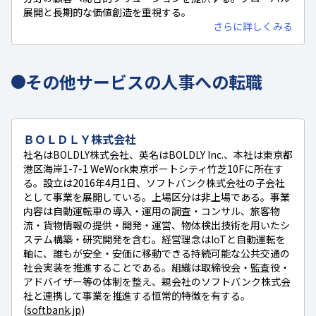
展開と長期的な価値創造を重視する。
さらに詳しくみる
その他サービスの人事への転職
ＢＯＬＤＬＹ株式会社
社名はBOLDLY株式会社、英名はBOLDLY Inc.、本社は東京都
港区海岸1-7-1 WeWork東京ポートシティ竹芝10Fに所在す
る。設立は2016年4月1日、ソフトバンク株式会社の子会社
として事業を展開している。上場区分は非上場である。事業
内容は自動運転車の導入・運用の調査・コンサル、旅客物
流・貨物情報の提供・開発・運営、物体検出技術を用いたシ
ステム構築・研究開発を含む。経営理念はIoTと自動運転を
軸に、誰もが安全・安価に移動できる持続可能な公共交通の
社会実装を推進することである。組織は取締役会・監査役・
アドバイザー等の体制を整え、親会社のソフトバンク株式会
社と連携して事業を推進する恒常的特徴を有する。
(
softbank.jp
)