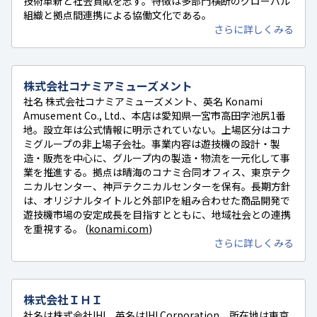
技術革新と社会貢献を志す。特徴は多部門横断のグローバル
組織と拠点間連携による協働文化である。
さらに詳しくみる
株式会社コナミアミューズメント
社名 株式会社コナミアミューズメント、英名 Konami
Amusement Co., Ltd.、本店は愛知県一宮市高田字池尻1番
地。設立年は公式情報に明示されていない。上場区分はコナ
ミグループの非上場子会社。事業内容は遊技機の設計・製
造・販売を中心に、グループ内の製造・物流を一元化して事
業を推進する。拠点は晴海のコナミ合同オフィス、東京テク
ニカルセンター、神戸テクニカルセンターを保有。長期方針
は、オリジナルタイトルと外部IPを組み合わせた商品開発で
遊技機市場の安定成長を目指すとともに、地域社会との連携
を重視する。 (
konami.com
)
さらに詳しくみる
株式会社ＩＨＩ
社名は株式会社IHI、英名はIHI Corporation、所在地は東京