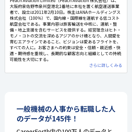
Peach Aviation Limited（Peach Aviation 株式会社）は、
大阪府泉佐野市泉州空港北1番地に本社を置く航空運送事業
者で、設立は2011年2月10日。株主はANAホールディングス
株式会社（100％）で、国内線・国際線を運航する低コスト
航空会社である。事業内容は旅客輸送を中核に、運航・整
備・地上支援を含むサービスを提供する。経営理念はヒト・
モノ・コトの交流を深めるアジアのかけ橋となり、人間愛を
育むエアラインであること、ビジョンは愛あるフライトを、
すべての人に。お客さまへの約束は安全・信頼・親近感・快
適・期待感を重視し、長期的な顧客志向と組織としての持続
可能性を大切にする。
さらに詳しくみる
一般機械
の
人事
から転職した人
のデータが
145
件！
CareerForth内の100万人のデータと