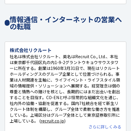
情報通信・インターネットの営業へ
の転職
株式会社リクルート
社名は株式会社リクルート、英名はRecruit Co., Ltd.、本社
は東京都千代田区丸の内1-9-2グラントウキョウサウスタワ
ーに所在する。創業は1960年3月31日で、現在はリクルート
ホールディングスのグループ企業として位置づけられる。事
業は人材関連を主軸に、ライフイベント・ライフスタイル領
域の情報提供・ソリューションへ展開する。経営理念は個の
尊重と情熱への賭けを核とし、長期的にはまだ出会いを創出
することを目指す。CO-ENと呼ぶ恒常的な組織文化を通じ、
社内外の協働・協創を促進する。国内7社統合を経て新生リ
クルート体制を構築し、グループ全体で柔軟な働き方を推進
している。上場区分はグループ全体として東京証券取引所に
上場している。 (
recruit.co.jp
)
さらに詳しくみる