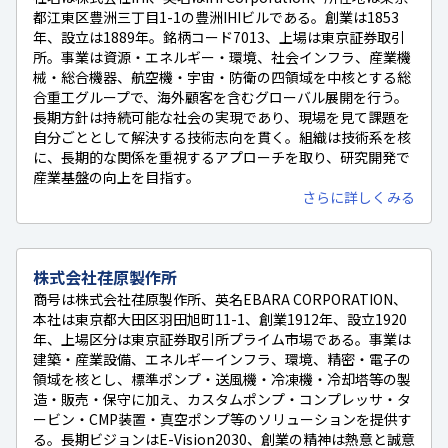
都江東区豊洲三丁目1-1の豊洲IHIビルである。創業は1853
年、設立は1889年。銘柄コード7013、上場は東京証券取引
所。事業は資源・エネルギー・環境、社会インフラ、産業機
械・総合機器、航空機・宇宙・防衛の四領域を中核とする総
合重工グループで、海外顧客を含むグローバル展開を行う。
長期方針は持続可能な社会の実現であり、現場を見て課題を
自分ごととして解決する技術志向を貫く。組織は技術系を核
に、長期的な関係を重視するアプローチを取り、研究開発で
産業基盤の向上を目指す。
さらに詳しくみる
株式会社荏原製作所
商号は株式会社荏原製作所、英名EBARA CORPORATION、
本社は東京都大田区羽田旭町11-1、創業1912年、設立1920
年、上場区分は東京証券取引所プライム市場である。事業は
建築・産業設備、エネルギーインフラ、環境、精密・電子の
領域を核とし、標準ポンプ・送風機・冷凍機・冷却塔等の製
造・販売・保守に加え、カスタムポンプ・コンプレッサ・タ
ービン・CMP装置・真空ポンプ等のソリューションを提供す
る。長期ビジョンはE-Vision2030、創業の精神は熱意と誠意