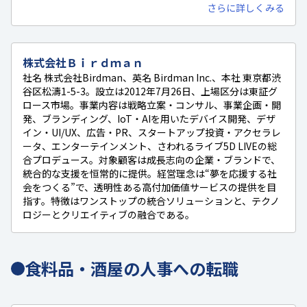
さらに詳しくみる
株式会社Ｂｉｒｄｍａｎ
社名 株式会社Birdman、英名 Birdman Inc.、本社 東京都渋
谷区松濤1-5-3。設立は2012年7月26日、上場区分は東証グ
ロース市場。事業内容は戦略立案・コンサル、事業企画・開
発、ブランディング、IoT・AIを用いたデバイス開発、デザ
イン・UI/UX、広告・PR、スタートアップ投資・アクセラレ
ータ、エンターテインメント、さわれるライブ5D LIVEの総
合プロデュース。対象顧客は成長志向の企業・ブランドで、
統合的な支援を恒常的に提供。経営理念は“夢を応援する社
会をつくる”で、透明性ある高付加価値サービスの提供を目
指す。特徴はワンストップの統合ソリューションと、テクノ
ロジーとクリエイティブの融合である。
食料品・酒屋の人事への転職