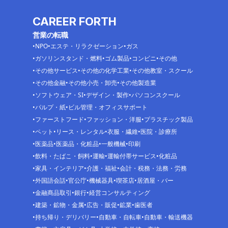
CAREER FORTH
営業の転職
NPO
エステ・リラクゼーション
ガス
ガソリンスタンド・燃料
ゴム製品
コンビニ
その他
その他サービス
その他の化学工業
その他教室・スクール
その他金融
その他小売・卸売
その他製造業
ソフトウェア・SI
デザイン・製作
パソコンスクール
パルプ・紙
ビル管理・オフィスサポート
ファーストフード
ファッション・洋服
プラスチック製品
ペット
リース・レンタル
衣服・繊維
医院・診療所
医薬品
医薬品・化粧品
一般機械
印刷
飲料・たばこ・飼料
運輸
運輸付帯サービス
化粧品
家具・インテリア
介護・福祉
会計・税務・法務・労務
外国語会話
官公庁
機械器具
喫茶店
居酒屋・バー
金融商品取引
銀行
経営コンサルティング
建築・鉱物・金属
広告・販促
鉱業
歯医者
持ち帰り・デリバリー
自動車・自転車
自動車・輸送機器