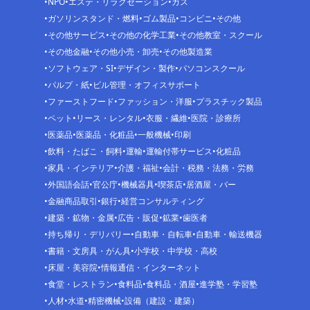
NPO
エステ・リラクゼーション
ガス
ガソリンスタンド・燃料
ゴム製品
コンビニ
その他
その他サービス
その他の化学工業
その他教室・スクール
その他金融
その他小売・卸売
その他製造業
ソフトウェア・SI
デザイン・製作
パソコンスクール
パルプ・紙
ビル管理・オフィスサポート
ファーストフード
ファッション・洋服
プラスチック製品
ペット
リース・レンタル
衣服・繊維
医院・診療所
医薬品
医薬品・化粧品
一般機械
印刷
飲料・たばこ・飼料
運輸
運輸付帯サービス
化粧品
家具・インテリア
介護・福祉
会計・税務・法務・労務
外国語会話
官公庁
機械器具
喫茶店
居酒屋・バー
金融商品取引
銀行
経営コンサルティング
建築・鉱物・金属
広告・販促
鉱業
歯医者
持ち帰り・デリバリー
自動車・自転車
自動車・輸送機器
書籍・文房具・がん具
小学校・中学校・高校
床屋・美容院
情報通信・インターネット
食堂・レストラン
食料品
食料品・酒屋
進学塾・学習塾
人材
水道
精密機械
設備（建設・建築）