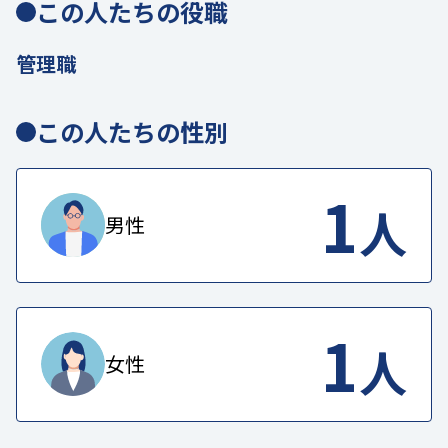
この人たちの役職
管理職
この人たちの性別
1
人
男性
1
人
女性