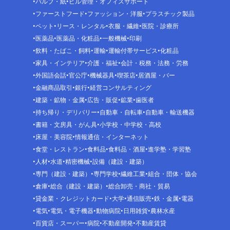
パルプ・紙
ビル管理・オフィスサポート
ファーストフード
ファッション・洋服
プラスチック製品
ペット
リース・レンタル
衣服・繊維
医院・診療所
医薬品
医薬品・化粧品
一般機械
印刷
飲料・たばこ・飼料
運輸
運輸付帯サービス
化粧品
家具・インテリア
介護・福祉
会計・税務・法務・労務
外国語会話
官公庁
機械器具
喫茶店
居酒屋・バー
金融商品取引
銀行
経営コンサルティング
建築・鉱物・金属
広告・販促
鉱業
歯医者
持ち帰り・デリバリー
自動車・自転車
自動車・輸送機器
書籍・文房具・がん具
小学校・中学校・高校
床屋・美容院
情報通信・インターネット
食堂・レストラン
食料品
食料品・酒屋
進学塾・学習塾
人材
水道
精密機械
設備（建設・建築）
専門（建設・建築）
専門学校
繊維工業
組合・団体・協会
倉庫
総合（建設・建築）
総合卸売・商社・貿易
貸金業・クレジットカード
大学
通信販売
鉄・金属
電器
電気
電気・電子機器
動物病院
日用雑貨
農林水産
百貨店・スーパー
病院
不動産開発
不動産賃貸