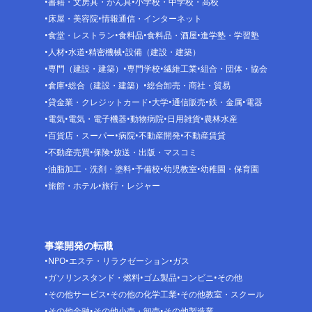
書籍・文房具・がん具
小学校・中学校・高校
床屋・美容院
情報通信・インターネット
食堂・レストラン
食料品
食料品・酒屋
進学塾・学習塾
人材
水道
精密機械
設備（建設・建築）
専門（建設・建築）
専門学校
繊維工業
組合・団体・協会
倉庫
総合（建設・建築）
総合卸売・商社・貿易
貸金業・クレジットカード
大学
通信販売
鉄・金属
電器
電気
電気・電子機器
動物病院
日用雑貨
農林水産
百貨店・スーパー
病院
不動産開発
不動産賃貸
不動産売買
保険
放送・出版・マスコミ
油脂加工・洗剤・塗料
予備校
幼児教室
幼稚園・保育園
旅館・ホテル
旅行・レジャー
事業開発の転職
NPO
エステ・リラクゼーション
ガス
ガソリンスタンド・燃料
ゴム製品
コンビニ
その他
その他サービス
その他の化学工業
その他教室・スクール
その他金融
その他小売・卸売
その他製造業