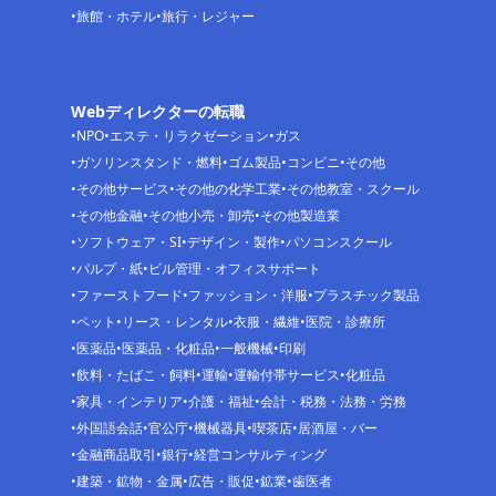
旅館・ホテル
旅行・レジャー
Webディレクターの転職
NPO
エステ・リラクゼーション
ガス
ガソリンスタンド・燃料
ゴム製品
コンビニ
その他
その他サービス
その他の化学工業
その他教室・スクール
その他金融
その他小売・卸売
その他製造業
ソフトウェア・SI
デザイン・製作
パソコンスクール
パルプ・紙
ビル管理・オフィスサポート
ファーストフード
ファッション・洋服
プラスチック製品
ペット
リース・レンタル
衣服・繊維
医院・診療所
医薬品
医薬品・化粧品
一般機械
印刷
飲料・たばこ・飼料
運輸
運輸付帯サービス
化粧品
家具・インテリア
介護・福祉
会計・税務・法務・労務
外国語会話
官公庁
機械器具
喫茶店
居酒屋・バー
金融商品取引
銀行
経営コンサルティング
建築・鉱物・金属
広告・販促
鉱業
歯医者