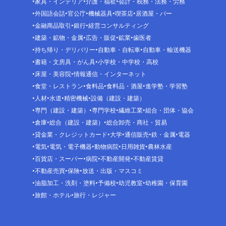
家具・インテリア
介護・福祉
会計・税務・法務・労務
外国語会話
官公庁
機械器具
喫茶店
居酒屋・バー
金融商品取引
銀行
経営コンサルティング
建築・鉱物・金属
広告・販促
鉱業
歯医者
持ち帰り・デリバリー
自動車・自転車
自動車・輸送機器
書籍・文房具・がん具
小学校・中学校・高校
床屋・美容院
情報通信・インターネット
食堂・レストラン
食料品
食料品・酒屋
進学塾・学習塾
人材
水道
精密機械
設備（建設・建築）
専門（建設・建築）
専門学校
繊維工業
組合・団体・協会
倉庫
総合（建設・建築）
総合卸売・商社・貿易
貸金業・クレジットカード
大学
通信販売
鉄・金属
電器
電気
電気・電子機器
動物病院
日用雑貨
農林水産
百貨店・スーパー
病院
不動産開発
不動産賃貸
不動産売買
保険
放送・出版・マスコミ
油脂加工・洗剤・塗料
予備校
幼児教室
幼稚園・保育園
旅館・ホテル
旅行・レジャー