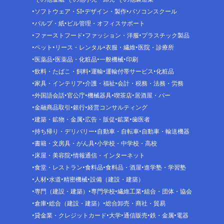
ソフトウェア・SI
デザイン・製作
パソコンスクール
パルプ・紙
ビル管理・オフィスサポート
ファーストフード
ファッション・洋服
プラスチック製品
ペット
リース・レンタル
衣服・繊維
医院・診療所
医薬品
医薬品・化粧品
一般機械
印刷
飲料・たばこ・飼料
運輸
運輸付帯サービス
化粧品
家具・インテリア
介護・福祉
会計・税務・法務・労務
外国語会話
官公庁
機械器具
喫茶店
居酒屋・バー
金融商品取引
銀行
経営コンサルティング
建築・鉱物・金属
広告・販促
鉱業
歯医者
持ち帰り・デリバリー
自動車・自転車
自動車・輸送機器
書籍・文房具・がん具
小学校・中学校・高校
床屋・美容院
情報通信・インターネット
食堂・レストラン
食料品
食料品・酒屋
進学塾・学習塾
人材
水道
精密機械
設備（建設・建築）
専門（建設・建築）
専門学校
繊維工業
組合・団体・協会
倉庫
総合（建設・建築）
総合卸売・商社・貿易
貸金業・クレジットカード
大学
通信販売
鉄・金属
電器