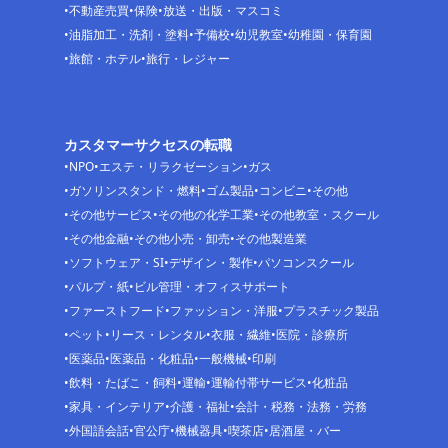
不動産売買
保険
放送・出版・マスコミ
油脂加工・洗剤・塗料
予備校
幼児教室
幼稚園・保育園
旅館・ホテル
旅行・レジャー
カスタマーサクセスの転職
NPO
エステ・リラクゼーション
ガス
ガソリンスタンド・燃料
ゴム製品
コンビニ
その他
その他サービス
その他の化学工業
その他教室・スクール
その他金融
その他小売・卸売
その他製造業
ソフトウェア・SI
デザイン・製作
パソコンスクール
パルプ・紙
ビル管理・オフィスサポート
ファーストフード
ファッション・洋服
プラスチック製品
ペット
リース・レンタル
衣服・繊維
医院・診療所
医薬品
医薬品・化粧品
一般機械
印刷
飲料・たばこ・飼料
運輸
運輸付帯サービス
化粧品
家具・インテリア
介護・福祉
会計・税務・法務・労務
外国語会話
官公庁
機械器具
喫茶店
居酒屋・バー