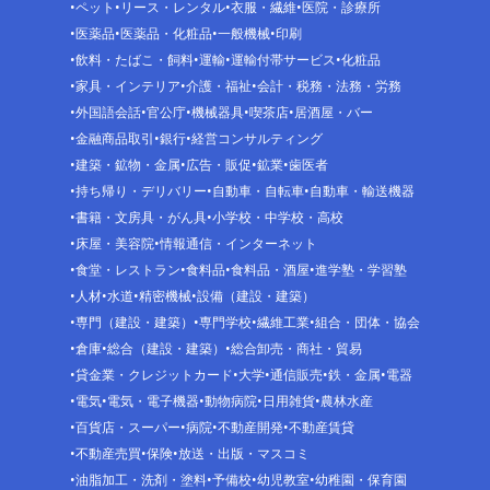
ペット
リース・レンタル
衣服・繊維
医院・診療所
医薬品
医薬品・化粧品
一般機械
印刷
飲料・たばこ・飼料
運輸
運輸付帯サービス
化粧品
家具・インテリア
介護・福祉
会計・税務・法務・労務
外国語会話
官公庁
機械器具
喫茶店
居酒屋・バー
金融商品取引
銀行
経営コンサルティング
建築・鉱物・金属
広告・販促
鉱業
歯医者
持ち帰り・デリバリー
自動車・自転車
自動車・輸送機器
書籍・文房具・がん具
小学校・中学校・高校
床屋・美容院
情報通信・インターネット
食堂・レストラン
食料品
食料品・酒屋
進学塾・学習塾
人材
水道
精密機械
設備（建設・建築）
専門（建設・建築）
専門学校
繊維工業
組合・団体・協会
倉庫
総合（建設・建築）
総合卸売・商社・貿易
貸金業・クレジットカード
大学
通信販売
鉄・金属
電器
電気
電気・電子機器
動物病院
日用雑貨
農林水産
百貨店・スーパー
病院
不動産開発
不動産賃貸
不動産売買
保険
放送・出版・マスコミ
油脂加工・洗剤・塗料
予備校
幼児教室
幼稚園・保育園