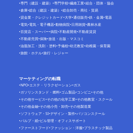
専門（建設・建築）
専門学校
繊維工業
組合・団体・協会
倉庫
総合（建設・建築）
総合卸売・商社・貿易
貸金業・クレジットカード
大学
通信販売
鉄・金属
電器
電気
電気・電子機器
動物病院
日用雑貨
農林水産
百貨店・スーパー
病院
不動産開発
不動産賃貸
不動産売買
保険
放送・出版・マスコミ
油脂加工・洗剤・塗料
予備校
幼児教室
幼稚園・保育園
旅館・ホテル
旅行・レジャー
マーケティングの転職
NPO
エステ・リラクゼーション
ガス
ガソリンスタンド・燃料
ゴム製品
コンビニ
その他
その他サービス
その他の化学工業
その他教室・スクール
その他金融
その他小売・卸売
その他製造業
ソフトウェア・SI
デザイン・製作
パソコンスクール
パルプ・紙
ビル管理・オフィスサポート
ファーストフード
ファッション・洋服
プラスチック製品