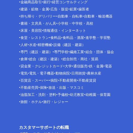
金融商品取引
銀行
経営コンサルティング
建築・鉱物・金属
広告・販促
鉱業
歯医者
持ち帰り・デリバリー
自動車・自転車
自動車・輸送機器
書籍・文房具・がん具
小学校・中学校・高校
床屋・美容院
情報通信・インターネット
食堂・レストラン
食料品
食料品・酒屋
進学塾・学習塾
人材
水道
精密機械
設備（建設・建築）
専門（建設・建築）
専門学校
繊維工業
組合・団体・協会
倉庫
総合（建設・建築）
総合卸売・商社・貿易
貸金業・クレジットカード
大学
通信販売
鉄・金属
電器
電気
電気・電子機器
動物病院
日用雑貨
農林水産
百貨店・スーパー
病院
不動産開発
不動産賃貸
不動産売買
保険
放送・出版・マスコミ
油脂加工・洗剤・塗料
予備校
幼児教室
幼稚園・保育園
旅館・ホテル
旅行・レジャー
カスタマーサポートの転職