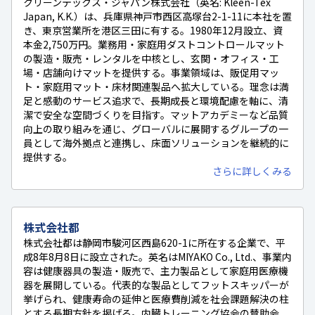
クリーンテックス・ジャパン株式会社（英名: Kleen-Tex
Japan, K.K.）は、兵庫県神戸市西区高塚台2-1-11に本社を置
き、東京営業所を港区三田に有する。1980年12月設立、資
本金2,750万円。業務用・家庭用ダストコントロールマット
の製造・販売・レンタルを中核とし、玄関・オフィス・工
場・店舗向けマットを提供する。事業領域は、販促用マッ
ト・家庭用マット・床材関連製品へ拡大している。理念は満
足と感動のサービス追求で、長期成長と環境配慮を軸に、清
潔で安全な空間づくりを目指す。マットアカデミーなど品質
向上の取り組みを通じ、グローバルに展開するグループの一
員として海外拠点と連携し、床面ソリューションを継続的に
提供する。
さらに詳しくみる
株式会社都
株式会社都は静岡市駿河区西島620-1に所在する企業で、平
成8年8月8日に設立された。英名はMIYAKO Co., Ltd.、事業内
容は健康器具の製造・販売で、主力製品として家庭用医療機
器を展開している。代表的な製品としてフットスキッパーが
挙げられ、健康寿命の延伸と医療費削減を社会課題解決の柱
とする長期方針を掲げる。内臓トレーニング協会の賛助会