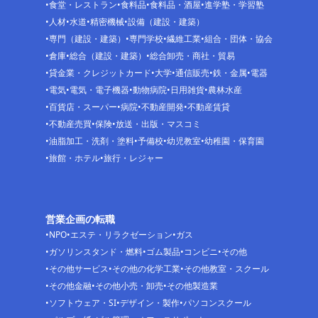
食堂・レストラン
食料品
食料品・酒屋
進学塾・学習塾
人材
水道
精密機械
設備（建設・建築）
専門（建設・建築）
専門学校
繊維工業
組合・団体・協会
倉庫
総合（建設・建築）
総合卸売・商社・貿易
貸金業・クレジットカード
大学
通信販売
鉄・金属
電器
電気
電気・電子機器
動物病院
日用雑貨
農林水産
百貨店・スーパー
病院
不動産開発
不動産賃貸
不動産売買
保険
放送・出版・マスコミ
油脂加工・洗剤・塗料
予備校
幼児教室
幼稚園・保育園
旅館・ホテル
旅行・レジャー
営業企画の転職
NPO
エステ・リラクゼーション
ガス
ガソリンスタンド・燃料
ゴム製品
コンビニ
その他
その他サービス
その他の化学工業
その他教室・スクール
その他金融
その他小売・卸売
その他製造業
ソフトウェア・SI
デザイン・製作
パソコンスクール