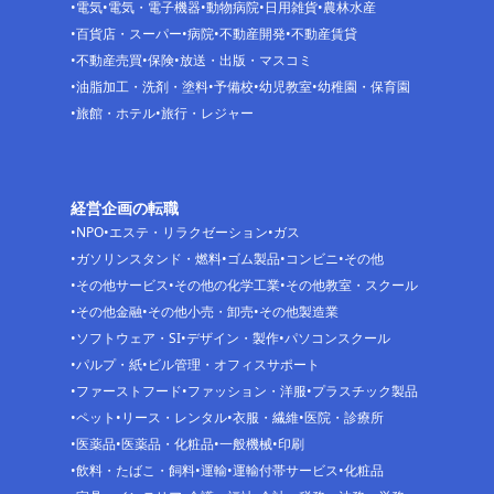
電気
電気・電子機器
動物病院
日用雑貨
農林水産
百貨店・スーパー
病院
不動産開発
不動産賃貸
不動産売買
保険
放送・出版・マスコミ
油脂加工・洗剤・塗料
予備校
幼児教室
幼稚園・保育園
旅館・ホテル
旅行・レジャー
経営企画の転職
NPO
エステ・リラクゼーション
ガス
ガソリンスタンド・燃料
ゴム製品
コンビニ
その他
その他サービス
その他の化学工業
その他教室・スクール
その他金融
その他小売・卸売
その他製造業
ソフトウェア・SI
デザイン・製作
パソコンスクール
パルプ・紙
ビル管理・オフィスサポート
ファーストフード
ファッション・洋服
プラスチック製品
ペット
リース・レンタル
衣服・繊維
医院・診療所
医薬品
医薬品・化粧品
一般機械
印刷
飲料・たばこ・飼料
運輸
運輸付帯サービス
化粧品