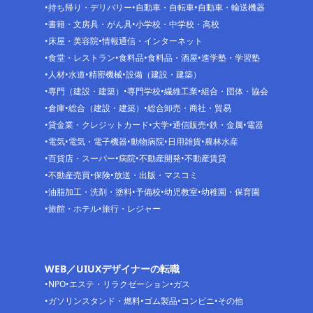
持ち帰り・デリバリー
自動車・自転車
自動車・輸送機器
書籍・文房具・がん具
小学校・中学校・高校
床屋・美容院
情報通信・インターネット
食堂・レストラン
食料品
食料品・酒屋
進学塾・学習塾
人材
水道
精密機械
設備（建設・建築）
専門（建設・建築）
専門学校
繊維工業
組合・団体・協会
倉庫
総合（建設・建築）
総合卸売・商社・貿易
貸金業・クレジットカード
大学
通信販売
鉄・金属
電器
電気
電気・電子機器
動物病院
日用雑貨
農林水産
百貨店・スーパー
病院
不動産開発
不動産賃貸
不動産売買
保険
放送・出版・マスコミ
油脂加工・洗剤・塗料
予備校
幼児教室
幼稚園・保育園
旅館・ホテル
旅行・レジャー
WEB／UIUXデザイナーの転職
NPO
エステ・リラクゼーション
ガス
ガソリンスタンド・燃料
ゴム製品
コンビニ
その他