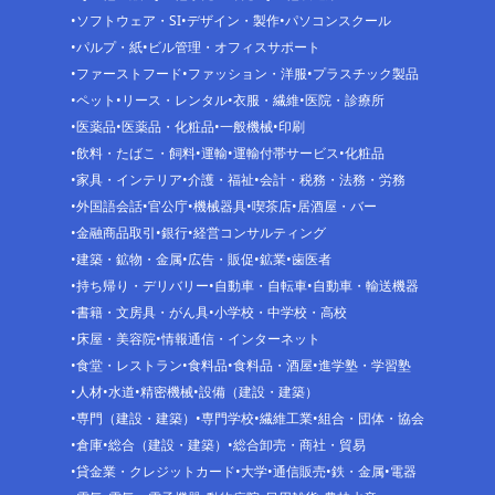
ソフトウェア・SI
デザイン・製作
パソコンスクール
パルプ・紙
ビル管理・オフィスサポート
ファーストフード
ファッション・洋服
プラスチック製品
ペット
リース・レンタル
衣服・繊維
医院・診療所
医薬品
医薬品・化粧品
一般機械
印刷
飲料・たばこ・飼料
運輸
運輸付帯サービス
化粧品
家具・インテリア
介護・福祉
会計・税務・法務・労務
外国語会話
官公庁
機械器具
喫茶店
居酒屋・バー
金融商品取引
銀行
経営コンサルティング
建築・鉱物・金属
広告・販促
鉱業
歯医者
持ち帰り・デリバリー
自動車・自転車
自動車・輸送機器
書籍・文房具・がん具
小学校・中学校・高校
床屋・美容院
情報通信・インターネット
食堂・レストラン
食料品
食料品・酒屋
進学塾・学習塾
人材
水道
精密機械
設備（建設・建築）
専門（建設・建築）
専門学校
繊維工業
組合・団体・協会
倉庫
総合（建設・建築）
総合卸売・商社・貿易
貸金業・クレジットカード
大学
通信販売
鉄・金属
電器