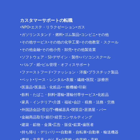
カスタマーサポートの転職
NPO
エステ・リラクゼーション
ガス
ガソリンスタンド・燃料
ゴム製品
コンビニ
その他
その他サービス
その他の化学工業
その他教室・スクール
その他金融
その他小売・卸売
その他製造業
ソフトウェア・SI
デザイン・製作
パソコンスクール
パルプ・紙
ビル管理・オフィスサポート
ファーストフード
ファッション・洋服
プラスチック製品
ペット
リース・レンタル
衣服・繊維
医院・診療所
医薬品
医薬品・化粧品
一般機械
印刷
飲料・たばこ・飼料
運輸
運輸付帯サービス
化粧品
家具・インテリア
介護・福祉
会計・税務・法務・労務
外国語会話
官公庁
機械器具
喫茶店
居酒屋・バー
金融商品取引
銀行
経営コンサルティング
建築・鉱物・金属
広告・販促
鉱業
歯医者
持ち帰り・デリバリー
自動車・自転車
自動車・輸送機器
書籍・文房具・がん具
小学校・中学校・高校