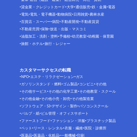
貸金業・クレジットカード
大学
通信販売
鉄・金属
電器
電気
電気・電子機器
動物病院
日用雑貨
農林水産
百貨店・スーパー
病院
不動産開発
不動産賃貸
不動産売買
保険
放送・出版・マスコミ
油脂加工・洗剤・塗料
予備校
幼児教室
幼稚園・保育園
旅館・ホテル
旅行・レジャー
カスタマーサクセスの転職
NPO
エステ・リラクゼーション
ガス
ガソリンスタンド・燃料
ゴム製品
コンビニ
その他
その他サービス
その他の化学工業
その他教室・スクール
その他金融
その他小売・卸売
その他製造業
ソフトウェア・SI
デザイン・製作
パソコンスクール
パルプ・紙
ビル管理・オフィスサポート
ファーストフード
ファッション・洋服
プラスチック製品
ペット
リース・レンタル
衣服・繊維
医院・診療所
医薬品
医薬品・化粧品
一般機械
印刷