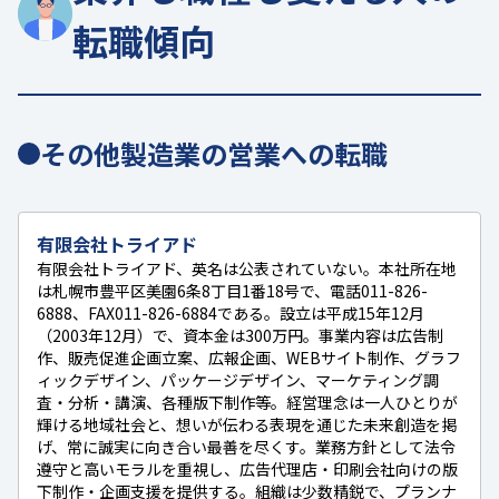
転職傾向
その他製造業の営業への転職
有限会社トライアド
有限会社トライアド、英名は公表されていない。本社所在地
は札幌市豊平区美園6条8丁目1番18号で、電話011-826-
6888、FAX011-826-6884である。設立は平成15年12月
（2003年12月）で、資本金は300万円。事業内容は広告制
作、販売促進企画立案、広報企画、WEBサイト制作、グラフ
ィックデザイン、パッケージデザイン、マーケティング調
査・分析・講演、各種版下制作等。経営理念は一人ひとりが
輝ける地域社会と、想いが伝わる表現を通じた未来創造を掲
げ、常に誠実に向き合い最善を尽くす。業務方針として法令
遵守と高いモラルを重視し、広告代理店・印刷会社向けの版
下制作・企画支援を提供する。組織は少数精鋭で、プランナ