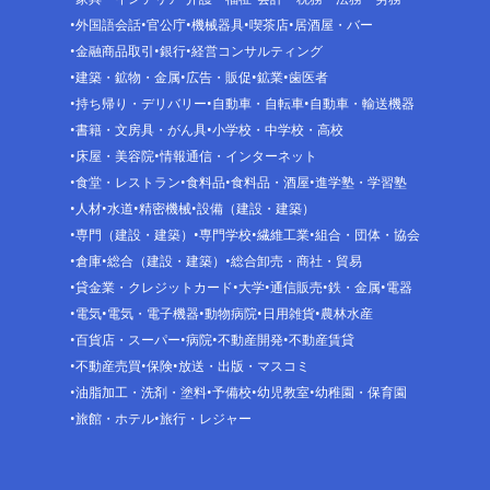
外国語会話
官公庁
機械器具
喫茶店
居酒屋・バー
金融商品取引
銀行
経営コンサルティング
建築・鉱物・金属
広告・販促
鉱業
歯医者
持ち帰り・デリバリー
自動車・自転車
自動車・輸送機器
書籍・文房具・がん具
小学校・中学校・高校
床屋・美容院
情報通信・インターネット
食堂・レストラン
食料品
食料品・酒屋
進学塾・学習塾
人材
水道
精密機械
設備（建設・建築）
専門（建設・建築）
専門学校
繊維工業
組合・団体・協会
倉庫
総合（建設・建築）
総合卸売・商社・貿易
貸金業・クレジットカード
大学
通信販売
鉄・金属
電器
電気
電気・電子機器
動物病院
日用雑貨
農林水産
百貨店・スーパー
病院
不動産開発
不動産賃貸
不動産売買
保険
放送・出版・マスコミ
油脂加工・洗剤・塗料
予備校
幼児教室
幼稚園・保育園
旅館・ホテル
旅行・レジャー