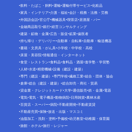
飲料・たばこ・飼料
運輸
運輸付帯サービス
化粧品
家具・インテリア
介護・福祉
会計・税務・法務・労務
外国語会話
官公庁
機械器具
喫茶店
居酒屋・バー
金融商品取引
銀行
経営コンサルティング
建築・鉱物・金属
広告・販促
鉱業
歯医者
持ち帰り・デリバリー
自動車・自転車
自動車・輸送機器
書籍・文房具・がん具
小学校・中学校・高校
床屋・美容院
情報通信・インターネット
食堂・レストラン
食料品
食料品・酒屋
進学塾・学習塾
人材
水道
精密機械
設備（建設・建築）
専門（建設・建築）
専門学校
繊維工業
組合・団体・協会
倉庫
総合（建設・建築）
総合卸売・商社・貿易
貸金業・クレジットカード
大学
通信販売
鉄・金属
電器
電気
電気・電子機器
動物病院
日用雑貨
農林水産
百貨店・スーパー
病院
不動産開発
不動産賃貸
不動産売買
保険
放送・出版・マスコミ
油脂加工・洗剤・塗料
予備校
幼児教室
幼稚園・保育園
旅館・ホテル
旅行・レジャー