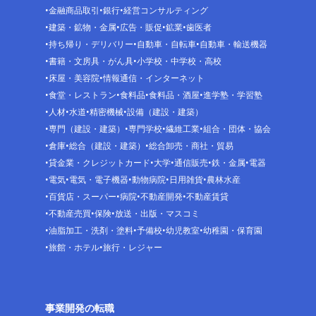
金融商品取引
銀行
経営コンサルティング
建築・鉱物・金属
広告・販促
鉱業
歯医者
持ち帰り・デリバリー
自動車・自転車
自動車・輸送機器
書籍・文房具・がん具
小学校・中学校・高校
床屋・美容院
情報通信・インターネット
食堂・レストラン
食料品
食料品・酒屋
進学塾・学習塾
人材
水道
精密機械
設備（建設・建築）
専門（建設・建築）
専門学校
繊維工業
組合・団体・協会
倉庫
総合（建設・建築）
総合卸売・商社・貿易
貸金業・クレジットカード
大学
通信販売
鉄・金属
電器
電気
電気・電子機器
動物病院
日用雑貨
農林水産
百貨店・スーパー
病院
不動産開発
不動産賃貸
不動産売買
保険
放送・出版・マスコミ
油脂加工・洗剤・塗料
予備校
幼児教室
幼稚園・保育園
旅館・ホテル
旅行・レジャー
事業開発の転職