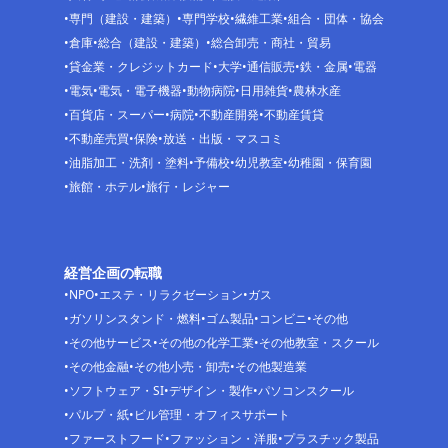
専門（建設・建築）
専門学校
繊維工業
組合・団体・協会
倉庫
総合（建設・建築）
総合卸売・商社・貿易
貸金業・クレジットカード
大学
通信販売
鉄・金属
電器
電気
電気・電子機器
動物病院
日用雑貨
農林水産
百貨店・スーパー
病院
不動産開発
不動産賃貸
不動産売買
保険
放送・出版・マスコミ
油脂加工・洗剤・塗料
予備校
幼児教室
幼稚園・保育園
旅館・ホテル
旅行・レジャー
経営企画の転職
NPO
エステ・リラクゼーション
ガス
ガソリンスタンド・燃料
ゴム製品
コンビニ
その他
その他サービス
その他の化学工業
その他教室・スクール
その他金融
その他小売・卸売
その他製造業
ソフトウェア・SI
デザイン・製作
パソコンスクール
パルプ・紙
ビル管理・オフィスサポート
ファーストフード
ファッション・洋服
プラスチック製品