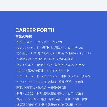
CAREER FORTH
営業の転職
NPO
エステ・リラクゼーション
ガス
ガソリンスタンド・燃料
ゴム製品
コンビニ
その他
その他サービス
その他の化学工業
その他教室・スクール
その他金融
その他小売・卸売
その他製造業
ソフトウェア・SI
デザイン・製作
パソコンスクール
パルプ・紙
ビル管理・オフィスサポート
ファーストフード
ファッション・洋服
プラスチック製品
ペット
リース・レンタル
衣服・繊維
医院・診療所
医薬品
医薬品・化粧品
一般機械
印刷
飲料・たばこ・飼料
運輸
運輸付帯サービス
化粧品
家具・インテリア
介護・福祉
会計・税務・法務・労務
外国語会話
官公庁
機械器具
喫茶店
居酒屋・バー