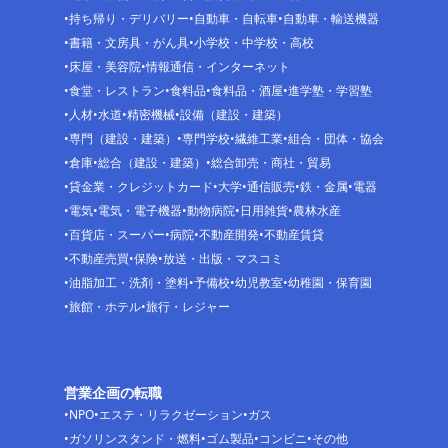
持ち帰り・デリバリー
自動車・自転車
自動車・輸送機器
書籍・文房具・がん具
小学校・中学校・高校
床屋・美容院
情報通信・インターネット
食堂・レストラン
食料品
食料品・酒屋
進学塾・学習塾
人材
水道
精密機械
設備（建設・建築）
専門（建設・建築）
専門学校
繊維工業
組合・団体・協会
倉庫
総合（建設・建築）
総合卸売・商社・貿易
貸金業・クレジットカード
大学
通信販売
鉄・金属
電器
電気
電気・電子機器
動物病院
日用雑貨
農林水産
百貨店・スーパー
病院
不動産開発
不動産賃貸
不動産売買
保険
放送・出版・マスコミ
油脂加工・洗剤・塗料
予備校
幼児教室
幼稚園・保育園
旅館・ホテル
旅行・レジャー
営業企画の転職
NPO
エステ・リラクゼーション
ガス
ガソリンスタンド・燃料
ゴム製品
コンビニ
その他