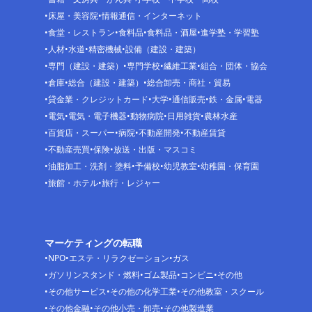
床屋・美容院
情報通信・インターネット
食堂・レストラン
食料品
食料品・酒屋
進学塾・学習塾
人材
水道
精密機械
設備（建設・建築）
専門（建設・建築）
専門学校
繊維工業
組合・団体・協会
倉庫
総合（建設・建築）
総合卸売・商社・貿易
貸金業・クレジットカード
大学
通信販売
鉄・金属
電器
電気
電気・電子機器
動物病院
日用雑貨
農林水産
百貨店・スーパー
病院
不動産開発
不動産賃貸
不動産売買
保険
放送・出版・マスコミ
油脂加工・洗剤・塗料
予備校
幼児教室
幼稚園・保育園
旅館・ホテル
旅行・レジャー
マーケティングの転職
NPO
エステ・リラクゼーション
ガス
ガソリンスタンド・燃料
ゴム製品
コンビニ
その他
その他サービス
その他の化学工業
その他教室・スクール
その他金融
その他小売・卸売
その他製造業