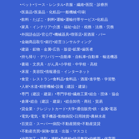
ペット
リース・レンタル
衣服・繊維
医院・診療所
医薬品
医薬品・化粧品
一般機械
印刷
飲料・たばこ・飼料
運輸
運輸付帯サービス
化粧品
家具・インテリア
介護・福祉
会計・税務・法務・労務
外国語会話
官公庁
機械器具
喫茶店
居酒屋・バー
金融商品取引
銀行
経営コンサルティング
建築・鉱物・金属
広告・販促
鉱業
歯医者
持ち帰り・デリバリー
自動車・自転車
自動車・輸送機器
書籍・文房具・がん具
小学校・中学校・高校
床屋・美容院
情報通信・インターネット
食堂・レストラン
食料品
食料品・酒屋
進学塾・学習塾
人材
水道
精密機械
設備（建設・建築）
専門（建設・建築）
専門学校
繊維工業
組合・団体・協会
倉庫
総合（建設・建築）
総合卸売・商社・貿易
貸金業・クレジットカード
大学
通信販売
鉄・金属
電器
電気
電気・電子機器
動物病院
日用雑貨
農林水産
百貨店・スーパー
病院
不動産開発
不動産賃貸
不動産売買
保険
放送・出版・マスコミ
油脂加工・洗剤・塗料
予備校
幼児教室
幼稚園・保育園