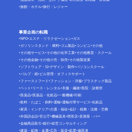
旅館・ホテル
旅行・レジャー
事業企画の転職
NPO
エステ・リラクゼーション
ガス
ガソリンスタンド・燃料
ゴム製品
コンビニ
その他
その他サービス
その他の化学工業
その他教室・スクール
その他金融
その他小売・卸売
その他製造業
ソフトウェア・SI
デザイン・製作
パソコンスクール
パルプ・紙
ビル管理・オフィスサポート
ファーストフード
ファッション・洋服
プラスチック製品
ペット
リース・レンタル
衣服・繊維
医院・診療所
医薬品
医薬品・化粧品
一般機械
印刷
飲料・たばこ・飼料
運輸
運輸付帯サービス
化粧品
家具・インテリア
介護・福祉
会計・税務・法務・労務
外国語会話
官公庁
機械器具
喫茶店
居酒屋・バー
金融商品取引
銀行
経営コンサルティング
建築・鉱物・金属
広告・販促
鉱業
歯医者