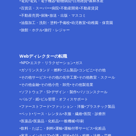
電気
電気・電子機器
動物病院
日用雑貨
農林水産
百貨店・スーパー
病院
不動産開発
不動産賃貸
不動産売買
保険
放送・出版・マスコミ
油脂加工・洗剤・塗料
予備校
幼児教室
幼稚園・保育園
旅館・ホテル
旅行・レジャー
Webディレクターの転職
NPO
エステ・リラクゼーション
ガス
ガソリンスタンド・燃料
ゴム製品
コンビニ
その他
その他サービス
その他の化学工業
その他教室・スクール
その他金融
その他小売・卸売
その他製造業
ソフトウェア・SI
デザイン・製作
パソコンスクール
パルプ・紙
ビル管理・オフィスサポート
ファーストフード
ファッション・洋服
プラスチック製品
ペット
リース・レンタル
衣服・繊維
医院・診療所
医薬品
医薬品・化粧品
一般機械
印刷
飲料・たばこ・飼料
運輸
運輸付帯サービス
化粧品
家具・インテリア
介護・福祉
会計・税務・法務・労務