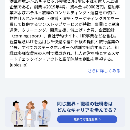
港区赤坂1-7-19キャピタル赤坂ビル3階に本社を置く未上場
企業である。創業は2019年4月、資本金は8000万円。宿泊事
業およびホテル・旅館のコンサルティング・運営を中核に、
物件仕入れから設計・運営・清掃・マーケティングまでを一
貫して提供するワンストップサービスが特徴。事業には民泊
運営、クリーニング、開業支援、借上げ・売買、企画設計
（coming soon）、自社予約サイト、HR事業などを含む。
経営理念はITを活用した快適な宿泊体験の提供と旅行産業の
発展、すべてのステークホルダーへ感謝で対応すること。組
織は多様な背景の人材で構成され、無人運営を核とするスマ
ートチェックイン・アウトと空間体験の創出を重視する。
(
ubiqs.jp
)
さらに詳しくみる