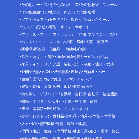
その他サービス
その他の化学工業
その他教室・スクール
その他金融
その他小売・卸売
その他製造業
ソフトウェア・SI
デザイン・製作
パソコンスクール
パルプ・紙
ビル管理・オフィスサポート
ファーストフード
ファッション・洋服
プラスチック製品
ペット
リース・レンタル
衣服・繊維
医院・診療所
医薬品
医薬品・化粧品
一般機械
印刷
飲料・たばこ・飼料
運輸
運輸付帯サービス
化粧品
家具・インテリア
介護・福祉
会計・税務・法務・労務
外国語会話
官公庁
機械器具
喫茶店
居酒屋・バー
金融商品取引
銀行
経営コンサルティング
建築・鉱物・金属
広告・販促
鉱業
歯医者
持ち帰り・デリバリー
自動車・自転車
自動車・輸送機器
書籍・文房具・がん具
小学校・中学校・高校
床屋・美容院
情報通信・インターネット
食堂・レストラン
食料品
食料品・酒屋
進学塾・学習塾
人材
水道
精密機械
設備（建設・建築）
専門（建設・建築）
専門学校
繊維工業
組合・団体・協会
倉庫
総合（建設・建築）
総合卸売・商社・貿易