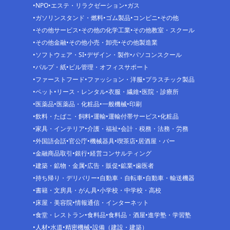
NPO
エステ・リラクゼーション
ガス
ガソリンスタンド・燃料
ゴム製品
コンビニ
その他
その他サービス
その他の化学工業
その他教室・スクール
その他金融
その他小売・卸売
その他製造業
ソフトウェア・SI
デザイン・製作
パソコンスクール
パルプ・紙
ビル管理・オフィスサポート
ファーストフード
ファッション・洋服
プラスチック製品
ペット
リース・レンタル
衣服・繊維
医院・診療所
医薬品
医薬品・化粧品
一般機械
印刷
飲料・たばこ・飼料
運輸
運輸付帯サービス
化粧品
家具・インテリア
介護・福祉
会計・税務・法務・労務
外国語会話
官公庁
機械器具
喫茶店
居酒屋・バー
金融商品取引
銀行
経営コンサルティング
建築・鉱物・金属
広告・販促
鉱業
歯医者
持ち帰り・デリバリー
自動車・自転車
自動車・輸送機器
書籍・文房具・がん具
小学校・中学校・高校
床屋・美容院
情報通信・インターネット
食堂・レストラン
食料品
食料品・酒屋
進学塾・学習塾
人材
水道
精密機械
設備（建設・建築）