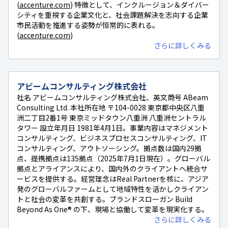
(
accenture.com
) 特徴として、インクルージョン＆ダイバー
シティを重視する企業文化と、社会課題解決を志向する企業
市民活動を推進する姿勢が恒常的に表れる。
(
accenture.com
)
さらに詳しくみる
アビームコンサルティング株式会社
社名 アビームコンサルティング株式会社、英文商号 ABeam
Consulting Ltd. 本社所在地 〒104-0028 東京都中央区八重
洲二丁目2番1号 東京ミッドタウン八重洲 八重洲セントラル
タワー 設立年月日 1981年4月1日。事業内容はマネジメント
コンサルティング、ビジネスプロセスコンサルティング、IT
コンサルティング、アウトソーシング。拠点数は国内29拠
点、提携拠点は135拠点（2025年7月1日現在）。グローバル
拠点とアライアンスにより、国内外のクライアントへ統合サ
ービスを提供する。経営理念はReal Partnerを核に、アジア
発のグローバルファームとして地域特性を活かしクライアン
トと社会の変革を共創する。ブランドスローガン Build
Beyond As One® の下、現場と協働して変革を現実化する。
さらに詳しくみる