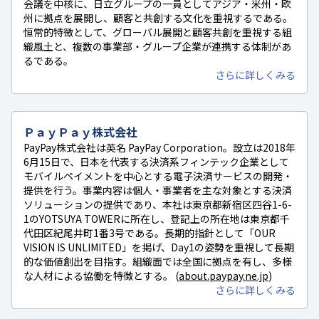
会議を中核に、日立グループの一員としてアジア・米州・欧
州に拠点を展開し、顧客と共創する文化を重視するである。
恒常的特徴として、グローバル展開と顧客共創を重視する組
織風土と、複数の事業部・グループ企業が連携する体制があ
るである。
さらに詳しくみる
ＰａｙＰａｙ株式会社
PayPay株式会社は英名 PayPay Corporation。設立は2018年
6月15日で、日本を代表する決済系フィンテック企業として
モバイルペイメントを中心とする電子決済サービスの開発・
提供を行う。事業内容は個人・事業者を主な対象とする決済
ソリューションの提供であり、本社は東京都新宿区四谷1-6-
1のYOTSUYA TOWERに所在し、登記上の所在地は東京都千
代田区紀尾井町1番3号である。長期的指針として「OUR
VISION IS UNLIMITED」を掲げ、Day1の姿勢を重視して長期
的な価値創出を目指す。組織面では全国に拠点を有し、多様
な人材による協働を特徴とする。 (
about.paypay.ne.jp
)
さらに詳しくみる