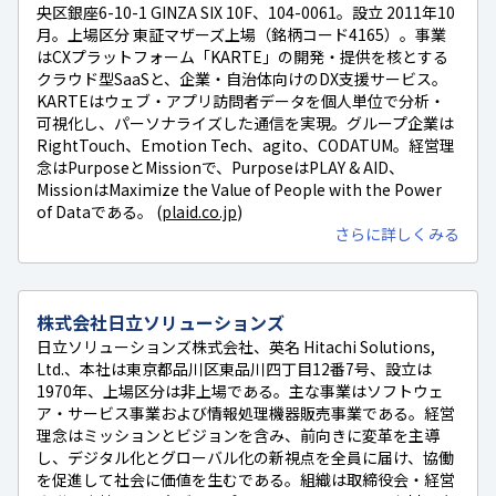
央区銀座6-10-1 GINZA SIX 10F、104-0061。設立 2011年10
月。上場区分 東証マザーズ上場（銘柄コード4165）。事業
はCXプラットフォーム「KARTE」の開発・提供を核とする
クラウド型SaaSと、企業・自治体向けのDX支援サービス。
KARTEはウェブ・アプリ訪問者データを個人単位で分析・
可視化し、パーソナライズした通信を実現。グループ企業は
RightTouch、Emotion Tech、agito、CODATUM。経営理
念はPurposeとMissionで、PurposeはPLAY & AID、
MissionはMaximize the Value of People with the Power
of Dataである。 (
plaid.co.jp
)
さらに詳しくみる
株式会社日立ソリューションズ
日立ソリューションズ株式会社、英名 Hitachi Solutions,
Ltd.、本社は東京都品川区東品川四丁目12番7号、設立は
1970年、上場区分は非上場である。主な事業はソフトウェ
ア・サービス事業および情報処理機器販売事業である。経営
理念はミッションとビジョンを含み、前向きに変革を主導
し、デジタル化とグローバル化の新視点を全員に届け、協働
を促進して社会に価値を生むである。組織は取締役会・経営