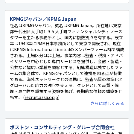
KPMGジャパン／KPMG Japan
社名はKPMGジャパン、英名はKPMG Japan。所在地は東京
都千代田区大手町1-9-5 大手町フィナンシャルシティ ノース
タワーを主たる事務所とし、国内に複数拠点を有する。設立
年は1949年にPMM日本事務所として東京で開設され、現在
はKPMG International Limitedのメンバーファーム群で構成
される。上場区分は非上場。事業内容は監査・税務・アドバ
イザリーを中心とした専門サービスを提供し、金融・製造・
公共など幅広い業種を顧客とする。組織構造は独立したファ
ームの集合体で、KPMGジャパンとして連携を図る点が特徴
である。海外ネットワークとの連携は、監査品質の標準化と
グローバル対応力の強化を支える。クレドとして品質・倫
理・専門性を重視する姿勢を掲げ、長期的な信頼の構築を目
指す。 (
recruit.azsa.or.jp
)
さらに詳しくみる
ボストン・コンサルティング・グループ合同会社
社名はボストン・コンサルティング・グループ合同会社、英