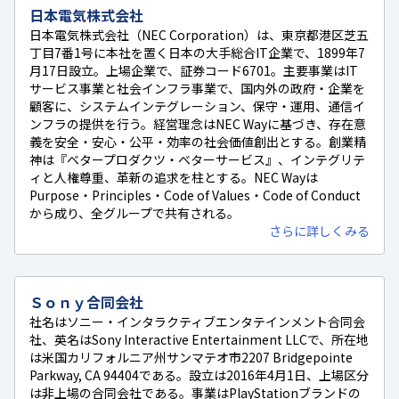
日本電気株式会社
日本電気株式会社（NEC Corporation）は、東京都港区芝五
丁目7番1号に本社を置く日本の大手総合IT企業で、1899年7
月17日設立。上場企業で、証券コード6701。主要事業はIT
サービス事業と社会インフラ事業で、国内外の政府・企業を
顧客に、システムインテグレーション、保守・運用、通信イ
ンフラの提供を行う。経営理念はNEC Wayに基づき、存在意
義を安全・安心・公平・効率の社会価値創出とする。創業精
神は『ベタープロダクツ・ベターサービス』、インテグリテ
ィと人権尊重、革新の追求を柱とする。NEC Wayは
Purpose・Principles・Code of Values・Code of Conduct
から成り、全グループで共有される。
さらに詳しくみる
Ｓｏｎｙ合同会社
社名はソニー・インタラクティブエンタテインメント合同会
社、英名はSony Interactive Entertainment LLCで、所在地
は米国カリフォルニア州サンマテオ市2207 Bridgepointe
Parkway, CA 94404である。設立は2016年4月1日、上場区分
は非上場の合同会社である。事業はPlayStationブランドの