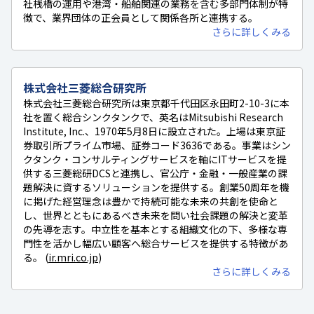
社桟橋の運用や港湾・船舶関連の業務を含む多部門体制が特
徴で、業界団体の正会員として関係各所と連携する。
さらに詳しくみる
株式会社三菱総合研究所
株式会社三菱総合研究所は東京都千代田区永田町2-10-3に本
社を置く総合シンクタンクで、英名はMitsubishi Research
Institute, Inc.、1970年5月8日に設立された。上場は東京証
券取引所プライム市場、証券コード3636である。事業はシン
クタンク・コンサルティングサービスを軸にITサービスを提
供する三菱総研DCSと連携し、官公庁・金融・一般産業の課
題解決に資するソリューションを提供する。創業50周年を機
に掲げた経営理念は豊かで持続可能な未来の共創を使命と
し、世界とともにあるべき未来を問い社会課題の解決と変革
の先導を志す。中立性を基本とする組織文化の下、多様な専
門性を活かし幅広い顧客へ総合サービスを提供する特徴があ
る。 (
ir.mri.co.jp
)
さらに詳しくみる