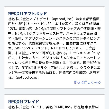
株式会社アプトポッド
社名 株式会社アプトポッド（aptpod, Inc.）は東京都新宿区
四谷4-3四谷トーセイビル3Fに本社を置く。設立は平成18年
12月。事業内容はM2M/IoT関連ソフトウェアの企画開発・販
売、M2M/IoTクラウドサービス運営、ハードウェア企画開
発・販売、アプリケーション・システムのプロトタイピング
を核とする。代表取締役は坂元淳一、主要株主にはマクニ
カ、SBIインベストメント、NTTドコモビジネス、日立建
機、未来創生ファンド等が名を連ねる。ミッションは「つな
がる」を社会の力へ、ビジョンは「あらゆるモノをネットワ
ークにつなぎ世界の新体験を創造する」である。恒常的特徴
として、産業IoTミドルウェアintdashを核に、クラウドとエ
ッジを一体で提供する製品群と、開発志向の組織文化を有す
る。 (
aptpod.co.jp
)
さらに詳しくみる
株式会社プレイド
社名 株式会社プレイド、英名 PLAID, Inc.。所在地 東京都中