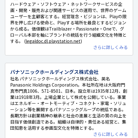
ハードウェア・ソフトウェア・ネットワークサービスの企
画・開発・販売および関連サービスの運用で、世界のゲーム
ユーザーを主顧客とする。経営理念・ビジョンは、Playの限
界を押し広げる使命と、Playする場所を最良とするビジョン
から成る。価値観はTrailblazer・Passionate・Oneで、グ
ローバル本部を軸にブランドの統括を行う組織文化を特徴と
する。 (
legaldoc.dl.playstation.net
)
さらに詳しくみる
パナソニックホールディングス株式会社
社名 パナソニックホールディングス株式会社、英名
Panasonic Holdings Corporation。本社所在地は大阪府門
真市門真1006、571-8501、日本。設立年は1935年12月、創
業は1918年3月。上場企業として株式を公開している。事業
はエネルギー・オートモーティブ・コネクト・家電・ソリュ
ーション等を展開するパナソニックグループの統括である。
長期方針は創業精神の継承と社会の進展と生活の質の向上を
目指す価値創造である。組織は自律的・責任ある経営と、集
団知恵を活用する参画型文化を特徴とする。
さらに詳しくみる