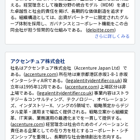
える。経営理念として複数分野の統合モデル（MDM）を通じ
た卓越性と社会的責任を掲げ、長期的な価値創造を追求す
る。組織構造としては、出資がパートナーに限定されたグル
ープ体制を採用し、ガバナンスとコーポレート機能をこの合
同会社が担う恒常的な仕組みである。 (
deloitte.com
)
さらに詳しくみる
アクセンチュア株式会社
社名はアクセンチュア株式会社（Accenture Japan Ltd）で
ある。(
accenture.com
) 所在地は東京都港区赤坂1-8-1 赤坂
インターシティAIRである。(
legalentityidentifier.co.uk
) 設
立年は1995年12月である。(
accenture.com
) 上場区分は非
上場である。(
legalentityidentifier.co.uk
) 事業内容はストラ
テジー＆コンサルティング、テクノロジー、オペレーション
ズ、インダストリーX、ソングの5領域で、戦略策定からデジ
タル変革・運用まで幅広く提供される。戦略立案から組織変
革、IT実装、業務運用の最適化までを一貫して提供する。
(
accenture.com
) 経営理念は社会のためのイノベーションと
責任ある企業としての在り方を柱とするコーポレート・シチ
ズンシップを重視し、長期的な社会価値創出を志向する。