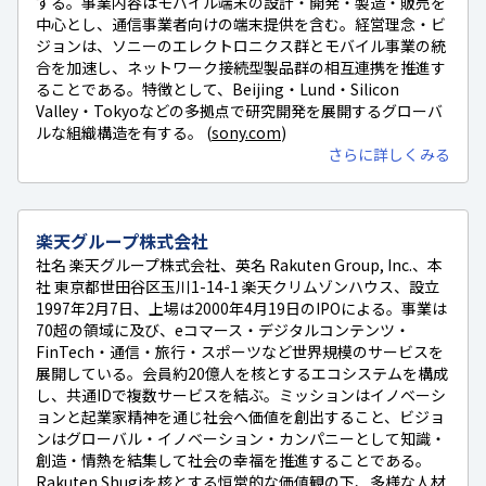
する。事業内容はモバイル端末の設計・開発・製造・販売を
中心とし、通信事業者向けの端末提供を含む。経営理念・ビ
ジョンは、ソニーのエレクトロニクス群とモバイル事業の統
合を加速し、ネットワーク接続型製品群の相互連携を推進す
ることである。特徴として、Beijing・Lund・Silicon
Valley・Tokyoなどの多拠点で研究開発を展開するグローバ
ルな組織構造を有する。 (
sony.com
)
さらに詳しくみる
楽天グループ株式会社
社名 楽天グループ株式会社、英名 Rakuten Group, Inc.、本
社 東京都世田谷区玉川1-14-1 楽天クリムゾンハウス、設立
1997年2月7日、上場は2000年4月19日のIPOによる。事業は
70超の領域に及び、eコマース・デジタルコンテンツ・
FinTech・通信・旅行・スポーツなど世界規模のサービスを
展開している。会員約20億人を核とするエコシステムを構成
し、共通IDで複数サービスを結ぶ。ミッションはイノベーシ
ョンと起業家精神を通じ社会へ価値を創出すること、ビジョ
ンはグローバル・イノベーション・カンパニーとして知識・
創造・情熱を結集して社会の幸福を推進することである。
Rakuten Shugiを核とする恒常的な価値観の下、多様な人材