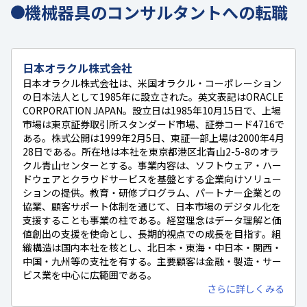
機械器具のコンサルタントへの転職
日本オラクル株式会社
日本オラクル株式会社は、米国オラクル・コーポレーション
の日本法人として1985年に設立された。英文表記はORACLE
CORPORATION JAPAN。設立日は1985年10月15日で、上場
市場は東京証券取引所スタンダード市場、証券コード4716で
ある。株式公開は1999年2月5日、東証一部上場は2000年4月
28日である。所在地は本社を東京都港区北青山2-5-8のオラ
クル青山センターとする。事業内容は、ソフトウェア・ハー
ドウェアとクラウドサービスを基盤とする企業向けソリュー
ションの提供。教育・研修プログラム、パートナー企業との
協業、顧客サポート体制を通じて、日本市場のデジタル化を
支援することも事業の柱である。経営理念はデータ理解と価
値創出の支援を使命とし、長期的視点での成長を目指す。組
織構造は国内本社を核とし、北日本・東海・中日本・関西・
中国・九州等の支社を有する。主要顧客は金融・製造・サー
ビス業を中心に広範囲である。
さらに詳しくみる