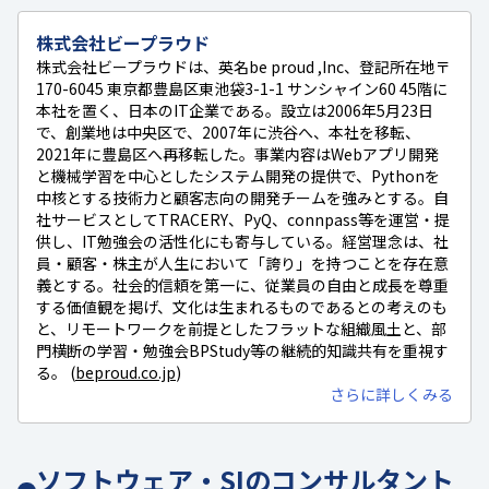
株式会社ビープラウド
株式会社ビープラウドは、英名be proud ,Inc、登記所在地〒
170-6045 東京都豊島区東池袋3-1-1 サンシャイン60 45階に
本社を置く、日本のIT企業である。設立は2006年5月23日
で、創業地は中央区で、2007年に渋谷へ、本社を移転、
2021年に豊島区へ再移転した。事業内容はWebアプリ開発
と機械学習を中心としたシステム開発の提供で、Pythonを
中核とする技術力と顧客志向の開発チームを強みとする。自
社サービスとしてTRACERY、PyQ、connpass等を運営・提
供し、IT勉強会の活性化にも寄与している。経営理念は、社
員・顧客・株主が人生において「誇り」を持つことを存在意
義とする。社会的信頼を第一に、従業員の自由と成長を尊重
する価値観を掲げ、文化は生まれるものであるとの考えのも
と、リモートワークを前提としたフラットな組織風土と、部
門横断の学習・勉強会BPStudy等の継続的知識共有を重視す
る。 (
beproud.co.jp
)
さらに詳しくみる
ソフトウェア・SIのコンサルタント