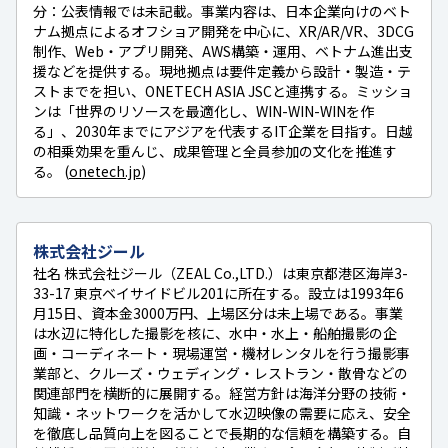
分：公表情報では未記載。事業内容は、日本企業向けのベト
ナム拠点によるオフショア開発を中心に、XR/AR/VR、3DCG
制作、Web・アプリ開発、AWS構築・運用、ベトナム進出支
援などを提供する。現地拠点は要件定義から設計・製造・テ
ストまでを担い、ONETECH ASIA JSCと連携する。ミッショ
ンは「世界のリソースを最適化し、WIN-WIN-WINを作
る」、2030年までにアジアを代表するIT企業を目指す。日越
の相乗効果を重んじ、成果管理と全員参加の文化を推進す
る。 (
onetech.jp
)
株式会社ジール
社名 株式会社ジール（ZEAL Co.,LTD.）は東京都港区海岸3-
33-17 東京ベイサイドビル201に所在する。設立は1993年6
月15日、資本金3000万円、上場区分は未上場である。事業
は水辺に特化した撮影を核に、水中・水上・船舶撮影の企
画・コーディネート・現場運営・機材レンタルを行う撮影事
業部と、クルーズ・ウェディング・レストラン・散骨などの
関連部門を横断的に展開する。経営方針は海洋分野の技術・
知識・ネットワークを活かして水辺映像の需要に応え、安全
を徹底し品質向上を図ることで長期的な信頼を構築する。自