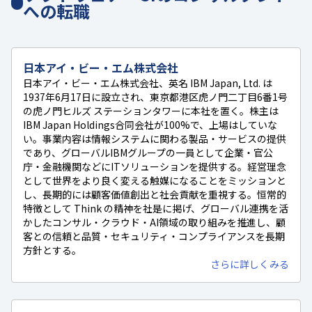
への転職
日本アイ・ビー・エム株式会社
日本アイ・ビー・エム株式会社、英名 IBM Japan, Ltd. は
1937年6月17日に設立され、東京都港区虎ノ門二丁目6番1号
の虎ノ門ヒルズ ステーションタワーに本社を置く。株主は
IBM Japan Holdings合同会社が100%で、上場はしていな
い。事業内容は情報システムに関わる製品・サービスの提供
であり、グローバルIBMグループの一員として企業・官公
庁・金融機関などにITソリューションを提供する。経営理念
として世界をより良く変える触媒になることをミッションと
し、長期的には顧客価値創出と社会貢献を重視する。恒常的
特徴として Think の精神を社是に掲げ、グローバル連携を活
かしたコンサル・クラウド・AI領域の取り組みを推進し、顧
客との信頼と品質・セキュリティ・コンプライアンスを長期
方針とする。
さらに詳しくみる