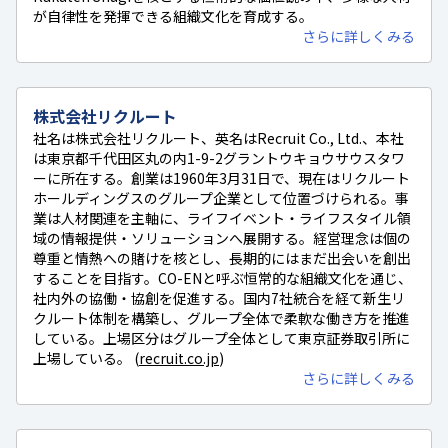
が自律性を発揮できる組織文化を育成する。
さらに詳しくみる
株式会社リクルート
社名は株式会社リクルート、英名はRecruit Co., Ltd.、本社
は東京都千代田区丸の内1-9-2グラントウキョウサウスタワ
ーに所在する。創業は1960年3月31日で、現在はリクルート
ホールディングスのグループ企業として位置づけられる。事
業は人材関連を主軸に、ライフイベント・ライフスタイル領
域の情報提供・ソリューションへ展開する。経営理念は個の
尊重と情熱への賭けを核とし、長期的にはまだ出会いを創出
することを目指す。CO-ENと呼ぶ恒常的な組織文化を通じ、
社内外の協働・協創を促進する。国内7社統合を経て新生リ
クルート体制を構築し、グループ全体で柔軟な働き方を推進
している。上場区分はグループ全体として東京証券取引所に
上場している。 (
recruit.co.jp
)
さらに詳しくみる