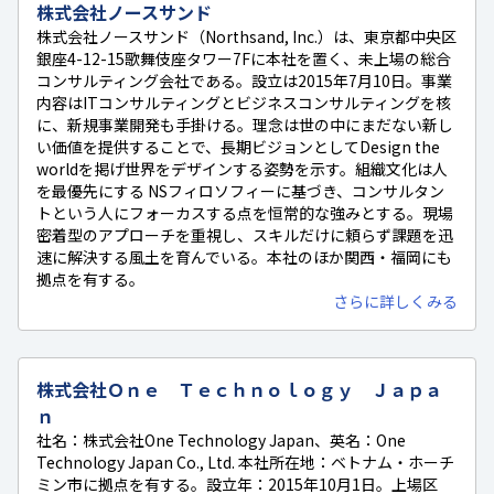
株式会社ノースサンド
株式会社ノースサンド（Northsand, Inc.）は、東京都中央区
銀座4-12-15歌舞伎座タワー7Fに本社を置く、未上場の総合
コンサルティング会社である。設立は2015年7月10日。事業
内容はITコンサルティングとビジネスコンサルティングを核
に、新規事業開発も手掛ける。理念は世の中にまだない新し
い価値を提供することで、長期ビジョンとしてDesign the
worldを掲げ世界をデザインする姿勢を示す。組織文化は人
を最優先にする NSフィロソフィーに基づき、コンサルタン
トという人にフォーカスする点を恒常的な強みとする。現場
密着型のアプローチを重視し、スキルだけに頼らず課題を迅
速に解決する風土を育んでいる。本社のほか関西・福岡にも
拠点を有する。
さらに詳しくみる
株式会社Ｏｎｅ Ｔｅｃｈｎｏｌｏｇｙ Ｊａｐａ
ｎ
社名：株式会社One Technology Japan、英名：One
Technology Japan Co., Ltd. 本社所在地：ベトナム・ホーチ
ミン市に拠点を有する。設立年：2015年10月1日。上場区