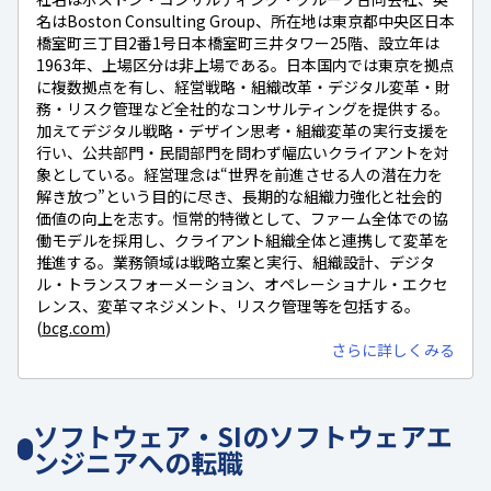
名はBoston Consulting Group、所在地は東京都中央区日本
橋室町三丁目2番1号日本橋室町三井タワー25階、設立年は
1963年、上場区分は非上場である。日本国内では東京を拠点
に複数拠点を有し、経営戦略・組織改革・デジタル変革・財
務・リスク管理など全社的なコンサルティングを提供する。
加えてデジタル戦略・デザイン思考・組織変革の実行支援を
行い、公共部門・民間部門を問わず幅広いクライアントを対
象としている。経営理念は“世界を前進させる人の潜在力を
解き放つ”という目的に尽き、長期的な組織力強化と社会的
価値の向上を志す。恒常的特徴として、ファーム全体での協
働モデルを採用し、クライアント組織全体と連携して変革を
推進する。業務領域は戦略立案と実行、組織設計、デジタ
ル・トランスフォーメーション、オペレーショナル・エクセ
レンス、変革マネジメント、リスク管理等を包括する。
(
bcg.com
)
さらに詳しくみる
ソフトウェア・SIのソフトウェアエ
ンジニアへの転職