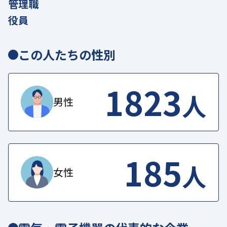
管理職
役員
この人たちの性別
1823
人
男性
185
人
女性