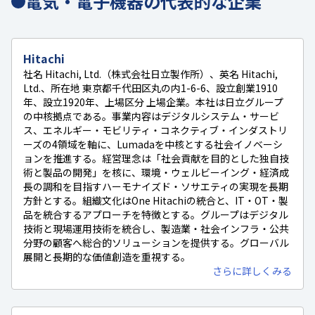
電気・電子機器の代表的な企業
Hitachi
社名 Hitachi, Ltd.（株式会社日立製作所）、英名 Hitachi,
Ltd.、所在地 東京都千代田区丸の内1-6-6、設立創業1910
年、設立1920年、上場区分 上場企業。本社は日立グループ
の中核拠点である。事業内容はデジタルシステム・サービ
ス、エネルギー・モビリティ・コネクティブ・インダストリ
ーズの4領域を軸に、Lumadaを中核とする社会イノベーシ
ョンを推進する。経営理念は「社会貢献を目的とした独自技
術と製品の開発」を核に、環境・ウェルビーイング・経済成
長の調和を目指すハーモナイズド・ソサエティの実現を長期
方針とする。組織文化はOne Hitachiの統合と、IT・OT・製
品を統合するアプローチを特徴とする。グループはデジタル
技術と現場運用技術を統合し、製造業・社会インフラ・公共
分野の顧客へ総合的ソリューションを提供する。グローバル
展開と長期的な価値創造を重視する。
さらに詳しくみる