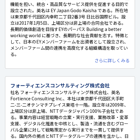
機能を担い、統合・高品質なサービス提供を促進する目的で
設立された。英名は EY Japan Godo Kaisha である。所在地
は東京都千代田区内幸町二丁目2番3号 日比谷国際ビル。設
立は2017年1月5日、上場区分は非上場の合同会社である。
長期的価値創造を目指すEYのパーパス Building a better
working world に基づき、長期的な社会貢献を志す。特徴と
して、日本のEYメンバーファームを出資者として設立され、
メンバーファーム間の連携を高度化する組織構造を取ってい
る。
さらに詳しくみる
フォーティエンスコンサルティング株式会社
社名 フォーティエンスコンサルティング株式会社、英名
Fortience Consulting Inc.、本社は東京都千代田区大手町
二‑三‑二オテンマチプレイス東塔十一階。設立年は2009年、
上場区分は非上場、NTTデータジャパン100％子会社であ
る。事業内容は経営戦略の立案・実行支援、業務改革・変革
支援、デジタル化推進を中核とし、製造・流通を含むグロー
バル企業に対して戦略策定から実行までを一貫して提供す
る。国内外の拠点とNTTデータグループの連携を生かし、日