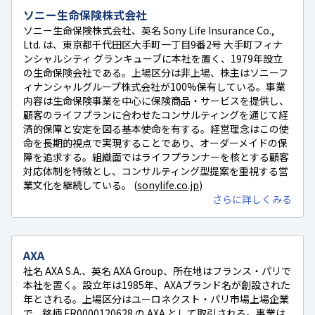
ソニー生命保険株式会社
ソニー生命保険株式会社、英名 Sony Life Insurance Co.,
Ltd. は、東京都千代田区大手町一丁目9番2号 大手町フィナ
ンシャルシティ グランキューブに本社を置く、1979年設立
の生命保険会社である。上場区分は非上場、株主はソニーフ
ィナンシャルグループ株式会社が100%保有している。事業
内容は生命保険事業を中心に保険商品・サービスを提供し、
顧客のライフプランに合わせたコンサルティングを通じて経
済的保障と安定を図る基本使命を有する。経営理念はこの使
命を長期的視点で実現することであり、オーダーメイドの保
障を追求する。組織面ではライフプランナーを核とする顧客
対応体制を特徴とし、コンサルティング型提案を重視する営
業文化を継続している。 (
sonylife.co.jp
)
さらに詳しくみる
AXA
社名 AXA S.A.、英名 AXA Group、所在地はフランス・パリで
本社を置く。設立年は1985年、AXAブランド名が創設された
年とされる。上場区分はユーロネクスト・パリ市場上場企業
で、銘柄 FR0000120628 の AXA として取引される。事業は