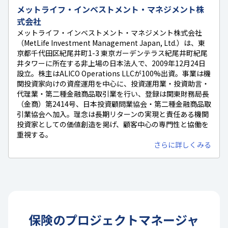
メットライフ・インベストメント・マネジメント株
式会社
メットライフ・インベストメント・マネジメント株式会社
（MetLife Investment Management Japan, Ltd.）は、東
京都千代田区紀尾井町1-3 東京ガーデンテラス紀尾井町紀尾
井タワーに所在する非上場の日本法人で、2009年12月24日
設立。株主はALICO Operations LLCが100%出資。事業は機
関投資家向けの資産運用を中心に、投資運用業・投資助言・
代理業・第二種金融商品取引業を行い、登録は関東財務局長
（金商）第2414号、日本投資顧問業協会・第二種金融商品取
引業協会へ加入。理念は長期リターンの実現と責任ある機関
投資家としての価値創造を掲げ、顧客中心の専門性と協働を
重視する。
さらに詳しくみる
保険
の
プロジェクトマネージャ