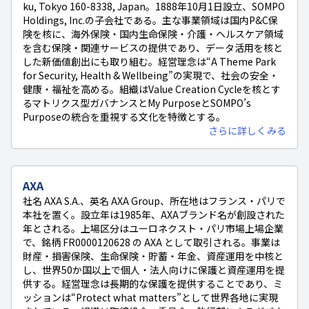
ku, Tokyo 160-8338, Japan。1888年10月1日設立、SOMPO
Holdings, Inc.の子会社である。主な事業領域は国内P&C保
険を核に、海外保険・国内生命保険・介護・ヘルスケア領域
を含む保険・関連サービスの提供であり、データ活用を核と
した新価値創出にも取り組む。経営理念は“A Theme Park
for Security, Health & Wellbeing”の実現で、社会の安全・
健康・福祉を高める。組織はValue Creation Cycleを核とす
るマトリクス型ガバナンスとMy PurposeとSOMPO’s
Purposeの統合を重視する文化を特徴とする。
さらに詳しくみる
AXA
社名 AXA S.A.、英名 AXA Group、所在地はフランス・パリで
本社を置く。設立年は1985年、AXAブランド名が創設された
年とされる。上場区分はユーロネクスト・パリ市場上場企業
で、銘柄 FR0000120628 の AXA として取引される。事業は
財産・損害保険、生命保険・貯蓄・年金、資産運用を中核と
し、世界50か国以上で個人・法人向けに保護と資産運用を提
供する。経営理念は長期的な保護を提供することであり、ミ
ッションは“Protect what matters”として世界各地に実現