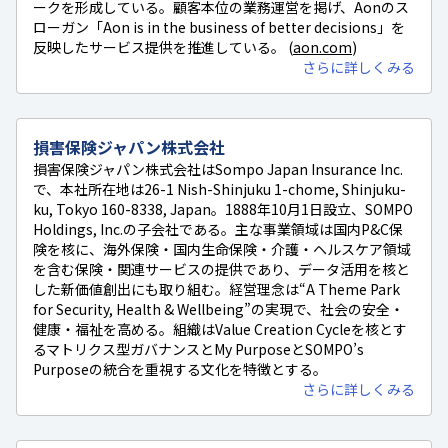
ークを形成している。顧客本位の業務運営を掲げ、Aonのス
ローガン「Aon is in the business of better decisions」を
反映したサービス提供を推進している。 (
aon.com
)
さらに詳しくみる
損害保険ジャパン株式会社
損害保険ジャパン株式会社はSompo Japan Insurance Inc.
で、本社所在地は26-1 Nish-Shinjuku 1-chome, Shinjuku-
ku, Tokyo 160-8338, Japan。1888年10月1日設立、SOMPO
Holdings, Inc.の子会社である。主な事業領域は国内P&C保
険を核に、海外保険・国内生命保険・介護・ヘルスケア領域
を含む保険・関連サービスの提供であり、データ活用を核と
した新価値創出にも取り組む。経営理念は“A Theme Park
for Security, Health & Wellbeing”の実現で、社会の安全・
健康・福祉を高める。組織はValue Creation Cycleを核とす
るマトリクス型ガバナンスとMy PurposeとSOMPO’s
Purposeの統合を重視する文化を特徴とする。
さらに詳しくみる