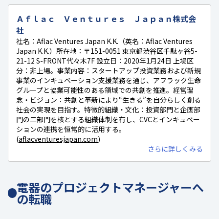
Ａｆｌａｃ Ｖｅｎｔｕｒｅｓ Ｊａｐａｎ株式会
社
社名：Aflac Ventures Japan K.K.（英名：Aflac Ventures
Japan K.K.）所在地：〒151-0051 東京都渋谷区千駄ヶ谷5-
21-12 S-FRONT代々木7F 設立日：2020年1月24日 上場区
分：非上場。事業内容：スタートアップ投資業務および新規
事業のインキュベーション支援業務を通じ、アフラック生命
グループと協業可能性のある領域での共創を推進。経営理
念・ビジョン：共創と革新により“生きる”を自分らしく創る
社会の実現を目指す。特徴的組織・文化：投資部門と企画部
門の二部門を核とする組織体制を有し、CVCとインキュベー
ションの連携を恒常的に活用する。
(
aflacventuresjapan.com
)
さらに詳しくみる
電器のプロジェクトマネージャーへ
の転職