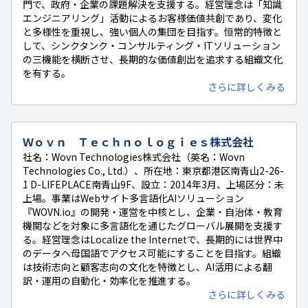
門で、政府・企業の課題解決を支援する。経営理念は「知識
エンジニアリング」活動によるお客様価値共創であり、変化
と多様性を重視し、強い個人の集団を目指す。恒常的特徴と
して、シンクタンク・コンサルティング・ITソリューション
の三機能を横断させ、長期的な価値創出を追求する組織文化
を有する。
さらに詳しくみる
Ｗｏｖｎ Ｔｅｃｈｎｏｌｏｇｉｅｓ株式会社
社名：Wovn Technologies株式会社（英名：Wovn
Technologies Co., Ltd.）、所在地：東京都港区南青山2-26-
1 D-LIFEPLACE南青山9F、設立：2014年3月、上場区分：未
上場。事業はWebサイト多言語化AIソリューション
『WOVN.io』の開発・運営を中核とし、企業・自治体・教育
機関などを対象に多言語化を通じたグローバル展開を支援す
る。経営理念はLocalize the Internetで、長期的には世界中
のデータへ母国語でアクセス可能にすることを目指す。組織
は技術志向と顧客志向の文化を特徴とし、AI活用による翻
訳・運用の自動化・効率化を推進する。
さらに詳しくみる