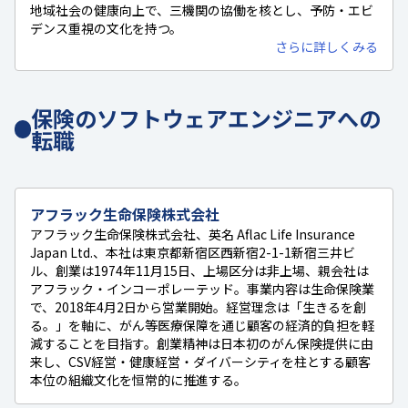
地域社会の健康向上で、三機関の協働を核とし、予防・エビ
デンス重視の文化を持つ。
さらに詳しくみる
保険のソフトウェアエンジニアへの
転職
アフラック生命保険株式会社
アフラック生命保険株式会社、英名 Aflac Life Insurance
Japan Ltd.、本社は東京都新宿区西新宿2-1-1新宿三井ビ
ル、創業は1974年11月15日、上場区分は非上場、親会社は
アフラック・インコーポレーテッド。事業内容は生命保険業
で、2018年4月2日から営業開始。経営理念は「生きるを創
る。」を軸に、がん等医療保障を通じ顧客の経済的負担を軽
減することを目指す。創業精神は日本初のがん保険提供に由
来し、CSV経営・健康経営・ダイバーシティを柱とする顧客
本位の組織文化を恒常的に推進する。