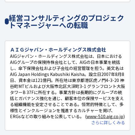
経営コンサルティングのプロジェク
トマネージャーへの転職
ＡＩＧジャパン・ホールディングス株式会社
AIGジャパン・ホールディングス株式会社は、日本における
AIGグループの保険持株会社として、AIGの日本事業を統括
し、傘下保険会社および子会社の経営管理を担う。英文名は
AIG Japan Holdings Kabushiki Kaisha。設立日2007年8月8
日、資本金は121億円。所在地は東京都港区虎ノ門4-3-20 神
谷町MTビルおよび大阪市北区大深町3-1 グランフロント大阪
タワーB 37Fに所在する。事業方針は長期的にグループの統
括とガバナンス強化を通じ、顧客本位の保険サービスを支え
る組織機能を安定させることである。恒常的特徴として、多
様性とインクルージョンを推進するカルチャーを掲げ、
ERGsなどの取り組みを公表している。 (
www-510.aig.co.jp
)
さらに詳しくみる