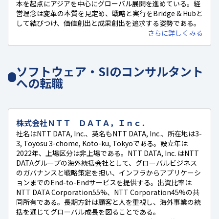
本を起点にアジアを中心にグローバル展開を進めている。経
営理念は変革の本質を見定め、戦略と実行をBridge & Hubと
して結びつけ、価値創出と成果創出を追求する姿勢である。
さらに詳しくみる
ソフトウェア・SIのコンサルタント
への転職
株式会社ＮＴＴ ＤＡＴＡ，Ｉｎｃ．
社名はNTT DATA, Inc.、英名もNTT DATA, Inc.、所在地は3-
3, Toyosu 3-chome, Koto-ku, Tokyoである。設立年は
2022年、上場区分は非上場である。NTT DATA, Inc. はNTT
DATAグループの海外統括会社として、グローバルビジネス
のガバナンスと戦略策定を担い、インフラからアプリケーシ
ョンまでのEnd-to-Endサービスを提供する。出資比率は
NTT DATA Corporation55%、NTT Corporation45%の共
同所有である。長期方針は顧客と人を重視し、海外事業の統
括を通じてグローバル成長を図ることである。