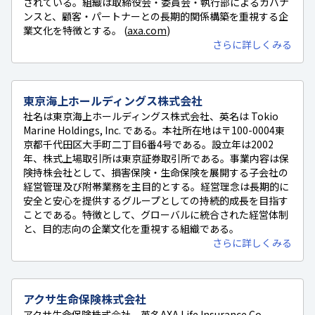
されている。組織は取締役会・委員会・執行部によるガバナ
ンスと、顧客・パートナーとの長期的関係構築を重視する企
業文化を特徴とする。 (
axa.com
)
さらに詳しくみる
東京海上ホールディングス株式会社
社名は東京海上ホールディングス株式会社、英名は Tokio
Marine Holdings, Inc. である。本社所在地は〒100-0004東
京都千代田区大手町二丁目6番4号である。設立年は2002
年、株式上場取引所は東京証券取引所である。事業内容は保
険持株会社として、損害保険・生命保険を展開する子会社の
経営管理及び附帯業務を主目的とする。経営理念は長期的に
安全と安心を提供するグループとしての持続的成長を目指す
ことである。特徴として、グローバルに統合された経営体制
と、目的志向の企業文化を重視する組織である。
さらに詳しくみる
アクサ生命保険株式会社
アクサ生命保険株式会社、英名AXA Life Insurance Co.,