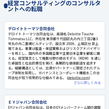
経営コンサルティングのコンサルタ
ントへの転職
デロイトトーマツ合同会社
デロイト トーマツ合同会社は、英語名 Deloitte Touche
Tohmatsu LLC、所在地 東京都千代田区丸の内三丁目2番3
号丸の内二重橋ビルディング、設立年 2009、上場区分 非上
場である。事業は監査・保証業務およびリスクアドバイザリ
ーを核とし、国内外の多国籍企業や主要日本企業を顧客に据
える。経営理念として複数分野の統合モデル（MDM）を通じ
た卓越性と社会的責任を掲げ、長期的な価値創造を追求す
る。組織構造としては、出資がパートナーに限定されたグル
ープ体制を採用し、ガバナンスとコーポレート機能をこの合
同会社が担う恒常的な仕組みである。 (
deloitte.com
)
さらに詳しくみる
ＥＹジャパン合同会社
EYジャパン合同会社は、日本のEYメンバーファーム間の調整