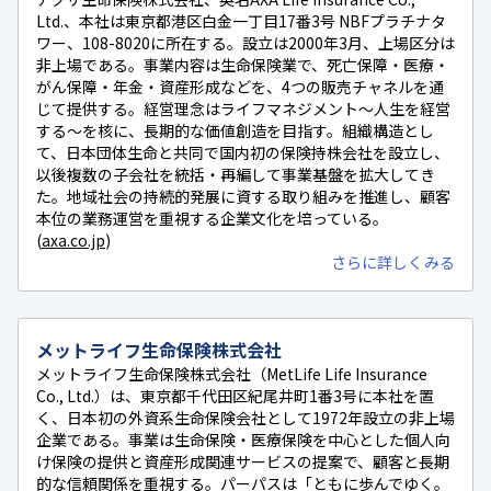
Ltd.、本社は東京都港区白金一丁目17番3号 NBFプラチナタ
ワー、108-8020に所在する。設立は2000年3月、上場区分は
非上場である。事業内容は生命保険業で、死亡保障・医療・
がん保障・年金・資産形成などを、4つの販売チャネルを通
じて提供する。経営理念はライフマネジメント～人生を経営
する～を核に、長期的な価値創造を目指す。組織構造とし
て、日本団体生命と共同で国内初の保険持株会社を設立し、
以後複数の子会社を統括・再編して事業基盤を拡大してき
た。地域社会の持続的発展に資する取り組みを推進し、顧客
本位の業務運営を重視する企業文化を培っている。
(
axa.co.jp
)
さらに詳しくみる
メットライフ生命保険株式会社
メットライフ生命保険株式会社（MetLife Life Insurance
Co., Ltd.）は、東京都千代田区紀尾井町1番3号に本社を置
く、日本初の外資系生命保険会社として1972年設立の非上場
企業である。事業は生命保険・医療保険を中心とした個人向
け保険の提供と資産形成関連サービスの提案で、顧客と長期
的な信頼関係を重視する。パーパスは「ともに歩んでゆく。