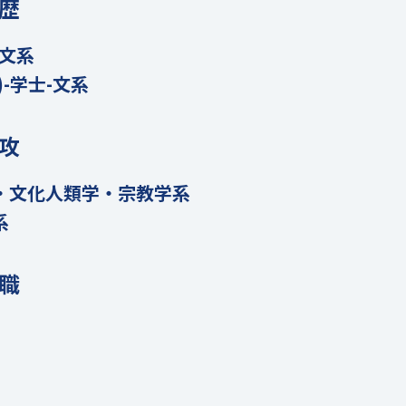
歴
-文系
)-学士-文系
攻
・文化人類学・宗教学系
系
職