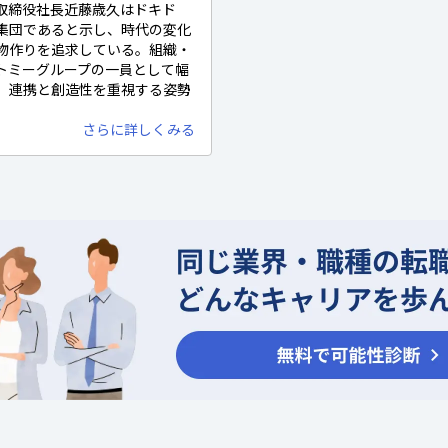
取締役社長近藤歳久はドキド
集団であると示し、時代の変化
物作りを追求している。組織・
トミーグループの一員として幅
、連携と創造性を重視する姿勢
さらに詳しくみる