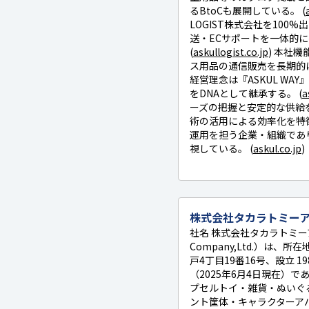
るBtoCも展開している。 (
LOGIST株式会社を100
送・ECサポートを一体的
(
askullogist.co.jp
) 本社
ス用品の通信販売を長期的に
経営理念は『ASKUL WA
をDNAとして継承する。 (
a
ーズの把握と安定的な供給
術の活用による効率化を特
運用を担う企業・組織であ
視している。 (
askul.co.jp
)
株式会社タカラトミー
社名 株式会社タカラトミーア
Company,Ltd.）は、所在
戸4丁目19番16号、設立 19
（2025年6月4日現在）
プセルトイ・雑貨・ぬいぐ
ント筐体・キャラクターア