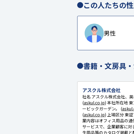
この人たちの性
男性
書籍・文房具・
アスクル株式会社
社名 アスクル株式会社、英名 AS
(
askul.co.jp
) 本社所在地 
ービックガーデン。 (
askul.
(
askul.co.jp
) 上場区分 東
業内容はオフィス用品の通信
サービスで、企業顧客に対
生用品等のカタログ掲載と配