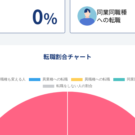
0
%
同業同職種
への転職
転職割合チャート