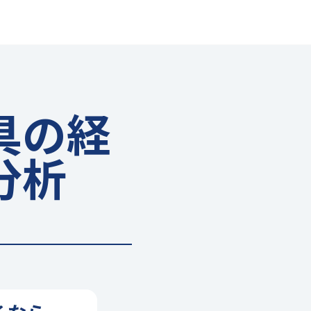
具の経
分析