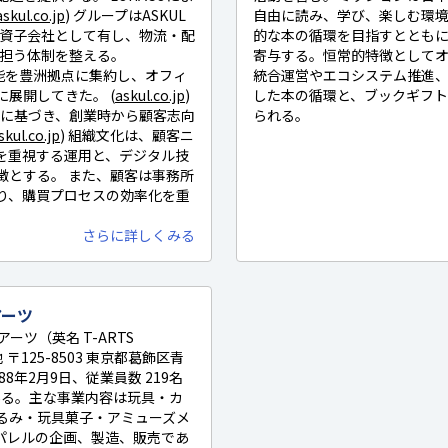
askul.co.jp
) グループはASKUL
自由に読み、学び、楽しむ環
%出資子会社として有し、物流・配
的な本の循環を目指すととも
に担う体制を整える。
寄与する。恒常的特徴として
機能を豊洲拠点に集約し、オフィ
統合運営やエコシステム推進
展開してきた。 (
askul.co.jp
)
した本の循環と、ブックギフ
Y』に基づき、創業時から顧客志向
られる。
skul.co.jp
) 組織文化は、顧客ニ
を重視する運用と、デジタル技
徴とする。 また、顧客は事務所
り、購買プロセスの効率化を重
さらに詳しくみる
アーツ
ーツ（英名 T-ARTS
地 〒125-8503 東京都葛飾区青
88年2月9日、従業員数 219名
である。主な事業内容は玩具・カ
るみ・玩具菓子・アミューズメ
パレルの企画、製造、販売であ