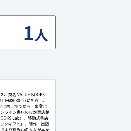
1
人
英名 VALUE BOOKS
市上田原680-17に所在し、
区分は未上場である。事業は
オンライン書店のほか実店舗
BOOKS Lab』、移動式書店
ブックギフト』、制作・出版
本および世界中の人々が本を