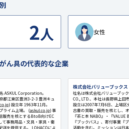
別
2
人
女性
がん具の代表的な企業
株式会社バリューブックス
KUL Corporation。
社名は株式会社バリューブックス、
東京都江東区豊洲3-2-3 豊洲キュ
CO., LTD.、本社は長野県上田
co.jp
) 設立年 1963年11月。
設立は2007年7月6日、上場
証プライム上場。 (
askul.co.jp
) 事
古書の買取・販売を核とし、
販売を核とするBtoB向けEC
『茶と本 NABO』・『VALUE 
して事務用品・文具・家具・衛
『ブックバス』、寄付事業『
送を提供する。 LOHACOによ
活動を含む。ミッションは日