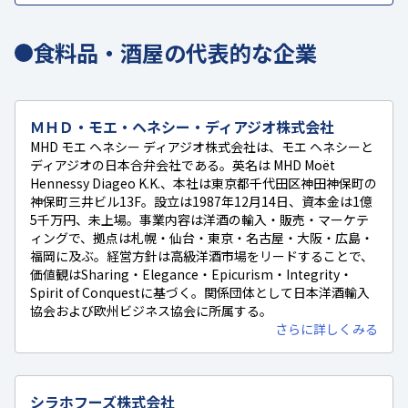
食料品・酒屋の代表的な企業
ＭＨＤ・モエ・ヘネシー・ディアジオ株式会社
MHD モエ ヘネシー ディアジオ株式会社は、モエ ヘネシーと
ディアジオの日本合弁会社である。英名は MHD Moët
Hennessy Diageo K.K.、本社は東京都千代田区神田神保町の
神保町三井ビル13F。設立は1987年12月14日、資本金は1億
5千万円、未上場。事業内容は洋酒の輸入・販売・マーケテ
ィングで、拠点は札幌・仙台・東京・名古屋・大阪・広島・
福岡に及ぶ。経営方針は高級洋酒市場をリードすることで、
価値観はSharing・Elegance・Epicurism・Integrity・
Spirit of Conquestに基づく。関係団体として日本洋酒輸入
協会および欧州ビジネス協会に所属する。
さらに詳しくみる
シラホフーズ株式会社