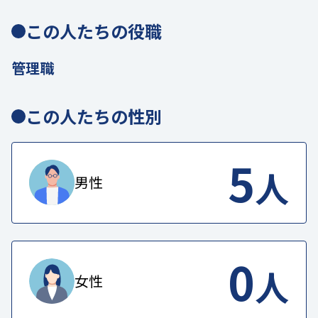
この人たちの役職
管理職
この人たちの性別
5
人
男性
0
人
女性