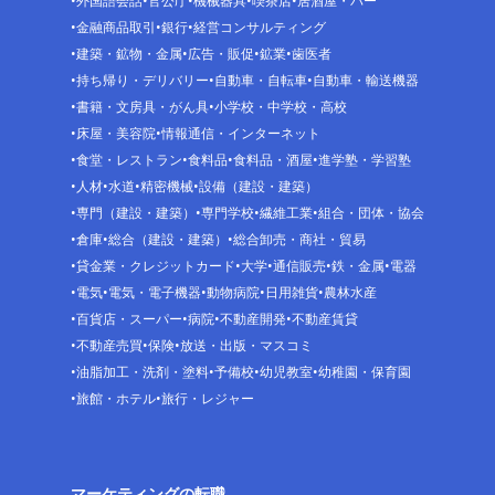
外国語会話
官公庁
機械器具
喫茶店
居酒屋・バー
金融商品取引
銀行
経営コンサルティング
建築・鉱物・金属
広告・販促
鉱業
歯医者
持ち帰り・デリバリー
自動車・自転車
自動車・輸送機器
書籍・文房具・がん具
小学校・中学校・高校
床屋・美容院
情報通信・インターネット
食堂・レストラン
食料品
食料品・酒屋
進学塾・学習塾
人材
水道
精密機械
設備（建設・建築）
専門（建設・建築）
専門学校
繊維工業
組合・団体・協会
倉庫
総合（建設・建築）
総合卸売・商社・貿易
貸金業・クレジットカード
大学
通信販売
鉄・金属
電器
電気
電気・電子機器
動物病院
日用雑貨
農林水産
百貨店・スーパー
病院
不動産開発
不動産賃貸
不動産売買
保険
放送・出版・マスコミ
油脂加工・洗剤・塗料
予備校
幼児教室
幼稚園・保育園
旅館・ホテル
旅行・レジャー
マーケティングの転職