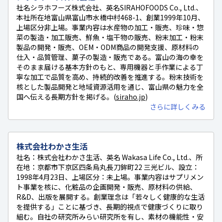
社名シラホフーズ株式会社、英名SIRAHOFOODS Co., Ltd.、
本社所在地富山県富山市水橋中村468-1、創業1999年10月、
上場区分非上場。事業内容は水産物の加工・販売、珍味・惣
菜の製造・加工販売、鮮魚・塩干物の販売、粉末加工・粉末
製品の開発・販売、OEM・ODM商品の開発支援、原材料の
仕入・品質管理、菓子の製造・販売である。富山の海の幸を
そのまま届ける基本方針のもと、専用機器と手作業による丁
寧な加工で品質を高め、持続的改善を推進する。粉末技術を
核とした製品開発と地域資源活用を通じ、富山県の魅力を全
国へ伝える長期方針を掲げる。(
siraho.jp
)
さらに詳しくみる
株式会社わかさ生活
社名：株式会社わかさ生活、英名 Wakasa Life Co., Ltd.、所
在地：京都市下京区四条烏丸長刀鉾町22 三光ビル、設立：
1998年4月23日、上場区分：未上場。事業内容はサプリメン
ト事業を核に、化粧品の企画開発・販売、原材料の供給、
R&D、出版を展開する。創業理念は「若々しく健康的な生活
を提供する」ことに基づき、長期的視点で健康づくりに取り
組む。自社の研究所みらい研究所を有し、素材の機能性・安