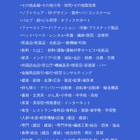
その他金融
その他小売・卸売
その他製造業
ソフトウェア・SI
デザイン・製作
パソコンスクール
パルプ・紙
ビル管理・オフィスサポート
ファーストフード
ファッション・洋服
プラスチック製品
ペット
リース・レンタル
衣服・繊維
医院・診療所
医薬品
医薬品・化粧品
一般機械
印刷
飲料・たばこ・飼料
運輸
運輸付帯サービス
化粧品
家具・インテリア
介護・福祉
会計・税務・法務・労務
外国語会話
官公庁
機械器具
喫茶店
居酒屋・バー
金融商品取引
銀行
経営コンサルティング
建築・鉱物・金属
広告・販促
鉱業
歯医者
持ち帰り・デリバリー
自動車・自転車
自動車・輸送機器
書籍・文房具・がん具
小学校・中学校・高校
床屋・美容院
情報通信・インターネット
食堂・レストラン
食料品
食料品・酒屋
進学塾・学習塾
人材
水道
精密機械
設備（建設・建築）
専門（建設・建築）
専門学校
繊維工業
組合・団体・協会
倉庫
総合（建設・建築）
総合卸売・商社・貿易