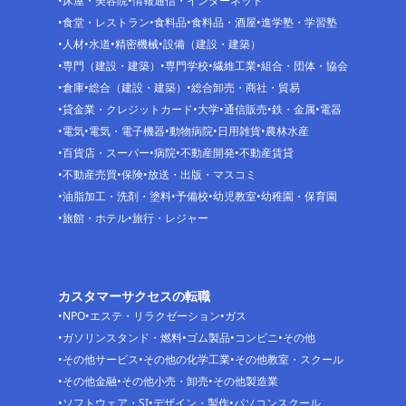
床屋・美容院
情報通信・インターネット
食堂・レストラン
食料品
食料品・酒屋
進学塾・学習塾
人材
水道
精密機械
設備（建設・建築）
専門（建設・建築）
専門学校
繊維工業
組合・団体・協会
倉庫
総合（建設・建築）
総合卸売・商社・貿易
貸金業・クレジットカード
大学
通信販売
鉄・金属
電器
電気
電気・電子機器
動物病院
日用雑貨
農林水産
百貨店・スーパー
病院
不動産開発
不動産賃貸
不動産売買
保険
放送・出版・マスコミ
油脂加工・洗剤・塗料
予備校
幼児教室
幼稚園・保育園
旅館・ホテル
旅行・レジャー
カスタマーサクセスの転職
NPO
エステ・リラクゼーション
ガス
ガソリンスタンド・燃料
ゴム製品
コンビニ
その他
その他サービス
その他の化学工業
その他教室・スクール
その他金融
その他小売・卸売
その他製造業
ソフトウェア・SI
デザイン・製作
パソコンスクール