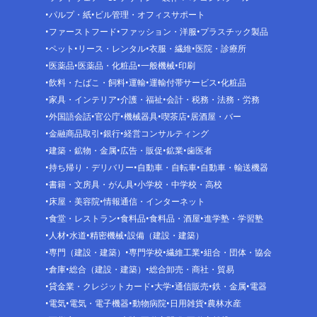
パルプ・紙
ビル管理・オフィスサポート
ファーストフード
ファッション・洋服
プラスチック製品
ペット
リース・レンタル
衣服・繊維
医院・診療所
医薬品
医薬品・化粧品
一般機械
印刷
飲料・たばこ・飼料
運輸
運輸付帯サービス
化粧品
家具・インテリア
介護・福祉
会計・税務・法務・労務
外国語会話
官公庁
機械器具
喫茶店
居酒屋・バー
金融商品取引
銀行
経営コンサルティング
建築・鉱物・金属
広告・販促
鉱業
歯医者
持ち帰り・デリバリー
自動車・自転車
自動車・輸送機器
書籍・文房具・がん具
小学校・中学校・高校
床屋・美容院
情報通信・インターネット
食堂・レストラン
食料品
食料品・酒屋
進学塾・学習塾
人材
水道
精密機械
設備（建設・建築）
専門（建設・建築）
専門学校
繊維工業
組合・団体・協会
倉庫
総合（建設・建築）
総合卸売・商社・貿易
貸金業・クレジットカード
大学
通信販売
鉄・金属
電器
電気
電気・電子機器
動物病院
日用雑貨
農林水産