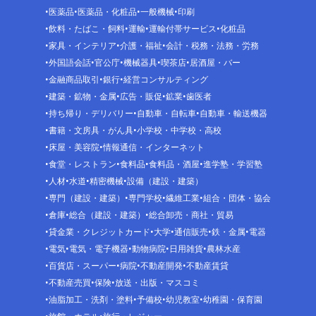
医薬品
医薬品・化粧品
一般機械
印刷
飲料・たばこ・飼料
運輸
運輸付帯サービス
化粧品
家具・インテリア
介護・福祉
会計・税務・法務・労務
外国語会話
官公庁
機械器具
喫茶店
居酒屋・バー
金融商品取引
銀行
経営コンサルティング
建築・鉱物・金属
広告・販促
鉱業
歯医者
持ち帰り・デリバリー
自動車・自転車
自動車・輸送機器
書籍・文房具・がん具
小学校・中学校・高校
床屋・美容院
情報通信・インターネット
食堂・レストラン
食料品
食料品・酒屋
進学塾・学習塾
人材
水道
精密機械
設備（建設・建築）
専門（建設・建築）
専門学校
繊維工業
組合・団体・協会
倉庫
総合（建設・建築）
総合卸売・商社・貿易
貸金業・クレジットカード
大学
通信販売
鉄・金属
電器
電気
電気・電子機器
動物病院
日用雑貨
農林水産
百貨店・スーパー
病院
不動産開発
不動産賃貸
不動産売買
保険
放送・出版・マスコミ
油脂加工・洗剤・塗料
予備校
幼児教室
幼稚園・保育園