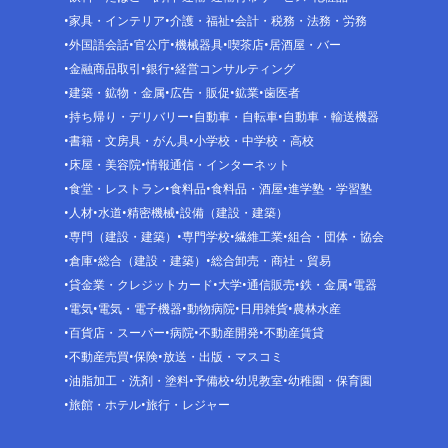
家具・インテリア
介護・福祉
会計・税務・法務・労務
外国語会話
官公庁
機械器具
喫茶店
居酒屋・バー
金融商品取引
銀行
経営コンサルティング
建築・鉱物・金属
広告・販促
鉱業
歯医者
持ち帰り・デリバリー
自動車・自転車
自動車・輸送機器
書籍・文房具・がん具
小学校・中学校・高校
床屋・美容院
情報通信・インターネット
食堂・レストラン
食料品
食料品・酒屋
進学塾・学習塾
人材
水道
精密機械
設備（建設・建築）
専門（建設・建築）
専門学校
繊維工業
組合・団体・協会
倉庫
総合（建設・建築）
総合卸売・商社・貿易
貸金業・クレジットカード
大学
通信販売
鉄・金属
電器
電気
電気・電子機器
動物病院
日用雑貨
農林水産
百貨店・スーパー
病院
不動産開発
不動産賃貸
不動産売買
保険
放送・出版・マスコミ
油脂加工・洗剤・塗料
予備校
幼児教室
幼稚園・保育園
旅館・ホテル
旅行・レジャー