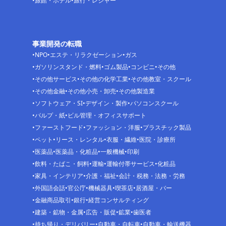
旅館・ホテル
旅行・レジャー
事業開発の転職
NPO
エステ・リラクゼーション
ガス
ガソリンスタンド・燃料
ゴム製品
コンビニ
その他
その他サービス
その他の化学工業
その他教室・スクール
その他金融
その他小売・卸売
その他製造業
ソフトウェア・SI
デザイン・製作
パソコンスクール
パルプ・紙
ビル管理・オフィスサポート
ファーストフード
ファッション・洋服
プラスチック製品
ペット
リース・レンタル
衣服・繊維
医院・診療所
医薬品
医薬品・化粧品
一般機械
印刷
飲料・たばこ・飼料
運輸
運輸付帯サービス
化粧品
家具・インテリア
介護・福祉
会計・税務・法務・労務
外国語会話
官公庁
機械器具
喫茶店
居酒屋・バー
金融商品取引
銀行
経営コンサルティング
建築・鉱物・金属
広告・販促
鉱業
歯医者
持ち帰り・デリバリー
自動車・自転車
自動車・輸送機器