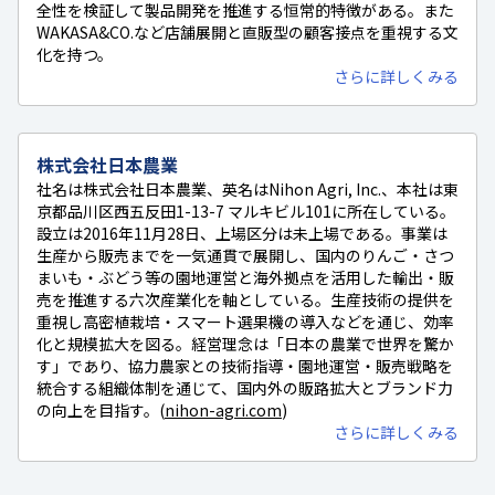
全性を検証して製品開発を推進する恒常的特徴がある。また
WAKASA&CO.など店舗展開と直販型の顧客接点を重視する文
化を持つ。
さらに詳しくみる
株式会社日本農業
社名は株式会社日本農業、英名はNihon Agri, Inc.、本社は東
京都品川区西五反田1-13-7 マルキビル101に所在している。
設立は2016年11月28日、上場区分は未上場である。事業は
生産から販売までを一気通貫で展開し、国内のりんご・さつ
まいも・ぶどう等の園地運営と海外拠点を活用した輸出・販
売を推進する六次産業化を軸としている。生産技術の提供を
重視し高密植栽培・スマート選果機の導入などを通じ、効率
化と規模拡大を図る。経営理念は「日本の農業で世界を驚か
す」であり、協力農家との技術指導・園地運営・販売戦略を
統合する組織体制を通じて、国内外の販路拡大とブランド力
の向上を目指す。(
nihon-agri.com
)
さらに詳しくみる