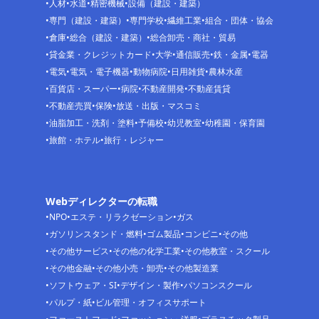
人材
水道
精密機械
設備（建設・建築）
専門（建設・建築）
専門学校
繊維工業
組合・団体・協会
倉庫
総合（建設・建築）
総合卸売・商社・貿易
貸金業・クレジットカード
大学
通信販売
鉄・金属
電器
電気
電気・電子機器
動物病院
日用雑貨
農林水産
百貨店・スーパー
病院
不動産開発
不動産賃貸
不動産売買
保険
放送・出版・マスコミ
油脂加工・洗剤・塗料
予備校
幼児教室
幼稚園・保育園
旅館・ホテル
旅行・レジャー
Webディレクターの転職
NPO
エステ・リラクゼーション
ガス
ガソリンスタンド・燃料
ゴム製品
コンビニ
その他
その他サービス
その他の化学工業
その他教室・スクール
その他金融
その他小売・卸売
その他製造業
ソフトウェア・SI
デザイン・製作
パソコンスクール
パルプ・紙
ビル管理・オフィスサポート