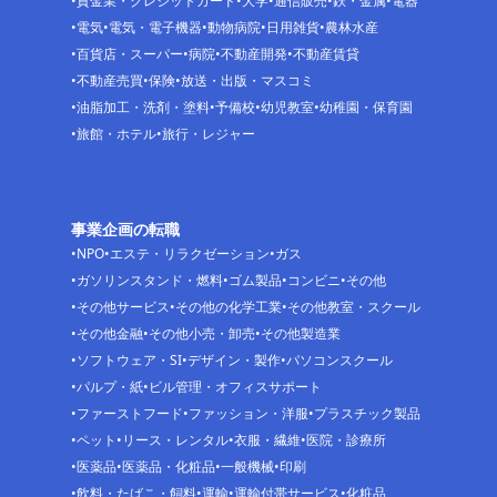
貸金業・クレジットカード
大学
通信販売
鉄・金属
電器
電気
電気・電子機器
動物病院
日用雑貨
農林水産
百貨店・スーパー
病院
不動産開発
不動産賃貸
不動産売買
保険
放送・出版・マスコミ
油脂加工・洗剤・塗料
予備校
幼児教室
幼稚園・保育園
旅館・ホテル
旅行・レジャー
事業企画の転職
NPO
エステ・リラクゼーション
ガス
ガソリンスタンド・燃料
ゴム製品
コンビニ
その他
その他サービス
その他の化学工業
その他教室・スクール
その他金融
その他小売・卸売
その他製造業
ソフトウェア・SI
デザイン・製作
パソコンスクール
パルプ・紙
ビル管理・オフィスサポート
ファーストフード
ファッション・洋服
プラスチック製品
ペット
リース・レンタル
衣服・繊維
医院・診療所
医薬品
医薬品・化粧品
一般機械
印刷
飲料・たばこ・飼料
運輸
運輸付帯サービス
化粧品