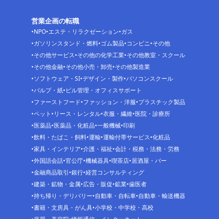
営業企画の転職
NPO
エステ・リラクゼーション
ガス
ガソリンスタンド・燃料
ゴム製品
コンビニ
その他
その他サービス
その他の化学工業
その他教室・スクール
その他金融
その他小売・卸売
その他製造業
ソフトウェア・SI
デザイン・製作
パソコンスクール
パルプ・紙
ビル管理・オフィスサポート
ファーストフード
ファッション・洋服
プラスチック製品
ペット
リース・レンタル
衣服・繊維
医院・診療所
医薬品
医薬品・化粧品
一般機械
印刷
飲料・たばこ・飼料
運輸
運輸付帯サービス
化粧品
家具・インテリア
介護・福祉
会計・税務・法務・労務
外国語会話
官公庁
機械器具
喫茶店
居酒屋・バー
金融商品取引
銀行
経営コンサルティング
建築・鉱物・金属
広告・販促
鉱業
歯医者
持ち帰り・デリバリー
自動車・自転車
自動車・輸送機器
書籍・文房具・がん具
小学校・中学校・高校