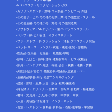
NPO
エステ・リラクゼーション
ガス
ガソリンスタンド・燃料
ゴム製品
コンビニ
その他
その他サービス
その他の化学工業
その他教室・スクール
その他金融
その他小売・卸売
その他製造業
ソフトウェア・SI
デザイン・製作
パソコンスクール
パルプ・紙
ビル管理・オフィスサポート
ファーストフード
ファッション・洋服
プラスチック製品
ペット
リース・レンタル
衣服・繊維
医院・診療所
医薬品
医薬品・化粧品
一般機械
印刷
飲料・たばこ・飼料
運輸
運輸付帯サービス
化粧品
家具・インテリア
介護・福祉
会計・税務・法務・労務
外国語会話
官公庁
機械器具
喫茶店
居酒屋・バー
金融商品取引
銀行
経営コンサルティング
建築・鉱物・金属
広告・販促
鉱業
歯医者
持ち帰り・デリバリー
自動車・自転車
自動車・輸送機器
書籍・文房具・がん具
小学校・中学校・高校
床屋・美容院
情報通信・インターネット
食堂・レストラン
食料品
食料品・酒屋
進学塾・学習塾