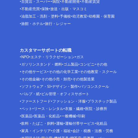
百貨店・スーパー
病院
不動産開発
不動産賃貸
不動産売買
保険
放送・出版・マスコミ
油脂加工・洗剤・塗料
予備校
幼児教室
幼稚園・保育園
旅館・ホテル
旅行・レジャー
カスタマーサポートの転職
NPO
エステ・リラクゼーション
ガス
ガソリンスタンド・燃料
ゴム製品
コンビニ
その他
その他サービス
その他の化学工業
その他教室・スクール
その他金融
その他小売・卸売
その他製造業
ソフトウェア・SI
デザイン・製作
パソコンスクール
パルプ・紙
ビル管理・オフィスサポート
ファーストフード
ファッション・洋服
プラスチック製品
ペット
リース・レンタル
衣服・繊維
医院・診療所
医薬品
医薬品・化粧品
一般機械
印刷
飲料・たばこ・飼料
運輸
運輸付帯サービス
化粧品
家具・インテリア
介護・福祉
会計・税務・法務・労務