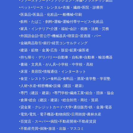
ファーストフード
ファッション・洋服
プラスチック製品
ペット
リース・レンタル
衣服・繊維
医院・診療所
医薬品
医薬品・化粧品
一般機械
印刷
飲料・たばこ・飼料
運輸
運輸付帯サービス
化粧品
家具・インテリア
介護・福祉
会計・税務・法務・労務
外国語会話
官公庁
機械器具
喫茶店
居酒屋・バー
金融商品取引
銀行
経営コンサルティング
建築・鉱物・金属
広告・販促
鉱業
歯医者
持ち帰り・デリバリー
自動車・自転車
自動車・輸送機器
書籍・文房具・がん具
小学校・中学校・高校
床屋・美容院
情報通信・インターネット
食堂・レストラン
食料品
食料品・酒屋
進学塾・学習塾
人材
水道
精密機械
設備（建設・建築）
専門（建設・建築）
専門学校
繊維工業
組合・団体・協会
倉庫
総合（建設・建築）
総合卸売・商社・貿易
貸金業・クレジットカード
大学
通信販売
鉄・金属
電器
電気
電気・電子機器
動物病院
日用雑貨
農林水産
百貨店・スーパー
病院
不動産開発
不動産賃貸
不動産売買
保険
放送・出版・マスコミ