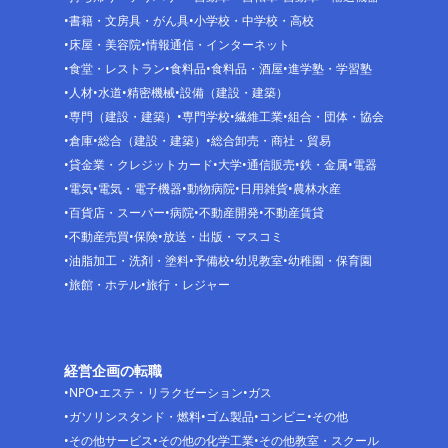
書籍・文房具・がん具
小学校・中学校・高校
床屋・美容院
情報通信・インターネット
食堂・レストラン
食料品
食料品・酒屋
進学塾・学習塾
人材
水道
精密機械
設備（建設・建築）
専門（建設・建築）
専門学校
繊維工業
組合・団体・協会
倉庫
総合（建設・建築）
総合卸売・商社・貿易
貸金業・クレジットカード
大学
通信販売
鉄・金属
電器
電気
電気・電子機器
動物病院
日用雑貨
農林水産
百貨店・スーパー
病院
不動産開発
不動産賃貸
不動産売買
保険
放送・出版・マスコミ
油脂加工・洗剤・塗料
予備校
幼児教室
幼稚園・保育園
旅館・ホテル
旅行・レジャー
経営企画の転職
NPO
エステ・リラクゼーション
ガス
ガソリンスタンド・燃料
ゴム製品
コンビニ
その他
その他サービス
その他の化学工業
その他教室・スクール