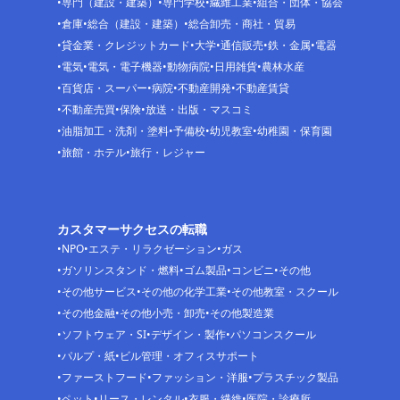
専門（建設・建築）
専門学校
繊維工業
組合・団体・協会
倉庫
総合（建設・建築）
総合卸売・商社・貿易
貸金業・クレジットカード
大学
通信販売
鉄・金属
電器
電気
電気・電子機器
動物病院
日用雑貨
農林水産
百貨店・スーパー
病院
不動産開発
不動産賃貸
不動産売買
保険
放送・出版・マスコミ
油脂加工・洗剤・塗料
予備校
幼児教室
幼稚園・保育園
旅館・ホテル
旅行・レジャー
カスタマーサクセスの転職
NPO
エステ・リラクゼーション
ガス
ガソリンスタンド・燃料
ゴム製品
コンビニ
その他
その他サービス
その他の化学工業
その他教室・スクール
その他金融
その他小売・卸売
その他製造業
ソフトウェア・SI
デザイン・製作
パソコンスクール
パルプ・紙
ビル管理・オフィスサポート
ファーストフード
ファッション・洋服
プラスチック製品
ペット
リース・レンタル
衣服・繊維
医院・診療所