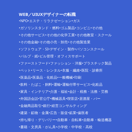
WEB／UIUXデザイナーの転職
NPO
エステ・リラクゼーション
ガス
ガソリンスタンド・燃料
ゴム製品
コンビニ
その他
その他サービス
その他の化学工業
その他教室・スクール
その他金融
その他小売・卸売
その他製造業
ソフトウェア・SI
デザイン・製作
パソコンスクール
パルプ・紙
ビル管理・オフィスサポート
ファーストフード
ファッション・洋服
プラスチック製品
ペット
リース・レンタル
衣服・繊維
医院・診療所
医薬品
医薬品・化粧品
一般機械
印刷
飲料・たばこ・飼料
運輸
運輸付帯サービス
化粧品
家具・インテリア
介護・福祉
会計・税務・法務・労務
外国語会話
官公庁
機械器具
喫茶店
居酒屋・バー
金融商品取引
銀行
経営コンサルティング
建築・鉱物・金属
広告・販促
鉱業
歯医者
持ち帰り・デリバリー
自動車・自転車
自動車・輸送機器
書籍・文房具・がん具
小学校・中学校・高校