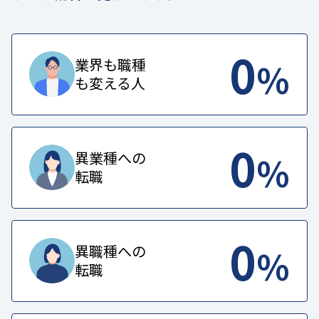
0
%
業界も職種
も変える人
0
%
異業種への
転職
0
%
異職種への
転職