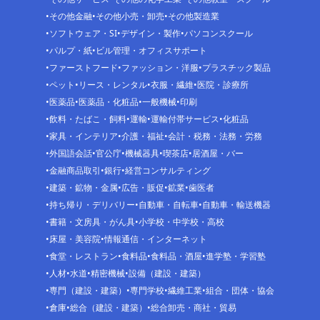
その他金融
その他小売・卸売
その他製造業
ソフトウェア・SI
デザイン・製作
パソコンスクール
パルプ・紙
ビル管理・オフィスサポート
ファーストフード
ファッション・洋服
プラスチック製品
ペット
リース・レンタル
衣服・繊維
医院・診療所
医薬品
医薬品・化粧品
一般機械
印刷
飲料・たばこ・飼料
運輸
運輸付帯サービス
化粧品
家具・インテリア
介護・福祉
会計・税務・法務・労務
外国語会話
官公庁
機械器具
喫茶店
居酒屋・バー
金融商品取引
銀行
経営コンサルティング
建築・鉱物・金属
広告・販促
鉱業
歯医者
持ち帰り・デリバリー
自動車・自転車
自動車・輸送機器
書籍・文房具・がん具
小学校・中学校・高校
床屋・美容院
情報通信・インターネット
食堂・レストラン
食料品
食料品・酒屋
進学塾・学習塾
人材
水道
精密機械
設備（建設・建築）
専門（建設・建築）
専門学校
繊維工業
組合・団体・協会
倉庫
総合（建設・建築）
総合卸売・商社・貿易