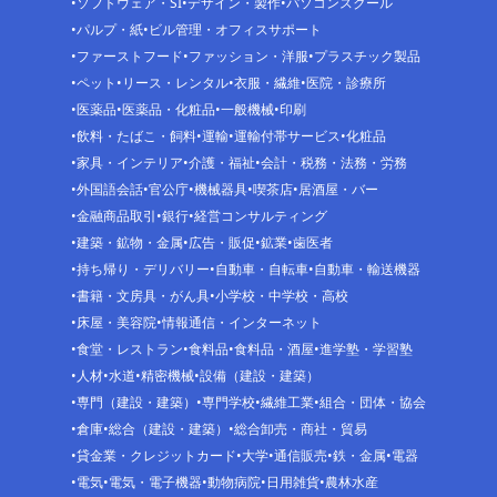
ソフトウェア・SI
デザイン・製作
パソコンスクール
パルプ・紙
ビル管理・オフィスサポート
ファーストフード
ファッション・洋服
プラスチック製品
ペット
リース・レンタル
衣服・繊維
医院・診療所
医薬品
医薬品・化粧品
一般機械
印刷
飲料・たばこ・飼料
運輸
運輸付帯サービス
化粧品
家具・インテリア
介護・福祉
会計・税務・法務・労務
外国語会話
官公庁
機械器具
喫茶店
居酒屋・バー
金融商品取引
銀行
経営コンサルティング
建築・鉱物・金属
広告・販促
鉱業
歯医者
持ち帰り・デリバリー
自動車・自転車
自動車・輸送機器
書籍・文房具・がん具
小学校・中学校・高校
床屋・美容院
情報通信・インターネット
食堂・レストラン
食料品
食料品・酒屋
進学塾・学習塾
人材
水道
精密機械
設備（建設・建築）
専門（建設・建築）
専門学校
繊維工業
組合・団体・協会
倉庫
総合（建設・建築）
総合卸売・商社・貿易
貸金業・クレジットカード
大学
通信販売
鉄・金属
電器
電気
電気・電子機器
動物病院
日用雑貨
農林水産