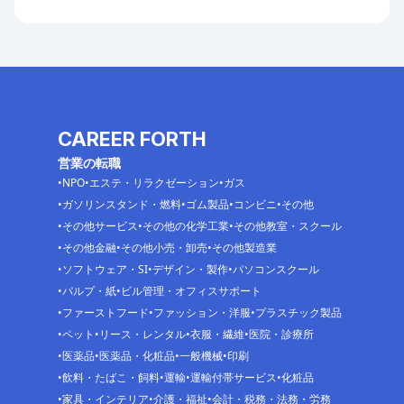
CAREER FORTH
営業の転職
NPO
エステ・リラクゼーション
ガス
ガソリンスタンド・燃料
ゴム製品
コンビニ
その他
その他サービス
その他の化学工業
その他教室・スクール
その他金融
その他小売・卸売
その他製造業
ソフトウェア・SI
デザイン・製作
パソコンスクール
パルプ・紙
ビル管理・オフィスサポート
ファーストフード
ファッション・洋服
プラスチック製品
ペット
リース・レンタル
衣服・繊維
医院・診療所
医薬品
医薬品・化粧品
一般機械
印刷
飲料・たばこ・飼料
運輸
運輸付帯サービス
化粧品
家具・インテリア
介護・福祉
会計・税務・法務・労務