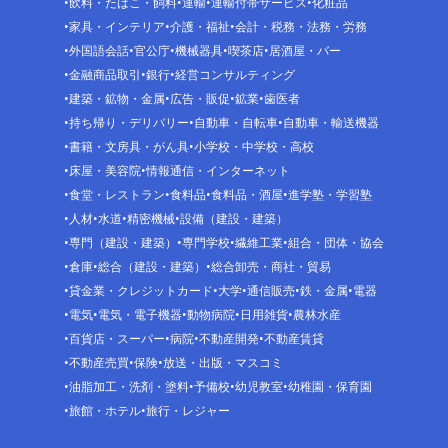
飲料・たばこ・飼料
運輸
運輸付帯サービス
化粧品
家具・インテリア
介護・福祉
会計・税務・法務・労務
外国語会話
官公庁
機械器具
喫茶店
居酒屋・バー
金融商品取引
銀行
経営コンサルティング
建築・鉱物・金属
広告・販促
鉱業
歯医者
持ち帰り・デリバリー
自動車・自転車
自動車・輸送機器
書籍・文房具・がん具
小学校・中学校・高校
床屋・美容院
情報通信・インターネット
食堂・レストラン
食料品
食料品・酒屋
進学塾・学習塾
人材
水道
精密機械
設備（建設・建築）
専門（建設・建築）
専門学校
繊維工業
組合・団体・協会
倉庫
総合（建設・建築）
総合卸売・商社・貿易
貸金業・クレジットカード
大学
通信販売
鉄・金属
電器
電気
電気・電子機器
動物病院
日用雑貨
農林水産
百貨店・スーパー
病院
不動産開発
不動産賃貸
不動産売買
保険
放送・出版・マスコミ
油脂加工・洗剤・塗料
予備校
幼児教室
幼稚園・保育園
旅館・ホテル
旅行・レジャー