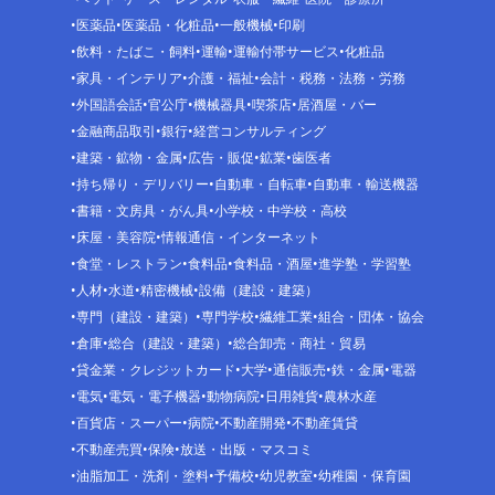
医薬品
医薬品・化粧品
一般機械
印刷
飲料・たばこ・飼料
運輸
運輸付帯サービス
化粧品
家具・インテリア
介護・福祉
会計・税務・法務・労務
外国語会話
官公庁
機械器具
喫茶店
居酒屋・バー
金融商品取引
銀行
経営コンサルティング
建築・鉱物・金属
広告・販促
鉱業
歯医者
持ち帰り・デリバリー
自動車・自転車
自動車・輸送機器
書籍・文房具・がん具
小学校・中学校・高校
床屋・美容院
情報通信・インターネット
食堂・レストラン
食料品
食料品・酒屋
進学塾・学習塾
人材
水道
精密機械
設備（建設・建築）
専門（建設・建築）
専門学校
繊維工業
組合・団体・協会
倉庫
総合（建設・建築）
総合卸売・商社・貿易
貸金業・クレジットカード
大学
通信販売
鉄・金属
電器
電気
電気・電子機器
動物病院
日用雑貨
農林水産
百貨店・スーパー
病院
不動産開発
不動産賃貸
不動産売買
保険
放送・出版・マスコミ
油脂加工・洗剤・塗料
予備校
幼児教室
幼稚園・保育園