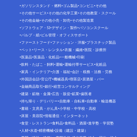
ガソリンスタンド・燃料
ゴム製品
コンビニ
その他
その他サービス
その他の化学工業
その他教室・スクール
その他金融
その他小売・卸売
その他製造業
ソフトウェア・SI
デザイン・製作
パソコンスクール
パルプ・紙
ビル管理・オフィスサポート
ファーストフード
ファッション・洋服
プラスチック製品
ペット
リース・レンタル
衣服・繊維
医院・診療所
医薬品
医薬品・化粧品
一般機械
印刷
飲料・たばこ・飼料
運輸
運輸付帯サービス
化粧品
家具・インテリア
介護・福祉
会計・税務・法務・労務
外国語会話
官公庁
機械器具
喫茶店
居酒屋・バー
金融商品取引
銀行
経営コンサルティング
建築・鉱物・金属
広告・販促
鉱業
歯医者
持ち帰り・デリバリー
自動車・自転車
自動車・輸送機器
書籍・文房具・がん具
小学校・中学校・高校
床屋・美容院
情報通信・インターネット
食堂・レストラン
食料品
食料品・酒屋
進学塾・学習塾
人材
水道
精密機械
設備（建設・建築）