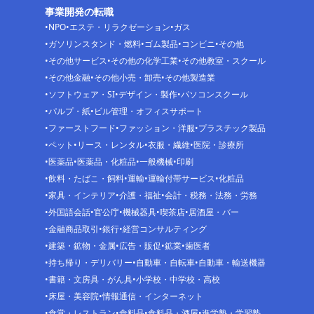
事業開発の転職
NPO
エステ・リラクゼーション
ガス
ガソリンスタンド・燃料
ゴム製品
コンビニ
その他
その他サービス
その他の化学工業
その他教室・スクール
その他金融
その他小売・卸売
その他製造業
ソフトウェア・SI
デザイン・製作
パソコンスクール
パルプ・紙
ビル管理・オフィスサポート
ファーストフード
ファッション・洋服
プラスチック製品
ペット
リース・レンタル
衣服・繊維
医院・診療所
医薬品
医薬品・化粧品
一般機械
印刷
飲料・たばこ・飼料
運輸
運輸付帯サービス
化粧品
家具・インテリア
介護・福祉
会計・税務・法務・労務
外国語会話
官公庁
機械器具
喫茶店
居酒屋・バー
金融商品取引
銀行
経営コンサルティング
建築・鉱物・金属
広告・販促
鉱業
歯医者
持ち帰り・デリバリー
自動車・自転車
自動車・輸送機器
書籍・文房具・がん具
小学校・中学校・高校
床屋・美容院
情報通信・インターネット
食堂・レストラン
食料品
食料品・酒屋
進学塾・学習塾