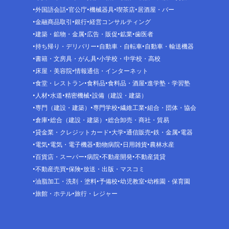
外国語会話
官公庁
機械器具
喫茶店
居酒屋・バー
金融商品取引
銀行
経営コンサルティング
建築・鉱物・金属
広告・販促
鉱業
歯医者
持ち帰り・デリバリー
自動車・自転車
自動車・輸送機器
書籍・文房具・がん具
小学校・中学校・高校
床屋・美容院
情報通信・インターネット
食堂・レストラン
食料品
食料品・酒屋
進学塾・学習塾
人材
水道
精密機械
設備（建設・建築）
専門（建設・建築）
専門学校
繊維工業
組合・団体・協会
倉庫
総合（建設・建築）
総合卸売・商社・貿易
貸金業・クレジットカード
大学
通信販売
鉄・金属
電器
電気
電気・電子機器
動物病院
日用雑貨
農林水産
百貨店・スーパー
病院
不動産開発
不動産賃貸
不動産売買
保険
放送・出版・マスコミ
油脂加工・洗剤・塗料
予備校
幼児教室
幼稚園・保育園
旅館・ホテル
旅行・レジャー