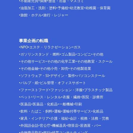
不動産売買
保険
放送・出版・マスコミ
油脂加工・洗剤・塗料
予備校
幼児教室
幼稚園・保育園
旅館・ホテル
旅行・レジャー
事業企画の転職
NPO
エステ・リラクゼーション
ガス
ガソリンスタンド・燃料
ゴム製品
コンビニ
その他
その他サービス
その他の化学工業
その他教室・スクール
その他金融
その他小売・卸売
その他製造業
ソフトウェア・SI
デザイン・製作
パソコンスクール
パルプ・紙
ビル管理・オフィスサポート
ファーストフード
ファッション・洋服
プラスチック製品
ペット
リース・レンタル
衣服・繊維
医院・診療所
医薬品
医薬品・化粧品
一般機械
印刷
飲料・たばこ・飼料
運輸
運輸付帯サービス
化粧品
家具・インテリア
介護・福祉
会計・税務・法務・労務
外国語会話
官公庁
機械器具
喫茶店
居酒屋・バー
金融商品取引
銀行
経営コンサルティング