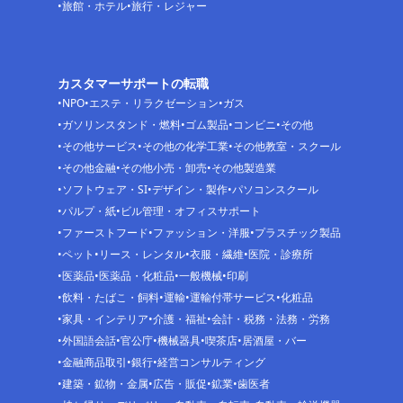
旅館・ホテル
旅行・レジャー
カスタマーサポートの転職
NPO
エステ・リラクゼーション
ガス
ガソリンスタンド・燃料
ゴム製品
コンビニ
その他
その他サービス
その他の化学工業
その他教室・スクール
その他金融
その他小売・卸売
その他製造業
ソフトウェア・SI
デザイン・製作
パソコンスクール
パルプ・紙
ビル管理・オフィスサポート
ファーストフード
ファッション・洋服
プラスチック製品
ペット
リース・レンタル
衣服・繊維
医院・診療所
医薬品
医薬品・化粧品
一般機械
印刷
飲料・たばこ・飼料
運輸
運輸付帯サービス
化粧品
家具・インテリア
介護・福祉
会計・税務・法務・労務
外国語会話
官公庁
機械器具
喫茶店
居酒屋・バー
金融商品取引
銀行
経営コンサルティング
建築・鉱物・金属
広告・販促
鉱業
歯医者