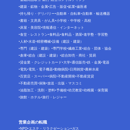
建築・鉱物・金属
広告・販促
鉱業
歯医者
持ち帰り・デリバリー
自動車・自転車
自動車・輸送機器
書籍・文房具・がん具
小学校・中学校・高校
床屋・美容院
情報通信・インターネット
食堂・レストラン
食料品
食料品・酒屋
進学塾・学習塾
人材
水道
精密機械
設備（建設・建築）
専門（建設・建築）
専門学校
繊維工業
組合・団体・協会
倉庫
総合（建設・建築）
総合卸売・商社・貿易
貸金業・クレジットカード
大学
通信販売
鉄・金属
電器
電気
電気・電子機器
動物病院
日用雑貨
農林水産
百貨店・スーパー
病院
不動産開発
不動産賃貸
不動産売買
保険
放送・出版・マスコミ
油脂加工・洗剤・塗料
予備校
幼児教室
幼稚園・保育園
旅館・ホテル
旅行・レジャー
営業企画の転職
NPO
エステ・リラクゼーション
ガス