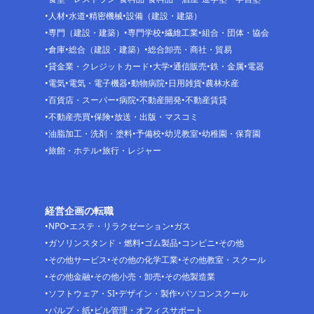
人材
水道
精密機械
設備（建設・建築）
専門（建設・建築）
専門学校
繊維工業
組合・団体・協会
倉庫
総合（建設・建築）
総合卸売・商社・貿易
貸金業・クレジットカード
大学
通信販売
鉄・金属
電器
電気
電気・電子機器
動物病院
日用雑貨
農林水産
百貨店・スーパー
病院
不動産開発
不動産賃貸
不動産売買
保険
放送・出版・マスコミ
油脂加工・洗剤・塗料
予備校
幼児教室
幼稚園・保育園
旅館・ホテル
旅行・レジャー
経営企画の転職
NPO
エステ・リラクゼーション
ガス
ガソリンスタンド・燃料
ゴム製品
コンビニ
その他
その他サービス
その他の化学工業
その他教室・スクール
その他金融
その他小売・卸売
その他製造業
ソフトウェア・SI
デザイン・製作
パソコンスクール
パルプ・紙
ビル管理・オフィスサポート