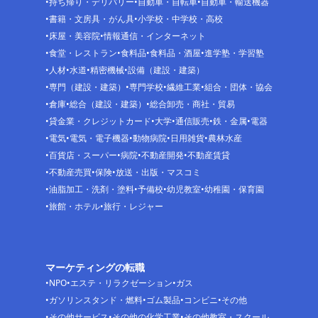
持ち帰り・デリバリー
自動車・自転車
自動車・輸送機器
書籍・文房具・がん具
小学校・中学校・高校
床屋・美容院
情報通信・インターネット
食堂・レストラン
食料品
食料品・酒屋
進学塾・学習塾
人材
水道
精密機械
設備（建設・建築）
専門（建設・建築）
専門学校
繊維工業
組合・団体・協会
倉庫
総合（建設・建築）
総合卸売・商社・貿易
貸金業・クレジットカード
大学
通信販売
鉄・金属
電器
電気
電気・電子機器
動物病院
日用雑貨
農林水産
百貨店・スーパー
病院
不動産開発
不動産賃貸
不動産売買
保険
放送・出版・マスコミ
油脂加工・洗剤・塗料
予備校
幼児教室
幼稚園・保育園
旅館・ホテル
旅行・レジャー
マーケティングの転職
NPO
エステ・リラクゼーション
ガス
ガソリンスタンド・燃料
ゴム製品
コンビニ
その他
その他サービス
その他の化学工業
その他教室・スクール