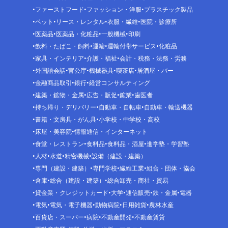
ファーストフード
ファッション・洋服
プラスチック製品
ペット
リース・レンタル
衣服・繊維
医院・診療所
医薬品
医薬品・化粧品
一般機械
印刷
飲料・たばこ・飼料
運輸
運輸付帯サービス
化粧品
家具・インテリア
介護・福祉
会計・税務・法務・労務
外国語会話
官公庁
機械器具
喫茶店
居酒屋・バー
金融商品取引
銀行
経営コンサルティング
建築・鉱物・金属
広告・販促
鉱業
歯医者
持ち帰り・デリバリー
自動車・自転車
自動車・輸送機器
書籍・文房具・がん具
小学校・中学校・高校
床屋・美容院
情報通信・インターネット
食堂・レストラン
食料品
食料品・酒屋
進学塾・学習塾
人材
水道
精密機械
設備（建設・建築）
専門（建設・建築）
専門学校
繊維工業
組合・団体・協会
倉庫
総合（建設・建築）
総合卸売・商社・貿易
貸金業・クレジットカード
大学
通信販売
鉄・金属
電器
電気
電気・電子機器
動物病院
日用雑貨
農林水産
百貨店・スーパー
病院
不動産開発
不動産賃貸