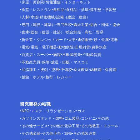
床屋・美容院
情報通信・インターネット
食堂・レストラン
食料品
食料品・酒屋
進学塾・学習塾
人材
水道
精密機械
設備（建設・建築）
専門（建設・建築）
専門学校
繊維工業
組合・団体・協会
倉庫
総合（建設・建築）
総合卸売・商社・貿易
貸金業・クレジットカード
大学
通信販売
鉄・金属
電器
電気
電気・電子機器
動物病院
日用雑貨
農林水産
百貨店・スーパー
病院
不動産開発
不動産賃貸
不動産売買
保険
放送・出版・マスコミ
油脂加工・洗剤・塗料
予備校
幼児教室
幼稚園・保育園
旅館・ホテル
旅行・レジャー
研究開発の転職
NPO
エステ・リラクゼーション
ガス
ガソリンスタンド・燃料
ゴム製品
コンビニ
その他
その他サービス
その他の化学工業
その他教室・スクール
その他金融
その他小売・卸売
その他製造業