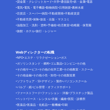
貸金業・クレジットカード
大学
通信販売
鉄・金属
電器
電気
電気・電子機器
動物病院
日用雑貨
農林水産
百貨店・スーパー
病院
不動産開発
不動産賃貸
不動産売買
保険
放送・出版・マスコミ
油脂加工・洗剤・塗料
予備校
幼児教室
幼稚園・保育園
旅館・ホテル
旅行・レジャー
Webディレクターの転職
NPO
エステ・リラクゼーション
ガス
ガソリンスタンド・燃料
ゴム製品
コンビニ
その他
その他サービス
その他の化学工業
その他教室・スクール
その他金融
その他小売・卸売
その他製造業
ソフトウェア・SI
デザイン・製作
パソコンスクール
パルプ・紙
ビル管理・オフィスサポート
ファーストフード
ファッション・洋服
プラスチック製品
ペット
リース・レンタル
衣服・繊維
医院・診療所
医薬品
医薬品・化粧品
一般機械
印刷