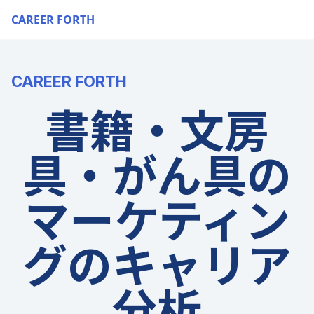
CAREER FORTH
CAREER FORTH
書籍・文房
具・がん具の
マーケティン
グのキャリア
分析