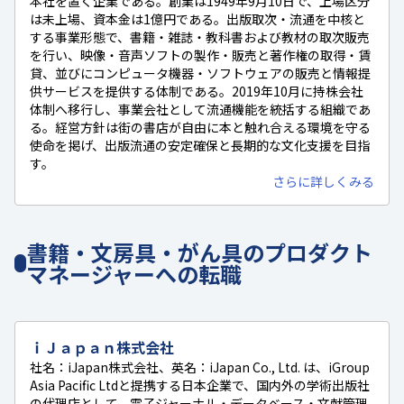
本社を置く企業である。創業は1949年9月10日で、上場区分
は未上場、資本金は1億円である。出版取次・流通を中核と
する事業形態で、書籍・雑誌・教科書および教材の取次販売
を行い、映像・音声ソフトの製作・販売と著作権の取得・賃
貸、並びにコンピュータ機器・ソフトウェアの販売と情報提
供サービスを提供する体制である。2019年10月に持株会社
体制へ移行し、事業会社として流通機能を統括する組織であ
る。経営方針は街の書店が自由に本と触れ合える環境を守る
使命を掲げ、出版流通の安定確保と長期的な文化支援を目指
す。
さらに詳しくみる
書籍・文房具・がん具のプロダクト
マネージャーへの転職
ｉＪａｐａｎ株式会社
社名：iJapan株式会社、英名：iJapan Co., Ltd. は、iGroup
Asia Pacific Ltdと提携する日本企業で、国内外の学術出版社
の代理店として、電子ジャーナル・データベース・文献管理