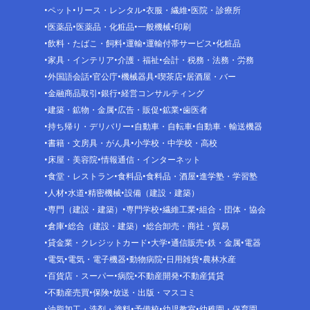
ペット
リース・レンタル
衣服・繊維
医院・診療所
医薬品
医薬品・化粧品
一般機械
印刷
飲料・たばこ・飼料
運輸
運輸付帯サービス
化粧品
家具・インテリア
介護・福祉
会計・税務・法務・労務
外国語会話
官公庁
機械器具
喫茶店
居酒屋・バー
金融商品取引
銀行
経営コンサルティング
建築・鉱物・金属
広告・販促
鉱業
歯医者
持ち帰り・デリバリー
自動車・自転車
自動車・輸送機器
書籍・文房具・がん具
小学校・中学校・高校
床屋・美容院
情報通信・インターネット
食堂・レストラン
食料品
食料品・酒屋
進学塾・学習塾
人材
水道
精密機械
設備（建設・建築）
専門（建設・建築）
専門学校
繊維工業
組合・団体・協会
倉庫
総合（建設・建築）
総合卸売・商社・貿易
貸金業・クレジットカード
大学
通信販売
鉄・金属
電器
電気
電気・電子機器
動物病院
日用雑貨
農林水産
百貨店・スーパー
病院
不動産開発
不動産賃貸
不動産売買
保険
放送・出版・マスコミ
油脂加工・洗剤・塗料
予備校
幼児教室
幼稚園・保育園