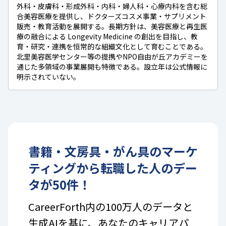
外科・皮膚科・形成外科・内科・婦人科・心療内科を含む総
合美容医療を提供し、ドクターズコスメ事業・サプリメント
販売・教育活動を展開する。長期方針は、美容医療と再生医
療の融合による Longevity Medicine の創出を目指し、教
育・研究・連携を恒常的な組織文化として育むことである。
北里美容医学センター等の提携やNPO自由が丘アカデミーを
通じた多領域の事業展開も特徴である。設立年は公式情報に
明示されていない。
書籍・文房具・がん具
の
マーケ
ティング
から転職した人のデー
タが
50
件！
CareerForth内の100万人のデータと
生成AIを基に、あなたのキャリアパ