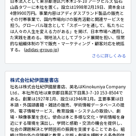
日本法人として東京都港区六本木1-9-10 アークヒルズ 仙石
山森タワーに本社を置く。設立は1998年2月19日、資本金は
4億9900万円。事業内容はアディダスブランド製品の販売と
その付帯事業で、国内市場向けの販売活動と関連サービスを
担う。グローバル理念として「スポーツを通して、私たちに
は人々の人生を変える力がある」を掲げ、日本市場へ適用し
た実践を進める。現地法人としてブランド展開を担い、恒常
的な組織体制の下で販売・マーケティング・顧客対応を統括
する。 (
adidas-group.jp
)
さらに詳しくみる
株式会社紀伊國屋書店
社名は株式会社紀伊國屋書店、英名はKinokuniya Company
Ltd.、本社所在地は東京都目黒区下目黒3-7-10 153-8504で
ある。創業は1927年1月、設立は1946年1月。主要事業は日
本語・外国語書籍・雑誌の販売、学術情報データベースの提
供、電子情報サービス、教育設備・システムの取扱い、劇
場・映像事業を含む。使命は本と多様な文化・学術情報を身
近にする環境を演出し、学問と感動・交流の機会を提供し、
社会の課題解決と学問芸術の振興を支援することである。組
織は国内外の店舗網と教育・出版・劇場を横断する多角的体