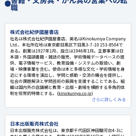
職
株式会社紀伊國屋書店
社名は株式会社紀伊國屋書店、英名はKinokuniya Company
Ltd.、本社所在地は東京都目黒区下目黒3-7-10 153-8504で
ある。創業は1927年1月、設立は1946年1月。主要事業は日
本語・外国語書籍・雑誌の販売、学術情報データベースの提
供、電子情報サービス、教育設備・システムの取扱い、劇
場・映像事業を含む。使命は本と多様な文化・学術情報を身
近にする環境を演出し、学問と感動・交流の機会を提供し、
社会の課題解決と学問芸術の振興を支援することである。組
織は国内外の店舗網と教育・出版・劇場を横断する多角的体
制を恒常的特徴とする。(
kinokuniya.co.jp
)
さらに詳しくみる
日本出版販売株式会社
日本出版販売株式会社は、東京都千代田区神田駿河台4-3に