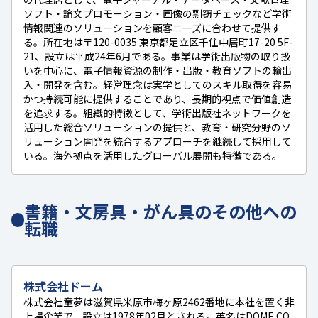
ソフト・論文プロモーション・画像の剽窃チェックなど学術
情報関連のソリューションを顧客ニーズに合わせて提供す
る。所在地は〒120-0035 東京都足立区千住中居町17-20 5F-
21、設立は平成24年6月である。事業は学術出版物の取り扱
いを中心に、電子情報資源の制作・出版・教育ソフトの輸出
入・開発を含む。経営理念は実学としてのスキル取得を容易
かつ持続可能に提供することであり、長期的視点で価値創造
を追求する。組織的特徴として、学術出版社ネットワークを
活用した総合ソリューションの提供と、教育・研究分野のソ
リューション開発を統合するアプローチを継続して採用して
いる。海外拠点を活用したグローバル展開も特徴である。
書籍・文房具・がん具のその他への
転職
株式会社ドーム
株式会社童夢は滋賀県米原市梅ヶ原2462番地に本社を置く非
上場企業で、設立は1978年02月とされる。英名はDOME CO.,