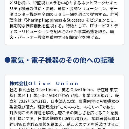
とSIを核に、IP監視カメラを中心とするネットワークセキュ
リティ機器の供給・流通、通信・会議ソリューション、デー
タセンター機器を全国のリセラー網を通じて提供する。経営
理念は『Sharing Happiness & Success』をビジョンとし、
長期的な価値創出を重視する。特徴として、ITサービスとデ
ィストリビューションを組み合わせた事業形態を取り、顧
客・パートナー教育を重視する組織文化を掲げる。
電気・電子機器のその他への転職
株式会社Ｏｌｉｖｅ Ｕｎｉｏｎ
社名 株式会社 Olive Union、英名 Olive Union、所在地 東京
都目黒区上目黒1-3-7 VORT代官山7階、創業 2016年7月、設
立年 2019年5月31日、日本法人設立。事業内容は音響機器の
製造及び販売。経営理念は“このみみと、みらいへ”であり、
耳の聞こえの課題を解決し聴こえの楽しさを広げることを長
期目標とする。日本の難聴者は約1270万人、補聴器普及率は
約14％とされる現状を踏まえ、聴こえのケアを普及させるこ