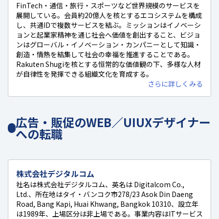
FinTech・通信・旅行・スポーツなど世界規模のサービスを
展開している。会員約20億人を核とするエコシステムを構成
し、共通IDで複数サービスを結ぶ。ミッションはイノベーシ
ョンと起業家精神を通じ社会へ価値を創出すること、ビジョ
ンはグローバル・イノベーション・カンパニーとして知識・
創造・情熱を結集して社会の幸福を推進することである。
Rakuten Shugiを核とする恒常的な価値観の下、多様な人材
が自律性を発揮できる組織文化を育成する。
さらに詳しくみる
広告・販促のWEB／UIUXデザイナー
への転職
株式会社デジタルコム
社名は株式会社デジタルコム、英名は Digitalcom Co.,
Ltd.、所在地はタイ・バンコク市278/23 Asok Din Daeng
Road, Bang Kapi, Huai Khwang, Bangkok 10310、設立年
は1989年、上場区分は非上場である。事業内容はITサービス