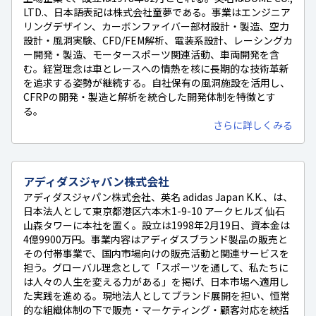
LTD.、日本語表記は株式会社童夢である。事業はエンジニア
リングデザイン、カーボンファイバー部材設計・製造、空力
設計・風洞実験、CFD/FEM解析、電装系設計、レーシングカ
ー開発・製造、モータースポーツ関連活動、車両開発を含
む。経営理念は車とレースへの情熱を核に長期的な技術革新
を追求する姿勢が継続する。自社保有の風洞施設を活用し、
CFRPの開発・製造と解析を統合した開発体制を特徴とす
る。
さらに詳しくみる
アディダスジャパン株式会社
アディダスジャパン株式会社、英名 adidas Japan K.K.、は、
日本法人として東京都港区六本木1-9-10 アークヒルズ 仙石
山森タワーに本社を置く。設立は1998年2月19日、資本金は
4億9900万円。事業内容はアディダスブランド製品の販売と
その付帯事業で、国内市場向けの販売活動と関連サービスを
担う。グローバル理念として「スポーツを通して、私たちに
は人々の人生を変える力がある」を掲げ、日本市場へ適用し
た実践を進める。現地法人としてブランド展開を担い、恒常
的な組織体制の下で販売・マーケティング・顧客対応を統括