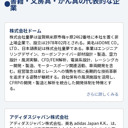
書籍・文房具・がん具の代表的な企
業
株式会社ドーム
株式会社童夢は滋賀県米原市梅ヶ原2462番地に本社を置く非
上場企業で、設立は1978年02月とされる。英名はDOME CO.,
LTD.、日本語表記は株式会社童夢である。事業はエンジニア
リングデザイン、カーボンファイバー部材設計・製造、空力
設計・風洞実験、CFD/FEM解析、電装系設計、レーシングカ
ー開発・製造、モータースポーツ関連活動、車両開発を含
む。経営理念は車とレースへの情熱を核に長期的な技術革新
を追求する姿勢が継続する。自社保有の風洞施設を活用し、
CFRPの開発・製造と解析を統合した開発体制を特徴とす
る。
さらに詳しくみる
アディダスジャパン株式会社
アディダスジャパン株式会社、英名 adidas Japan K.K.、は、