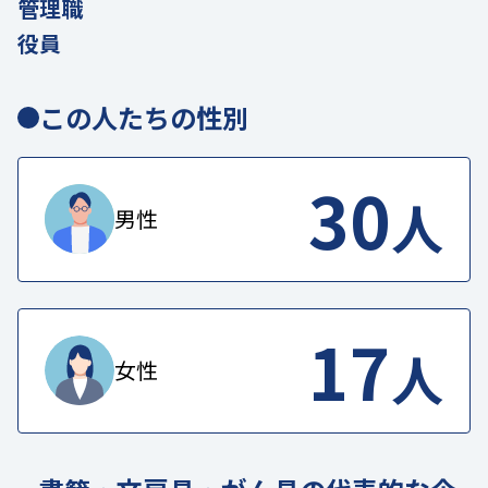
管理職
役員
この人たちの性別
30
人
男性
17
人
女性