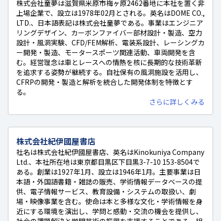
株式会社童夢は滋賀県米原市梅ヶ原2462番地に本社を置く非
上場企業で、設立は1978年02月とされる。英名はDOME CO.,
LTD.、日本語表記は株式会社童夢である。事業はエンジニア
リングデザイン、カーボンファイバー部材設計・製造、空力
設計・風洞実験、CFD/FEM解析、電装系設計、レーシングカ
ー開発・製造、モータースポーツ関連活動、車両開発を含
む。経営理念は車とレースへの情熱を核に長期的な技術革新
を追求する姿勢が継続する。自社保有の風洞施設を活用し、
CFRPの開発・製造と解析を統合した開発体制を特徴とす
る。
さらに詳しくみる
株式会社紀伊國屋書店
社名は株式会社紀伊國屋書店、英名はKinokuniya Company
Ltd.、本社所在地は東京都目黒区下目黒3-7-10 153-8504で
ある。創業は1927年1月、設立は1946年1月。主要事業は日
本語・外国語書籍・雑誌の販売、学術情報データベースの提
供、電子情報サービス、教育設備・システムの取扱い、劇
場・映像事業を含む。使命は本と多様な文化・学術情報を身
近にする環境を演出し、学問と感動・交流の機会を提供し、
社会の課題解決と学問芸術の振興を支援することである。組