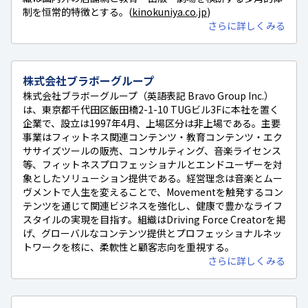
制を恒常的特徴とする。(
kinokuniya.co.jp
)
さらに詳しくみる
株式会社ブラボーグループ
株式会社ブラボーグループ（英語表記 Bravo Group Inc.）
は、東京都千代田区飯田橋2-1-10 TUGビル3Fに本社を置く
企業で、設立は1997年4月、上場区分は非上場である。主要
事業はフィットネス関連コンテンツ・教育コンテンツ・エク
ササイズツールの販売、コンサルティング、音楽ライセンス
等、フィットネスプロフェッショナルとエンドユーザーを対
象としたソリューション提供である。経営理念は音楽とムー
ヴメントで人生を変えることで、Movementを触発するコン
テンツを通じて関連ビジネスを強化し、健康で豊かなライフ
スタイルの実現を目指す。組織はDriving Force Creatorを掲
げ、グローバルなコンテンツ提供とプロフェッショナルネッ
トワークを核に、柔軟性と顧客志向を重視する。
さらに詳しくみる