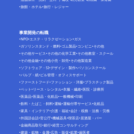
旅館・ホテル
旅行・レジャー
事業開発の転職
NPO
エステ・リラクゼーション
ガス
ガソリンスタンド・燃料
ゴム製品
コンビニ
その他
その他サービス
その他の化学工業
その他教室・スクール
その他金融
その他小売・卸売
その他製造業
ソフトウェア・SI
デザイン・製作
パソコンスクール
パルプ・紙
ビル管理・オフィスサポート
ファーストフード
ファッション・洋服
プラスチック製品
ペット
リース・レンタル
衣服・繊維
医院・診療所
医薬品
医薬品・化粧品
一般機械
印刷
飲料・たばこ・飼料
運輸
運輸付帯サービス
化粧品
家具・インテリア
介護・福祉
会計・税務・法務・労務
外国語会話
官公庁
機械器具
喫茶店
居酒屋・バー
金融商品取引
銀行
経営コンサルティング
建築・鉱物・金属
広告・販促
鉱業
歯医者