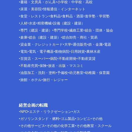
書籍・文房具・がん具
小学校・中学校・高校
床屋・美容院
情報通信・インターネット
食堂・レストラン
食料品
食料品・酒屋
進学塾・学習塾
人材
水道
精密機械
設備（建設・建築）
専門（建設・建築）
専門学校
繊維工業
組合・団体・協会
倉庫
総合（建設・建築）
総合卸売・商社・貿易
貸金業・クレジットカード
大学
通信販売
鉄・金属
電器
電気
電気・電子機器
動物病院
日用雑貨
農林水産
百貨店・スーパー
病院
不動産開発
不動産賃貸
不動産売買
保険
放送・出版・マスコミ
油脂加工・洗剤・塗料
予備校
幼児教室
幼稚園・保育園
旅館・ホテル
旅行・レジャー
経営企画の転職
NPO
エステ・リラクゼーション
ガス
ガソリンスタンド・燃料
ゴム製品
コンビニ
その他
その他サービス
その他の化学工業
その他教室・スクール