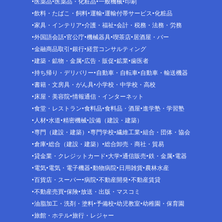
医薬品
医薬品・化粧品
一般機械
印刷
飲料・たばこ・飼料
運輸
運輸付帯サービス
化粧品
家具・インテリア
介護・福祉
会計・税務・法務・労務
外国語会話
官公庁
機械器具
喫茶店
居酒屋・バー
金融商品取引
銀行
経営コンサルティング
建築・鉱物・金属
広告・販促
鉱業
歯医者
持ち帰り・デリバリー
自動車・自転車
自動車・輸送機器
書籍・文房具・がん具
小学校・中学校・高校
床屋・美容院
情報通信・インターネット
食堂・レストラン
食料品
食料品・酒屋
進学塾・学習塾
人材
水道
精密機械
設備（建設・建築）
専門（建設・建築）
専門学校
繊維工業
組合・団体・協会
倉庫
総合（建設・建築）
総合卸売・商社・貿易
貸金業・クレジットカード
大学
通信販売
鉄・金属
電器
電気
電気・電子機器
動物病院
日用雑貨
農林水産
百貨店・スーパー
病院
不動産開発
不動産賃貸
不動産売買
保険
放送・出版・マスコミ
油脂加工・洗剤・塗料
予備校
幼児教室
幼稚園・保育園
旅館・ホテル
旅行・レジャー