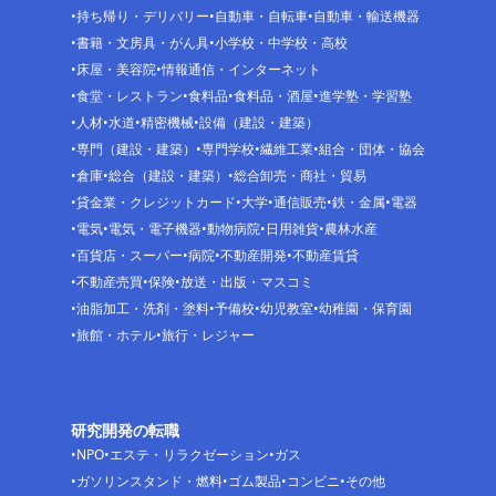
持ち帰り・デリバリー
自動車・自転車
自動車・輸送機器
書籍・文房具・がん具
小学校・中学校・高校
床屋・美容院
情報通信・インターネット
食堂・レストラン
食料品
食料品・酒屋
進学塾・学習塾
人材
水道
精密機械
設備（建設・建築）
専門（建設・建築）
専門学校
繊維工業
組合・団体・協会
倉庫
総合（建設・建築）
総合卸売・商社・貿易
貸金業・クレジットカード
大学
通信販売
鉄・金属
電器
電気
電気・電子機器
動物病院
日用雑貨
農林水産
百貨店・スーパー
病院
不動産開発
不動産賃貸
不動産売買
保険
放送・出版・マスコミ
油脂加工・洗剤・塗料
予備校
幼児教室
幼稚園・保育園
旅館・ホテル
旅行・レジャー
研究開発の転職
NPO
エステ・リラクゼーション
ガス
ガソリンスタンド・燃料
ゴム製品
コンビニ
その他