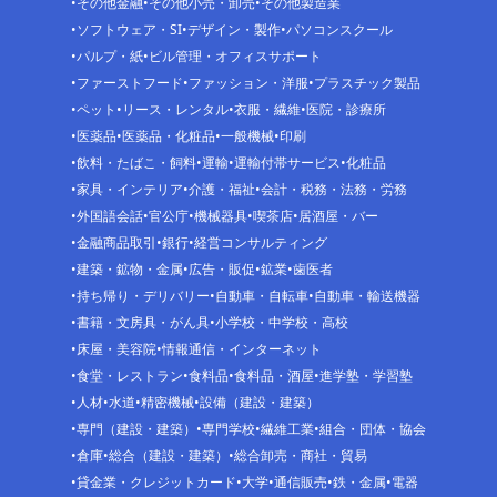
その他金融
その他小売・卸売
その他製造業
ソフトウェア・SI
デザイン・製作
パソコンスクール
パルプ・紙
ビル管理・オフィスサポート
ファーストフード
ファッション・洋服
プラスチック製品
ペット
リース・レンタル
衣服・繊維
医院・診療所
医薬品
医薬品・化粧品
一般機械
印刷
飲料・たばこ・飼料
運輸
運輸付帯サービス
化粧品
家具・インテリア
介護・福祉
会計・税務・法務・労務
外国語会話
官公庁
機械器具
喫茶店
居酒屋・バー
金融商品取引
銀行
経営コンサルティング
建築・鉱物・金属
広告・販促
鉱業
歯医者
持ち帰り・デリバリー
自動車・自転車
自動車・輸送機器
書籍・文房具・がん具
小学校・中学校・高校
床屋・美容院
情報通信・インターネット
食堂・レストラン
食料品
食料品・酒屋
進学塾・学習塾
人材
水道
精密機械
設備（建設・建築）
専門（建設・建築）
専門学校
繊維工業
組合・団体・協会
倉庫
総合（建設・建築）
総合卸売・商社・貿易
貸金業・クレジットカード
大学
通信販売
鉄・金属
電器