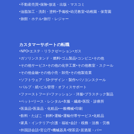
不動産売買
保険
放送・出版・マスコミ
油脂加工・洗剤・塗料
予備校
幼児教室
幼稚園・保育園
旅館・ホテル
旅行・レジャー
カスタマーサポートの転職
NPO
エステ・リラクゼーション
ガス
ガソリンスタンド・燃料
ゴム製品
コンビニ
その他
その他サービス
その他の化学工業
その他教室・スクール
その他金融
その他小売・卸売
その他製造業
ソフトウェア・SI
デザイン・製作
パソコンスクール
パルプ・紙
ビル管理・オフィスサポート
ファーストフード
ファッション・洋服
プラスチック製品
ペット
リース・レンタル
衣服・繊維
医院・診療所
医薬品
医薬品・化粧品
一般機械
印刷
飲料・たばこ・飼料
運輸
運輸付帯サービス
化粧品
家具・インテリア
介護・福祉
会計・税務・法務・労務
外国語会話
官公庁
機械器具
喫茶店
居酒屋・バー