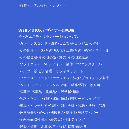
旅館・ホテル
旅行・レジャー
WEB／UIUXデザイナーの転職
NPO
エステ・リラクゼーション
ガス
ガソリンスタンド・燃料
ゴム製品
コンビニ
その他
その他サービス
その他の化学工業
その他教室・スクール
その他金融
その他小売・卸売
その他製造業
ソフトウェア・SI
デザイン・製作
パソコンスクール
パルプ・紙
ビル管理・オフィスサポート
ファーストフード
ファッション・洋服
プラスチック製品
ペット
リース・レンタル
衣服・繊維
医院・診療所
医薬品
医薬品・化粧品
一般機械
印刷
飲料・たばこ・飼料
運輸
運輸付帯サービス
化粧品
家具・インテリア
介護・福祉
会計・税務・法務・労務
外国語会話
官公庁
機械器具
喫茶店
居酒屋・バー
金融商品取引
銀行
経営コンサルティング
建築・鉱物・金属
広告・販促
鉱業
歯医者