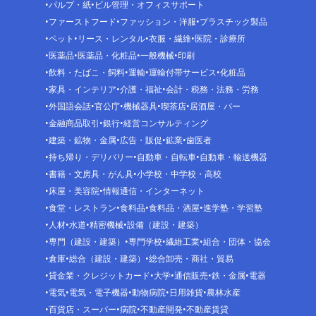
パルプ・紙
ビル管理・オフィスサポート
ファーストフード
ファッション・洋服
プラスチック製品
ペット
リース・レンタル
衣服・繊維
医院・診療所
医薬品
医薬品・化粧品
一般機械
印刷
飲料・たばこ・飼料
運輸
運輸付帯サービス
化粧品
家具・インテリア
介護・福祉
会計・税務・法務・労務
外国語会話
官公庁
機械器具
喫茶店
居酒屋・バー
金融商品取引
銀行
経営コンサルティング
建築・鉱物・金属
広告・販促
鉱業
歯医者
持ち帰り・デリバリー
自動車・自転車
自動車・輸送機器
書籍・文房具・がん具
小学校・中学校・高校
床屋・美容院
情報通信・インターネット
食堂・レストラン
食料品
食料品・酒屋
進学塾・学習塾
人材
水道
精密機械
設備（建設・建築）
専門（建設・建築）
専門学校
繊維工業
組合・団体・協会
倉庫
総合（建設・建築）
総合卸売・商社・貿易
貸金業・クレジットカード
大学
通信販売
鉄・金属
電器
電気
電気・電子機器
動物病院
日用雑貨
農林水産
百貨店・スーパー
病院
不動産開発
不動産賃貸