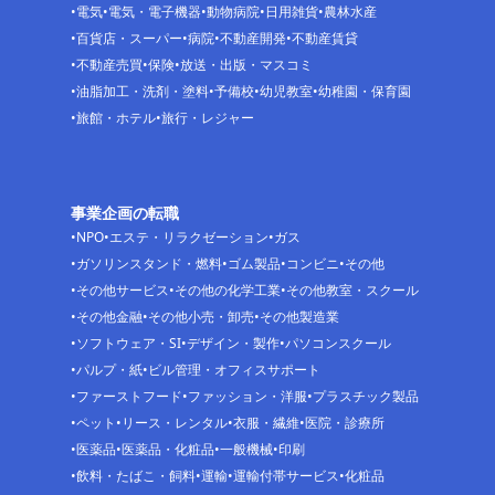
電気
電気・電子機器
動物病院
日用雑貨
農林水産
百貨店・スーパー
病院
不動産開発
不動産賃貸
不動産売買
保険
放送・出版・マスコミ
油脂加工・洗剤・塗料
予備校
幼児教室
幼稚園・保育園
旅館・ホテル
旅行・レジャー
事業企画の転職
NPO
エステ・リラクゼーション
ガス
ガソリンスタンド・燃料
ゴム製品
コンビニ
その他
その他サービス
その他の化学工業
その他教室・スクール
その他金融
その他小売・卸売
その他製造業
ソフトウェア・SI
デザイン・製作
パソコンスクール
パルプ・紙
ビル管理・オフィスサポート
ファーストフード
ファッション・洋服
プラスチック製品
ペット
リース・レンタル
衣服・繊維
医院・診療所
医薬品
医薬品・化粧品
一般機械
印刷
飲料・たばこ・飼料
運輸
運輸付帯サービス
化粧品