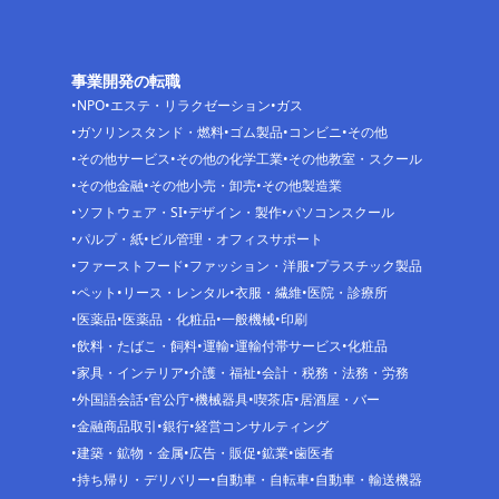
事業開発の転職
NPO
エステ・リラクゼーション
ガス
ガソリンスタンド・燃料
ゴム製品
コンビニ
その他
その他サービス
その他の化学工業
その他教室・スクール
その他金融
その他小売・卸売
その他製造業
ソフトウェア・SI
デザイン・製作
パソコンスクール
パルプ・紙
ビル管理・オフィスサポート
ファーストフード
ファッション・洋服
プラスチック製品
ペット
リース・レンタル
衣服・繊維
医院・診療所
医薬品
医薬品・化粧品
一般機械
印刷
飲料・たばこ・飼料
運輸
運輸付帯サービス
化粧品
家具・インテリア
介護・福祉
会計・税務・法務・労務
外国語会話
官公庁
機械器具
喫茶店
居酒屋・バー
金融商品取引
銀行
経営コンサルティング
建築・鉱物・金属
広告・販促
鉱業
歯医者
持ち帰り・デリバリー
自動車・自転車
自動車・輸送機器