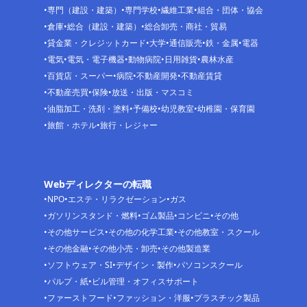
専門（建設・建築）
専門学校
繊維工業
組合・団体・協会
倉庫
総合（建設・建築）
総合卸売・商社・貿易
貸金業・クレジットカード
大学
通信販売
鉄・金属
電器
電気
電気・電子機器
動物病院
日用雑貨
農林水産
百貨店・スーパー
病院
不動産開発
不動産賃貸
不動産売買
保険
放送・出版・マスコミ
油脂加工・洗剤・塗料
予備校
幼児教室
幼稚園・保育園
旅館・ホテル
旅行・レジャー
Webディレクターの転職
NPO
エステ・リラクゼーション
ガス
ガソリンスタンド・燃料
ゴム製品
コンビニ
その他
その他サービス
その他の化学工業
その他教室・スクール
その他金融
その他小売・卸売
その他製造業
ソフトウェア・SI
デザイン・製作
パソコンスクール
パルプ・紙
ビル管理・オフィスサポート
ファーストフード
ファッション・洋服
プラスチック製品