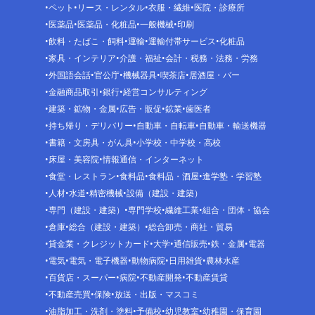
ペット
リース・レンタル
衣服・繊維
医院・診療所
医薬品
医薬品・化粧品
一般機械
印刷
飲料・たばこ・飼料
運輸
運輸付帯サービス
化粧品
家具・インテリア
介護・福祉
会計・税務・法務・労務
外国語会話
官公庁
機械器具
喫茶店
居酒屋・バー
金融商品取引
銀行
経営コンサルティング
建築・鉱物・金属
広告・販促
鉱業
歯医者
持ち帰り・デリバリー
自動車・自転車
自動車・輸送機器
書籍・文房具・がん具
小学校・中学校・高校
床屋・美容院
情報通信・インターネット
食堂・レストラン
食料品
食料品・酒屋
進学塾・学習塾
人材
水道
精密機械
設備（建設・建築）
専門（建設・建築）
専門学校
繊維工業
組合・団体・協会
倉庫
総合（建設・建築）
総合卸売・商社・貿易
貸金業・クレジットカード
大学
通信販売
鉄・金属
電器
電気
電気・電子機器
動物病院
日用雑貨
農林水産
百貨店・スーパー
病院
不動産開発
不動産賃貸
不動産売買
保険
放送・出版・マスコミ
油脂加工・洗剤・塗料
予備校
幼児教室
幼稚園・保育園