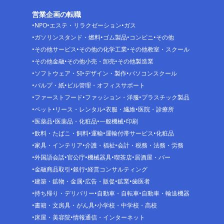
営業企画の転職
NPO
エステ・リラクゼーション
ガス
ガソリンスタンド・燃料
ゴム製品
コンビニ
その他
その他サービス
その他の化学工業
その他教室・スクール
その他金融
その他小売・卸売
その他製造業
ソフトウェア・SI
デザイン・製作
パソコンスクール
パルプ・紙
ビル管理・オフィスサポート
ファーストフード
ファッション・洋服
プラスチック製品
ペット
リース・レンタル
衣服・繊維
医院・診療所
医薬品
医薬品・化粧品
一般機械
印刷
飲料・たばこ・飼料
運輸
運輸付帯サービス
化粧品
家具・インテリア
介護・福祉
会計・税務・法務・労務
外国語会話
官公庁
機械器具
喫茶店
居酒屋・バー
金融商品取引
銀行
経営コンサルティング
建築・鉱物・金属
広告・販促
鉱業
歯医者
持ち帰り・デリバリー
自動車・自転車
自動車・輸送機器
書籍・文房具・がん具
小学校・中学校・高校
床屋・美容院
情報通信・インターネット