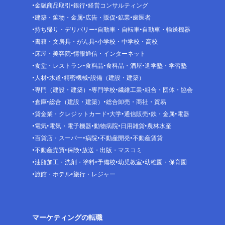
金融商品取引
銀行
経営コンサルティング
建築・鉱物・金属
広告・販促
鉱業
歯医者
持ち帰り・デリバリー
自動車・自転車
自動車・輸送機器
書籍・文房具・がん具
小学校・中学校・高校
床屋・美容院
情報通信・インターネット
食堂・レストラン
食料品
食料品・酒屋
進学塾・学習塾
人材
水道
精密機械
設備（建設・建築）
専門（建設・建築）
専門学校
繊維工業
組合・団体・協会
倉庫
総合（建設・建築）
総合卸売・商社・貿易
貸金業・クレジットカード
大学
通信販売
鉄・金属
電器
電気
電気・電子機器
動物病院
日用雑貨
農林水産
百貨店・スーパー
病院
不動産開発
不動産賃貸
不動産売買
保険
放送・出版・マスコミ
油脂加工・洗剤・塗料
予備校
幼児教室
幼稚園・保育園
旅館・ホテル
旅行・レジャー
マーケティングの転職