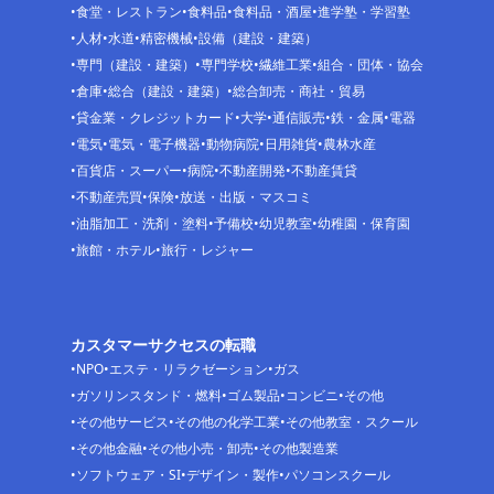
食堂・レストラン
食料品
食料品・酒屋
進学塾・学習塾
人材
水道
精密機械
設備（建設・建築）
専門（建設・建築）
専門学校
繊維工業
組合・団体・協会
倉庫
総合（建設・建築）
総合卸売・商社・貿易
貸金業・クレジットカード
大学
通信販売
鉄・金属
電器
電気
電気・電子機器
動物病院
日用雑貨
農林水産
百貨店・スーパー
病院
不動産開発
不動産賃貸
不動産売買
保険
放送・出版・マスコミ
油脂加工・洗剤・塗料
予備校
幼児教室
幼稚園・保育園
旅館・ホテル
旅行・レジャー
カスタマーサクセスの転職
NPO
エステ・リラクゼーション
ガス
ガソリンスタンド・燃料
ゴム製品
コンビニ
その他
その他サービス
その他の化学工業
その他教室・スクール
その他金融
その他小売・卸売
その他製造業
ソフトウェア・SI
デザイン・製作
パソコンスクール