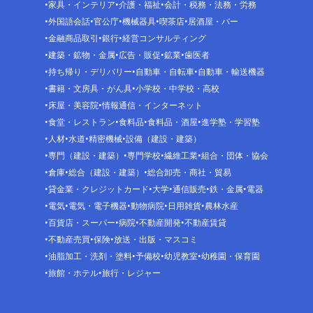
家具・インテリア
介護・福祉
会計・税務・法務・労務
外国語会話
官公庁
機械器具
喫茶店
居酒屋・バー
金融商品取引
銀行
経営コンサルティング
建築・鉱物・金属
広告・販促
鉱業
歯医者
持ち帰り・デリバリー
自動車・自転車
自動車・輸送機器
書籍・文房具・がん具
小学校・中学校・高校
床屋・美容院
情報通信・インターネット
食堂・レストラン
食料品
食料品・酒屋
進学塾・学習塾
人材
水道
精密機械
設備（建設・建築）
専門（建設・建築）
専門学校
繊維工業
組合・団体・協会
倉庫
総合（建設・建築）
総合卸売・商社・貿易
貸金業・クレジットカード
大学
通信販売
鉄・金属
電器
電気
電気・電子機器
動物病院
日用雑貨
農林水産
百貨店・スーパー
病院
不動産開発
不動産賃貸
不動産売買
保険
放送・出版・マスコミ
油脂加工・洗剤・塗料
予備校
幼児教室
幼稚園・保育園
旅館・ホテル
旅行・レジャー