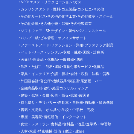
NPO
エステ・リラクゼーション
ガス
ガソリンスタンド・燃料
ゴム製品
コンビニ
その他
その他サービス
その他の化学工業
その他教室・スクール
その他金融
その他小売・卸売
その他製造業
ソフトウェア・SI
デザイン・製作
パソコンスクール
パルプ・紙
ビル管理・オフィスサポート
ファーストフード
ファッション・洋服
プラスチック製品
ペット
リース・レンタル
衣服・繊維
医院・診療所
医薬品
医薬品・化粧品
一般機械
印刷
飲料・たばこ・飼料
運輸
運輸付帯サービス
化粧品
家具・インテリア
介護・福祉
会計・税務・法務・労務
外国語会話
官公庁
機械器具
喫茶店
居酒屋・バー
金融商品取引
銀行
経営コンサルティング
建築・鉱物・金属
広告・販促
鉱業
歯医者
持ち帰り・デリバリー
自動車・自転車
自動車・輸送機器
書籍・文房具・がん具
小学校・中学校・高校
床屋・美容院
情報通信・インターネット
食堂・レストラン
食料品
食料品・酒屋
進学塾・学習塾
人材
水道
精密機械
設備（建設・建築）