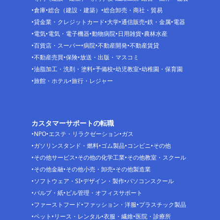
倉庫
総合（建設・建築）
総合卸売・商社・貿易
貸金業・クレジットカード
大学
通信販売
鉄・金属
電器
電気
電気・電子機器
動物病院
日用雑貨
農林水産
百貨店・スーパー
病院
不動産開発
不動産賃貸
不動産売買
保険
放送・出版・マスコミ
油脂加工・洗剤・塗料
予備校
幼児教室
幼稚園・保育園
旅館・ホテル
旅行・レジャー
カスタマーサポートの転職
NPO
エステ・リラクゼーション
ガス
ガソリンスタンド・燃料
ゴム製品
コンビニ
その他
その他サービス
その他の化学工業
その他教室・スクール
その他金融
その他小売・卸売
その他製造業
ソフトウェア・SI
デザイン・製作
パソコンスクール
パルプ・紙
ビル管理・オフィスサポート
ファーストフード
ファッション・洋服
プラスチック製品
ペット
リース・レンタル
衣服・繊維
医院・診療所