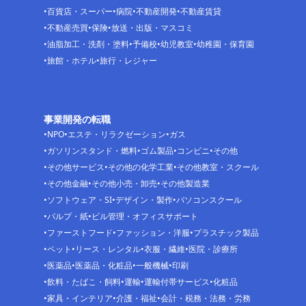
百貨店・スーパー
病院
不動産開発
不動産賃貸
不動産売買
保険
放送・出版・マスコミ
油脂加工・洗剤・塗料
予備校
幼児教室
幼稚園・保育園
旅館・ホテル
旅行・レジャー
事業開発の転職
NPO
エステ・リラクゼーション
ガス
ガソリンスタンド・燃料
ゴム製品
コンビニ
その他
その他サービス
その他の化学工業
その他教室・スクール
その他金融
その他小売・卸売
その他製造業
ソフトウェア・SI
デザイン・製作
パソコンスクール
パルプ・紙
ビル管理・オフィスサポート
ファーストフード
ファッション・洋服
プラスチック製品
ペット
リース・レンタル
衣服・繊維
医院・診療所
医薬品
医薬品・化粧品
一般機械
印刷
飲料・たばこ・飼料
運輸
運輸付帯サービス
化粧品
家具・インテリア
介護・福祉
会計・税務・法務・労務