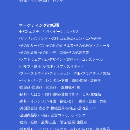
旅館・ホテル
旅行・レジャー
マーケティングの転職
NPO
エステ・リラクゼーション
ガス
ガソリンスタンド・燃料
ゴム製品
コンビニ
その他
その他サービス
その他の化学工業
その他教室・スクール
その他金融
その他小売・卸売
その他製造業
ソフトウェア・SI
デザイン・製作
パソコンスクール
パルプ・紙
ビル管理・オフィスサポート
ファーストフード
ファッション・洋服
プラスチック製品
ペット
リース・レンタル
衣服・繊維
医院・診療所
医薬品
医薬品・化粧品
一般機械
印刷
飲料・たばこ・飼料
運輸
運輸付帯サービス
化粧品
家具・インテリア
介護・福祉
会計・税務・法務・労務
外国語会話
官公庁
機械器具
喫茶店
居酒屋・バー
金融商品取引
銀行
経営コンサルティング
建築・鉱物・金属
広告・販促
鉱業
歯医者
持ち帰り・デリバリー
自動車・自転車
自動車・輸送機器