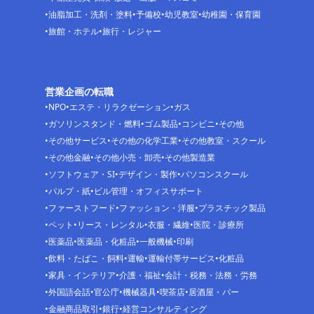
油脂加工・洗剤・塗料
予備校
幼児教室
幼稚園・保育園
旅館・ホテル
旅行・レジャー
営業企画の転職
NPO
エステ・リラクゼーション
ガス
ガソリンスタンド・燃料
ゴム製品
コンビニ
その他
その他サービス
その他の化学工業
その他教室・スクール
その他金融
その他小売・卸売
その他製造業
ソフトウェア・SI
デザイン・製作
パソコンスクール
パルプ・紙
ビル管理・オフィスサポート
ファーストフード
ファッション・洋服
プラスチック製品
ペット
リース・レンタル
衣服・繊維
医院・診療所
医薬品
医薬品・化粧品
一般機械
印刷
飲料・たばこ・飼料
運輸
運輸付帯サービス
化粧品
家具・インテリア
介護・福祉
会計・税務・法務・労務
外国語会話
官公庁
機械器具
喫茶店
居酒屋・バー
金融商品取引
銀行
経営コンサルティング