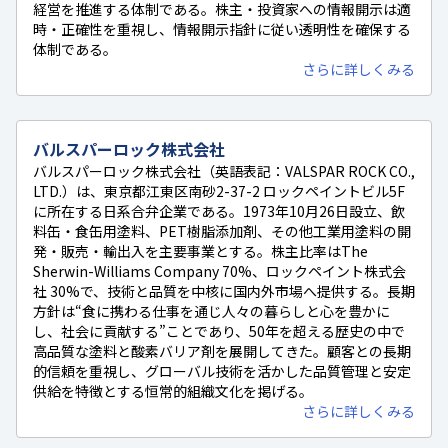
経営を推進する体制である。株主・投資家への情報開示は適
時・正確性を重視し、情報開示指針に従い透明性を確保する
体制である。
さらに詳しくみる
バルスパーロック株式会社
バルスパーロック株式会社（英語表記：VALSPAR ROCK CO.,
LTD.）は、東京都江東区南砂2-37-2 ロックペイントビル5F
に所在する日系合弁企業である。1973年10月26日設立、飲
料缶・食缶用塗料、PET樹脂添加剤、その他工業用塗料の開
発・販売・輸出入を主要事業とする。株主比率はThe
Sherwin-Williams Company 70%、ロックペイント株式会
社 30%で、技術と品質を中核に国内外市場へ提供する。長期
方針は“食に携わる仕事を通じ人々の暮らしと心を豊かに
し、社会に貢献する”ことであり、50年を超える歴史の中で
高品質な塗料と酸素バリア剤を展開してきた。顧客との長期
的信頼を重視し、グローバル技術を活かした品質管理と安定
供給を特徴とする恒常的組織文化を掲げる。
さらに詳しくみる