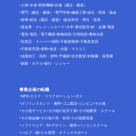
人材
水道
精密機械
設備（建設・建築）
専門（建設・建築）
専門学校
繊維工業
組合・団体・協会
倉庫
総合（建設・建築）
総合卸売・商社・貿易
貸金業・クレジットカード
大学
通信販売
鉄・金属
電器
電気
電気・電子機器
動物病院
日用雑貨
農林水産
百貨店・スーパー
病院
不動産開発
不動産賃貸
不動産売買
保険
放送・出版・マスコミ
油脂加工・洗剤・塗料
予備校
幼児教室
幼稚園・保育園
旅館・ホテル
旅行・レジャー
事業企画の転職
NPO
エステ・リラクゼーション
ガス
ガソリンスタンド・燃料
ゴム製品
コンビニ
その他
その他サービス
その他の化学工業
その他教室・スクール
その他金融
その他小売・卸売
その他製造業
ソフトウェア・SI
デザイン・製作
パソコンスクール
パルプ・紙
ビル管理・オフィスサポート