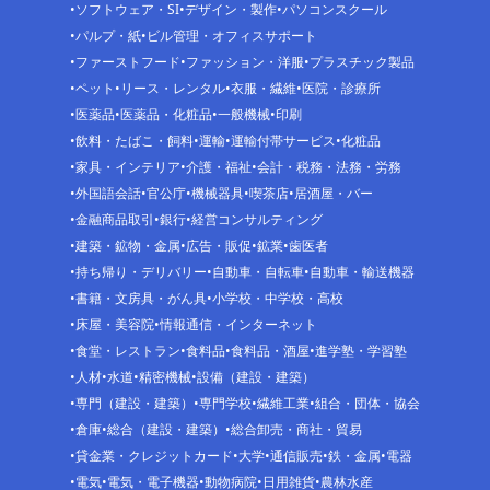
ソフトウェア・SI
デザイン・製作
パソコンスクール
パルプ・紙
ビル管理・オフィスサポート
ファーストフード
ファッション・洋服
プラスチック製品
ペット
リース・レンタル
衣服・繊維
医院・診療所
医薬品
医薬品・化粧品
一般機械
印刷
飲料・たばこ・飼料
運輸
運輸付帯サービス
化粧品
家具・インテリア
介護・福祉
会計・税務・法務・労務
外国語会話
官公庁
機械器具
喫茶店
居酒屋・バー
金融商品取引
銀行
経営コンサルティング
建築・鉱物・金属
広告・販促
鉱業
歯医者
持ち帰り・デリバリー
自動車・自転車
自動車・輸送機器
書籍・文房具・がん具
小学校・中学校・高校
床屋・美容院
情報通信・インターネット
食堂・レストラン
食料品
食料品・酒屋
進学塾・学習塾
人材
水道
精密機械
設備（建設・建築）
専門（建設・建築）
専門学校
繊維工業
組合・団体・協会
倉庫
総合（建設・建築）
総合卸売・商社・貿易
貸金業・クレジットカード
大学
通信販売
鉄・金属
電器
電気
電気・電子機器
動物病院
日用雑貨
農林水産