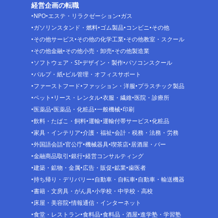
経営企画の転職
NPO
エステ・リラクゼーション
ガス
ガソリンスタンド・燃料
ゴム製品
コンビニ
その他
その他サービス
その他の化学工業
その他教室・スクール
その他金融
その他小売・卸売
その他製造業
ソフトウェア・SI
デザイン・製作
パソコンスクール
パルプ・紙
ビル管理・オフィスサポート
ファーストフード
ファッション・洋服
プラスチック製品
ペット
リース・レンタル
衣服・繊維
医院・診療所
医薬品
医薬品・化粧品
一般機械
印刷
飲料・たばこ・飼料
運輸
運輸付帯サービス
化粧品
家具・インテリア
介護・福祉
会計・税務・法務・労務
外国語会話
官公庁
機械器具
喫茶店
居酒屋・バー
金融商品取引
銀行
経営コンサルティング
建築・鉱物・金属
広告・販促
鉱業
歯医者
持ち帰り・デリバリー
自動車・自転車
自動車・輸送機器
書籍・文房具・がん具
小学校・中学校・高校
床屋・美容院
情報通信・インターネット
食堂・レストラン
食料品
食料品・酒屋
進学塾・学習塾