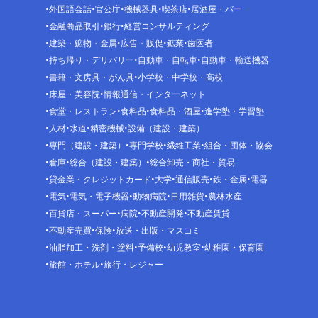
外国語会話
官公庁
機械器具
喫茶店
居酒屋・バー
金融商品取引
銀行
経営コンサルティング
建築・鉱物・金属
広告・販促
鉱業
歯医者
持ち帰り・デリバリー
自動車・自転車
自動車・輸送機器
書籍・文房具・がん具
小学校・中学校・高校
床屋・美容院
情報通信・インターネット
食堂・レストラン
食料品
食料品・酒屋
進学塾・学習塾
人材
水道
精密機械
設備（建設・建築）
専門（建設・建築）
専門学校
繊維工業
組合・団体・協会
倉庫
総合（建設・建築）
総合卸売・商社・貿易
貸金業・クレジットカード
大学
通信販売
鉄・金属
電器
電気
電気・電子機器
動物病院
日用雑貨
農林水産
百貨店・スーパー
病院
不動産開発
不動産賃貸
不動産売買
保険
放送・出版・マスコミ
油脂加工・洗剤・塗料
予備校
幼児教室
幼稚園・保育園
旅館・ホテル
旅行・レジャー