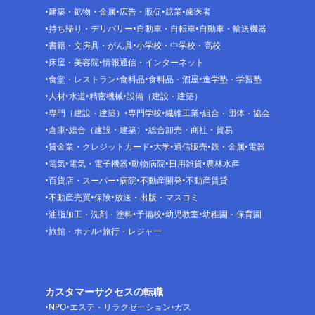
建築・鉱物・金属
広告・販促
鉱業
歯医者
持ち帰り・デリバリー
自動車・自転車
自動車・輸送機器
書籍・文房具・がん具
小学校・中学校・高校
床屋・美容院
情報通信・インターネット
食堂・レストラン
食料品
食料品・酒屋
進学塾・学習塾
人材
水道
精密機械
設備（建設・建築）
専門（建設・建築）
専門学校
繊維工業
組合・団体・協会
倉庫
総合（建設・建築）
総合卸売・商社・貿易
貸金業・クレジットカード
大学
通信販売
鉄・金属
電器
電気
電気・電子機器
動物病院
日用雑貨
農林水産
百貨店・スーパー
病院
不動産開発
不動産賃貸
不動産売買
保険
放送・出版・マスコミ
油脂加工・洗剤・塗料
予備校
幼児教室
幼稚園・保育園
旅館・ホテル
旅行・レジャー
カスタマーサクセスの転職
NPO
エステ・リラクゼーション
ガス