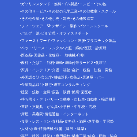
ガソリンスタンド・燃料
ゴム製品
コンビニ
その他
その他サービス
その他の化学工業
その他教室・スクール
その他金融
その他小売・卸売
その他製造業
ソフトウェア・SI
デザイン・製作
パソコンスクール
パルプ・紙
ビル管理・オフィスサポート
ファーストフード
ファッション・洋服
プラスチック製品
ペット
リース・レンタル
衣服・繊維
医院・診療所
医薬品
医薬品・化粧品
一般機械
印刷
飲料・たばこ・飼料
運輸
運輸付帯サービス
化粧品
家具・インテリア
介護・福祉
会計・税務・法務・労務
外国語会話
官公庁
機械器具
喫茶店
居酒屋・バー
金融商品取引
銀行
経営コンサルティング
建築・鉱物・金属
広告・販促
鉱業
歯医者
持ち帰り・デリバリー
自動車・自転車
自動車・輸送機器
書籍・文房具・がん具
小学校・中学校・高校
床屋・美容院
情報通信・インターネット
食堂・レストラン
食料品
食料品・酒屋
進学塾・学習塾
人材
水道
精密機械
設備（建設・建築）
専門（建設・建築）
専門学校
繊維工業
組合・団体・協会