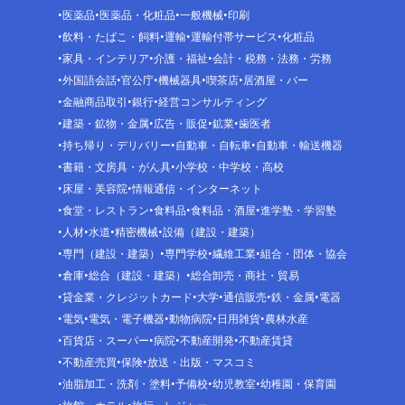
医薬品
医薬品・化粧品
一般機械
印刷
飲料・たばこ・飼料
運輸
運輸付帯サービス
化粧品
家具・インテリア
介護・福祉
会計・税務・法務・労務
外国語会話
官公庁
機械器具
喫茶店
居酒屋・バー
金融商品取引
銀行
経営コンサルティング
建築・鉱物・金属
広告・販促
鉱業
歯医者
持ち帰り・デリバリー
自動車・自転車
自動車・輸送機器
書籍・文房具・がん具
小学校・中学校・高校
床屋・美容院
情報通信・インターネット
食堂・レストラン
食料品
食料品・酒屋
進学塾・学習塾
人材
水道
精密機械
設備（建設・建築）
専門（建設・建築）
専門学校
繊維工業
組合・団体・協会
倉庫
総合（建設・建築）
総合卸売・商社・貿易
貸金業・クレジットカード
大学
通信販売
鉄・金属
電器
電気
電気・電子機器
動物病院
日用雑貨
農林水産
百貨店・スーパー
病院
不動産開発
不動産賃貸
不動産売買
保険
放送・出版・マスコミ
油脂加工・洗剤・塗料
予備校
幼児教室
幼稚園・保育園