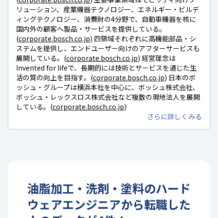
リューション、産業機器テクノロジー、エネルギー・ビルデ
ィングテクノロジー、消費財の4分野で、自動車機器を核に
国内外の顧客へ製品・サービスを提供している。
(
corporate.bosch.co.jp
) 四領域それぞれに高機能部品・シ
ステムを提供し、エンドユーザー向けのアフターサービスも
展開している。(
corporate.bosch.co.jp
) 経営理念は
Invented for lifeで、長期的には技術とサービスを通じた生
活の質の向上を目指す。(
corporate.bosch.co.jp
) 日本のボ
ッシュ・グループは横浜本社を中心に、ボッシュ株式会社、
ボッシュ・レックスロス株式会社など複数の現地法人を展開
している。(
corporate.bosch.co.jp
)
さらに詳しくみる
油脂加工・洗剤・塗料
の
ハード
ウェアエンジニア
から転職した