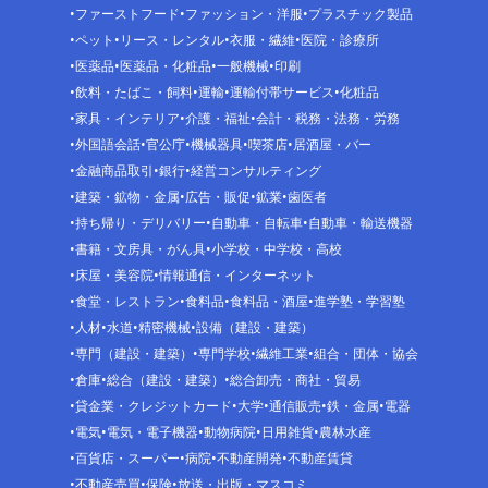
ファーストフード
ファッション・洋服
プラスチック製品
ペット
リース・レンタル
衣服・繊維
医院・診療所
医薬品
医薬品・化粧品
一般機械
印刷
飲料・たばこ・飼料
運輸
運輸付帯サービス
化粧品
家具・インテリア
介護・福祉
会計・税務・法務・労務
外国語会話
官公庁
機械器具
喫茶店
居酒屋・バー
金融商品取引
銀行
経営コンサルティング
建築・鉱物・金属
広告・販促
鉱業
歯医者
持ち帰り・デリバリー
自動車・自転車
自動車・輸送機器
書籍・文房具・がん具
小学校・中学校・高校
床屋・美容院
情報通信・インターネット
食堂・レストラン
食料品
食料品・酒屋
進学塾・学習塾
人材
水道
精密機械
設備（建設・建築）
専門（建設・建築）
専門学校
繊維工業
組合・団体・協会
倉庫
総合（建設・建築）
総合卸売・商社・貿易
貸金業・クレジットカード
大学
通信販売
鉄・金属
電器
電気
電気・電子機器
動物病院
日用雑貨
農林水産
百貨店・スーパー
病院
不動産開発
不動産賃貸
不動産売買
保険
放送・出版・マスコミ