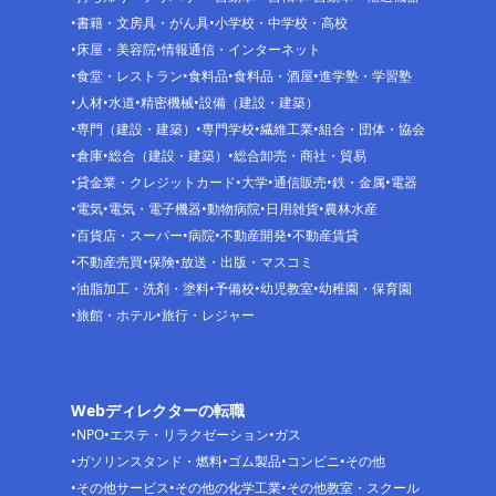
書籍・文房具・がん具
小学校・中学校・高校
床屋・美容院
情報通信・インターネット
食堂・レストラン
食料品
食料品・酒屋
進学塾・学習塾
人材
水道
精密機械
設備（建設・建築）
専門（建設・建築）
専門学校
繊維工業
組合・団体・協会
倉庫
総合（建設・建築）
総合卸売・商社・貿易
貸金業・クレジットカード
大学
通信販売
鉄・金属
電器
電気
電気・電子機器
動物病院
日用雑貨
農林水産
百貨店・スーパー
病院
不動産開発
不動産賃貸
不動産売買
保険
放送・出版・マスコミ
油脂加工・洗剤・塗料
予備校
幼児教室
幼稚園・保育園
旅館・ホテル
旅行・レジャー
Webディレクターの転職
NPO
エステ・リラクゼーション
ガス
ガソリンスタンド・燃料
ゴム製品
コンビニ
その他
その他サービス
その他の化学工業
その他教室・スクール