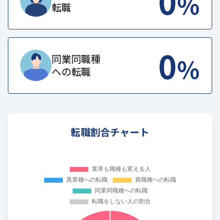
0
%
転職
0
%
同業同職種
への転職
転職割合チャート