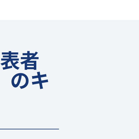
表者
）のキ