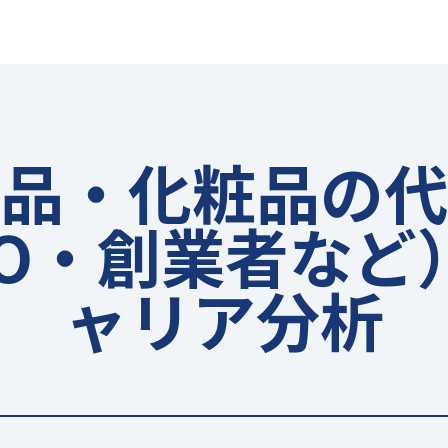
品・化粧品の代
EO・創業者など
ャリア分析