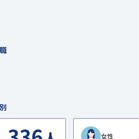
職
別
336
人
女性