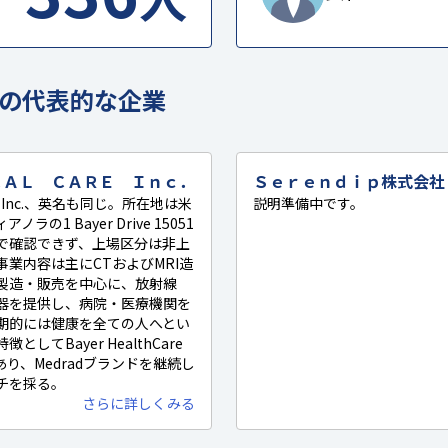
の代表的な企業
ＣＡＬ ＣＡＲＥ Ｉｎｃ．
Ｓｅｒｅｎｄｉｐ株式会社
Care Inc.、英名も同じ。所在地は米
説明準備中です。
の1 Bayer Drive 15051
で確認できず、上場区分は非上
業内容は主にCTおよびMRI造
製造・販売を中心に、放射線
器を提供し、病院・医療機関を
期的には健康を全ての人へとい
てBayer HealthCare
であり、Medradブランドを継続し
チを採る。
さらに詳しくみる