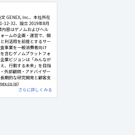
GENEX, Inc.、本社所在
-12-32、設立 2019年8月
事業内容はゲノムおよびヘル
フォームの企画・運営で、個
理と利活用を前提とするサー
検査事業を一般消費者向け
究を含むゲノムプラットフォ
。企業ビジョンは「みんなが
考え、行動する未来」を目指
役・外部顧問・アドバイザー
、長期的な研究開発と顧客支
nex.co.jp
)
さらに詳しくみる