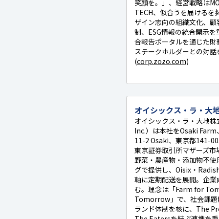
笑顔を。」、経営戦略はMORE 
TECH、似合うを届けるを
ザイン志向の組織文化、顧
制、ESG情報の統合開示
合報告ポータルを通じた財
ステークホルダーとの対話
(
corp.zozo.com
)
オイシックス・ラ・大
オイシックス・ラ・大地株式会社（
Inc.）は本社をOsaki Farm、G
11-2 Osaki、東京都141
東京証券取引所マザーズ市
野菜・農産物・添加物不使
グで提供し、Oisix・Radis
軸に定期配送を展開。企業
む。理念は「Farm for Tomor
Tomorrow」で、社会
ランド体制を核に、The Produ
The Eatersを結ぶ連携