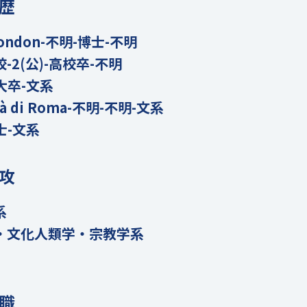
歴
e London-不明-博士-不明
2(公)-高校卒-不明
大卒-文系
sità di Roma-不明-不明-文系
士-文系
攻
系
・文化人類学・宗教学系
職