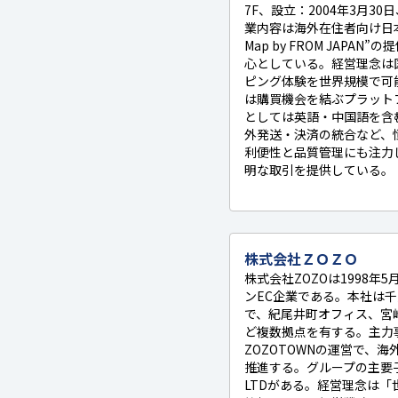
7F、設立：2004年3月3
業内容は海外在住者向け日本
Map by FROM JAPA
心としている。経営理念は
ピング体験を世界規模で可
は購買機会を結ぶプラット
としては英語・中国語を含
外発送・決済の統合など、
利便性と品質管理にも注力
明な取引を提供している。
株式会社ＺＯＺＯ
株式会社ZOZOは1998年
ンEC企業である。本社は千葉
で、紀尾井町オフィス、宮崎オ
ど複数拠点を有する。主力
ZOZOTOWNの運営で、
推進する。グループの主要子会
LTDがある。経営理念は