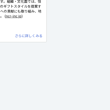
指す。組織・文化面では、恒
先のギフトスタイルを提案す
会への貢献にも取り組み、地
 (
ncr-inc.jp
)
さらに詳しくみる