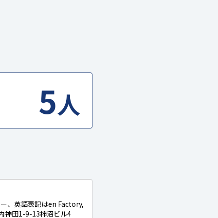
5
人
語表記はen Factory,
神田1-9-13柿沼ビル4