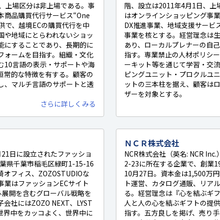
0日、上場区分は非上場である。事
階、設立は2011年4月1日、
商品購買代行サービス“One
はオンラインショッピング事
N”の提供で、越境ECの購買代行を中
DX推進事業、地域支援サービ
国や地域にとらわれないショッ
事業を核とする。経営理念は
能にすることであり、長期的に
あり、ローカルプレナーの自
フォームを目指す。組織・文化
指す。専業禁止の人材ポリシー
む10言語の表示・サポートや海
ーキット等を通じて学習・交
恒常的な特徴を有する。顧客の
ピングユニット・プロクルユ
し、マルチ言語のサポートと透
ットの三本柱を据え、顧客は
ザーを対象とする。
さらに詳しくみる
ＮＣＲ株式会社
5月21日に設立されたファッショ
NCR株式会社（英名: NCR In
県千葉市稲毛区緑町1-15-16
2-23に所在する企業で、創業19
フィス、ZOZOSTUDIOな
10月27日。資本金は1,500
事業はファッションECサイト
ト運営、カタログ通販、リア
海外展開を含むグローバル戦略を
る。経営理念は『心を結ぶギ
社にはZOZO NEXT、LYST
人と人の心を結ぶギフトの提
「世界中をカッコよく、世界中に
指す。五方良しを掲げ、売り手