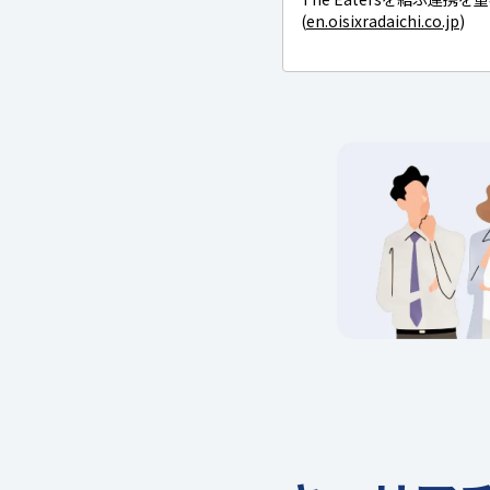
(
en.oisixradaichi.co.jp
)