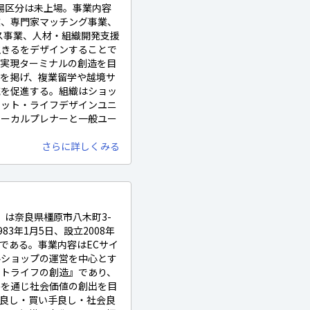
上場区分は未上場。事業内容
業、専門家マッチング事業、
ス事業、人材・組織開発支援
生きるをデザインすることで
己実現ターミナルの創造を目
を掲げ、複業留学や越境サ
流を促進する。組織はショッ
ニット・ライフデザインユニ
ローカルプレナーと一般ユー
さらに詳しくみる
c.）は奈良県橿原市八木町3-
83年1月5日、設立2008年
万円である。事業内容はECサイ
ルショップの運営を中心とす
フトライフの創造』であり、
供を通じ社会価値の創出を目
良し・買い手良し・社会良