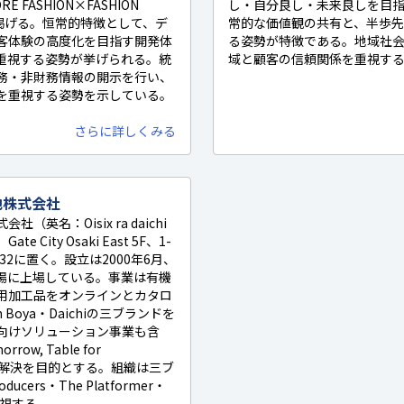
FASHION×FASHION
し・自分良し・未来良しを目
掲げる。恒常的特徴として、デ
常的な価値観の共有と、半歩
客体験の高度化を目指す開発体
る姿勢が特徴である。地域社
を重視する姿勢が挙げられる。統
域と顧客の信頼関係を重視する。
務・非財務情報の開示を行い、
を重視する姿勢を示している。
さらに詳しくみる
地株式会社
英名：Oisix ra daichi
ate City Osaki East 5F、1-
-0032に置く。設立は2000年6月、
場に上場している。事業は有機
用加工品をオンラインとカタロ
h Boya・Daichiの三ブランドを
向けソリューション事業も含
row, Table for
課題解決を目的とする。組織は三ブ
cers・The Platformer・
を重視する。