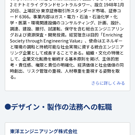
2 ミナトミライ グランドセントラルタワー、設立 1948年1月
20日、上場区分 東京証券取引所スタンダード市場、証券コ
ード 6366。事業内容はガス・電力・石油・石油化学・化
学・医薬・環境関連設備のコンサルティング、計画、設計、
調達、建設、据付、試運転、保守を含む総合エンジニアリン
グおよび資源探査・開発投資。経営理念は目的「Enriching
Society through Engineering Value」、使命はエネルギー
と環境の調和と持続可能な社会実現に資する統合エンジニア
リング企業として成長することである。組織・文化の特徴と
して、企業文化転換を継続する基本原則を掲げ、主体的思
考・責任感、権限と責任の明確化、経済価値と社会価値の同
時創出、リスク管理の重視、人材尊重を重視する姿勢を取
る。
さらに詳しくみる
デザイン・製作の法務への転職
東洋エンジニアリング株式会社