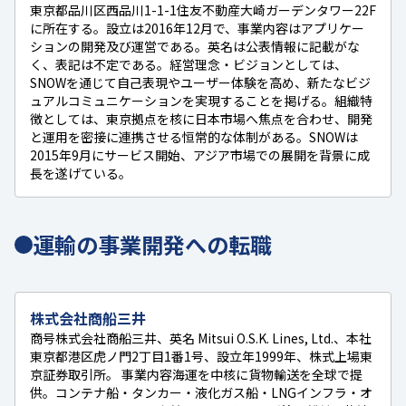
東京都品川区西品川1-1-1住友不動産大崎ガーデンタワー22F
に所在する。設立は2016年12月で、事業内容はアプリケー
ションの開発及び運営である。英名は公表情報に記載がな
く、表記は不定である。経営理念・ビジョンとしては、
SNOWを通じて自己表現やユーザー体験を高め、新たなビジ
ュアルコミュニケーションを実現することを掲げる。組織特
徴としては、東京拠点を核に日本市場へ焦点を合わせ、開発
と運用を密接に連携させる恒常的な体制がある。SNOWは
2015年9月にサービス開始、アジア市場での展開を背景に成
長を遂げている。
運輸の事業開発への転職
株式会社商船三井
商号株式会社商船三井、英名 Mitsui O.S.K. Lines, Ltd.、本社
東京都港区虎ノ門2丁目1番1号、設立年1999年、株式上場東
京証券取引所。 事業内容海運を中核に貨物輸送を全球で提
供。コンテナ船・タンカー・液化ガス船・LNGインフラ・オ