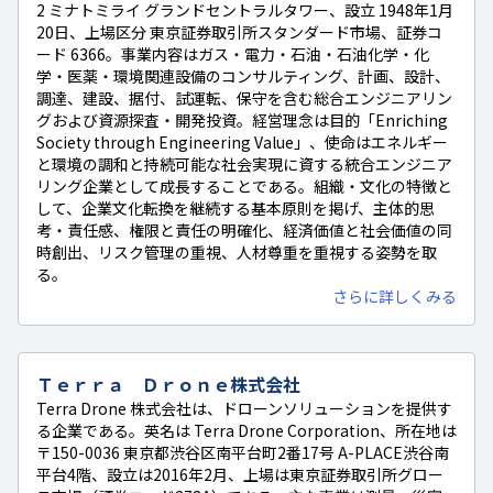
2 ミナトミライ グランドセントラルタワー、設立 1948年1月
20日、上場区分 東京証券取引所スタンダード市場、証券コ
ード 6366。事業内容はガス・電力・石油・石油化学・化
学・医薬・環境関連設備のコンサルティング、計画、設計、
調達、建設、据付、試運転、保守を含む総合エンジニアリン
グおよび資源探査・開発投資。経営理念は目的「Enriching
Society through Engineering Value」、使命はエネルギー
と環境の調和と持続可能な社会実現に資する統合エンジニア
リング企業として成長することである。組織・文化の特徴と
して、企業文化転換を継続する基本原則を掲げ、主体的思
考・責任感、権限と責任の明確化、経済価値と社会価値の同
時創出、リスク管理の重視、人材尊重を重視する姿勢を取
る。
さらに詳しくみる
Ｔｅｒｒａ Ｄｒｏｎｅ株式会社
Terra Drone 株式会社は、ドローンソリューションを提供す
る企業である。英名は Terra Drone Corporation、所在地は
〒150-0036 東京都渋谷区南平台町2番17号 A-PLACE渋谷南
平台4階、設立は2016年2月、上場は東京証券取引所グロー