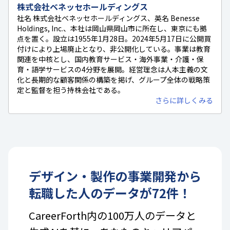
株式会社ベネッセホールディングス
社名 株式会社ベネッセホールディングス、英名 Benesse
Holdings, Inc.、本社は岡山県岡山市に所在し、東京にも拠
点を置く。設立は1955年1月28日。2024年5月17日に公開買
付けにより上場廃止となり、非公開化している。事業は教育
関連を中核とし、国内教育サービス・海外事業・介護・保
育・語学サービスの4分野を展開。経営理念は人本主義の文
化と長期的な顧客関係の構築を掲げ、グループ全体の戦略策
定と監督を担う持株会社である。
さらに詳しくみる
デザイン・製作
の
事業開発
から
転職した人のデータが
72
件！
CareerForth内の100万人のデータと