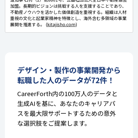
加盟。長期的ビジョンは挑戦する人を支援することであり、
不動産ノウハウを活かした価値創造を重視する。組織は人材
重視の文化と起業家精神を特徴とし、海外含む多領域の事業
展開を推進する。 (
kitajisho.com
)
デザイン・製作
の
事業開発
から
転職した人のデータが
72
件！
CareerForth内の100万人のデータと
生成AIを基に、あなたのキャリアパ
スを最大限サポートするための意外
な選択肢をご提案します。