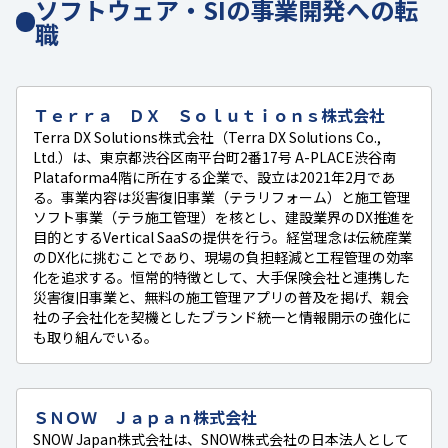
ソフトウェア・SIの事業開発への転
職
Ｔｅｒｒａ ＤＸ Ｓｏｌｕｔｉｏｎｓ株式会社
Terra DX Solutions株式会社（Terra DX Solutions Co.,
Ltd.）は、東京都渋谷区南平台町2番17号 A-PLACE渋谷南
Plataforma4階に所在する企業で、設立は2021年2月であ
る。事業内容は災害復旧事業（テラリフォーム）と施工管理
ソフト事業（テラ施工管理）を核とし、建設業界のDX推進を
目的とするVertical SaaSの提供を行う。経営理念は伝統産業
のDX化に挑むことであり、現場の負担軽減と工程管理の効率
化を追求する。恒常的特徴として、大手保険会社と連携した
災害復旧事業と、無料の施工管理アプリの普及を掲げ、親会
社の子会社化を契機としたブランド統一と情報開示の強化に
も取り組んでいる。
ＳＮＯＷ Ｊａｐａｎ株式会社
SNOW Japan株式会社は、SNOW株式会社の日本法人として