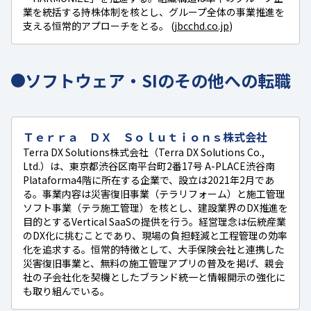
業を統括する持株体制を核とし、グループ全体の事業推進を
支える恒常的アプローチをとる。 (
jbcchd.co.jp
)
ソフトウェア・SIのその他への転職
Ｔｅｒｒａ ＤＸ Ｓｏｌｕｔｉｏｎｓ株式会社
Terra DX Solutions株式会社（Terra DX Solutions Co.,
Ltd.）は、東京都渋谷区南平台町2番17号 A-PLACE渋谷南
Plataforma4階に所在する企業で、設立は2021年2月であ
る。事業内容は災害復旧事業（テラリフォーム）と施工管理
ソフト事業（テラ施工管理）を核とし、建設業界のDX推進を
目的とするVertical SaaSの提供を行う。経営理念は伝統産業
のDX化に挑むことであり、現場の負担軽減と工程管理の効率
化を追求する。恒常的特徴として、大手保険会社と連携した
災害復旧事業と、無料の施工管理アプリの普及を掲げ、親会
社の子会社化を契機としたブランド統一と情報開示の強化に
も取り組んでいる。