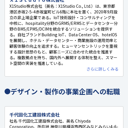
X1Studio株式会社（英名：X1Studio Co., Ltd.）は、東京都
港区赤坂2-5-4赤坂室町ビル6階に本社を置く、2020年9月設
立の非上場企業である。IoT技術設計・コンサルティングを
中核に、hospitality分野のGRMS/ERMSとデータセンター分
野のBMS/EPMS/DCIMを統合するソリューションを提供す
る。自社ブランドBuilding IoT、Data Center OS、hotelOS
を展開し、ホテル・データセンター・商業施設の運用効率と
顧客体験の向上を追求する。ヒューマンセントリックを重視
する設計思想のもと、顧客ニーズに合わせた統合を推進す
る。複数拠点を持ち、国内外へ展開する体制を整え、スマー
ト空間の実装を推進している。
さらに詳しくみる
デザイン・製作の事業企画への転職
千代田化工建設株式会社
社名 千代田化工建設株式会社、英名 Chiyoda
Corporation、所在地 神奈川県横浜市西区みなとみらい4-6-