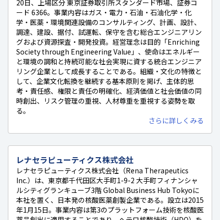
20日、上場区分 東京証券取引所スタンダード市場、証券コ
ード 6366。事業内容はガス・電力・石油・石油化学・化
学・医薬・環境関連設備のコンサルティング、計画、設計、
調達、建設、据付、試運転、保守を含む総合エンジニアリン
グおよび資源探査・開発投資。経営理念は目的「Enriching
Society through Engineering Value」、使命はエネルギー
と環境の調和と持続可能な社会実現に資する統合エンジニア
リング企業として成長することである。組織・文化の特徴と
して、企業文化転換を継続する基本原則を掲げ、主体的思
考・責任感、権限と責任の明確化、経済価値と社会価値の同
時創出、リスク管理の重視、人材尊重を重視する姿勢を取
る。
さらに詳しくみる
レナセラピューティクス株式会社
レナセラピューティクス株式会社（Rena Therapeutics
Inc.）は、東京都千代田区大手町1-9-2 大手町フィナンシャ
ルシティグランキューブ3階 Global Business Hub Tokyoに
本社を置く、日本発の核酸医薬創製企業である。設立は2015
年1月15日。事業内容は第3のプラットフォーム技術を核酸医
薬品創出に適用することであり、ヘテロ核酸技術（HDO）を