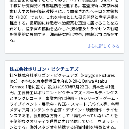
中核に研究開発と外部連携を推進する。基盤技術は東京医科
歯科大学の横田隆徳教授らにより開発されたヘテロ２本鎖核
酸（HDO）であり、これを中核とした研究開発と産学連携を
推進する。長期的には患者へ治療薬を迅速に届けることを方
針とし、産学官の協働を活かした技術普及とライセンス戦略
を恒常的に展開する。湘南研究所は神奈川県藤沢市に所在す
る。
さらに詳しくみる
株式会社ポリゴン・ピクチュアズ
社名株式会社ポリゴン・ピクチュアズ（Polygon Pictures
Inc.）は本社を東京都港区南麻布3-20-1 Daiwa Azabu
Terrace 1階に置く。設立は1983年7月22日、資本金は1億
円。主要株主はポリゴン・ピクチュアズ・ホールディングス
とキングレコード。事業内容は映画・TVシリーズ・ゲーム・
ライブイベント・展示会・WEB・スマートデバイス等、各種
メディア用コンテンツの企画・デザイン・映像制作・ライセ
ンスである。長期的な方針として「誰もやっていないことを
圧倒的なクオリティで世界に向け発信していく」をミッショ
ンとする。海外スタジオを統括する組織体制を特徴とする。