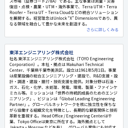
ス市場（証券コード278A）である。主な事業は測量・災害
復旧・点検・農業・UTM・海外事業で、Terra UTM・Terra
Roofer・Terra UT・Terra Cloudなどの統合ソリューション
を展開する。経営理念はUnlock “X” Dimensionsであり、異
なる領域を融合して豊かな未来を創造する。
さらに詳しくみる
東洋エンジニアリング株式会社
社名 東洋エンジニアリング株式会社（TOYO Engineering
Corporation）。本社・拠点は Makuhari Technical
Center、千葉県千葉市美浜区。設立は1961年5月1日。事業
は産業設備の総合エンジニアリング・建設で、R&D支援・設
計・調達・建設・据付・技術支援を提供。対象分野は石油・
ガス、石化・化学、水処理、発電、環境、製薬・ファインケ
ミカル等。ミッションは「世界の持続的成長のためのエンジ
ニアリング」、ビジョンは「Global Leading Engineering
Partner」。グローバルネットワークを核に独立性を保ちな
がら協働する組織文化を特徴とし、長期的な顧客関係と技術
革新を重視する。Head Office / Engineering Centerは千
葉、Tokyo Officeは東京に所在する。海外拠点として
Jakarta・Moscow などを有し、グローバル案件にも対応す