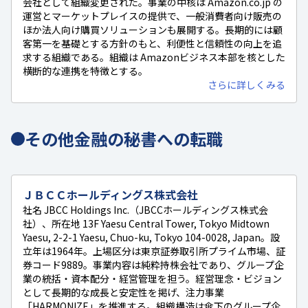
会社として組織変更された。事業の中核は Amazon.co.jp の
運営とマーケットプレイスの提供で、一般消費者向け販売の
ほか法人向け購買ソリューションも展開する。長期的には顧
客第一を基礎とする方針のもと、利便性と信頼性の向上を追
求する組織である。組織は Amazonビジネス本部を核とした
横断的な連携を特徴とする。
さらに詳しくみる
その他金融の秘書への転職
ＪＢＣＣホールディングス株式会社
社名 JBCC Holdings Inc.（JBCCホールディングス株式会
社）、所在地 13F Yaesu Central Tower, Tokyo Midtown
Yaesu, 2-2-1 Yaesu, Chuo-ku, Tokyo 104-0028, Japan。設
立年は1964年。上場区分は東京証券取引所プライム市場、証
券コード9889。事業内容は純粋持株会社であり、グループ企
業の統括・資本配分・経営管理を担う。経営理念・ビジョン
として長期的な成長と安定性を掲げ、注力事業
「HARMONIZE」を推進する。組織構造は傘下のグループ企