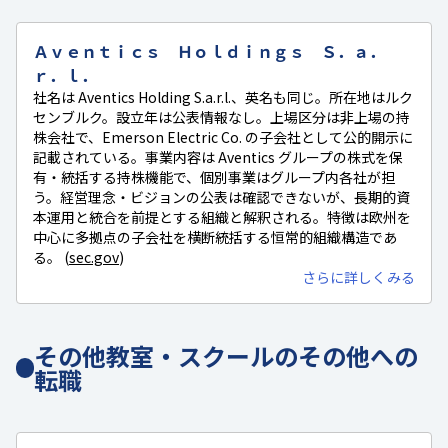
Ａｖｅｎｔｉｃｓ Ｈｏｌｄｉｎｇｓ Ｓ．ａ．
ｒ．ｌ．
社名は Aventics Holding S.a.r.l.、英名も同じ。所在地はルク
センブルク。設立年は公表情報なし。上場区分は非上場の持
株会社で、Emerson Electric Co. の子会社として公的開示に
記載されている。事業内容は Aventics グループの株式を保
有・統括する持株機能で、個別事業はグループ内各社が担
う。経営理念・ビジョンの公表は確認できないが、長期的資
本運用と統合を前提とする組織と解釈される。特徴は欧州を
中心に多拠点の子会社を横断統括する恒常的組織構造であ
る。 (
sec.gov
)
さらに詳しくみる
その他教室・スクールのその他への
転職