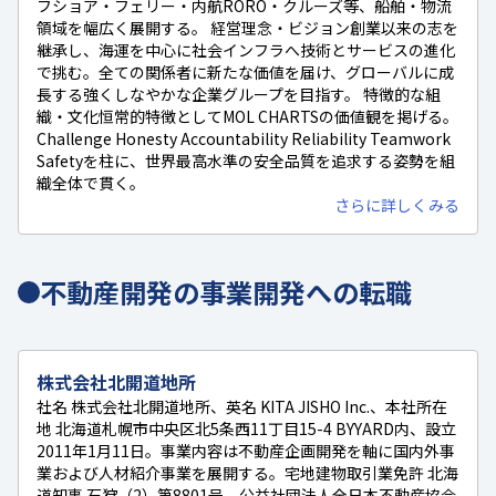
フショア・フェリー・内航RORO・クルーズ等、船舶・物流
領域を幅広く展開する。 経営理念・ビジョン創業以来の志を
継承し、海運を中心に社会インフラへ技術とサービスの進化
で挑む。全ての関係者に新たな価値を届け、グローバルに成
長する強くしなやかな企業グループを目指す。 特徴的な組
織・文化恒常的特徴としてMOL CHARTSの価値観を掲げる。
Challenge Honesty Accountability Reliability Teamwork
Safetyを柱に、世界最高水準の安全品質を追求する姿勢を組
織全体で貫く。
さらに詳しくみる
不動産開発の事業開発への転職
株式会社北開道地所
社名 株式会社北開道地所、英名 KITA JISHO Inc.、本社所在
地 北海道札幌市中央区北5条西11丁目15-4 BYYARD内、設立
2011年1月11日。事業内容は不動産企画開発を軸に国内外事
業および人材紹介事業を展開する。宅地建物取引業免許 北海
道知事 石狩（2）第8801号、公益社団法人全日本不動産協会