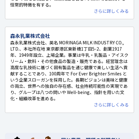
恒常的特徴を有する。
さらに詳しくみる
森永乳業株式会社
森永乳業株式会社、英名 MORINAGA MILK INDUSTRY CO.,
LTD.、本社所在地 東京都港区東新橋1丁目5-2、創業1917
年、1949年設立、上場企業。事業は牛乳・乳製品・アイスク
リーム・飲料・その他食品の製造・販売である。経営理念は
高度な乳技術に基づく固有製品を通じ健康で楽しい生活へ貢
献することであり、100周年で For Ever Brighter Smiles と
いう企業スローガンを採用した。長期ビジョンは美味と健康
の両立、世界への独自の存在感、社会持続可能性の実現であ
り、グループは八つの問いや Well-being、指針を用いた文
化・組織改革を進める。
さらに詳しくみる