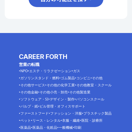
CAREER FORTH
営業の転職
NPO
エステ・リラクゼーション
ガス
ガソリンスタンド・燃料
ゴム製品
コンビニ
その他
その他サービス
その他の化学工業
その他教室・スクール
その他金融
その他小売・卸売
その他製造業
ソフトウェア・SI
デザイン・製作
パソコンスクール
パルプ・紙
ビル管理・オフィスサポート
ファーストフード
ファッション・洋服
プラスチック製品
ペット
リース・レンタル
衣服・繊維
医院・診療所
医薬品
医薬品・化粧品
一般機械
印刷