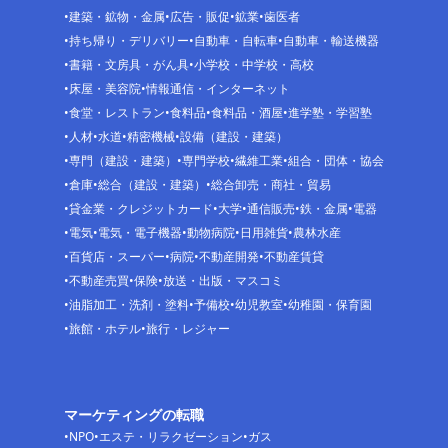
建築・鉱物・金属
広告・販促
鉱業
歯医者
持ち帰り・デリバリー
自動車・自転車
自動車・輸送機器
書籍・文房具・がん具
小学校・中学校・高校
床屋・美容院
情報通信・インターネット
食堂・レストラン
食料品
食料品・酒屋
進学塾・学習塾
人材
水道
精密機械
設備（建設・建築）
専門（建設・建築）
専門学校
繊維工業
組合・団体・協会
倉庫
総合（建設・建築）
総合卸売・商社・貿易
貸金業・クレジットカード
大学
通信販売
鉄・金属
電器
電気
電気・電子機器
動物病院
日用雑貨
農林水産
百貨店・スーパー
病院
不動産開発
不動産賃貸
不動産売買
保険
放送・出版・マスコミ
油脂加工・洗剤・塗料
予備校
幼児教室
幼稚園・保育園
旅館・ホテル
旅行・レジャー
マーケティングの転職
NPO
エステ・リラクゼーション
ガス