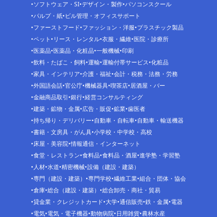
ソフトウェア・SI
デザイン・製作
パソコンスクール
パルプ・紙
ビル管理・オフィスサポート
ファーストフード
ファッション・洋服
プラスチック製品
ペット
リース・レンタル
衣服・繊維
医院・診療所
医薬品
医薬品・化粧品
一般機械
印刷
飲料・たばこ・飼料
運輸
運輸付帯サービス
化粧品
家具・インテリア
介護・福祉
会計・税務・法務・労務
外国語会話
官公庁
機械器具
喫茶店
居酒屋・バー
金融商品取引
銀行
経営コンサルティング
建築・鉱物・金属
広告・販促
鉱業
歯医者
持ち帰り・デリバリー
自動車・自転車
自動車・輸送機器
書籍・文房具・がん具
小学校・中学校・高校
床屋・美容院
情報通信・インターネット
食堂・レストラン
食料品
食料品・酒屋
進学塾・学習塾
人材
水道
精密機械
設備（建設・建築）
専門（建設・建築）
専門学校
繊維工業
組合・団体・協会
倉庫
総合（建設・建築）
総合卸売・商社・貿易
貸金業・クレジットカード
大学
通信販売
鉄・金属
電器
電気
電気・電子機器
動物病院
日用雑貨
農林水産