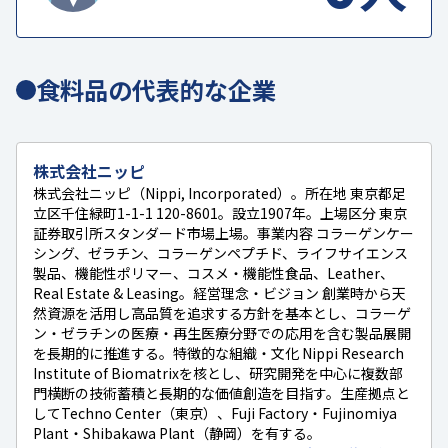
食料品の代表的な企業
株式会社ニッピ
株式会社ニッピ（Nippi, Incorporated）。所在地 東京都足
立区千住緑町1-1-1 120-8601。設立1907年。上場区分 東京
証券取引所スタンダード市場上場。事業内容 コラーゲンケー
シング、ゼラチン、コラーゲンペプチド、ライフサイエンス
製品、機能性ポリマー、コスメ・機能性食品、Leather、
Real Estate & Leasing。経営理念・ビジョン 創業時から天
然資源を活用し高品質を追求する方針を基本とし、コラーゲ
ン・ゼラチンの医療・再生医療分野での応用を含む製品展開
を長期的に推進する。特徴的な組織・文化 Nippi Research
Institute of Biomatrixを核とし、研究開発を中心に複数部
門横断の技術蓄積と長期的な価値創造を目指す。生産拠点と
してTechno Center（東京）、Fuji Factory・Fujinomiya
Plant・Shibakawa Plant（静岡）を有する。