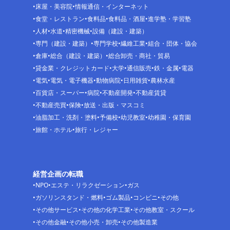
床屋・美容院
情報通信・インターネット
食堂・レストラン
食料品
食料品・酒屋
進学塾・学習塾
人材
水道
精密機械
設備（建設・建築）
専門（建設・建築）
専門学校
繊維工業
組合・団体・協会
倉庫
総合（建設・建築）
総合卸売・商社・貿易
貸金業・クレジットカード
大学
通信販売
鉄・金属
電器
電気
電気・電子機器
動物病院
日用雑貨
農林水産
百貨店・スーパー
病院
不動産開発
不動産賃貸
不動産売買
保険
放送・出版・マスコミ
油脂加工・洗剤・塗料
予備校
幼児教室
幼稚園・保育園
旅館・ホテル
旅行・レジャー
経営企画の転職
NPO
エステ・リラクゼーション
ガス
ガソリンスタンド・燃料
ゴム製品
コンビニ
その他
その他サービス
その他の化学工業
その他教室・スクール
その他金融
その他小売・卸売
その他製造業