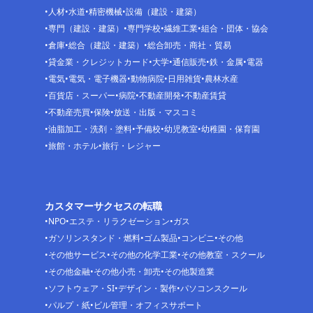
人材
水道
精密機械
設備（建設・建築）
専門（建設・建築）
専門学校
繊維工業
組合・団体・協会
倉庫
総合（建設・建築）
総合卸売・商社・貿易
貸金業・クレジットカード
大学
通信販売
鉄・金属
電器
電気
電気・電子機器
動物病院
日用雑貨
農林水産
百貨店・スーパー
病院
不動産開発
不動産賃貸
不動産売買
保険
放送・出版・マスコミ
油脂加工・洗剤・塗料
予備校
幼児教室
幼稚園・保育園
旅館・ホテル
旅行・レジャー
カスタマーサクセスの転職
NPO
エステ・リラクゼーション
ガス
ガソリンスタンド・燃料
ゴム製品
コンビニ
その他
その他サービス
その他の化学工業
その他教室・スクール
その他金融
その他小売・卸売
その他製造業
ソフトウェア・SI
デザイン・製作
パソコンスクール
パルプ・紙
ビル管理・オフィスサポート