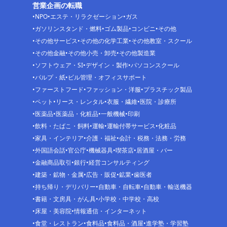
営業企画の転職
NPO
エステ・リラクゼーション
ガス
ガソリンスタンド・燃料
ゴム製品
コンビニ
その他
その他サービス
その他の化学工業
その他教室・スクール
その他金融
その他小売・卸売
その他製造業
ソフトウェア・SI
デザイン・製作
パソコンスクール
パルプ・紙
ビル管理・オフィスサポート
ファーストフード
ファッション・洋服
プラスチック製品
ペット
リース・レンタル
衣服・繊維
医院・診療所
医薬品
医薬品・化粧品
一般機械
印刷
飲料・たばこ・飼料
運輸
運輸付帯サービス
化粧品
家具・インテリア
介護・福祉
会計・税務・法務・労務
外国語会話
官公庁
機械器具
喫茶店
居酒屋・バー
金融商品取引
銀行
経営コンサルティング
建築・鉱物・金属
広告・販促
鉱業
歯医者
持ち帰り・デリバリー
自動車・自転車
自動車・輸送機器
書籍・文房具・がん具
小学校・中学校・高校
床屋・美容院
情報通信・インターネット
食堂・レストラン
食料品
食料品・酒屋
進学塾・学習塾