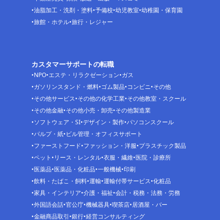
油脂加工・洗剤・塗料
予備校
幼児教室
幼稚園・保育園
旅館・ホテル
旅行・レジャー
カスタマーサポートの転職
NPO
エステ・リラクゼーション
ガス
ガソリンスタンド・燃料
ゴム製品
コンビニ
その他
その他サービス
その他の化学工業
その他教室・スクール
その他金融
その他小売・卸売
その他製造業
ソフトウェア・SI
デザイン・製作
パソコンスクール
パルプ・紙
ビル管理・オフィスサポート
ファーストフード
ファッション・洋服
プラスチック製品
ペット
リース・レンタル
衣服・繊維
医院・診療所
医薬品
医薬品・化粧品
一般機械
印刷
飲料・たばこ・飼料
運輸
運輸付帯サービス
化粧品
家具・インテリア
介護・福祉
会計・税務・法務・労務
外国語会話
官公庁
機械器具
喫茶店
居酒屋・バー
金融商品取引
銀行
経営コンサルティング