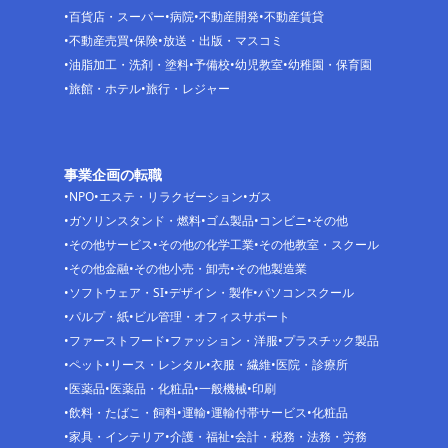
百貨店・スーパー
病院
不動産開発
不動産賃貸
不動産売買
保険
放送・出版・マスコミ
油脂加工・洗剤・塗料
予備校
幼児教室
幼稚園・保育園
旅館・ホテル
旅行・レジャー
事業企画の転職
NPO
エステ・リラクゼーション
ガス
ガソリンスタンド・燃料
ゴム製品
コンビニ
その他
その他サービス
その他の化学工業
その他教室・スクール
その他金融
その他小売・卸売
その他製造業
ソフトウェア・SI
デザイン・製作
パソコンスクール
パルプ・紙
ビル管理・オフィスサポート
ファーストフード
ファッション・洋服
プラスチック製品
ペット
リース・レンタル
衣服・繊維
医院・診療所
医薬品
医薬品・化粧品
一般機械
印刷
飲料・たばこ・飼料
運輸
運輸付帯サービス
化粧品
家具・インテリア
介護・福祉
会計・税務・法務・労務