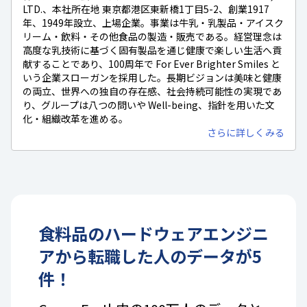
LTD.、本社所在地 東京都港区東新橋1丁目5-2、創業1917
年、1949年設立、上場企業。事業は牛乳・乳製品・アイスク
リーム・飲料・その他食品の製造・販売である。経営理念は
高度な乳技術に基づく固有製品を通じ健康で楽しい生活へ貢
献することであり、100周年で For Ever Brighter Smiles と
いう企業スローガンを採用した。長期ビジョンは美味と健康
の両立、世界への独自の存在感、社会持続可能性の実現であ
り、グループは八つの問いや Well-being、指針を用いた文
化・組織改革を進める。
さらに詳しくみる
食料品
の
ハードウェアエンジニ
ア
から転職した人のデータが
5
件！