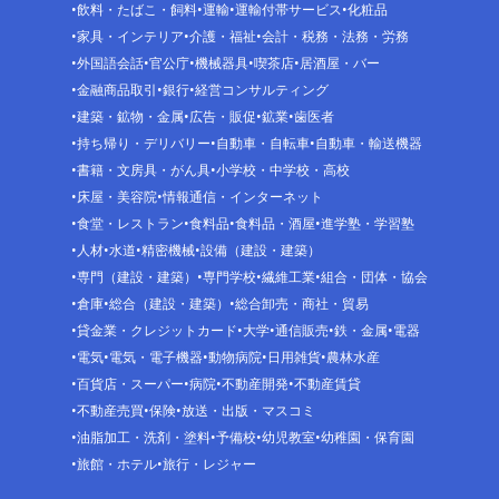
飲料・たばこ・飼料
運輸
運輸付帯サービス
化粧品
家具・インテリア
介護・福祉
会計・税務・法務・労務
外国語会話
官公庁
機械器具
喫茶店
居酒屋・バー
金融商品取引
銀行
経営コンサルティング
建築・鉱物・金属
広告・販促
鉱業
歯医者
持ち帰り・デリバリー
自動車・自転車
自動車・輸送機器
書籍・文房具・がん具
小学校・中学校・高校
床屋・美容院
情報通信・インターネット
食堂・レストラン
食料品
食料品・酒屋
進学塾・学習塾
人材
水道
精密機械
設備（建設・建築）
専門（建設・建築）
専門学校
繊維工業
組合・団体・協会
倉庫
総合（建設・建築）
総合卸売・商社・貿易
貸金業・クレジットカード
大学
通信販売
鉄・金属
電器
電気
電気・電子機器
動物病院
日用雑貨
農林水産
百貨店・スーパー
病院
不動産開発
不動産賃貸
不動産売買
保険
放送・出版・マスコミ
油脂加工・洗剤・塗料
予備校
幼児教室
幼稚園・保育園
旅館・ホテル
旅行・レジャー