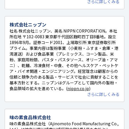
さらに詳しくみる
株式会社ニップン
社名 株式会社ニップン、英名 NIPPN CORPORATION。本社
所在地 〒102-0083 東京都千代田区麹町四丁目8番地。設立
1896年9月。証券コード2001、上場取引所 東京証券取引所
プライム。事業内容は製粉事業（小麦粉・ふすま・倉庫・港
湾運送）および食品事業（プレミックス、コーン製品、米
粉、家庭用粉類、パスタ・パスタソース、オリーブ油・アマ
ニ）、乾麺、冷凍食材・中食、その他ヘルスケア・ペットケ
ア・バイオ関連・エンジニアリング。経営理念は顧客からの
信頼と競争力のある製品・サービスで社会に貢献することを
基本方針とする。ニップンはグループとして国内外の製粉・
食品領域の拡大を進めている。(
nippn.co.jp
)
さらに詳しくみる
味の素食品株式会社
味の素食品株式会社（Ajinomoto Food Manufacturing Co.,