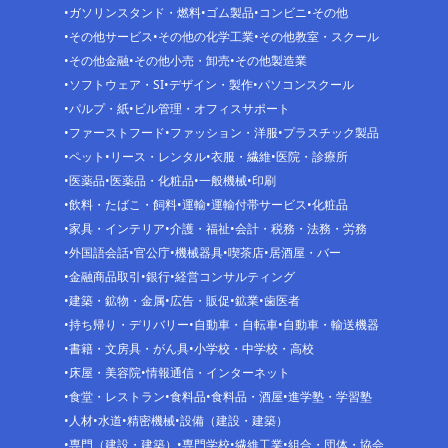
ガソリンスタンド・燃料
ゴム製品
コンビニ
その他
その他サービス
その他の化学工業
その他教室・スクール
その他金融
その他小売・卸売
その他製造業
ソフトウェア・SI
デザイン・製作
パソコンスクール
パルプ・紙
ビル管理・オフィスサポート
ファーストフード
ファッション・洋服
プラスチック製品
ペット
リース・レンタル
衣服・繊維
医院・診療所
医薬品
医薬品・化粧品
一般機械
印刷
飲料・たばこ・飼料
運輸
運輸付帯サービス
化粧品
家具・インテリア
介護・福祉
会計・税務・法務・労務
外国語会話
官公庁
機械器具
喫茶店
居酒屋・バー
金融商品取引
銀行
経営コンサルティング
建築・鉱物・金属
広告・販促
鉱業
歯医者
持ち帰り・デリバリー
自動車・自転車
自動車・輸送機器
書籍・文房具・がん具
小学校・中学校・高校
床屋・美容院
情報通信・インターネット
食堂・レストラン
食料品
食料品・酒屋
進学塾・学習塾
人材
水道
精密機械
設備（建設・建築）
専門（建設・建築）
専門学校
繊維工業
組合・団体・協会