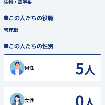
生物・農学系
この人たちの役職
管理職
この人たちの性別
5
人
男性
0
人
女性