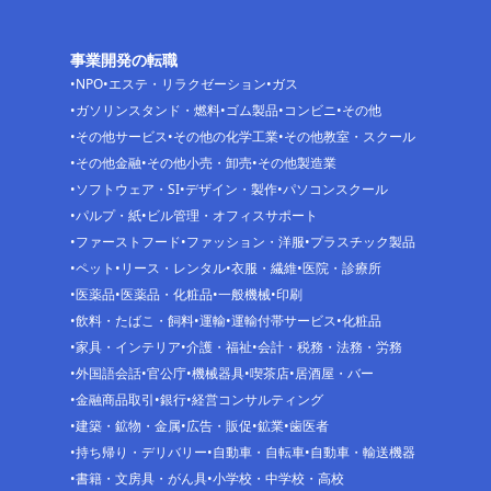
事業開発の転職
NPO
エステ・リラクゼーション
ガス
ガソリンスタンド・燃料
ゴム製品
コンビニ
その他
その他サービス
その他の化学工業
その他教室・スクール
その他金融
その他小売・卸売
その他製造業
ソフトウェア・SI
デザイン・製作
パソコンスクール
パルプ・紙
ビル管理・オフィスサポート
ファーストフード
ファッション・洋服
プラスチック製品
ペット
リース・レンタル
衣服・繊維
医院・診療所
医薬品
医薬品・化粧品
一般機械
印刷
飲料・たばこ・飼料
運輸
運輸付帯サービス
化粧品
家具・インテリア
介護・福祉
会計・税務・法務・労務
外国語会話
官公庁
機械器具
喫茶店
居酒屋・バー
金融商品取引
銀行
経営コンサルティング
建築・鉱物・金属
広告・販促
鉱業
歯医者
持ち帰り・デリバリー
自動車・自転車
自動車・輸送機器
書籍・文房具・がん具
小学校・中学校・高校