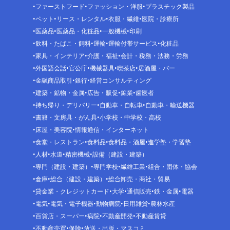
ファーストフード
ファッション・洋服
プラスチック製品
ペット
リース・レンタル
衣服・繊維
医院・診療所
医薬品
医薬品・化粧品
一般機械
印刷
飲料・たばこ・飼料
運輸
運輸付帯サービス
化粧品
家具・インテリア
介護・福祉
会計・税務・法務・労務
外国語会話
官公庁
機械器具
喫茶店
居酒屋・バー
金融商品取引
銀行
経営コンサルティング
建築・鉱物・金属
広告・販促
鉱業
歯医者
持ち帰り・デリバリー
自動車・自転車
自動車・輸送機器
書籍・文房具・がん具
小学校・中学校・高校
床屋・美容院
情報通信・インターネット
食堂・レストラン
食料品
食料品・酒屋
進学塾・学習塾
人材
水道
精密機械
設備（建設・建築）
専門（建設・建築）
専門学校
繊維工業
組合・団体・協会
倉庫
総合（建設・建築）
総合卸売・商社・貿易
貸金業・クレジットカード
大学
通信販売
鉄・金属
電器
電気
電気・電子機器
動物病院
日用雑貨
農林水産
百貨店・スーパー
病院
不動産開発
不動産賃貸
不動産売買
保険
放送・出版・マスコミ