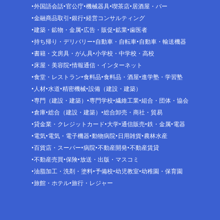
外国語会話
官公庁
機械器具
喫茶店
居酒屋・バー
金融商品取引
銀行
経営コンサルティング
建築・鉱物・金属
広告・販促
鉱業
歯医者
持ち帰り・デリバリー
自動車・自転車
自動車・輸送機器
書籍・文房具・がん具
小学校・中学校・高校
床屋・美容院
情報通信・インターネット
食堂・レストラン
食料品
食料品・酒屋
進学塾・学習塾
人材
水道
精密機械
設備（建設・建築）
専門（建設・建築）
専門学校
繊維工業
組合・団体・協会
倉庫
総合（建設・建築）
総合卸売・商社・貿易
貸金業・クレジットカード
大学
通信販売
鉄・金属
電器
電気
電気・電子機器
動物病院
日用雑貨
農林水産
百貨店・スーパー
病院
不動産開発
不動産賃貸
不動産売買
保険
放送・出版・マスコミ
油脂加工・洗剤・塗料
予備校
幼児教室
幼稚園・保育園
旅館・ホテル
旅行・レジャー