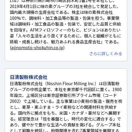
Ltd.）は神奈川県川崎市川崎区鈴木町1番1号を本社とし、
2019年4月1日に味の素グループの3社を統合して発足した、
国内最大規模の生産会社である。株主は味の素株式会社
100%で、調味料・加工食品等の製造・包装を担う。事業領
域は調味料・加工食品の製造・包装で、安定した品質と供給
を目指す。AFMフィロソフィーのもと、ビジョンはありたい
姿「人々の生活をより良くするために、個人と組織がともに
挑戦・成長し続ける、魅力あふれる食品生産会社」である。
(
ajinomoto-shokuhin.co.jp
)
さらに詳しくみる
日清製粉株式会社
日清製粉株式会社（Nisshin Flour Milling Inc.）は日清製粉
グループの中核企業で、本社を東京都千代田区に置く。1900
年設立、上場区分は東京証券取引所プライム市場（コード
2002）で上場している。主な事業は小麦粉の製造・販売を核
とし、麦芽・麦ふすま・ライ麦粉などの関連材料を供給す
る。国内外に拠点をもち、米国・カナダ・豪州などへ展開す
る。経営理念は「信を基盤とし、時代の変化に適合する」で
あり、健やかで豊かな生活への貢献を掲げる。グループ本社
として戦略を統括し、粉類関連を含む7事業領域を展開する