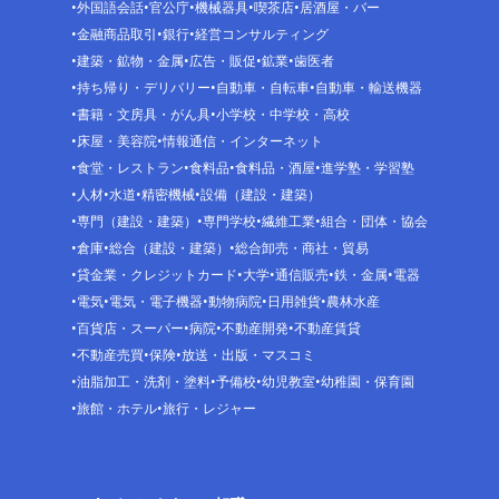
外国語会話
官公庁
機械器具
喫茶店
居酒屋・バー
金融商品取引
銀行
経営コンサルティング
建築・鉱物・金属
広告・販促
鉱業
歯医者
持ち帰り・デリバリー
自動車・自転車
自動車・輸送機器
書籍・文房具・がん具
小学校・中学校・高校
床屋・美容院
情報通信・インターネット
食堂・レストラン
食料品
食料品・酒屋
進学塾・学習塾
人材
水道
精密機械
設備（建設・建築）
専門（建設・建築）
専門学校
繊維工業
組合・団体・協会
倉庫
総合（建設・建築）
総合卸売・商社・貿易
貸金業・クレジットカード
大学
通信販売
鉄・金属
電器
電気
電気・電子機器
動物病院
日用雑貨
農林水産
百貨店・スーパー
病院
不動産開発
不動産賃貸
不動産売買
保険
放送・出版・マスコミ
油脂加工・洗剤・塗料
予備校
幼児教室
幼稚園・保育園
旅館・ホテル
旅行・レジャー