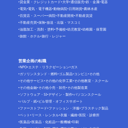
貸金業・クレジットカード
大学
通信販売
鉄・金属
電器
電気
電気・電子機器
動物病院
日用雑貨
農林水産
百貨店・スーパー
病院
不動産開発
不動産賃貸
不動産売買
保険
放送・出版・マスコミ
油脂加工・洗剤・塗料
予備校
幼児教室
幼稚園・保育園
旅館・ホテル
旅行・レジャー
営業企画の転職
NPO
エステ・リラクゼーション
ガス
ガソリンスタンド・燃料
ゴム製品
コンビニ
その他
その他サービス
その他の化学工業
その他教室・スクール
その他金融
その他小売・卸売
その他製造業
ソフトウェア・SI
デザイン・製作
パソコンスクール
パルプ・紙
ビル管理・オフィスサポート
ファーストフード
ファッション・洋服
プラスチック製品
ペット
リース・レンタル
衣服・繊維
医院・診療所
医薬品
医薬品・化粧品
一般機械
印刷