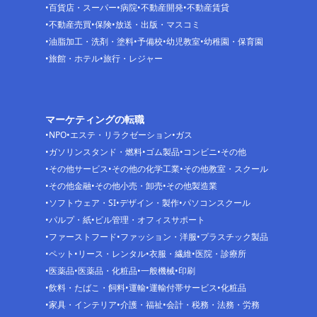
百貨店・スーパー
病院
不動産開発
不動産賃貸
不動産売買
保険
放送・出版・マスコミ
油脂加工・洗剤・塗料
予備校
幼児教室
幼稚園・保育園
旅館・ホテル
旅行・レジャー
マーケティングの転職
NPO
エステ・リラクゼーション
ガス
ガソリンスタンド・燃料
ゴム製品
コンビニ
その他
その他サービス
その他の化学工業
その他教室・スクール
その他金融
その他小売・卸売
その他製造業
ソフトウェア・SI
デザイン・製作
パソコンスクール
パルプ・紙
ビル管理・オフィスサポート
ファーストフード
ファッション・洋服
プラスチック製品
ペット
リース・レンタル
衣服・繊維
医院・診療所
医薬品
医薬品・化粧品
一般機械
印刷
飲料・たばこ・飼料
運輸
運輸付帯サービス
化粧品
家具・インテリア
介護・福祉
会計・税務・法務・労務