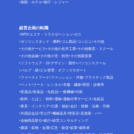
旅館・ホテル
旅行・レジャー
経営企画の転職
NPO
エステ・リラクゼーション
ガス
ガソリンスタンド・燃料
ゴム製品
コンビニ
その他
その他サービス
その他の化学工業
その他教室・スクール
その他金融
その他小売・卸売
その他製造業
ソフトウェア・SI
デザイン・製作
パソコンスクール
パルプ・紙
ビル管理・オフィスサポート
ファーストフード
ファッション・洋服
プラスチック製品
ペット
リース・レンタル
衣服・繊維
医院・診療所
医薬品
医薬品・化粧品
一般機械
印刷
飲料・たばこ・飼料
運輸
運輸付帯サービス
化粧品
家具・インテリア
介護・福祉
会計・税務・法務・労務
外国語会話
官公庁
機械器具
喫茶店
居酒屋・バー
金融商品取引
銀行
経営コンサルティング
建築・鉱物・金属
広告・販促
鉱業
歯医者