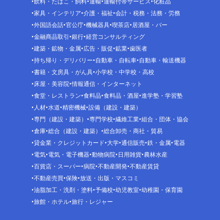
飲料・たばこ・飼料
運輸
運輸付帯サービス
化粧品
家具・インテリア
介護・福祉
会計・税務・法務・労務
外国語会話
官公庁
機械器具
喫茶店
居酒屋・バー
金融商品取引
銀行
経営コンサルティング
建築・鉱物・金属
広告・販促
鉱業
歯医者
持ち帰り・デリバリー
自動車・自転車
自動車・輸送機器
書籍・文房具・がん具
小学校・中学校・高校
床屋・美容院
情報通信・インターネット
食堂・レストラン
食料品
食料品・酒屋
進学塾・学習塾
人材
水道
精密機械
設備（建設・建築）
専門（建設・建築）
専門学校
繊維工業
組合・団体・協会
倉庫
総合（建設・建築）
総合卸売・商社・貿易
貸金業・クレジットカード
大学
通信販売
鉄・金属
電器
電気
電気・電子機器
動物病院
日用雑貨
農林水産
百貨店・スーパー
病院
不動産開発
不動産賃貸
不動産売買
保険
放送・出版・マスコミ
油脂加工・洗剤・塗料
予備校
幼児教室
幼稚園・保育園
旅館・ホテル
旅行・レジャー