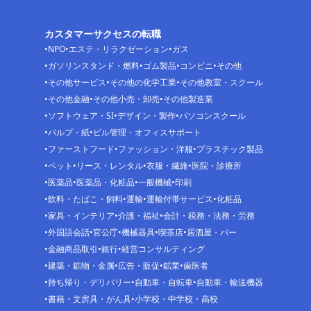
カスタマーサクセスの転職
NPO
エステ・リラクゼーション
ガス
ガソリンスタンド・燃料
ゴム製品
コンビニ
その他
その他サービス
その他の化学工業
その他教室・スクール
その他金融
その他小売・卸売
その他製造業
ソフトウェア・SI
デザイン・製作
パソコンスクール
パルプ・紙
ビル管理・オフィスサポート
ファーストフード
ファッション・洋服
プラスチック製品
ペット
リース・レンタル
衣服・繊維
医院・診療所
医薬品
医薬品・化粧品
一般機械
印刷
飲料・たばこ・飼料
運輸
運輸付帯サービス
化粧品
家具・インテリア
介護・福祉
会計・税務・法務・労務
外国語会話
官公庁
機械器具
喫茶店
居酒屋・バー
金融商品取引
銀行
経営コンサルティング
建築・鉱物・金属
広告・販促
鉱業
歯医者
持ち帰り・デリバリー
自動車・自転車
自動車・輸送機器
書籍・文房具・がん具
小学校・中学校・高校