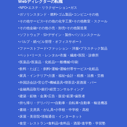
Webディレクターの転職
NPO
エステ・リラクゼーション
ガス
ガソリンスタンド・燃料
ゴム製品
コンビニ
その他
その他サービス
その他の化学工業
その他教室・スクール
その他金融
その他小売・卸売
その他製造業
ソフトウェア・SI
デザイン・製作
パソコンスクール
パルプ・紙
ビル管理・オフィスサポート
ファーストフード
ファッション・洋服
プラスチック製品
ペット
リース・レンタル
衣服・繊維
医院・診療所
医薬品
医薬品・化粧品
一般機械
印刷
飲料・たばこ・飼料
運輸
運輸付帯サービス
化粧品
家具・インテリア
介護・福祉
会計・税務・法務・労務
外国語会話
官公庁
機械器具
喫茶店
居酒屋・バー
金融商品取引
銀行
経営コンサルティング
建築・鉱物・金属
広告・販促
鉱業
歯医者
持ち帰り・デリバリー
自動車・自転車
自動車・輸送機器
書籍・文房具・がん具
小学校・中学校・高校
床屋・美容院
情報通信・インターネット
食堂・レストラン
食料品
食料品・酒屋
進学塾・学習塾