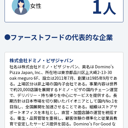
1
人
女性
ファーストフードの代表的な企業
株式会社ドミノ・ピザジャパン
社名は株式会社ドミノ・ピザ ジャパン、英名は Domino's
Pizza Japan, Inc.、所在地は東京都品川区上大崎2-13-30
oak meguro 6F、設立は2011年7月、創業は1985年9月であ
る。上場区分は非上場の国内子会社である。事業内容は世界
で約20,000店舗を展開するドミノ・ピザの国内チェーン運営
で、デリバリー・持ち帰りを中心にサービスを提供する。長
期方針は日本市場を切り開いたパイオニアとして国内No.1を
目指し、全国展開を加速させることである。組織はストアサ
ポートオフィスを本社とし、直営・加盟店舗の運営を統括す
る。衛生・品質管理を重視し、顧客体験の標準化と従業員教
育で安定したサービス提供を図る。Domino’s For Good な