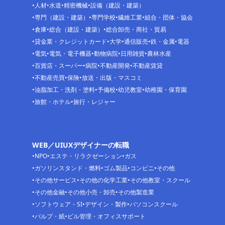
人材
水道
精密機械
設備（建設・建築）
専門（建設・建築）
専門学校
繊維工業
組合・団体・協会
倉庫
総合（建設・建築）
総合卸売・商社・貿易
貸金業・クレジットカード
大学
通信販売
鉄・金属
電器
電気
電気・電子機器
動物病院
日用雑貨
農林水産
百貨店・スーパー
病院
不動産開発
不動産賃貸
不動産売買
保険
放送・出版・マスコミ
油脂加工・洗剤・塗料
予備校
幼児教室
幼稚園・保育園
旅館・ホテル
旅行・レジャー
WEB／UIUXデザイナーの転職
NPO
エステ・リラクゼーション
ガス
ガソリンスタンド・燃料
ゴム製品
コンビニ
その他
その他サービス
その他の化学工業
その他教室・スクール
その他金融
その他小売・卸売
その他製造業
ソフトウェア・SI
デザイン・製作
パソコンスクール
パルプ・紙
ビル管理・オフィスサポート