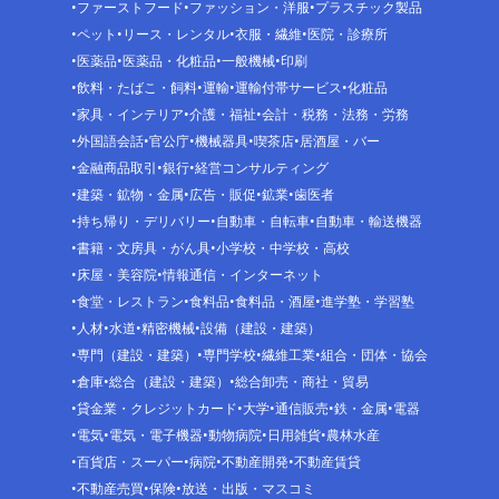
ファーストフード
ファッション・洋服
プラスチック製品
ペット
リース・レンタル
衣服・繊維
医院・診療所
医薬品
医薬品・化粧品
一般機械
印刷
飲料・たばこ・飼料
運輸
運輸付帯サービス
化粧品
家具・インテリア
介護・福祉
会計・税務・法務・労務
外国語会話
官公庁
機械器具
喫茶店
居酒屋・バー
金融商品取引
銀行
経営コンサルティング
建築・鉱物・金属
広告・販促
鉱業
歯医者
持ち帰り・デリバリー
自動車・自転車
自動車・輸送機器
書籍・文房具・がん具
小学校・中学校・高校
床屋・美容院
情報通信・インターネット
食堂・レストラン
食料品
食料品・酒屋
進学塾・学習塾
人材
水道
精密機械
設備（建設・建築）
専門（建設・建築）
専門学校
繊維工業
組合・団体・協会
倉庫
総合（建設・建築）
総合卸売・商社・貿易
貸金業・クレジットカード
大学
通信販売
鉄・金属
電器
電気
電気・電子機器
動物病院
日用雑貨
農林水産
百貨店・スーパー
病院
不動産開発
不動産賃貸
不動産売買
保険
放送・出版・マスコミ