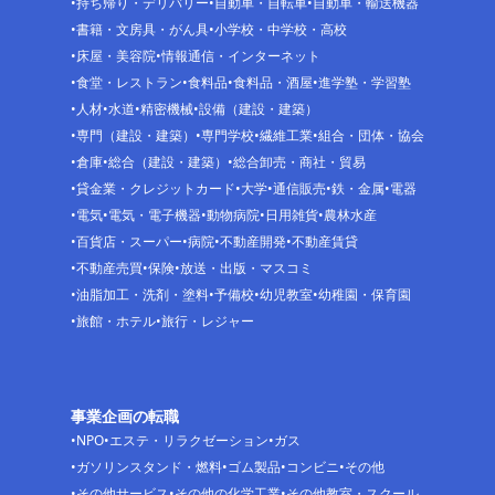
持ち帰り・デリバリー
自動車・自転車
自動車・輸送機器
書籍・文房具・がん具
小学校・中学校・高校
床屋・美容院
情報通信・インターネット
食堂・レストラン
食料品
食料品・酒屋
進学塾・学習塾
人材
水道
精密機械
設備（建設・建築）
専門（建設・建築）
専門学校
繊維工業
組合・団体・協会
倉庫
総合（建設・建築）
総合卸売・商社・貿易
貸金業・クレジットカード
大学
通信販売
鉄・金属
電器
電気
電気・電子機器
動物病院
日用雑貨
農林水産
百貨店・スーパー
病院
不動産開発
不動産賃貸
不動産売買
保険
放送・出版・マスコミ
油脂加工・洗剤・塗料
予備校
幼児教室
幼稚園・保育園
旅館・ホテル
旅行・レジャー
事業企画の転職
NPO
エステ・リラクゼーション
ガス
ガソリンスタンド・燃料
ゴム製品
コンビニ
その他
その他サービス
その他の化学工業
その他教室・スクール