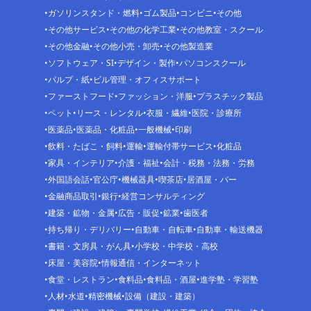
ガソリンスタンド・燃料
ゴム製品
コンビニ
その他
その他サービス
その他の化学工業
その他教室・スクール
その他金融
その他小売・卸売
その他製造業
ソフトウェア・SI
デザイン・製作
パソコンスクール
パルプ・紙
ビル管理・オフィスサポート
ファーストフード
ファッション・洋服
プラスチック製品
ペット
リース・レンタル
衣服・繊維
医院・診療所
医薬品
医薬品・化粧品
一般機械
印刷
飲料・たばこ・飼料
運輸
運輸付帯サービス
化粧品
家具・インテリア
介護・福祉
会計・税務・法務・労務
外国語会話
官公庁
機械器具
喫茶店
居酒屋・バー
金融商品取引
銀行
経営コンサルティング
建築・鉱物・金属
広告・販促
鉱業
歯医者
持ち帰り・デリバリー
自動車・自転車
自動車・輸送機器
書籍・文房具・がん具
小学校・中学校・高校
床屋・美容院
情報通信・インターネット
食堂・レストラン
食料品
食料品・酒屋
進学塾・学習塾
人材
水道
精密機械
設備（建設・建築）