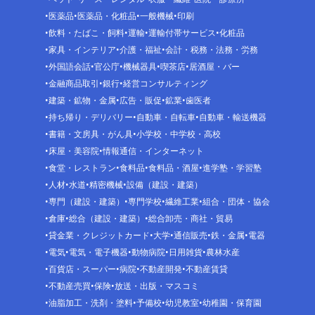
医薬品
医薬品・化粧品
一般機械
印刷
飲料・たばこ・飼料
運輸
運輸付帯サービス
化粧品
家具・インテリア
介護・福祉
会計・税務・法務・労務
外国語会話
官公庁
機械器具
喫茶店
居酒屋・バー
金融商品取引
銀行
経営コンサルティング
建築・鉱物・金属
広告・販促
鉱業
歯医者
持ち帰り・デリバリー
自動車・自転車
自動車・輸送機器
書籍・文房具・がん具
小学校・中学校・高校
床屋・美容院
情報通信・インターネット
食堂・レストラン
食料品
食料品・酒屋
進学塾・学習塾
人材
水道
精密機械
設備（建設・建築）
専門（建設・建築）
専門学校
繊維工業
組合・団体・協会
倉庫
総合（建設・建築）
総合卸売・商社・貿易
貸金業・クレジットカード
大学
通信販売
鉄・金属
電器
電気
電気・電子機器
動物病院
日用雑貨
農林水産
百貨店・スーパー
病院
不動産開発
不動産賃貸
不動産売買
保険
放送・出版・マスコミ
油脂加工・洗剤・塗料
予備校
幼児教室
幼稚園・保育園