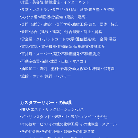
床屋・美容院
情報通信・インターネット
食堂・レストラン
食料品
食料品・酒屋
進学塾・学習塾
人材
水道
精密機械
設備（建設・建築）
専門（建設・建築）
専門学校
繊維工業
組合・団体・協会
倉庫
総合（建設・建築）
総合卸売・商社・貿易
貸金業・クレジットカード
大学
通信販売
鉄・金属
電器
電気
電気・電子機器
動物病院
日用雑貨
農林水産
百貨店・スーパー
病院
不動産開発
不動産賃貸
不動産売買
保険
放送・出版・マスコミ
油脂加工・洗剤・塗料
予備校
幼児教室
幼稚園・保育園
旅館・ホテル
旅行・レジャー
カスタマーサポートの転職
NPO
エステ・リラクゼーション
ガス
ガソリンスタンド・燃料
ゴム製品
コンビニ
その他
その他サービス
その他の化学工業
その他教室・スクール
その他金融
その他小売・卸売
その他製造業