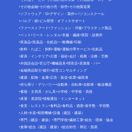
その他金融
その他小売・卸売
その他製造業
ソフトウェア・SI
デザイン・製作
パソコンスクール
パルプ・紙
ビル管理・オフィスサポート
ファーストフード
ファッション・洋服
プラスチック製品
ペット
リース・レンタル
衣服・繊維
医院・診療所
医薬品
医薬品・化粧品
一般機械
印刷
飲料・たばこ・飼料
運輸
運輸付帯サービス
化粧品
家具・インテリア
介護・福祉
会計・税務・法務・労務
外国語会話
官公庁
機械器具
喫茶店
居酒屋・バー
金融商品取引
銀行
経営コンサルティング
建築・鉱物・金属
広告・販促
鉱業
歯医者
持ち帰り・デリバリー
自動車・自転車
自動車・輸送機器
書籍・文房具・がん具
小学校・中学校・高校
床屋・美容院
情報通信・インターネット
食堂・レストラン
食料品
食料品・酒屋
進学塾・学習塾
人材
水道
精密機械
設備（建設・建築）
専門（建設・建築）
専門学校
繊維工業
組合・団体・協会
倉庫
総合（建設・建築）
総合卸売・商社・貿易