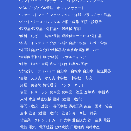
ソフトウェア・SI
デザイン・製作
パソコンスクール
パルプ・紙
ビル管理・オフィスサポート
ファーストフード
ファッション・洋服
プラスチック製品
ペット
リース・レンタル
衣服・繊維
医院・診療所
医薬品
医薬品・化粧品
一般機械
印刷
飲料・たばこ・飼料
運輸
運輸付帯サービス
化粧品
家具・インテリア
介護・福祉
会計・税務・法務・労務
外国語会話
官公庁
機械器具
喫茶店
居酒屋・バー
金融商品取引
銀行
経営コンサルティング
建築・鉱物・金属
広告・販促
鉱業
歯医者
持ち帰り・デリバリー
自動車・自転車
自動車・輸送機器
書籍・文房具・がん具
小学校・中学校・高校
床屋・美容院
情報通信・インターネット
食堂・レストラン
食料品
食料品・酒屋
進学塾・学習塾
人材
水道
精密機械
設備（建設・建築）
専門（建設・建築）
専門学校
繊維工業
組合・団体・協会
倉庫
総合（建設・建築）
総合卸売・商社・貿易
貸金業・クレジットカード
大学
通信販売
鉄・金属
電器
電気
電気・電子機器
動物病院
日用雑貨
農林水産