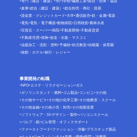
専門（建設・建築）
専門学校
繊維工業
組合・団体・協会
倉庫
総合（建設・建築）
総合卸売・商社・貿易
貸金業・クレジットカード
大学
通信販売
鉄・金属
電器
電気
電気・電子機器
動物病院
日用雑貨
農林水産
百貨店・スーパー
病院
不動産開発
不動産賃貸
不動産売買
保険
放送・出版・マスコミ
油脂加工・洗剤・塗料
予備校
幼児教室
幼稚園・保育園
旅館・ホテル
旅行・レジャー
事業開発の転職
NPO
エステ・リラクゼーション
ガス
ガソリンスタンド・燃料
ゴム製品
コンビニ
その他
その他サービス
その他の化学工業
その他教室・スクール
その他金融
その他小売・卸売
その他製造業
ソフトウェア・SI
デザイン・製作
パソコンスクール
パルプ・紙
ビル管理・オフィスサポート
ファーストフード
ファッション・洋服
プラスチック製品
ペット
リース・レンタル
衣服・繊維
医院・診療所