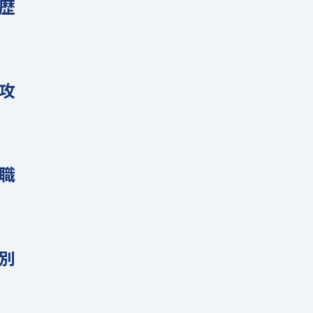
歴
攻
職
別