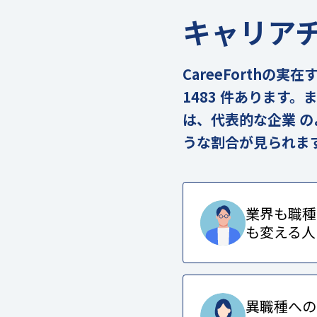
キャリア
CareeForth
1483 件あります
は、代表的な企業 
うな割合が見られま
業界も職種
も変える人
異職種への