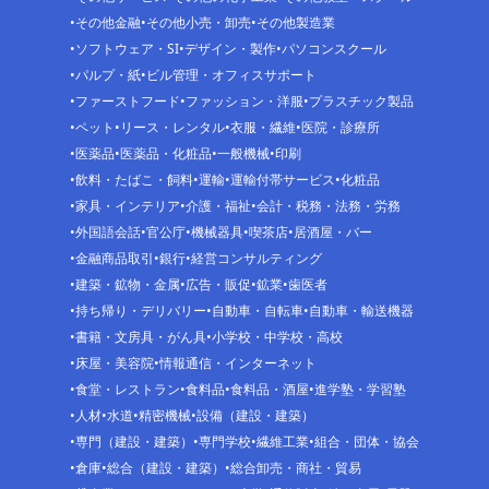
その他金融
その他小売・卸売
その他製造業
ソフトウェア・SI
デザイン・製作
パソコンスクール
パルプ・紙
ビル管理・オフィスサポート
ファーストフード
ファッション・洋服
プラスチック製品
ペット
リース・レンタル
衣服・繊維
医院・診療所
医薬品
医薬品・化粧品
一般機械
印刷
飲料・たばこ・飼料
運輸
運輸付帯サービス
化粧品
家具・インテリア
介護・福祉
会計・税務・法務・労務
外国語会話
官公庁
機械器具
喫茶店
居酒屋・バー
金融商品取引
銀行
経営コンサルティング
建築・鉱物・金属
広告・販促
鉱業
歯医者
持ち帰り・デリバリー
自動車・自転車
自動車・輸送機器
書籍・文房具・がん具
小学校・中学校・高校
床屋・美容院
情報通信・インターネット
食堂・レストラン
食料品
食料品・酒屋
進学塾・学習塾
人材
水道
精密機械
設備（建設・建築）
専門（建設・建築）
専門学校
繊維工業
組合・団体・協会
倉庫
総合（建設・建築）
総合卸売・商社・貿易