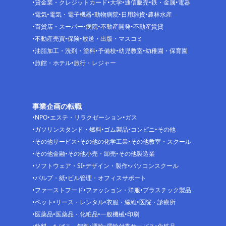
貸金業・クレジットカード
大学
通信販売
鉄・金属
電器
電気
電気・電子機器
動物病院
日用雑貨
農林水産
百貨店・スーパー
病院
不動産開発
不動産賃貸
不動産売買
保険
放送・出版・マスコミ
油脂加工・洗剤・塗料
予備校
幼児教室
幼稚園・保育園
旅館・ホテル
旅行・レジャー
事業企画の転職
NPO
エステ・リラクゼーション
ガス
ガソリンスタンド・燃料
ゴム製品
コンビニ
その他
その他サービス
その他の化学工業
その他教室・スクール
その他金融
その他小売・卸売
その他製造業
ソフトウェア・SI
デザイン・製作
パソコンスクール
パルプ・紙
ビル管理・オフィスサポート
ファーストフード
ファッション・洋服
プラスチック製品
ペット
リース・レンタル
衣服・繊維
医院・診療所
医薬品
医薬品・化粧品
一般機械
印刷