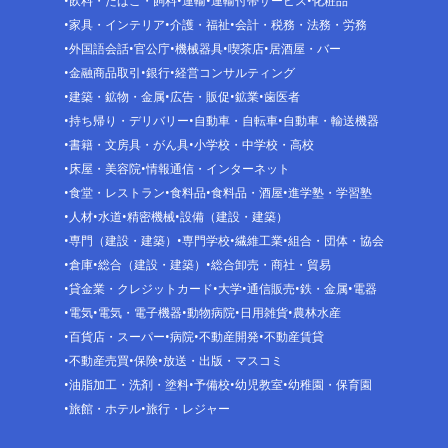
飲料・たばこ・飼料
運輸
運輸付帯サービス
化粧品
家具・インテリア
介護・福祉
会計・税務・法務・労務
外国語会話
官公庁
機械器具
喫茶店
居酒屋・バー
金融商品取引
銀行
経営コンサルティング
建築・鉱物・金属
広告・販促
鉱業
歯医者
持ち帰り・デリバリー
自動車・自転車
自動車・輸送機器
書籍・文房具・がん具
小学校・中学校・高校
床屋・美容院
情報通信・インターネット
食堂・レストラン
食料品
食料品・酒屋
進学塾・学習塾
人材
水道
精密機械
設備（建設・建築）
専門（建設・建築）
専門学校
繊維工業
組合・団体・協会
倉庫
総合（建設・建築）
総合卸売・商社・貿易
貸金業・クレジットカード
大学
通信販売
鉄・金属
電器
電気
電気・電子機器
動物病院
日用雑貨
農林水産
百貨店・スーパー
病院
不動産開発
不動産賃貸
不動産売買
保険
放送・出版・マスコミ
油脂加工・洗剤・塗料
予備校
幼児教室
幼稚園・保育園
旅館・ホテル
旅行・レジャー