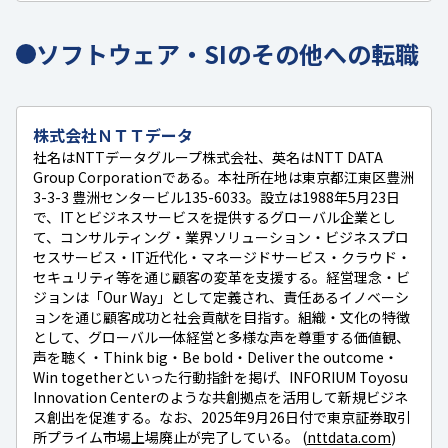
ソフトウェア・SIのその他への転職
株式会社ＮＴＴデータ
社名はNTTデータグループ株式会社、英名はNTT DATA
Group Corporationである。本社所在地は東京都江東区豊洲
3-3-3 豊洲センタービル135-6033。設立は1988年5月23日
で、ITとビジネスサービスを提供するグローバル企業とし
て、コンサルティング・業界ソリューション・ビジネスプロ
セスサービス・IT近代化・マネージドサービス・クラウド・
セキュリティ等を通じ顧客の変革を支援する。経営理念・ビ
ジョンは「Our Way」として定義され、責任あるイノベーシ
ョンを通じ顧客成功と社会貢献を目指す。組織・文化の特徴
として、グローバル一体経営と多様な声を尊重する価値観、
声を聴く・Think big・Be bold・Deliver the outcome・
Win togetherといった行動指針を掲げ、INFORIUM Toyosu
Innovation Centerのような共創拠点を活用して新規ビジネ
ス創出を促進する。なお、2025年9月26日付で東京証券取引
所プライム市場上場廃止が完了している。 (
nttdata.com
)