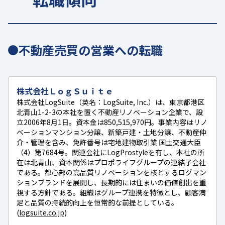
不動産売買の営業への転職
株式会社ＬｏｇＳｕｉｔｅ
株式会社LogSuite（英名：LogSuite, Inc.）は、東京都港区
北青山1-2-3の本社を置く不動産リノベーション企業で、設
立2006年8月1日。資本金は850,515,970円。事業内容はリノ
ベーションマンション分譲、新築戸建・土地分譲、不動産仲
介・管理を含み、免許番号は宅地建物取引業 国土交通大臣
（4）第7684号。関連会社にLogProstyleを有し、本社の所
在は北青山、資本関係はプロポライフグループの連結子会社
である。都心部の高品質リノベーションを核とするログマン
ションブランドを展開し、長期的には住まいの価値創出を重
視する方針である。組織はグループ連携を特徴とし、顧客満
足と品質の持続的向上を恒常的な前提としている。
(
logsuite.co.jp
)