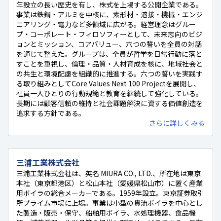
年設立の長い歴史を有し、株式を上場する公開企業である。
事業は鉄鋼・アルミを中核に、素形材・溶接・機械・エンジ
ニアリング・電力など多領域に広がる。経営理念はグルー
プ・コーポレート・フィロソフィーとして、未来志向のビジ
ョンとミッション、コアバリュー、六つの誓いを全員の対話
を通じて整えた。グループは、全員が哲学を日常行動に落と
すことを重視し、倫理・品質・人材育成を核に、地域社会と
の共生と環境配慮を組織的に推進する。六つの誓いを実践す
る取り組みとしてCore Values Next 100 Projectを展開し、
社員一人ひとりの行動規範と教育を継続して強化している。
長期には顧客信頼の維持と社会課題解決に資する価値創造を
追求する方針である。
さらに詳しくみる
三浦工業株式会社
三浦工業株式会社は、英名 MIURA CO., LTD.、所在地は東京
本社（東京都港区）と松山本社（愛媛県松山市）に置く産業
用ボイラの総合メーカーである。1959年設立。東京証券取引
所プライム市場に上場。事業は小型の貫流ボイラを中心とし
た製造・販売・保守、船舶用ボイラ、水処理機器、食品機