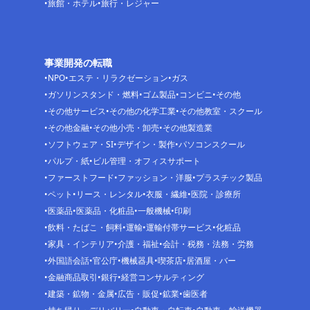
旅館・ホテル
旅行・レジャー
事業開発の転職
NPO
エステ・リラクゼーション
ガス
ガソリンスタンド・燃料
ゴム製品
コンビニ
その他
その他サービス
その他の化学工業
その他教室・スクール
その他金融
その他小売・卸売
その他製造業
ソフトウェア・SI
デザイン・製作
パソコンスクール
パルプ・紙
ビル管理・オフィスサポート
ファーストフード
ファッション・洋服
プラスチック製品
ペット
リース・レンタル
衣服・繊維
医院・診療所
医薬品
医薬品・化粧品
一般機械
印刷
飲料・たばこ・飼料
運輸
運輸付帯サービス
化粧品
家具・インテリア
介護・福祉
会計・税務・法務・労務
外国語会話
官公庁
機械器具
喫茶店
居酒屋・バー
金融商品取引
銀行
経営コンサルティング
建築・鉱物・金属
広告・販促
鉱業
歯医者