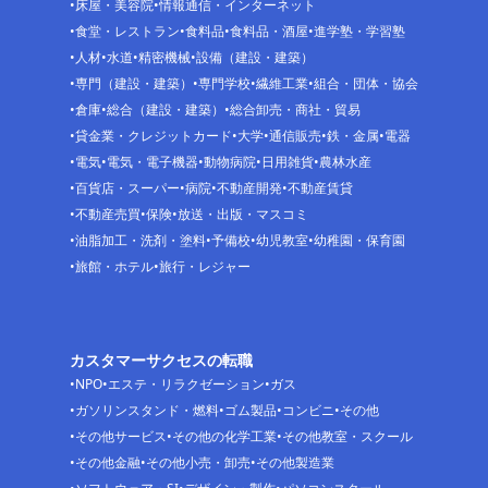
床屋・美容院
情報通信・インターネット
食堂・レストラン
食料品
食料品・酒屋
進学塾・学習塾
人材
水道
精密機械
設備（建設・建築）
専門（建設・建築）
専門学校
繊維工業
組合・団体・協会
倉庫
総合（建設・建築）
総合卸売・商社・貿易
貸金業・クレジットカード
大学
通信販売
鉄・金属
電器
電気
電気・電子機器
動物病院
日用雑貨
農林水産
百貨店・スーパー
病院
不動産開発
不動産賃貸
不動産売買
保険
放送・出版・マスコミ
油脂加工・洗剤・塗料
予備校
幼児教室
幼稚園・保育園
旅館・ホテル
旅行・レジャー
カスタマーサクセスの転職
NPO
エステ・リラクゼーション
ガス
ガソリンスタンド・燃料
ゴム製品
コンビニ
その他
その他サービス
その他の化学工業
その他教室・スクール
その他金融
その他小売・卸売
その他製造業