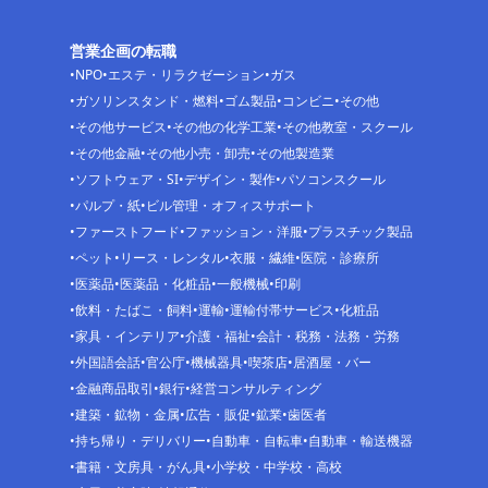
営業企画の転職
NPO
エステ・リラクゼーション
ガス
ガソリンスタンド・燃料
ゴム製品
コンビニ
その他
その他サービス
その他の化学工業
その他教室・スクール
その他金融
その他小売・卸売
その他製造業
ソフトウェア・SI
デザイン・製作
パソコンスクール
パルプ・紙
ビル管理・オフィスサポート
ファーストフード
ファッション・洋服
プラスチック製品
ペット
リース・レンタル
衣服・繊維
医院・診療所
医薬品
医薬品・化粧品
一般機械
印刷
飲料・たばこ・飼料
運輸
運輸付帯サービス
化粧品
家具・インテリア
介護・福祉
会計・税務・法務・労務
外国語会話
官公庁
機械器具
喫茶店
居酒屋・バー
金融商品取引
銀行
経営コンサルティング
建築・鉱物・金属
広告・販促
鉱業
歯医者
持ち帰り・デリバリー
自動車・自転車
自動車・輸送機器
書籍・文房具・がん具
小学校・中学校・高校