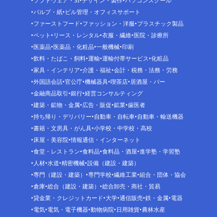
ソフトウェア・SI
デザイン・製作
パソコンスクール
パルプ・紙
ビル管理・オフィスサポート
ファーストフード
ファッション・洋服
プラスチック製品
ペット
リース・レンタル
衣服・繊維
医院・診療所
医薬品
医薬品・化粧品
一般機械
印刷
飲料・たばこ・飼料
運輸
運輸付帯サービス
化粧品
家具・インテリア
介護・福祉
会計・税務・法務・労務
外国語会話
官公庁
機械器具
喫茶店
居酒屋・バー
金融商品取引
銀行
経営コンサルティング
建築・鉱物・金属
広告・販促
鉱業
歯医者
持ち帰り・デリバリー
自動車・自転車
自動車・輸送機器
書籍・文房具・がん具
小学校・中学校・高校
床屋・美容院
情報通信・インターネット
食堂・レストラン
食料品
食料品・酒屋
進学塾・学習塾
人材
水道
精密機械
設備（建設・建築）
専門（建設・建築）
専門学校
繊維工業
組合・団体・協会
倉庫
総合（建設・建築）
総合卸売・商社・貿易
貸金業・クレジットカード
大学
通信販売
鉄・金属
電器
電気
電気・電子機器
動物病院
日用雑貨
農林水産