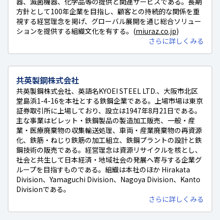
器、滅菌機器、化学品等の提供と関連サービスである。長期
方針として100年企業を目指し、顧客との持続的な関係を重
視する経営理念を掲げ、グローバル展開を通じ総合ソリュー
ションを提供する組織文化を有する。(
miuraz.co.jp
)
さらに詳しくみる
共英製鋼株式会社
共英製鋼株式会社、英語名KYOEI STEEL LTD.、大阪市北区
堂島浜1-4-16を本社とする鉄鋼企業である。上場市場は東京
証券取引所に上場しており、設立は1947年8月21日である。
主な事業はビレット・鉄鋼製品の製造加工販売、一般・産
業・医療廃棄物の収集輸送処理、車両・産業廃棄物の再資源
化、鉄筋・ねじり鉄筋の加工組立、鉄鋼プラントの設計と鉄
鋼技術の販売である。経営理念は資源リサイクルを核とし、
社会と共生して日本経済・地域社会の発展へ寄与する企業グ
ループを目指すものである。組織は本社のほか Hirakata
Division、Yamaguchi Division、Nagoya Division、Kanto
Divisionである。
さらに詳しくみる