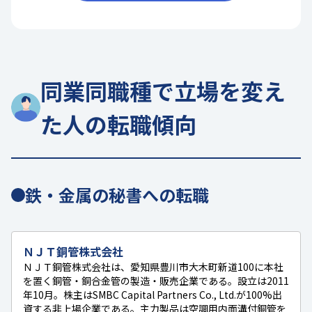
同業同職種で立場を変え
た人の転職傾向
鉄・金属の秘書への転職
ＮＪＴ銅管株式会社
ＮＪＴ銅管株式会社は、愛知県豊川市大木町新道100に本社
を置く銅管・銅合金管の製造・販売企業である。設立は2011
年10月。株主はSMBC Capital Partners Co., Ltd.が100%出
資する非上場企業である。主力製品は空調用内面溝付銅管を