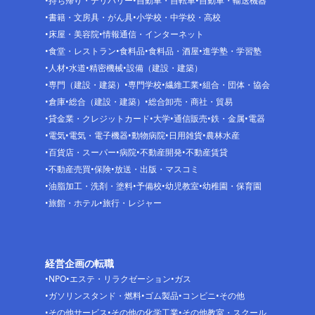
持ち帰り・デリバリー
自動車・自転車
自動車・輸送機器
書籍・文房具・がん具
小学校・中学校・高校
床屋・美容院
情報通信・インターネット
食堂・レストラン
食料品
食料品・酒屋
進学塾・学習塾
人材
水道
精密機械
設備（建設・建築）
専門（建設・建築）
専門学校
繊維工業
組合・団体・協会
倉庫
総合（建設・建築）
総合卸売・商社・貿易
貸金業・クレジットカード
大学
通信販売
鉄・金属
電器
電気
電気・電子機器
動物病院
日用雑貨
農林水産
百貨店・スーパー
病院
不動産開発
不動産賃貸
不動産売買
保険
放送・出版・マスコミ
油脂加工・洗剤・塗料
予備校
幼児教室
幼稚園・保育園
旅館・ホテル
旅行・レジャー
経営企画の転職
NPO
エステ・リラクゼーション
ガス
ガソリンスタンド・燃料
ゴム製品
コンビニ
その他
その他サービス
その他の化学工業
その他教室・スクール