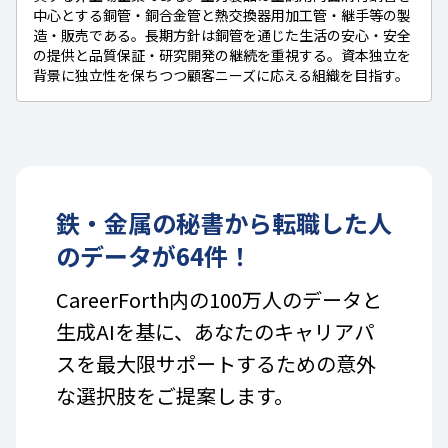
中心とする銅管・銅合金管と熱交換器用加工管・継手等の製
造・販売である。長期方針は銅管を通じた生活の安心・安全
の提供と品質保証・研究開発の継続を重視する。資本独立を
背景に独立性を保ちつつ顧客ニーズに応える組織を目指す。
鉄・金属
の
秘書
から転職した人
のデータが
64
件！
CareerForth内の100万人のデータと
生成AIを基に、あなたのキャリアパ
スを最大限サポートするための意外
な選択肢をご提案します。