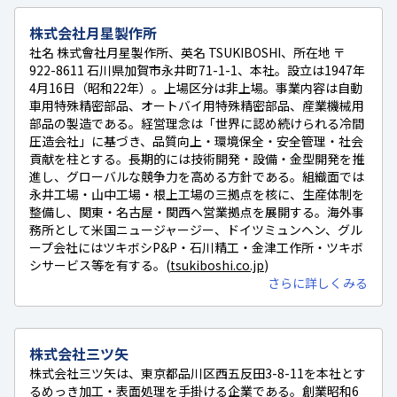
株式会社月星製作所
社名 株式會社月星製作所、英名 TSUKIBOSHI、所在地 〒
922-8611 石川県加賀市永井町71-1-1、本社。設立は1947年
4月16日（昭和22年）。上場区分は非上場。事業内容は自動
車用特殊精密部品、オートバイ用特殊精密部品、産業機械用
部品の製造である。経営理念は「世界に認め続けられる冷間
圧造会社」に基づき、品質向上・環境保全・安全管理・社会
貢献を柱とする。長期的には技術開発・設備・金型開発を推
進し、グローバルな競争力を高める方針である。組織面では
永井工場・山中工場・根上工場の三拠点を核に、生産体制を
整備し、関東・名古屋・関西へ営業拠点を展開する。海外事
務所として米国ニュージャージー、ドイツミュンヘン、グル
ープ会社にはツキボシP&P・石川精工・金津工作所・ツキボ
シサービス等を有する。(
tsukiboshi.co.jp
)
さらに詳しくみる
株式会社三ツ矢
株式会社三ツ矢は、東京都品川区西五反田3-8-11を本社とす
るめっき加工・表面処理を手掛ける企業である。創業昭和6