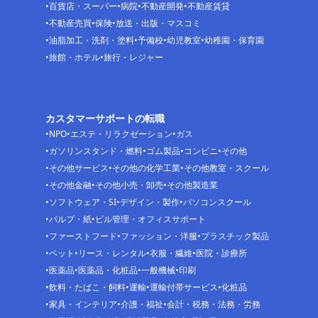
百貨店・スーパー
病院
不動産開発
不動産賃貸
不動産売買
保険
放送・出版・マスコミ
油脂加工・洗剤・塗料
予備校
幼児教室
幼稚園・保育園
旅館・ホテル
旅行・レジャー
カスタマーサポートの転職
NPO
エステ・リラクゼーション
ガス
ガソリンスタンド・燃料
ゴム製品
コンビニ
その他
その他サービス
その他の化学工業
その他教室・スクール
その他金融
その他小売・卸売
その他製造業
ソフトウェア・SI
デザイン・製作
パソコンスクール
パルプ・紙
ビル管理・オフィスサポート
ファーストフード
ファッション・洋服
プラスチック製品
ペット
リース・レンタル
衣服・繊維
医院・診療所
医薬品
医薬品・化粧品
一般機械
印刷
飲料・たばこ・飼料
運輸
運輸付帯サービス
化粧品
家具・インテリア
介護・福祉
会計・税務・法務・労務