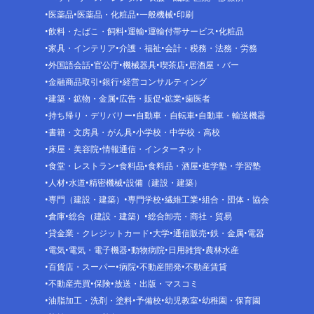
医薬品
医薬品・化粧品
一般機械
印刷
飲料・たばこ・飼料
運輸
運輸付帯サービス
化粧品
家具・インテリア
介護・福祉
会計・税務・法務・労務
外国語会話
官公庁
機械器具
喫茶店
居酒屋・バー
金融商品取引
銀行
経営コンサルティング
建築・鉱物・金属
広告・販促
鉱業
歯医者
持ち帰り・デリバリー
自動車・自転車
自動車・輸送機器
書籍・文房具・がん具
小学校・中学校・高校
床屋・美容院
情報通信・インターネット
食堂・レストラン
食料品
食料品・酒屋
進学塾・学習塾
人材
水道
精密機械
設備（建設・建築）
専門（建設・建築）
専門学校
繊維工業
組合・団体・協会
倉庫
総合（建設・建築）
総合卸売・商社・貿易
貸金業・クレジットカード
大学
通信販売
鉄・金属
電器
電気
電気・電子機器
動物病院
日用雑貨
農林水産
百貨店・スーパー
病院
不動産開発
不動産賃貸
不動産売買
保険
放送・出版・マスコミ
油脂加工・洗剤・塗料
予備校
幼児教室
幼稚園・保育園