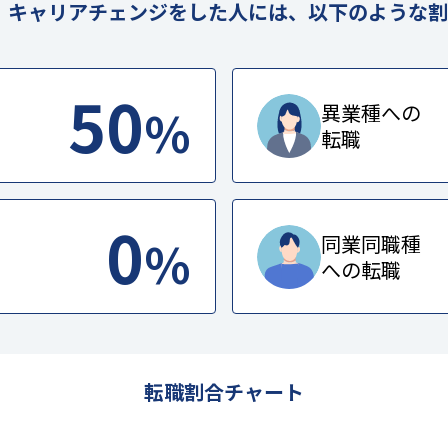
。キャリアチェンジをした人には、以下のような割
50
%
異業種への
転職
0
%
同業同職種
への転職
転職割合チャート