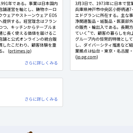
991年である。事業は日本国内
3月3日で、1973年に日本で
店舗運営を軸とし、鋳物ホーロ
兵庫県神戸市中央区小野柄通7-
ウェアやストーンウェア EOS
エドグランに所在する。主な
へ提供する。経営理念はフラン
浄関連製品・紙製品・医薬部
つつ、キッチンからテーブルま
の販売・輸出入である。長期方
通じ長く使える価値を届けるこ
ていく”で、顧客の暮らしを向
店舗と公式オンラインの統合販
グループ内の恒常的特徴として
貫したこだわり、顧客体験を重
し、ダイバーシティ推進など
。 (
prtimes.jp
)
業拠点は仙台・東京・名古屋・
(
jp.pg.com
)
さらに詳しくみる
さらに詳しくみる