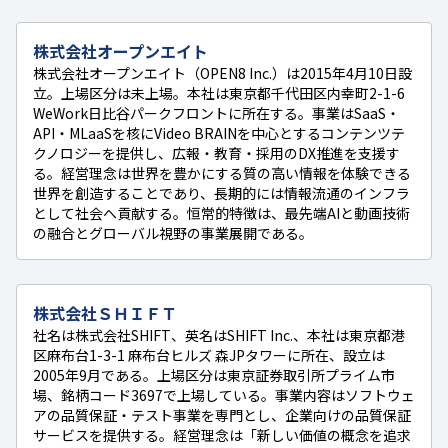
株式会社オープンエイト
株式会社オープンエイト（OPEN8 Inc.）は2015年4月10日設
立。上場区分は未上場。本社は東京都千代田区内幸町2-1-6
WeWork日比谷パークフロントに所在する。事業はSaaS・
API・MLaaSを核にVideo BRAINを中心とするコンテンツテ
クノロジーを提供し、広報・教育・採用のDX推進を支援す
る。経営理念は世界を豊かにする質の高い情報を体験できる
世界を創造することであり、長期的には情報流通のインフラ
として社会へ貢献する。恒常的特徴は、最先端AIと動画技術
の融合とグローバル視野の事業展開である。
株式会社ＳＨＩＦＴ
社名は株式会社SHIFT、英名はSHIFT Inc.、本社は東京都港
区麻布台1-3-1 麻布台ヒルズ 森JPタワーに所在、設立は
2005年9月である。上場区分は東京証券取引所プライム市
場、銘柄コード3697で上場している。事業内容はソフトウェ
アの品質保証・テスト事業を専門とし、企業向けの品質保証
サービスを提供する。経営理念は「新しい価値の概念を追求