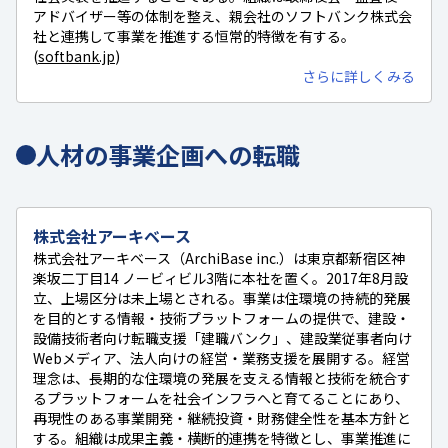
アドバイザー等の体制を整え、親会社のソフトバンク株式会
社と連携して事業を推進する恒常的特徴を有する。
(
softbank.jp
)
さらに詳しくみる
人材の事業企画への転職
株式会社アーキベース
株式会社アーキベース（ArchiBase inc.）は東京都新宿区神
楽坂二丁目14 ノービィビル3階に本社を置く。2017年8月設
立、上場区分は未上場とされる。事業は住環境の持続的発展
を目的とする情報・技術プラットフォームの提供で、建設・
設備技術者向け転職支援「建職バンク」、建設業従事者向け
Webメディア、法人向けの経営・業務支援を展開する。経営
理念は、長期的な住環境の発展を支える情報と技術を統合す
るプラットフォームを社会インフラへと育てることにあり、
再現性のある事業開発・継続投資・財務健全性を基本方針と
する。組織は成果主義・横断的連携を特徴とし、事業推進に