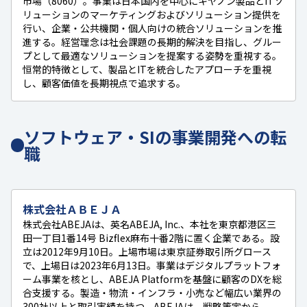
市場（8060）。事業は日本国内を中心にキヤノン製品とITソ
リューションのマーケティングおよびソリューション提供を
行い、企業・公共機関・個人向けの統合ソリューションを推
進する。経営理念は社会課題の長期的解決を目指し、グルー
プとして最適なソリューションを提案する姿勢を重視する。
恒常的特徴として、製品とITを統合したアプローチを重視
し、顧客価値を長期視点で追求する。
ソフトウェア・SIの事業開発への転
職
株式会社ＡＢＥＪＡ
株式会社ABEJAは、英名ABEJA, Inc.、本社を東京都港区三
田一丁目1番14号 Bizflex麻布十番2階に置く企業である。設
立は2012年9月10日。上場市場は東京証券取引所グロース
で、上場日は2023年6月13日。事業はデジタルプラットフォ
ーム事業を核とし、ABEJA Platformを基盤に顧客のDXを総
合支援する。製造・物流・インフラ・小売など幅広い業界の
300社以上と取引実績を持つ。ABEJAは、戦略策定から