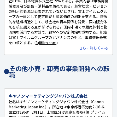
社81%、日本電気株式会社19%である。事業内容は事務用機
械器具及び部品・消耗品の販売である。経営理念・ビジョン
の明示的表現は公表されていないとされ、富士フイルムグル
ープの一員として安定供給と顧客価値の創出を支える。特徴
的な組織構造として、親会社の資本関係を背景に国内販売体
制を核に据える点が挙げられる。国内市場での販売体制と物
流網を活用する方針で、顧客への安定供給を重視する。組織
は富士フイルムグループのガバナンスのもと、事務機器販売
を中核とする。(
fujifilm.com
)
さらに詳しくみる
その他小売・卸売の事業開発への転
職
キヤノンマーケティングジャパン株式会社
社名はキヤノンマーケティングジャパン株式会社（Canon
Marketing Japan Inc.）。所在地は東京都港区港南2-16-6、
設立は1968年2月1日、上場区分は東京証券取引所プライム