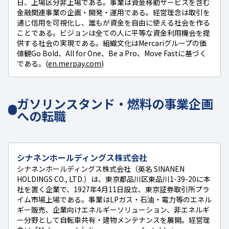
日、上場区分非上場である。事業は資金移動サービスを含む
金融関連事業の企画・開発・運用である。経営理念は取引を
通じ信用を可視化し、誰もが資金を自由に使える社会を作る
ことである。ビジョンは全ての人に平等な資金利用機会を提
供する社会の実現である。組織文化はMercariグループの価
値観Go Bold、All for One、Be a Pro、Move Fastに基づく
である。(
en.merpay.com
)
ガソリンスタンド・燃料の事業企画
への転職
シナネンホールディングス株式会社
シナネンホールディングス株式会社（英名 SINANEN
HOLDINGS CO., LTD.）は、東京都品川区東品川1-39-20に本
社を置く企業で、1927年4月11日設立、東京証券取引所プラ
イム市場上場である。事業はLPガス・石油・電力等のエネル
ギー販売、企業向けエネルギーソリューション、非エネルギ
ー分野として自転車共有・建物メンテナンスを展開。経営理