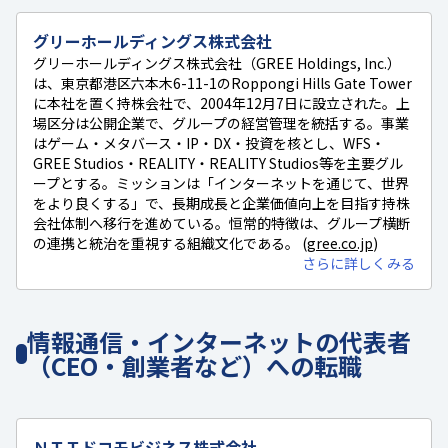
グリーホールディングス株式会社
グリーホールディングス株式会社（GREE Holdings, Inc.）
は、東京都港区六本木6-11-1のRoppongi Hills Gate Tower
に本社を置く持株会社で、2004年12月7日に設立された。上
場区分は公開企業で、グループの経営管理を統括する。事業
はゲーム・メタバース・IP・DX・投資を核とし、WFS・
GREE Studios・REALITY・REALITY Studios等を主要グル
ープとする。ミッションは「インターネットを通じて、世界
をより良くする」で、長期成長と企業価値向上を目指す持株
会社体制へ移行を進めている。恒常的特徴は、グループ横断
の連携と統治を重視する組織文化である。 (
gree.co.jp
)
さらに詳しくみる
情報通信・インターネットの代表者
（CEO・創業者など）への転職
ＮＴＴドコモビジネス株式会社