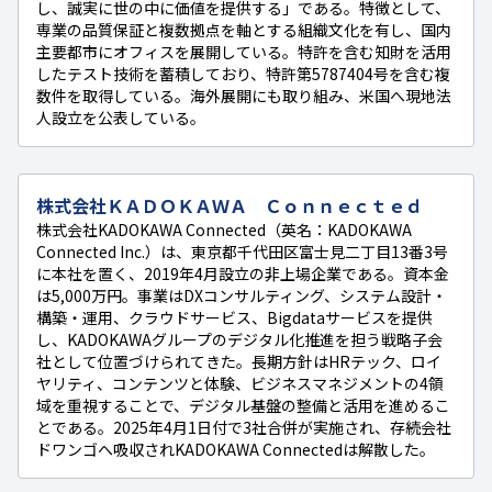
し、誠実に世の中に価値を提供する」である。特徴として、
専業の品質保証と複数拠点を軸とする組織文化を有し、国内
主要都市にオフィスを展開している。特許を含む知財を活用
したテスト技術を蓄積しており、特許第5787404号を含む複
数件を取得している。海外展開にも取り組み、米国へ現地法
人設立を公表している。
株式会社ＫＡＤＯＫＡＷＡ Ｃｏｎｎｅｃｔｅｄ
株式会社KADOKAWA Connected（英名：KADOKAWA
Connected Inc.）は、東京都千代田区富士見二丁目13番3号
に本社を置く、2019年4月設立の非上場企業である。資本金
は5,000万円。事業はDXコンサルティング、システム設計・
構築・運用、クラウドサービス、Bigdataサービスを提供
し、KADOKAWAグループのデジタル化推進を担う戦略子会
社として位置づけられてきた。長期方針はHRテック、ロイ
ヤリティ、コンテンツと体験、ビジネスマネジメントの4領
域を重視することで、デジタル基盤の整備と活用を進めるこ
とである。2025年4月1日付で3社合併が実施され、存続会社
ドワンゴへ吸収されKADOKAWA Connectedは解散した。