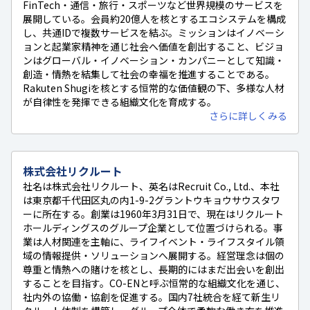
FinTech・通信・旅行・スポーツなど世界規模のサービスを
展開している。会員約20億人を核とするエコシステムを構成
し、共通IDで複数サービスを結ぶ。ミッションはイノベーシ
ョンと起業家精神を通じ社会へ価値を創出すること、ビジョ
ンはグローバル・イノベーション・カンパニーとして知識・
創造・情熱を結集して社会の幸福を推進することである。
Rakuten Shugiを核とする恒常的な価値観の下、多様な人材
が自律性を発揮できる組織文化を育成する。
さらに詳しくみる
株式会社リクルート
社名は株式会社リクルート、英名はRecruit Co., Ltd.、本社
は東京都千代田区丸の内1-9-2グラントウキョウサウスタワ
ーに所在する。創業は1960年3月31日で、現在はリクルート
ホールディングスのグループ企業として位置づけられる。事
業は人材関連を主軸に、ライフイベント・ライフスタイル領
域の情報提供・ソリューションへ展開する。経営理念は個の
尊重と情熱への賭けを核とし、長期的にはまだ出会いを創出
することを目指す。CO-ENと呼ぶ恒常的な組織文化を通じ、
社内外の協働・協創を促進する。国内7社統合を経て新生リ