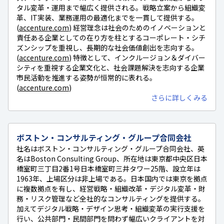
タル変革・運用まで幅広く提供される。戦略立案から組織変
革、IT実装、業務運用の最適化までを一貫して提供する。
(
accenture.com
) 経営理念は社会のためのイノベーションと
責任ある企業としての在り方を柱とするコーポレート・シチ
ズンシップを重視し、長期的な社会価値創出を志向する。
(
accenture.com
) 特徴として、インクルージョン＆ダイバー
シティを重視する企業文化と、社会課題解決を志向する企業
市民活動を推進する姿勢が恒常的に表れる。
(
accenture.com
)
さらに詳しくみる
ボストン・コンサルティング・グループ合同会社
社名はボストン・コンサルティング・グループ合同会社、英
名はBoston Consulting Group、所在地は東京都中央区日本
橋室町三丁目2番1号日本橋室町三井タワー25階、設立年は
1963年、上場区分は非上場である。日本国内では東京を拠点
に複数拠点を有し、経営戦略・組織改革・デジタル変革・財
務・リスク管理など全社的なコンサルティングを提供する。
加えてデジタル戦略・デザイン思考・組織変革の実行支援を
行い、公共部門・民間部門を問わず幅広いクライアントを対