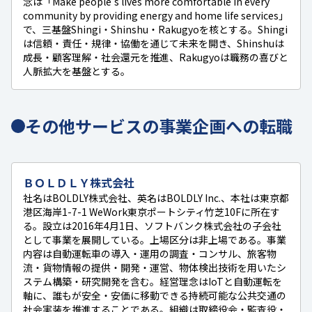
念は「Make people's lives more comfortable in every
community by providing energy and home life services」
で、三基盤Shingi・Shinshu・Rakugyoを核とする。Shingi
は信頼・責任・規律・協働を通じて未来を開き、Shinshuは
成長・顧客理解・社会還元を推進、Rakugyoは職務の喜びと
人脈拡大を基盤とする。
その他サービスの事業企画への転職
ＢＯＬＤＬＹ株式会社
社名はBOLDLY株式会社、英名はBOLDLY Inc.、本社は東京都
港区海岸1-7-1 WeWork東京ポートシティ竹芝10Fに所在す
る。設立は2016年4月1日、ソフトバンク株式会社の子会社
として事業を展開している。上場区分は非上場である。事業
内容は自動運転車の導入・運用の調査・コンサル、旅客物
流・貨物情報の提供・開発・運営、物体検出技術を用いたシ
ステム構築・研究開発を含む。経営理念はIoTと自動運転を
軸に、誰もが安全・安価に移動できる持続可能な公共交通の
社会実装を推進することである。組織は取締役会・監査役・