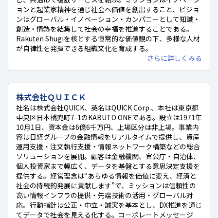
ョンと起業家精神を通じ社会へ価値を創出すること、ビジョ
ンはグローバル・イノベーション・カンパニーとして知識・
創造・情熱を結集して社会の幸福を推進することである。
Rakuten Shugiを核とする恒常的な価値観の下、多様な人材
が自律性を発揮できる組織文化を育成する。
さらに詳しくみる
株式会社ＱＵＩＣＫ
社名は株式会社QUICK、英名はQUICK Corp.、本社は東京都
中央区日本橋兜町7-1のKABUTO ONEである。設立は1971年
10月1日、資本金は6億6千万円、上場区分は非上場。事業内
容は日経グループの金融情報をリアルタイムで提供し、資産
運用支援・注文執行支援・情報ネットワーク構築などの総合
ソリューションを展開。顧客は金融機関、官公庁・自治体、
個人投資家まで幅広く、データを基盤とする意思決定支援を
提供する。経営理念は“あらゆる情報を価値に変え、経済と
社会の持続的発展に貢献します”で、ミッションは信頼性の
高い情報インフラの提供・先端技術の活用・グローバル対
応。行動指針は公正・中立・誠実を基本とし、DX推進を通じ
てデータで社会を見える化する。コーポレートメッセージ