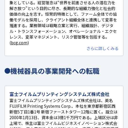
象としている。経営理念は“世界を前進させる人の潜在力を
解き放つ”という目的に尽き、長期的な組織力強化と社会的
価値の向上を志す。恒常的特徴として、ファーム全体での協
働モデルを採用し、クライアント組織全体と連携して変革を
推進する。業務領域は戦略立案と実行、組織設計、デジタ
ル・トランスフォーメーション、オペレーショナル・エクセ
レンス、変革マネジメント、リスク管理等を包括する。
(
bcg.com
)
さらに詳しくみる
機械器具の事業開発への転職
富士フイルムプリンティングシステムズ株式会社
富士フイルムプリンティングシステムズ株式会社は、英名
FUJIFILM Printing Systems Corp.、本社を東京都新宿区西
新宿5丁目1番1号 新宿ファーストタワー12階に置く。設立は
2000年1月13日、資本金は3億1千万円である。上場区分は非
上場で、株主は富士フイルムビジネスイノベーション株式会