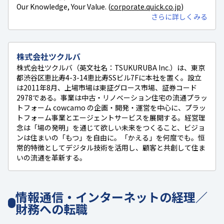
Our Knowledge, Your Value. (
corporate.quick.co.jp
)
さらに詳しくみる
株式会社ツクルバ
株式会社ツクルバ（英文社名：TSUKURUBA Inc.）は、東京
都渋谷区恵比寿4-3-14恵比寿SSビル7Fに本社を置く。設立
は2011年8月、上場市場は東証グロース市場、証券コード
2978である。事業は中古・リノベーション住宅の流通プラッ
トフォーム cowcamo の企画・開発・運営を中心に、プラッ
トフォーム事業とエージェントサービスを展開する。経営理
念は「場の発明」を通じて欲しい未来をつくること、ビジョ
ンは住まいの「もつ」を自由に。「かえる」を何度でも。恒
常的特徴としてデジタル技術を活用し、顧客と共創して住ま
いの流通を革新する。
情報通信・インターネットの経理／
財務への転職