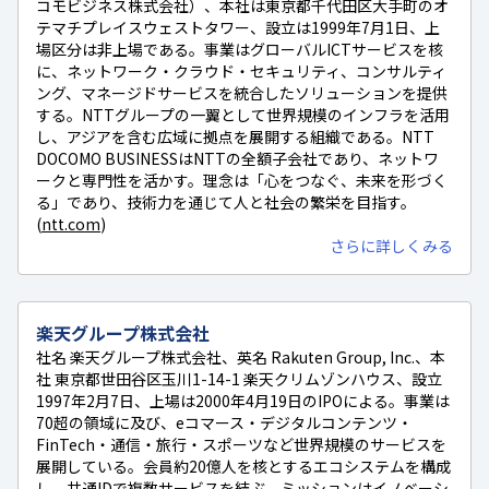
コモビジネス株式会社）、本社は東京都千代田区大手町のオ
テマチプレイスウェストタワー、設立は1999年7月1日、上
場区分は非上場である。事業はグローバルICTサービスを核
に、ネットワーク・クラウド・セキュリティ、コンサルティ
ング、マネージドサービスを統合したソリューションを提供
する。NTTグループの一翼として世界規模のインフラを活用
し、アジアを含む広域に拠点を展開する組織である。NTT
DOCOMO BUSINESSはNTTの全額子会社であり、ネットワ
ークと専門性を活かす。理念は「心をつなぐ、未来を形づく
る」であり、技術力を通じて人と社会の繁栄を目指す。
(
ntt.com
)
さらに詳しくみる
楽天グループ株式会社
社名 楽天グループ株式会社、英名 Rakuten Group, Inc.、本
社 東京都世田谷区玉川1-14-1 楽天クリムゾンハウス、設立
1997年2月7日、上場は2000年4月19日のIPOによる。事業は
70超の領域に及び、eコマース・デジタルコンテンツ・
FinTech・通信・旅行・スポーツなど世界規模のサービスを
展開している。会員約20億人を核とするエコシステムを構成
し、共通IDで複数サービスを結ぶ。ミッションはイノベーシ