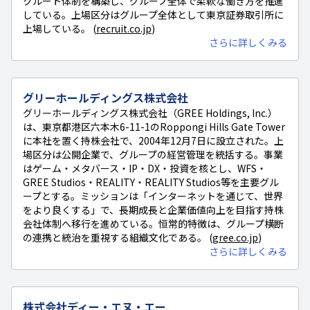
クルート体制を構築し、グループ全体で柔軟な働き方を推進
している。上場区分はグループ全体として東京証券取引所に
上場している。 (
recruit.co.jp
)
さらに詳しくみる
グリーホールディングス株式会社
グリーホールディングス株式会社（GREE Holdings, Inc.）
は、東京都港区六本木6-11-1のRoppongi Hills Gate Tower
に本社を置く持株会社で、2004年12月7日に設立された。上
場区分は公開企業で、グループの経営管理を統括する。事業
はゲーム・メタバース・IP・DX・投資を核とし、WFS・
GREE Studios・REALITY・REALITY Studios等を主要グル
ープとする。ミッションは「インターネットを通じて、世界
をより良くする」で、長期成長と企業価値向上を目指す持株
会社体制へ移行を進めている。恒常的特徴は、グループ横断
の連携と統治を重視する組織文化である。 (
gree.co.jp
)
さらに詳しくみる
株式会社ディー・エヌ・エー