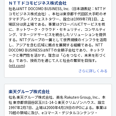
ＮＴＴドコモビジネス株式会社
社名はNTT DOCOMO BUSINESS, Inc.（日本語表記：NTTド
コモビジネス株式会社）、本社は東京都千代田区大手町のオ
テマチプレイスウェストタワー、設立は1999年7月1日、上
場区分は非上場である。事業はグローバルICTサービスを核
に、ネットワーク・クラウド・セキュリティ、コンサルティ
ング、マネージドサービスを統合したソリューションを提供
する。NTTグループの一翼として世界規模のインフラを活用
し、アジアを含む広域に拠点を展開する組織である。NTT
DOCOMO BUSINESSはNTTの全額子会社であり、ネットワ
ークと専門性を活かす。理念は「心をつなぐ、未来を形づく
る」であり、技術力を通じて人と社会の繁栄を目指す。
(
ntt.com
)
さらに詳しくみる
楽天グループ株式会社
社名 楽天グループ株式会社、英名 Rakuten Group, Inc.、本
社 東京都世田谷区玉川1-14-1 楽天クリムゾンハウス、設立
1997年2月7日、上場は2000年4月19日のIPOによる。事業は
70超の領域に及び、eコマース・デジタルコンテンツ・