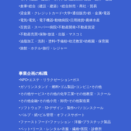
倉庫
総合（建設・建築）
総合卸売・商社・貿易
貸金業・クレジットカード
大学
通信販売
鉄・金属
電器
電気
電気・電子機器
動物病院
日用雑貨
農林水産
百貨店・スーパー
病院
不動産開発
不動産賃貸
不動産売買
保険
放送・出版・マスコミ
油脂加工・洗剤・塗料
予備校
幼児教室
幼稚園・保育園
旅館・ホテル
旅行・レジャー
事業企画の転職
NPO
エステ・リラクゼーション
ガス
ガソリンスタンド・燃料
ゴム製品
コンビニ
その他
その他サービス
その他の化学工業
その他教室・スクール
その他金融
その他小売・卸売
その他製造業
ソフトウェア・SI
デザイン・製作
パソコンスクール
パルプ・紙
ビル管理・オフィスサポート
ファーストフード
ファッション・洋服
プラスチック製品
ペット
リース・レンタル
衣服・繊維
医院・診療所