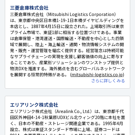
三菱倉庫株式会社
三菱倉庫株式会社（Mitsubishi Logistics Corporation）
は、東京都中央区日本橋1-19-1日本橋ダイヤビルディングを
本店とし、1887年4月15日に設立された。上場取引所は東京
プライム市場で、東証1部に相当する位置づけである。事業
は倉庫保管・港湾運送・国際輸送・不動産を中心とした四領
域で展開し、陸上・海上輸送・通関・物流情報システムの開
発・販売・運営管理を幅広く提供する。経営理念は持続可能
なサプライチェーンの実現を支援し顧客価値の向上に寄与す
ることであり、産業別ソリューションのワンストップ提供と
物流DXを推進する。海外拠点を含むグローバルネットワーク
を展開する恒常的特徴がある。 (
mitsubishi-logistics.co.jp
)
さらに詳しくみる
エリアリンク株式会社
エリアリンク株式会社（Arealink Co., Ltd.）は、東京都千代
田区外神田4-14-1秋葉原UDXビル北ウィング20階に本社を置
く、日本の不動産・ストレージ関連企業である。1995年4月
設立、株式は東証スタンダード市場に上場、証券コードは