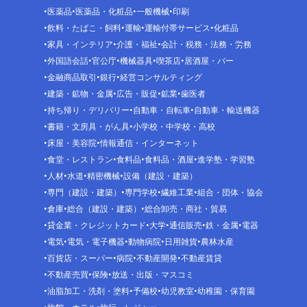
医薬品
医薬品・化粧品
一般機械
印刷
飲料・たばこ・飼料
運輸
運輸付帯サービス
化粧品
家具・インテリア
介護・福祉
会計・税務・法務・労務
外国語会話
官公庁
機械器具
喫茶店
居酒屋・バー
金融商品取引
銀行
経営コンサルティング
建築・鉱物・金属
広告・販促
鉱業
歯医者
持ち帰り・デリバリー
自動車・自転車
自動車・輸送機器
書籍・文房具・がん具
小学校・中学校・高校
床屋・美容院
情報通信・インターネット
食堂・レストラン
食料品
食料品・酒屋
進学塾・学習塾
人材
水道
精密機械
設備（建設・建築）
専門（建設・建築）
専門学校
繊維工業
組合・団体・協会
倉庫
総合（建設・建築）
総合卸売・商社・貿易
貸金業・クレジットカード
大学
通信販売
鉄・金属
電器
電気
電気・電子機器
動物病院
日用雑貨
農林水産
百貨店・スーパー
病院
不動産開発
不動産賃貸
不動産売買
保険
放送・出版・マスコミ
油脂加工・洗剤・塗料
予備校
幼児教室
幼稚園・保育園