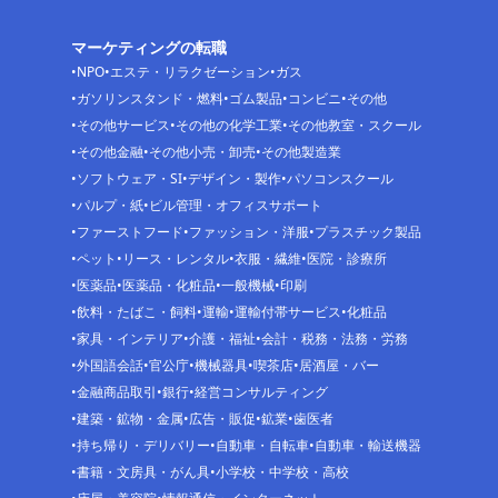
マーケティングの転職
NPO
エステ・リラクゼーション
ガス
ガソリンスタンド・燃料
ゴム製品
コンビニ
その他
その他サービス
その他の化学工業
その他教室・スクール
その他金融
その他小売・卸売
その他製造業
ソフトウェア・SI
デザイン・製作
パソコンスクール
パルプ・紙
ビル管理・オフィスサポート
ファーストフード
ファッション・洋服
プラスチック製品
ペット
リース・レンタル
衣服・繊維
医院・診療所
医薬品
医薬品・化粧品
一般機械
印刷
飲料・たばこ・飼料
運輸
運輸付帯サービス
化粧品
家具・インテリア
介護・福祉
会計・税務・法務・労務
外国語会話
官公庁
機械器具
喫茶店
居酒屋・バー
金融商品取引
銀行
経営コンサルティング
建築・鉱物・金属
広告・販促
鉱業
歯医者
持ち帰り・デリバリー
自動車・自転車
自動車・輸送機器
書籍・文房具・がん具
小学校・中学校・高校