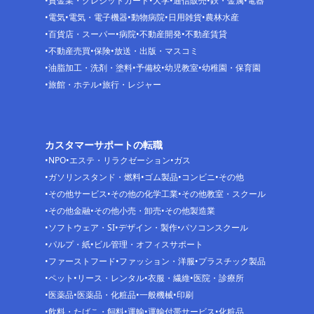
貸金業・クレジットカード
大学
通信販売
鉄・金属
電器
電気
電気・電子機器
動物病院
日用雑貨
農林水産
百貨店・スーパー
病院
不動産開発
不動産賃貸
不動産売買
保険
放送・出版・マスコミ
油脂加工・洗剤・塗料
予備校
幼児教室
幼稚園・保育園
旅館・ホテル
旅行・レジャー
カスタマーサポートの転職
NPO
エステ・リラクゼーション
ガス
ガソリンスタンド・燃料
ゴム製品
コンビニ
その他
その他サービス
その他の化学工業
その他教室・スクール
その他金融
その他小売・卸売
その他製造業
ソフトウェア・SI
デザイン・製作
パソコンスクール
パルプ・紙
ビル管理・オフィスサポート
ファーストフード
ファッション・洋服
プラスチック製品
ペット
リース・レンタル
衣服・繊維
医院・診療所
医薬品
医薬品・化粧品
一般機械
印刷
飲料・たばこ・飼料
運輸
運輸付帯サービス
化粧品