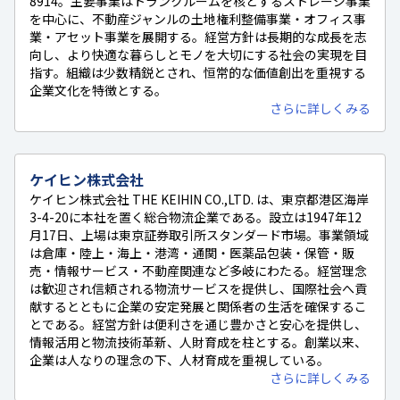
8914。主要事業はトランクルームを核とするストレージ事業
を中心に、不動産ジャンルの土地権利整備事業・オフィス事
業・アセット事業を展開する。経営方針は長期的な成長を志
向し、より快適な暮らしとモノを大切にする社会の実現を目
指す。組織は少数精鋭とされ、恒常的な価値創出を重視する
企業文化を特徴とする。
さらに詳しくみる
ケイヒン株式会社
ケイヒン株式会社 THE KEIHIN CO.,LTD. は、東京都港区海岸
3-4-20に本社を置く総合物流企業である。設立は1947年12
月17日、上場は東京証券取引所スタンダード市場。事業領域
は倉庫・陸上・海上・港湾・通関・医薬品包装・保管・販
売・情報サービス・不動産関連など多岐にわたる。経営理念
は歓迎され信頼される物流サービスを提供し、国際社会へ貢
献するとともに企業の安定発展と関係者の生活を確保するこ
とである。経営方針は便利さを通じ豊かさと安心を提供し、
情報活用と物流技術革新、人財育成を柱とする。創業以来、
企業は人なりの理念の下、人材育成を重視している。
さらに詳しくみる