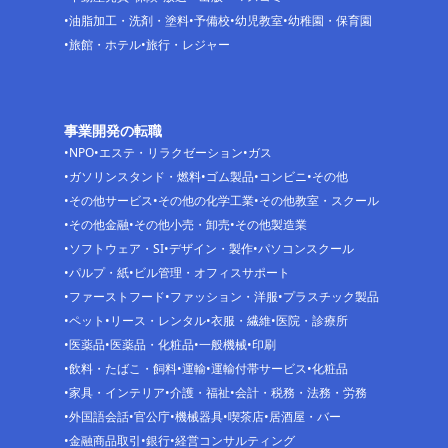
油脂加工・洗剤・塗料
予備校
幼児教室
幼稚園・保育園
旅館・ホテル
旅行・レジャー
事業開発の転職
NPO
エステ・リラクゼーション
ガス
ガソリンスタンド・燃料
ゴム製品
コンビニ
その他
その他サービス
その他の化学工業
その他教室・スクール
その他金融
その他小売・卸売
その他製造業
ソフトウェア・SI
デザイン・製作
パソコンスクール
パルプ・紙
ビル管理・オフィスサポート
ファーストフード
ファッション・洋服
プラスチック製品
ペット
リース・レンタル
衣服・繊維
医院・診療所
医薬品
医薬品・化粧品
一般機械
印刷
飲料・たばこ・飼料
運輸
運輸付帯サービス
化粧品
家具・インテリア
介護・福祉
会計・税務・法務・労務
外国語会話
官公庁
機械器具
喫茶店
居酒屋・バー
金融商品取引
銀行
経営コンサルティング