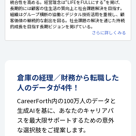
統合性を高める。経営理念は“LIFEをFULLにする”を掲げ、
長期的には顧客の住生活の質向上と社会課題解決を目指す。
組織はグループ横断の協働とデジタル技術活用を重視し、顧
客価値の継続的な創出を図る。社会課題の解決を通じた持続
的成長を目指す長期ビジョンを掲げている。
さらに詳しくみる
倉庫
の
経理／財務
から転職した
人のデータが
4
件！
CareerForth内の100万人のデータと
生成AIを基に、あなたのキャリアパ
スを最大限サポートするための意外
な選択肢をご提案します。