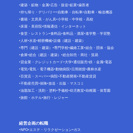
建築・鉱物・金属
広告・販促
鉱業
歯医者
持ち帰り・デリバリー
自動車・自転車
自動車・輸送機器
書籍・文房具・がん具
小学校・中学校・高校
床屋・美容院
情報通信・インターネット
食堂・レストラン
食料品
食料品・酒屋
進学塾・学習塾
人材
水道
精密機械
設備（建設・建築）
専門（建設・建築）
専門学校
繊維工業
組合・団体・協会
倉庫
総合（建設・建築）
総合卸売・商社・貿易
貸金業・クレジットカード
大学
通信販売
鉄・金属
電器
電気
電気・電子機器
動物病院
日用雑貨
農林水産
百貨店・スーパー
病院
不動産開発
不動産賃貸
不動産売買
保険
放送・出版・マスコミ
油脂加工・洗剤・塗料
予備校
幼児教室
幼稚園・保育園
旅館・ホテル
旅行・レジャー
経営企画の転職
NPO
エステ・リラクゼーション
ガス