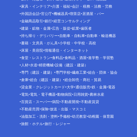
家具・インテリア
介護・福祉
会計・税務・法務・労務
外国語会話
官公庁
機械器具
喫茶店
居酒屋・バー
金融商品取引
銀行
経営コンサルティング
建築・鉱物・金属
広告・販促
鉱業
歯医者
持ち帰り・デリバリー
自動車・自転車
自動車・輸送機器
書籍・文房具・がん具
小学校・中学校・高校
床屋・美容院
情報通信・インターネット
食堂・レストラン
食料品
食料品・酒屋
進学塾・学習塾
人材
水道
精密機械
設備（建設・建築）
専門（建設・建築）
専門学校
繊維工業
組合・団体・協会
倉庫
総合（建設・建築）
総合卸売・商社・貿易
貸金業・クレジットカード
大学
通信販売
鉄・金属
電器
電気
電気・電子機器
動物病院
日用雑貨
農林水産
百貨店・スーパー
病院
不動産開発
不動産賃貸
不動産売買
保険
放送・出版・マスコミ
油脂加工・洗剤・塗料
予備校
幼児教室
幼稚園・保育園
旅館・ホテル
旅行・レジャー