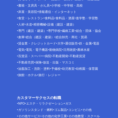
書籍・文房具・がん具
小学校・中学校・高校
床屋・美容院
情報通信・インターネット
食堂・レストラン
食料品
食料品・酒屋
進学塾・学習塾
人材
水道
精密機械
設備（建設・建築）
専門（建設・建築）
専門学校
繊維工業
組合・団体・協会
倉庫
総合（建設・建築）
総合卸売・商社・貿易
貸金業・クレジットカード
大学
通信販売
鉄・金属
電器
電気
電気・電子機器
動物病院
日用雑貨
農林水産
百貨店・スーパー
病院
不動産開発
不動産賃貸
不動産売買
保険
放送・出版・マスコミ
油脂加工・洗剤・塗料
予備校
幼児教室
幼稚園・保育園
旅館・ホテル
旅行・レジャー
カスタマーサクセスの転職
NPO
エステ・リラクゼーション
ガス
ガソリンスタンド・燃料
ゴム製品
コンビニ
その他
その他サービス
その他の化学工業
その他教室・スクール