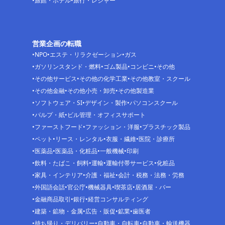
旅館・ホテル
旅行・レジャー
営業企画の転職
NPO
エステ・リラクゼーション
ガス
ガソリンスタンド・燃料
ゴム製品
コンビニ
その他
その他サービス
その他の化学工業
その他教室・スクール
その他金融
その他小売・卸売
その他製造業
ソフトウェア・SI
デザイン・製作
パソコンスクール
パルプ・紙
ビル管理・オフィスサポート
ファーストフード
ファッション・洋服
プラスチック製品
ペット
リース・レンタル
衣服・繊維
医院・診療所
医薬品
医薬品・化粧品
一般機械
印刷
飲料・たばこ・飼料
運輸
運輸付帯サービス
化粧品
家具・インテリア
介護・福祉
会計・税務・法務・労務
外国語会話
官公庁
機械器具
喫茶店
居酒屋・バー
金融商品取引
銀行
経営コンサルティング
建築・鉱物・金属
広告・販促
鉱業
歯医者
持ち帰り・デリバリー
自動車・自転車
自動車・輸送機器