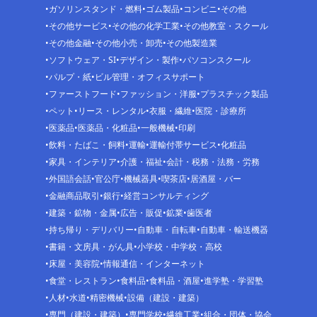
ガソリンスタンド・燃料
ゴム製品
コンビニ
その他
その他サービス
その他の化学工業
その他教室・スクール
その他金融
その他小売・卸売
その他製造業
ソフトウェア・SI
デザイン・製作
パソコンスクール
パルプ・紙
ビル管理・オフィスサポート
ファーストフード
ファッション・洋服
プラスチック製品
ペット
リース・レンタル
衣服・繊維
医院・診療所
医薬品
医薬品・化粧品
一般機械
印刷
飲料・たばこ・飼料
運輸
運輸付帯サービス
化粧品
家具・インテリア
介護・福祉
会計・税務・法務・労務
外国語会話
官公庁
機械器具
喫茶店
居酒屋・バー
金融商品取引
銀行
経営コンサルティング
建築・鉱物・金属
広告・販促
鉱業
歯医者
持ち帰り・デリバリー
自動車・自転車
自動車・輸送機器
書籍・文房具・がん具
小学校・中学校・高校
床屋・美容院
情報通信・インターネット
食堂・レストラン
食料品
食料品・酒屋
進学塾・学習塾
人材
水道
精密機械
設備（建設・建築）
専門（建設・建築）
専門学校
繊維工業
組合・団体・協会