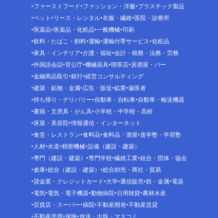
ファーストフード
ファッション・洋服
プラスチック製品
ペット
リース・レンタル
衣服・繊維
医院・診療所
医薬品
医薬品・化粧品
一般機械
印刷
飲料・たばこ・飼料
運輸
運輸付帯サービス
化粧品
家具・インテリア
介護・福祉
会計・税務・法務・労務
外国語会話
官公庁
機械器具
喫茶店
居酒屋・バー
金融商品取引
銀行
経営コンサルティング
建築・鉱物・金属
広告・販促
鉱業
歯医者
持ち帰り・デリバリー
自動車・自転車
自動車・輸送機器
書籍・文房具・がん具
小学校・中学校・高校
床屋・美容院
情報通信・インターネット
食堂・レストラン
食料品
食料品・酒屋
進学塾・学習塾
人材
水道
精密機械
設備（建設・建築）
専門（建設・建築）
専門学校
繊維工業
組合・団体・協会
倉庫
総合（建設・建築）
総合卸売・商社・貿易
貸金業・クレジットカード
大学
通信販売
鉄・金属
電器
電気
電気・電子機器
動物病院
日用雑貨
農林水産
百貨店・スーパー
病院
不動産開発
不動産賃貸
不動産売買
保険
放送・出版・マスコミ