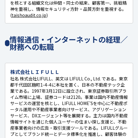
を核とする組織文化は仲間・同士の結束、顧客第一、挑戦精
神を重視し、情報セキュリティ方針・品質方針を重視する。
(
taishoaudit.co.jp
)
情報通信・インターネットの経理／
財務への転職
株式会社ＬＩＦＵＬＬ
社名 株式会社LIFULL、英文は LIFULL Co., Ltd. である。東京
都千代田区麹町1-4-4に本社を置く、日本の不動産テック企
業である。1997年3月12日に設立され、東京証券取引所プラ
イム市場に上場、証券コードは2120。事業は国内不動産情報
サービスの運営を核とし、LIFULL HOME'Sを中心に不動産ポ
ータル運用や不動産事業者向けサービス、アグリゲーション
サービス、DXエージェント等を展開する。主力は国内不動産
情報サイトを通じた個人ユーザーの住まい探し支援と、不動
産事業者向けの広告・取引支援ツールである。LIFULLグルー
プとしてブランド統一とデータ標準化を推進し、顧客体験の