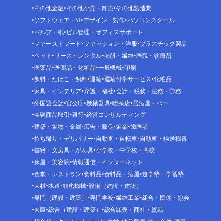
その他金融
その他小売・卸売
その他製造業
ソフトウェア・SI
デザイン・製作
パソコンスクール
パルプ・紙
ビル管理・オフィスサポート
ファーストフード
ファッション・洋服
プラスチック製品
ペット
リース・レンタル
衣服・繊維
医院・診療所
医薬品
医薬品・化粧品
一般機械
印刷
飲料・たばこ・飼料
運輸
運輸付帯サービス
化粧品
家具・インテリア
介護・福祉
会計・税務・法務・労務
外国語会話
官公庁
機械器具
喫茶店
居酒屋・バー
金融商品取引
銀行
経営コンサルティング
建築・鉱物・金属
広告・販促
鉱業
歯医者
持ち帰り・デリバリー
自動車・自転車
自動車・輸送機器
書籍・文房具・がん具
小学校・中学校・高校
床屋・美容院
情報通信・インターネット
食堂・レストラン
食料品
食料品・酒屋
進学塾・学習塾
人材
水道
精密機械
設備（建設・建築）
専門（建設・建築）
専門学校
繊維工業
組合・団体・協会
倉庫
総合（建設・建築）
総合卸売・商社・貿易