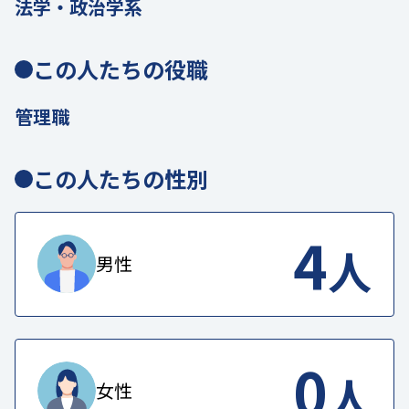
法学・政治学系
この人たちの役職
管理職
この人たちの性別
4
人
男性
0
人
女性