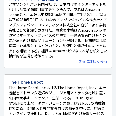
アマゾンジャパン合同会社は、日本向けのインターネットを
利用した電子商取引事業を担う法人で、英名は Amazon
Japan G.K.、本社は東京都目黒区下目黒一丁目8番1号。設立
は平成28年5月1日で、前身のアマゾンジャパン株式会社とア
マゾンジャパン・ロジスティクス株式会社の合併により存続
会社として組織変更された。事業の中核は Amazon.co.jp の
運営とマーケットプレイスの提供で、一般消費者向け販売の
ほか法人向け購買ソリューションも展開する。長期的には顧
客第一を基礎とする方針のもと、利便性と信頼性の向上を追
求する組織である。組織は Amazonビジネス本部を核とした
横断的な連携を特徴とする。
さらに詳しくみる
The Home Depot
The Home Depot, Inc.は社名The Home Depot, Inc.、本社
機能をアトランタ近郊のジョージア州アトランタ地域に置く
米国の大手ホームセンター企業である。1978年設立、
NYSE:HDで上場、ダウ・ジョーンズおよびS&P500の構成銘
柄である。DIY顧客と専門業者向けの商品を中心に、店舗と
オンラインで提供し、Do-It-For-Me顧客向け設置サービス