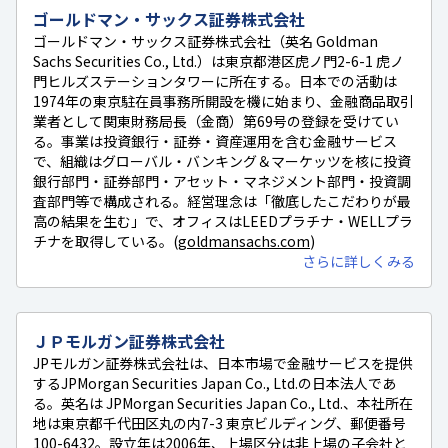
ゴールドマン・サックス証券株式会社
ゴールドマン・サックス証券株式会社（英名 Goldman
Sachs Securities Co., Ltd.）は東京都港区虎ノ門2-6-1 虎ノ
門ヒルズステーションタワーに所在する。日本での活動は
1974年の東京駐在員事務所開設を機に始まり、金融商品取引
業者として関東財務局長（金商）第69号の登録を受けてい
る。事業は投資銀行・証券・資産運用を含む金融サービス
で、組織はグローバル・バンキング＆マーケッツを核に投資
銀行部門・証券部門・アセット・マネジメント部門・投資調
査部門等で構成される。経営理念は「徹底したこだわりが最
高の結果を生む」で、オフィスはLEEDプラチナ・WELLプラ
チナを取得している。(
goldmansachs.com
)
さらに詳しくみる
ＪＰモルガン証券株式会社
JPモルガン証券株式会社は、日本市場で金融サービスを提供
するJPMorgan Securities Japan Co., Ltd.の日本法人であ
る。英名は JPMorgan Securities Japan Co., Ltd.、本社所在
地は東京都千代田区丸の内7-3 東京ビルディング、郵便番号
100-6432。設立年は2006年、上場区分は非上場の子会社と