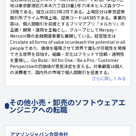
地は東京都港区六本木六丁目10番1号 六本木ヒルズ森タワー
18階である。設立は2013年2月である。上場区分は東京証券
取引所プライム市場上場、証券コードは4385である。事業内
容は、個人間取引を前提とするフリマアプリ「メルカリ」の
企画・開発・運用を主軸とし、グループとしてMerpay・
Mercoin等の金融関連事業も展開している。経営理念は
Circulate all forms of value to unleash the potential in all
peopleであり、価値を循環させて世界で誰もが可能性を発揮
できる世界を目指す。組織・文化はフラットで信頼・透明性
を重視し、Go Bold／All for One／Be a Pro／Customer
Perspectiveの四価値が意思決定を支える。対象顧客は個人
の消費者で、国内外の市場で個人間取引を促進する。
さらに詳しくみる
その他小売・卸売のソフトウェアエ
ンジニアへの転職
アマゾンジャパン合同会社