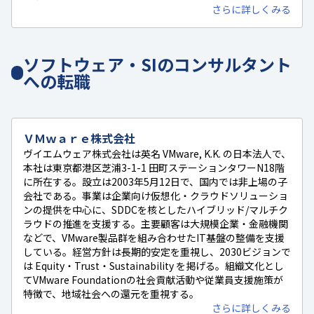
さらに詳しくみる
ソフトウェア・SIのコンサルタント
への転職
ＶＭｗａｒｅ株式会社
ヴイエムウェア株式会社は英名 VMware, K.K. の日本法人で、
本社は東京都港区芝浦3-1-1 田町ステーションタワーN18階
に所在する。設立は2003年5月12日で、国内では非上場の子
会社である。事業は企業向け仮想化・クラウドソリューショ
ンの提供を中心に、SDDCを核としたハイブリッド/マルチク
ラウドの推進を支援する。主要顧客は大規模企業・金融機関
などで、VMware製品群を組み合わせたIT基盤の整備を支援
している。経営方針は長期的安定を重視し、2030ビジョンで
は Equity・Trust・Sustainability を掲げる。組織文化とし
てVMware Foundationの社会貢献活動や従業員支援施策が
特徴で、地域社会への還元を重視する。
さらに詳しくみる