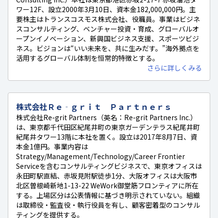
ワー12F、設立2000年3月10日、資本金182,000,000円。主
要株主はトランスコスモス株式会社、役職員。事業はビジネ
スコンサルティング、ベンチャー投資・育成、グローバルオ
ープンイノベーション、新興国ビジネス支援、スポーツビジ
ネス。ビジョンは“いい未来を、共に生みだす。”海外拠点を
活用するグローバル体制を恒常的特徴とする。
さらに詳しくみる
株式会社Ｒｅ‐ｇｒｉｔ Ｐａｒｔｎｅｒｓ
株式会社Re-grit Partners（英名：Re-grit Partners Inc.）
は、東京都千代田区紀尾井町の東京ガーデンテラス紀尾井町
紀尾井タワー13階に本社を置く。設立は2017年8月7日、資
本金1億円。事業内容は
Strategy/Management/Technology/Career Frontier
Serviceを含むコンサルティングビジネスで、東京オフィスは
永田町駅直結、赤坂見附駅徒歩1分、大阪オフィスは大阪市
北区曽根崎新地1-13-22 WeWork御堂筋フロンティアに所在
する。上場区分は公表情報に基づき明示されていない。組織
は取締役・監査役・執行役員を有し、顧客密着型のコンサル
ティングを提供する。