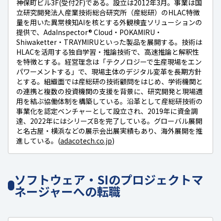
神保町ビル3F(受付2F)である。設立は2012年3月。事業は国
立研究開発法人産業技術総合研究所（産総研）のHLAC特徴
量を用いた異常検知AIを核とする外観検査ソリューションの
提供で、AdaInspector® Cloud・POKAMIRU・
Shiwaketter・TRAYMIRUといった製品を展開する。技術は
HLACを活用する独自学習・推論技術で、高速推論と解釈性
を特徴とする。経営理念は「テクノロジーで生産現場をエン
パワーメントする」で、現場主体のデジタル変革を長期方針
とする。組織面では産総研の技術顧問をはじめ、学術機関と
の連携と複数の投資機関の支援を背景に、研究開発と現場適
用を結ぶ協働体制を構築している。沿革として産総研技術の
事業化を認定ベンチャーとして設立され、2019年に資金調
達、2022年にはシリーズBを完了している。グローバル展開
と名古屋・横浜などの展示会出展実績もあり、海外展開を推
進している。(
adacotech.co.jp
)
ソフトウェア・SIのプロジェクトマ
ネージャーへの転職