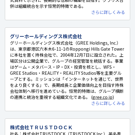
併は組織統合を示す恒常的特徴である。
さらに詳しくみる
グリーホールディングス株式会社
グリーホールディングス株式会社（GREE Holdings, Inc.）
は、東京都港区六本木6-11-1のRoppongi Hills Gate Tower
に本社を置く持株会社で、2004年12月7日に設立された。上
場区分は公開企業で、グループの経営管理を統括する。事業
はゲーム・メタバース・IP・DX・投資を核とし、WFS・
GREE Studios・REALITY・REALITY Studios等を主要グル
ープとする。ミッションは「インターネットを通じて、世界
をより良くする」で、長期成長と企業価値向上を目指す持株
会社体制へ移行を進めている。恒常的特徴は、グループ横断
の連携と統治を重視する組織文化である。 (
gree.co.jp
)
さらに詳しくみる
株式会社ＴＲＵＳＴＤＯＣＫ
社名：株式会社TRUSTDOCK（TRUSTDOCK Inc.） 英名表