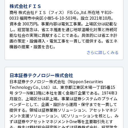
株式会社ＦＩＳ
商号 株式会社ＦＩＳ（フィス） FIS Co.,ltd. 所在地 〒810-
0033 福岡市中央区小笹5-6-10-503号。設立 2021年10月。
資本金 300万円。事業内容は電気工事業。上場区分は記載な
し。経営理念は、省エネ推進を通じ地球温暖化対策と持続可
能な社会の実現に貢献することである。具体的には省エネ計
画の策定・設備導入・電気工事を一貫して提供する。省エネ
機器の提案・設置を含む。
さらに詳しくみる
日本証券テクノロジー株式会社
日本証券テクノロジー株式会社（Nippon Securities
Technology Co., Ltd.）は、東京都江東区木場一丁目5番15
号 タワーN棟13階に本社を置く金融IT企業である。1974年3
月設立、上場区分は非上場。事業は証券システムのプライム
ベンダーとして、企画・設計から運用・保守までを一貫して
提供する。領域は証券業務ソリューション、アセットマネジ
メント支援ソリューション、UCソリューションを核とし、み
ずほ証券やアセットマネジメントOne等を主要取引先とす
る。株主は野村総合研究所とみずほ証券株式会社。経営理念