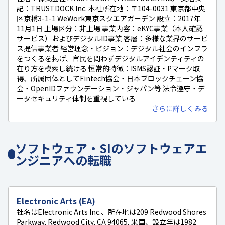
記：TRUSTDOCK Inc. 本社所在地：〒104-0031 東京都中央
区京橋3-1-1 WeWork東京スクエアガーデン 設立：2017年
11月1日 上場区分：非上場 事業内容：eKYC事業（本人確認
サービス）およびデジタルID事業 客層：多様な業界のサービ
ス提供事業者 経営理念・ビジョン：デジタル社会のインフラ
をつくるを掲げ、官民を問わずデジタルアイデンティティの
在り方を模索し続ける 恒常的特徴：ISMS認証・Pマーク取
得、所属団体としてFintech協会・日本ブロックチェーン協
会・OpenIDファウンデーション・ジャパン等 法令遵守・デ
ータセキュリティ体制を重視している
さらに詳しくみる
ソフトウェア・SIのソフトウェアエ
ンジニアへの転職
Electronic Arts (EA)
社名はElectronic Arts Inc.、所在地は209 Redwood Shores
Parkway, Redwood City, CA 94065, 米国、設立年は1982