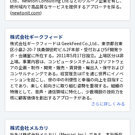
Ltd.、Newton Consulting Ltd.などのグループ企業を有し、
欧州域内で高品質なサービスを提供するアプローチを採る。
(
newtonit.com
)
株式会社ギークフィード
株式会社ギークフィードは GeekFeed Co.,Ltd.、東京都台東
区小島2-20-7 扶桑御徒町ビル2F本部・受付および5F開発ラ
ボ・会議室に所在する。2011年5月17日設立。上場区分は非
上場。事業内容は、コンピュータシステムおよびソフトウェ
アの企画・制作・開発・販売・賃貸借・輸出入・保守および
コンサルティングである。経営理念はITを通じ世界にイノベ
ーションを起こし、世の中の利便性と幸福の向上を目指すこ
とであり、楽しく前向きに取り組む姿勢を重視する。組織の
特徴として、音声・通信領域に特化し、少数精鋭の技術力を
核に顧客価値を創出するアプローチがある。
さらに詳しくみる
株式会社メルカリ
社名は株式会社メルカリ（Mercari, Inc.）である。本社所在