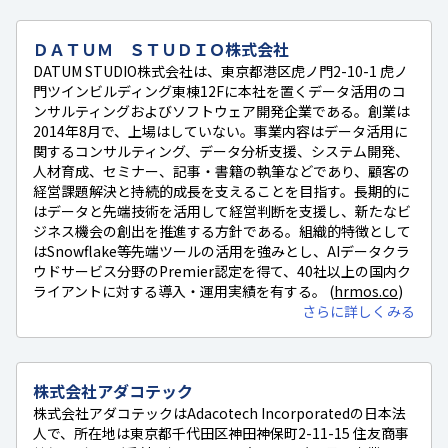
ＤＡＴＵＭ ＳＴＵＤＩＯ株式会社
DATUM STUDIO株式会社は、東京都港区虎ノ門2-10-1 虎ノ
門ツインビルディング東棟12Fに本社を置くデータ活用のコ
ンサルティングおよびソフトウェア開発企業である。創業は
2014年8月で、上場はしていない。事業内容はデータ活用に
関するコンサルティング、データ分析支援、システム開発、
人材育成、セミナー、記事・書籍の執筆などであり、顧客の
経営課題解決と持続的成長を支えることを目指す。長期的に
はデータと先端技術を活用して経営判断を支援し、新たなビ
ジネス機会の創出を推進する方針である。組織的特徴として
はSnowflake等先端ツールの活用を強みとし、AIデータクラ
ウドサービス分野のPremier認定を得て、40社以上の国内ク
ライアントに対する導入・運用実績を有する。 (
hrmos.co
)
さらに詳しくみる
株式会社アダコテック
株式会社アダコテックはAdacotech Incorporatedの日本法
人で、所在地は東京都千代田区神田神保町2-11-15 住友商事