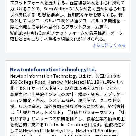
プラットフォームを提供する。経営理念は人を中心に技術で
力づけることで、Sam Waltonの“人々が安く豊かに暮らせる
よう支援する”思想を継承し、長期的な革新を志向する。特
徴としてはグローバルハブ網と共通グローバルコア機能を一
度に開発して全体へ展開するプラットフォーム志向、
Wallabyを含むGenAIプラットフォームの活用推進、データ
駆動とセキュリティ重視の組織文化が挙げられる。
さらに詳しくみる
NewtonInformationTechnologyLtd.
Newton Information Technology Ltd. は、英国ハロウの
166 College Road, Harrow, Middlesex HA1 1BHに所在する
非上場のITサービス企業で、設立は1998年2月1日である。
事業内容はIT基盤インフラの設計・構築・統合、アプリケー
ション開発・導入、システム統合、運用保守、クラウド支
援、リスク管理、海外展開支援など多岐にわたる。経営方針
は「忠誠とコミットメント」「価値とパフォーマンス」「挑
戦と革新」という三つの原則を軸とし、顧客企業の価値向上
を総合的に支えるTotal Value Creatorを目指す。組織構造と
してはNewton IT Holdings Ltd.、Newton IT Solutions