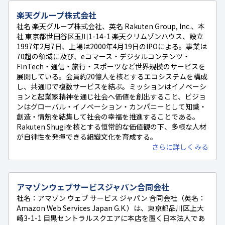
楽天グループ株式会社
社名 楽天グループ株式会社、英名 Rakuten Group, Inc.、本
社 東京都世田谷区玉川1-14-1 楽天クリムゾンハウス、設立
1997年2月7日、上場は2000年4月19日のIPOによる。事業は
70超の領域に及び、eコマース・デジタルコンテンツ・
FinTech・通信・旅行・スポーツなど世界規模のサービスを
展開している。会員約20億人を核とするエコシステムを構成
し、共通IDで複数サービスを結ぶ。ミッションはイノベーシ
ョンと起業家精神を通じ社会へ価値を創出すること、ビジョ
ンはグローバル・イノベーション・カンパニーとして知識・
創造・情熱を結集して社会の幸福を推進することである。
Rakuten Shugiを核とする恒常的な価値観の下、多様な人材
が自律性を発揮できる組織文化を育成する。
さらに詳しくみる
アマゾンウェブサービスジャパン合同会社
社名：アマゾン ウェブ サービス ジャパン 合同会社（英名：
Amazon Web Services Japan G.K.）は、東京都品川区上大
崎3-1-1 目黒セントラルスクエアに本店を置く日本法人であ