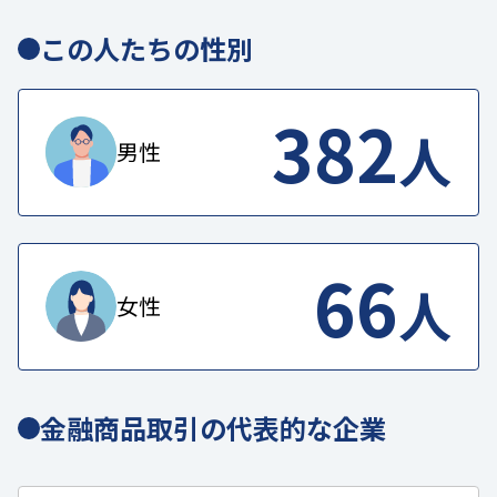
この人たちの性別
382
人
男性
66
人
女性
金融商品取引の代表的な企業