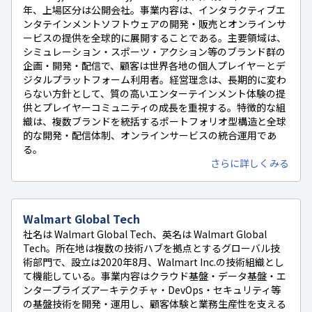
年、上場区分は公開会社。事業内容は、インタラクティブエ
ンタテインメントソフトウェアの開発・販売とオンラインサ
ービスの提供を全球的に展開することである。主要領域は、
シミュレーション・スポーツ・アクション等のブランド群の
企画・開発・配信で、顧客は世界各地の個人プレイヤーとデ
ジタルプラットフォーム利用者。経営理念は、長期的に変わ
らない方針として、質の高いエンターテインメント体験の提
供とプレイヤーコミュニティの成長を重視する。特徴的な組
織は、複数ブランドを統括するポートフォリオ型構造と全球
的な開発・配信体制、オンラインサービスの統合運用であ
る。
さらに詳しくみる
Walmart Global Tech
社名は Walmart Global Tech、英名は Walmart Global
Tech。所在地は複数の技術ハブを拠点とするグローバル技
術部門で、設立は2020年8月、Walmart Inc.の技術組織とし
て機能している。事業内容はクラウド基盤・データ基盤・エ
ンタープライズアーキテクチャ・DevOps・セキュリティ等
の基盤技術を開発・運用し、顧客体験と業務生産性を支える