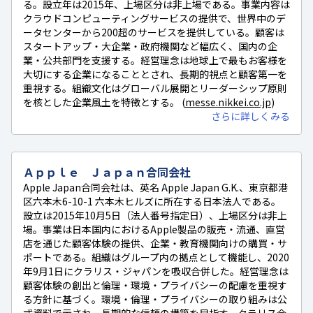
る。設立年は2015年、上場区分は非上場である。事業内容は
クラウドコンピューティングサービスの提供で、世界中のデ
ータセンターから200超のサービスを提供している。顧客は
スタートアップ・大企業・政府機関など幅広く、国内の企
業・公共部門を支援する。経営理念は地球上で最もお客様を
大切にする企業になることとされ、長期的視点と顧客第一を
重視する。組織文化はグローバル展開とリーダーシップ原則
を核とした企業風土を特徴とする。 (
messe.nikkei.co.jp
)
さらに詳しくみる
Ａｐｐｌｅ Ｊａｐａｎ合同会社
Apple Japan合同会社は、英名 Apple Japan G.K.、東京都港
区六本木6-10-1 六本木ヒルズに所在する日本法人である。
設立は2015年10月5日（法人番号指定日）、上場区分は非上
場。事業は日本国内におけるApple製品の販売・流通、直営
店を通じた顧客体験の提供、企業・教育機関向けの購買・サ
ポートである。組織はグループ内の拠点として機能し、2020
年9月1日にクラリス・ジャパンを吸収合併した。経営理念は
顧客体験の創出と倫理・環境・プライバシーの配慮を重視す
る方針に基づく。環境・倫理・プライバシーの取り組みは公
式資料で示され、長期的な信頼の構築を目指す。クラリス合