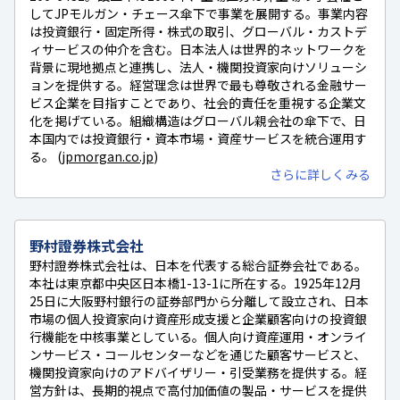
してJPモルガン・チェース傘下で事業を展開する。事業内容
は投資銀行・固定所得・株式の取引、グローバル・カストデ
ィサービスの仲介を含む。日本法人は世界的ネットワークを
背景に現地拠点と連携し、法人・機関投資家向けソリューシ
ョンを提供する。経営理念は世界で最も尊敬される金融サー
ビス企業を目指すことであり、社会的責任を重視する企業文
化を掲げている。組織構造はグローバル親会社の傘下で、日
本国内では投資銀行・資本市場・資産サービスを統合運用す
る。 (
jpmorgan.co.jp
)
さらに詳しくみる
野村證券株式会社
野村證券株式会社は、日本を代表する総合証券会社である。
本社は東京都中央区日本橋1-13-1に所在する。1925年12月
25日に大阪野村銀行の証券部門から分離して設立され、日本
市場の個人投資家向け資産形成支援と企業顧客向けの投資銀
行機能を中核事業としている。個人向け資産運用・オンライ
ンサービス・コールセンターなどを通じた顧客サービスと、
機関投資家向けのアドバイザリー・引受業務を提供する。経
営方針は、長期的視点で高付加価値の製品・サービスを提供