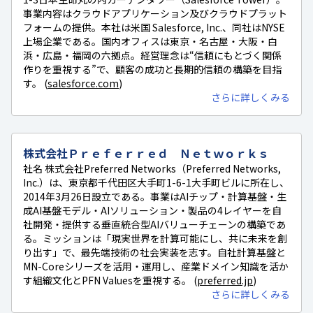
事業内容はクラウドアプリケーション及びクラウドプラット
フォームの提供。本社は米国 Salesforce, Inc.、同社はNYSE
上場企業である。国内オフィスは東京・名古屋・大阪・白
浜・広島・福岡の六拠点。経営理念は“信頼にもとづく関係
作りを重視する”で、顧客の成功と長期的信頼の構築を目指
す。 (
salesforce.com
)
さらに詳しくみる
株式会社Ｐｒｅｆｅｒｒｅｄ Ｎｅｔｗｏｒｋｓ
社名 株式会社Preferred Networks（Preferred Networks,
Inc.）は、東京都千代田区大手町1-6-1大手町ビルに所在し、
2014年3月26日設立である。事業はAIチップ・計算基盤・生
成AI基盤モデル・AIソリューション・製品の4レイヤーを自
社開発・提供する垂直統合型AIバリューチェーンの構築であ
る。ミッションは「現実世界を計算可能にし、共に未来を創
り出す」で、最先端技術の社会実装を志す。自社計算基盤と
MN-Coreシリーズを活用・運用し、産業ドメイン知識を活か
す組織文化とPFN Valuesを重視する。 (
preferred.jp
)
さらに詳しくみる