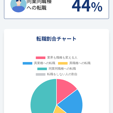
44
%
同業同職種
への転職
転職割合チャート