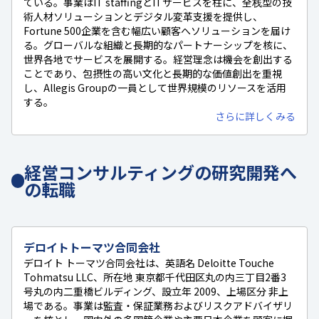
ている。事業はIT staffingとITサービスを柱に、全栈型の技
術人材ソリューションとデジタル変革支援を提供し、
Fortune 500企業を含む幅広い顧客へソリューションを届け
る。グローバルな組織と長期的なパートナーシップを核に、
世界各地でサービスを展開する。経営理念は機会を創出する
ことであり、包摂性の高い文化と長期的な価値創出を重視
し、Allegis Groupの一員として世界規模のリソースを活用
する。
さらに詳しくみる
経営コンサルティングの研究開発へ
の転職
デロイトトーマツ合同会社
デロイト トーマツ合同会社は、英語名 Deloitte Touche
Tohmatsu LLC、所在地 東京都千代田区丸の内三丁目2番3
号丸の内二重橋ビルディング、設立年 2009、上場区分 非上
場である。事業は監査・保証業務およびリスクアドバイザリ