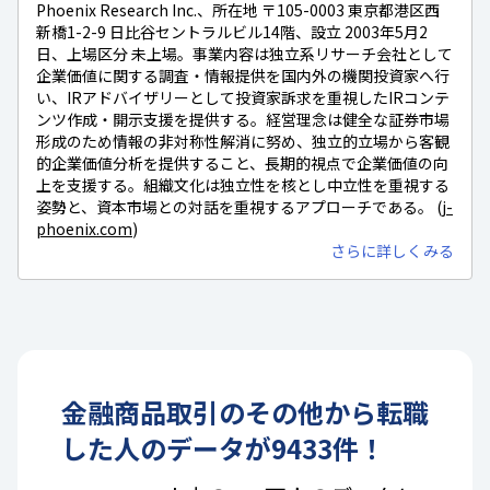
Phoenix Research Inc.、所在地 〒105-0003 東京都港区西
新橋1-2-9 日比谷セントラルビル14階、設立 2003年5月2
日、上場区分 未上場。事業内容は独立系リサーチ会社として
企業価値に関する調査・情報提供を国内外の機関投資家へ行
い、IRアドバイザリーとして投資家訴求を重視したIRコンテ
ンツ作成・開示支援を提供する。経営理念は健全な証券市場
形成のため情報の非対称性解消に努め、独立的立場から客観
的企業価値分析を提供すること、長期的視点で企業価値の向
上を支援する。組織文化は独立性を核とし中立性を重視する
姿勢と、資本市場との対話を重視するアプローチである。 (
j-
phoenix.com
)
さらに詳しくみる
金融商品取引
の
その他
から転職
した人のデータが
9433
件！