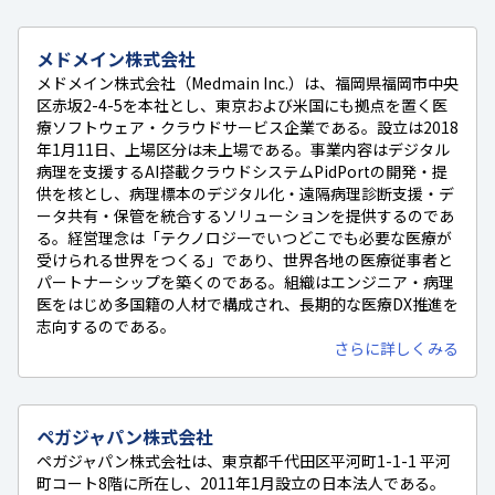
メドメイン株式会社
メドメイン株式会社（Medmain Inc.）は、福岡県福岡市中央
区赤坂2-4-5を本社とし、東京および米国にも拠点を置く医
療ソフトウェア・クラウドサービス企業である。設立は2018
年1月11日、上場区分は未上場である。事業内容はデジタル
病理を支援するAI搭載クラウドシステムPidPortの開発・提
供を核とし、病理標本のデジタル化・遠隔病理診断支援・デ
ータ共有・保管を統合するソリューションを提供するのであ
る。経営理念は「テクノロジーでいつどこでも必要な医療が
受けられる世界をつくる」であり、世界各地の医療従事者と
パートナーシップを築くのである。組織はエンジニア・病理
医をはじめ多国籍の人材で構成され、長期的な医療DX推進を
志向するのである。
さらに詳しくみる
ペガジャパン株式会社
ペガジャパン株式会社は、東京都千代田区平河町1-1-1 平河
町コート8階に所在し、2011年1月設立の日本法人である。