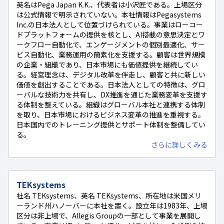
英名はPega Japan K.K.、代表者は小沢匠である。上場区分
は公式情報で明示されていない。本社情報はPegasystems
Inc.の日本法人として位置づけられている。事業はローコー
ドプラットフォームの提供を核とし、AI搭載の意思決定とワ
ークフロー自動化で、エンゲージメントの個別最適化、サー
ビス自動化、業務運用の簡素化を支援する。顧客は世界規模
の企業・組織であり、日本市場にも価値提供を継続してい
る。経営理念は、デジタル改革を伴走し、顧客と共に新しい
価値を創出することである。日本法人としての特徴は、グロ
ーバルな技術力を共有し、DX推進を通じた業務変革を支援す
る体制を整えている。組織はグローバル本社と連携する体制
を取り、日本市場におけるビジネス変革の推進を重視する。
日本国内でのトレーニング提供とサポート体制を整備してい
る。
さらに詳しくみる
TEKsystems
社名 TEKsystems、英名 TEKsystems、所在地は米国メリ
ーランド州ハノーバーに本社を置く。設立年は1983年、上場
区分は非上場で、Allegis Groupの一部として事業を展開し