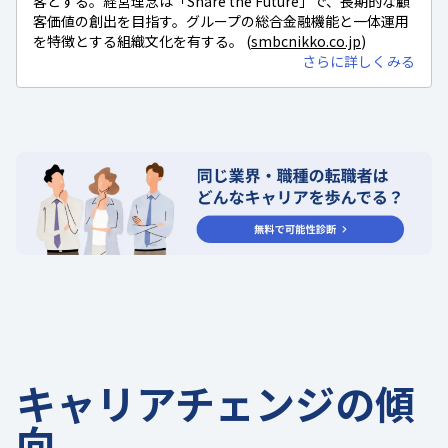
客とする。経営理念は「Share the Future」で、長期的な顧
客価値の創出を目指す。グループの総合金融機能と一体運用
を特徴とする組織文化を有する。 (
smbcnikko.co.jp
)
さらに詳しくみる
キャリアチェンジの傾
向