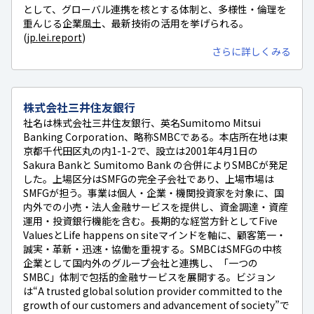
として、グローバル連携を核とする体制と、多様性・倫理を
重んじる企業風土、最新技術の活用を挙げられる。
(
jp.lei.report
)
さらに詳しくみる
株式会社三井住友銀行
社名は株式会社三井住友銀行、英名Sumitomo Mitsui
Banking Corporation、略称SMBCである。本店所在地は東
京都千代田区丸の内1-1-2で、設立は2001年4月1日の
Sakura Bankと Sumitomo Bank の合併によりSMBCが発足
した。上場区分はSMFGの完全子会社であり、上場市場は
SMFGが担う。事業は個人・企業・機関投資家を対象に、国
内外での小売・法人金融サービスを提供し、資金調達・資産
運用・投資銀行機能を含む。長期的な経営方針としてFive
ValuesとLife happens on siteマインドを軸に、顧客第一・
誠実・革新・迅速・協働を重視する。SMBCはSMFGの中核
企業として国内外のグループ会社と連携し、「一つの
SMBC」体制で包括的金融サービスを展開する。ビジョン
は“A trusted global solution provider committed to the
growth of our customers and advancement of society”で