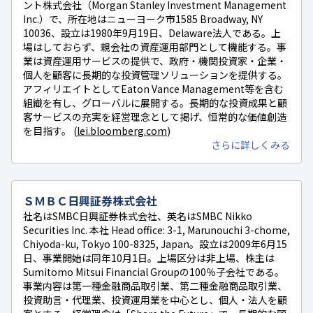
ント株式会社（Morgan Stanley Investment Management
Inc.）で、所在地はニューヨーク市1585 Broadway, NY
10036、設立は1980年9月19日、Delaware法人である。上
場はしておらず、親会社の資産運用部門として機能する。事
業は資産運用サービスの提供で、政府・機関投資家・企業・
個人を顧客に長期的な投資管理ソリューションを提供する。
アフィリエイトとしてEaton Vance Management等を含む
組織を有し、グローバルに展開する。長期的な投資成果と顧
客サービスの充実を経営理念として掲げ、恒常的な価値創造
を目指す。 (
lei.bloomberg.com
)
さらに詳しくみる
ＳＭＢＣ日興証券株式会社
社名はSMBC日興証券株式会社、英名はSMBC Nikko
Securities Inc. 本社 Head office: 3-1, Marunouchi 3-chome,
Chiyoda-ku, Tokyo 100-8325, Japan。設立は2009年6月15
日、事業開始は同年10月1日。上場区分は非上場、株主は
Sumitomo Mitsui Financial Groupの100％子会社である。
事業内容は第一種金融商品取引業、第二種金融商品取引業、
投資助言・代理業、投資運用業を中心とし、個人・法人を顧