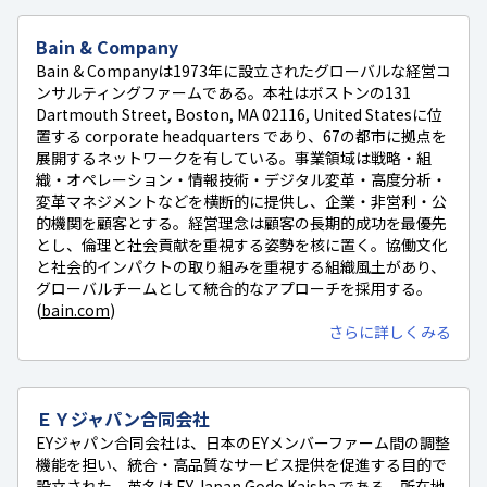
Bain & Company
Bain & Companyは1973年に設立されたグローバルな経営コ
ンサルティングファームである。本社はボストンの131
Dartmouth Street, Boston, MA 02116, United Statesに位
置する corporate headquarters であり、67の都市に拠点を
展開するネットワークを有している。事業領域は戦略・組
織・オペレーション・情報技術・デジタル変革・高度分析・
変革マネジメントなどを横断的に提供し、企業・非営利・公
的機関を顧客とする。経営理念は顧客の長期的成功を最優先
とし、倫理と社会貢献を重視する姿勢を核に置く。協働文化
と社会的インパクトの取り組みを重視する組織風土があり、
グローバルチームとして統合的なアプローチを採用する。
(
bain.com
)
さらに詳しくみる
ＥＹジャパン合同会社
EYジャパン合同会社は、日本のEYメンバーファーム間の調整
機能を担い、統合・高品質なサービス提供を促進する目的で
設立された。英名は EY Japan Godo Kaisha である。所在地