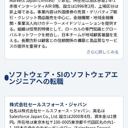
Markets Japan Limited）である。所在地は港区赤坂1-8-1
赤坂インターシティAIR 8階、設立は1996年2月、上場区分は
非上場である。事業内容は外国債券の売買・デリバティブ取
引・クレジット商品販売を中心に、金融機関・地域金融機
関・事業法人向けのテーラーメイドソリューションを提供す
る。組織は恒常的特徴として、ローカルの専門知識とグロー
バルネットワークを統合し、日本チームが地域顧客基盤を支
える。長期方針は顧客との信頼関係の構築と高品質なサービ
スの提供を重視する。
さらに詳しくみる
ソフトウェア・SIのソフトウェアエ
ンジニアへの転職
株式会社セールスフォース・ジャパン
社名は株式会社セールスフォース・ジャパン、英名は
Salesforce Japan Co., Ltd. 設立は2000年4月、資本金は1億
円。所在地は東京本社〒100-0005東京都千代田区丸の内1-
1-3日本生命丸の内ガーデンタワー（Salesforce Tower）。