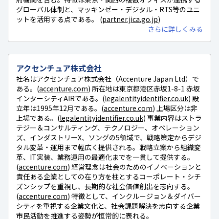
グローバル体制と、マッキンゼー・デジタル・RTS等のユニ
ットを活用する点である。 (
partner.jica.go.jp
)
さらに詳しくみる
アクセンチュア株式会社
社名はアクセンチュア株式会社（Accenture Japan Ltd）で
ある。(
accenture.com
) 所在地は東京都港区赤坂1-8-1 赤坂
インターシティAIRである。(
legalentityidentifier.co.uk
) 設
立年は1995年12月である。(
accenture.com
) 上場区分は非
上場である。(
legalentityidentifier.co.uk
) 事業内容はストラ
テジー＆コンサルティング、テクノロジー、オペレーション
ズ、インダストリーX、ソングの5領域で、戦略策定からデジ
タル変革・運用まで幅広く提供される。戦略立案から組織変
革、IT実装、業務運用の最適化までを一貫して提供する。
(
accenture.com
) 経営理念は社会のためのイノベーションと
責任ある企業としての在り方を柱とするコーポレート・シチ
ズンシップを重視し、長期的な社会価値創出を志向する。
(
accenture.com
) 特徴として、インクルージョン＆ダイバー
シティを重視する企業文化と、社会課題解決を志向する企業
市民活動を推進する姿勢が恒常的に表れる。