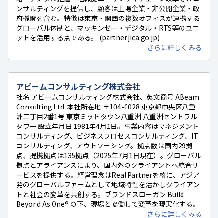
ンサルティングを提供し、顧客は上場企業・非公開企業・政
府機関を含む。特徴は東京・関西の複数オフィスが連携する
グローバル体制と、マッキンゼー・デジタル・RTS等のユニ
ットを活用する点である。 (
partner.jica.go.jp
)
さらに詳しくみる
アビームコンサルティング株式会社
社名 アビームコンサルティング株式会社、英文商号 ABeam
Consulting Ltd. 本社所在地 〒104-0028 東京都中央区八重
洲二丁目2番1号 東京ミッドタウン八重洲 八重洲セントラル
タワー 設立年月日 1981年4月1日。事業内容はマネジメント
コンサルティング、ビジネスプロセスコンサルティング、IT
コンサルティング、アウトソーシング。拠点数は国内29拠
点、提携拠点は135拠点（2025年7月1日現在）。グローバル
拠点とアライアンスにより、国内外のクライアントへ統合サ
ービスを提供する。経営理念はReal Partnerを核に、アジア
発のグローバルファームとして地域特性を活かしクライアン
トと社会の変革を共創する。ブランドスローガン Build
Beyond As One® の下、現場と協働して変革を現実化する。
さらに詳しくみる