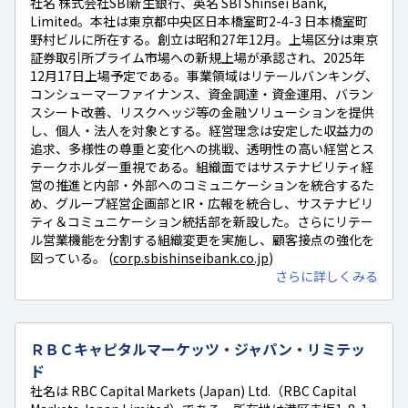
社名 株式会社SBI新生銀行、英名 SBI Shinsei Bank,
Limited。本社は東京都中央区日本橋室町2-4-3 日本橋室町
野村ビルに所在する。創立は昭和27年12月。上場区分は東京
証券取引所プライム市場への新規上場が承認され、2025年
12月17日上場予定である。事業領域はリテールバンキング、
コンシューマーファイナンス、資金調達・資金運用、バラン
スシート改善、リスクヘッジ等の金融ソリューションを提供
し、個人・法人を対象とする。経営理念は安定した収益力の
追求、多様性の尊重と変化への挑戦、透明性の高い経営とス
テークホルダー重視である。組織面ではサステナビリティ経
営の推進と内部・外部へのコミュニケーションを統合するた
め、グループ経営企画部とIR・広報を統合し、サステナビリ
ティ＆コミュニケーション統括部を新設した。さらにリテー
ル営業機能を分割する組織変更を実施し、顧客接点の強化を
図っている。 (
corp.sbishinseibank.co.jp
)
さらに詳しくみる
ＲＢＣキャピタルマーケッツ・ジャパン・リミテッ
ド
社名は RBC Capital Markets (Japan) Ltd.（RBC Capital