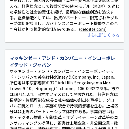
ーを核とし、国内外の多国籍企業や主要日本企業を顧客に据
える。経営理念として複数分野の統合モデル（MDM）を通じ
た卓越性と社会的責任を掲げ、長期的な価値創造を追求す
る。組織構造としては、出資がパートナーに限定されたグル
ープ体制を採用し、ガバナンスとコーポレート機能をこの合
同会社が担う恒常的な仕組みである。 (
deloitte.com
)
さらに詳しくみる
マッキンゼー・アンド・カンパニー・インコーポレ
イテッド・ジャパン
マッキンゼー・アンド・カンパニー・インコーポレイテッ
ド・ジャパンの英名はMcKinsey & Company, Inc., Japan。
所在地は東京都港区の32F Ark Hills Sengokuyama Mori
Tower 9-10、Roppongi 1-chome、106-0032である。設立
は1971年2月、日本オフィスとして開設された。経営理念は
長期的・持続可能な成長と社会価値の創出を重視し、グロー
バル知見とローカル実務の統合で持続的影響を生む。上場区
分は非上場のパートナーシップ体制である。事業内容は戦
略・デジタル推進・組織変革・サプライチェーン改革等のコ
ンサルティングを提供し、顧客は上場企業・非公開企業・政
府機関を含む。特徴は東京・関西の複数オフィスが連携する