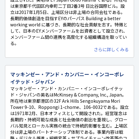
は東京都千代田区内幸町二丁目2番3号 日比谷国際ビル。設
立は2017年1月5日、上場区分は非上場の合同会社である。
長期的価値創造を目指すEYのパーパス Building a better
working world に基づき、長期的な社会貢献を志す。特徴と
して、日本のEYメンバーファームを出資者として設立され、
メンバーファーム間の連携を高度化する組織構造を取ってい
る。
さらに詳しくみる
マッキンゼー・アンド・カンパニー・インコーポレ
イテッド・ジャパン
マッキンゼー・アンド・カンパニー・インコーポレイテッ
ド・ジャパンの英名はMcKinsey & Company, Inc., Japan。
所在地は東京都港区の32F Ark Hills Sengokuyama Mori
Tower 9-10、Roppongi 1-chome、106-0032である。設立
は1971年2月、日本オフィスとして開設された。経営理念は
長期的・持続可能な成長と社会価値の創出を重視し、グロー
バル知見とローカル実務の統合で持続的影響を生む。上場区
分は非上場のパートナーシップ体制である。事業内容は戦
略・デジタル推進・組織変革・サプライチェーン改革等のコ