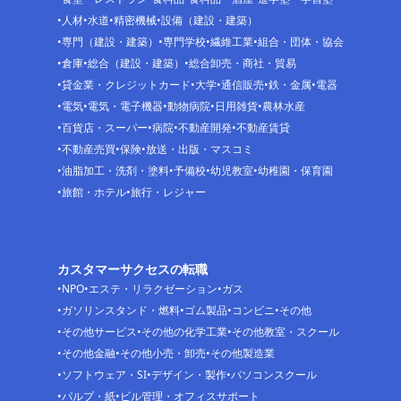
人材
水道
精密機械
設備（建設・建築）
専門（建設・建築）
専門学校
繊維工業
組合・団体・協会
倉庫
総合（建設・建築）
総合卸売・商社・貿易
貸金業・クレジットカード
大学
通信販売
鉄・金属
電器
電気
電気・電子機器
動物病院
日用雑貨
農林水産
百貨店・スーパー
病院
不動産開発
不動産賃貸
不動産売買
保険
放送・出版・マスコミ
油脂加工・洗剤・塗料
予備校
幼児教室
幼稚園・保育園
旅館・ホテル
旅行・レジャー
カスタマーサクセスの転職
NPO
エステ・リラクゼーション
ガス
ガソリンスタンド・燃料
ゴム製品
コンビニ
その他
その他サービス
その他の化学工業
その他教室・スクール
その他金融
その他小売・卸売
その他製造業
ソフトウェア・SI
デザイン・製作
パソコンスクール
パルプ・紙
ビル管理・オフィスサポート