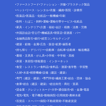
ファーストフード
ファッション・洋服
プラスチック製品
ペット
リース・レンタル
衣服・繊維
医院・診療所
医薬品
医薬品・化粧品
一般機械
印刷
飲料・たばこ・飼料
運輸
運輸付帯サービス
化粧品
家具・インテリア
介護・福祉
会計・税務・法務・労務
外国語会話
官公庁
機械器具
喫茶店
居酒屋・バー
金融商品取引
銀行
経営コンサルティング
建築・鉱物・金属
広告・販促
鉱業
歯医者
持ち帰り・デリバリー
自動車・自転車
自動車・輸送機器
書籍・文房具・がん具
小学校・中学校・高校
床屋・美容院
情報通信・インターネット
食堂・レストラン
食料品
食料品・酒屋
進学塾・学習塾
人材
水道
精密機械
設備（建設・建築）
専門（建設・建築）
専門学校
繊維工業
組合・団体・協会
倉庫
総合（建設・建築）
総合卸売・商社・貿易
貸金業・クレジットカード
大学
通信販売
鉄・金属
電器
電気
電気・電子機器
動物病院
日用雑貨
農林水産
百貨店・スーパー
病院
不動産開発
不動産賃貸