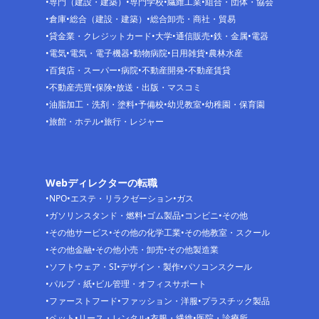
専門（建設・建築）
専門学校
繊維工業
組合・団体・協会
倉庫
総合（建設・建築）
総合卸売・商社・貿易
貸金業・クレジットカード
大学
通信販売
鉄・金属
電器
電気
電気・電子機器
動物病院
日用雑貨
農林水産
百貨店・スーパー
病院
不動産開発
不動産賃貸
不動産売買
保険
放送・出版・マスコミ
油脂加工・洗剤・塗料
予備校
幼児教室
幼稚園・保育園
旅館・ホテル
旅行・レジャー
Webディレクターの転職
NPO
エステ・リラクゼーション
ガス
ガソリンスタンド・燃料
ゴム製品
コンビニ
その他
その他サービス
その他の化学工業
その他教室・スクール
その他金融
その他小売・卸売
その他製造業
ソフトウェア・SI
デザイン・製作
パソコンスクール
パルプ・紙
ビル管理・オフィスサポート
ファーストフード
ファッション・洋服
プラスチック製品
ペット
リース・レンタル
衣服・繊維
医院・診療所