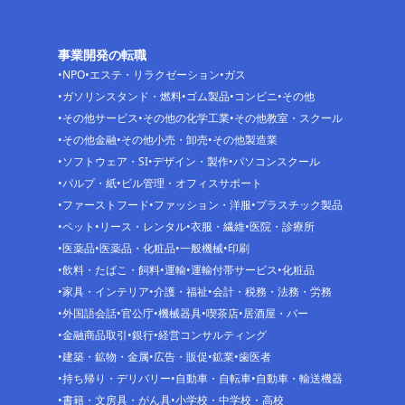
事業開発の転職
NPO
エステ・リラクゼーション
ガス
ガソリンスタンド・燃料
ゴム製品
コンビニ
その他
その他サービス
その他の化学工業
その他教室・スクール
その他金融
その他小売・卸売
その他製造業
ソフトウェア・SI
デザイン・製作
パソコンスクール
パルプ・紙
ビル管理・オフィスサポート
ファーストフード
ファッション・洋服
プラスチック製品
ペット
リース・レンタル
衣服・繊維
医院・診療所
医薬品
医薬品・化粧品
一般機械
印刷
飲料・たばこ・飼料
運輸
運輸付帯サービス
化粧品
家具・インテリア
介護・福祉
会計・税務・法務・労務
外国語会話
官公庁
機械器具
喫茶店
居酒屋・バー
金融商品取引
銀行
経営コンサルティング
建築・鉱物・金属
広告・販促
鉱業
歯医者
持ち帰り・デリバリー
自動車・自転車
自動車・輸送機器
書籍・文房具・がん具
小学校・中学校・高校