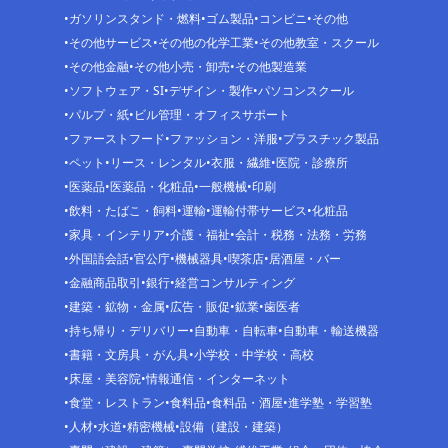
ガソリンスタンド・燃料
ゴム製品
コンビニ
その他
その他サービス
その他の化学工業
その他教室・スクール
その他金融
その他小売・卸売
その他製造業
ソフトウェア・SI
デザイン・製作
パソコンスクール
パルプ・紙
ビル管理・オフィスサポート
ファーストフード
ファッション・洋服
プラスチック製品
ペット
リース・レンタル
衣服・繊維
医院・診療所
医薬品
医薬品・化粧品
一般機械
印刷
飲料・たばこ・飼料
運輸
運輸付帯サービス
化粧品
家具・インテリア
介護・福祉
会計・税務・法務・労務
外国語会話
官公庁
機械器具
喫茶店
居酒屋・バー
金融商品取引
銀行
経営コンサルティング
建築・鉱物・金属
広告・販促
鉱業
歯医者
持ち帰り・デリバリー
自動車・自転車
自動車・輸送機器
書籍・文房具・がん具
小学校・中学校・高校
床屋・美容院
情報通信・インターネット
食堂・レストラン
食料品
食料品・酒屋
進学塾・学習塾
人材
水道
精密機械
設備（建設・建築）