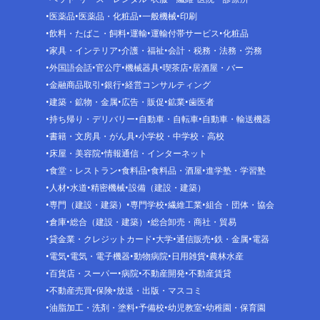
医薬品
医薬品・化粧品
一般機械
印刷
飲料・たばこ・飼料
運輸
運輸付帯サービス
化粧品
家具・インテリア
介護・福祉
会計・税務・法務・労務
外国語会話
官公庁
機械器具
喫茶店
居酒屋・バー
金融商品取引
銀行
経営コンサルティング
建築・鉱物・金属
広告・販促
鉱業
歯医者
持ち帰り・デリバリー
自動車・自転車
自動車・輸送機器
書籍・文房具・がん具
小学校・中学校・高校
床屋・美容院
情報通信・インターネット
食堂・レストラン
食料品
食料品・酒屋
進学塾・学習塾
人材
水道
精密機械
設備（建設・建築）
専門（建設・建築）
専門学校
繊維工業
組合・団体・協会
倉庫
総合（建設・建築）
総合卸売・商社・貿易
貸金業・クレジットカード
大学
通信販売
鉄・金属
電器
電気
電気・電子機器
動物病院
日用雑貨
農林水産
百貨店・スーパー
病院
不動産開発
不動産賃貸
不動産売買
保険
放送・出版・マスコミ
油脂加工・洗剤・塗料
予備校
幼児教室
幼稚園・保育園