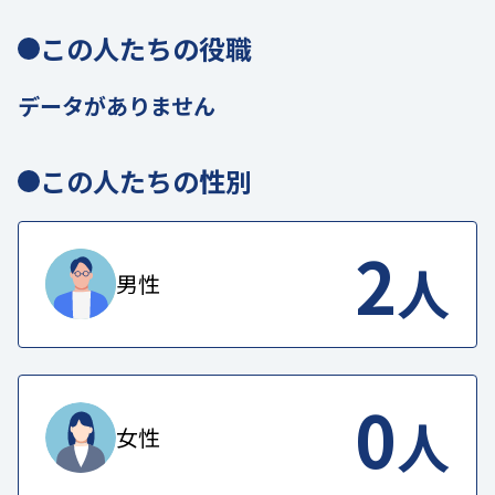
この人たちの役職
データがありません
この人たちの性別
2
人
男性
0
人
女性