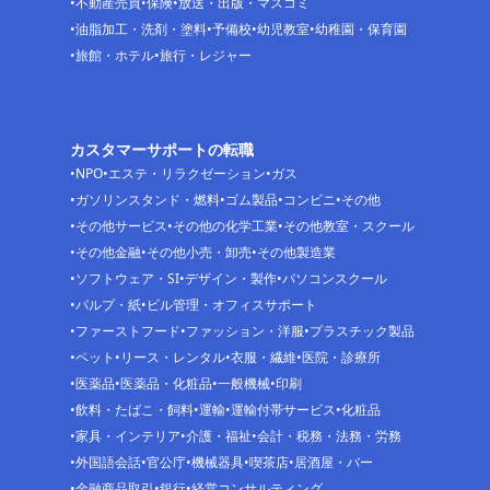
不動産売買
保険
放送・出版・マスコミ
油脂加工・洗剤・塗料
予備校
幼児教室
幼稚園・保育園
旅館・ホテル
旅行・レジャー
カスタマーサポートの転職
NPO
エステ・リラクゼーション
ガス
ガソリンスタンド・燃料
ゴム製品
コンビニ
その他
その他サービス
その他の化学工業
その他教室・スクール
その他金融
その他小売・卸売
その他製造業
ソフトウェア・SI
デザイン・製作
パソコンスクール
パルプ・紙
ビル管理・オフィスサポート
ファーストフード
ファッション・洋服
プラスチック製品
ペット
リース・レンタル
衣服・繊維
医院・診療所
医薬品
医薬品・化粧品
一般機械
印刷
飲料・たばこ・飼料
運輸
運輸付帯サービス
化粧品
家具・インテリア
介護・福祉
会計・税務・法務・労務
外国語会話
官公庁
機械器具
喫茶店
居酒屋・バー
金融商品取引
銀行
経営コンサルティング