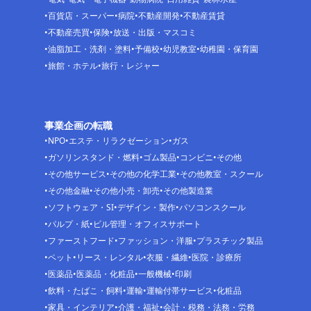
百貨店・スーパー
病院
不動産開発
不動産賃貸
不動産売買
保険
放送・出版・マスコミ
油脂加工・洗剤・塗料
予備校
幼児教室
幼稚園・保育園
旅館・ホテル
旅行・レジャー
事業企画の転職
NPO
エステ・リラクゼーション
ガス
ガソリンスタンド・燃料
ゴム製品
コンビニ
その他
その他サービス
その他の化学工業
その他教室・スクール
その他金融
その他小売・卸売
その他製造業
ソフトウェア・SI
デザイン・製作
パソコンスクール
パルプ・紙
ビル管理・オフィスサポート
ファーストフード
ファッション・洋服
プラスチック製品
ペット
リース・レンタル
衣服・繊維
医院・診療所
医薬品
医薬品・化粧品
一般機械
印刷
飲料・たばこ・飼料
運輸
運輸付帯サービス
化粧品
家具・インテリア
介護・福祉
会計・税務・法務・労務