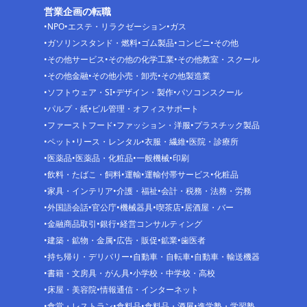
営業企画の転職
NPO
エステ・リラクゼーション
ガス
ガソリンスタンド・燃料
ゴム製品
コンビニ
その他
その他サービス
その他の化学工業
その他教室・スクール
その他金融
その他小売・卸売
その他製造業
ソフトウェア・SI
デザイン・製作
パソコンスクール
パルプ・紙
ビル管理・オフィスサポート
ファーストフード
ファッション・洋服
プラスチック製品
ペット
リース・レンタル
衣服・繊維
医院・診療所
医薬品
医薬品・化粧品
一般機械
印刷
飲料・たばこ・飼料
運輸
運輸付帯サービス
化粧品
家具・インテリア
介護・福祉
会計・税務・法務・労務
外国語会話
官公庁
機械器具
喫茶店
居酒屋・バー
金融商品取引
銀行
経営コンサルティング
建築・鉱物・金属
広告・販促
鉱業
歯医者
持ち帰り・デリバリー
自動車・自転車
自動車・輸送機器
書籍・文房具・がん具
小学校・中学校・高校
床屋・美容院
情報通信・インターネット
食堂・レストラン
食料品
食料品・酒屋
進学塾・学習塾