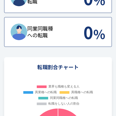
転職
0
%
同業同職種
への転職
転職割合チャート