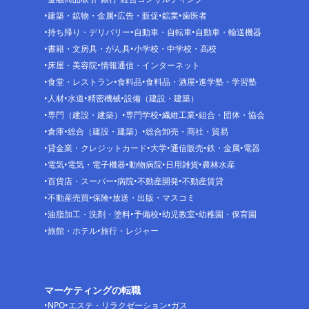
建築・鉱物・金属
広告・販促
鉱業
歯医者
持ち帰り・デリバリー
自動車・自転車
自動車・輸送機器
書籍・文房具・がん具
小学校・中学校・高校
床屋・美容院
情報通信・インターネット
食堂・レストラン
食料品
食料品・酒屋
進学塾・学習塾
人材
水道
精密機械
設備（建設・建築）
専門（建設・建築）
専門学校
繊維工業
組合・団体・協会
倉庫
総合（建設・建築）
総合卸売・商社・貿易
貸金業・クレジットカード
大学
通信販売
鉄・金属
電器
電気
電気・電子機器
動物病院
日用雑貨
農林水産
百貨店・スーパー
病院
不動産開発
不動産賃貸
不動産売買
保険
放送・出版・マスコミ
油脂加工・洗剤・塗料
予備校
幼児教室
幼稚園・保育園
旅館・ホテル
旅行・レジャー
マーケティングの転職
NPO
エステ・リラクゼーション
ガス