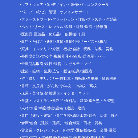
ソフトウェア・SI
デザイン・製作
パソコンスクール
パルプ・紙
ビル管理・オフィスサポート
ファーストフード
ファッション・洋服
プラスチック製品
ペット
リース・レンタル
衣服・繊維
医院・診療所
医薬品
医薬品・化粧品
一般機械
印刷
飲料・たばこ・飼料
運輸
運輸付帯サービス
化粧品
家具・インテリア
介護・福祉
会計・税務・法務・労務
外国語会話
官公庁
機械器具
喫茶店
居酒屋・バー
金融商品取引
銀行
経営コンサルティング
建築・鉱物・金属
広告・販促
鉱業
歯医者
持ち帰り・デリバリー
自動車・自転車
自動車・輸送機器
書籍・文房具・がん具
小学校・中学校・高校
床屋・美容院
情報通信・インターネット
食堂・レストラン
食料品
食料品・酒屋
進学塾・学習塾
人材
水道
精密機械
設備（建設・建築）
専門（建設・建築）
専門学校
繊維工業
組合・団体・協会
倉庫
総合（建設・建築）
総合卸売・商社・貿易
貸金業・クレジットカード
大学
通信販売
鉄・金属
電器
電気
電気・電子機器
動物病院
日用雑貨
農林水産