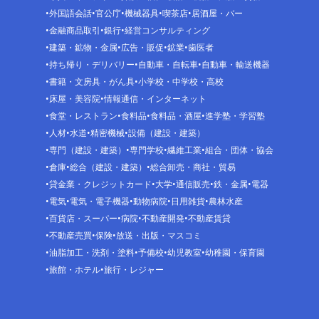
外国語会話
官公庁
機械器具
喫茶店
居酒屋・バー
金融商品取引
銀行
経営コンサルティング
建築・鉱物・金属
広告・販促
鉱業
歯医者
持ち帰り・デリバリー
自動車・自転車
自動車・輸送機器
書籍・文房具・がん具
小学校・中学校・高校
床屋・美容院
情報通信・インターネット
食堂・レストラン
食料品
食料品・酒屋
進学塾・学習塾
人材
水道
精密機械
設備（建設・建築）
専門（建設・建築）
専門学校
繊維工業
組合・団体・協会
倉庫
総合（建設・建築）
総合卸売・商社・貿易
貸金業・クレジットカード
大学
通信販売
鉄・金属
電器
電気
電気・電子機器
動物病院
日用雑貨
農林水産
百貨店・スーパー
病院
不動産開発
不動産賃貸
不動産売買
保険
放送・出版・マスコミ
油脂加工・洗剤・塗料
予備校
幼児教室
幼稚園・保育園
旅館・ホテル
旅行・レジャー