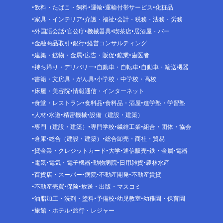
飲料・たばこ・飼料
運輸
運輸付帯サービス
化粧品
家具・インテリア
介護・福祉
会計・税務・法務・労務
外国語会話
官公庁
機械器具
喫茶店
居酒屋・バー
金融商品取引
銀行
経営コンサルティング
建築・鉱物・金属
広告・販促
鉱業
歯医者
持ち帰り・デリバリー
自動車・自転車
自動車・輸送機器
書籍・文房具・がん具
小学校・中学校・高校
床屋・美容院
情報通信・インターネット
食堂・レストラン
食料品
食料品・酒屋
進学塾・学習塾
人材
水道
精密機械
設備（建設・建築）
専門（建設・建築）
専門学校
繊維工業
組合・団体・協会
倉庫
総合（建設・建築）
総合卸売・商社・貿易
貸金業・クレジットカード
大学
通信販売
鉄・金属
電器
電気
電気・電子機器
動物病院
日用雑貨
農林水産
百貨店・スーパー
病院
不動産開発
不動産賃貸
不動産売買
保険
放送・出版・マスコミ
油脂加工・洗剤・塗料
予備校
幼児教室
幼稚園・保育園
旅館・ホテル
旅行・レジャー