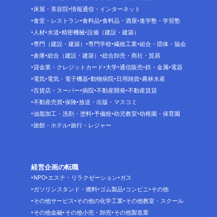
床屋・美容院
情報通信・インターネット
食堂・レストラン
食料品
食料品・酒屋
進学塾・学習塾
人材
水道
精密機械
設備（建設・建築）
専門（建設・建築）
専門学校
繊維工業
組合・団体・協会
倉庫
総合（建設・建築）
総合卸売・商社・貿易
貸金業・クレジットカード
大学
通信販売
鉄・金属
電器
電気
電気・電子機器
動物病院
日用雑貨
農林水産
百貨店・スーパー
病院
不動産開発
不動産賃貸
不動産売買
保険
放送・出版・マスコミ
油脂加工・洗剤・塗料
予備校
幼児教室
幼稚園・保育園
旅館・ホテル
旅行・レジャー
経営企画の転職
NPO
エステ・リラクゼーション
ガス
ガソリンスタンド・燃料
ゴム製品
コンビニ
その他
その他サービス
その他の化学工業
その他教室・スクール
その他金融
その他小売・卸売
その他製造業