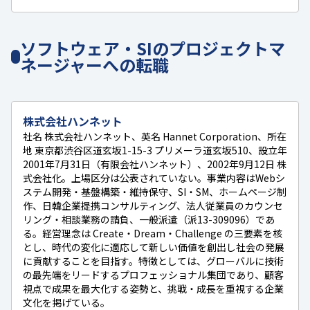
ソフトウェア・SIのプロジェクトマ
ネージャーへの転職
株式会社ハンネット
社名 株式会社ハンネット、英名 Hannet Corporation、所在
地 東京都渋谷区道玄坂1-15-3 プリメーラ道玄坂510、設立年
2001年7月31日（有限会社ハンネット）、2002年9月12日 株
式会社化。上場区分は公表されていない。事業内容はWebシ
ステム開発・基盤構築・維持保守、SI・SM、ホームページ制
作、日韓企業提携コンサルティング、法人従業員のカウンセ
リング・相談業務の請負、一般派遣（派13-309096）であ
る。経営理念は Create・Dream・Challenge の三要素を核
とし、時代の変化に適応して新しい価値を創出し社会の発展
に貢献することを目指す。特徴としては、グローバルに技術
の最先端をリードするプロフェッショナル集団であり、顧客
視点で成果を最大化する姿勢と、挑戦・成長を重視する企業
文化を掲げている。