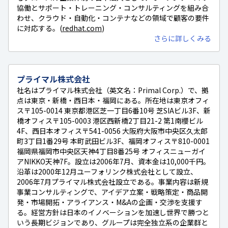
協働とサポート・トレーニング・コンサルティングを組み合
わせ、クラウド・自動化・コンテナなどの領域で顧客の要件
に対応する。(
redhat.com
)
さらに詳しくみる
プライマル株式会社
社名はプライマル株式会社（英文名：Primal Corp.）で、拠
点は東京・新橋・西日本・福岡にある。所在地は東京オフィ
ス〒105-0014 東京都港区芝一丁目6番10号 芝SIAビル3F、新
橋オフィス〒105-0003 港区西新橋2丁目21-2 第1南櫻ビル
4F、西日本オフィス〒541-0056 大阪府大阪市中央区久太郎
町3丁目1番29号 本町武田ビル3F、福岡オフィス〒810-0001
福岡県福岡市中央区天神4丁目8番25号 オフィスニューガイ
アNIKKO天神7F。設立は2006年7月、資本金は10,000千円。
沿革は2000年12月ユーフォリンク株式会社として設立、
2006年7月プライマル株式会社設立である。事業内容は新規
事業コンサルティングで、アイデア立案・戦略策定・商品開
発・市場開拓・アライアンス・M&Aの企画・交渉を支援す
る。経営方針は日本のイノベーションを加速し世界で勝つと
いう長期ビジョンであり、グループは完全独立系の企業群と