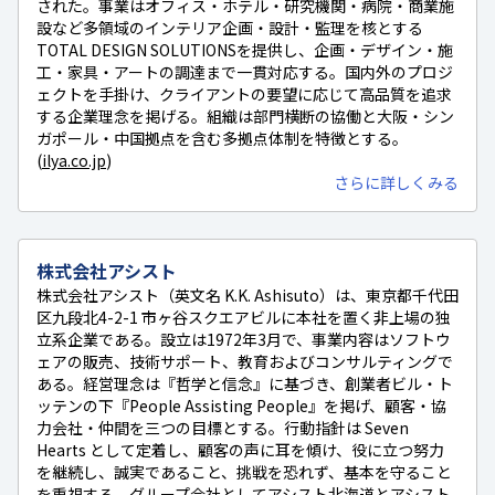
された。事業はオフィス・ホテル・研究機関・病院・商業施
設など多領域のインテリア企画・設計・監理を核とする
TOTAL DESIGN SOLUTIONSを提供し、企画・デザイン・施
工・家具・アートの調達まで一貫対応する。国内外のプロジ
ェクトを手掛け、クライアントの要望に応じて高品質を追求
する企業理念を掲げる。組織は部門横断の協働と大阪・シン
ガポール・中国拠点を含む多拠点体制を特徴とする。
(
ilya.co.jp
)
さらに詳しくみる
株式会社アシスト
株式会社アシスト（英文名 K.K. Ashisuto）は、東京都千代田
区九段北4-2-1 市ヶ谷スクエアビルに本社を置く非上場の独
立系企業である。設立は1972年3月で、事業内容はソフトウ
ェアの販売、技術サポート、教育およびコンサルティングで
ある。経営理念は『哲学と信念』に基づき、創業者ビル・ト
ッテンの下『People Assisting People』を掲げ、顧客・協
力会社・仲間を三つの目標とする。行動指針は Seven
Hearts として定着し、顧客の声に耳を傾け、役に立つ努力
を継続し、誠実であること、挑戦を恐れず、基本を守ること
を重視する。グループ会社としてアシスト北海道とアシスト