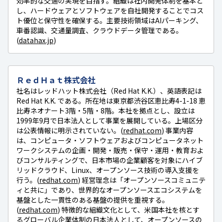
効率的な交通の実現を目指す。組織は社内開発体制を基本と
し、ハードウェアとソフトウェアを自社開発することでコス
ト優位と保守性を確保する。主要技術領域はAIパーキング、
車番認識、交通量調査、クラウドデータ管理である。
(
datahax.jp
)
ＲｅｄＨａｔ株式会社
社名はレッドハット株式会社（Red Hat K.K.）、英語表記は
Red Hat K.K. である。所在地は東京都渋谷区恵比寿4-1-18 恵
比寿ネオナート3階・5階・8階。本社を拠点とし、設立は
1999年9月で日本法人として事業を展開している。上場区分
は公表情報に明示されていない。(
redhat.com
) 事業内容
は、コンピュータ・ソフトウェアおよびコンピュータネット
ワークシステムの企画・開発・販売・保守・運用・教育およ
びコンサルティングで、日本市場の企業顧客を対象にハイブ
リッドクラウド、Linux、オープンソース技術の導入支援を
行う。(
redhat.com
) 経営理念は「オープンソースコミュニテ
ィと共に」であり、世界的なオープンソースエコシステムを
基盤とした一貫性のある基盤の提供を重視する。
(
redhat.com
) 特徴的な組織文化として、米国本社を核とす
るグローバル企業体制の日本法人として、オープンソースの