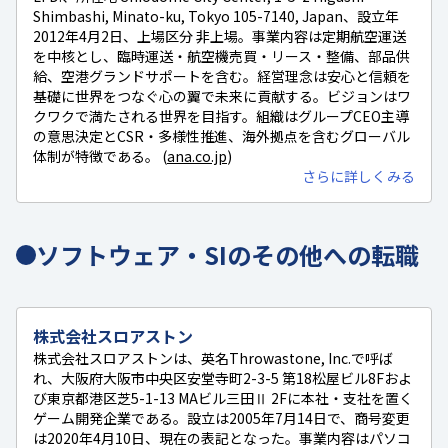
Shimbashi, Minato-ku, Tokyo 105-7140, Japan、設立年
2012年4月2日、上場区分 非上場。事業内容は定期航空運送
を中核とし、臨時運送・航空機売買・リース・整備、部品供
給、空港グランドサポートを含む。経営理念は安心と信頼を
基礎に世界をつなぐ心の翼で未来に貢献する。ビジョンはワ
クワクで満たされる世界を目指す。組織はグループCEO主導
の意思決定とCSR・多様性推進、海外拠点を含むグローバル
体制が特徴である。 (
ana.co.jp
)
さらに詳しくみる
ソフトウェア・SIのその他への転職
株式会社スロアストン
株式会社スロアストンは、英名Throwastone, Inc.で呼ば
れ、大阪府大阪市中央区安堂寺町2-3-5 第18松屋ビル8Fおよ
び東京都港区芝5-1-13 MAビル三田Ⅱ 2Fに本社・支社を置く
ゲーム開発企業である。設立は2005年7月14日で、商号変更
は2020年4月10日、現在の表記となった。事業内容はパソコ