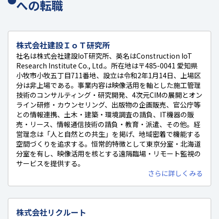
への転職
株式会社建設ＩｏＴ研究所
社名は株式会社建設IoT研究所、英名はConstruction IoT
Research Institute Co., Ltd.。所在地は〒485-0041 愛知県
小牧市小牧五丁目711番地、設立は令和2年1月14日、上場区
分は非上場である。事業内容は映像活用を軸とした施工管理
技術のコンサルティング・研究開発、4次元CIMの展開とオン
ライン研修・カウンセリング、出版物の企画販売、官公庁等
との情報連携、土木・建築・環境調査の請負、IT機器の販
売・リース、情報通信技術の請負・教育・派遣、その他。経
営理念は「人と自然との共生」を掲げ、地域密着で機能する
空間づくりを追求する。恒常的特徴として東京分室・北海道
分室を有し、映像活用を核とする遠隔臨場・リモート監視の
サービスを提供する。
さらに詳しくみる
株式会社リクルート