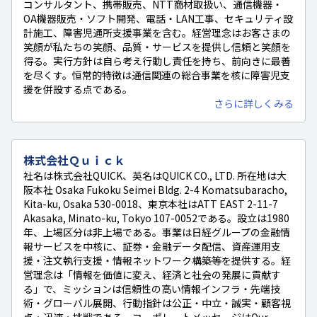
コンサルタント、携帯販売、NTT商材取扱い、通信機器・
OA機器販売・ソフト開発、電話・LAN工事、セキュリティ設
計施工、障害児通所支援事業を含む。経営理念はお客さまの
笑顔が私たちの笑顔、品質・サービスを提供し信頼と笑顔を
得る。実行方針は自ら考え行動し責任を持ち、前向きに最善
を尽くす。恒常的特徴は通信関連の総合事業を核に障害児支
援を併設する点である。
さらに詳しくみる
株式会社Ｑｕｉｃｋ
社名は株式会社QUICK、英名はQUICK CO., LTD. 所在地は大
阪本社 Osaka Fukoku Seimei Bldg. 2-4 Komatsubaracho,
Kita-ku, Osaka 530-0018、東京本社はATT EAST 2-11-7
Akasaka, Minato-ku, Tokyo 107-0052である。設立は1980
年、上場区分は非上場である。事業は日経グループの金融情
報サービスを中核に、証券・金融データ配信、資産運用支
援・注文執行支援・情報ネットワーク構築等を提供する。経
営理念は「情報を価値に変え、経済と社会の発展に貢献す
る」で、ミッションは信頼性の高い情報インフラ・先端技
術・グローバル展開、行動指針は公正・中立・誠実・顧客視
点・迅速・挑戦である。コーポレートメッセージはOur