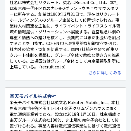
社名は株式会社リクルート、英名はRecruit Co., Ltd.、本社
は東京都千代田区丸の内1-9-2グラントウキョウサウスタワ
ーに所在する。創業は1960年3月31日で、現在はリクルート
ホールディングスのグループ企業として位置づけられる。事
業は人材関連を主軸に、ライフイベント・ライフスタイル領
域の情報提供・ソリューションへ展開する。経営理念は個の
尊重と情熱への賭けを核とし、長期的にはまだ出会いを創出
することを目指す。CO-ENと呼ぶ恒常的な組織文化を通じ、
社内外の協働・協創を促進する。国内7社統合を経て新生リ
クルート体制を構築し、グループ全体で柔軟な働き方を推進
している。上場区分はグループ全体として東京証券取引所に
上場している。 (
recruit.co.jp
)
さらに詳しくみる
楽天モバイル株式会社
楽天モバイル株式会社は英文名 Rakuten Mobile, Inc.、本社
を東京都世田谷区玉川1-14-1 楽天クリムゾンハウスに置く
電気通信事業者である。設立は2018年1月10日。株主構成は
楽天グループ株式会社100％、非上場の完全子会社として位
置づけられる。事業内容は電気通信事業法に基づく電気通信