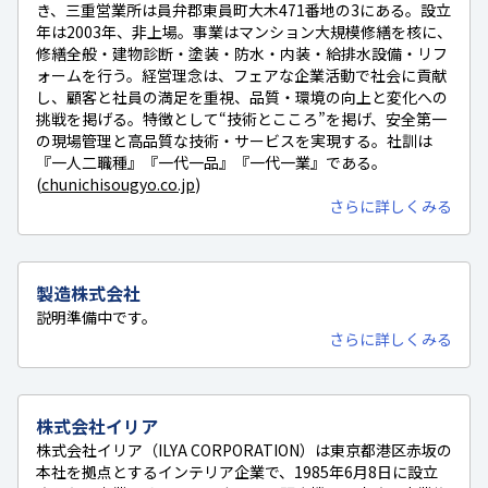
き、三重営業所は員弁郡東員町大木471番地の3にある。設立
年は2003年、非上場。事業はマンション大規模修繕を核に、
修繕全般・建物診断・塗装・防水・内装・給排水設備・リフ
ォームを行う。経営理念は、フェアな企業活動で社会に貢献
し、顧客と社員の満足を重視、品質・環境の向上と変化への
挑戦を掲げる。特徴として“技術とこころ”を掲げ、安全第一
の現場管理と高品質な技術・サービスを実現する。社訓は
『一人二職種』『一代一品』『一代一業』である。
(
chunichisougyo.co.jp
)
さらに詳しくみる
製造株式会社
説明準備中です。
さらに詳しくみる
株式会社イリア
株式会社イリア（ILYA CORPORATION）は東京都港区赤坂の
本社を拠点とするインテリア企業で、1985年6月8日に設立