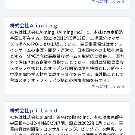
さらに詳しくみる
株式会社Ａｉｍｉｎｇ
社名は株式会社Aiming（Aiming Inc.）で、本社は東京都渋
谷区に所在する。設立は2011年5月12日、上場区分はマザー
ズ市場へのIPOにより上場している。主要事業領域はオンラ
インゲームの企画・開発・運営で、日本国内外の市場を対象
とする。経営理念は高品質なゲームを継続的に提供し、国内
外で評価される企業を目指すことである。組織は経験豊富な
スタッフを核としたオープンな開発環境を特徴とし、新卒・
中途を問わず人材を育成する文化を有する。海外拠点として
台湾スタジオ・フィリピン拠点の設置実績を有する。
さらに詳しくみる
株式会社ｐｉｌａｎｄ
社名は株式会社piland、英名はpiland inc.、本社は東京都中
央区銀座1-12-4 N&Eビル7階、設立は2022年1月である。事
業内容はAI開発・コンサルティング、ビッグデータ解析、ソ
フトウェア開発を核としており、データ活用と高度なIT技術