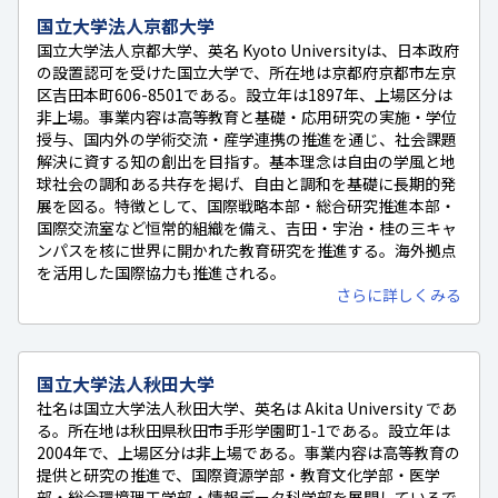
国立大学法人京都大学
国立大学法人京都大学、英名 Kyoto Universityは、日本政府
の設置認可を受けた国立大学で、所在地は京都府京都市左京
区吉田本町606-8501である。設立年は1897年、上場区分は
非上場。事業内容は高等教育と基礎・応用研究の実施・学位
授与、国内外の学術交流・産学連携の推進を通じ、社会課題
解決に資する知の創出を目指す。基本理念は自由の学風と地
球社会の調和ある共存を掲げ、自由と調和を基礎に長期的発
展を図る。特徴として、国際戦略本部・総合研究推進本部・
国際交流室など恒常的組織を備え、吉田・宇治・桂の三キャ
ンパスを核に世界に開かれた教育研究を推進する。海外拠点
を活用した国際協力も推進される。
さらに詳しくみる
国立大学法人秋田大学
社名は国立大学法人秋田大学、英名は Akita University であ
る。所在地は秋田県秋田市手形学園町1-1である。設立年は
2004年で、上場区分は非上場である。事業内容は高等教育の
提供と研究の推進で、国際資源学部・教育文化学部・医学
部・総合環境理工学部・情報データ科学部を展開しているで