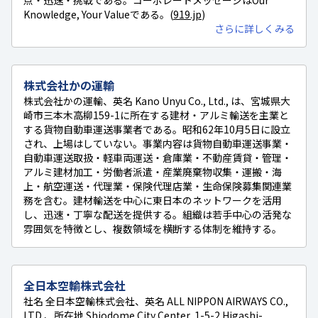
Knowledge, Your Valueである。(
919.jp
)
さらに詳しくみる
株式会社かの運輸
株式会社かの運輸、英名 Kano Unyu Co., Ltd., は、宮城県大
崎市三本木高柳159-1に所在する建材・アルミ輸送を主業と
する貨物自動車運送事業者である。昭和62年10月5日に設立
され、上場はしていない。事業内容は貨物自動車運送事業・
自動車運送取扱・軽車両運送・倉庫業・不動産賃貸・管理・
アルミ建材加工・労働者派遣・産業廃棄物収集・運搬・海
上・航空運送・代理業・保険代理店業・生命保険募集関連業
務を含む。建材輸送を中心に東日本のネットワークを活用
し、迅速・丁寧な配送を提供する。組織は若手中心の活発な
雰囲気を特徴とし、複数領域を横断する体制を維持する。
全日本空輸株式会社
社名 全日本空輸株式会社、英名 ALL NIPPON AIRWAYS CO.,
LTD.、所在地 Shiodome City Center, 1-5-2 Higashi-