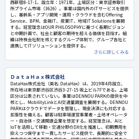
西新宿8-17-1、設立年：1971年、上場区分：東京証券取引
所プライム市場（3626）。事業は国内外のITサービスを提供
し、基幹系・アプリ開発・運用・クラウドを含むOffering
Service、BPM、金融IT、産業IT、地域IT Solutionsを展開
する。経営理念はOUR PHILOSOPHYに基づく長期ビジョン
と中期計画で、社会と顧客の期待を超える価値を目指す。組
織は持株会社制を核とするグループ体制で、グループ各社と
連携してITソリューションを提供する。
さらに詳しくみる
ＤａｔａＨａｘ株式会社
DataHax株式会社（英名: DataHax）は、2019年4月設立、
所在地は東京都渋谷区渋谷3-27-15 坂上ビル7Fである。上場
区分は公表されていない。事業はDENNOU PARKの提供を中
核とし、MobilityLinkとAI交通量調査を展開する。DENNOU
PARKはクラウドでデータを管理し、現金決済にも対応する
拡張性を備える。顧客は駐車場運営事業者・土地オペレータ
ー・自治体・交通関連企業を想定する。経営理念は、AIと
IoTを活用して移動・交通分野のDX化を推進し、初期費用を
抑えつつ保守まで一貫したサービス提供で、長期的に安全で