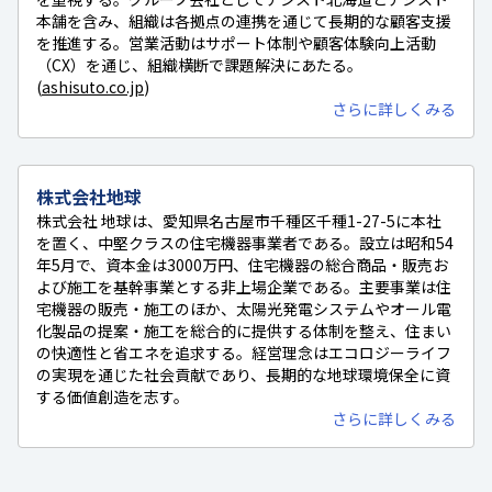
本舗を含み、組織は各拠点の連携を通じて長期的な顧客支援
を推進する。営業活動はサポート体制や顧客体験向上活動
（CX）を通じ、組織横断で課題解決にあたる。
(
ashisuto.co.jp
)
さらに詳しくみる
株式会社地球
株式会社 地球は、愛知県名古屋市千種区千種1-27-5に本社
を置く、中堅クラスの住宅機器事業者である。設立は昭和54
年5月で、資本金は3000万円、住宅機器の総合商品・販売お
よび施工を基幹事業とする非上場企業である。主要事業は住
宅機器の販売・施工のほか、太陽光発電システムやオール電
化製品の提案・施工を総合的に提供する体制を整え、住まい
の快適性と省エネを追求する。経営理念はエコロジーライフ
の実現を通じた社会貢献であり、長期的な地球環境保全に資
する価値創造を志す。
さらに詳しくみる