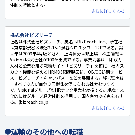
体制を特徴とする。
さらに詳しくみる
株式会社ビズリーチ
社名は株式会社ビズリーチ、英名はBizReach, Inc.、所在地
は東京都渋谷区渋谷2-15-1渋谷クロスタワー12Fである。設
立年は2009年4月頃とされ、上場区分は非上場、株主情報は
Visional株式会社が100%出資である。事業内容は、即戦力
人材と企業を結ぶ転職サイト「ビズリーチ」を核に、社内ス
カウト機能を備えるHRMOS関連製品群、OB/OG訪問サービ
ス「ビズリーチ・キャンパス」などを展開する。経営理念は
「すべての人が自分の可能性を信じられる社会をつくる」
で、VisionalグループのHRテック事業を統括する。組織・文
化的にはグループ経営体制を採用し、国内各地の拠点を有す
る。(
bizreach.co.jp
)
さらに詳しくみる
運輸のその他への転職