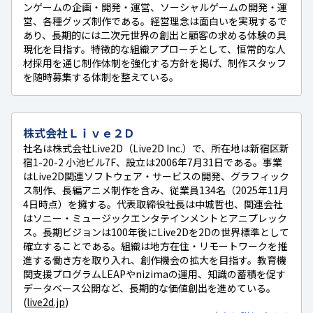
ンゲームの企画・開発・運営、ソーシャルゲームの開発・運
営、各種グッズ制作である。経営理念は面白いを実現するで
あり、長期的には二次元世界の創出と顧客の求める体験の具
現化を目指す。特徴的な組織アプローチとして、恒常的な人
材採用を通じ制作体制を強化する方針を掲げ、制作スタッフ
を随時募集する体制を整えている。
株式会社Ｌｉｖｅ２Ｄ
社名は株式会社Live2D（Live2D Inc.）で、所在地は新宿区新
宿1-20-2 小池ビル7F、設立は2006年7月31日である。事業
はLive2D関連ソフトウェア・サービスの開発、グラフィック
ス制作、長編アニメ制作を含み、従業員134名（2025年11月
4日時点）を擁する。代表取締役社長は中城哲也、関連会社
はソニー・ミュージックエンタテインメントとアニプレック
ス。長期ビジョンは100年後にLive2Dを2Dの世界標準として
確立することである。組織は地方在住・リモートワークを推
進する働き方を取り入れ、創作機会の拡大を目指す。教育機
関支援プログラムLEAPやnizimaの運用、知識の蓄積を促す
データベース公開など、長期的な価値創出を進めている。
(
live2d.jp
)