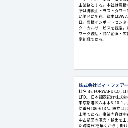
主業務とする。本社は豊橋
所は御殿山トラストタワー
い地区に所在。資本はVW A
日。豊橋インポートセンタ
クニカルサービスを統括。
ワーク統括・商品企画・広
常組織である。
株式会社ビィ・フォア
社名 BE FORWARD CO., L
LTD.、日本語表記は株式
東京都港区六本木6-10-1
便番号106-6137。設立は
上場である。事業内容は中
中古部品の販売・輸出を主
た跨境ECを早くから手掛