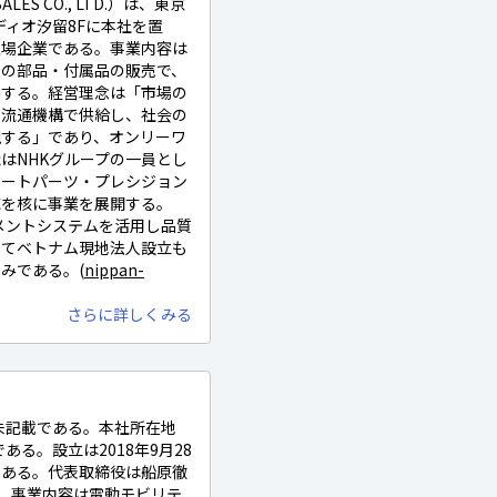
ES CO., LTD.）は、東京
モディオ汐留8Fに本社を置
非上場企業である。事業内容は
類の部品・付属品の販売で、
供する。経営理念は「市場の
な流通機構で供給し、社会の
現する」であり、オンリーワ
はNHKグループの一員とし
オートパーツ・プレシジョン
域を核に事業を展開する。
マネジメントシステムを活用し品質
してベトナム現地法人設立も
みである。(
nippan-
さらに詳しくみる
名 未記載である。本社所在地
である。設立は2018年9月28
である。代表取締役は船原徹
る。事業内容は電動モビリテ