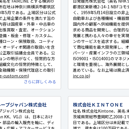
を FAIRLINE とする横浜の
日発販売株式会社（英名 NHK SAL
所在地は神奈川県横浜市都筑区
都港区東新橋2-14-1 NBFコ
010年5月である。上場区分は公式
く、1959年5月14日設立の
で上場企業の条件を満たす旨の
自動車および各種機械・機器
内容は国産車・外車・中古車の
国内外の顧客へ供給機能を提
出張買取・査定、オークション
求める商品を開発し、合理的
整備・板金・修理・カスタム、
発展と携わる人々の幸せを実
種ローン・保険取扱、コーティ
ンのサービスを追求する。組織
・オーディオ関連の取扱いを含
て商社機能を最大限発揮し、
公正取引協議会会員である。公
パーツ・産業インフラの三領
ョンの明示がなく、恒常的な方
ISO9001・ISO14001の
組織文化の恒常的特徴として、
と環境を重視し、海外展開と
金融機関・保険代理店との取引
進めている。なお上場は廃止済
ine-custom.com
)
inc.co.jp
)
さらに詳しくみる
ループジャパン株式会社
株式会社ＫＩＮＴＯＮＥ
プジャパン株式会社
社名 株式会社Kintone、英
Japan KK、VGJ）は、日本におけ
茨城県常総市豊岡町乙2008-1
・部品の輸入販売を軸に、ディ
日である。上場区分は未記載
査・広報・アフターサービスを
雄で、資本金は100万円であ