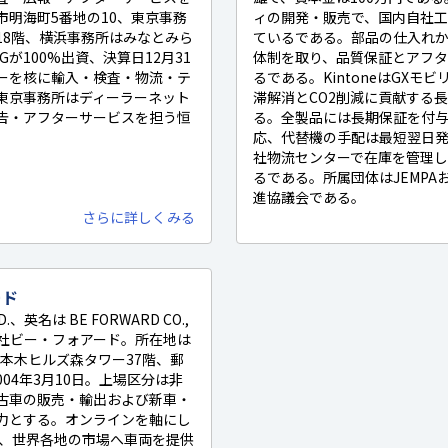
市明海町5番地の10、東京事務
ィの開発・販売で、国内自社
18階、横浜事務所はみなとみら
ているである。部品の仕入れ
Gが100%出資、決算日12月31
体制を取り、品質保証とアフ
ーを核に輸入・検査・物流・テ
るである。KintoneはGXモ
東京事務所はディーラーネット
滞解消とCO2削減に貢献する
告・アフターサービスを担う恒
る。全製品には長期保証を付
応、代替機の手配は最短翌日
社物流センターで在庫を管理
るである。所属団体はJEMP
進協議会である。
さらに詳しくみる
ード
TD.、英名は BE FORWARD CO.,
会社ビー・フォアード。所在地は
 六本木ヒルズ森タワー37階、郵
2004年3月10日。上場区分は非
古車の販売・輸出および新車・
力とする。オンラインを軸にし
け、世界各地の市場へ車両を提供