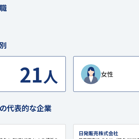
職
別
21
人
女性
の代表的な企業
日発販売株式会社