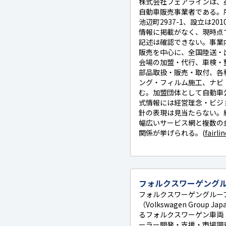
株式会社フェアラインは、英名
自動車販売事業者である。
池辺町2937-1、設立は2
情報に掲載がなく、現時点
記述は確認できない。事業
販売を中心に、全国陸送・
会場の加盟・代行、車検・
部品取扱・販売・取付、各
ング・フィルム施工、ナビ
む。加盟団体として自動車
式情報には経営理念・ビジ
針の表現は見当たらない。
幅広いサービス網と複数の
関係が挙げられる。(
fairl
フォルクスワーゲング
フォルクスワーゲングルー
（Volkswagen Group 
るフォルクスワーゲン車両
ーラー開発・支援・市場調