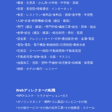
書籍・文房具・がん具
小学校・中学校・高校
床屋・美容院
情報通信・インターネット
食堂・レストラン
食料品
食料品・酒屋
進学塾・学習塾
人材
水道
精密機械
設備（建設・建築）
専門（建設・建築）
専門学校
繊維工業
組合・団体・協会
倉庫
総合（建設・建築）
総合卸売・商社・貿易
貸金業・クレジットカード
大学
通信販売
鉄・金属
電器
電気
電気・電子機器
動物病院
日用雑貨
農林水産
百貨店・スーパー
病院
不動産開発
不動産賃貸
不動産売買
保険
放送・出版・マスコミ
油脂加工・洗剤・塗料
予備校
幼児教室
幼稚園・保育園
旅館・ホテル
旅行・レジャー
Webディレクターの転職
NPO
エステ・リラクゼーション
ガス
ガソリンスタンド・燃料
ゴム製品
コンビニ
その他
その他サービス
その他の化学工業
その他教室・スクール