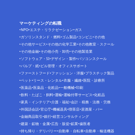
マーケティングの転職
NPO
エステ・リラクゼーション
ガス
ガソリンスタンド・燃料
ゴム製品
コンビニ
その他
その他サービス
その他の化学工業
その他教室・スクール
その他金融
その他小売・卸売
その他製造業
ソフトウェア・SI
デザイン・製作
パソコンスクール
パルプ・紙
ビル管理・オフィスサポート
ファーストフード
ファッション・洋服
プラスチック製品
ペット
リース・レンタル
衣服・繊維
医院・診療所
医薬品
医薬品・化粧品
一般機械
印刷
飲料・たばこ・飼料
運輸
運輸付帯サービス
化粧品
家具・インテリア
介護・福祉
会計・税務・法務・労務
外国語会話
官公庁
機械器具
喫茶店
居酒屋・バー
金融商品取引
銀行
経営コンサルティング
建築・鉱物・金属
広告・販促
鉱業
歯医者
持ち帰り・デリバリー
自動車・自転車
自動車・輸送機器