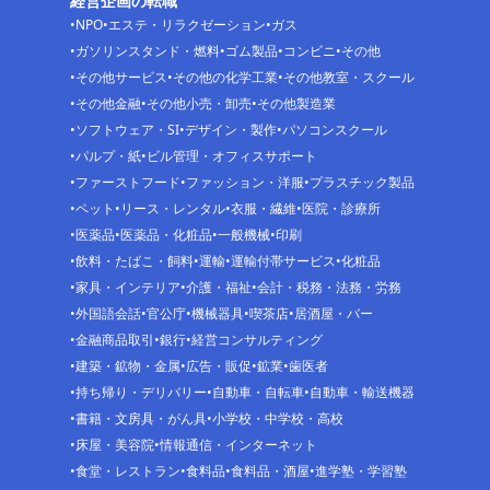
経営企画の転職
NPO
エステ・リラクゼーション
ガス
ガソリンスタンド・燃料
ゴム製品
コンビニ
その他
その他サービス
その他の化学工業
その他教室・スクール
その他金融
その他小売・卸売
その他製造業
ソフトウェア・SI
デザイン・製作
パソコンスクール
パルプ・紙
ビル管理・オフィスサポート
ファーストフード
ファッション・洋服
プラスチック製品
ペット
リース・レンタル
衣服・繊維
医院・診療所
医薬品
医薬品・化粧品
一般機械
印刷
飲料・たばこ・飼料
運輸
運輸付帯サービス
化粧品
家具・インテリア
介護・福祉
会計・税務・法務・労務
外国語会話
官公庁
機械器具
喫茶店
居酒屋・バー
金融商品取引
銀行
経営コンサルティング
建築・鉱物・金属
広告・販促
鉱業
歯医者
持ち帰り・デリバリー
自動車・自転車
自動車・輸送機器
書籍・文房具・がん具
小学校・中学校・高校
床屋・美容院
情報通信・インターネット
食堂・レストラン
食料品
食料品・酒屋
進学塾・学習塾