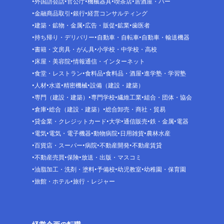
外国語会話
官公庁
機械器具
喫茶店
居酒屋・バー
金融商品取引
銀行
経営コンサルティング
建築・鉱物・金属
広告・販促
鉱業
歯医者
持ち帰り・デリバリー
自動車・自転車
自動車・輸送機器
書籍・文房具・がん具
小学校・中学校・高校
床屋・美容院
情報通信・インターネット
食堂・レストラン
食料品
食料品・酒屋
進学塾・学習塾
人材
水道
精密機械
設備（建設・建築）
専門（建設・建築）
専門学校
繊維工業
組合・団体・協会
倉庫
総合（建設・建築）
総合卸売・商社・貿易
貸金業・クレジットカード
大学
通信販売
鉄・金属
電器
電気
電気・電子機器
動物病院
日用雑貨
農林水産
百貨店・スーパー
病院
不動産開発
不動産賃貸
不動産売買
保険
放送・出版・マスコミ
油脂加工・洗剤・塗料
予備校
幼児教室
幼稚園・保育園
旅館・ホテル
旅行・レジャー