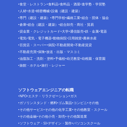
食堂・レストラン
食料品
食料品・酒屋
進学塾・学習塾
人材
水道
精密機械
設備（建設・建築）
専門（建設・建築）
専門学校
繊維工業
組合・団体・協会
倉庫
総合（建設・建築）
総合卸売・商社・貿易
貸金業・クレジットカード
大学
通信販売
鉄・金属
電器
電気
電気・電子機器
動物病院
日用雑貨
農林水産
百貨店・スーパー
病院
不動産開発
不動産賃貸
不動産売買
保険
放送・出版・マスコミ
油脂加工・洗剤・塗料
予備校
幼児教室
幼稚園・保育園
旅館・ホテル
旅行・レジャー
ソフトウェアエンジニアの転職
NPO
エステ・リラクゼーション
ガス
ガソリンスタンド・燃料
ゴム製品
コンビニ
その他
その他サービス
その他の化学工業
その他教室・スクール
その他金融
その他小売・卸売
その他製造業
ソフトウェア・SI
デザイン・製作
パソコンスクール