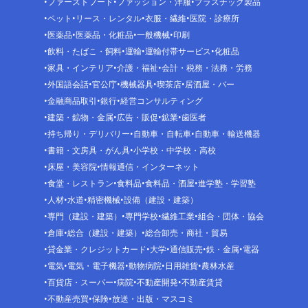
ファーストフード
ファッション・洋服
プラスチック製品
ペット
リース・レンタル
衣服・繊維
医院・診療所
医薬品
医薬品・化粧品
一般機械
印刷
飲料・たばこ・飼料
運輸
運輸付帯サービス
化粧品
家具・インテリア
介護・福祉
会計・税務・法務・労務
外国語会話
官公庁
機械器具
喫茶店
居酒屋・バー
金融商品取引
銀行
経営コンサルティング
建築・鉱物・金属
広告・販促
鉱業
歯医者
持ち帰り・デリバリー
自動車・自転車
自動車・輸送機器
書籍・文房具・がん具
小学校・中学校・高校
床屋・美容院
情報通信・インターネット
食堂・レストラン
食料品
食料品・酒屋
進学塾・学習塾
人材
水道
精密機械
設備（建設・建築）
専門（建設・建築）
専門学校
繊維工業
組合・団体・協会
倉庫
総合（建設・建築）
総合卸売・商社・貿易
貸金業・クレジットカード
大学
通信販売
鉄・金属
電器
電気
電気・電子機器
動物病院
日用雑貨
農林水産
百貨店・スーパー
病院
不動産開発
不動産賃貸
不動産売買
保険
放送・出版・マスコミ