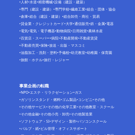
人材
水道
精密機械
設備（建設・建築）
専門（建設・建築）
専門学校
繊維工業
組合・団体・協会
倉庫
総合（建設・建築）
総合卸売・商社・貿易
貸金業・クレジットカード
大学
通信販売
鉄・金属
電器
電気
電気・電子機器
動物病院
日用雑貨
農林水産
百貨店・スーパー
病院
不動産開発
不動産賃貸
不動産売買
保険
放送・出版・マスコミ
油脂加工・洗剤・塗料
予備校
幼児教室
幼稚園・保育園
旅館・ホテル
旅行・レジャー
事業企画の転職
NPO
エステ・リラクゼーション
ガス
ガソリンスタンド・燃料
ゴム製品
コンビニ
その他
その他サービス
その他の化学工業
その他教室・スクール
その他金融
その他小売・卸売
その他製造業
ソフトウェア・SI
デザイン・製作
パソコンスクール
パルプ・紙
ビル管理・オフィスサポート