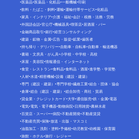
医薬品
医薬品・化粧品
一般機械
印刷
飲料・たばこ・飼料
運輸
運輸付帯サービス
化粧品
家具・インテリア
介護・福祉
会計・税務・法務・労務
外国語会話
官公庁
機械器具
喫茶店
居酒屋・バー
金融商品取引
銀行
経営コンサルティング
建築・鉱物・金属
広告・販促
鉱業
歯医者
持ち帰り・デリバリー
自動車・自転車
自動車・輸送機器
書籍・文房具・がん具
小学校・中学校・高校
床屋・美容院
情報通信・インターネット
食堂・レストラン
食料品
食料品・酒屋
進学塾・学習塾
人材
水道
精密機械
設備（建設・建築）
専門（建設・建築）
専門学校
繊維工業
組合・団体・協会
倉庫
総合（建設・建築）
総合卸売・商社・貿易
貸金業・クレジットカード
大学
通信販売
鉄・金属
電器
電気
電気・電子機器
動物病院
日用雑貨
農林水産
百貨店・スーパー
病院
不動産開発
不動産賃貸
不動産売買
保険
放送・出版・マスコミ
油脂加工・洗剤・塗料
予備校
幼児教室
幼稚園・保育園
旅館・ホテル
旅行・レジャー