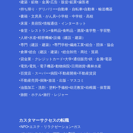
建築・鉱物・金属
広告・販促
鉱業
歯医者
持ち帰り・デリバリー
自動車・自転車
自動車・輸送機器
書籍・文房具・がん具
小学校・中学校・高校
床屋・美容院
情報通信・インターネット
食堂・レストラン
食料品
食料品・酒屋
進学塾・学習塾
人材
水道
精密機械
設備（建設・建築）
専門（建設・建築）
専門学校
繊維工業
組合・団体・協会
倉庫
総合（建設・建築）
総合卸売・商社・貿易
貸金業・クレジットカード
大学
通信販売
鉄・金属
電器
電気
電気・電子機器
動物病院
日用雑貨
農林水産
百貨店・スーパー
病院
不動産開発
不動産賃貸
不動産売買
保険
放送・出版・マスコミ
油脂加工・洗剤・塗料
予備校
幼児教室
幼稚園・保育園
旅館・ホテル
旅行・レジャー
カスタマーサクセスの転職
NPO
エステ・リラクゼーション
ガス