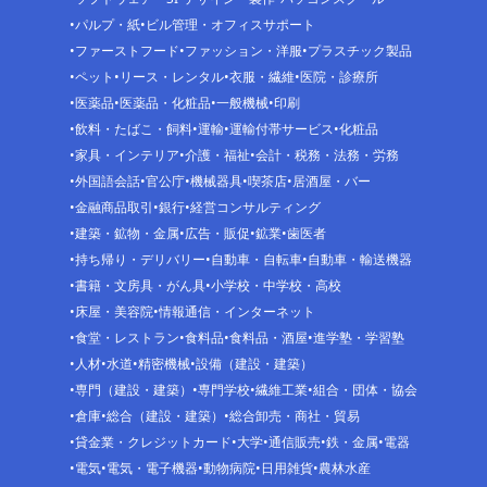
パルプ・紙
ビル管理・オフィスサポート
ファーストフード
ファッション・洋服
プラスチック製品
ペット
リース・レンタル
衣服・繊維
医院・診療所
医薬品
医薬品・化粧品
一般機械
印刷
飲料・たばこ・飼料
運輸
運輸付帯サービス
化粧品
家具・インテリア
介護・福祉
会計・税務・法務・労務
外国語会話
官公庁
機械器具
喫茶店
居酒屋・バー
金融商品取引
銀行
経営コンサルティング
建築・鉱物・金属
広告・販促
鉱業
歯医者
持ち帰り・デリバリー
自動車・自転車
自動車・輸送機器
書籍・文房具・がん具
小学校・中学校・高校
床屋・美容院
情報通信・インターネット
食堂・レストラン
食料品
食料品・酒屋
進学塾・学習塾
人材
水道
精密機械
設備（建設・建築）
専門（建設・建築）
専門学校
繊維工業
組合・団体・協会
倉庫
総合（建設・建築）
総合卸売・商社・貿易
貸金業・クレジットカード
大学
通信販売
鉄・金属
電器
電気
電気・電子機器
動物病院
日用雑貨
農林水産