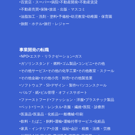
百貨店・スーパー
病院
不動産開発
不動産賃貸
不動産売買
保険
放送・出版・マスコミ
油脂加工・洗剤・塗料
予備校
幼児教室
幼稚園・保育園
旅館・ホテル
旅行・レジャー
事業開発の転職
NPO
エステ・リラクゼーション
ガス
ガソリンスタンド・燃料
ゴム製品
コンビニ
その他
その他サービス
その他の化学工業
その他教室・スクール
その他金融
その他小売・卸売
その他製造業
ソフトウェア・SI
デザイン・製作
パソコンスクール
パルプ・紙
ビル管理・オフィスサポート
ファーストフード
ファッション・洋服
プラスチック製品
ペット
リース・レンタル
衣服・繊維
医院・診療所
医薬品
医薬品・化粧品
一般機械
印刷
飲料・たばこ・飼料
運輸
運輸付帯サービス
化粧品
家具・インテリア
介護・福祉
会計・税務・法務・労務