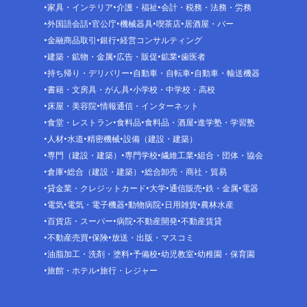
家具・インテリア
介護・福祉
会計・税務・法務・労務
外国語会話
官公庁
機械器具
喫茶店
居酒屋・バー
金融商品取引
銀行
経営コンサルティング
建築・鉱物・金属
広告・販促
鉱業
歯医者
持ち帰り・デリバリー
自動車・自転車
自動車・輸送機器
書籍・文房具・がん具
小学校・中学校・高校
床屋・美容院
情報通信・インターネット
食堂・レストラン
食料品
食料品・酒屋
進学塾・学習塾
人材
水道
精密機械
設備（建設・建築）
専門（建設・建築）
専門学校
繊維工業
組合・団体・協会
倉庫
総合（建設・建築）
総合卸売・商社・貿易
貸金業・クレジットカード
大学
通信販売
鉄・金属
電器
電気
電気・電子機器
動物病院
日用雑貨
農林水産
百貨店・スーパー
病院
不動産開発
不動産賃貸
不動産売買
保険
放送・出版・マスコミ
油脂加工・洗剤・塗料
予備校
幼児教室
幼稚園・保育園
旅館・ホテル
旅行・レジャー