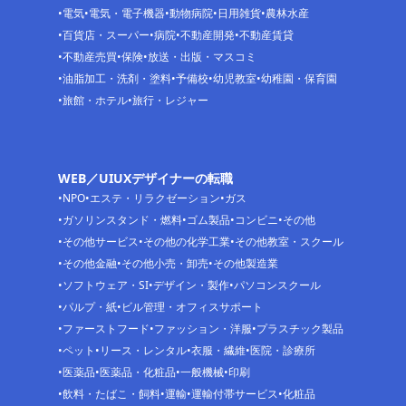
電気
電気・電子機器
動物病院
日用雑貨
農林水産
百貨店・スーパー
病院
不動産開発
不動産賃貸
不動産売買
保険
放送・出版・マスコミ
油脂加工・洗剤・塗料
予備校
幼児教室
幼稚園・保育園
旅館・ホテル
旅行・レジャー
WEB／UIUXデザイナーの転職
NPO
エステ・リラクゼーション
ガス
ガソリンスタンド・燃料
ゴム製品
コンビニ
その他
その他サービス
その他の化学工業
その他教室・スクール
その他金融
その他小売・卸売
その他製造業
ソフトウェア・SI
デザイン・製作
パソコンスクール
パルプ・紙
ビル管理・オフィスサポート
ファーストフード
ファッション・洋服
プラスチック製品
ペット
リース・レンタル
衣服・繊維
医院・診療所
医薬品
医薬品・化粧品
一般機械
印刷
飲料・たばこ・飼料
運輸
運輸付帯サービス
化粧品