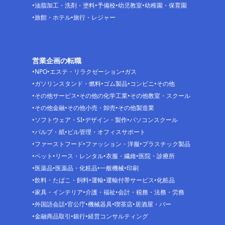
油脂加工・洗剤・塗料
予備校
幼児教室
幼稚園・保育園
旅館・ホテル
旅行・レジャー
営業企画の転職
NPO
エステ・リラクゼーション
ガス
ガソリンスタンド・燃料
ゴム製品
コンビニ
その他
その他サービス
その他の化学工業
その他教室・スクール
その他金融
その他小売・卸売
その他製造業
ソフトウェア・SI
デザイン・製作
パソコンスクール
パルプ・紙
ビル管理・オフィスサポート
ファーストフード
ファッション・洋服
プラスチック製品
ペット
リース・レンタル
衣服・繊維
医院・診療所
医薬品
医薬品・化粧品
一般機械
印刷
飲料・たばこ・飼料
運輸
運輸付帯サービス
化粧品
家具・インテリア
介護・福祉
会計・税務・法務・労務
外国語会話
官公庁
機械器具
喫茶店
居酒屋・バー
金融商品取引
銀行
経営コンサルティング