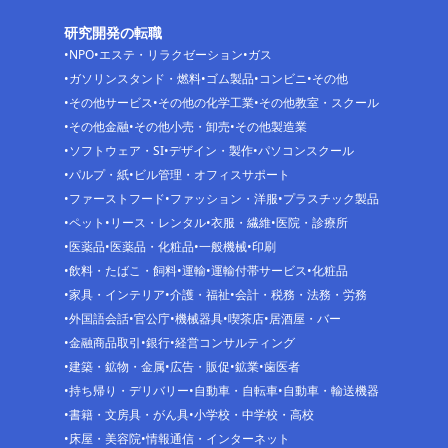
研究開発の転職
NPO
エステ・リラクゼーション
ガス
ガソリンスタンド・燃料
ゴム製品
コンビニ
その他
その他サービス
その他の化学工業
その他教室・スクール
その他金融
その他小売・卸売
その他製造業
ソフトウェア・SI
デザイン・製作
パソコンスクール
パルプ・紙
ビル管理・オフィスサポート
ファーストフード
ファッション・洋服
プラスチック製品
ペット
リース・レンタル
衣服・繊維
医院・診療所
医薬品
医薬品・化粧品
一般機械
印刷
飲料・たばこ・飼料
運輸
運輸付帯サービス
化粧品
家具・インテリア
介護・福祉
会計・税務・法務・労務
外国語会話
官公庁
機械器具
喫茶店
居酒屋・バー
金融商品取引
銀行
経営コンサルティング
建築・鉱物・金属
広告・販促
鉱業
歯医者
持ち帰り・デリバリー
自動車・自転車
自動車・輸送機器
書籍・文房具・がん具
小学校・中学校・高校
床屋・美容院
情報通信・インターネット