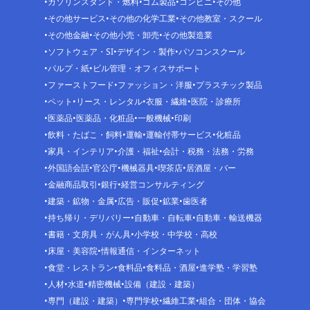
ガソリンスタンド・燃料
ゴム製品
コンビニ
その他
その他サービス
その他の化学工業
その他教室・スクール
その他金融
その他小売・卸売
その他製造業
ソフトウェア・SI
デザイン・製作
パソコンスクール
パルプ・紙
ビル管理・オフィスサポート
ファーストフード
ファッション・洋服
プラスチック製品
ペット
リース・レンタル
衣服・繊維
医院・診療所
医薬品
医薬品・化粧品
一般機械
印刷
飲料・たばこ・飼料
運輸
運輸付帯サービス
化粧品
家具・インテリア
介護・福祉
会計・税務・法務・労務
外国語会話
官公庁
機械器具
喫茶店
居酒屋・バー
金融商品取引
銀行
経営コンサルティング
建築・鉱物・金属
広告・販促
鉱業
歯医者
持ち帰り・デリバリー
自動車・自転車
自動車・輸送機器
書籍・文房具・がん具
小学校・中学校・高校
床屋・美容院
情報通信・インターネット
食堂・レストラン
食料品
食料品・酒屋
進学塾・学習塾
人材
水道
精密機械
設備（建設・建築）
専門（建設・建築）
専門学校
繊維工業
組合・団体・協会