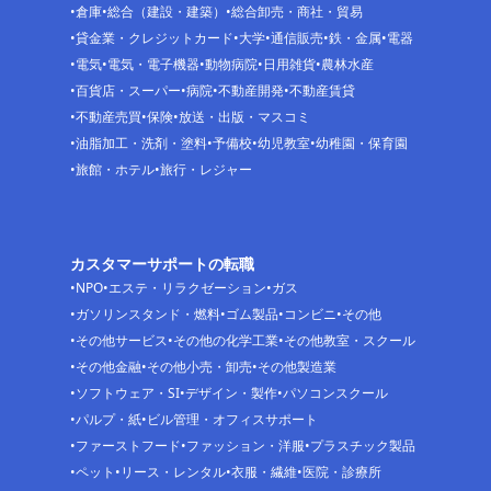
倉庫
総合（建設・建築）
総合卸売・商社・貿易
貸金業・クレジットカード
大学
通信販売
鉄・金属
電器
電気
電気・電子機器
動物病院
日用雑貨
農林水産
百貨店・スーパー
病院
不動産開発
不動産賃貸
不動産売買
保険
放送・出版・マスコミ
油脂加工・洗剤・塗料
予備校
幼児教室
幼稚園・保育園
旅館・ホテル
旅行・レジャー
カスタマーサポートの転職
NPO
エステ・リラクゼーション
ガス
ガソリンスタンド・燃料
ゴム製品
コンビニ
その他
その他サービス
その他の化学工業
その他教室・スクール
その他金融
その他小売・卸売
その他製造業
ソフトウェア・SI
デザイン・製作
パソコンスクール
パルプ・紙
ビル管理・オフィスサポート
ファーストフード
ファッション・洋服
プラスチック製品
ペット
リース・レンタル
衣服・繊維
医院・診療所