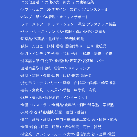
その他金融
その他小売・卸売
その他製造業
ソフトウェア・SI
デザイン・製作
パソコンスクール
パルプ・紙
ビル管理・オフィスサポート
ファーストフード
ファッション・洋服
プラスチック製品
ペット
リース・レンタル
衣服・繊維
医院・診療所
医薬品
医薬品・化粧品
一般機械
印刷
飲料・たばこ・飼料
運輸
運輸付帯サービス
化粧品
家具・インテリア
介護・福祉
会計・税務・法務・労務
外国語会話
官公庁
機械器具
喫茶店
居酒屋・バー
金融商品取引
銀行
経営コンサルティング
建築・鉱物・金属
広告・販促
鉱業
歯医者
持ち帰り・デリバリー
自動車・自転車
自動車・輸送機器
書籍・文房具・がん具
小学校・中学校・高校
床屋・美容院
情報通信・インターネット
食堂・レストラン
食料品
食料品・酒屋
進学塾・学習塾
人材
水道
精密機械
設備（建設・建築）
専門（建設・建築）
専門学校
繊維工業
組合・団体・協会
倉庫
総合（建設・建築）
総合卸売・商社・貿易
貸金業・クレジットカード
大学
通信販売
鉄・金属
電器