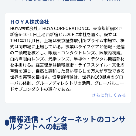
ＨＯＹＡ株式会社
HOYA株式会社／HOYA CORPORATIONは、東京都新宿区西
新宿6-10-1 日土地西新宿ビル20Fに本社を置く。設立は
1941年11月1日。上場は東京証券取引所プライム市場で、株
式は同市場に上場している。事業はライフケアと情報・通信
の二領域を核とし、眼鏡・コンタクトレンズ、医療内視鏡、
白内障眼内レンズ、光学レンズ、半導体・デジタル機器部材
を手掛ける。経営理念は情報技術・ライフスタイル・文化の
革新を通じ、自然と調和した良い暮らしを万人が享受できる
世界の実現を目指す。恒常的特徴は、世界約160拠点のグロ
ーバル体制、グループディレクトリの活用、グローバルコー
ドオブコンダクトの遵守である。
さらに詳しくみる
情報通信・インターネットのコンサ
ルタントへの転職