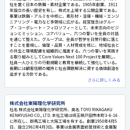
社を置く日本の鉄鋼・素材企業である。1905年創業、1911
年設立の長い歴史を有し、株式を上場する公開企業である。
事業は鉄鋼・アルミを中核に、素形材・溶接・機械・エンジ
ニアリング・電力など多領域に広がる。経営理念はグルー
プ・コーポレート・フィロソフィーとして、未来志向のビジ
ョンとミッション、コアバリュー、六つの誓いを全員の対話
を通じて整えた。グループは、全員が哲学を日常行動に落と
すことを重視し、倫理・品質・人材育成を核に、地域社会と
の共生と環境配慮を組織的に推進する。六つの誓いを実践す
る取り組みとしてCore Values Next 100 Projectを展開し、
社員一人ひとりの行動規範と教育を継続して強化している。
長期には顧客信頼の維持と社会課題解決に資する価値創造を
追求する方針である。
さらに詳しくみる
株式会社東陽理化学研究所
社名 株式会社東陽理化学研究所、英名 TOYO RIKAGAKU
KENKYUSHO CO., LTD. 本社工場は埼玉県戸田市本町3-6-16
に所在し、群馬工場と大阪工場を有する。創業1950年4月5
日、設立1961年4月3日。事業は金属表面処理技術と金属製