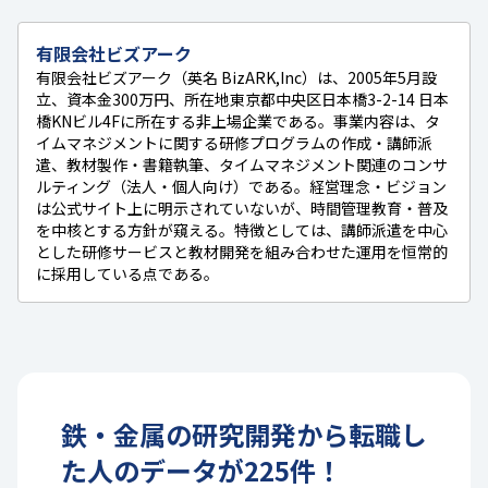
有限会社ビズアーク
有限会社ビズアーク（英名 BizARK,Inc）は、2005年5月設
立、資本金300万円、所在地東京都中央区日本橋3-2-14 日本
橋KNビル4Fに所在する非上場企業である。事業内容は、タ
イムマネジメントに関する研修プログラムの作成・講師派
遣、教材製作・書籍執筆、タイムマネジメント関連のコンサ
ルティング（法人・個人向け）である。経営理念・ビジョン
は公式サイト上に明示されていないが、時間管理教育・普及
を中核とする方針が窺える。特徴としては、講師派遣を中心
とした研修サービスと教材開発を組み合わせた運用を恒常的
に採用している点である。
鉄・金属
の
研究開発
から転職し
た人のデータが
225
件！