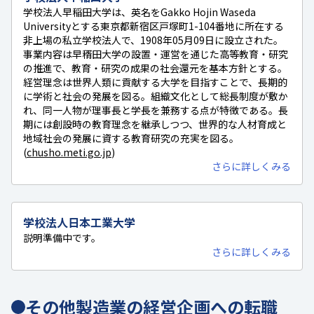
学校法人早稲田大学は、英名をGakko Hojin Waseda
Universityとする東京都新宿区戸塚町1-104番地に所在する
非上場の私立学校法人で、1908年05月09日に設立された。
事業内容は早稰田大学の設置・運営を通じた高等教育・研究
の推進で、教育・研究の成果の社会還元を基本方針とする。
経営理念は世界人類に貢献する大学を目指すことで、長期的
に学術と社会の発展を図る。組織文化として総長制度が敷か
れ、同一人物が理事長と学長を兼務する点が特徴である。長
期には創設時の教育理念を継承しつつ、世界的な人材育成と
地域社会の発展に資する教育研究の充実を図る。
(
chusho.meti.go.jp
)
さらに詳しくみる
学校法人日本工業大学
説明準備中です。
さらに詳しくみる
その他製造業の経営企画への転職