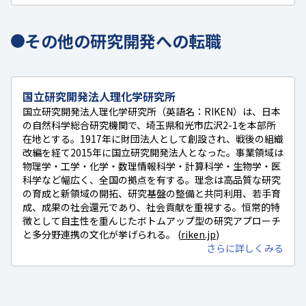
その他の研究開発への転職
国立研究開発法人理化学研究所
国立研究開発法人理化学研究所（英語名：RIKEN）は、日本
の自然科学総合研究機関で、埼玉県和光市広沢2-1を本部所
在地とする。1917年に財団法人として創設され、戦後の組織
改編を経て2015年に国立研究開発法人となった。事業領域は
物理学・工学・化学・数理情報科学・計算科学・生物学・医
科学など幅広く、全国の拠点を有する。理念は高品質な研究
の育成と新領域の開拓、研究基盤の整備と共同利用、若手育
成、成果の社会還元であり、社会貢献を重視する。恒常的特
徴として自主性を重んじたボトムアップ型の研究アプローチ
と多分野連携の文化が挙げられる。 (
riken.jp
)
さらに詳しくみる