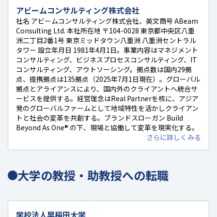
アビームコンサルティング株式会社
社名 アビームコンサルティング株式会社、英文商号 ABeam
Consulting Ltd. 本社所在地 〒104-0028 東京都中央区八重
洲二丁目2番1号 東京ミッドタウン八重洲 八重洲セントラル
タワー 設立年月日 1981年4月1日。事業内容はマネジメント
コンサルティング、ビジネスプロセスコンサルティング、IT
コンサルティング、アウトソーシング。拠点数は国内29拠
点、提携拠点は135拠点（2025年7月1日現在）。グローバル
拠点とアライアンスにより、国内外のクライアントへ統合サ
ービスを提供する。経営理念はReal Partnerを核に、アジア
発のグローバルファームとして地域特性を活かしクライアン
トと社会の変革を共創する。ブランドスローガン Build
Beyond As One® の下、現場と協働して変革を現実化する。
さらに詳しくみる
大学の教授・助教授への転職
学校法人早稲田大学