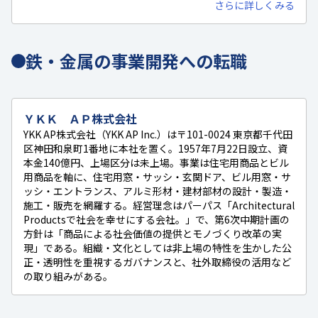
さらに詳しくみる
鉄・金属の事業開発への転職
ＹＫＫ ＡＰ株式会社
YKK AP株式会社（YKK AP Inc.）は〒101-0024 東京都千代田
区神田和泉町1番地に本社を置く。1957年7月22日設立、資
本金140億円、上場区分は未上場。事業は住宅用商品とビル
用商品を軸に、住宅用窓・サッシ・玄関ドア、ビル用窓・サ
ッシ・エントランス、アルミ形材・建材部材の設計・製造・
施工・販売を網羅する。経営理念はパーパス「Architectural
Productsで社会を幸せにする会社。」で、第6次中期計画の
方針は「商品による社会価値の提供とモノづくり改革の実
現」である。組織・文化としては非上場の特性を生かした公
正・透明性を重視するガバナンスと、社外取締役の活用など
の取り組みがある。