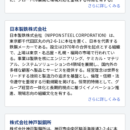
さらに詳しくみる
日本製鉄株式会社
日本製鉄株式会社（NIPPON STEEL CORPORATION）は、
東京都千代田区丸の内2-6-1に本社を置く、日本を代表する
鉄鋼メーカーである。設立は1970年の合併を起点とする組織
で、上場は東京・名古屋・札幌・福岡の市場で行われてい
る。事業は製鉄を核にエンジニアリング、ケミカル・マテリ
アル、システムソリューションの4領域を展開し、国内外の
多様な顧客へ製品とサービスを提供する。経営理念は世界を
リードする技術と製造力の追求を基盤とし、倫理・信頼・法
令遵守を重視する行動規範を掲げる。恒常的特徴として、グ
ループ経営の一体化と長期的視点に基づくイノベーション推
進、現場志向の組織文化を有する。
さらに詳しくみる
株式会社神戸製鋼所
株式会社神戸製鋼所は、神戸市中央区脇浜海岸通2-2-4に本