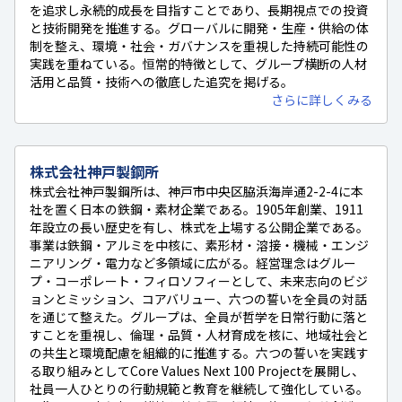
を追求し永続的成長を目指すことであり、長期視点での投資
と技術開発を推進する。グローバルに開発・生産・供給の体
制を整え、環境・社会・ガバナンスを重視した持続可能性の
実践を重ねている。恒常的特徴として、グループ横断の人材
活用と品質・技術への徹底した追究を掲げる。
さらに詳しくみる
株式会社神戸製鋼所
株式会社神戸製鋼所は、神戸市中央区脇浜海岸通2-2-4に本
社を置く日本の鉄鋼・素材企業である。1905年創業、1911
年設立の長い歴史を有し、株式を上場する公開企業である。
事業は鉄鋼・アルミを中核に、素形材・溶接・機械・エンジ
ニアリング・電力など多領域に広がる。経営理念はグルー
プ・コーポレート・フィロソフィーとして、未来志向のビジ
ョンとミッション、コアバリュー、六つの誓いを全員の対話
を通じて整えた。グループは、全員が哲学を日常行動に落と
すことを重視し、倫理・品質・人材育成を核に、地域社会と
の共生と環境配慮を組織的に推進する。六つの誓いを実践す
る取り組みとしてCore Values Next 100 Projectを展開し、
社員一人ひとりの行動規範と教育を継続して強化している。