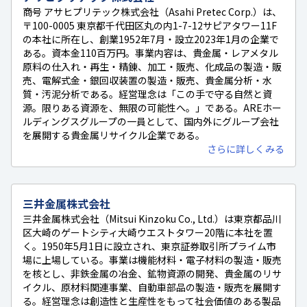
商号 アサヒプリテック株式会社（Asahi Pretec Corp.）は、
〒100-0005 東京都千代田区丸の内1-7-12サピアタワー11F
の本社に所在し、創業1952年7月・設立2023年1月の企業で
ある。資本金110百万円。事業内容は、貴金属・レアメタル
原料の仕入れ・再生・精錬、加工・販売、化成品の製造・販
売、電解式金・銀回収装置の製造・販売、貴金属分析・水
質・汚泥分析である。経営理念は「この手で守る自然と資
源。限りある資源を、無限の可能性へ。」である。AREホー
ルディングスグループの一員として、国内外にグループ会社
を展開する貴金属リサイクル企業である。
さらに詳しくみる
三井金属株式会社
三井金属株式会社（Mitsui Kinzoku Co., Ltd.）は東京都品川
区大崎のゲートシティ大崎ウエストタワー20階に本社を置
く。1950年5月1日に設立され、東京証券取引所プライム市
場に上場している。事業は機能材料・電子材料の製造・販売
を核とし、非鉄金属の冶金、鉱物資源の開発、貴金属のリサ
イクル、原材料関連事業、自動車部品の製造・販売を展開す
る。経営理念は創造性と生産性をもって社会価値のある製品