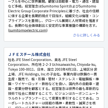
ーブルを中心に世界展開。顧客は自動車・電力・通信・建設
など多岐。経営理念はSumitomo SpiritおよびSumitomo
Electric Group Corporate Principlesに基づき、社会の信頼
に値する企業を長期的視点で目指す。組織文化は倫理・コン
プライアンスを重視し、グローバル展開と人材育成を推進す
る。長期の社会価値創出と安定的な事業基盤の構築を志す。
(
sumitomoelectric.com
)
さらに詳しくみる
ＪＦＥスチール株式会社
社名 JFE Steel Corporation、英名 JFE Steel
Corporation、所在地 2-2-3 Uchisaiwaicho, Chiyoda-ku,
Tokyo 100-0011、日本、設立 2003年4月1日、上場区分 非
上場、JFE Holdings, Inc.の子会社。事業内容は鉄鋼の一貫
生産・販売で、板・形鋼・管材・ステンレス・電磁鋼板・棒
鋼・ワイヤーロッド・鉄粉などを扱い、国内外の自動車・建
設・産業分野を顧客とする。経営理念は世界の最も革新的な
技術で社会に貢献することで、ビジョンはカーボンニュート
ラルのトップランナーとして産業を牽引することである。コ
ーポレートカルチャーは挑戦の精神・柔軟性・誠実さを核
に、グローバル展開と環境対応を重視する特徴を有する。