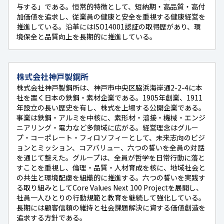
与する」である。恒常的特徴として、短納期・高品質・高付
加価値を追求し、従業員の健康と安全を重視する健康経営を
推進している。沿革にはISO14001認証の取得歴があり、環
境保全と品質向上を長期的に推進している。
株式会社神戸製鋼所
株式会社神戸製鋼所は、神戸市中央区脇浜海岸通2-2-4に本
社を置く日本の鉄鋼・素材企業である。1905年創業、1911
年設立の長い歴史を有し、株式を上場する公開企業である。
事業は鉄鋼・アルミを中核に、素形材・溶接・機械・エンジ
ニアリング・電力など多領域に広がる。経営理念はグルー
プ・コーポレート・フィロソフィーとして、未来志向のビジ
ョンとミッション、コアバリュー、六つの誓いを全員の対話
を通じて整えた。グループは、全員が哲学を日常行動に落と
すことを重視し、倫理・品質・人材育成を核に、地域社会と
の共生と環境配慮を組織的に推進する。六つの誓いを実践す
る取り組みとしてCore Values Next 100 Projectを展開し、
社員一人ひとりの行動規範と教育を継続して強化している。
長期には顧客信頼の維持と社会課題解決に資する価値創造を
追求する方針である。