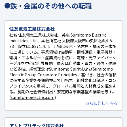
鉄・金属のその他への転職
住友電気工業株式会社
社名 住友電気工業株式会社、英名 Sumitomo Electric
Industries, Ltd.、本社所在地 大阪府大阪市中央区北浜4-5-
33。設立は1897年4月、上場は東京・名古屋・福岡の三市場
に上場している。事業領域は自動車・情報通信・電子機器・
環境・エネルギー・産業資材を核に、電線・光ファイバーケ
ーブルを中心に世界展開。顧客は自動車・電力・通信・建設
など多岐。経営理念はSumitomo SpiritおよびSumitomo
Electric Group Corporate Principlesに基づき、社会の信頼
に値する企業を長期的視点で目指す。組織文化は倫理・コン
プライアンスを重視し、グローバル展開と人材育成を推進す
る。長期の社会価値創出と安定的な事業基盤の構築を志す。
(
sumitomoelectric.com
)
さらに詳しくみる
アサヒプリテック株式会社