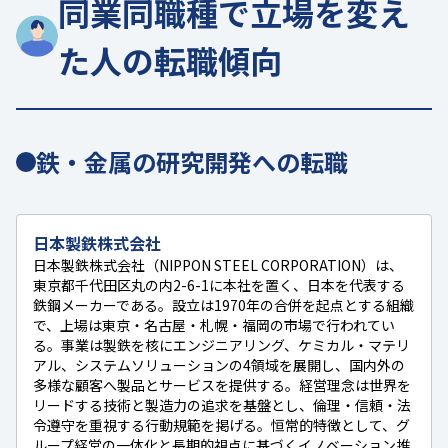
同業同職種で立場を変え
た人の転職傾向
鉄・金属の研究開発への転職
日本製鉄株式会社
日本製鉄株式会社（NIPPON STEEL CORPORATION）は、
東京都千代田区丸の内2-6-1に本社を置く、日本を代表する
鉄鋼メーカーである。設立は1970年の合併を起点とする組織
で、上場は東京・名古屋・札幌・福岡の市場で行われてい
る。事業は製鉄を核にエンジニアリング、ケミカル・マテリ
アル、システムソリューションの4領域を展開し、国内外の
多様な顧客へ製品とサービスを提供する。経営理念は世界を
リードする技術と製造力の追求を基盤とし、倫理・信頼・法
令遵守を重視する行動規範を掲げる。恒常的特徴として、グ
ループ経営の一体化と長期的視点に基づくイノベーション推