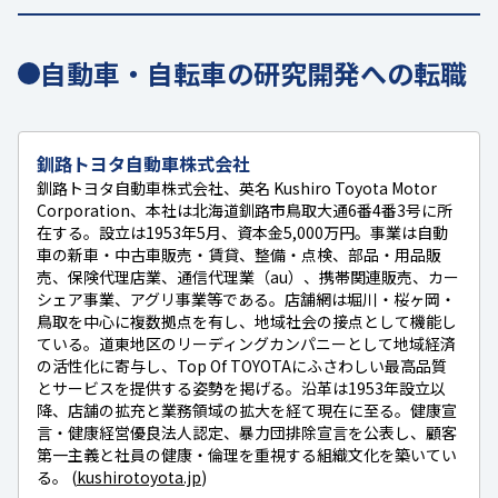
自動車・自転車の研究開発への転職
釧路トヨタ自動車株式会社
釧路トヨタ自動車株式会社、英名 Kushiro Toyota Motor
Corporation、本社は北海道釧路市鳥取大通6番4番3号に所
在する。設立は1953年5月、資本金5,000万円。事業は自動
車の新車・中古車販売・賃貸、整備・点検、部品・用品販
売、保険代理店業、通信代理業（au）、携帯関連販売、カー
シェア事業、アグリ事業等である。店舗網は堀川・桜ヶ岡・
鳥取を中心に複数拠点を有し、地域社会の接点として機能し
ている。道東地区のリーディングカンパニーとして地域経済
の活性化に寄与し、Top Of TOYOTAにふさわしい最高品質
とサービスを提供する姿勢を掲げる。沿革は1953年設立以
降、店舗の拡充と業務領域の拡大を経て現在に至る。健康宣
言・健康経営優良法人認定、暴力団排除宣言を公表し、顧客
第一主義と社員の健康・倫理を重視する組織文化を築いてい
る。 (
kushirotoyota.jp
)