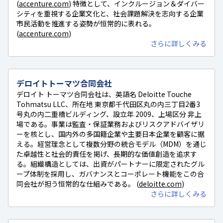
(
accenture.com
) 特徴として、インクルージョン＆ダイバー
シティを重視する企業文化と、社会課題解決を志向する企業
市民活動を推進する姿勢が恒常的に表れる。
(
accenture.com
)
さらに詳しくみる
デロイトトーマツ合同会社
デロイト トーマツ合同会社は、英語名 Deloitte Touche
Tohmatsu LLC、所在地 東京都千代田区丸の内三丁目2番3
号丸の内二重橋ビルディング、設立年 2009、上場区分 非上
場である。事業は監査・保証業務およびリスクアドバイザリ
ーを核とし、国内外の多国籍企業や主要日本企業を顧客に据
える。経営理念として複数分野の統合モデル（MDM）を通じ
た卓越性と社会的責任を掲げ、長期的な価値創造を追求す
る。組織構造としては、出資がパートナーに限定されたグル
ープ体制を採用し、ガバナンスとコーポレート機能をこの合
同会社が担う恒常的な仕組みである。 (
deloitte.com
)
さらに詳しくみる