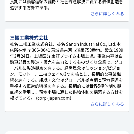
長期には顧客信頼の維持と社会課題解決に資する価値創造を
追求する方針である。
さらに詳しくみる
三櫻工業株式会社
社名 三櫻工業株式会社、英名 Sanoh Industrial Co., Ltd. 本
店所在地 〒306-0041 茨城県古河市鴻巣758番地。設立 1939
年3月24日。上場区分 東証プライム市場上場。事業内容は自
動車部品の製造・販売を主力とするものづくり企業で、グロ
ーバルに製造拠点を有する。経営理念はミッション/ビジョ
ン、モットー、三桜ウェイの3つを核とし、長期的な事業継
続を志向する。組織・文化はグローバル拠点網と現地調達を
重視する恒常的特徴を有する。長期的には世界5極体制の拠
点網を活用し、現地市場に適した供給体制を構築する方針を
掲げている。 (
corp-japan.com
)
さらに詳しくみる