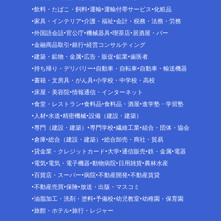
飲料・たばこ・飼料
運輸
運輸付帯サービス
化粧品
家具・インテリア
介護・福祉
会計・税務・法務・労務
外国語会話
官公庁
機械器具
喫茶店
居酒屋・バー
金融商品取引
銀行
経営コンサルティング
建築・鉱物・金属
広告・販促
鉱業
歯医者
持ち帰り・デリバリー
自動車・自転車
自動車・輸送機器
書籍・文房具・がん具
小学校・中学校・高校
床屋・美容院
情報通信・インターネット
食堂・レストラン
食料品
食料品・酒屋
進学塾・学習塾
人材
水道
精密機械
設備（建設・建築）
専門（建設・建築）
専門学校
繊維工業
組合・団体・協会
倉庫
総合（建設・建築）
総合卸売・商社・貿易
貸金業・クレジットカード
大学
通信販売
鉄・金属
電器
電気
電気・電子機器
動物病院
日用雑貨
農林水産
百貨店・スーパー
病院
不動産開発
不動産賃貸
不動産売買
保険
放送・出版・マスコミ
油脂加工・洗剤・塗料
予備校
幼児教室
幼稚園・保育園
旅館・ホテル
旅行・レジャー