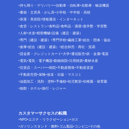
持ち帰り・デリバリー
自動車・自転車
自動車・輸送機器
書籍・文房具・がん具
小学校・中学校・高校
床屋・美容院
情報通信・インターネット
食堂・レストラン
食料品
食料品・酒屋
進学塾・学習塾
人材
水道
精密機械
設備（建設・建築）
専門（建設・建築）
専門学校
繊維工業
組合・団体・協会
倉庫
総合（建設・建築）
総合卸売・商社・貿易
貸金業・クレジットカード
大学
通信販売
鉄・金属
電器
電気
電気・電子機器
動物病院
日用雑貨
農林水産
百貨店・スーパー
病院
不動産開発
不動産賃貸
不動産売買
保険
放送・出版・マスコミ
油脂加工・洗剤・塗料
予備校
幼児教室
幼稚園・保育園
旅館・ホテル
旅行・レジャー
カスタマーサクセスの転職
NPO
エステ・リラクゼーション
ガス
ガソリンスタンド・燃料
ゴム製品
コンビニ
その他