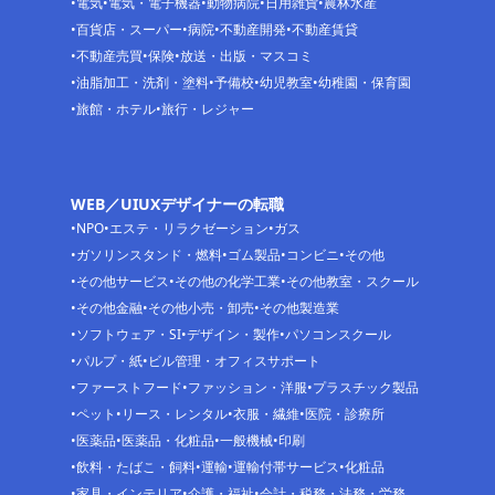
電気
電気・電子機器
動物病院
日用雑貨
農林水産
百貨店・スーパー
病院
不動産開発
不動産賃貸
不動産売買
保険
放送・出版・マスコミ
油脂加工・洗剤・塗料
予備校
幼児教室
幼稚園・保育園
旅館・ホテル
旅行・レジャー
WEB／UIUXデザイナーの転職
NPO
エステ・リラクゼーション
ガス
ガソリンスタンド・燃料
ゴム製品
コンビニ
その他
その他サービス
その他の化学工業
その他教室・スクール
その他金融
その他小売・卸売
その他製造業
ソフトウェア・SI
デザイン・製作
パソコンスクール
パルプ・紙
ビル管理・オフィスサポート
ファーストフード
ファッション・洋服
プラスチック製品
ペット
リース・レンタル
衣服・繊維
医院・診療所
医薬品
医薬品・化粧品
一般機械
印刷
飲料・たばこ・飼料
運輸
運輸付帯サービス
化粧品
家具・インテリア
介護・福祉
会計・税務・法務・労務