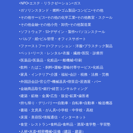
NPO
エステ・リラクゼーション
ガス
ガソリンスタンド・燃料
ゴム製品
コンビニ
その他
その他サービス
その他の化学工業
その他教室・スクール
その他金融
その他小売・卸売
その他製造業
ソフトウェア・SI
デザイン・製作
パソコンスクール
パルプ・紙
ビル管理・オフィスサポート
ファーストフード
ファッション・洋服
プラスチック製品
ペット
リース・レンタル
衣服・繊維
医院・診療所
医薬品
医薬品・化粧品
一般機械
印刷
飲料・たばこ・飼料
運輸
運輸付帯サービス
化粧品
家具・インテリア
介護・福祉
会計・税務・法務・労務
外国語会話
官公庁
機械器具
喫茶店
居酒屋・バー
金融商品取引
銀行
経営コンサルティング
建築・鉱物・金属
広告・販促
鉱業
歯医者
持ち帰り・デリバリー
自動車・自転車
自動車・輸送機器
書籍・文房具・がん具
小学校・中学校・高校
床屋・美容院
情報通信・インターネット
食堂・レストラン
食料品
食料品・酒屋
進学塾・学習塾
人材
水道
精密機械
設備（建設・建築）