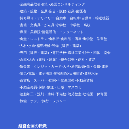
金融商品取引
銀行
経営コンサルティング
建築・鉱物・金属
広告・販促
鉱業
歯医者
持ち帰り・デリバリー
自動車・自転車
自動車・輸送機器
書籍・文房具・がん具
小学校・中学校・高校
床屋・美容院
情報通信・インターネット
食堂・レストラン
食料品
食料品・酒屋
進学塾・学習塾
人材
水道
精密機械
設備（建設・建築）
専門（建設・建築）
専門学校
繊維工業
組合・団体・協会
倉庫
総合（建設・建築）
総合卸売・商社・貿易
貸金業・クレジットカード
大学
通信販売
鉄・金属
電器
電気
電気・電子機器
動物病院
日用雑貨
農林水産
百貨店・スーパー
病院
不動産開発
不動産賃貸
不動産売買
保険
放送・出版・マスコミ
油脂加工・洗剤・塗料
予備校
幼児教室
幼稚園・保育園
旅館・ホテル
旅行・レジャー
経営企画の転職