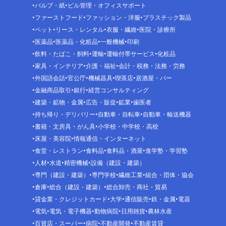
パルプ・紙
ビル管理・オフィスサポート
ファーストフード
ファッション・洋服
プラスチック製品
ペット
リース・レンタル
衣服・繊維
医院・診療所
医薬品
医薬品・化粧品
一般機械
印刷
飲料・たばこ・飼料
運輸
運輸付帯サービス
化粧品
家具・インテリア
介護・福祉
会計・税務・法務・労務
外国語会話
官公庁
機械器具
喫茶店
居酒屋・バー
金融商品取引
銀行
経営コンサルティング
建築・鉱物・金属
広告・販促
鉱業
歯医者
持ち帰り・デリバリー
自動車・自転車
自動車・輸送機器
書籍・文房具・がん具
小学校・中学校・高校
床屋・美容院
情報通信・インターネット
食堂・レストラン
食料品
食料品・酒屋
進学塾・学習塾
人材
水道
精密機械
設備（建設・建築）
専門（建設・建築）
専門学校
繊維工業
組合・団体・協会
倉庫
総合（建設・建築）
総合卸売・商社・貿易
貸金業・クレジットカード
大学
通信販売
鉄・金属
電器
電気
電気・電子機器
動物病院
日用雑貨
農林水産
百貨店・スーパー
病院
不動産開発
不動産賃貸