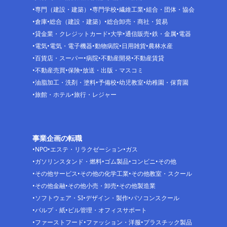
専門（建設・建築）
専門学校
繊維工業
組合・団体・協会
倉庫
総合（建設・建築）
総合卸売・商社・貿易
貸金業・クレジットカード
大学
通信販売
鉄・金属
電器
電気
電気・電子機器
動物病院
日用雑貨
農林水産
百貨店・スーパー
病院
不動産開発
不動産賃貸
不動産売買
保険
放送・出版・マスコミ
油脂加工・洗剤・塗料
予備校
幼児教室
幼稚園・保育園
旅館・ホテル
旅行・レジャー
事業企画の転職
NPO
エステ・リラクゼーション
ガス
ガソリンスタンド・燃料
ゴム製品
コンビニ
その他
その他サービス
その他の化学工業
その他教室・スクール
その他金融
その他小売・卸売
その他製造業
ソフトウェア・SI
デザイン・製作
パソコンスクール
パルプ・紙
ビル管理・オフィスサポート
ファーストフード
ファッション・洋服
プラスチック製品