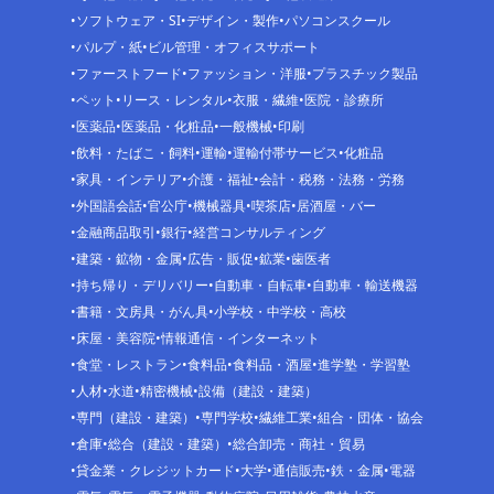
ソフトウェア・SI
デザイン・製作
パソコンスクール
パルプ・紙
ビル管理・オフィスサポート
ファーストフード
ファッション・洋服
プラスチック製品
ペット
リース・レンタル
衣服・繊維
医院・診療所
医薬品
医薬品・化粧品
一般機械
印刷
飲料・たばこ・飼料
運輸
運輸付帯サービス
化粧品
家具・インテリア
介護・福祉
会計・税務・法務・労務
外国語会話
官公庁
機械器具
喫茶店
居酒屋・バー
金融商品取引
銀行
経営コンサルティング
建築・鉱物・金属
広告・販促
鉱業
歯医者
持ち帰り・デリバリー
自動車・自転車
自動車・輸送機器
書籍・文房具・がん具
小学校・中学校・高校
床屋・美容院
情報通信・インターネット
食堂・レストラン
食料品
食料品・酒屋
進学塾・学習塾
人材
水道
精密機械
設備（建設・建築）
専門（建設・建築）
専門学校
繊維工業
組合・団体・協会
倉庫
総合（建設・建築）
総合卸売・商社・貿易
貸金業・クレジットカード
大学
通信販売
鉄・金属
電器