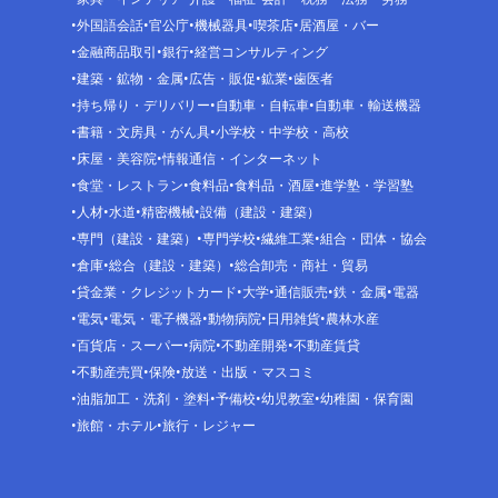
外国語会話
官公庁
機械器具
喫茶店
居酒屋・バー
金融商品取引
銀行
経営コンサルティング
建築・鉱物・金属
広告・販促
鉱業
歯医者
持ち帰り・デリバリー
自動車・自転車
自動車・輸送機器
書籍・文房具・がん具
小学校・中学校・高校
床屋・美容院
情報通信・インターネット
食堂・レストラン
食料品
食料品・酒屋
進学塾・学習塾
人材
水道
精密機械
設備（建設・建築）
専門（建設・建築）
専門学校
繊維工業
組合・団体・協会
倉庫
総合（建設・建築）
総合卸売・商社・貿易
貸金業・クレジットカード
大学
通信販売
鉄・金属
電器
電気
電気・電子機器
動物病院
日用雑貨
農林水産
百貨店・スーパー
病院
不動産開発
不動産賃貸
不動産売買
保険
放送・出版・マスコミ
油脂加工・洗剤・塗料
予備校
幼児教室
幼稚園・保育園
旅館・ホテル
旅行・レジャー