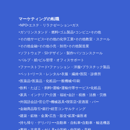
マーケティングの転職
NPO
エステ・リラクゼーション
ガス
ガソリンスタンド・燃料
ゴム製品
コンビニ
その他
その他サービス
その他の化学工業
その他教室・スクール
その他金融
その他小売・卸売
その他製造業
ソフトウェア・SI
デザイン・製作
パソコンスクール
パルプ・紙
ビル管理・オフィスサポート
ファーストフード
ファッション・洋服
プラスチック製品
ペット
リース・レンタル
衣服・繊維
医院・診療所
医薬品
医薬品・化粧品
一般機械
印刷
飲料・たばこ・飼料
運輸
運輸付帯サービス
化粧品
家具・インテリア
介護・福祉
会計・税務・法務・労務
外国語会話
官公庁
機械器具
喫茶店
居酒屋・バー
金融商品取引
銀行
経営コンサルティング
建築・鉱物・金属
広告・販促
鉱業
歯医者
持ち帰り・デリバリー
自動車・自転車
自動車・輸送機器
書籍・文房具・がん具
小学校・中学校・高校