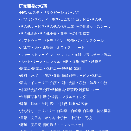
研究開発の転職
NPO
エステ・リラクゼーション
ガス
ガソリンスタンド・燃料
ゴム製品
コンビニ
その他
その他サービス
その他の化学工業
その他教室・スクール
その他金融
その他小売・卸売
その他製造業
ソフトウェア・SI
デザイン・製作
パソコンスクール
パルプ・紙
ビル管理・オフィスサポート
ファーストフード
ファッション・洋服
プラスチック製品
ペット
リース・レンタル
衣服・繊維
医院・診療所
医薬品
医薬品・化粧品
一般機械
印刷
飲料・たばこ・飼料
運輸
運輸付帯サービス
化粧品
家具・インテリア
介護・福祉
会計・税務・法務・労務
外国語会話
官公庁
機械器具
喫茶店
居酒屋・バー
金融商品取引
銀行
経営コンサルティング
建築・鉱物・金属
広告・販促
鉱業
歯医者
持ち帰り・デリバリー
自動車・自転車
自動車・輸送機器
書籍・文房具・がん具
小学校・中学校・高校
床屋・美容院
情報通信・インターネット