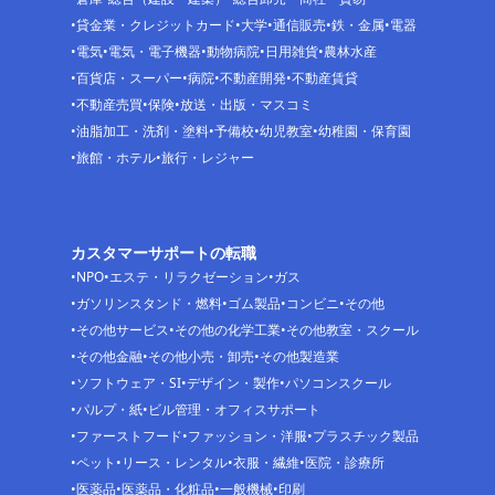
貸金業・クレジットカード
大学
通信販売
鉄・金属
電器
電気
電気・電子機器
動物病院
日用雑貨
農林水産
百貨店・スーパー
病院
不動産開発
不動産賃貸
不動産売買
保険
放送・出版・マスコミ
油脂加工・洗剤・塗料
予備校
幼児教室
幼稚園・保育園
旅館・ホテル
旅行・レジャー
カスタマーサポートの転職
NPO
エステ・リラクゼーション
ガス
ガソリンスタンド・燃料
ゴム製品
コンビニ
その他
その他サービス
その他の化学工業
その他教室・スクール
その他金融
その他小売・卸売
その他製造業
ソフトウェア・SI
デザイン・製作
パソコンスクール
パルプ・紙
ビル管理・オフィスサポート
ファーストフード
ファッション・洋服
プラスチック製品
ペット
リース・レンタル
衣服・繊維
医院・診療所
医薬品
医薬品・化粧品
一般機械
印刷