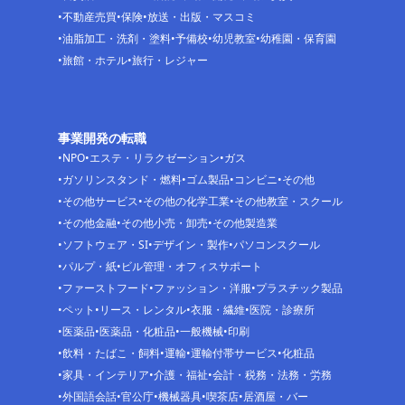
不動産売買
保険
放送・出版・マスコミ
油脂加工・洗剤・塗料
予備校
幼児教室
幼稚園・保育園
旅館・ホテル
旅行・レジャー
事業開発の転職
NPO
エステ・リラクゼーション
ガス
ガソリンスタンド・燃料
ゴム製品
コンビニ
その他
その他サービス
その他の化学工業
その他教室・スクール
その他金融
その他小売・卸売
その他製造業
ソフトウェア・SI
デザイン・製作
パソコンスクール
パルプ・紙
ビル管理・オフィスサポート
ファーストフード
ファッション・洋服
プラスチック製品
ペット
リース・レンタル
衣服・繊維
医院・診療所
医薬品
医薬品・化粧品
一般機械
印刷
飲料・たばこ・飼料
運輸
運輸付帯サービス
化粧品
家具・インテリア
介護・福祉
会計・税務・法務・労務
外国語会話
官公庁
機械器具
喫茶店
居酒屋・バー