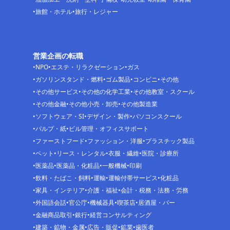
旅館・ホテル
旅行・レジャー
営業企画の転職
NPO
エステ・リラクゼーション
ガス
ガソリンスタンド・燃料
ゴム製品
コンビニ
その他
その他サービス
その他の化学工業
その他教室・スクール
その他金融
その他小売・卸売
その他製造業
ソフトウェア・SI
デザイン・製作
パソコンスクール
パルプ・紙
ビル管理・オフィスサポート
ファーストフード
ファッション・洋服
プラスチック製品
ペット
リース・レンタル
衣服・繊維
医院・診療所
医薬品
医薬品・化粧品
一般機械
印刷
飲料・たばこ・飼料
運輸
運輸付帯サービス
化粧品
家具・インテリア
介護・福祉
会計・税務・法務・労務
外国語会話
官公庁
機械器具
喫茶店
居酒屋・バー
金融商品取引
銀行
経営コンサルティング
建築・鉱物・金属
広告・販促
鉱業
歯医者