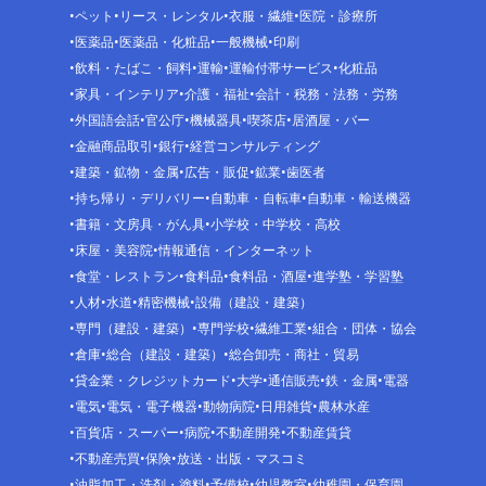
ペット
リース・レンタル
衣服・繊維
医院・診療所
医薬品
医薬品・化粧品
一般機械
印刷
飲料・たばこ・飼料
運輸
運輸付帯サービス
化粧品
家具・インテリア
介護・福祉
会計・税務・法務・労務
外国語会話
官公庁
機械器具
喫茶店
居酒屋・バー
金融商品取引
銀行
経営コンサルティング
建築・鉱物・金属
広告・販促
鉱業
歯医者
持ち帰り・デリバリー
自動車・自転車
自動車・輸送機器
書籍・文房具・がん具
小学校・中学校・高校
床屋・美容院
情報通信・インターネット
食堂・レストラン
食料品
食料品・酒屋
進学塾・学習塾
人材
水道
精密機械
設備（建設・建築）
専門（建設・建築）
専門学校
繊維工業
組合・団体・協会
倉庫
総合（建設・建築）
総合卸売・商社・貿易
貸金業・クレジットカード
大学
通信販売
鉄・金属
電器
電気
電気・電子機器
動物病院
日用雑貨
農林水産
百貨店・スーパー
病院
不動産開発
不動産賃貸
不動産売買
保険
放送・出版・マスコミ
油脂加工・洗剤・塗料
予備校
幼児教室
幼稚園・保育園