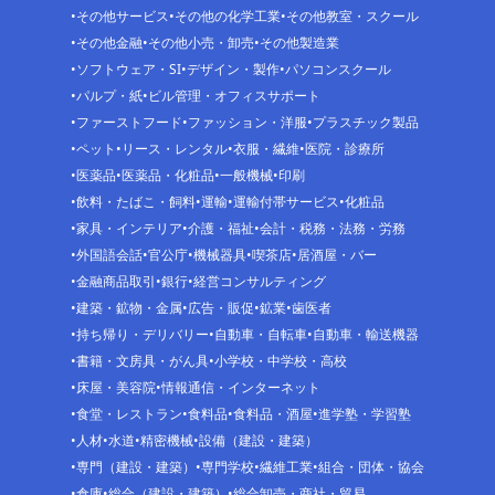
その他サービス
その他の化学工業
その他教室・スクール
その他金融
その他小売・卸売
その他製造業
ソフトウェア・SI
デザイン・製作
パソコンスクール
パルプ・紙
ビル管理・オフィスサポート
ファーストフード
ファッション・洋服
プラスチック製品
ペット
リース・レンタル
衣服・繊維
医院・診療所
医薬品
医薬品・化粧品
一般機械
印刷
飲料・たばこ・飼料
運輸
運輸付帯サービス
化粧品
家具・インテリア
介護・福祉
会計・税務・法務・労務
外国語会話
官公庁
機械器具
喫茶店
居酒屋・バー
金融商品取引
銀行
経営コンサルティング
建築・鉱物・金属
広告・販促
鉱業
歯医者
持ち帰り・デリバリー
自動車・自転車
自動車・輸送機器
書籍・文房具・がん具
小学校・中学校・高校
床屋・美容院
情報通信・インターネット
食堂・レストラン
食料品
食料品・酒屋
進学塾・学習塾
人材
水道
精密機械
設備（建設・建築）
専門（建設・建築）
専門学校
繊維工業
組合・団体・協会
倉庫
総合（建設・建築）
総合卸売・商社・貿易