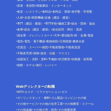
床屋・美容院
情報通信・インターネット
食堂・レストラン
食料品
食料品・酒屋
進学塾・学習塾
人材
水道
精密機械
設備（建設・建築）
専門（建設・建築）
専門学校
繊維工業
組合・団体・協会
倉庫
総合（建設・建築）
総合卸売・商社・貿易
貸金業・クレジットカード
大学
通信販売
鉄・金属
電器
電気
電気・電子機器
動物病院
日用雑貨
農林水産
百貨店・スーパー
病院
不動産開発
不動産賃貸
不動産売買
保険
放送・出版・マスコミ
油脂加工・洗剤・塗料
予備校
幼児教室
幼稚園・保育園
旅館・ホテル
旅行・レジャー
Webディレクターの転職
NPO
エステ・リラクゼーション
ガス
ガソリンスタンド・燃料
ゴム製品
コンビニ
その他
その他サービス
その他の化学工業
その他教室・スクール
その他金融
その他小売・卸売
その他製造業