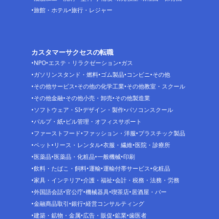
旅館・ホテル
旅行・レジャー
カスタマーサクセスの転職
NPO
エステ・リラクゼーション
ガス
ガソリンスタンド・燃料
ゴム製品
コンビニ
その他
その他サービス
その他の化学工業
その他教室・スクール
その他金融
その他小売・卸売
その他製造業
ソフトウェア・SI
デザイン・製作
パソコンスクール
パルプ・紙
ビル管理・オフィスサポート
ファーストフード
ファッション・洋服
プラスチック製品
ペット
リース・レンタル
衣服・繊維
医院・診療所
医薬品
医薬品・化粧品
一般機械
印刷
飲料・たばこ・飼料
運輸
運輸付帯サービス
化粧品
家具・インテリア
介護・福祉
会計・税務・法務・労務
外国語会話
官公庁
機械器具
喫茶店
居酒屋・バー
金融商品取引
銀行
経営コンサルティング
建築・鉱物・金属
広告・販促
鉱業
歯医者