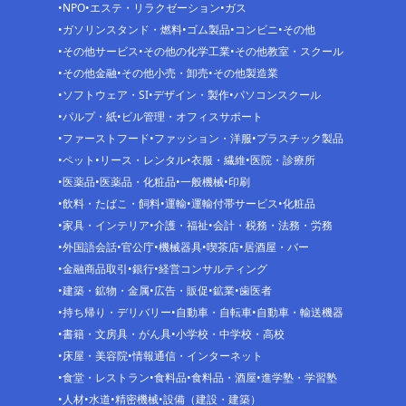
NPO
エステ・リラクゼーション
ガス
ガソリンスタンド・燃料
ゴム製品
コンビニ
その他
その他サービス
その他の化学工業
その他教室・スクール
その他金融
その他小売・卸売
その他製造業
ソフトウェア・SI
デザイン・製作
パソコンスクール
パルプ・紙
ビル管理・オフィスサポート
ファーストフード
ファッション・洋服
プラスチック製品
ペット
リース・レンタル
衣服・繊維
医院・診療所
医薬品
医薬品・化粧品
一般機械
印刷
飲料・たばこ・飼料
運輸
運輸付帯サービス
化粧品
家具・インテリア
介護・福祉
会計・税務・法務・労務
外国語会話
官公庁
機械器具
喫茶店
居酒屋・バー
金融商品取引
銀行
経営コンサルティング
建築・鉱物・金属
広告・販促
鉱業
歯医者
持ち帰り・デリバリー
自動車・自転車
自動車・輸送機器
書籍・文房具・がん具
小学校・中学校・高校
床屋・美容院
情報通信・インターネット
食堂・レストラン
食料品
食料品・酒屋
進学塾・学習塾
人材
水道
精密機械
設備（建設・建築）