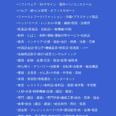
ソフトウェア・SI
デザイン・製作
パソコンスクール
パルプ・紙
ビル管理・オフィスサポート
ファーストフード
ファッション・洋服
プラスチック製品
ペット
リース・レンタル
衣服・繊維
医院・診療所
医薬品
医薬品・化粧品
一般機械
印刷
飲料・たばこ・飼料
運輸
運輸付帯サービス
化粧品
家具・インテリア
介護・福祉
会計・税務・法務・労務
外国語会話
官公庁
機械器具
喫茶店
居酒屋・バー
金融商品取引
銀行
経営コンサルティング
建築・鉱物・金属
広告・販促
鉱業
歯医者
持ち帰り・デリバリー
自動車・自転車
自動車・輸送機器
書籍・文房具・がん具
小学校・中学校・高校
床屋・美容院
情報通信・インターネット
食堂・レストラン
食料品
食料品・酒屋
進学塾・学習塾
人材
水道
精密機械
設備（建設・建築）
専門（建設・建築）
専門学校
繊維工業
組合・団体・協会
倉庫
総合（建設・建築）
総合卸売・商社・貿易
貸金業・クレジットカード
大学
通信販売
鉄・金属
電器