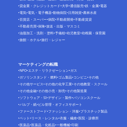
貸金業・クレジットカード
大学
通信販売
鉄・金属
電器
電気
電気・電子機器
動物病院
日用雑貨
農林水産
百貨店・スーパー
病院
不動産開発
不動産賃貸
不動産売買
保険
放送・出版・マスコミ
油脂加工・洗剤・塗料
予備校
幼児教室
幼稚園・保育園
旅館・ホテル
旅行・レジャー
マーケティングの転職
NPO
エステ・リラクゼーション
ガス
ガソリンスタンド・燃料
ゴム製品
コンビニ
その他
その他サービス
その他の化学工業
その他教室・スクール
その他金融
その他小売・卸売
その他製造業
ソフトウェア・SI
デザイン・製作
パソコンスクール
パルプ・紙
ビル管理・オフィスサポート
ファーストフード
ファッション・洋服
プラスチック製品
ペット
リース・レンタル
衣服・繊維
医院・診療所
医薬品
医薬品・化粧品
一般機械
印刷