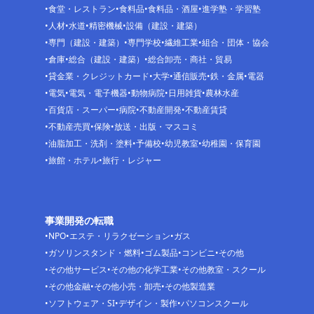
食堂・レストラン
食料品
食料品・酒屋
進学塾・学習塾
人材
水道
精密機械
設備（建設・建築）
専門（建設・建築）
専門学校
繊維工業
組合・団体・協会
倉庫
総合（建設・建築）
総合卸売・商社・貿易
貸金業・クレジットカード
大学
通信販売
鉄・金属
電器
電気
電気・電子機器
動物病院
日用雑貨
農林水産
百貨店・スーパー
病院
不動産開発
不動産賃貸
不動産売買
保険
放送・出版・マスコミ
油脂加工・洗剤・塗料
予備校
幼児教室
幼稚園・保育園
旅館・ホテル
旅行・レジャー
事業開発の転職
NPO
エステ・リラクゼーション
ガス
ガソリンスタンド・燃料
ゴム製品
コンビニ
その他
その他サービス
その他の化学工業
その他教室・スクール
その他金融
その他小売・卸売
その他製造業
ソフトウェア・SI
デザイン・製作
パソコンスクール