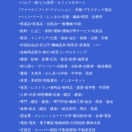
パルプ・紙
ビル管理・オフィスサポート
ファーストフード
ファッション・洋服
プラスチック製品
ペット
リース・レンタル
衣服・繊維
医院・診療所
医薬品
医薬品・化粧品
一般機械
印刷
飲料・たばこ・飼料
運輸
運輸付帯サービス
化粧品
家具・インテリア
介護・福祉
会計・税務・法務・労務
外国語会話
官公庁
機械器具
喫茶店
居酒屋・バー
金融商品取引
銀行
経営コンサルティング
建築・鉱物・金属
広告・販促
鉱業
歯医者
持ち帰り・デリバリー
自動車・自転車
自動車・輸送機器
書籍・文房具・がん具
小学校・中学校・高校
床屋・美容院
情報通信・インターネット
食堂・レストラン
食料品
食料品・酒屋
進学塾・学習塾
人材
水道
精密機械
設備（建設・建築）
専門（建設・建築）
専門学校
繊維工業
組合・団体・協会
倉庫
総合（建設・建築）
総合卸売・商社・貿易
貸金業・クレジットカード
大学
通信販売
鉄・金属
電器
電気
電気・電子機器
動物病院
日用雑貨
農林水産
百貨店・スーパー
病院
不動産開発
不動産賃貸