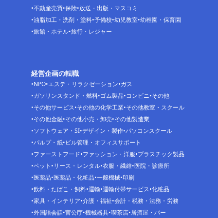
不動産売買
保険
放送・出版・マスコミ
油脂加工・洗剤・塗料
予備校
幼児教室
幼稚園・保育園
旅館・ホテル
旅行・レジャー
経営企画の転職
NPO
エステ・リラクゼーション
ガス
ガソリンスタンド・燃料
ゴム製品
コンビニ
その他
その他サービス
その他の化学工業
その他教室・スクール
その他金融
その他小売・卸売
その他製造業
ソフトウェア・SI
デザイン・製作
パソコンスクール
パルプ・紙
ビル管理・オフィスサポート
ファーストフード
ファッション・洋服
プラスチック製品
ペット
リース・レンタル
衣服・繊維
医院・診療所
医薬品
医薬品・化粧品
一般機械
印刷
飲料・たばこ・飼料
運輸
運輸付帯サービス
化粧品
家具・インテリア
介護・福祉
会計・税務・法務・労務
外国語会話
官公庁
機械器具
喫茶店
居酒屋・バー