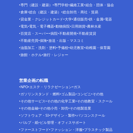
専門（建設・建築）
専門学校
繊維工業
組合・団体・協会
倉庫
総合（建設・建築）
総合卸売・商社・貿易
貸金業・クレジットカード
大学
通信販売
鉄・金属
電器
電気
電気・電子機器
動物病院
日用雑貨
農林水産
百貨店・スーパー
病院
不動産開発
不動産賃貸
不動産売買
保険
放送・出版・マスコミ
油脂加工・洗剤・塗料
予備校
幼児教室
幼稚園・保育園
旅館・ホテル
旅行・レジャー
営業企画の転職
NPO
エステ・リラクゼーション
ガス
ガソリンスタンド・燃料
ゴム製品
コンビニ
その他
その他サービス
その他の化学工業
その他教室・スクール
その他金融
その他小売・卸売
その他製造業
ソフトウェア・SI
デザイン・製作
パソコンスクール
パルプ・紙
ビル管理・オフィスサポート
ファーストフード
ファッション・洋服
プラスチック製品