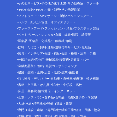
その他サービス
その他の化学工業
その他教室・スクール
その他金融
その他小売・卸売
その他製造業
ソフトウェア・SI
デザイン・製作
パソコンスクール
パルプ・紙
ビル管理・オフィスサポート
ファーストフード
ファッション・洋服
プラスチック製品
ペット
リース・レンタル
衣服・繊維
医院・診療所
医薬品
医薬品・化粧品
一般機械
印刷
飲料・たばこ・飼料
運輸
運輸付帯サービス
化粧品
家具・インテリア
介護・福祉
会計・税務・法務・労務
外国語会話
官公庁
機械器具
喫茶店
居酒屋・バー
金融商品取引
銀行
経営コンサルティング
建築・鉱物・金属
広告・販促
鉱業
歯医者
持ち帰り・デリバリー
自動車・自転車
自動車・輸送機器
書籍・文房具・がん具
小学校・中学校・高校
床屋・美容院
情報通信・インターネット
食堂・レストラン
食料品
食料品・酒屋
進学塾・学習塾
人材
水道
精密機械
設備（建設・建築）
専門（建設・建築）
専門学校
繊維工業
組合・団体・協会
倉庫
総合（建設・建築）
総合卸売・商社・貿易