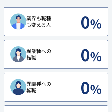
0
%
業界も職種
も変える人
0
%
異業種への
転職
0
%
異職種への
転職