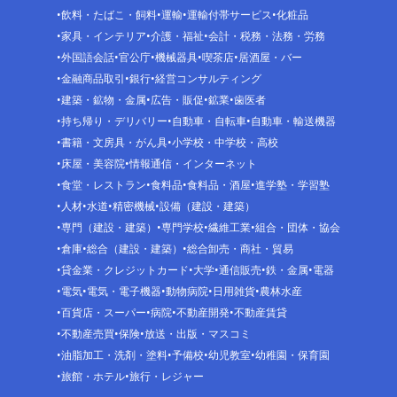
飲料・たばこ・飼料
運輸
運輸付帯サービス
化粧品
家具・インテリア
介護・福祉
会計・税務・法務・労務
外国語会話
官公庁
機械器具
喫茶店
居酒屋・バー
金融商品取引
銀行
経営コンサルティング
建築・鉱物・金属
広告・販促
鉱業
歯医者
持ち帰り・デリバリー
自動車・自転車
自動車・輸送機器
書籍・文房具・がん具
小学校・中学校・高校
床屋・美容院
情報通信・インターネット
食堂・レストラン
食料品
食料品・酒屋
進学塾・学習塾
人材
水道
精密機械
設備（建設・建築）
専門（建設・建築）
専門学校
繊維工業
組合・団体・協会
倉庫
総合（建設・建築）
総合卸売・商社・貿易
貸金業・クレジットカード
大学
通信販売
鉄・金属
電器
電気
電気・電子機器
動物病院
日用雑貨
農林水産
百貨店・スーパー
病院
不動産開発
不動産賃貸
不動産売買
保険
放送・出版・マスコミ
油脂加工・洗剤・塗料
予備校
幼児教室
幼稚園・保育園
旅館・ホテル
旅行・レジャー