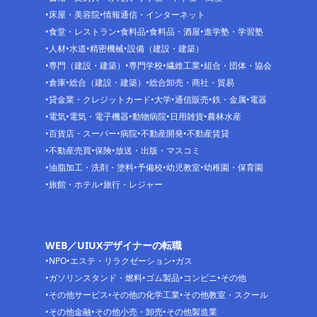
床屋・美容院
情報通信・インターネット
食堂・レストラン
食料品
食料品・酒屋
進学塾・学習塾
人材
水道
精密機械
設備（建設・建築）
専門（建設・建築）
専門学校
繊維工業
組合・団体・協会
倉庫
総合（建設・建築）
総合卸売・商社・貿易
貸金業・クレジットカード
大学
通信販売
鉄・金属
電器
電気
電気・電子機器
動物病院
日用雑貨
農林水産
百貨店・スーパー
病院
不動産開発
不動産賃貸
不動産売買
保険
放送・出版・マスコミ
油脂加工・洗剤・塗料
予備校
幼児教室
幼稚園・保育園
旅館・ホテル
旅行・レジャー
WEB／UIUXデザイナーの転職
NPO
エステ・リラクゼーション
ガス
ガソリンスタンド・燃料
ゴム製品
コンビニ
その他
その他サービス
その他の化学工業
その他教室・スクール
その他金融
その他小売・卸売
その他製造業