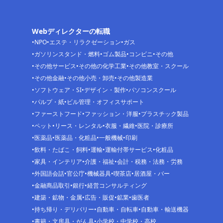
Webディレクターの転職
NPO
エステ・リラクゼーション
ガス
ガソリンスタンド・燃料
ゴム製品
コンビニ
その他
その他サービス
その他の化学工業
その他教室・スクール
その他金融
その他小売・卸売
その他製造業
ソフトウェア・SI
デザイン・製作
パソコンスクール
パルプ・紙
ビル管理・オフィスサポート
ファーストフード
ファッション・洋服
プラスチック製品
ペット
リース・レンタル
衣服・繊維
医院・診療所
医薬品
医薬品・化粧品
一般機械
印刷
飲料・たばこ・飼料
運輸
運輸付帯サービス
化粧品
家具・インテリア
介護・福祉
会計・税務・法務・労務
外国語会話
官公庁
機械器具
喫茶店
居酒屋・バー
金融商品取引
銀行
経営コンサルティング
建築・鉱物・金属
広告・販促
鉱業
歯医者
持ち帰り・デリバリー
自動車・自転車
自動車・輸送機器
書籍・文房具・がん具
小学校・中学校・高校