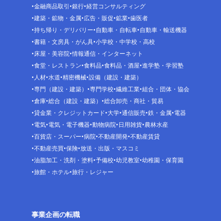
金融商品取引
銀行
経営コンサルティング
建築・鉱物・金属
広告・販促
鉱業
歯医者
持ち帰り・デリバリー
自動車・自転車
自動車・輸送機器
書籍・文房具・がん具
小学校・中学校・高校
床屋・美容院
情報通信・インターネット
食堂・レストラン
食料品
食料品・酒屋
進学塾・学習塾
人材
水道
精密機械
設備（建設・建築）
専門（建設・建築）
専門学校
繊維工業
組合・団体・協会
倉庫
総合（建設・建築）
総合卸売・商社・貿易
貸金業・クレジットカード
大学
通信販売
鉄・金属
電器
電気
電気・電子機器
動物病院
日用雑貨
農林水産
百貨店・スーパー
病院
不動産開発
不動産賃貸
不動産売買
保険
放送・出版・マスコミ
油脂加工・洗剤・塗料
予備校
幼児教室
幼稚園・保育園
旅館・ホテル
旅行・レジャー
事業企画の転職