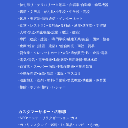
持ち帰り・デリバリー
自動車・自転車
自動車・輸送機器
書籍・文房具・がん具
小学校・中学校・高校
床屋・美容院
情報通信・インターネット
食堂・レストラン
食料品
食料品・酒屋
進学塾・学習塾
人材
水道
精密機械
設備（建設・建築）
専門（建設・建築）
専門学校
繊維工業
組合・団体・協会
倉庫
総合（建設・建築）
総合卸売・商社・貿易
貸金業・クレジットカード
大学
通信販売
鉄・金属
電器
電気
電気・電子機器
動物病院
日用雑貨
農林水産
百貨店・スーパー
病院
不動産開発
不動産賃貸
不動産売買
保険
放送・出版・マスコミ
油脂加工・洗剤・塗料
予備校
幼児教室
幼稚園・保育園
旅館・ホテル
旅行・レジャー
カスタマーサポートの転職
NPO
エステ・リラクゼーション
ガス
ガソリンスタンド・燃料
ゴム製品
コンビニ
その他