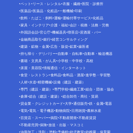
ペット
リース・レンタル
衣服・繊維
医院・診療所
医薬品
医薬品・化粧品
一般機械
印刷
飲料・たばこ・飼料
運輸
運輸付帯サービス
化粧品
家具・インテリア
介護・福祉
会計・税務・法務・労務
外国語会話
官公庁
機械器具
喫茶店
居酒屋・バー
金融商品取引
銀行
経営コンサルティング
建築・鉱物・金属
広告・販促
鉱業
歯医者
持ち帰り・デリバリー
自動車・自転車
自動車・輸送機器
書籍・文房具・がん具
小学校・中学校・高校
床屋・美容院
情報通信・インターネット
食堂・レストラン
食料品
食料品・酒屋
進学塾・学習塾
人材
水道
精密機械
設備（建設・建築）
専門（建設・建築）
専門学校
繊維工業
組合・団体・協会
倉庫
総合（建設・建築）
総合卸売・商社・貿易
貸金業・クレジットカード
大学
通信販売
鉄・金属
電器
電気
電気・電子機器
動物病院
日用雑貨
農林水産
百貨店・スーパー
病院
不動産開発
不動産賃貸
不動産売買
保険
放送・出版・マスコミ
油脂加工・洗剤・塗料
予備校
幼児教室
幼稚園・保育園