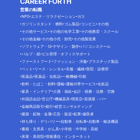
CAREER FORTH
営業の転職
NPO
エステ・リラクゼーション
ガス
ガソリンスタンド・燃料
ゴム製品
コンビニ
その他
その他サービス
その他の化学工業
その他教室・スクール
その他金融
その他小売・卸売
その他製造業
ソフトウェア・SI
デザイン・製作
パソコンスクール
パルプ・紙
ビル管理・オフィスサポート
ファーストフード
ファッション・洋服
プラスチック製品
ペット
リース・レンタル
衣服・繊維
医院・診療所
医薬品
医薬品・化粧品
一般機械
印刷
飲料・たばこ・飼料
運輸
運輸付帯サービス
化粧品
家具・インテリア
介護・福祉
会計・税務・法務・労務
外国語会話
官公庁
機械器具
喫茶店
居酒屋・バー
金融商品取引
銀行
経営コンサルティング
建築・鉱物・金属
広告・販促
鉱業
歯医者
持ち帰り・デリバリー
自動車・自転車
自動車・輸送機器
書籍・文房具・がん具
小学校・中学校・高校
床屋・美容院
情報通信・インターネット