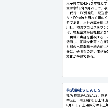
太子町竹広42-2を本社と
立は令和2年9月29日で、
ー代行・EC受発注・配送
り・EC物流を問わず幅広
者である。本社倉庫を軸に
用し、物流プロセスをワン
は、物販企業が自社物流を
ー目線の実務を重視するこ
活用し、正確な出荷・在庫
と卸の出荷業務を統合的に
提に、透明性の高い価格設
文化が特徴である。
株式会社ＳＥＡＬＳ
社名 株式会社SEALS、英名 SE
中区山下町23番地 日土地山
6月16日。上場区分は未上