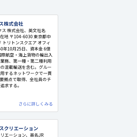
ス株式会社
クス 株式会社、英文社名
.、所在地 〒104-6030 東京都中
ンド トリトンスクエア オフィ
0年10月25日、資本金 6億
国際航空・海上貨物の輸出入
店業務、第一種・第二種利用
外の混載輸送を含む。グルー
活用するネットワークで一貫
を主要拠点で取得、全社員のチ
を追求する。
さらに詳しくみる
スクリエーション
リエーション、英名JR