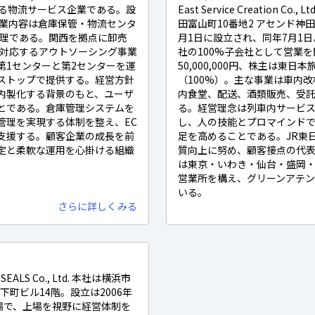
する物流サービス企業である。設
East Service Creation 
事業内容は倉庫保管・物流センタ
田富山町10番地2 アセンド神田
管理である。関西を拠点に卸売
月1日に設立され、同年7月1
く対応するアウトソーシング事業
社の100%子会社として営業
第1センターと第2センターを運
50,000,000円、株主は東日
ストップで提供する。経営方針
（100%）。主な事業は車内
内製化する背景のもと、ユーザ
内食堂、配送、酒類販売、受
とである。倉庫管理システムを
る。経営理念は列車内サービ
管理を実現する体制を整え、EC
し、人の技能とプロマインド
支援する。顧客企業の成長を前
足を高めることである。JR東
定と柔軟な運用を心掛ける組織
質向上に努め、顧客接点の代
は東京・いわき・仙台・盛岡
営業所を構え、グリーンアテ
いる。
さらに詳しくみる
ALS Co., Ltd. 本社は横浜市
下町ビル14階。設立は2006年
場で、上場を視野に経営体制を