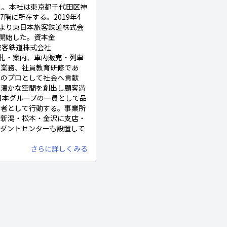
Co., Ltd.、本社は東京都千代田区神
7階に所在する。2019年4
日より東日本旅客鉄道株式会
を開始した。資本金
本旅客鉄道株式会社
改札・案内、車内販売・列車
託業務、社員教育研修であ
スのプロとして社会へ貢献
で温かな空間を創出し顧客満
日本グループの一員として品
表者として行動する。事業所
・新潟・松本・金沢に支店・
ンダントセンターも設置して
さらに詳しくみる