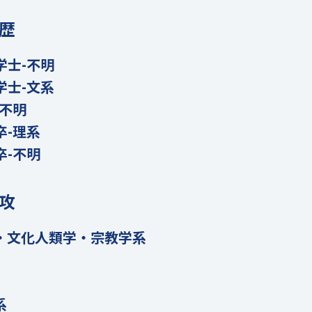
歴
学士-不明
学士-文系
-不明
卒-理系
卒-不明
攻
・文化人類学・宗教学系
系