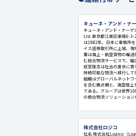
キューネ・アンド・ナ
キューネ・アンド・ナーゲル株式
Ltd. 東京都江東区東陽6-3
は1982年、日本に事務所
イス証券取引所に上場、現
業は海上・航空貨物の輸送
む総合物流サービスで、幅
経営理念は社会の進歩に寄
持続可能な物流へ移行して
組織はグローバルネットワ
を含む拠点網と、海空陸上
である。グループは世界10
の統合物流ソリューション
株式会社ロジコ
社名 株式会社Logico（Logi