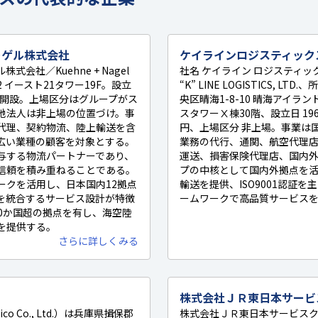
ーゲル株式会社
ケイラインロジスティック
会社／Kuehne + Nagel
社名 ケイライン ロジスティッ
-2 イースト21タワー19F。設立
“K” LINE LOGISTICS, LTD
を開設。上場区分はグループがス
央区晴海1-8-10 晴海アイラ
地法人は非上場の位置づけ。事
スタワーⅩ棟30階、設立日 196
代理、契約物流、陸上輸送を含
円、上場区分 非上場。事業は
広い業種の顧客を対象とする。
業務の代行、通関、航空代理
与する物流パートナーであり、
運送、損害保険代理店、国内
信頼を積み重ねることである。
プの中核として国内外拠点を
ークを活用し、日本国内12拠点
輸送を提供、ISO9001認証
を統合するサービス設計が特徴
ームワークで高品質サービス
0か国超の拠点を有し、海空陸
を提供する。
さらに詳しくみる
株式会社ＪＲ東日本サービ
co Co., Ltd.）は兵庫県揖保郡
株式会社ＪＲ東日本サービスク