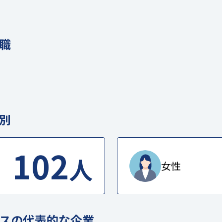
職
別
102
人
女性
スの代表的な企業