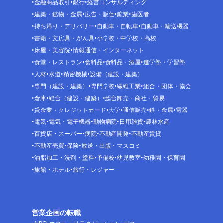
金融商品取引
銀行
経営コンサルティング
建築・鉱物・金属
広告・販促
鉱業
歯医者
持ち帰り・デリバリー
自動車・自転車
自動車・輸送機器
書籍・文房具・がん具
小学校・中学校・高校
床屋・美容院
情報通信・インターネット
食堂・レストラン
食料品
食料品・酒屋
進学塾・学習塾
人材
水道
精密機械
設備（建設・建築）
専門（建設・建築）
専門学校
繊維工業
組合・団体・協会
倉庫
総合（建設・建築）
総合卸売・商社・貿易
貸金業・クレジットカード
大学
通信販売
鉄・金属
電器
電気
電気・電子機器
動物病院
日用雑貨
農林水産
百貨店・スーパー
病院
不動産開発
不動産賃貸
不動産売買
保険
放送・出版・マスコミ
油脂加工・洗剤・塗料
予備校
幼児教室
幼稚園・保育園
旅館・ホテル
旅行・レジャー
営業企画の転職