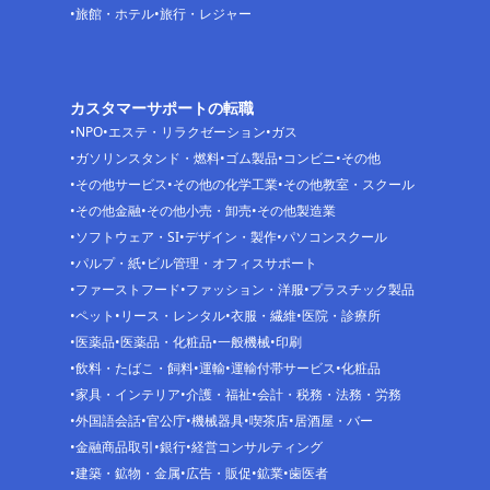
旅館・ホテル
旅行・レジャー
カスタマーサポートの転職
NPO
エステ・リラクゼーション
ガス
ガソリンスタンド・燃料
ゴム製品
コンビニ
その他
その他サービス
その他の化学工業
その他教室・スクール
その他金融
その他小売・卸売
その他製造業
ソフトウェア・SI
デザイン・製作
パソコンスクール
パルプ・紙
ビル管理・オフィスサポート
ファーストフード
ファッション・洋服
プラスチック製品
ペット
リース・レンタル
衣服・繊維
医院・診療所
医薬品
医薬品・化粧品
一般機械
印刷
飲料・たばこ・飼料
運輸
運輸付帯サービス
化粧品
家具・インテリア
介護・福祉
会計・税務・法務・労務
外国語会話
官公庁
機械器具
喫茶店
居酒屋・バー
金融商品取引
銀行
経営コンサルティング
建築・鉱物・金属
広告・販促
鉱業
歯医者