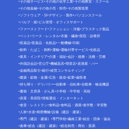
その他サービス
その他の化学工業
その他教室・スクール
その他金融
その他小売・卸売
その他製造業
ソフトウェア・SI
デザイン・製作
パソコンスクール
パルプ・紙
ビル管理・オフィスサポート
ファーストフード
ファッション・洋服
プラスチック製品
ペット
リース・レンタル
衣服・繊維
医院・診療所
医薬品
医薬品・化粧品
一般機械
印刷
飲料・たばこ・飼料
運輸
運輸付帯サービス
化粧品
家具・インテリア
介護・福祉
会計・税務・法務・労務
外国語会話
官公庁
機械器具
喫茶店
居酒屋・バー
金融商品取引
銀行
経営コンサルティング
建築・鉱物・金属
広告・販促
鉱業
歯医者
持ち帰り・デリバリー
自動車・自転車
自動車・輸送機器
書籍・文房具・がん具
小学校・中学校・高校
床屋・美容院
情報通信・インターネット
食堂・レストラン
食料品
食料品・酒屋
進学塾・学習塾
人材
水道
精密機械
設備（建設・建築）
専門（建設・建築）
専門学校
繊維工業
組合・団体・協会
倉庫
総合（建設・建築）
総合卸売・商社・貿易