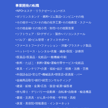
事業開発の転職
NPO
エステ・リラクゼーション
ガス
ガソリンスタンド・燃料
ゴム製品
コンビニ
その他
その他サービス
その他の化学工業
その他教室・スクール
その他金融
その他小売・卸売
その他製造業
ソフトウェア・SI
デザイン・製作
パソコンスクール
パルプ・紙
ビル管理・オフィスサポート
ファーストフード
ファッション・洋服
プラスチック製品
ペット
リース・レンタル
衣服・繊維
医院・診療所
医薬品
医薬品・化粧品
一般機械
印刷
飲料・たばこ・飼料
運輸
運輸付帯サービス
化粧品
家具・インテリア
介護・福祉
会計・税務・法務・労務
外国語会話
官公庁
機械器具
喫茶店
居酒屋・バー
金融商品取引
銀行
経営コンサルティング
建築・鉱物・金属
広告・販促
鉱業
歯医者
持ち帰り・デリバリー
自動車・自転車
自動車・輸送機器
書籍・文房具・がん具
小学校・中学校・高校
床屋・美容院
情報通信・インターネット