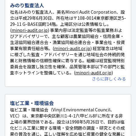
みのり監査法人
社名はみのり監査法人、英名Minori Audit Corporation、設
立は平成29年6月30日、所在地は〒108-0014東京都港区芝5-
29-11 G-BASE田町14階。上場区分は公表情報なし。
(
minori-audit.or.jp
) 事業内容は法定監査等の監査業務およ
びアドバイザリーで、主な顧客は農業協同組合・信用金庫・
生活協同組合連合会・漁業協同組合連合会・事業会社・投資
事業有限責任組合等。(
minori-audit.or.jp
) 経営理念は地域
に根ざした監査・アドバイザリーを通じ地域社会の持続的発
展と財務情報の信頼性確保に寄与する。組織は経営監視特別
委員会を設置し独立性を確保、品質管理本部以下の部門と監
査ホットラインを整備している。(
minori-audit.or.jp
)
さらに詳しくみる
塩ビ工業・環境協会
塩ビ工業・環境協会（Vinyl Environmental Council、
VEC）は、東京都中央区新川1-4-1六甲ビル8Fに所在する非
上場の業界団体である。設立は1998年5月26日で、目的は塩
化ビニル工業に関する環境・安全問題の調査・研究とその成
果の普及を通じ、正しい理解を広め塩ビ産業の健全な発展に