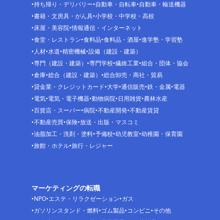
持ち帰り・デリバリー
自動車・自転車
自動車・輸送機器
書籍・文房具・がん具
小学校・中学校・高校
床屋・美容院
情報通信・インターネット
食堂・レストラン
食料品
食料品・酒屋
進学塾・学習塾
人材
水道
精密機械
設備（建設・建築）
専門（建設・建築）
専門学校
繊維工業
組合・団体・協会
倉庫
総合（建設・建築）
総合卸売・商社・貿易
貸金業・クレジットカード
大学
通信販売
鉄・金属
電器
電気
電気・電子機器
動物病院
日用雑貨
農林水産
百貨店・スーパー
病院
不動産開発
不動産賃貸
不動産売買
保険
放送・出版・マスコミ
油脂加工・洗剤・塗料
予備校
幼児教室
幼稚園・保育園
旅館・ホテル
旅行・レジャー
マーケティングの転職
NPO
エステ・リラクゼーション
ガス
ガソリンスタンド・燃料
ゴム製品
コンビニ
その他