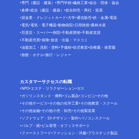
専門（建設・建築）
専門学校
繊維工業
組合・団体・協会
倉庫
総合（建設・建築）
総合卸売・商社・貿易
貸金業・クレジットカード
大学
通信販売
鉄・金属
電器
電気
電気・電子機器
動物病院
日用雑貨
農林水産
百貨店・スーパー
病院
不動産開発
不動産賃貸
不動産売買
保険
放送・出版・マスコミ
油脂加工・洗剤・塗料
予備校
幼児教室
幼稚園・保育園
旅館・ホテル
旅行・レジャー
カスタマーサクセスの転職
NPO
エステ・リラクゼーション
ガス
ガソリンスタンド・燃料
ゴム製品
コンビニ
その他
その他サービス
その他の化学工業
その他教室・スクール
その他金融
その他小売・卸売
その他製造業
ソフトウェア・SI
デザイン・製作
パソコンスクール
パルプ・紙
ビル管理・オフィスサポート
ファーストフード
ファッション・洋服
プラスチック製品