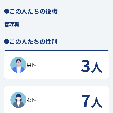
この人たちの役職
管理職
この人たちの性別
3
人
男性
7
人
女性