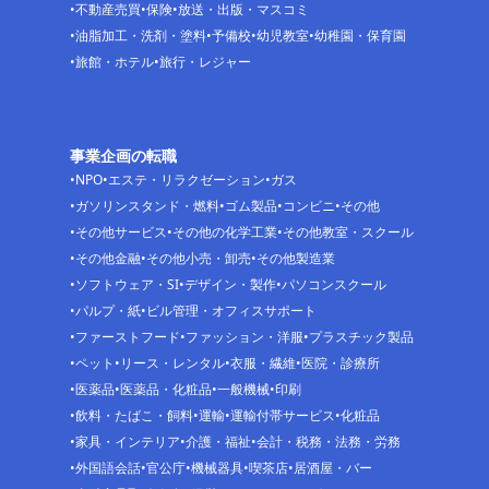
不動産売買
保険
放送・出版・マスコミ
油脂加工・洗剤・塗料
予備校
幼児教室
幼稚園・保育園
旅館・ホテル
旅行・レジャー
事業企画の転職
NPO
エステ・リラクゼーション
ガス
ガソリンスタンド・燃料
ゴム製品
コンビニ
その他
その他サービス
その他の化学工業
その他教室・スクール
その他金融
その他小売・卸売
その他製造業
ソフトウェア・SI
デザイン・製作
パソコンスクール
パルプ・紙
ビル管理・オフィスサポート
ファーストフード
ファッション・洋服
プラスチック製品
ペット
リース・レンタル
衣服・繊維
医院・診療所
医薬品
医薬品・化粧品
一般機械
印刷
飲料・たばこ・飼料
運輸
運輸付帯サービス
化粧品
家具・インテリア
介護・福祉
会計・税務・法務・労務
外国語会話
官公庁
機械器具
喫茶店
居酒屋・バー