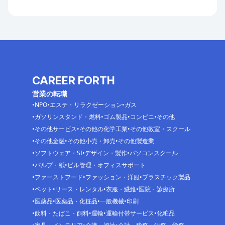
CAREER FORTH
営業の転職
NPO
エステ・リラクゼーション
ガス
ガソリンスタンド・燃料
ゴム製品
コンビニ
その他
その他サービス
その他の化学工業
その他教室・スクール
その他金融
その他小売・卸売
その他製造業
ソフトウェア・SI
デザイン・製作
パソコンスクール
パルプ・紙
ビル管理・オフィスサポート
ファーストフード
ファッション・洋服
プラスチック製品
ペット
リース・レンタル
衣服・繊維
医院・診療所
医薬品
医薬品・化粧品
一般機械
印刷
飲料・たばこ・飼料
運輸
運輸付帯サービス
化粧品