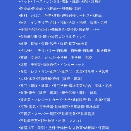
ペット
リース・レンタル
衣服・繊維
医院・診療所
医薬品
医薬品・化粧品
一般機械
印刷
飲料・たばこ・飼料
運輸
運輸付帯サービス
化粧品
家具・インテリア
介護・福祉
会計・税務・法務・労務
外国語会話
官公庁
機械器具
喫茶店
居酒屋・バー
金融商品取引
銀行
経営コンサルティング
建築・鉱物・金属
広告・販促
鉱業
歯医者
持ち帰り・デリバリー
自動車・自転車
自動車・輸送機器
書籍・文房具・がん具
小学校・中学校・高校
床屋・美容院
情報通信・インターネット
食堂・レストラン
食料品
食料品・酒屋
進学塾・学習塾
人材
水道
精密機械
設備（建設・建築）
専門（建設・建築）
専門学校
繊維工業
組合・団体・協会
倉庫
総合（建設・建築）
総合卸売・商社・貿易
貸金業・クレジットカード
大学
通信販売
鉄・金属
電器
電気
電気・電子機器
動物病院
日用雑貨
農林水産
百貨店・スーパー
病院
不動産開発
不動産賃貸
不動産売買
保険
放送・出版・マスコミ
油脂加工・洗剤・塗料
予備校
幼児教室
幼稚園・保育園