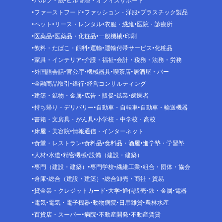
パルプ・紙
ビル管理・オフィスサポート
ファーストフード
ファッション・洋服
プラスチック製品
ペット
リース・レンタル
衣服・繊維
医院・診療所
医薬品
医薬品・化粧品
一般機械
印刷
飲料・たばこ・飼料
運輸
運輸付帯サービス
化粧品
家具・インテリア
介護・福祉
会計・税務・法務・労務
外国語会話
官公庁
機械器具
喫茶店
居酒屋・バー
金融商品取引
銀行
経営コンサルティング
建築・鉱物・金属
広告・販促
鉱業
歯医者
持ち帰り・デリバリー
自動車・自転車
自動車・輸送機器
書籍・文房具・がん具
小学校・中学校・高校
床屋・美容院
情報通信・インターネット
食堂・レストラン
食料品
食料品・酒屋
進学塾・学習塾
人材
水道
精密機械
設備（建設・建築）
専門（建設・建築）
専門学校
繊維工業
組合・団体・協会
倉庫
総合（建設・建築）
総合卸売・商社・貿易
貸金業・クレジットカード
大学
通信販売
鉄・金属
電器
電気
電気・電子機器
動物病院
日用雑貨
農林水産
百貨店・スーパー
病院
不動産開発
不動産賃貸