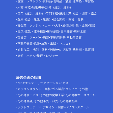
食堂・レストラン
食料品
食料品・酒屋
進学塾・学習塾
人材
水道
精密機械
設備（建設・建築）
専門（建設・建築）
専門学校
繊維工業
組合・団体・協会
倉庫
総合（建設・建築）
総合卸売・商社・貿易
貸金業・クレジットカード
大学
通信販売
鉄・金属
電器
電気
電気・電子機器
動物病院
日用雑貨
農林水産
百貨店・スーパー
病院
不動産開発
不動産賃貸
不動産売買
保険
放送・出版・マスコミ
油脂加工・洗剤・塗料
予備校
幼児教室
幼稚園・保育園
旅館・ホテル
旅行・レジャー
経営企画の転職
NPO
エステ・リラクゼーション
ガス
ガソリンスタンド・燃料
ゴム製品
コンビニ
その他
その他サービス
その他の化学工業
その他教室・スクール
その他金融
その他小売・卸売
その他製造業
ソフトウェア・SI
デザイン・製作
パソコンスクール