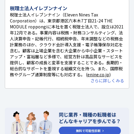
税理士法人イレブンナイン
税理士法人イレブンナイン（Eleven Nines Tax
Corporation）は、東京都港区六本木7丁目21-24 THE
MODULE roppongiに本社を置く税理士法人で、設立は2021
年12月である。事業内容は税務・財務コンサルティング、法
人決算申告・記帳代行、相続税申告、年末調整などの税務会
計業務のほか、クラウド会計導入支援・電子帳簿保存対応を
含む。顧客は上場企業を含む大企業から中小企業・スタート
アップ・富裕層など多様で、経営方針は高品質なサービスを
提供し、顧客の成長と変革を支援することである。長期的・
総合的なサポートを重視する組織文化を持つ。また、国際税
務やグループ通算制度等にも対応する。 (
enine.co.jp
)
さらに詳しくみる