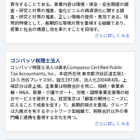
寄与することである。事業内容は環境・保安・安全関連の調
査・研究と対策の推進、塩化ビニルの再資源化に関する調
査・研究と対策の推進、正しい情報の提供・普及である。恒
常的特徴として、長期的な環境対策を重視する組織であり、
産業と社会の橋渡し役を果たすことを目指す。
さらに詳しくみる
コンパッソ税理士法人
コンパッソ税理士法人は英名Compasso Certified Public
Tax Accountants, Inc.、本店所在地 東京都渋谷区道玄坂1-
10-5 渋谷プレイス9F。設立1973年、法人化2004年4月。上
場区分は非上場。主事業は税務会計を核に、相続・事業承
継・M&A、医療・介護サポート、労務・国際事業支援等の総
合サービスを提供する。経営理念は「顧客の期待とニーズに
応えることで成長を促す」で、長期的視点を重視。グループ
は九拠点を有するネットワーク型組織で、税務会計以外の専
門職と連携を重視する文化を持つ。
さらに詳しくみる