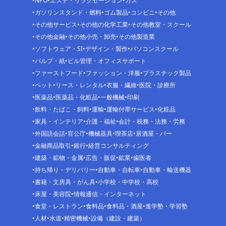
NPO
エステ・リラクゼーション
ガス
ガソリンスタンド・燃料
ゴム製品
コンビニ
その他
その他サービス
その他の化学工業
その他教室・スクール
その他金融
その他小売・卸売
その他製造業
ソフトウェア・SI
デザイン・製作
パソコンスクール
パルプ・紙
ビル管理・オフィスサポート
ファーストフード
ファッション・洋服
プラスチック製品
ペット
リース・レンタル
衣服・繊維
医院・診療所
医薬品
医薬品・化粧品
一般機械
印刷
飲料・たばこ・飼料
運輸
運輸付帯サービス
化粧品
家具・インテリア
介護・福祉
会計・税務・法務・労務
外国語会話
官公庁
機械器具
喫茶店
居酒屋・バー
金融商品取引
銀行
経営コンサルティング
建築・鉱物・金属
広告・販促
鉱業
歯医者
持ち帰り・デリバリー
自動車・自転車
自動車・輸送機器
書籍・文房具・がん具
小学校・中学校・高校
床屋・美容院
情報通信・インターネット
食堂・レストラン
食料品
食料品・酒屋
進学塾・学習塾
人材
水道
精密機械
設備（建設・建築）