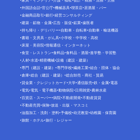
家具・インテリア
介護・福祉
会計・税務・法務・労務
外国語会話
官公庁
機械器具
喫茶店
居酒屋・バー
金融商品取引
銀行
経営コンサルティング
建築・鉱物・金属
広告・販促
鉱業
歯医者
持ち帰り・デリバリー
自動車・自転車
自動車・輸送機器
書籍・文房具・がん具
小学校・中学校・高校
床屋・美容院
情報通信・インターネット
食堂・レストラン
食料品
食料品・酒屋
進学塾・学習塾
人材
水道
精密機械
設備（建設・建築）
専門（建設・建築）
専門学校
繊維工業
組合・団体・協会
倉庫
総合（建設・建築）
総合卸売・商社・貿易
貸金業・クレジットカード
大学
通信販売
鉄・金属
電器
電気
電気・電子機器
動物病院
日用雑貨
農林水産
百貨店・スーパー
病院
不動産開発
不動産賃貸
不動産売買
保険
放送・出版・マスコミ
油脂加工・洗剤・塗料
予備校
幼児教室
幼稚園・保育園
旅館・ホテル
旅行・レジャー