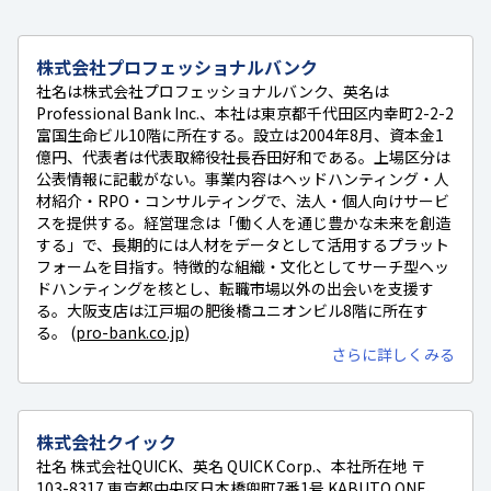
株式会社プロフェッショナルバンク
社名は株式会社プロフェッショナルバンク、英名は
Professional Bank Inc.、本社は東京都千代田区内幸町2-2-2
富国生命ビル10階に所在する。設立は2004年8月、資本金1
億円、代表者は代表取締役社長呑田好和である。上場区分は
公表情報に記載がない。事業内容はヘッドハンティング・人
材紹介・RPO・コンサルティングで、法人・個人向けサービ
スを提供する。経営理念は「働く人を通じ豊かな未来を創造
する」で、長期的には人材をデータとして活用するプラット
フォームを目指す。特徴的な組織・文化としてサーチ型ヘッ
ドハンティングを核とし、転職市場以外の出会いを支援す
る。大阪支店は江戸堀の肥後橋ユニオンビル8階に所在す
る。 (
pro-bank.co.jp
)
さらに詳しくみる
株式会社クイック
社名 株式会社QUICK、英名 QUICK Corp.、本社所在地 〒
103-8317 東京都中央区日本橋兜町7番1号 KABUTO ONE、