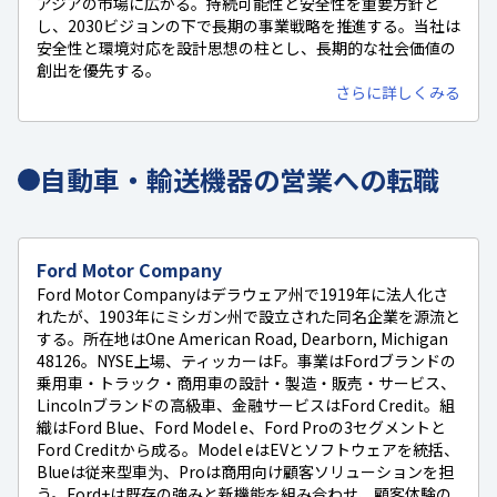
アジアの市場に広がる。持続可能性と安全性を重要方針と
し、2030ビジョンの下で長期の事業戦略を推進する。当社は
安全性と環境対応を設計思想の柱とし、長期的な社会価値の
創出を優先する。
さらに詳しくみる
自動車・輸送機器の営業への転職
Ford Motor Company
Ford Motor Companyはデラウェア州で1919年に法人化さ
れたが、1903年にミシガン州で設立された同名企業を源流と
する。所在地はOne American Road, Dearborn, Michigan
48126。NYSE上場、ティッカーはF。事業はFordブランドの
乗用車・トラック・商用車の設計・製造・販売・サービス、
Lincolnブランドの高級車、金融サービスはFord Credit。組
織はFord Blue、Ford Model e、Ford Proの3セグメントと
Ford Creditから成る。Model eはEVとソフトウェアを統括、
Blueは従来型車为、Proは商用向け顧客ソリューションを担
う。Ford+は既存の強みと新機能を組み合わせ、顧客体験の