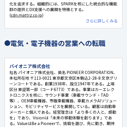
化を追求する。組織的には、SPARKを核にした統合的な機能
群の提供とDX支援への展開を特徴とする。
(
cdn.mattrz.co.jp
)
さらに詳しくみる
電気・電子機器の営業への転職
パイオニア株式会社
社名 パイオニア株式会社、英名 PIONEER CORPORATION、
本社所在地 〒113-0021 東京都文京区本駒込2-28-8 文京グリ
ーンコートである。創業1938年、設立1947年である。上場
区分 東証第一部（コード6773）である。事業はカーエレク
トロニクスを核に、サウンド事業（車載サウンド・TAD
等）、OEM車載機器、市販車載機器、車載カメラAIソリュー
ション、モビリティサービスを展開している。顧客は自動車
メーカーと個人である。経営理念は「より多くの人と、感動
を」であり、Visionは「未来の移動体験を創ります」であ
る。ValueはBe a Pioneerで、挑戦を選び、先に動き、期待