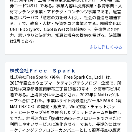
券コード2497）である。事業内容は投資事業・教育事業・人
材マッチング事業・アドテク・コンテンツ事業である。経営
理念はパーパス「意志の力を最大化し、社会の善進を加速す
る。」で、教育・人材・投資をコア事業とする。組織文化は
UNITED Styleで、Cool & Wetの価値観の下、先進性と包容
力、思いやりと決断力、知恵と機会の提供を掲げる。決算期
は3月である。
さらに詳しくみる
株式会社Ｆｒｅｅ Ｓｐａｒｋ
株式会社Free Spark（英名：Free Spark Co., Ltd.）は、
2017年設立のウェブマーケティングテクノロジー企業で、所
在地は東京都港区南麻布三丁目19番23号オーク南麻布ビル8
階である。上場区分は未上場とされ、2022年にMattrzグル
ープへ合併された。事業はサイト内最適化ツールSPARK（現
MATTRZ CX）の開発・販売で、Web接客・チャットボッ
ト・ヒートマップ分析を統合したプラットフォームを提供し
てきた。経営理念は「複雑なWebテクノロジーをできるだけ
利用しやすいサービスに進化させる」であり、長期的にはマ
ーケティングテクノロジーカンパニーとして顧客接点の最適