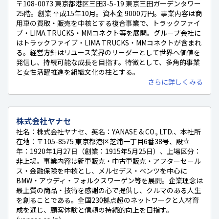
〒108-0073 東京都港区三田3-5-19 東京三田ガーデンタワー
25階。創業 平成15年10月。資本金 9000万円。事業内容は商
用車の買取・販売を中核とする複合事業で、トラックファイ
ブ・LIMA TRUCKS・MMコネクト等を展開。グループ会社に
はトラックファイブ・LIMA TRUCKS・MMコネクトが含まれ
る。経営方針はリユース業界のリーダーとして世界へ価値を
発信し、持続可能な成長を目指す。特徴として、多角的事業
と女性活躍推進を組織文化の柱とする。
さらに詳しくみる
株式会社ヤナセ
社名：株式会社ヤナセ、英名：YANASE & CO., LTD.、本社所
在地：〒105-8575 東京都港区芝浦一丁目6番38号、設立
年：1920年1月27日（創業：1915年5月25日）、上場区分：
非上場。事業内容は新車販売・中古車販売・アフターセール
ス・金融保険を中核とし、メルセデス・ベンツを中心に
BMW・アウディ・フォルクスワーゲン等を展開。企業理念は
最上質の商品・技術を感謝の心で提供し、クルマのある人生
を創ることである。全国230拠点超のネットワークと人材育
成を通じ、顧客体験と信頼の持続的向上を目指す。