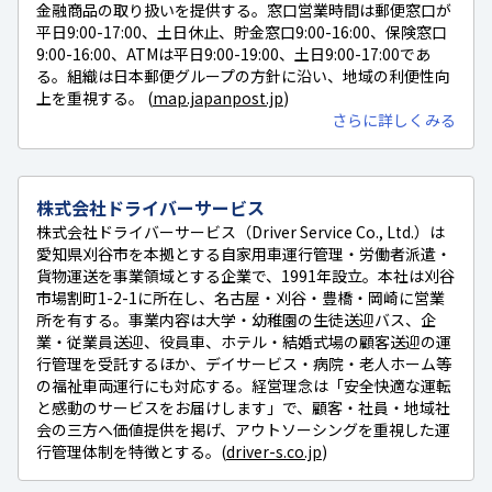
金融商品の取り扱いを提供する。窓口営業時間は郵便窓口が
平日9:00-17:00、土日休止、貯金窓口9:00-16:00、保険窓口
9:00-16:00、ATMは平日9:00-19:00、土日9:00-17:00であ
る。組織は日本郵便グループの方針に沿い、地域の利便性向
上を重視する。 (
map.japanpost.jp
)
さらに詳しくみる
株式会社ドライバーサービス
株式会社ドライバーサービス（Driver Service Co., Ltd.）は
愛知県刈谷市を本拠とする自家用車運行管理・労働者派遣・
貨物運送を事業領域とする企業で、1991年設立。本社は刈谷
市場割町1-2-1に所在し、名古屋・刈谷・豊橋・岡崎に営業
所を有する。事業内容は大学・幼稚園の生徒送迎バス、企
業・従業員送迎、役員車、ホテル・結婚式場の顧客送迎の運
行管理を受託するほか、デイサービス・病院・老人ホーム等
の福祉車両運行にも対応する。経営理念は「安全快適な運転
と感動のサービスをお届けします」で、顧客・社員・地域社
会の三方へ価値提供を掲げ、アウトソーシングを重視した運
行管理体制を特徴とする。(
driver-s.co.jp
)