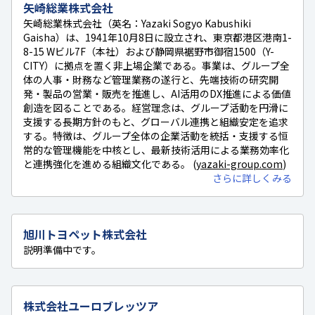
矢崎総業株式会社
矢崎総業株式会社（英名：Yazaki Sogyo Kabushiki
Gaisha）は、1941年10月8日に設立され、東京都港区港南1-
8-15 Wビル7F（本社）および静岡県裾野市御宿1500（Y-
CITY）に拠点を置く非上場企業である。事業は、グループ全
体の人事・財務など管理業務の遂行と、先端技術の研究開
発・製品の営業・販売を推進し、AI活用のDX推進による価値
創造を図ることである。経営理念は、グループ活動を円滑に
支援する長期方針のもと、グローバル連携と組織安定を追求
する。特徴は、グループ全体の企業活動を統括・支援する恒
常的な管理機能を中核とし、最新技術活用による業務効率化
と連携強化を進める組織文化である。 (
yazaki-group.com
)
さらに詳しくみる
旭川トヨペット株式会社
説明準備中です。
株式会社ユーロブレッツア