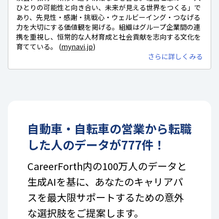
ひとりの可能性と向き合い、未来が見える世界をつくる」で
あり、先見性・感謝・挑戦心・ウェルビーイング・つなげる
力を大切にする価値観を掲げる。組織はグループ企業間の連
携を重視し、恒常的な人材育成と社会貢献を志向する文化を
育てている。 (
mynavi.jp
)
さらに詳しくみる
自動車・自転車
の
営業
から転職
した人のデータが
777
件！
CareerForth内の100万人のデータと
生成AIを基に、あなたのキャリアパ
スを最大限サポートするための意外
な選択肢をご提案します。