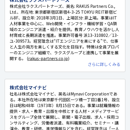
株式会社ラクスパートナーズ、英名: RAKUS Partners Co.,
Ltd.、所在地: 東京都新宿区新宿4-3-25 TOKYU REIT新宿ビ
ル8F、設立年: 2018年3月1日、上場区分: 非上場。事業はIT
人材事業を中心に、Web開発・インフラ・機械学習・QA領
域のエンジニア派遣・紹介を提供。教育ノウハウを活かし人
材育成と長期派遣を推進。事業許可番号 派13-310802／13-
ユ-309573。経営理念は“ITエンジニアを楽にする”で、仕事
と人生の両方を楽しくする文化を目指す。特徴は全員プロパ
ーのエンジニア組織で、ラクスグループと連携して事業を展
開する。 (
rakus-partners.co.jp
)
さらに詳しくみる
株式会社マイナビ
社名は株式会社マイナビ、英名はMynavi Corporationであ
る。本社所在地は東京都千代田区一ツ橋一丁目1番1号、設立
日は昭和48年（1973年）8月15日である。事業は就職情報の
提供・求人・教育・出版を中核とする人材・メディアサービ
スをグループ全体で展開し、新聞・電子出版、求人・採用コ
ンサルティング、労働者派遣、有料職業紹介、セミナー・講
演会、教育・研修、進学情報などを含む。経営理念は「一人