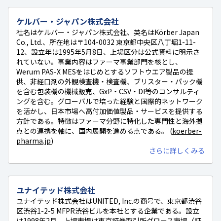
ケルバー・ジャパン株式会社
社名はケルバー・ジャパン株式会社、英名はKörber Japan
Co., Ltd.、所在地は〒104-0032 東京都中央区八丁堀1-11-
12、設立年は1995年5月8日、上場区分は公式資料に明示さ
れていない。事業内容はファーマ事業部門を核とし、
Werum PAS-X MESをはじめとするソフトウエア製品の提
供、非経口剤の外観検査機・検査機、ブリスター・パック機
を含む包装機の機械販売、GxP・CSV・DI等のコンサルティ
ングを含む。グローバルで培った経験と国際的ネットワーク
を活かし、日本市場へ高付加価値製品・サービスを提供する
方針である。特徴はファーマ分野に特化した専門性と海外拠
点との連携を軸に、国内展開を進める点である。 (
koerber-
pharma.jp
)
さらに詳しくみる
ユナイテッド株式会社
ユナイテッド株式会社はUNITED, Inc.の商号で、東京都渋谷
区渋谷1-2-5 MFPR渋谷ビルを本社とする企業である。設立
は1998年2月、上場市場は東京証券取引所グロース市場（証