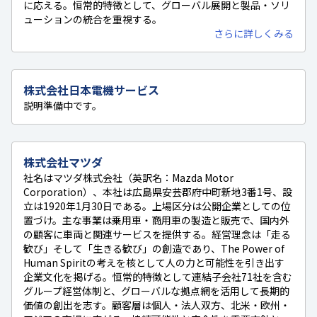
に応える。恒常的特徴として、グローバル展開と製品・ソリ
ューションの統合を重視する。
さらに詳しくみる
株式会社日本電機サービス
説明準備中です。
株式会社マツダ
社名はマツダ株式会社（英訳名：Mazda Motor
Corporation）、本社は広島県安芸郡府中町新地3番1号、設
立は1920年1月30日である。上場区分は公開企業としての位
置づけ。主な事業は乗用車・商用車の製造と販売で、国内外
の顧客に車両と関連サービスを提供する。経営理念は「走る
歓び」そして「生きる歓び」の創造であり、The Power of
Human Spiritの考えを核として人の力と可能性を引き出す
企業文化を掲げる。恒常的特徴として連結子会社71社を含む
グループ経営体制と、グローバルな拠点網を活用して長期的
価値の創出を志す。顧客層は個人・法人双方、北米・欧州・