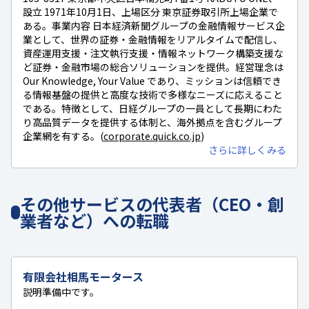
設立 1971年10月1日、上場区分 東京証券取引所上場企業で
ある。事業内容 日本経済新聞グループの金融情報サービス企
業として、世界の証券・金融情報をリアルタイムで配信し、
資産運用支援・注文執行支援・情報ネットワーク構築支援な
ど証券・金融市場の総合ソリューションを提供。経営理念は
Our Knowledge, Your Value であり、ミッションは信頼でき
る情報基盤の提供と高度な技術で多様なニーズに応えること
である。特徴として、日経グループの一員として長期にわた
り高品質データを提供する体制と、海外拠点を含むグループ
企業網を有する。(
corporate.quick.co.jp
)
さらに詳しくみる
その他サービスの代表者（CEO・創
業者など）への転職
有限会社相馬モータース
説明準備中です。