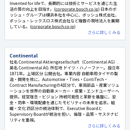
Invented for lifeで、長期的には技術とサービスを通じた生
活の質の向上を目指す。(
corporate.bosch.co.jp
) 日本のボ
ッシュ・グループは横浜本社を中心に、ボッシュ株式会社、
ボッシュ・レックスロス株式会社など複数の現地法人を展開
している。(
corporate.bosch.co.jp
)
さらに詳しくみる
Continental
社名 Continental Aktiengesellschaft（Continental AG）.
英名 Continental AG. 所在地 ドイツ・ハノーファー。設立年
1871年。上場区分 公開会社。事業内容 自動車用タイヤの製
造・開発を核に、Automotive・Tires・ContiTech・
Contract Manufacturingの4区分で、車両部品・産業ソリュ
ーションを世界の自動車メーカー・産業・エンドユーザーへ
提供。経営理念・ビジョン 持続可能性と革新を基盤に、安
全・効率・環境配慮を通じたモビリティの未来を追求。組
織・文化 四区分の統治体制で、Executive Boardと
Supervisory Boardが統治を担い、倫理・品質・サステナビ
リティを重視。
さらに詳しくみる