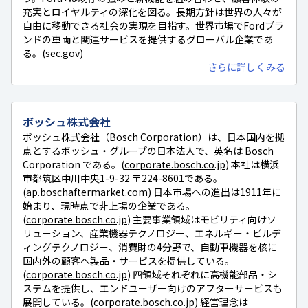
充実とロイヤルティの深化を図る。長期方針は世界の人々が
自由に移動できる社会の実現を目指す。世界市場でFordブラ
ンドの車両と関連サービスを提供するグローバル企業であ
る。(
sec.gov
)
さらに詳しくみる
ボッシュ株式会社
ボッシュ株式会社（Bosch Corporation）は、日本国内を拠
点とするボッシュ・グループの日本法人で、英名は Bosch
Corporation である。(
corporate.bosch.co.jp
) 本社は横浜
市都筑区中川中央1-9-32 〒224-8601である。
(
ap.boschaftermarket.com
) 日本市場への進出は1911年に
始まり、現時点で非上場の企業である。
(
corporate.bosch.co.jp
) 主要事業領域はモビリティ向けソ
リューション、産業機器テクノロジー、エネルギー・ビルデ
ィングテクノロジー、消費財の4分野で、自動車機器を核に
国内外の顧客へ製品・サービスを提供している。
(
corporate.bosch.co.jp
) 四領域それぞれに高機能部品・シ
ステムを提供し、エンドユーザー向けのアフターサービスも
展開している。(
corporate.bosch.co.jp
) 経営理念は