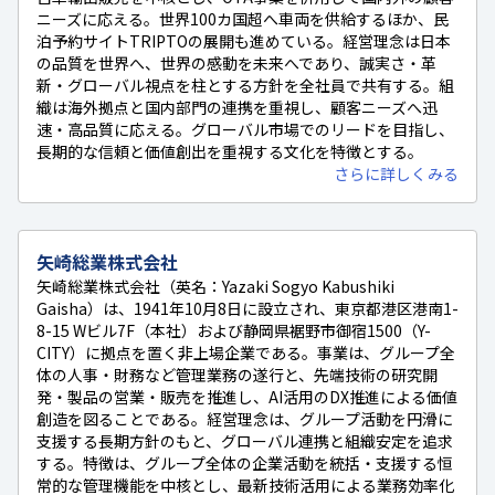
ニーズに応える。世界100カ国超へ車両を供給するほか、民
泊予約サイトTRIPTOの展開も進めている。経営理念は日本
の品質を世界へ、世界の感動を未来へであり、誠実さ・革
新・グローバル視点を柱とする方針を全社員で共有する。組
織は海外拠点と国内部門の連携を重視し、顧客ニーズへ迅
速・高品質に応える。グローバル市場でのリードを目指し、
長期的な信頼と価値創出を重視する文化を特徴とする。
さらに詳しくみる
矢崎総業株式会社
矢崎総業株式会社（英名：Yazaki Sogyo Kabushiki
Gaisha）は、1941年10月8日に設立され、東京都港区港南1-
8-15 Wビル7F（本社）および静岡県裾野市御宿1500（Y-
CITY）に拠点を置く非上場企業である。事業は、グループ全
体の人事・財務など管理業務の遂行と、先端技術の研究開
発・製品の営業・販売を推進し、AI活用のDX推進による価値
創造を図ることである。経営理念は、グループ活動を円滑に
支援する長期方針のもと、グローバル連携と組織安定を追求
する。特徴は、グループ全体の企業活動を統括・支援する恒
常的な管理機能を中核とし、最新技術活用による業務効率化