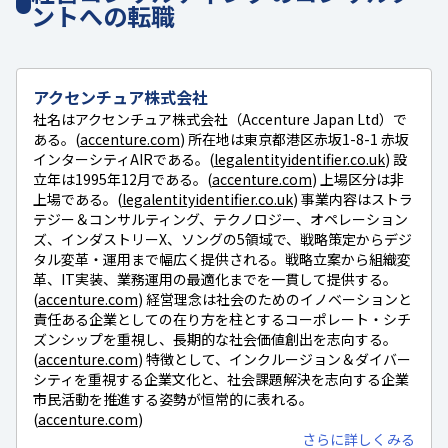
ントへの転職
アクセンチュア株式会社
社名はアクセンチュア株式会社（Accenture Japan Ltd）で
ある。(
accenture.com
) 所在地は東京都港区赤坂1-8-1 赤坂
インターシティAIRである。(
legalentityidentifier.co.uk
) 設
立年は1995年12月である。(
accenture.com
) 上場区分は非
上場である。(
legalentityidentifier.co.uk
) 事業内容はストラ
テジー＆コンサルティング、テクノロジー、オペレーション
ズ、インダストリーX、ソングの5領域で、戦略策定からデジ
タル変革・運用まで幅広く提供される。戦略立案から組織変
革、IT実装、業務運用の最適化までを一貫して提供する。
(
accenture.com
) 経営理念は社会のためのイノベーションと
責任ある企業としての在り方を柱とするコーポレート・シチ
ズンシップを重視し、長期的な社会価値創出を志向する。
(
accenture.com
) 特徴として、インクルージョン＆ダイバー
シティを重視する企業文化と、社会課題解決を志向する企業
市民活動を推進する姿勢が恒常的に表れる。
(
accenture.com
)
さらに詳しくみる