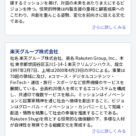
援するミッションを掲げ、対話の未来をあたりまえにするビ
ジョンを持つ。恒常的特徴は内製支援の重視と顧客成果への
こだわり、共創を重んじる姿勢、変化を前向きに捉える文化
である。
さらに詳しくみる
楽天グループ株式会社
社名 楽天グループ株式会社、英名 Rakuten Group, Inc.、本
社 東京都世田谷区玉川1-14-1 楽天クリムゾンハウス、設立
1997年2月7日、上場は2000年4月19日のIPOによる。事業は
70超の領域に及び、eコマース・デジタルコンテンツ・
FinTech・通信・旅行・スポーツなど世界規模のサービスを
展開している。会員約20億人を核とするエコシステムを構成
し、共通IDで複数サービスを結ぶ。ミッションはイノベーシ
ョンと起業家精神を通じ社会へ価値を創出すること、ビジョ
ンはグローバル・イノベーション・カンパニーとして知識・
創造・情熱を結集して社会の幸福を推進することである。
Rakuten Shugiを核とする恒常的な価値観の下、多様な人材
が自律性を発揮できる組織文化を育成する。
さらに詳しくみる