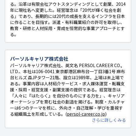
る。沿革は有限会社アウトスタンディングとして創業、2014
年に現社名へ変更した。経営理念は「20代が輝く社会を創
る」であり、長期的には20代の成長を支えるインフラを日本
に作ることを目指す。派遣・有料職業紹介の許可を取得し、
教育・研修と人材採用・育成を恒常的な事業アプローチとす
る。
パーソルキャリア株式会社
パーソルキャリア株式会社、英文名 PERSOL CAREER CO.,
LTD.、本社は106-0041 東京都港区麻布台一丁目3番1号 麻布
台ヒルズ 森JPタワー21階、設立は1989年、上場は未上場で
ある。事業内容は人材紹介サービス・求人媒体運営・転職支
援・採用・経営支援・副業支援の提供である。経営理念は
「人々に『はたらく』を自分のものにする力を」、キャリア
オーナーシップを育む社会の創造を掲げる。制度・カルチャ
ーは6つのテーマを核に、外向き・自己理解・学びを重視す
る組織風土を形成している。(
persol-career.co.jp
)
さらに詳しくみる