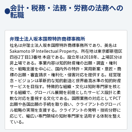
会計・税務・法務・労務の法務への
転職
弁理士法人坂本国際特許商標事務所
社名は弁理士法人坂本国際特許商標事務所であり、英名は
Sakamoto IP Intellectual Property、所在地は東京都新宿区
四谷2丁目13番地 本店である。設立年は2018年、上場区分は
非上場である。事業内容は知的財産権の出願・調査・権利
化・戦略支援を中心に、国内外の特許・実用新案・意匠・商
標の出願・審査請求・権利化・侵害対応を提供する。経営理
念・ビジョンは革新的な知的創造と世界最高水準の知的財産
サービスを目指す。特徴的な組織・文化は知財専門家を核と
する組織で、グローバル展開を前提としたサービス設計と柔
軟な対応を重視する文化である。国際業務の対応としてPCT
出願や各国出願の手続を取り扱い、クライアントのグローバ
ル戦略の実現を支援する。クライアントの発明・技術分野に
応じて、幅広い専門領域の知財専門家を活用する体制を整え
ている。