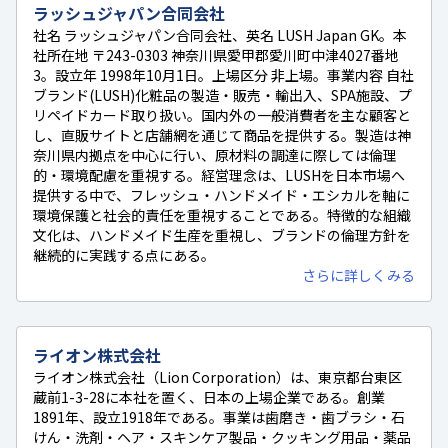
ラッシュジャパン合同会社
社名 ラッシュジャパン合同会社、英名 LUSH Japan GK。本
社所在地 〒243-0303 神奈川県愛甲郡愛川町中津4027番地
3。設立年 1998年10月1日。上場区分 非上場。事業内容 自社
ブランド(LUSH)化粧品の製造・販売・輸出入、SPA施設、プ
リペイドカード取り扱い。国内外の一般消費者を主な顧客と
し、直販サイトと店舗網を通じて商品を提供する。製造は神
奈川県内拠点を中心に行い、原材料の調達に際しては倫理
的・環境配慮を重視する。経営理念は、LUSHを日本市場へ
提供する中で、フレッシュ・ハンドメイド・エシカルを軸に
環境保護と社会的責任を重視することである。特徴的な組織
文化は、ハンドメイド生産を重視し、ブランドの倫理方針を
継続的に実践する点にある。
さらに詳しくみる
ライオン株式会社
ライオン株式会社（Lion Corporation）は、東京都台東区
蔵前1-3-28に本社を置く、日本の上場企業である。創業
1891年、設立1918年である。事業は歯磨き・歯ブラシ・石
けん・洗剤・ヘア・スキンケア製品・クッキング用品・薬品