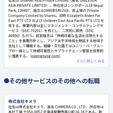
社名は Unilever Asia Private Limited（英名 UNILEVER
ASIA PRIVATE LIMITED）、所在地はシンガポール18 Nepal
Park, 139407、設立は1990年5月15日、非上場の Private
Company Limited by Shares。旧称 Elizabeth Arden Far
East PTE LTD および Unilever East Asia Pacific PTE LTD を
有する。事業内容は主にマネジメント・コンサルティングサ
ービス（SSIC 70201）を核とし、二次的に卸売（SSIC
46900）も行う。経営理念は「持続可能な生活を日常化する
こと」を長期方針とし、アジア太平洋地域を統括する地域子
会社として機能する。組織・文化面ではユニリーバ・グルー
プの一員として持続可能性とサプライチェーン管理を恒常的
に推進する。 (
opengovsg.com
)
さらに詳しくみる
その他サービスのその他への転職
株式会社キメラ
社名は株式会社キメラ、英名 CHIMERA CO., LTD.、所在地は
本社工場 〒050-0052 北海道室蘭市香川町24-16である。創