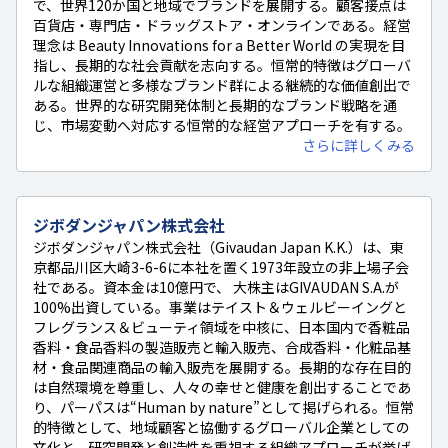
で、世界120か国と地域でブランドを展開する。顧客接点は
百貨店・専門店・ドラッグストア・オンラインである。経営
理念は Beauty Innovations for a Better World の実現を目
指し、長期的な社会貢献を志向する。恒常的特徴はグローバ
ルな組織運営と多様なブランド群による継続的な価値創出で
ある。世界的な研究開発体制と長期的なブランド戦略を通
じ、市場変動へ対応する恒常的な経営アプローチを有する。
さらに詳しくみる
ジボダンジャパン株式会社
ジボダンジャパン株式会社（Givaudan Japan K.K.）は、東
京都品川区大崎3-6-6に本社を置く1973年設立の非上場子会
社である。資本金は10億円で、 大株主はGIVAUDAN S.A.が
100%出資している。事業はテイスト＆ウェルビーイングと
フレグランス＆ビューティ領域を中核に、日本国内で香粧品
香料・食品香料の製造販売と輸入販売、合成香料・化粧品基
材・食品関連商品の輸入販売を展開する。長期的な存在目的
は自然環境を尊重し、人々の幸せと健康を創出することであ
り、パーパスは“Human by nature”として掲げられる。恒常
的特徴として、地域顧客と協働するグローバル企業としての
文化と、研究開発と創造性を重視する組織アプローチが挙げ