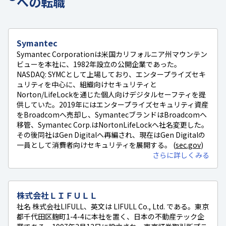
への転職
Symantec
Symantec Corporationは米国カリフォルニア州マウンテン
ビューを本社に、1982年設立の公開企業であった。
NASDAQ: SYMCとして上場しており、エンタープライズセキ
ュリティを中心に、組織向けセキュリティと
Norton/LifeLockを通じた個人向けデジタルセーフティを提
供していた。2019年にはエンタープライズセキュリティ資産
をBroadcomへ売却し、SymantecブランドはBroadcomへ
移管、Symantec Corp.はNortonLifeLockへ社名変更した。
その後同社はGen Digitalへ再編され、現在はGen Digitalの
一員として消費者向けセキュリティを展開する。 (
sec.gov
)
さらに詳しくみる
株式会社ＬＩＦＵＬＬ
社名 株式会社LIFULL、英文は LIFULL Co., Ltd. である。東京
都千代田区麹町1-4-4に本社を置く、日本の不動産テック企