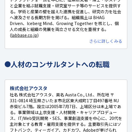
と企業を結ぶ就職支援・研究室サーチ等のサービスを提供す
る。学術と産業の壁を越えた連携を促進し、研究の力を社会
へ波及させる長期方針を掲げる。組織風土は BHAG
Driven、Iceberg Mind、Growing Together を核とし、個
人の成長と組織の発展を両立させる文化を重視する。
(
labbase.co.jp
)
さらに詳しくみる
人材のコンサルタントへの転職
株式会社アウスタ
社名 株式会社アウスタ、英名 Austa Co., Ltd.、所在地 〒
331-0814 埼玉県さいたま市北区東大成町1丁目497番地 MJ
赤柴ビル7階。設立は2005年7月7日、上場区分は未上場であ
る。事業領域は上京支援・人材開発・キャリアプロデュー
ス、IT/Web受託開発・SES、事業創造支援を中心に、20代を
主対象とする教育・雇用支援を提供する。主要取引先にはソ
フトバンク、ティーガイア、カドカワ、Adobeが挙げられ