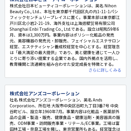
株式会社日本ビューティコーポレーションは、英名 Nihon
Beauty Co., Ltd.、本社を東京都千代田区丸の内1-11-1パシ
フィックセンチュリープレイスに置く。事業本部は東京都江
戸川区北小岩2-21-19、海外支社は上海摁壁贸易有限公司
Shanghai Enbi Trading Co., Ltd.である。設立は昭和59年6
月、資本は3,300万円。事業内容はポリシー化粧品の発売
元、美容機器の発売元・卸販売、フェイシャルエステサロン
経営、エステティシャン養成校経営を中心とする。経営理念
は「最大満足の最大提供」であり、美と健康を通じて一人ひ
とりに寄り添い提案する企業である。国内外拠点を活用し、
教育機関と流通網を組み合わせた安定成長を特徴とする。
さらに詳しくみる
株式会社アンズコーポレーション
社名 株式会社アンズコーポレーション、英名 Ands
Corporation、所在地 大阪市中央区谷町九丁目3番7号 中央
谷町ビル、設立年1960年7月。事業内容は化粧品・医薬部外
品の企画・製造・販売、健康食品・健康浴剤・美容器具の販
売、ODM事業・訪問販売事業・リテール/EC事業。工場は富
田林工場・奈良工場を擁し、東京営業所もある。経営理念は