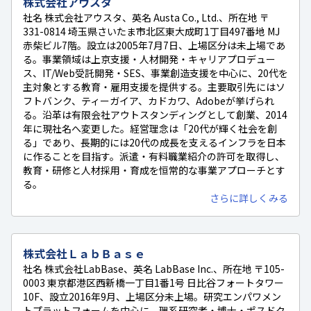
株式会社アウスタ
社名 株式会社アウスタ、英名 Austa Co., Ltd.、所在地 〒
331-0814 埼玉県さいたま市北区東大成町1丁目497番地 MJ
赤柴ビル7階。設立は2005年7月7日、上場区分は未上場であ
る。事業領域は上京支援・人材開発・キャリアプロデュー
ス、IT/Web受託開発・SES、事業創造支援を中心に、20代を
主対象とする教育・雇用支援を提供する。主要取引先にはソ
フトバンク、ティーガイア、カドカワ、Adobeが挙げられ
る。沿革は有限会社アウトスタンディングとして創業、2014
年に現社名へ変更した。経営理念は「20代が輝く社会を創
る」であり、長期的には20代の成長を支えるインフラを日本
に作ることを目指す。派遣・有料職業紹介の許可を取得し、
教育・研修と人材採用・育成を恒常的な事業アプローチとす
る。
さらに詳しくみる
株式会社ＬａｂＢａｓｅ
社名 株式会社LabBase、英名 LabBase Inc.、所在地 〒105-
0003 東京都港区西新橋一丁目1番1号 日比谷フォートタワー
10F、設立2016年9月、上場区分未上場。研究エンパワメン
トプラットフォームを中心に、理系研究者・博士・ポスドク