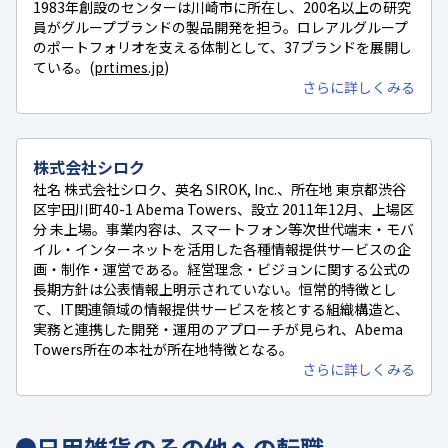
1983年創設のセンターは川崎市に所在し、200名以上の研究
員がグループブランドの製品開発を担う。ロレアルグループ
のポートフォリオを支える体制として、37ブランドを展開し
ている。(
prtimes.jp
)
さらに詳しくみる
株式会社シロク
社名 株式会社シロク、英名 SIROK, Inc.、所在地 東京都渋谷
区宇田川町40-1 Abema Towers、設立 2011年12月、上場区
分 未上場。事業内容は、スマートフォン等次世代端末・モバ
イル・インターネットを活用した各種情報提供サービスの企
画・制作・運営である。経営理念・ビジョンに関する公式の
長期方針は公表情報上明示されていない。恒常的特徴とし
て、IT関連領域の情報提供サービスを核とする組織構造と、
実務と連携した開発・運用のアプローチが見られ、Abema
Towers所在の本社が所在地特徴となる。
さらに詳しくみる
日用雑貨のその他への転職