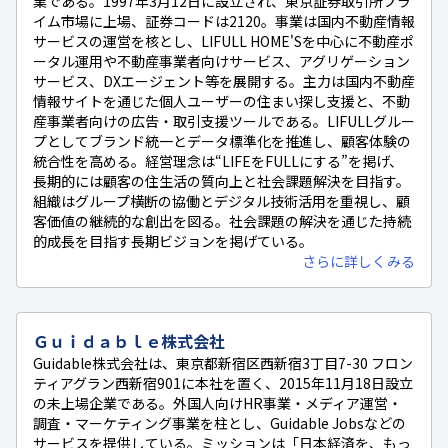
業である。1997年3月12日に設立され、東京証券取引所プラ
イム市場に上場、証券コードは2120。事業は国内不動産情報
サービスの運営を核とし、LIFULL HOME'Sを中心に不動産ポ
ータル運用や不動産事業者向けサービス、アグリゲーション
サービス、DXエージェント等を展開する。主力は国内不動産
情報サイトを通じた個人ユーザーの住まい探し支援と、不動
産事業者向けの広告・取引支援ツールである。LIFULLグルー
プとしてブランド統一とデータ標準化を推進し、顧客体験の
統合性を高める。経営理念は“LIFEをFULLにする”を掲げ、
長期的には顧客の住生活の質向上と社会課題解決を目指す。
組織はグループ横断の協働とデジタル技術活用を重視し、顧
客価値の継続的な創出を図る。社会課題の解決を通じた持続
的成長を目指す長期ビジョンを掲げている。
さらに詳しくみる
Ｇｕｉｄａｂｌｅ株式会社
Guidable株式会社は、東京都新宿区西新宿3丁目7-30 フロン
ティアグラン西新宿901に本社を置く、2015年11月18日設立
の未上場企業である。外国人向けHR事業・メディア運営・
調査・マーケティング事業を柱とし、Guidable Jobsなどの
サービスを提供している。ミッションは「日本経済を、もっ