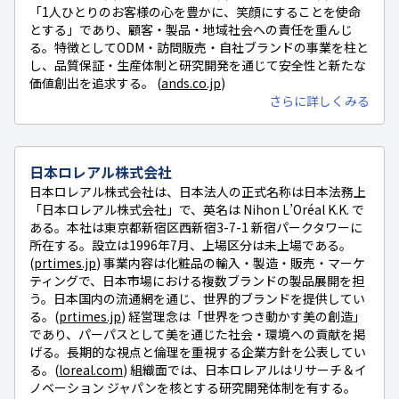
「1人ひとりのお客様の心を豊かに、笑顔にすることを使命
とする」であり、顧客・製品・地域社会への責任を重んじ
る。特徴としてODM・訪問販売・自社ブランドの事業を柱と
し、品質保証・生産体制と研究開発を通じて安全性と新たな
価値創出を追求する。 (
ands.co.jp
)
さらに詳しくみる
日本ロレアル株式会社
日本ロレアル株式会社は、日本法人の正式名称は日本法務上
「日本ロレアル株式会社」で、英名は Nihon L’Oréal K.K. で
ある。本社は東京都新宿区西新宿3-7-1 新宿パークタワーに
所在する。設立は1996年7月、上場区分は未上場である。
(
prtimes.jp
) 事業内容は化粧品の輸入・製造・販売・マーケ
ティングで、日本市場における複数ブランドの製品展開を担
う。日本国内の流通網を通じ、世界的ブランドを提供してい
る。(
prtimes.jp
) 経営理念は「世界をつき動かす美の創造」
であり、パーパスとして美を通じた社会・環境への貢献を掲
げる。長期的な視点と倫理を重視する企業方針を公表してい
る。(
loreal.com
) 組織面では、日本ロレアルはリサーチ＆イ
ノベーション ジャパンを核とする研究開発体制を有する。