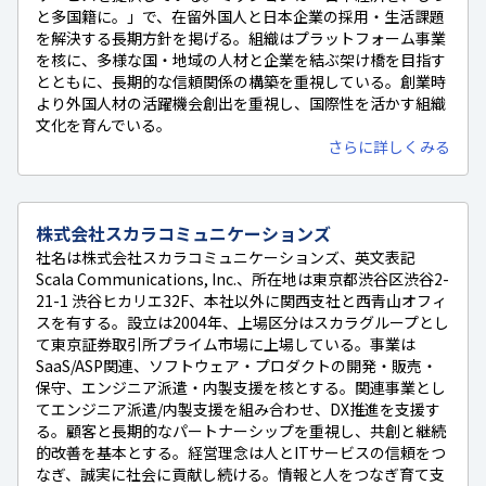
と多国籍に。」で、在留外国人と日本企業の採用・生活課題
を解決する長期方針を掲げる。組織はプラットフォーム事業
を核に、多様な国・地域の人材と企業を結ぶ架け橋を目指す
とともに、長期的な信頼関係の構築を重視している。創業時
より外国人材の活躍機会創出を重視し、国際性を活かす組織
文化を育んでいる。
さらに詳しくみる
株式会社スカラコミュニケーションズ
社名は株式会社スカラコミュニケーションズ、英文表記
Scala Communications, Inc.、所在地は東京都渋谷区渋谷2-
21-1 渋谷ヒカリエ32F、本社以外に関西支社と西青山オフィ
スを有する。設立は2004年、上場区分はスカラグループとし
て東京証券取引所プライム市場に上場している。事業は
SaaS/ASP関連、ソフトウェア・プロダクトの開発・販売・
保守、エンジニア派遣・内製支援を核とする。関連事業とし
てエンジニア派遣/内製支援を組み合わせ、DX推進を支援す
る。顧客と長期的なパートナーシップを重視し、共創と継続
的改善を基本とする。経営理念は人とITサービスの信頼をつ
なぎ、誠実に社会に貢献し続ける。情報と人をつなぎ育て支