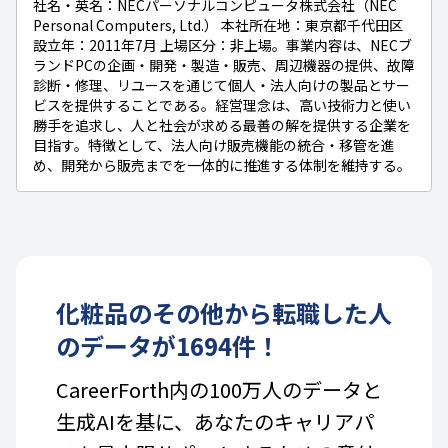
社名・英名：NECパーソナルコンピュータ株式会社（NEC
Personal Computers, Ltd.） 本社所在地：東京都千代田区
設立年：2011年7月 上場区分：非上場。事業内容は、NECブ
ランドPCの企画・開発・製造・販売、周辺機器の提供、故障
診断・修理、リユースを通じて個人・法人向けの製品とサー
ビスを提供することである。経営理念は、高い技術力と使い
勝手を追求し、人と社会が求める最善の解を提供する企業を
目指す。特徴として、法人向け販売機能の統合・移管を進
め、開発から販売までを一体的に推進する体制を維持する。
化粧品
の
その他
から転職した人
のデータが
1694
件！
CareerForth内の100万人のデータと
生成AIを基に、あなたのキャリアパ