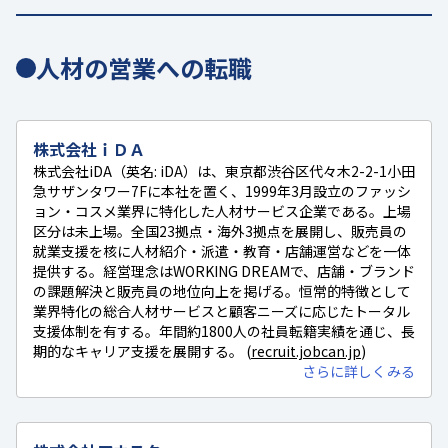
人材の営業への転職
株式会社ｉＤＡ
株式会社iDA（英名: iDA）は、東京都渋谷区代々木2-2-1小田
急サザンタワー7Fに本社を置く、1999年3月設立のファッシ
ョン・コスメ業界に特化した人材サービス企業である。上場
区分は未上場。全国23拠点・海外3拠点を展開し、販売員の
就業支援を核に人材紹介・派遣・教育・店舗運営などを一体
提供する。経営理念はWORKING DREAMで、店舗・ブランド
の課題解決と販売員の地位向上を掲げる。恒常的特徴として
業界特化の総合人材サービスと顧客ニーズに応じたトータル
支援体制を有する。年間約1800人の社員転籍実績を通じ、長
期的なキャリア支援を展開する。 (
recruit.jobcan.jp
)
さらに詳しくみる