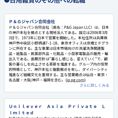
Ｐ＆Ｇジャパン合同会社
Ｐ＆Ｇジャパン合同会社（英名：P&G Japan LLC）は、日本
の神戸本社を拠点とする現地法人である。設立は2006年3月
3日で、1973年に日本で営業を開始した。本社住所は兵庫県
神戸市中央区小野柄通7-1-18、東京オフィスは京橋エドグラ
ンに所在する。主な事業は日本市場向けの洗濯洗浄関連製
品・紙製品・医薬部外品・化粧品・小型家電製品の販売・輸
出入である。長期方針は“暮らし感じる、変えていく”で、顧
客の暮らしを向上させる革新を推進する。グループ内の恒常
的特徴として、神戸本社と複数拠点を有し、ダイバーシティ
推進など組織文化を重視する。主な営業拠点は仙台・東京・
名古屋・大阪/神戸・福岡を含む。(
jp.pg.com
)
さらに詳しくみる
Ｕｎｉｌｅｖｅｒ Ａｓｉａ Ｐｒｉｖａｔｅ Ｌ
ｉｍｉｔｅｄ