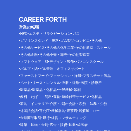
CAREER FORTH
営業の転職
NPO
エステ・リラクゼーション
ガス
ガソリンスタンド・燃料
ゴム製品
コンビニ
その他
その他サービス
その他の化学工業
その他教室・スクール
その他金融
その他小売・卸売
その他製造業
ソフトウェア・SI
デザイン・製作
パソコンスクール
パルプ・紙
ビル管理・オフィスサポート
ファーストフード
ファッション・洋服
プラスチック製品
ペット
リース・レンタル
衣服・繊維
医院・診療所
医薬品
医薬品・化粧品
一般機械
印刷
飲料・たばこ・飼料
運輸
運輸付帯サービス
化粧品
家具・インテリア
介護・福祉
会計・税務・法務・労務
外国語会話
官公庁
機械器具
喫茶店
居酒屋・バー
金融商品取引
銀行
経営コンサルティング
建築・鉱物・金属
広告・販促
鉱業
歯医者