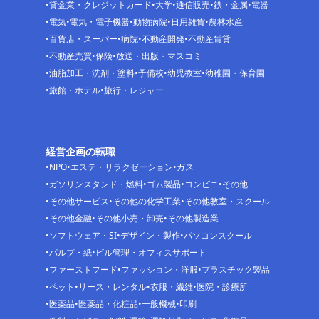
貸金業・クレジットカード
大学
通信販売
鉄・金属
電器
電気
電気・電子機器
動物病院
日用雑貨
農林水産
百貨店・スーパー
病院
不動産開発
不動産賃貸
不動産売買
保険
放送・出版・マスコミ
油脂加工・洗剤・塗料
予備校
幼児教室
幼稚園・保育園
旅館・ホテル
旅行・レジャー
経営企画の転職
NPO
エステ・リラクゼーション
ガス
ガソリンスタンド・燃料
ゴム製品
コンビニ
その他
その他サービス
その他の化学工業
その他教室・スクール
その他金融
その他小売・卸売
その他製造業
ソフトウェア・SI
デザイン・製作
パソコンスクール
パルプ・紙
ビル管理・オフィスサポート
ファーストフード
ファッション・洋服
プラスチック製品
ペット
リース・レンタル
衣服・繊維
医院・診療所
医薬品
医薬品・化粧品
一般機械
印刷