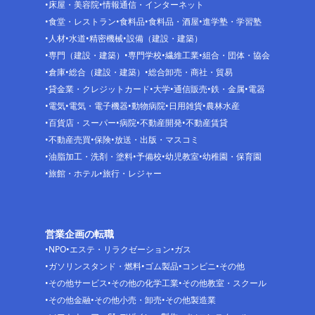
床屋・美容院
情報通信・インターネット
食堂・レストラン
食料品
食料品・酒屋
進学塾・学習塾
人材
水道
精密機械
設備（建設・建築）
専門（建設・建築）
専門学校
繊維工業
組合・団体・協会
倉庫
総合（建設・建築）
総合卸売・商社・貿易
貸金業・クレジットカード
大学
通信販売
鉄・金属
電器
電気
電気・電子機器
動物病院
日用雑貨
農林水産
百貨店・スーパー
病院
不動産開発
不動産賃貸
不動産売買
保険
放送・出版・マスコミ
油脂加工・洗剤・塗料
予備校
幼児教室
幼稚園・保育園
旅館・ホテル
旅行・レジャー
営業企画の転職
NPO
エステ・リラクゼーション
ガス
ガソリンスタンド・燃料
ゴム製品
コンビニ
その他
その他サービス
その他の化学工業
その他教室・スクール
その他金融
その他小売・卸売
その他製造業