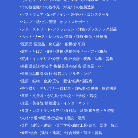
その他金融
その他小売・卸売
その他製造業
ソフトウェア・SI
デザイン・製作
パソコンスクール
パルプ・紙
ビル管理・オフィスサポート
ファーストフード
ファッション・洋服
プラスチック製品
ペット
リース・レンタル
衣服・繊維
医院・診療所
医薬品
医薬品・化粧品
一般機械
印刷
飲料・たばこ・飼料
運輸
運輸付帯サービス
化粧品
家具・インテリア
介護・福祉
会計・税務・法務・労務
外国語会話
官公庁
機械器具
喫茶店
居酒屋・バー
金融商品取引
銀行
経営コンサルティング
建築・鉱物・金属
広告・販促
鉱業
歯医者
持ち帰り・デリバリー
自動車・自転車
自動車・輸送機器
書籍・文房具・がん具
小学校・中学校・高校
床屋・美容院
情報通信・インターネット
食堂・レストラン
食料品
食料品・酒屋
進学塾・学習塾
人材
水道
精密機械
設備（建設・建築）
専門（建設・建築）
専門学校
繊維工業
組合・団体・協会
倉庫
総合（建設・建築）
総合卸売・商社・貿易