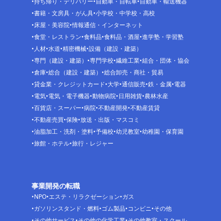
持ち帰り・デリバリー
自動車・自転車
自動車・輸送機器
書籍・文房具・がん具
小学校・中学校・高校
床屋・美容院
情報通信・インターネット
食堂・レストラン
食料品
食料品・酒屋
進学塾・学習塾
人材
水道
精密機械
設備（建設・建築）
専門（建設・建築）
専門学校
繊維工業
組合・団体・協会
倉庫
総合（建設・建築）
総合卸売・商社・貿易
貸金業・クレジットカード
大学
通信販売
鉄・金属
電器
電気
電気・電子機器
動物病院
日用雑貨
農林水産
百貨店・スーパー
病院
不動産開発
不動産賃貸
不動産売買
保険
放送・出版・マスコミ
油脂加工・洗剤・塗料
予備校
幼児教室
幼稚園・保育園
旅館・ホテル
旅行・レジャー
事業開発の転職
NPO
エステ・リラクゼーション
ガス
ガソリンスタンド・燃料
ゴム製品
コンビニ
その他
その他サービス
その他の化学工業
その他教室・スクール