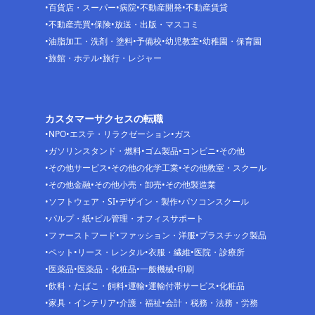
百貨店・スーパー
病院
不動産開発
不動産賃貸
不動産売買
保険
放送・出版・マスコミ
油脂加工・洗剤・塗料
予備校
幼児教室
幼稚園・保育園
旅館・ホテル
旅行・レジャー
カスタマーサクセスの転職
NPO
エステ・リラクゼーション
ガス
ガソリンスタンド・燃料
ゴム製品
コンビニ
その他
その他サービス
その他の化学工業
その他教室・スクール
その他金融
その他小売・卸売
その他製造業
ソフトウェア・SI
デザイン・製作
パソコンスクール
パルプ・紙
ビル管理・オフィスサポート
ファーストフード
ファッション・洋服
プラスチック製品
ペット
リース・レンタル
衣服・繊維
医院・診療所
医薬品
医薬品・化粧品
一般機械
印刷
飲料・たばこ・飼料
運輸
運輸付帯サービス
化粧品
家具・インテリア
介護・福祉
会計・税務・法務・労務