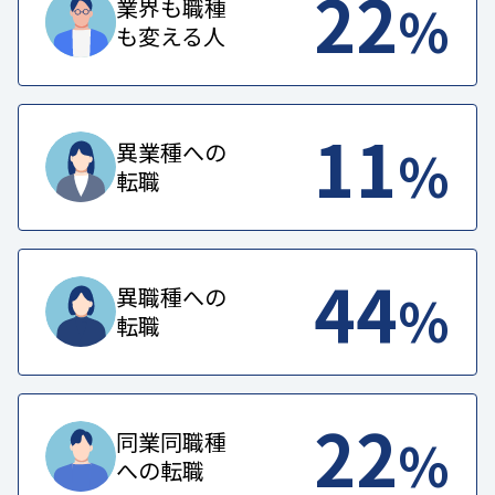
22
%
業界も職種
も変える人
11
%
異業種への
転職
44
%
異職種への
転職
22
%
同業同職種
への転職