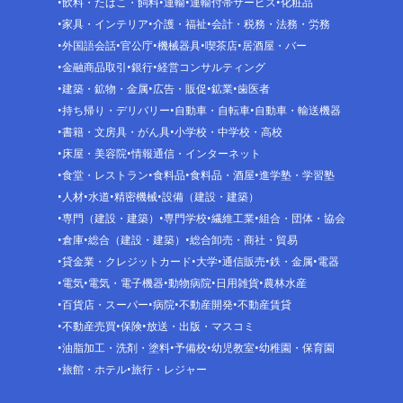
飲料・たばこ・飼料
運輸
運輸付帯サービス
化粧品
家具・インテリア
介護・福祉
会計・税務・法務・労務
外国語会話
官公庁
機械器具
喫茶店
居酒屋・バー
金融商品取引
銀行
経営コンサルティング
建築・鉱物・金属
広告・販促
鉱業
歯医者
持ち帰り・デリバリー
自動車・自転車
自動車・輸送機器
書籍・文房具・がん具
小学校・中学校・高校
床屋・美容院
情報通信・インターネット
食堂・レストラン
食料品
食料品・酒屋
進学塾・学習塾
人材
水道
精密機械
設備（建設・建築）
専門（建設・建築）
専門学校
繊維工業
組合・団体・協会
倉庫
総合（建設・建築）
総合卸売・商社・貿易
貸金業・クレジットカード
大学
通信販売
鉄・金属
電器
電気
電気・電子機器
動物病院
日用雑貨
農林水産
百貨店・スーパー
病院
不動産開発
不動産賃貸
不動産売買
保険
放送・出版・マスコミ
油脂加工・洗剤・塗料
予備校
幼児教室
幼稚園・保育園
旅館・ホテル
旅行・レジャー