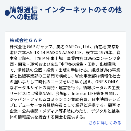
情報通信・インターネットのその他
への転職
株式会社ＧＡＰ
株式会社 GAP ギャップ、英名 GAP Co., Ltd.、所在地 東京都
港区六本木5-13-14 MAISON AZABU 1F、設立年 1979年、資
本金 1億円、上場区分 未上場。事業内容はWebコンテンツ企
画・開発・運営および広告刊行物の編集・印刷、出版業務
で、情報誌の企画・編集・出版を手掛ける。組織はWeb事業
部と出版事業部の二部門で構成し、Web事業部は情報化社会
の担い手として時代のニーズをいち早く捉え、ONE＆ONLY
なポータルサイトの開発・運営を行う。情報ポータルの主要
サービスには撮影NAVI、会場jp、Interior LIFE等を展開し、
ジャパン・フィルムコミッション賛助会員、日本映画テレビ
プロデューサー協会賛助会員として業界と連携する。顧客は
企業・公共機関・メディア等多岐にわたり、デジタルと紙媒
体の情報提供を統合する機会を提供する。
さらに詳しくみる