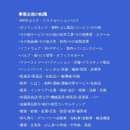
事業企画の転職
NPO
エステ・リラクゼーション
ガス
ガソリンスタンド・燃料
ゴム製品
コンビニ
その他
その他サービス
その他の化学工業
その他教室・スクール
その他金融
その他小売・卸売
その他製造業
ソフトウェア・SI
デザイン・製作
パソコンスクール
パルプ・紙
ビル管理・オフィスサポート
ファーストフード
ファッション・洋服
プラスチック製品
ペット
リース・レンタル
衣服・繊維
医院・診療所
医薬品
医薬品・化粧品
一般機械
印刷
飲料・たばこ・飼料
運輸
運輸付帯サービス
化粧品
家具・インテリア
介護・福祉
会計・税務・法務・労務
外国語会話
官公庁
機械器具
喫茶店
居酒屋・バー
金融商品取引
銀行
経営コンサルティング
建築・鉱物・金属
広告・販促
鉱業
歯医者
持ち帰り・デリバリー
自動車・自転車
自動車・輸送機器
書籍・文房具・がん具
小学校・中学校・高校