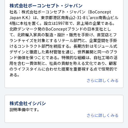
株式会社ボーコンセプト・ジャパン
社名：株式会社ボーコンセプト・ジャパン（BoConcept
Japan K.K.）は、東京都港区南青山2-31-8 L'arco南青山ビル
4階に本社を置く。設立は1997年で、非上場の企業である。
北欧デンマーク発のBoConceptブランドの日本支社とし
て、北欧輸入家具の製造・設計・販売を手掛け、直営店とフ
ランチャイズを対象とするリテール部門と、企業空間を手掛
けるコントラクト部門を統括する。長期方針はモジュール式
デザインと徹底した素材管理を通じ、世界展開と同一のブラ
ンド価値を保つことである。特徴的な組織は、自社工場の活
用を含む一貫体制と、社員の貢献を称える文化であり、顧客
のライフスタイルに合わせた提案を重要視する点で恒常的で
ある。
さらに詳しくみる
株式会社イシバシ
説明準備中です。
さらに詳しくみる