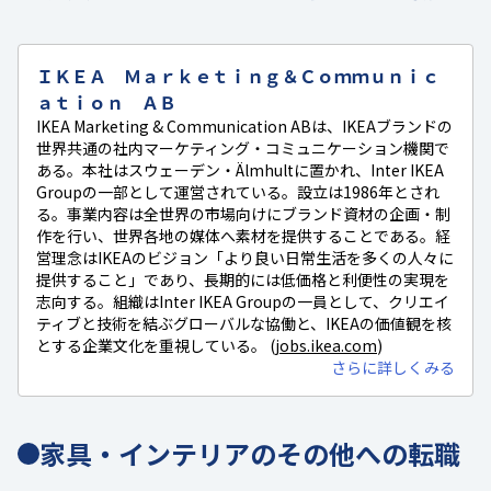
ＩＫＥＡ Ｍａｒｋｅｔｉｎｇ＆Ｃｏｍｍｕｎｉｃ
ａｔｉｏｎ ＡＢ
IKEA Marketing & Communication ABは、IKEAブランドの
世界共通の社内マーケティング・コミュニケーション機関で
ある。本社はスウェーデン・Älmhultに置かれ、Inter IKEA
Groupの一部として運営されている。設立は1986年とされ
る。事業内容は全世界の市場向けにブランド資材の企画・制
作を行い、世界各地の媒体へ素材を提供することである。経
営理念はIKEAのビジョン「より良い日常生活を多くの人々に
提供すること」であり、長期的には低価格と利便性の実現を
志向する。組織はInter IKEA Groupの一員として、クリエイ
ティブと技術を結ぶグローバルな協働と、IKEAの価値観を核
とする企業文化を重視している。 (
jobs.ikea.com
)
さらに詳しくみる
家具・インテリアのその他への転職