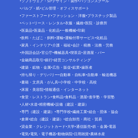
ソフトウェア・SI
デザイン・製作
パソコンスクール
パルプ・紙
ビル管理・オフィスサポート
ファーストフード
ファッション・洋服
プラスチック製品
ペット
リース・レンタル
衣服・繊維
医院・診療所
医薬品
医薬品・化粧品
一般機械
印刷
飲料・たばこ・飼料
運輸
運輸付帯サービス
化粧品
家具・インテリア
介護・福祉
会計・税務・法務・労務
外国語会話
官公庁
機械器具
喫茶店
居酒屋・バー
金融商品取引
銀行
経営コンサルティング
建築・鉱物・金属
広告・販促
鉱業
歯医者
持ち帰り・デリバリー
自動車・自転車
自動車・輸送機器
書籍・文房具・がん具
小学校・中学校・高校
床屋・美容院
情報通信・インターネット
食堂・レストラン
食料品
食料品・酒屋
進学塾・学習塾
人材
水道
精密機械
設備（建設・建築）
専門（建設・建築）
専門学校
繊維工業
組合・団体・協会
倉庫
総合（建設・建築）
総合卸売・商社・貿易
貸金業・クレジットカード
大学
通信販売
鉄・金属
電器
電気
電気・電子機器
動物病院
日用雑貨
農林水産