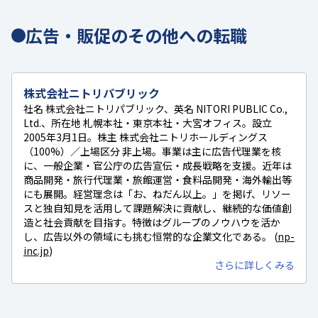
広告・販促のその他への転職
株式会社ニトリパブリック
社名 株式会社ニトリパブリック、英名 NITORI PUBLIC Co.,
Ltd.、所在地 札幌本社・東京本社・大宮オフィス。設立
2005年3月1日。株主 株式会社ニトリホールディングス
（100%）／上場区分 非上場。事業は主に広告代理業を核
に、一般企業・官公庁の広告宣伝・成長戦略を支援。近年は
商品開発・旅行代理業・旅館運営・食料品開発・海外輸出等
にも展開。経営理念は「お、ねだん以上。」を掲げ、リソー
スと独自知見を活用して課題解決に貢献し、継続的な価値創
造と社会貢献を目指す。特徴はグループのノウハウを活か
し、広告以外の領域にも挑む恒常的な企業文化である。 (
np-
inc.jp
)
さらに詳しくみる