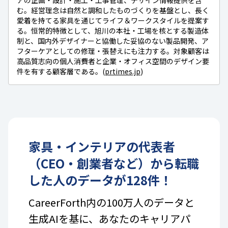
む。経営理念は自然と調和したものづくりを基盤とし、長く
愛着を持てる家具を通じてライフ＆ワークスタイルを提案す
る。恒常的特徴として、旭川の本社・工場を核とする製造体
制と、国内外デザイナーと協働した妥協のない製品開発、ア
フターケアとしての修理・張替えにも注力する。対象顧客は
高品質志向の個人消費者と企業・オフィス空間のデザイン要
件を有する顧客層である。(
prtimes.jp
)
家具・インテリア
の
代表者
（CEO・創業者など）
から転職
した人のデータが
128
件！
CareerForth内の100万人のデータと
生成AIを基に、あなたのキャリアパ