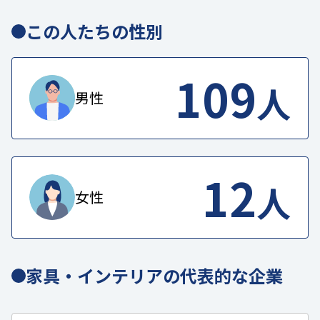
この人たちの性別
109
人
男性
12
人
女性
家具・インテリアの代表的な企業